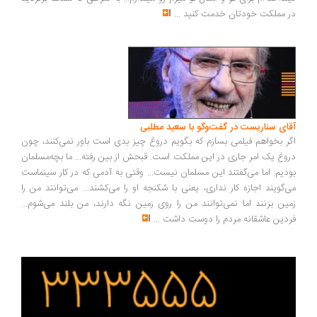
 مملکت خودتان خدمت کنید
...
ای سناریست در گفت‌وگو با سعید مطلبی
ر بخواهم فیلمی بسازم که بگویم دروغ چیز بدی است باور نمی‌کنند، چون
وغ یک امر جاری در این مملکت است. قبحش از بین رفته... ما بچه‌مسلمان
دیم. اما می‌گفتند این مسلمان نیست... وقتی به آدمی که در کار سینماست
‌گویند اجازه کار نداری، یعنی با شکنجه او را می‌کشند... می‌توانند من را
ین بزنند اما نمی‌توانند من را روی زمین نگه دارند، من بلند می‌شوم...
دین عاشقانه مردم را دوست داشت
...