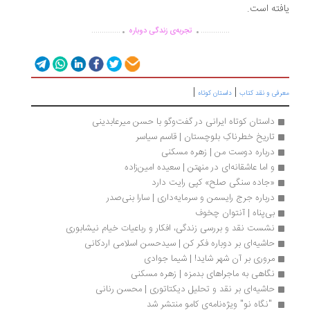
فته است.
.
.
..............
..............
تجربه‌ی زندگی دوباره
|
|
رفی و نقد کتاب
داستان کوتاه
داستان كوتاه ایرانی در گفت‌وگو با حسن میرعابدینی
تاریخ خطرناکِ بلوچستان | قاسم سیاسر
درباره دوست من | زهره مسکنی
و اما عاشقانه‌ای در منهتن | سعیده امین‌زاده
«جاده سنگی صلح» کپی رایت دارد
درباره جرج رایسمن و سرمایه‌داری | سارا بنی‌صدر
بی‌پناه | آنتوان چخوف
نشست نقد و بررسی زندگی، افکار و رباعیات خیام نیشابوری
حاشیه‌ای بر دوباره فکر کن | سیدحسن اسلامی اردکانی
مروری بر آن شهر شاید! | شیما جوادی
نگاهی به ماجراهای بدمزه | زهره مسکنی
حاشیه‌ای بر نقد و تحلیل دیکتاتوری | محسن رنانی
 "نگاه نو" ویژه‌نامه‌ی کامو منتشر شد 