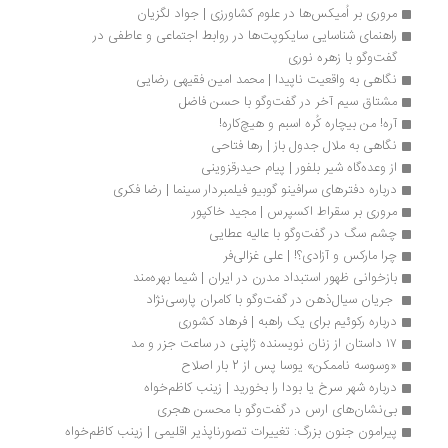
مروری بر اُمیکس‌ها در علوم کشاورزی | جواد لگزیان
راهنمای شناسایی سایکوپت‌ها در روابط اجتماعی و عاطفی در 
گفت‌وگو با زهره نوری  
نگاهی به واقعیت ناپیدا | محمد امین فقیهی رضایی
مشتاق سیم آخر در گفت‌وگو با حسن فاضل
آره! من بیچاره کُره اسبم و هیچ‌کاره!
نگاهی به ملال جدول باز | رها فتاحی
از وعده‌گاه شیر بلفور | پیام حیدرقزوینی
درباره دفترهای سرافینو گوبیو فیلمبردار سینما | رضا فکری
مروری بر سقراط اکسپرس | مجید خاکپور
چشم سگ در گفت‌وگو با عالیه عطایی
چرا مارکس و آزادی؟! | علی غزالی‌فر
بازخوانی ظهور استبداد مدرن در ایران | شیما بهره‌مند
 جریان سیال‌ذهن در گفت‌و‌گو با کامران پارسی‌نژاد
درباره رکوئیم برای یک راهبه | فرهاد کشوری
۱۷ داستان از زنان نویسنده ژاپنی در ساعت جزر و مد
«وسوسه ناممکن» یوسا پس از 2 بار اصلاح 
درباره شهر سرخ یا بودا را بخورید | زینب کاظم‌خواه
بی‌نشان‌های ارس در گفت‌وگو با محسن هجری
پیرامون جنون بزرگ: تغییرات تصورناپذیر اقلیمی | زینب کاظم‌خواه