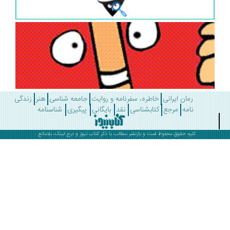
رمان ایرانی
خاطره، سفرنامه و روایت
جامعه شناسی
هنر
زندگی
نامه
مرجع
کتابشناسی
نقد
بایگانی
پیگیری
شناسنامه
کلیه حقوق محفوظ است و بازنشر مطالب با ذکر
کتاب نیوز
و درج لینک، بلامانع .