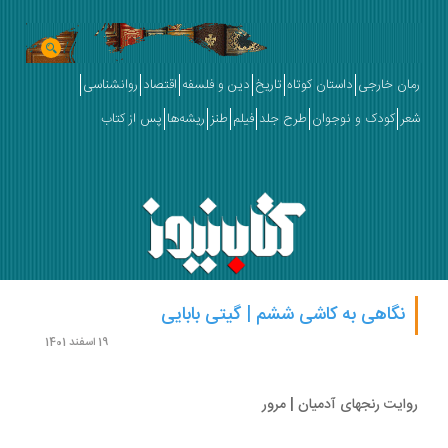
ان خارجی
داستان کوتاه
تاریخ
دین و فلسفه
اقتصاد
روانشناسی
ر
کودک و نوجوان
طرح جلد
فیلم
طنز
ریشه‌ها
پس از کتاب
نگاهی به کاشی ششم | گیتی بابایی
19 اسفند 1401
ایت رنجهای آدمیان | مرور