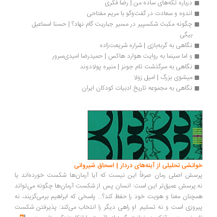
درباره تکه‌های ساده‌ من | رضا فکری
اندوه و سعادت در گفت‌وگو با مریم مفتاحی
چگونه مکبث شکسپیر در مسیر جباریت گام نهاد؟ | حسنا اسماعیل 
بیگی
نگاهی به گربه‌بازی | شراره شریعت‌زاده
و اما سینما به روایت هوارد هاکس | حمیدرضا امیدی‌سرور
نگاهی به سرگذشت تام جونز | منیره پولادوند
میشوی بزرگ | امیل زولا
نگاهی به مجموعه تاریخ ادبیات کودکان ایران 
انشی تحلیلی از آینه‌های دردار | اسحاق شیروانی
سش اصلی رمان صرفاً این نیست که آیا آرمان‌ها شکست خورده‌اند یا
.پرسش عمیق‌تر این است: انسان پس از شکست آرمان‌ها چگونه می‌تواند
چنان معنا و هویت خود را حفظ کند؟... پاسخی که ابراهیم برمی‌گزیند، نه
روزی است و نه تسلیم. او راهی دیگر را انتخاب می‌کند: پذیرفتن شکست