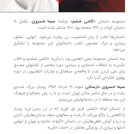
موعه داستان «
کاشی ششم
» نوشته
سیما خسروی
، شامل ۱۸
ن کوتاه در ۱۳۸ صفحه بهار ۱۴۰۱ منتشر شده است.
ستان‌ها اغلب از زبان شخصیت زن روایت می‌شود. تنهایی، عشق،
ماری و مرگ مضمون اغلب داستانهای این مجموعه را تشکیل
‌دهد.
 داستان مجموعه یعنی «همین بود زندگی»، «کاشی ششم» و «قاب
س» به اتفاقات اجتماعی و سیاسی دوره معاصر از تلاشهای مصدق
ای ملی کردن نفت تا واقعه‌ی سیاهکل و مبارزات انقلابیون در دوره
لوی اشاره‌ای گذرا دارد.
ما خسروی دارستانی
متولد ۱۹ خرداد ۱۳۵۸ رودبار، بزرگ شده‌ی
ت و در حال حاضر ساکن تهران است، و ما رد پای جغرافیا و فرهنگ
ن سه منطقه را در داستانهایش می‌بینیم.
 داستان کوتاه «کفش قرمز تق تقی» که در آن زمین لرزه رودبار
دگاهش را بازگو می‌کند تا رشت و سفالهای سقف و باران‌هایش، انزلی
دریا و گوش ماهی‌هایش در داستان «گیلانه خانم» و تهران و تنهایی
مها و بیزاری از روزمرگی هاشان در «جات خالی».