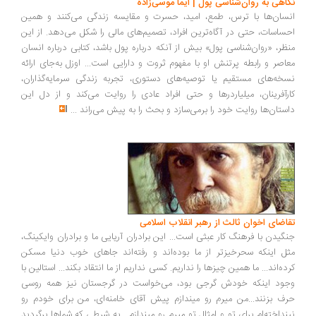
اهی به روان‌شناسی پول | ایما موسی‌زاده
سان‌ها با ترس، طمع، امید، حسرت و مقایسه زندگی می‌کنند و همین
ساسات، حتی در آگاه‌ترین افراد، تصمیم‌های مالی را شکل می‌دهد. از این
ظر، «روان‌شناسی پول» بیش از آنکه درباره پول باشد، کتابی درباره انسان
اصر و رابطه پرتنش او با مفهوم ثروت و دارایی است... اوزل به‌جای ارائه
خه‌های مستقیم یا توصیه‌های دستوری، تجربه زندگی سرمایه‌گذاران،
رآفرینان، میلیاردرها و حتی افراد عادی را روایت می‌کند و از دل این
ستان‌ها روایت خود را برمی‌سازد و بحث را به پیش می‌راند
...
اضای اخوان ثالث از رهبر انقلاب اسلامی
گیدن با فرهنگ کار عبثی است... این برادران آریایی ما و برادران وایکینگ،
ل اینکه سحرخیزتر از ما بوده‌اند و رفته‌اند جاهای خوب دنیا مسکن
ده‌اند... ما همین چیزها را نداریم. کسی نداریم از ما انتقاد بکند... استالین با
ود اینکه خودش گرجی بود، می‌خواست در گرجستان نیز همه روسی
ف بزنند...من میرم رو میندازم پیش آقای خامنه‌ای، من برای خودم رو
نداخته‌ام برای تو و امثال تو میرم رو میندازم... به شرطی که شماها برگردید