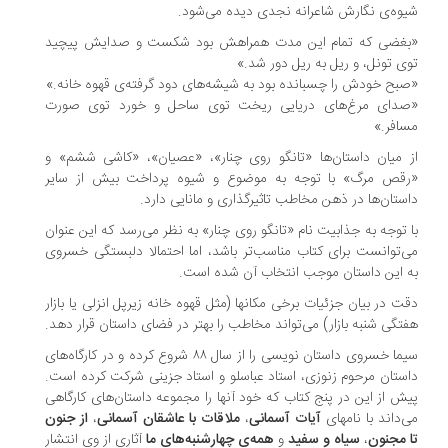
وه‌ی نگارش شاعرانه نجدی دیده می‌شود.
غضی که تمام این مدت همراهش بود شکست و صدایش پیچید
ی تونل، و ریل به ریل دور شد.»
بح خودش را چسبانده بود به شیشه‌های دود گرفته‌ی قهوه خانه.»
دای مرغ‌های دریایی ریخت توی ساحل و خورد توی صورت
افر.»
 میان داستان‌ها «تانگو روی چنار»، «عصیان»، «کاشی ششم» و
قص مرگ» با توجه به موضوع و شیوه پرداخت بیش از سایر
ستان‌ها در ذهن مخاطب تاثیرگذاری و مانایی دارد.
 توجه به جذابیت نام «تانگو روی چنار» به نظر می‌رسد که این عنوان
‌توانست برای کتاب مناسب‌تر باشد، اما احتمالا دلبستگی خسروی
 این داستان موجب انتخاب آن شده است.
ت در بیان جزئیات برخی مکانها (مثل قهوه خانه زیرپل انزلی یا بازار
تگی شنبه بازار) می‌تواند مخاطب را بهتر در فضای داستان قرار دهد.
سیما خسروی داستان نویسی را از سال ۸۸ شروع کرده و در کارگاه‌های
ستان مرحوم زنوزی، استاد عباسلو و استاد جزینی شرکت کرده است.
ش از این در پنج کتاب که خود آنها را مجموعه داستان‌های کارگاهی
‌داند با نامهای
آیات آسمانی
،
ملاقات با عاشقان آسمانی
،
از جنون
 مجنون
،
سیاه و سفید
و
همه‌ی چهارشنبه‌های ما
آثاری از وی انتشار