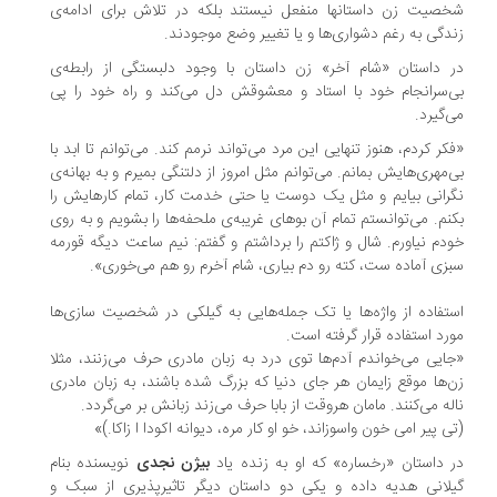
صیت زن داستانها منفعل نیستند بلکه در تلاش برای ادامه‌ی
دگی به رغم دشواری‌ها و یا تغییر وضع موجودند.
 داستان «شام آخر» زن داستان با وجود دلبستگی از رابطه‌ی
‌سرانجام خود با استاد و معشوقش دل می‌کند و راه خود را پی
‌گیرد.
کر کردم، هنوز تنهایی این مرد می‌تواند نرمم کند. می‌توانم تا ابد با
‌مهری‌هایش بمانم. می‌توانم مثل امروز از دلتنگی بمیرم و به بهانه‌ی
رانی بیایم و مثل یک دوست یا حتی خدمت کار، تمام کارهایش را
نم. می‌توانستم تمام آن بوهای غریبه‌ی ملحفه‌ها را بشویم و به روی
دم نیاورم. شال و ژاکتم را برداشتم و گفتم: نیم ساعت دیگه قورمه
زی آماده ست، کته رو دم بیاری، شام آخرم رو هم می‌خوری».
تفاده از واژه‌ها یا تک جمله‌هایی به گیلکی در شخصیت سازی‌ها
رد استفاده قرار گرفته است.
ایی می‌خواندم آدم‌ها توی درد به زبان مادری حرف می‌زنند، مثلا
‌ها موقع زایمان هر جای دنیا که بزرگ شده باشند، به زبان مادری
له می‌کنند. مامان هروقت از بابا حرف می‌زند زبانش بر می‌گردد.
ی پیر امی خون واسوزاند، خو او کار مره، دیوانه اکودا ا زاکا.)»
 داستان «رخساره» که او به زنده یاد
بیژن نجدی
نویسنده بنام
لانی هدیه داده و یکی دو داستان دیگر تاثیرپذیری از سبک و