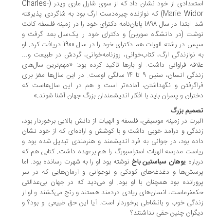
استعدادی از خود نشان داد که از سوی شارل ماری ویدر (Charles-
Marie Widor) که نوازنده چیره‌دست ارگ بود به شاگردی پذیرفته
شد. ابتدا در سال 1898 پایان‌نامه دکترای خود را در زمینه فلسفه کانت
شت (در دانشگاه سوربن) و دکترای خود را یک‌سال بعد گرفت و
سپس در رشته الهیات هم دکترای خود را در سال 1900 دریافت کرد. او
 نوازندگی ارگ، کتاب‌خوانی، روزنامه‌خوانی، گردش در طبیعت و...
اقه فراوانی داشت. او بارها تاکید کرده بود: «مهم‌ترین سال‌های
زندگی انسان، سنین 9 تا 14 سالگی اوست. در این سال‌ها مغز برای
اگرفتن و نگهداشتن، آماده‌تر است و هم در این سال‌هاست که
تران و پسران باید با افکار اندیشمندان بزرگ جهان آشنا شوند.»
میم بزرگ
برت در زمینه موسیقی، فلسفه و الهیات از دانش بالایی برخوردار بود،
دگی و درآمد خوبی داشت و با کوشش و اراده‌ای که از خود نشان
ده بود، در جوانی به فرد اندیشمند و هنرمندی تبدیل شده بود و
است مدرسه الهیات استراسبورگ را هم برعهده داشت. کتابی هم که
باره
یوهان سباستین باخ
نوشته بود او را به شهرت رسانده بود. اما
سش‌ها و دغدغه‌های کودکی و نوجوانی و آرمان‌هایی که در سر
ورانده بود همچنان با او بود. او می‌دید که در جهان بی‌عدالتی
مفرماست، انسان‌های زیادی دردمند هستند و رنج می‌کشند و او از
دگی خوب و بانشاطی برخوردار است. آیا این حق طبیعی او بود؟ و
گران چنین حقی نداشتند؟