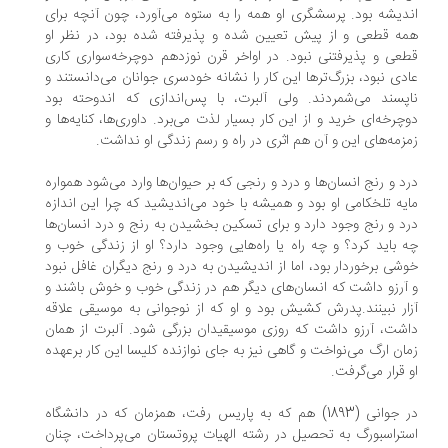
دیشه بود. پرسشگری او همه را به ستوه می‌آورد، چون آنچه برای
ه قطعی و از پیش تعیین ‌شده و پذیرفته شده بود، در نظر او
عی و پذیرفتنی نبود. در اواخر قرن نوزدهم دوچرخه‌سواری کاری
دی نبود، بزرگ‌ترها این کار را نشانه خودسری جوانان می‌دانستند و
پسند می‌شمردند. ولی آلبرت، با پس‌اندازی که اندوحته بود
چرخه‌ای خرید و از این کار بسیار لذت می‌برد. داوری‌ها، کنایه‌ها و
زمه‌های این و آن هم اثری در راه و رسم زندگی او نداشت.
د و رنج انسان‌ها و درد و رنجی که بر حیوان‌ها وارد می‌شود همواره
یه تلخکامی او بود و همیشه با خود می‌اندیشید که چرا این اندازه
د و رنج وجود دارد و برای تسکین ‌بخشیدن به رنج و درد انسان‌ها
 باید کرد؟ و چه راه یا راه‌هایی وجود دارد؟ او از زندگی خوب و
شی برخوردار بود، اما از اندیشیدن به درد و رنج دیگران غافل نبود
آرزو داشت که انسان‌های دیگر هم در زندگی خوب و خوش باشند و
ار نبینند.پدرش کشیش بود و او که از نوجوانی به موسیقی علاقه
شت، آرزو داشت که روزی موسیقیدان بزرگی شود. آلبرت از همان
ان ارگ می‌نواخت و گاهی نیز به جای نوازنده کلیسا این کار برعهده
 قرار می‌گرفت.
در جوانی (1893) هم که به پاریس رفت، همزمان که در دانشگاه
تراسبورگ به تحصیل در رشته الهیات پروتستان می‌پرداخت، چنان