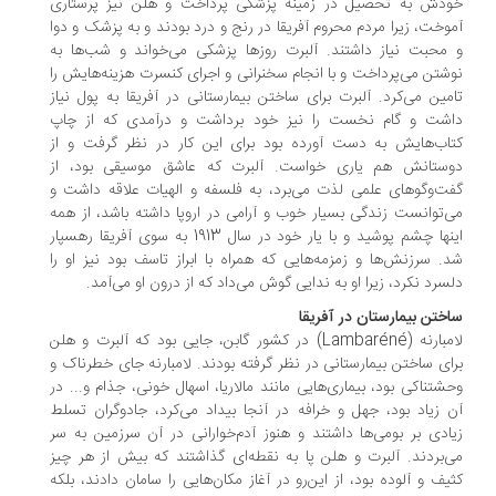
دش به تحصیل در زمینه پزشکی پرداخت و هلن نیز پرستاری
وخت، زیرا مردم محروم آفریقا در رنج و درد بودند و به پزشک و دوا
محبت نیاز داشتند. آلبرت روزها پزشکی می‌خواند و شب‌ها به
شتن می‌پرداخت و با انجام سخنرانی و اجرای کنسرت هزینه‌هایش را
مین می‌کرد. آلبرت برای ساختن بیمارستانی در آفریقا به پول نیاز
شت و گام نخست را نیز خود برداشت و درآمدی که از چاپ
اب‌هایش به دست آورده بود برای این کار در نظر گرفت و از
ستانش هم یاری خواست. آلبرت که عاشق موسیقی بود، از
ت‌وگوهای علمی لذت می‌برد، به فلسفه و الهیات علاقه داشت و
‌توانست زندگی بسیار خوب و آرامی در اروپا داشته باشد، از همه
اینها چشم پوشید و با یار خود در سال 1913 به سوی آفریقا رهسپار
. سرزنش‌ها و زمزمه‌هایی که همراه با ابراز تاسف بود نیز او را
سرد نکرد، زیرا او به ندایی گوش می‌داد که از درون او می‌آمد.
ختن بیمارستان در آفریقا
لامبارنه (Lambaréné) در کشور گابن، جایی بود که آلبرت و هلن
ای ساختن بیمارستانی در نظر گرفته بودند. لامبارنه جای خطرناک و
شتناکی بود، بیماری‌هایی مانند مالاریا، اسهال خونی، جذام و... در
 زیاد بود، جهل و خرافه در آنجا بیداد می‌کرد، جادوگران تسلط
ادی بر بومی‌ها داشتند و هنوز آدم‌خوارانی در آن سرزمین به سر
‌بردند. آلبرت و هلن پا به نقطه‌ای گذاشتند که بیش از هر چیز
یف و آلوده بود، از این‌رو در آغاز مکان‌هایی را سامان دادند، بلکه