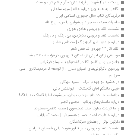
روایت مادر 4 شهید از فرزندانش: مگر چشم تو دریاست
نگاهی به همه چیز درباره خانه | مریم ساحلی
برگزیدگان کتاب سال جمهوری اسلامی ایران 
خاطرات سیدمحمدجواد پیشوایی یا مرید روح الله
نشست نقد و بررسی هادی هوری
نشست نقد و بررسی فکر‌کردن، بی‌درنگ و بادرنگ
درباره جاده‌ی شهر گینزبورگ | مصطفی شاملو
 نقد آثار 13 چهره‌ی شاخص شعر 
موسیقی زنان ایرانی از باستان تا پهلوی در فرانسه منتشر شد
جاسوس زمان كامچاتكا در گفت‌وگو با مارسلو فیگراس
پیرامون دگرگونی‌های آسیای مدرن : از توسعه تا مردم‌سالاری | علی 
سرزعیم
در حاشیه مواجهه با مرگ | سمیه مهرگان
خیلی دلتنگم آقای گنجشک!|  ابوالفضل بانی
ابوالقاسم حالت: طنز موجب بیداری می‌شود، اما با قلقلک نه با لگد!
درباره داستان‌های بزقاب | مجتبی تجلی
و اما تولدت مبارک جک نیکلسون | سمیه کاظمی‌حسنوند
درباره خاطرات احمد احمد و همسرش | محمد آسیابانی
مارتین لوتر از راهنمای سرگشتگان
نشست نقد و بررسی سیر تطور هویت‌یابی شیعیان تا پایان 