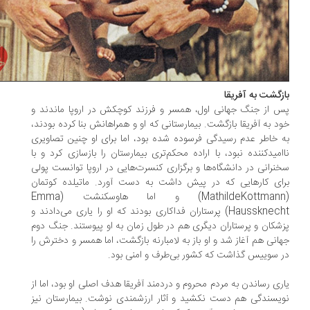
زگشت به آفریقا
 از جنگ جهانی اول، همسر و فرزند کوچکش در اروپا ماندند و
د به آفریقا بازگشت. بیمارستانی که او و همراهانش بنا کرده بودند،
 خاطر عدم رسیدگی فرسوده شده بود، اما برای او چنین تصاویری
امیدکننده نبود، با اراده محکم‌تری بیمارستان را بازسازی کرد و با
نرانی در دانشگاه‌ها و برگزاری کنسرت‌هایی در اروپا توانست پولی
ای کارهایی که در پیش داشت به دست آورد. ماتیلده کوتمان
(MathildeKottmann) و اما هاوسکنشت (Emma
Haussknecht) پرستاران فداکاری بودند که او را یاری می‌دادند و
شکان و پرستاران دیگری هم در طول زمان به او پیوستند. جنگ دوم
انی هم آغاز شد و او باز به لامبارنه بازگشت، اما همسر و دخترش را
 سوییس گذاشت که کشور بی‌طرف و امنی بود.
ری ‌رساندن به مردم محروم و دردمند آفریقا هدف اصلی او بود، اما از
یسندگی هم دست نکشید و آثار ارزشمندی نوشت. بیمارستان نیز