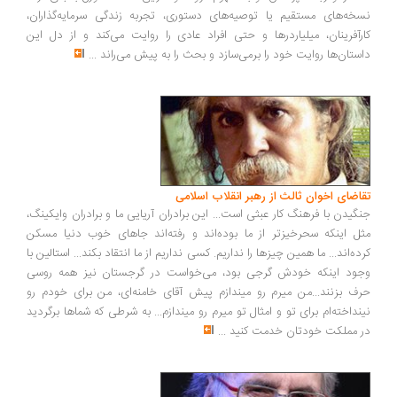
خه‌های مستقیم یا توصیه‌های دستوری، تجربه زندگی سرمایه‌گذاران،
رآفرینان، میلیاردرها و حتی افراد عادی را روایت می‌کند و از دل این
ستان‌ها روایت خود را برمی‌سازد و بحث را به پیش می‌راند
...
اضای اخوان ثالث از رهبر انقلاب اسلامی
گیدن با فرهنگ کار عبثی است... این برادران آریایی ما و برادران وایکینگ،
ل اینکه سحرخیزتر از ما بوده‌اند و رفته‌اند جاهای خوب دنیا مسکن
ده‌اند... ما همین چیزها را نداریم. کسی نداریم از ما انتقاد بکند... استالین با
ود اینکه خودش گرجی بود، می‌خواست در گرجستان نیز همه روسی
ف بزنند...من میرم رو میندازم پیش آقای خامنه‌ای، من برای خودم رو
نداخته‌ام برای تو و امثال تو میرم رو میندازم... به شرطی که شماها برگردید
 مملکت خودتان خدمت کنید
...