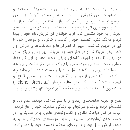
 خود عهد بست که به یاری دردمندان و ستمدیدگان بشتابد و
انجام، خواندن گزارشی در یک مجله و سخنان گلایه‌آمیز رییس
جمن تبلیغات پاریس در گابن که ابراز داشته بود به کمک نیازمند
ت و بدون یاری افراد نیکخواه ادامه خدمت را ممکن نمی‌داند، ذهن
برت را به خود مشغول کرد. او با خواندن آن گزارش، راه خود را پیدا
د و درنگ نکرد. تصمیم خود را گرفت و خانواده و دوستان خود را
ز در جریان گذاشت. سیلی از اعتراض‌ها و مخالفت‌ها بر سرش آوار
. برخی می‌گفتند او در حق خود جفا می‌کند، زیرا وقتی می‌تواند در
سیقی، فلسفه و الهیات کارهای بزرگی انجام دهد با این کار فقط
انی خود را تباه می‌سازد، برخی راهی که او در نظر داشت را بی‌راهه
‌خواندند، برخی می‌گفتند عقل خود را از دست داده و نمی‌داند چه
‌کند، اما آیا کسی از درون او آگاهی داشت و از تصمیم قاطع او
می داشت؟ بله، یک نفر!
هلن برسلو
(Helene Bresslau)
نشجوی فلسفه که همسو و همگام با آلبرت بود، تنها پشتیبان او بود.
ن و آلبرت ساعت‌های زیادی را با هم گذرانده بودند، قدم زده و
ت‌وگو کرده بودند و سرانجام نیز زندگی مشترک خود را آغاز کردند.
برت در کنار مباحث نظری و گفت‌وگوهای علمی، برای عمل‌گرایی در
ت تحقق آرمان‌های انسان‌مدارانه و اندیشه‌های اخلاق‌گرایانه نیز به
دت ارزش قائل بود و با اراده‌ای محکم تصمیم خود را عملی کرد.