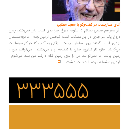
ای سناریست در گفت‌وگو با سعید مطلبی
ر بخواهم فیلمی بسازم که بگویم دروغ چیز بدی است باور نمی‌کنند، چون
وغ یک امر جاری در این مملکت است. قبحش از بین رفته... ما بچه‌مسلمان
دیم. اما می‌گفتند این مسلمان نیست... وقتی به آدمی که در کار سینماست
‌گویند اجازه کار نداری، یعنی با شکنجه او را می‌کشند... می‌توانند من را
ین بزنند اما نمی‌توانند من را روی زمین نگه دارند، من بلند می‌شوم...
دین عاشقانه مردم را دوست داشت
...