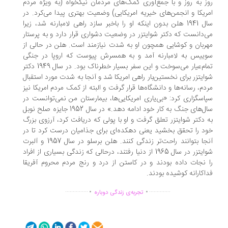
ز به روز و با جمع‌آوری کمک‌های مردمان نیکخواه (به ویژه مردم
ریکا و انجمن‌های خیریه امریکایی) وضعیت بهتری پیدا می‌کرد. در
سال 1941 هلن بدون اینکه او را باخبر سازد راهی لامبارنه شد، زیرا
‌دانست که دکتر شوایتزر در وضعیت دشواری قرار دارد و به پرستار
ربان و کوشایی همچون او به ‌شدت نیازمند است. هلن در حالی از
ییس به لامبارنه آمد و به همسرش پیوست که اروپا در جنگی
تمام‌عیار می‌سوخت و این سفر بسیار خطرناک بود. در سال 1949 دکتر
ایتزر برای نخستین‌بار راهی امریکا شد و آنجا به ‌شدت مورد استقبال
دم، رسانه‌ها و دانشگاه‌ها قرار گرفت و البته از کمک مردم امریکا نیز
اسگزاری کرد: «بی‌یاری امریکایی‌ها، بیمارستان من نمی‌توانست در
سال‌های جنگ به کار خود ادامه دهد.» در سال 1952 جایزه صلح نوبل
 دکتر شوایتزر تعلق گرفت و او با پولی که دریافت کرد، آرزوی بزرگ
د را تحقق بخشید یعنی دهکده‌ای برای جذامیان درست کرد تا در
آنجا بتوانند راحت‌تر زندگی کنند. هلن برسلو در سال 1957 و آلبرت
شوایتزر در سال 1965 از دنیا رفتند، درحالی که زندگی بسیاری از افراد
 نجات داده بودند و در کاستن از درد و رنج مردم محروم آفریقا
اکارانه کوشیده بودند.
.
.
...............
..............
تجربه‌ی زندگی دوباره