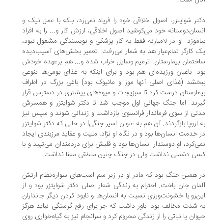
ان است.
تر شوایتزر، اصول اخلاقی خود را فریاد نمی‌زد، بلکه با عمل نیک و
سان‌دوستانه خود می‌کوشید اصول اخلاقی، ارزش کار و... را به افراد
اموزد. او در لامبارنه فقط به کار پزشکی و نویسندگی مشغول نبود،
 کارگر تمام‌عیار هم به شمار می‌رفت. تعمیر بخش‌های آسیب‌دیده
ختمان بیمارستان، ترمیم وسایل خراب شده و... هم برعهده خودش
د. باغبان ورزیده‌ای هم بود و برای اینکه به غذای بومی‌ها تنوعی
خشد (غذای اصلی آنها موز و مانیوک بود) باغی بزرگ در اطراف
مارستان درست کرد تا سبزیجات و میوه‌های بیشتری در دسترس قرار
رند. اما جنگ جهانی اول موجب شد تا دکتر شوایتزر و همسرش
تی از سوی فرماندار فرانسوی بازداشت و زندانی شوند و سپس نیز
 اروپا بازگردند. آن هم به عنوان اسیر جنگی! در حالی که دکتر شوایتزر
 خدمت انسان‌ها بود و در نگاه او نژاد، ملیت و عقاید مرزبندی ایجاد
ی‌کرد، او دوستدار انسان‌ها بود و قلبش برای دردمندان می‌تپید و با
ی دشمنی نداشت ولی در جنگ چنین منطقی معنا نداشت.
 همین جنگ بود که مادر او در زیر سم اسب‌های سواره‌نظام ارتش
مان جان باخت. احترام به زندگی شعار اصلی دکتر شوایتزر بود و از
ن‌رو با خشونت‌ورزی نسبت به انسان‌ها و نابود کردن دیگر جانداران
 ‌شدت مخالف بود. باور داشت که جز برای رفع گرسنگی نباید هرگز
وان یا نباتی را از زندگی محروم کرد و سرانجام نیز به گیاه‌خواری روی