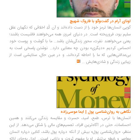
ونای آرام در گفت‌وگو با فاروک شهیچ
یی انسان‌ها ترمزِ خود را از دست داده‌اند و آن کُدِ اخلاقی که نگهبان عقل
یم بود، فروریخته است. در دنیای امروز، همه می‌خواهند فاشیست باشند؛
نی می‌خواهند نفرت، محورِ زندگی‌شان باشد... ما با گوشت و پوست خود
ساس کردیم «دیگری» بودن چه معنایی دارد... نوشتن پاسخی است به
‌عدالتی‌هایی که ما را احاطه کرده‌اند، و در عین حال، ستایشی است از
بایی زندگی و شادی‌هایش
...
اهی به روان‌شناسی پول | ایما موسی‌زاده
سان‌ها با ترس، طمع، امید، حسرت و مقایسه زندگی می‌کنند و همین
ساسات، حتی در آگاه‌ترین افراد، تصمیم‌های مالی را شکل می‌دهد. از این
ظر، «روان‌شناسی پول» بیش از آنکه درباره پول باشد، کتابی درباره انسان
اصر و رابطه پرتنش او با مفهوم ثروت و دارایی است... اوزل به‌جای ارائه