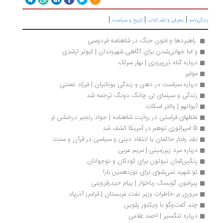
|
|
|
گی‌نامه
معرفی و نقد کتاب
تاریخ و سیاست
 راهبردها و فنون جنگ در شاهنامه فردوسی 
و اما جهانی‌شدن برای آگاهی شهروندان | کبوتر ارشدی
درباره گناه تن‌پروری | بهار سرلک
مولیر
درباره سیاست در ذهن و زندگی یونانیان | فرزاد نعمتی
زندگی و سینمای لی چانگ دونگ ترجمه شد
آیوانهو | والتر اسکات
غلطهای فراستی در روایت شاهنامه | جواد رنجبر درخشی لر
5 امپراتوری توهم در آمریکا کشف شد
نقد رفتار حاکمان یا انتقاد دینی و سیاسی در قرآن و سنت
درباره مرد زیرزمینی | مریم عربی
رنگین‌کمان نیوتون برای کودکان و نوجوانان
تو شهید نمی‌شوی برای نوزدهمین بار!
پیرامون گوبسک رباخوار | پیام حیدرقزوینی
مروری بر خاطرات وزیر نفت عربستان | فرامرز آذرپاد
چند گفت‌وگو با ویکتور پلوین
درباره تنگسیر | احمد غلامی