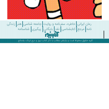
رمان ایرانی
خاطره، سفرنامه و روایت
جامعه شناسی
هنر
زندگی
نامه
مرجع
کتابشناسی
نقد
بایگانی
پیگیری
شناسنامه
کلیه حقوق محفوظ است و بازنشر مطالب با ذکر
کتاب نیوز
و درج لینک، بلامانع .