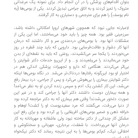
وان اقدام‌های پزشکی را در آن انجام داد. برای نمونه یک مرغدانی
روک را تمیز کردند و به اتاق جراحی تبدیل کردند. یکی از بومی‌ها (به
م یوسف) را هم برای مترجمی و دستیاری به کار گرفتند.
مبارنه جایی نبود که همچون شهرهای اروپا امکاناتی داشته باشد،
زمینی فقیر بود. همه ‌چیز را باید خود می‌ساختند، اما این یکی از
کلات آنها بود. با بومی‌های دردمندی سر و کار داشتند که درمان
ها کار دشوار و طاقت‌فرسایی بود. دارویی که باید چند قطره در روز
‌خوردند را یکجا سر می‌کشیدند، روغنی که باید به نقطه‌ای از بدن
د می‌مالیدند را می‌بلعیدند و... و از این‌رو خدمات دکتر شوایتزر را
‌اثر می‌کردند. هنگامی که دارو و تجهیزات پزشکی اندکی هم در
تیار او بود این‌گونه رفتارها دردناک‌تر می‌شد. در نگاه بومی‌ها اینکه
تر شوایتزر بیماری را بی‌هوش می‌کرد و پس از جراحی، درد بیمار رفع
‌شد، این کار کشتن یک آدم و سپس زنده ‌کردن او به نظر می‌آمد!
همه بیماران دوست داشتند دکتر آنها را جراحی کند و در غیر این
رت دلخور می‌شدند! وقتی هم بیماری که به دکتر مراجعه کرده بود
 دنیا می‌رفت، می‌گفتند که مرد سفیدپوست او را کشت! اوهام و
افه ذهن و ضمیر بومی‌های آفریقایی را پر کرده بود و برای رفع این
کل کار چندانی از دکتر ساخته نبود ولی عاشقانه و مهربانانه به کار
مان آنها می‌پرداخت. با شفقت، بردباری، مهربانی و سختکوشی و
لاقی نیک، کم‌کم بومی‌ها را به این نتیجه رساند که دکتر نیکخواه