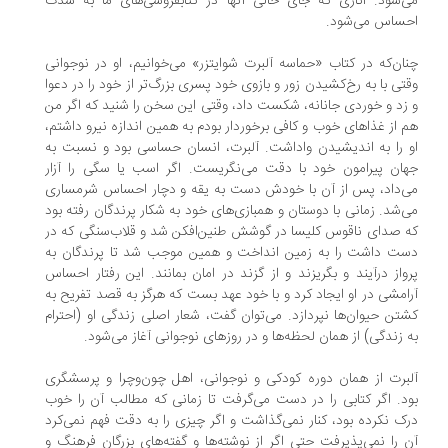
‌شود. آثاری که جای خالی آنها در کتابفروشی‌های ما به ‌شدت
ساس می‌شود.
ان‌که در کتاب «حماسه آلبرت شوایتزر» می‌خوانیم، او در نوجوانی
تی با به رخ‌کشیدن زور و بازوی خود پسری بزرگ‌تر از خود را در دعوا
زد و خوردی جانانه، شکست داد، وقتی این سخن را شنید که اگر من
 از غذاهای خوب و کافی برخوردار بودم به همین اندازه نیرو داشتم،
 را به اندیشیدن واداشت. آلبرت، انسان حساسی بود و نسبت به
ان پیرامون خود با دقت می‌نگریست. اگر اسب یا سگی را آزار
‌داد، پس از آن با خودش دست به یقه و دچار احساس شرمساری
‌شد. زمانی با دوستان و همبازی‌های خود به شکار پرندگان رفته بود
 صدای ناقوس کلیسا در گوشش طنین‌افکن شد و قلاب‌سنگی که در
ت داشت را به زمین انداخت و همین موجب شد تا پرندگان به
واز درآیند و بگریزند و از گزند در امان بمانند. این رفتار احساس
امشی در او ایجاد کرد و با خود عهد بست که هرگز به قصد تفریح به
تن حیوان‌ها نپردازد. می‌توان گفت، شعار اصلی زندگی او (احترام
 زندگی) از همان لحظه‌ها و در روزهای نوجوانی آغاز می‌شود.
برت از همان دوره کودکی و نوجوانی، اهل چون‌وچرا و پرسشگری
د. اگر کتابی را در دست می‌گرفت تا زمانی که مطالب آن را خوب
ک نکرده بود، کنار نمی‌گذاشت و اگر چیزی را به دقت فهم نمی‌کرد
 را نمی‌پذیرفت حتی اگر از نوشته‌ها و گفته‌های بزرگان فرهنگ و