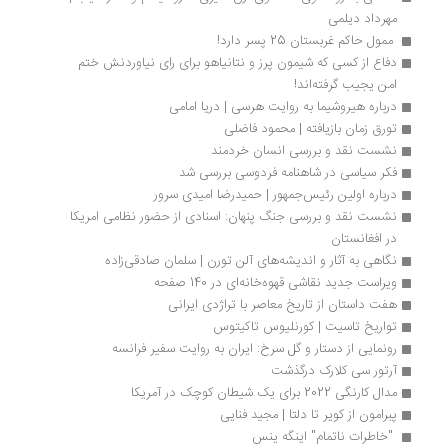
مهرداد دیلمی
 ممول حاکم غربستان 25 پسر دارد!
دفاع از کسی که شیمون پرز و نتانیاهو برای رای نیاوردنش ختم 
امن یجیب گرفته‌اند! 
درباره هیروشیما به روایت هرسی | دریا امامی
تورق زمان بازیافته | محمود فاضلی
نشست نقد و بررسی انسان خردمند
فکر سیاسی در شاهنامه فردوسی بررسی شد
درباره اولین رئیس‌جمهور | حمیدرضا امیدی سرور
نشست نقد و بررسی جنگ پنهان: اسنادی از حضور نظامی امریکا 
در افغانستان
نگاهی به آثار و اندیشه‌های آلن تورن | سلمان صادقی‌زاده
ویراست جدید نقاشی قهوه‌خانه‌ای در 140 صفحه
هفت داستان از تاریخ معاصر با تراژدی ایرانی
تواریخ تاسیت | کورنلیوس تاکیتوس
رونمایی از دستار و گل سرخ: ایران به روایت سفیر فرانسه
آرتور سی کلارک درگذشت 
مدال کارنگی 2022 برای یک شیطان کوچک در آمریکا 
پبرامون از کویر تا دلتا | مجید فنایی
 "خاطرات ناتمام" اینگه ینس 