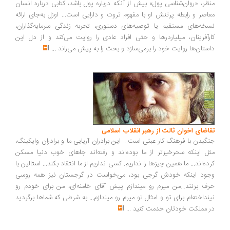
منظر، «روان‌شناسی پول» بیش از آنکه درباره پول باشد، کتابی درباره انسان
معاصر و رابطه پرتنش او با مفهوم ثروت و دارایی است... اوزل به‌جای ارائه
نسخه‌های مستقیم یا توصیه‌های دستوری، تجربه زندگی سرمایه‌گذاران،
کارآفرینان، میلیاردرها و حتی افراد عادی را روایت می‌کند و از دل این
داستان‌ها روایت خود را برمی‌سازد و بحث را به پیش می‌راند
...
تقاضای اخوان ثالث از رهبر انقلاب اسلامی
جنگیدن با فرهنگ کار عبثی است... این برادران آریایی ما و برادران وایکینگ،
مثل اینکه سحرخیزتر از ما بوده‌اند و رفته‌اند جاهای خوب دنیا مسکن
کرده‌اند... ما همین چیزها را نداریم. کسی نداریم از ما انتقاد بکند... استالین با
وجود اینکه خودش گرجی بود، می‌خواست در گرجستان نیز همه روسی
حرف بزنند...من میرم رو میندازم پیش آقای خامنه‌ای، من برای خودم رو
نینداخته‌ام برای تو و امثال تو میرم رو میندازم... به شرطی که شماها برگردید
در مملکت خودتان خدمت کنید
...