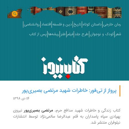
رمان خارجی
داستان کوتاه
تاریخ
دین و فلسفه
اقتصاد
روانشناسی
شعر
کودک و نوجوان
طرح جلد
فیلم
طنز
ریشه‌ها
پس از کتاب
پرواز از تی‌فور: خاطرات شهید مرتضی بصیری‌پور
14 دی 1398
کتاب زندگی و خاطرات شهید مدافع حرم،
مرتضی بصیری‌پور
نیروی
پهپادی سپاه پاسداران به قلم عبدالرضا سالمی‌نژاد توسط انتشارات
نیلوفران منتشر شد.