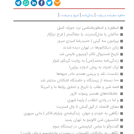
|
|
|
خاطره، سفرنامه‌ و روایت
زندگی‌نامه
تاریخ و سیاست
اسطوره و اسطوره‌شناسی نزد جوزف کمبل
حاکمان یا عدل‌گسترند، یا جفاگستر | فرح نیازکار
پیرامون سه گینی | حمیدرضا امیدی سرور
زنان دیکتاتورها در تهران دیده شدند
تاریخ فستیوال تئاتر آوینیون فارسی شد
زندگی‌نامه محمد(ص) به روایت گریگور شولر
ترک اعتیاد به روش ادوارد براون!
نشست نقد و بررسی همدم، مادر جبهه‌ها
100 نسخه از زیستگاه و خاستگاه اشکانان منتشر شد
قصه شیر و عقاب یا تاریخ و تحلیل روابط ما و آمریکا
 عاشقانه‌های همسر ریموند کارور
و اما در وادی انقلاب | پارسا شهری
معنای اقتصاد از گیل گمش تا وال استریت
نگاهی به خودم و جهان: زندگینامه‌ی ویلیام فاکنر | مانی سپهری
کلکسیون شن کالوینو به تهران رسید
گفت‌وگو با عباس کیارستمی در ایستگاه سوم
نگاهی به روانکاوی تالستوی: زن‌ستیزی، مازوخیسم و مادر غایب | 