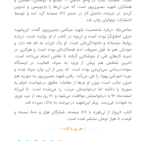
است. مطالب کتاب در واقع حاصل ۴۱ گفتگو با دوستان، آشنایان و
همکاران شهید بصیری‌پور است که من آن‌ها را بازنویسی و تدوین
کردم. در نتیجه، حاصل کار در حجم ۱۶۸ صفحه گرد آمد و توسط
انتشارات نیلوفران چاپ شد.
سالمی‌نژاد درباره شخصیت شهید مرتضی بصیری‌پور گفت:‌ این‌شهید
خیلی اخلاق‌گرا بوده است و آن‌چه در کتاب از او روایت شده، درباره
روابط دوستانه و خانوادگی‌اش است. او یک فرزند به نام طه دارد و
خودش هم به قول معروف، آدم همه‌کاره‌ای بوده است و هرکاری در
زمینه کارهای فنی از جوشکاری گرفته تا نقاشی انجام می‌داده است.
آخرین شغلش هم پیش از ورود به سپاه، فعالیت در ایستگاه
سوخت‌رسانی سی‌ان‌جی بوده است. که پس از آن، وارد سپاه شده و
دوره آموزشی پهپاد را طی می‌کند. رفتن شهید بصیری‌پور به سوریه هم
خیلی جالب است چون او بارها از مقامات مافوق درخواست اعزام به
سوریه را داشته اما درخواستش مرتب رد می‌شده است. تا این‌که
اسفندماه ۹۶ با درخواستش موافقت می‌شود و ۲۰ روز بعد از عید نوروز
به شهادت می‌رسد. پیکر این‌شهید در بیرجند به خاک سپرده شد.
کتاب «پرواز از تی‌فور» با ۱۶۸ صفحه، شمارگان هزار و ۵۰۰ نسخه و
قیمت ۱۰ هزار تومان منتشر شده است.
.
.
..............
...............
هر روز با کتاب