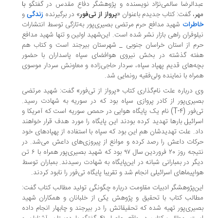
عبدالرضا سالمی‌نژاد نویسنده و پژوهشگر دفاع مقدس در گفتگو
با
مهر
،
گفت: کتاب جدیدم باعنوان «
پرواز از تی‌فور
» در برگیرنده
زندگی
و
خاطرات
شهید مدافع حرم مرتضی بصیری‌پور به‌تازگی توسط انتشارات
نیلوفران راهی بازار نشر شده است. این‌شهید اولین و تنها شهید مدافع
حرم از استان خراسان جنوبی _ شهرستان بیرجند است و کتاب هم
هفته گذشته در بخش نیروی هوافضای سپاه پاسداران با حضور
بچه‌های قدیم پهپاد سپاه، سردار حاجی‌زاده و معاونش سردار موسوی
همراه با نماینده ولی‌فقیه رونمایی شد.
وی درباره علت نام‌گذاری کتاب «پرواز از تی‌فور» گفت: شهید مرتضی
بصیری‌پور از کادر پروازی سپاه بود که در سوریه به شهادت رسید.
تی‌فور (T-۴) نام یک پایگاه هوایی در حمص سوریه است که آمریکا و
اسرائیل بارها تهدید کرده بودند این پایگاه را مورد هدف قرار خواهند
داد. علت تهدیدشان هم این بود که سپاه با استفاده از پهپادهای خود
حرکات داعش را رصد کرده و موانع از پیروزی‌های داعش می‌شد. در
نتیجه روز ۲۰ فروردین سال ۹۷ بود که شهید بصیری‌پور همراه با ۶ تن
دیگر در بمبارانی شبانه در این‌پایگاه به شهادت رسیدند. بمباران توسط
هواپیماهای اسرائیلی انجام شد و تقریبا پایگاه تی‌فور را نابود کردند.
این‌پژوهشگر ادبیات مقاومت درباره چگونگی تولید مطالب کتاب گفت:
مطالب کتاب با تحقیق و پژوهش یکی از خلبانان و همکاران شهید
بصیری‌پور تهیه شده که تحقیقاتش را در بیرجند و چابهار انجام داده