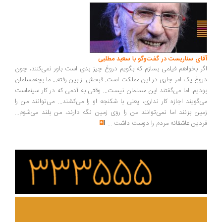
آقای سناریست در گفت‌وگو با سعید مطلبی
اگر بخواهم فیلمی بسازم که بگویم دروغ چیز بدی است باور نمی‌کنند، چون
دروغ یک امر جاری در این مملکت است. قبحش از بین رفته... ما بچه‌مسلمان
بودیم. اما می‌گفتند این مسلمان نیست... وقتی به آدمی که در کار سینماست
می‌گویند اجازه کار نداری، یعنی با شکنجه او را می‌کشند... می‌توانند من را
زمین بزنند اما نمی‌توانند من را روی زمین نگه دارند، من بلند می‌شوم...
فردین عاشقانه مردم را دوست داشت
...