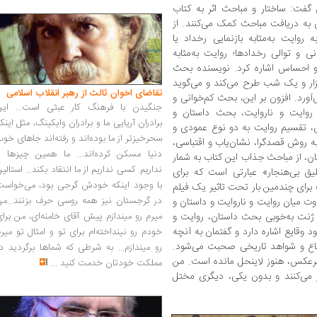
 گفت: ساختار و مباحث اثر به کتاب
 به دریافت مباحث کمک می‌کنند. از
روایت به‌مثابه بازنمایی رخداد یا
ی و توالی رخدادها؛ روایت به‌مثابه
ر و احساس اشاره کرد. نویسنده بحث
 هزار و یک شب طرح می‌کند و می‌گوید
تقاضای اخوان ثالث از رهبر انقلاب اسلامی
آورد. افزون بر این، بحث کم‌خوانی و
جنگیدن با فرهنگ کار عبثی است... این
روایت و ناروایت، بحث داستان و
برادران آریایی ما و برادران وایکینگ، مثل اینک
، تقسیم روایت به دو نوع عمودی و
سحرخیزتر از ما بوده‌اند و رفته‌اند جاهای خو
به روش قصدگرا، نشان‌یاب و اقتباسی،
دنیا مسکن کرده‌اند... ما همین چیزها را
نهان، از مباحث جذاب این کتاب به شمار
نداریم. کسی نداریم از ما انتقاد بکند... استالی
یق بی‌هنجار» عبارتی است که برای
با وجود اینکه خودش گرجی بود، می‌خواست
برای چندمین بار تحت تاثیر یک فیلم
در گرجستان نیز همه روسی حرف بزنند...من
فاوت میان روایت و ناروایت و داستان و
ژنت به‌خوبی بحث داستان، روایت و
میرم رو میندازم پیش آقای خامنه‌ای، من برا
 وقایع اشاره دارد و گفتمان به آنچه
خودم رو نینداخته‌ام برای تو و امثال تو میر
 ارجاع و شواهد تاریخی صحبت می‌شود.
رو میندازم... به شرطی که شماها برگردید د
برعکس، هنوز لاینحل مانده است. من
مملکت خودتان خدمت کنید
...
ار می‌کنند و بدون یکی، دیگری مختل