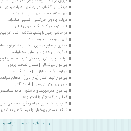
مروری بر رقابت روسیه و غرب در ایران | سیا
درنگی بر 3 کتاب درباره شهید صیادشیرازی | خشایار گرامی
دروازه نقره‌فام دو جهان | پرویز براتی
درباره جادوی جن‌كشی | نسیم آصف‌زاده
قصه کربلا در گفت‌وگو با مهدی قزلی
در حاشیه زمین را بافتم، شکافتم | قباد آذرآیین
شهر از نو نقد و بررسی شد
دیگری و صلح فراسوی ذات در گفت‌وگو با حامد
ظرفیت بی ‌حد و مرز | مارال مختارزاده
کوتاه درباره یکی بود، یکی نبود | محسن آزمو
پیرامون میانسالی | سلمان نظافت یزدی
درباره سرگیجه چارلز بار | جواد لگزیان
پیرامون کیفر آتش (برج بابل) | ماهان سیارم
مروری بر بهتر بنویسیم |  احمد آفتابی
پیرامون امبرسون‌های باشکوه | مریم سیامنصو
گادامر در گفت‌وگو با اصغر واعظی
شیوه روایت مدرن در آسودگی | مصطفی بیان
شبکه اجتماعی بهخوان با نیم نگاهی به گودرید
رمان ایرانی
خاطره، سفرنامه و ر