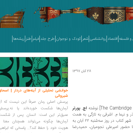
و فلسفه
اقتصاد
روانشناسی
شعر
کودک و نوجوان
طرح جلد
فیلم
طنز
ریشه‌ها
28 آبان 1397
خوانشی تحلیلی از آینه‌های دردار | اسحاق
شیروانی
پرسش اصلی رمان صرفاً این نیست که آیا
اچ. پورتر
آرمان‌ها شکست خورده‌اند یا نه.پرسش
جمه رویا پورآذر و نیما م. اشرفی به تازگی به همت
عمیق‌تر این است: انسان پس از شکست
نشر اطراف منتشر شده است. نشست هفتگی شهر کتاب در روز سه‌شنبه ۲۲ آبان به
آرمان‌ها چگونه می‌تواند همچنان معنا و
 حضور امیرعلی نجومیان، حمیدرضا
هویت خود را حفظ کند؟... پاسخی که ابراهی