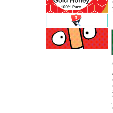
و
ت
ت
و
و
ر