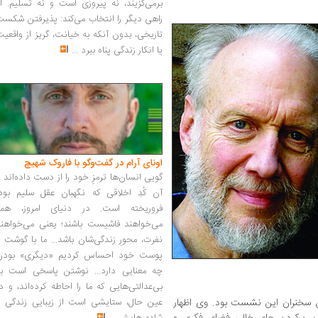
برمی‌گزیند، نه پیروزی است و نه تسلیم. ا
راهی دیگر را انتخاب می‌کند: پذیرفتن شکس
تاریخی، بدون آنکه به خیانت، گریز از واقعی
یا انکار زندگی پناه ببرد
...
اونای آرام در گفت‌وگو با فاروک شهیچ‭
گویی انسان‌ها ترمزِ خود را از دست داده‌اند 
آن کُدِ اخلاقی که نگهبان عقل سلیم بود،
فروریخته است. در دنیای امروز، همه
می‌خواهند فاشیست باشند؛ یعنی می‌خواهند
نفرت، محورِ زندگی‌شان باشد... ما با گوشت 
پوست خود احساس کردیم «دیگری» بودن
چه معنایی دارد... نوشتن پاسخی است به
بی‌عدالتی‌هایی که ما را احاطه کرده‌اند، و د
ن سخنران این نشست بود. وی اظهار
عین حال، ستایشی است از زیبایی زندگی و
ب، پرکردن جای خالی‌ فضای فکری و