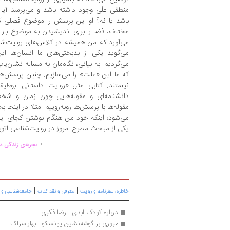
منطقی علّی وجود داشته باشد و می‌پرسد آیا 
باشد یا نه؟ او این پرسش را موضوع فصلی کو
مختلف، فضا را برای اندیشیدن به موضوع باز 
می‌آورد که من همیشه در کلاس‌های روایت‌شن
می‌گوید یکی از بدبختی‌های ما انسان‌ها ا
می‌گردیم. به بیانی، نگاه‌مان به مساله نشان‌ی
که ما این «علت» را می‌سازیم. چنین پرسش‌ها
نیستند. کتابی مثل «روایت داستانی: بوطیق
دانشنامه‌ای و مقوله‌هایی چون زمان و شخصی
مقوله‌ها با پرسش‌ها روبه‌روییم. مثلا در اینجا
می‌شود؛ اینکه خود من هنگام نوشتن کجای ا
یکی از مباحث مطرح امروز در روایت‌شناسی اتوب
.
..............
تجربه‌ی زندگی دو
|
|
خاطره، سفرنامه‌ و روایت
معرفی و نقد کتاب
جامعه‌شناسی و ا
درباره کودک ابدی | رضا فکری
مروری بر گوشه‌نشین یونسکو | بهار سرلک