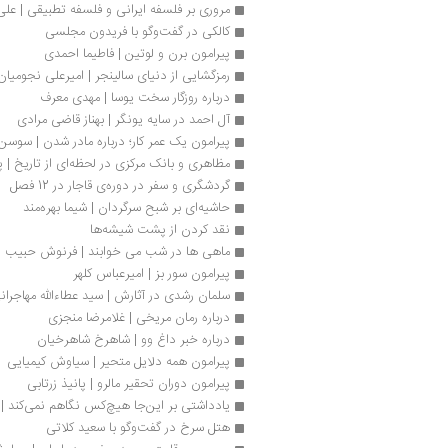
مروری بر فلسفه ایرانی و فلسفه تطبیقی | علی 
کالکی در گفت‌وگو با فریدون مجلسی
پیرامون برن و لوتین | فاطیما احمدی
رمزگشایی از دنیای سالینجر | امیرعلی نجومیان 
درباره روزگار سخت یوسا | مهدی معرف
آل احمد در سایه یونگر | بهناز قاضی مرادی
پیرامون یک عمر کار؛ درباره مادر شدن | سوس
مظاهری و بانک مرکزی در لحظه‌ای از تاریخ | پ
گردشگری و سفر در دوره‌ی قاجار در 12 فصل
حاشیه‌ای بر شبح سرگردان | شیما بهره‌مند
نقد کردن از پشت شیشه‌ها
ماهی ها در شب می خوابند ‌| فرنوش حبیب ن
پیرامون سور بز | امیرعباس کلهر
سلمان رشدی در آثارش | سید عطاءالله مهاجران
درباره رمان مریخی | غلامرضا منجزی
درباره خبر داغ وو | شاهرخ شاهرخیان
پیرامون همه دلایل متحیر | سیاوش کیمیایی
پیرامون دوران تحقیر مالرو | پانیذ زرتابی
یادداشتی بر این‌جا هیچ‌کس نگاهم نمی‌کند | 
هتل سرخ در گفت‌وگو با سعید کلاتی