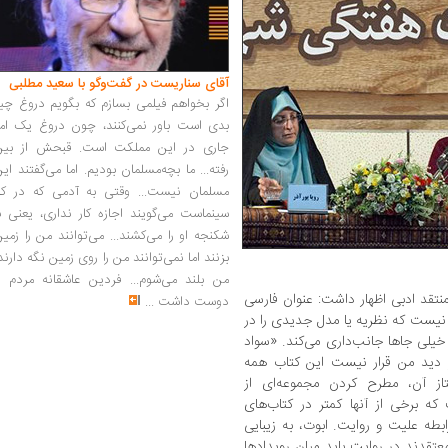
آقای سناریست در گفت‌وگو با سعید مطلبی
اگر بخواهم فیلمی بسازم که بگویم دروغ چی
بدی است باور نمی‌کنند، چون دروغ یک امر
جاری در این مملکت است. قبحش از بین
رفته... ما بچه‌مسلمان بودیم. اما می‌گفتند ای
مسلمان نیست... وقتی به آدمی که در کار
سینماست می‌گویند اجازه کار نداری، یعنی ب
شکنجه او را می‌کشند... می‌توانند من را زمی
بزنند اما نمی‌توانند من را روی زمین نگه دارند
من بلند می‌شوم... فردین عاشقانه مردم را
منتقد ادبی اظهار داشت: عنوان فارسی
دوست داشت
...
نیست که نظریه یا مدل جدیدی را در
خیلی جاها جانب‌داری می‌کند. «سواد
دید من قرار نیست این کتاب همه
ز آن، مطرح کردن مجموعه‌ای از
 برخی از آنها کمتر در کتاب‌های
بطه علیت و روایت. ابوت، به زیبایی
تقدند در روایت باید میان رویدادها