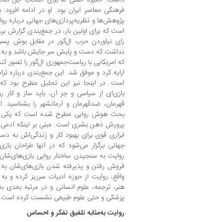
پژوهش‌ها و نظریه‌پردازی‌های جهانی درباره 
است که برای اولین بار، در جمع‌بندی گزارش برر
رای نیاوردن حزب ال‌گور در مقابل بوش پسر
نداشت که دست و پایش سر جایش باشد و به رای
که امریکایی با ریاست‌جمهوری ‌ال‌گور را تصور 
ارایه کرد و موفق شد. این جمع‌بندی درباره ترا
است. در اینجا نیز این تحلیل مطرح بود که ب
بازی‌ای از سیاسی و جز آن، باید ساز و کار رو
قهرمان، ضدقهرمان و آرمانشهر را بشناسید. ا
بحث هوش روایی مطرح شده است که یکی از قا
پرورش ذهن بشری است. مبنی بر اینکه آدمی در
ابزاری قوی برای بهبود کار و زندگی‌اش به دس
جهانی برگزار می‌شود که در آنها طراحان بازی‌ه
روایت به سنجیدن ساختار روایی بازی‌های‌شان ب
فروش رفتن و پذیرفته شدن بازی‌های‌شان به م
واقع، روایت از حوزه ادبیات سرریز کرده و به
هنر، ترجمه، علوم انسانی و در مرتبه بعدی ب
پزشکی و حتی علوم طبیعی نشست کرده است.
روایت به‌مثابه تلفیق تفکر و احساس