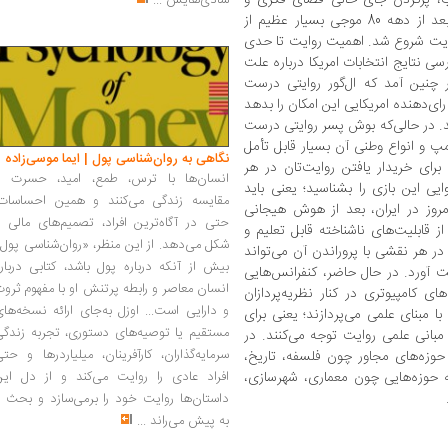
شادی‌هایش
...
فرهنگی معاصر ایران بود. او در ادامه افزود: بعد از دهه 80 موجی بسیار عظیم از
روایت شروع شد. اهمیت روایت تا حدی
سی نتایج انتخابات امریکا درباره علت
 چنین آمد که ال‌گور روایتی درست
‌دهنده امریکایی این امکان را بدهد
کند. در حالی‌که بوش پسر روایتی درست
مپ و انواع وطنی آن بسیار قابل تأمل
نگاهی به روان‌شناسی پول | ایما موسی‌زاده
رای خریدار یافتن روایت‌تان در هر
انسان‌ها با ترس، طمع، امید، حسرت و
ایی این بازی را بشناسید؛ یعنی باید
مقایسه زندگی می‌کنند و همین احساسات،
مروز در ایران، بعد از هوش هیجانی
حتی در آگاه‌ترین افراد، تصمیم‌های مالی ر
بلیت‌های ناشناخته قابل تعلیم و
شکل می‌دهد. از این منظر، «روان‌شناسی پول
 هر نقشی با پروراندن آن می‌تواند
بیش از آنکه درباره پول باشد، کتابی دربار
ت آورد. در حال حاضر، کنفرانس‌هایی
انسان معاصر و رابطه پرتنش او با مفهوم ثرو
ای کامپیوتری در کنار نظریه‌پردازان
و دارایی است... اوزل به‌جای ارائه نسخه‌ها
ا مبنای علمی می‌پردازند؛ یعنی برای
مستقیم یا توصیه‌های دستوری، تجربه زندگی
بانی علمی روایت توجه می‌کنند. در
سرمایه‌گذاران، کارآفرینان، میلیاردرها و حت
 حوزه‌های مجاور چون فلسفه، تاریخ،
ه حوزه‌هایی چون معماری، شهرسازی،
افراد عادی را روایت می‌کند و از دل این
داستان‌ها روایت خود را برمی‌سازد و بحث ر
به پیش می‌راند
...