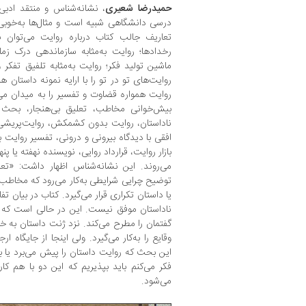
حمیدرضا شعیری
، نشانه‌شناس و منتقد ادبی
درسی دانشگاهی شبیه است و مثال‌ها به‌خوبی
تعاریف جالب کتاب درباره روایت می‌توان به 
رخدادها؛ روایت به‌مثابه سازماندهی درک زمان
ماشین تولید فکر؛ روایت به‌مثابه تلفیق تفک
روایت‌های تو در تو را با ارایه نمونه داستان
روایت همواره قضاوت و تفسیر را به میدان می‌
بیش‌خوانی مخاطب، تعلیق بی‌هنجار، بحث 
ناداستان، روایت بدون کشمکش، روایت‌پریشی
افقی با دیدگاه بیرونی و درونی، تفسیر روایت 
بازار روایت، قرارداد روایی، نویسنده نهفته یا پ
می‌روند. این نشانه‌شناس اظهار داشت: «تعل
توضیح چرایی شرایطی به‌کار می‌رود که مخاطب 
یا داستان تکراری قرار می‌گیرد. کتاب در بیان ت
ناداستان موفق نیست. این در حالی است که 
گفتمان را مطرح می‌کند. نزد ژنت داستان به خود
وقایع را به‌کار می‌گیرد. ولی اینجا از جایگاه
این بحث که روایت داستان را پیش می‌برد یا 
فکر می‌کنم باید بپذیریم که این دو با هم ک
می‌شود.