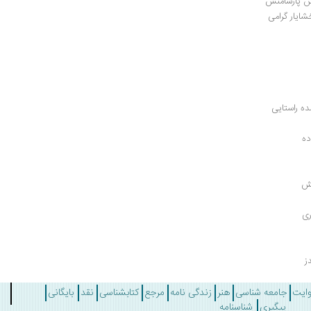
وش پارسامنش
ه راستایی
ده
نش
ری
ز
وایت
جامعه شناسی
هنر
زندگی نامه
مرجع
کتابشناسی
نقد
بایگانی
پیگیری
شناسنامه