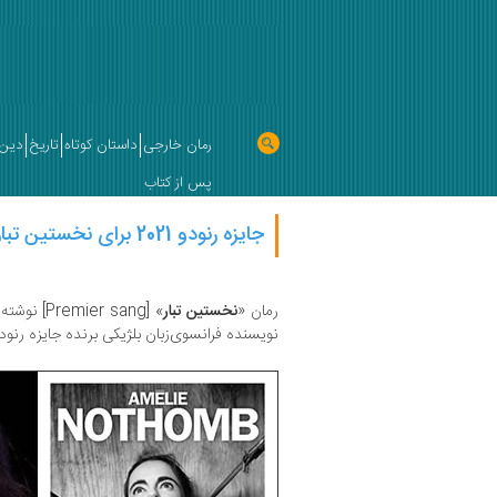
رمان خارجی
داستان کوتاه
تاریخ
دین 
پس از کتاب
جایزه رنودو 2021 برای نخستین تبار نوتومب
رمان «
نخستین تبار
» [Premier sang] نوشته
نویسنده فرانسوی‌زبان بلژیکی برنده جایزه رنودو 2021 [Le prix Renaudot] 