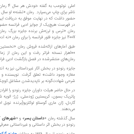
املی نوتو
حضور داشت که در نهایت موفق به دریافت این ج
رمان «ترس و لرز»‌ش برنده جایزه بزرگ رمان
2007 نیز جایزه فلور فرانسه را برای رمان «نه آدم و نه حوا» دریافت کرد.
طبق آمارهای ارائه‌شده فروش رمان «نخستین ت
100هزار نسخه فراتر رفت و این رمان از زما
رمان‌های منتشرشده در فصل بازگشت ادبی فرا
جایزه رنودو در بخش آثار غیرداستانی نیز به آنت
مغازه وجود داشت» تعلق گرفت. نویسنده و روزنا
شرحی شهادت‌گونه بر ناپدیدشدن مشاغل کوچک 
در حال حاضر هیئت داوران جایزه رنودو را افرا
پاتریک بسون، کریستین ژودسلی، ژرژ- الویه شا
گاردل، ژان ماری گوستاو لوکلزیو(برنده نوبل 
می‌دهند.
سال گذشته رمان «
داستان پسر
» و «
شهرهای ک
رنودو در بخش اثر داستانی و غیرداستانی معرف
جایزه رنودو از سال ۱۹۲۶ به موازات
جایزه گنکو