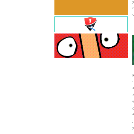
و
ت
ت
و
و
ر