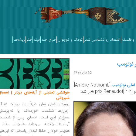
و فلسفه
اقتصاد
روانشناسی
شعر
کودک و نوجوان
طرح جلد
فیلم
طنز
ریشه‌ها
15 آبان 1400
املی نوتومبب
[Amélie Nothomb]
شد.
خوانشی تحلیلی از آینه‌های دردار | اسحاق
شیروانی
پرسش اصلی رمان صرفاً این نیست که آیا
آرمان‌ها شکست خورده‌اند یا نه.پرسش
عمیق‌تر این است: انسان پس از شکست
آرمان‌ها چگونه می‌تواند همچنان معنا و
هویت خود را حفظ کند؟... پاسخی که ابراهی