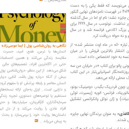
شادی‌هایش
...
مب به گفته خودش هر سال 4 رمان می‌نویسد که فقط یکی را به دست
ناشر برای چاپ می‌سپارد. رمان «تشنه» او سال 2019 در فهرست نامزدهای نهایی گنکور
ایزه نشد؛ نام او اما در سال گذشته
در فهرست هیچ‌یک از جوایز ادبی فرانسه حضور نداشت. نوتومب در سال 1999 برای
 بزرگ آکادمی فرانسه شد و در سال
بار» -که در ماه اوت منتشر شده- از
نگاهی به روان‌شناسی پول | ایما موسی‌زاده
ن انتشار بالاترین فروش را در میان
انسان‌ها با ترس، طمع، امید، حسرت و
نسه به خود اختصاص داده است.
مقایسه زندگی می‌کنند و همین احساسات،
حتی در آگاه‌ترین افراد، تصمیم‌های مالی ر
ونی پالو برای کتاب «در خیابان من سه
شکل می‌دهد. از این منظر، «روان‌شناسی پول
مه‌نگار اسپانیایی‌تبار در این کتاب
بیش از آنکه درباره پول باشد، کتابی دربار
محلی ارائه می‌دهد.
انسان معاصر و رابطه پرتنش او با مفهوم ثرو
دی چون فردریک بگبدر، دومینیک بونو،
و دارایی است... اوزل به‌جای ارائه نسخه‌ها
توریناد، فرانس- الویه ژیسبرت، لوئی
مستقیم یا توصیه‌های دستوری، تجربه زندگی
ادبیات) و ژان نوئل پانکراتسی تشکیل
سرمایه‌گذاران، کارآفرینان، میلیاردرها و حت
افراد عادی را روایت می‌کند و از دل این
اغذی
» به عنوان برندگان نهایی جایزه
داستان‌ها روایت خود را برمی‌سازد و بحث ر
ی شدند.
به پیش می‌راند
...
ر
و با این اصل ایجاد شد که هرگز به