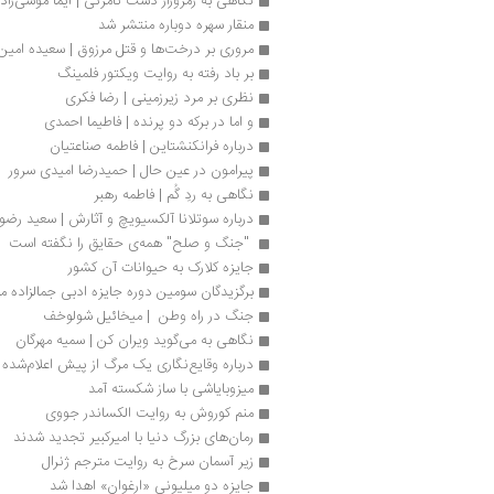
نگاهی به رمزوراز دست نامرئی | ایما موسی‌زاد
منقار سهره دوباره منتشر شد
مروری بر درخت‌ها و قتل مرزوق | سعیده امین‌ز
بر باد رفته به روایت ویکتور فلمینگ
نظری بر مرد زیرزمینی | رضا فکری
و اما در برکه دو پرنده | فاطیما احمدی
درباره فرانکنشتاین | فاطمه صناعتیان
پیرامون در عین حال | حمیدرضا امیدی سرور
نگاهی به ردِ گُم | فاطمه رهبر 
درباره سوتلانا آلکسيويچ و آثارش | سعید رضو
 "جنگ و صلح" همه‌ی حقایق را نگفته است 
جایزه کلارک به حیوانات آن کشور
برگزیدگان سومین دوره جایزه ادبی جمالزاده 
جنگ در راه وطن  | میخائیل شولوخف
نگاهی به می‌گوید ویران کن | سمیه مهرگان
درباره وقایع‌نگاری یک مرگ از پیش اعلام‌شده
میزوبایاشی با ساز شکسته آمد
منم کوروش به روایت الکساندر جووی
رمان‌های بزرگ دنیا با امیرکبیر تجدید شدند
زیر آسمان سرخ به روایت مترجم ژنرال
جایزه دو میلیونی «ارغوان» اهدا شد