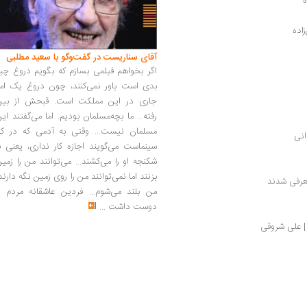
ه
اده
آقای سناریست در گفت‌وگو با سعید مطلبی
اگر بخواهم فیلمی بسازم که بگویم دروغ چی
بدی است باور نمی‌کنند، چون دروغ یک امر
جاری در این مملکت است. قبحش از بین
رفته... ما بچه‌مسلمان بودیم. اما می‌گفتند ای
مسلمان نیست... وقتی به آدمی که در کار
انی
سینماست می‌گویند اجازه کار نداری، یعنی ب
شکنجه او را می‌کشند... می‌توانند من را زمی
بزنند اما نمی‌توانند من را روی زمین نگه دارند
معرفی شدند
من بلند می‌شوم... فردین عاشقانه مردم را
دوست داشت
...
 | علی شروقی