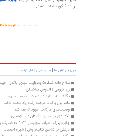
برنده گنکور جایزه ندهد.
.
...............
هر روز با کت
|
|
|
جوایز و جشنواره‌ها
رمان خارجی
املی نوتومب
سلاخ‌خانه شماره5 به‌روایت مهدی پاکدل | فیلم
زرد کرومی | آلدوس هاکسلی
نگاهی به ستاره دوردست | محمد صابری
مادر پرل باک با ترجمه زنده یاد محمد قاضی
وصیت‌­های مارگارت آتوود ترجمه شد
 27 هزار پوندبرای داستان‌های لاهیری
جایزه بزرگ ادبیات سوئیس 2021  به فدریک پاژک رسید
درنگی بر کشتن کتاب‌فروش | شهره احدیت