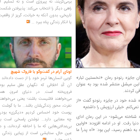
برمی‌گزیند، نه پیروزی است و نه تسلیم. ا
راهی دیگر را انتخاب می‌کند: پذیرفتن شکس
تاریخی، بدون آنکه به خیانت، گریز از واقعی
یا انکار زندگی پناه ببرد
...
اونای آرام در گفت‌وگو با فاروک شهیچ‭
وان جایزه رنودو رمان «نخستین تبار»
گویی انسان‌ها ترمزِ خود را از دست داده‌اند 
آلبن میشل منتشر شده بود به عنوان
آن کُدِ اخلاقی که نگهبان عقل سلیم بود،
ی کردند.
فروریخته است. در دنیای امروز، همه
می‌خواهند فاشیست باشند؛ یعنی می‌خواهند
یده شده خود در جایزه رنودو گفت «از
نفرت، محورِ زندگی‌شان باشد... ما با گوشت 
 نمی‌کنم. خیلی آرزویش را داشتم»
پوست خود احساس کردیم «دیگری» بودن
ه شناخته می‌شود- در این رمان ادای
چه معنایی دارد... نوشتن پاسخی است به
یا رفت. او در ادامه افزوده: «اولین
بی‌عدالتی‌هایی که ما را احاطه کرده‌اند، و د
به ذهنم رسید، این بود: «آه پدر! ما
عین حال، ستایشی است از زیبایی زندگی و