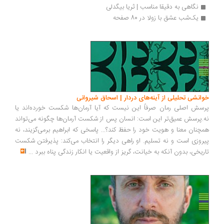
نگاهی به دقیقا مناسب | ثریا بیگدلی
یک‌شب عشق با زولا در 80 صفحه
انشی تحلیلی از آینه‌های دردار | اسحاق شیروانی
سش اصلی رمان صرفاً این نیست که آیا آرمان‌ها شکست خورده‌اند یا
.پرسش عمیق‌تر این است: انسان پس از شکست آرمان‌ها چگونه می‌تواند
چنان معنا و هویت خود را حفظ کند؟... پاسخی که ابراهیم برمی‌گزیند، نه
روزی است و نه تسلیم. او راهی دیگر را انتخاب می‌کند: پذیرفتن شکست
ریخی، بدون آنکه به خیانت، گریز از واقعیت یا انکار زندگی پناه ببرد
...