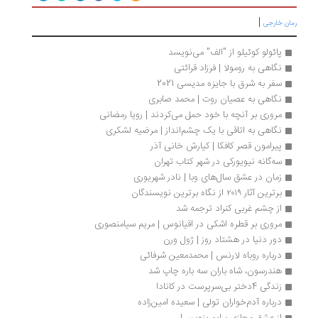
|
ان خارجی
پائولو کوئیلو از "الف" می‌نویسد 
نگاهی به رومولا | فرزاد قرائتی
سفر به شرق با جایزه مدیسی 2021 
نگاهی به عصیان روت | محمد صابری
مروری بر آنچه با خود حمل می‌کردند | رویا رمضانی
نگاهی به اتاقی با یک چشم‌انداز | مرضیه لشکری
پیرامون قصر کافکا | کیارش خانی آذر
سه‌گانه نیویورکی در شهر کتاب تهران
زمان در عشق سال‌های وبا | نادر شهریوری
برترین آثار ۲۰۱۹ از نگاه برترین نویسندگان
از چشم غربی کنراد ترجمه شد
مروری بر قطره اشکی در اقیانوس | مریم سیامنصوری
دور دنیا در هشتاد روز | ژول ورن
درباره روباه لارنس | محمدمعین شرفائی
هندرسون، شاه باران سه باره چاپ شد
زندگی 4دختر بی‌سرپرست در کانادا
درباره آدم‌خواران تولی | سعیده امین‌زاده