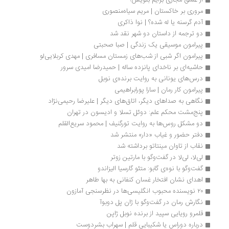
از عشق مجازی برایم بنویس!
مروری بر خاکستان | مریم سیاه‌منصوری
آدم‌ گرسنه یا له شده؟ | نوا ذاکری
دو ترجمه از داستان دو شهر نقد شد
پیرامون موسیقی یک زندگی | صبا صحبتی
پیرامون اگر شبی از شب‌های زمستان مسافری | مهدی کربلایی‌لو
حاشیه‌ای بر ناخدای پانزده ساله | حمیدرضا امیدی سرور
درس‌های یونانی به روایت برنده‌ی نوبل
پیرامون کار رمان | سارا پورابراهیمی
نگاهی به صداهای دیگر، اتاق‌های دیگر | علیرضا رحیمی‌نژاد
پنج‌مشت محکم علم: دوئل تسلا و ادیسون در تهران
دو مشکل روس‌ها به روایت تورگنیف | محمود سریع‌القلم
دفتر حضور و غیاب «دار» منتشر شد
نقاب از تاوان مینتاتو برداشته شد
لی‌لا، لی‌لا در گفت‌وگو با مارتین زوتر
گفت‌وگو با نوه‌ی گابو: متئو گارسیا الیزاندو
اهدای نشان افتخار غسان کنفانی به بها طاهر
۲۰ نویسنده محبوب انگلیسی‌ها در نظرسنجی آمازون
نگارش رمان در گفت‌وگو با ژان پل دوبوآ
قلمرو رویایی سپید از برنده نوبل ژاپن
درباره دوراس یا شکیبایی قلم | سهراب بشردوست