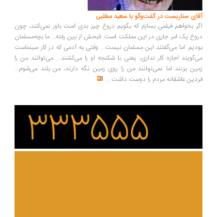
ای سناریست در گفت‌وگو با سعید مطلبی
ر بخواهم فیلمی بسازم که بگویم دروغ چیز بدی است باور نمی‌کنند، چون
وغ یک امر جاری در این مملکت است. قبحش از بین رفته... ما بچه‌مسلمان
دیم. اما می‌گفتند این مسلمان نیست... وقتی به آدمی که در کار سینماست
‌گویند اجازه کار نداری، یعنی با شکنجه او را می‌کشند... می‌توانند من را
ین بزنند اما نمی‌توانند من را روی زمین نگه دارند، من بلند می‌شوم...
دین عاشقانه مردم را دوست داشت
...