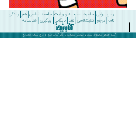
رمان ایرانی
خاطره، سفرنامه و روایت
جامعه شناسی
هنر
زندگی
نامه
مرجع
کتابشناسی
نقد
بایگانی
پیگیری
شناسنامه
کلیه حقوق محفوظ است و بازنشر مطالب با ذکر
کتاب نیوز
و درج لینک، بلامانع .