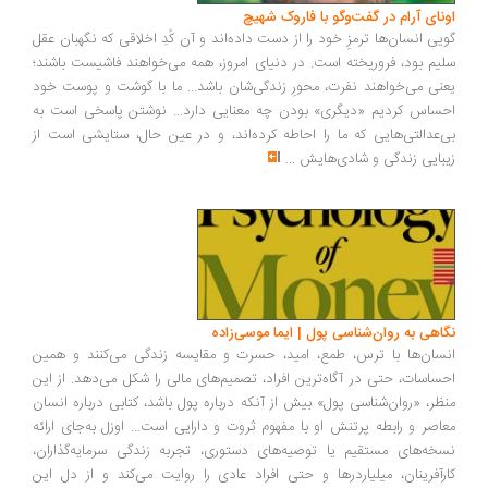
ونای آرام در گفت‌وگو با فاروک شهیچ
یی انسان‌ها ترمزِ خود را از دست داده‌اند و آن کُدِ اخلاقی که نگهبان عقل
یم بود، فروریخته است. در دنیای امروز، همه می‌خواهند فاشیست باشند؛
نی می‌خواهند نفرت، محورِ زندگی‌شان باشد... ما با گوشت و پوست خود
ساس کردیم «دیگری» بودن چه معنایی دارد... نوشتن پاسخی است به
‌عدالتی‌هایی که ما را احاطه کرده‌اند، و در عین حال، ستایشی است از
بایی زندگی و شادی‌هایش
...
اهی به روان‌شناسی پول | ایما موسی‌زاده
سان‌ها با ترس، طمع، امید، حسرت و مقایسه زندگی می‌کنند و همین
ساسات، حتی در آگاه‌ترین افراد، تصمیم‌های مالی را شکل می‌دهد. از این
ظر، «روان‌شناسی پول» بیش از آنکه درباره پول باشد، کتابی درباره انسان
اصر و رابطه پرتنش او با مفهوم ثروت و دارایی است... اوزل به‌جای ارائه
خه‌های مستقیم یا توصیه‌های دستوری، تجربه زندگی سرمایه‌گذاران،
رآفرینان، میلیاردرها و حتی افراد عادی را روایت می‌کند و از دل این