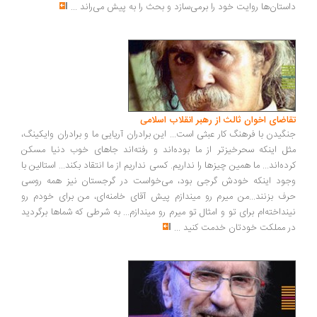
ستان‌ها روایت خود را برمی‌سازد و بحث را به پیش می‌راند
...
اضای اخوان ثالث از رهبر انقلاب اسلامی
گیدن با فرهنگ کار عبثی است... این برادران آریایی ما و برادران وایکینگ،
ل اینکه سحرخیزتر از ما بوده‌اند و رفته‌اند جاهای خوب دنیا مسکن
ده‌اند... ما همین چیزها را نداریم. کسی نداریم از ما انتقاد بکند... استالین با
ود اینکه خودش گرجی بود، می‌خواست در گرجستان نیز همه روسی
ف بزنند...من میرم رو میندازم پیش آقای خامنه‌ای، من برای خودم رو
نداخته‌ام برای تو و امثال تو میرم رو میندازم... به شرطی که شماها برگردید
 مملکت خودتان خدمت کنید
...