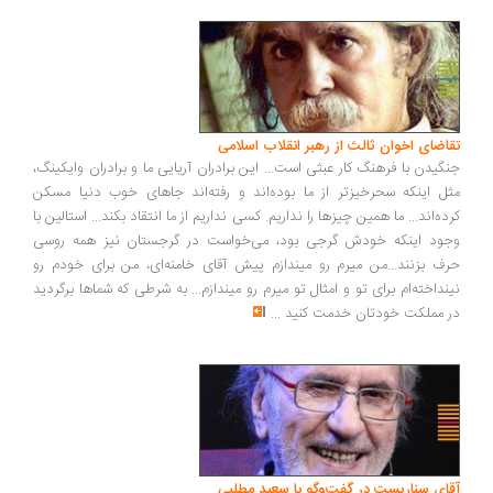
اضای اخوان ثالث از رهبر انقلاب اسلامی
گیدن با فرهنگ کار عبثی است... این برادران آریایی ما و برادران وایکینگ،
ل اینکه سحرخیزتر از ما بوده‌اند و رفته‌اند جاهای خوب دنیا مسکن
ده‌اند... ما همین چیزها را نداریم. کسی نداریم از ما انتقاد بکند... استالین با
ود اینکه خودش گرجی بود، می‌خواست در گرجستان نیز همه روسی
ف بزنند...من میرم رو میندازم پیش آقای خامنه‌ای، من برای خودم رو
نداخته‌ام برای تو و امثال تو میرم رو میندازم... به شرطی که شماها برگردید
 مملکت خودتان خدمت کنید
...
ای سناریست در گفت‌وگو با سعید مطلبی