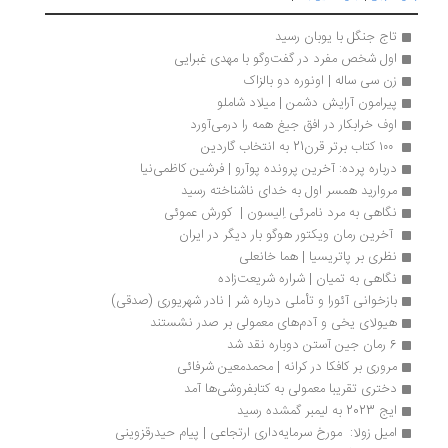
تاج جنگل با یوبان رسید
اول شخص مفرد در گفت‌وگو با مهدی غبرایی
زن سی ساله | اونوره دو بالزاک
پیرامون آرایش دشمن | میلاد شاملو
اوف خرابکار در افق جیغ همه را درمی‌آورد
 ۱۰۰ کتاب برتر قرن21 به انتخاب گاردین
درباره پرده: آخرین پرونده پوآرو | فرشین کاظمی‌نیا
مروارید همسر اول به خدای ناشناخته رسید
نگاهی به مرد نامرئی اِلیسون |  کورش عموئی
 آخرین رمان ویکتور هوگو بار دیگر در ایران 
نظری بر پاتریسیا | هما خانعلی
نگاهی به تمیان | شراره شریعت‌زاده
بازخوانی آئورا و تأملی درباره شر | نادر شهریوری (صدقی)
هیولای یخی و آدم‌های معمولی بر صدر نشستند
6 رمان جین آستن دوباره نقد شد
مروری بر کافکا در کرانه | محمدمعین شرفائی
دختری تقریبا معمولی به کتابفروشی‌ها آمد
ایج 2023 به لیمبر گمشده رسید
امیل زولا:  مورخ سرمایه‌داری ارتجاعی | پیام حیدرقزوینی