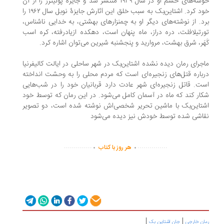
خوشه‌های خشم او در سال ۱۹۳۹ منتشر شد و جایزه پولیتزر را از آن
خود کرد. اشتاین‌بک به سبب خلق این آثارش جایزهٔ نوبل سال ۱۹۶۲ را
د. از نوشته‌های دیگر او به چمنزارهای بهشتی، به خدایی ناشناس،
رتیلافلت، دره دراز، ماه پنهان است، دهکده ازیادرفته، کره اسب
هَر، شرق بهشت، مروارید و پنجشنبه شیرین می‌توان اشاره کرد.
جرای رمان دیده نشده اشتاین‌بک در شهر ساحلی در ایالت کالیفرنیا
باره قتل‌های زنجیره‌ای است که مردم محلی را به وحشت انداخته
ت. قاتل زنجیره‌ای شهر عادت دارد قربانیان خود را در شب‌هایی
ار کند که ماه در آسمان کامل می‌شود. در این رمان که توسط خود
تاین‌بک با ماشین تحریر شخصی‌اش نوشته شده است، دو تصویر
اشی‌ شده توسط خودش نیز دیده می‌شود
.
.
..............
...............
هر روز با کتاب
|
|
ان خارجی
جان اشتاین بک