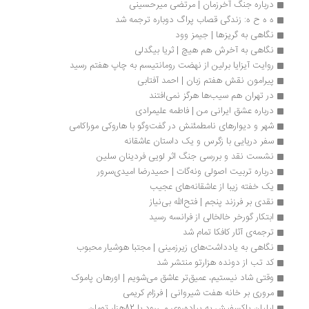
درباره جنگ آخرزمان | مرتضی میرحسینی
ه ه ح ه: زندگی قصاب پراگ دوباره ترجمه شد
نگاهی به گریزها | جیمز وود
نگاهی به آخرش هم هیچ | ثریا بیگدلی
روایت آیزایا برلین از نهضت رومانتیسم به چاپ هفتم رسید
پیرامون نقش هفتم زبان | احمد آفتابی
در تهران هم سیب‌ها هرگز نمی‌افتند
درباره عشق ایرانی من | فاطمه علیمرادی
شهر و دیوارهای نامطمئنش در گفت‌وگو با هاروکی موراکامی
سفر دریایی با زگرس و یک داستان عاشقانه
نشست نقد و بررسی جنگ اثر لویی فردینان سلین
درباره تربیت اصولی ونه‌گات | حمیدرضا امیدی‌سرور
یک خفته زیبا از عاشقانه‌های عجیب
نقدی بر فرزند پنجم | فتح‌الله بی‌نیاز
ابتکار گورخر خالخالی از فرانسه رسید
ترجمه‌‌ی آثار کافکا تمام شد 
نگاهی به یادداشت‌های زیرزمینی | مجتبا هوشیار محبوب
کد تب از دونده‌ هزارتو منتشر شد
وقتی شاد نیستیم، عمیق‌تر عاشق می‌شویم | اورهان پاموک
مروری بر خانه هفت شیروانی | فرزام کریمی 
لیلیان باکسفیش به پیاده‌روی می‌رود با 82هزار تومان 