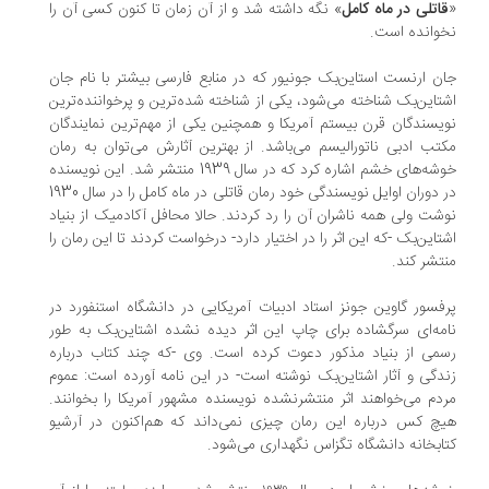
قاتلی در ماه کامل
» نگه داشته شد و از آن زمان تا کنون کسی آن را
وانده است.
ن ارنست استاین‌بک جونیور که در منابع فارسی بیشتر با نام جان
تاین‌بک شناخته می‌شود، یکی از شناخته شده‌ترین و پرخواننده‌ترین
یسندگان قرن بیستم آمریکا و همچنین یکی از مهم‌ترین نمایندگان
تب ادبی ناتورالیسم می‌باشد. از بهترین آثارش می‌توان به رمان
خوشه‌های خشم اشاره کرد که در سال 1939 منتشر شد. این نویسنده
در دوران اوایل نویسندگی خود رمان قاتلی در ماه کامل را در سال 1930
شت ولی همه ناشران آن را رد کردند. حالا محافل آکادمیک از بنیاد
تاین‌بک -که این اثر را در اختیار دارد- درخواست کردند تا این رمان را
تشر کند.
فسور گاوین جونز استاد ادبیات آمریکایی در دانشگاه استنفورد در
مه‌ای سرگشاده برای چاپ این اثر دیده نشده اشتاین‌بک به طور
می از بنیاد مذکور دعوت کرده است. وی -که چند کتاب درباره
دگی و آثار اشتاین‌بک نوشته است- در این نامه آورده است: عموم
دم می‌خواهند اثر منتشرنشده نویسنده مشهور آمریکا را بخوانند.
چ کس درباره این رمان چیزی نمی‌داند که هم‌اکنون در آرشیو
ابخانه دانشگاه تگزاس نگهداری می‌شود.