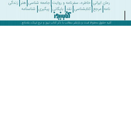
رمان ایرانی
خاطره، سفرنامه و روایت
جامعه شناسی
هنر
زندگی
نامه
مرجع
کتابشناسی
نقد
بایگانی
پیگیری
شناسنامه
کلیه حقوق محفوظ است و بازنشر مطالب با ذکر
کتاب نیوز
و درج لینک، بلامانع .