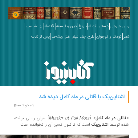
ان خارجی
داستان کوتاه
تاریخ
دین و فلسفه
اقتصاد
روانشناسی
ر
کودک و نوجوان
طرح جلد
فیلم
طنز
ریشه‌ها
پس از کتاب
اشتاین‌بک با قاتلی در ماه کامل دیده شد
09 خرداد 1400
اتلی در ماه کامل
» [
Murder at Full Moon
] عنوان رمانی نوشته
ده توسط
اشتاین‌بک
است که تا کنون کسی آن را نخوانده است.