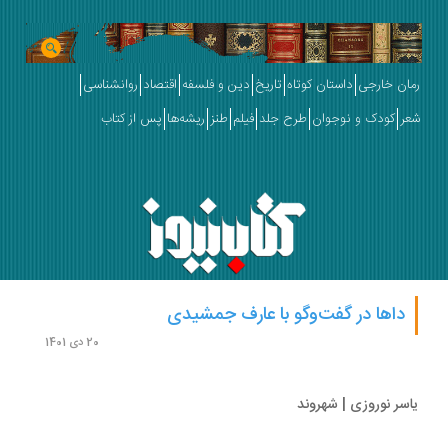
ان خارجی
داستان کوتاه
تاریخ
دین و فلسفه
اقتصاد
روانشناسی
ر
کودک و نوجوان
طرح جلد
فیلم
طنز
ریشه‌ها
پس از کتاب
داها در گفت‌وگو با عارف جمشیدی
20 دی 1401
سر نوروزی | شهروند