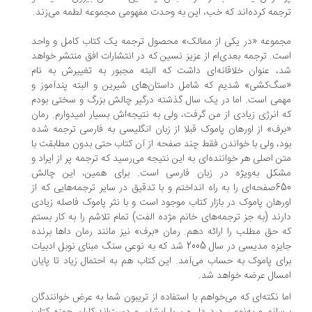
جمه کرده‌اند که خب، این به وحدت مفهومی مجموعه لطمه می‌زند.
موعه «در یکی از ممالک» محصول ترجمه یک کتاب کامل و واحد
ت. ترجمه بعدی‌ام از عزیز نسین که در انتشارات افق منتشر خواهد
، عنوان خلاقانه‌ای داشت که البته مجبور به تغییرش به نام
گ‌کشی» شدیم که شامل داستان‌های شیرین و البته پندآموز و
می است. اما در یک سال گذشته درگیر چالش بزرگ و سختی بودم
 انرژی زیادی از من گرفت، ولی به نتیجه‌اش بسیار امیدوارم. رمان
رف» از اورهان پاموک قبلا از زبان انگلیسی به فارسی ترجمه شده
د، ولی با خواندن فقط چند صفحه از آن کتاب حتی بدون مطابقت با
ن اصلی هر خواننده‌ای به این نتیجه می‌رسید که ترجمه پر از ایراد و
شکل به‌ویژه در زبان فارسی است. برای همین، این چالش
650صفحه‌ای را به راه انداختم و با تدقیق در سایر ترجمه‌هایی که از
رهان پاموک در بازار کتاب موجود است و با نثر پاموک فاصله زیادی
رند (به جز ترجمه‌های خانم مژده الفت) تمام تلاشم را به ‌کار بستم
 حق مطلب را ارائه دهم. رمان «برف» نیز مانند رمان داها برنده
جایزه مدیسی در سال 2005 شد که به نوعی سنگ مبنای نوبل ادبیات
ای پاموک به ‌حساب می‌‌آمد. این کتاب هم به‌ احتمال زیاد تا پایان
سال عرضه خواهد شد.
ا نکته‌ای که می‌خواهم با استفاده از تریبون شما به عرض خوانندگان