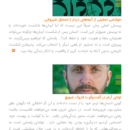
انشی تحلیلی از آینه‌های دردار | اسحاق شیروانی
سش اصلی رمان صرفاً این نیست که آیا آرمان‌ها شکست خورده‌اند یا
.پرسش عمیق‌تر این است: انسان پس از شکست آرمان‌ها چگونه می‌تواند
چنان معنا و هویت خود را حفظ کند؟... پاسخی که ابراهیم برمی‌گزیند، نه
روزی است و نه تسلیم. او راهی دیگر را انتخاب می‌کند: پذیرفتن شکست
ریخی، بدون آنکه به خیانت، گریز از واقعیت یا انکار زندگی پناه ببرد
...
ونای آرام در گفت‌وگو با فاروک شهیچ
یی انسان‌ها ترمزِ خود را از دست داده‌اند و آن کُدِ اخلاقی که نگهبان عقل
یم بود، فروریخته است. در دنیای امروز، همه می‌خواهند فاشیست باشند؛
نی می‌خواهند نفرت، محورِ زندگی‌شان باشد... ما با گوشت و پوست خود
ساس کردیم «دیگری» بودن چه معنایی دارد... نوشتن پاسخی است به
‌عدالتی‌هایی که ما را احاطه کرده‌اند، و در عین حال، ستایشی است از