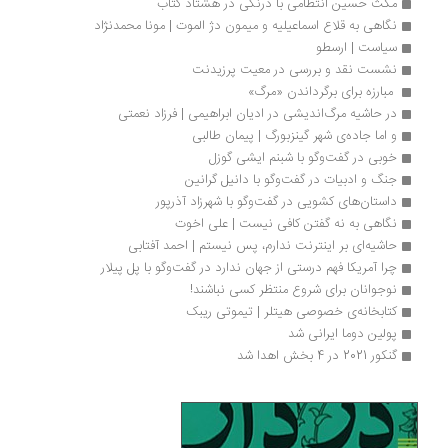
مکث حسین انتظامی با درنگی در هشتاد کتاب
نگاهی به قلاع اسماعیلیه و میمون ‌دژ الموت | مونا محمدنژاد
سیاست | ارسطو 
نشست نقد و بررسی در معیت پرزیدنت
 مبارزه براى برگرداندن «مرگ»
در حاشیه مرگ‌اندیشی در ادیان ابراهیمی | فرزاد نعمتی
و اما جاده‌ی شهر گینزبورگ | پیمان طالبی
خوبی در گفت‌وگو با شبنم ایشی گوزل
جنگ و ادبیات در گفت‌وگو با دانیل گرانین
داستان‌های کشویی در گفت‌وگو با‌ شهرزاد آذرپور‌
نگاهی به نه گفتن کافی نیست | علی اخوت
حاشیه‌ای بر اینترنت ندارم، پس نیستم | احمد آفتابی
چرا آمریکا فهم درستی از جهان ندارد در گفت‌وگو با پل پیلار
نوجوانان برای شروع منتظر کسی نباشند!
کتابخانه‌ی خصوصی هیتلر | تیموتی ریبک 
پولین دوما ایرانی شد
گنکور 2021 در 4 بخش اهدا شد