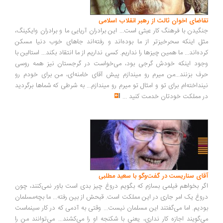
اضای اخوان ثالث از رهبر انقلاب اسلامی
گیدن با فرهنگ کار عبثی است... این برادران آریایی ما و برادران وایکینگ،
ل اینکه سحرخیزتر از ما بوده‌اند و رفته‌اند جاهای خوب دنیا مسکن
ده‌اند... ما همین چیزها را نداریم. کسی نداریم از ما انتقاد بکند... استالین با
ود اینکه خودش گرجی بود، می‌خواست در گرجستان نیز همه روسی
ف بزنند...من میرم رو میندازم پیش آقای خامنه‌ای، من برای خودم رو
نداخته‌ام برای تو و امثال تو میرم رو میندازم... به شرطی که شماها برگردید
 مملکت خودتان خدمت کنید
...
ای سناریست در گفت‌وگو با سعید مطلبی
ر بخواهم فیلمی بسازم که بگویم دروغ چیز بدی است باور نمی‌کنند، چون
وغ یک امر جاری در این مملکت است. قبحش از بین رفته... ما بچه‌مسلمان
دیم. اما می‌گفتند این مسلمان نیست... وقتی به آدمی که در کار سینماست
‌گویند اجازه کار نداری، یعنی با شکنجه او را می‌کشند... می‌توانند من را