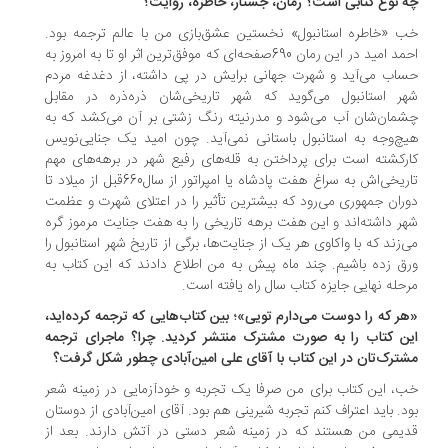
 نوع کتابی است؟ رمان، جستار، خاطره، روایت؟
 «خاطره استانبول» نخستین عشق‌بازی من با عالم ترجمه بود.
احمد امید در این رمان 690صفحه‌ای که موفق‌ترین اثر او تا به امروز به
ساب می‌آید و شهرت جهانی برایش در پی داشته، از دغدغه مردم
ر استانبول می‌گوید که شهر تاریخی‌شان ذره‌ذره در مقابل
مان‌شان آب می‌شود و مدرنیته رنگ زشتی بر آن می‌کشد که به
چ‌وجه به استانبول باستانی نمی‌آید. چون امید یک جنایی‌نویس
رکشته است برای پرداختن به قله‌های رفیع شهر در برهه‌های مهم
تاریخی‌اش به سراغ هفت پادشاه یا امپراتور از سال660قبل از میلاد تا
ران جمهوری می‌رود که بیشترین تأثیر را در اعتلای شهرت و عظمت
ر داشته‌اند و این هفت برهه تاریخی را به هفت جنایت مرموز گره
‌زند که با واکاوی هر یک از جنایت‌ها، برگی از تاریخ شهر استانبول را
ق زده باشیم. چند ماه پیش به من اطلاع دادند که این کتاب به
حله نهایی جایزه کتاب سال راه یافته است.
ر که را دوست می‌دارم تویی»؛ بین کتاب‌هایی که ترجمه کرده‌اید،
ن کتاب را به صورت مشترک منتشر کردید. چرا؟ ماجرای ترجمه
ترک‌تان در این کتاب با آقای علی امین‌آبادی چطور شکل گرفت؟
، این کتاب برای من صرفا یک تجربه و خودآزمایی در زمینه شعر
د. باید اعتراف کنم تجربه شیرینی هم بود. آقای امین‌آبادی از دوستان
یمی من هستند که در زمینه شعر دستی در آتش دارند. بعد از