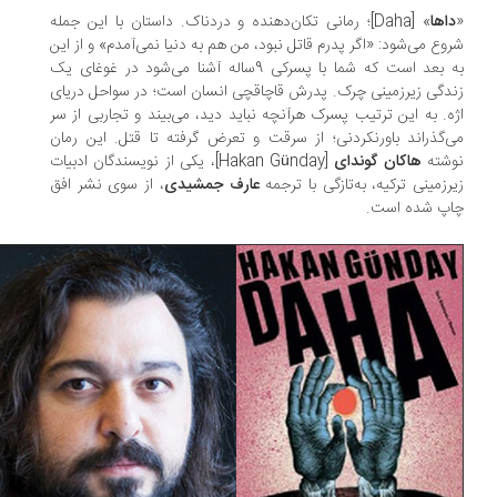
اها
» [Daha]؛ رمانی تکان‌دهنده و دردناک. داستان با این جمله
وع می‌شود: «اگر پدرم قاتل نبود، من هم به دنیا نمی‌آمدم» و از این
به بعد است که شما با پسرکی 9ساله آشنا می‌شود در غوغای یک
دگی زیرزمینی چرک. پدرش قاچاقچی انسان است؛ در سواحل دریای
ه. به این ترتیب پسرک هرآنچه نباید دید، می‌بیند و تجاربی از سر
‌گذراند باورنکردنی؛ از سرقت و تعرض گرفته تا قتل. این رمان
وشته
هاکان گوندای
[Hakan Günday]، یکی از نویسندگان ادبیات
رزمینی ترکیه، به‌تازگی با ترجمه
عارف جمشیدی
، از سوی نشر افق
اپ شده است.