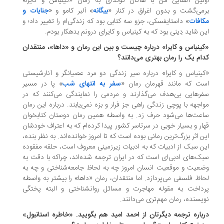
لین آشنایی من با هاکان گوندای به رمان «کینیاس و کایرا»
می‌گشت و بدون اغراق در کنار «
بیگانه
» آلبر کامو و «
جنایات و
افات
» داستایفسکی، جزو سه کتابی بود که زندگی‌ام را تغییر داد؛ و
ن شاید دِینی بود که به کینیاس و کایرای درونم بدهکار بودم.
ینیاس و کایرا» درباره چیست و بین این رمان و «داها»، منتقدان
ام یک را رمان بهتری می‌دانند؟
ینیاس و کایرا» درباره سیر زندگی دو مرد عصیانگر و آنارشیستی
ت که مانند قهرمان رمان «
سفر به انتهای شب
» پا در مسیر
رهایی بی‌هدف می‌گذارند و مردمی را نمایندگی می‌کنند که در
اجهه با پوچی زندگی راهی جز فرار و بزه نمی‌یابند. درباره این رمان
عت‌ها می‌شود حرف زد. به واسطه همین رمان دوستان کتابخوان
ار و بسیار خوبی در سرتاسر کشور پیدا کرده‌ام که به اعتراف خودشان
ن اثر بزرگ‌ترین رمانی بوده است که تا امروز خوانده‌اند. به ‌نظر بنده،
ن سبک از ادبیات که به ادبیات زیرزمینی معروف است، حلقه مفقوده
ک‌های ادبی‌ای است که در ایران ترجمه شده‌اند، چراکه با دقت به
عیت و موقعیت انسان امروز چه به لحاظ جامعه‌شناختی و چه به
اظ فلسفی می‌پردازد. اما منتقدان، رمان «داها» را بیشتر به واسطه
داخت به مقوله مهاجرت و مسائل روانشناختی و البته پختگی
یسنده، رمان مهم‌تری می‌دانند.
باره ترجمه دیگر‌تان از احمد امید هم بگویید. «خاطره استانبول»