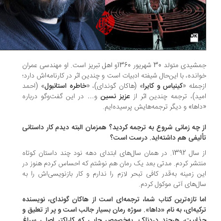
جمشیدی متولد 30 شهریور 1360و اهل تبریز است. او مهندسی عمران
انده، با این‌حال شیفته ادبیات است و چندین اثر در کارنامه‌اش دارد؛
جمله «
کینیاس و کایرا
» (هاکان گوندای)، «
خاطره استانبول
» (احمد
ید)، ترجمه چندین اثر از
عزیز نسین
و… در این گفت‌وگو درباره
اها» و دیگر ترجمه‌هایش پرسیده‌ایم.
 چه زمانی شروع به ترجمه کردید؟ همزمان البته دیدم کار داستانی
لیفی هم داشته‌اید. درست است؟
از سال 1392. در همان سال‌های ابتدای دهه نود چند داستان کوتاه
تشر کردم. مدتی بعد یک رمان هم نوشتم که احساس کردم هنوز در
ن زمینه به‌قدر کافی تبحر لازم را ندارم و کار بازنویسی‌اش را به
ل‌های آتی موکول کردم.
ا تازه‌ترین کتاب شما، ترجمه‌ای است از هاکان گوندای، نویسنده
کیه‌ای، به نام «داها». سوژه رمان بسیار جالب است و پر از تعلیق و
ابیت، هرچند دردناک. به‌خصوص جایی که کاراکتر اصلی سراغ