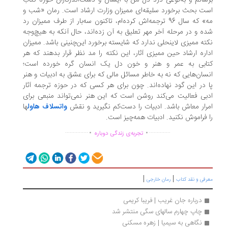
سانم و به‌نوعی درد دل من با ایشان و دست‌اندرکاران حوزه کتاب
ت بحث برخورد سلیقه‌ای ممیزان وزارت ارشاد است. رمان «شب و
مه» که سال 96 ترجمه‌اش کرده‌ام، تاکنون سه‌بار از طرف ممیزان رد
ه و در مرحله آخر مهر تعلیق به آن زده‌اند، حال آنکه به هیچ‌وجه
ته ممیزی لاینحلی ندارد که شایسته برخورد این‌چنینی باشد. ممیزان
اره ارشاد حین ممیزی آثار، این نکته را مد نظر قرار بدهند که هر
تابی به عمر و هنر و خون‌ دل یک انسان گره خورده است؛
سان‌هایی که نه به ‌خاطر مسائل مالی که برای عشق به ادبیات و هنر
 در این گود نهاده‌اند. چون برای هر کسی که در حوزه ترجمه آثار
بی فعالیت می‌کند روشن است که این هنر نمی‌تواند منبعی برای
رار معاش باشد. ادبیات را دست‌کم نگیرید و نقش
واتسلاف هاول
ها
 فراموش نکنید. ادبیات همه‌‌چیز است.
.
.
...............
..............
تجربه‌ی زندگی دوباره
|
|
رفی و نقد کتاب
رمان خارجی
درباره جان غریب | فریبا کریمی
چاپ چهارم سالهای سگی منتشر شد
نگاهی به سیمیا | زهره مسکنی