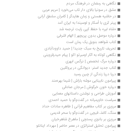
نگاهی به رمضان در فرهنگ مردم
عشق در سونیا بالای‌ دار تاب می‌خورد | مریم عربی
در حاشیه هستی و زمان هایدگر | کامران مشفق آرانی
پیتر کری با اُسکار و لوسیندا به ایران آمد
«شاه‌ لیر» با حفظ کپی رایت ترجمه شد
درباره موصل، بدون پریچهر | الهام اشرفی
کتاب شواهد بنویل یک رمان است
تحریف تاریخ به سبک جدید! | حمید داوودآبادی 
نگاهی کوتاه به آثار اومبرتو اکو | پیام حیدرقزوینی
درباره مرگ تخصص | نرگس ابهری
کتاب جدید استر: دیوانگی در بروکلین
دریا دریا زندگی از چین رسید
پیرامون نابینایی موشه باراش | شیما بهره‌مند
درباره خون خرگوش | مرجان صادقی
آموزش طراحی و نوشتن داستانهای معمایی
سیاست خاورمیانه در گفت‌وگو با حمید احمدی 
مروری بر کتاب مفاهیم قرآنی | طاهره سادات حداد
سنگ، کاغذ، قیچی در گفت‌وگو با سحر قدیمی
مروری بر بانوی پستچی | ماهرخ شاهرخیان
پیرامون تحلیل استراتژی در عصر حاضر | مهرداد اینانلو