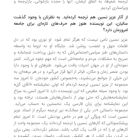
جمه شعرها، به اتفاق ایشان، آنها را مجدد بازخوانی، بازترجمه و
راستاری کردیم.
 آثار عزیز نسین هم ترجمه کرده‌اید. به ‌نظرتان با وجود گذشت
لیان، این نویسنده هنوز هم حرف‌های تازه‌ای برای جامعه
روزمان دارد؟
یز نسین نامی نیست که هرگز تمام شود. او نوری بود که در دل
لمات جهل و تعصب روشن شد. جایگاه او نه لزوما به واسطه
ستان‌های طنز سیاسی-اجتماعی‌اش که به‌ دلیل پرداخت شجاعانه و
یح به مشکلات مردم و جامعه‌اش است که مهم جلوه می‌کند. کمتر
ونه‌ای از او در جهان ادبیات یافت می‌شود. طنزهای او با وجود دارا
دن عنصر زمان و مکان، فراتر از آنها قرار می‌گیرد و در هر برهه‌ای به
 خیلی از جوامع می‌نشیند، به‌خصوص کشور خودمان. تا امروز سه
موعه از عزیز نسین ترجمه کرده‌ام که اولی نمایشنامه «آقای گل»
د. با وجود سبقه عظیمی که این نویسنده دارد تا امروز کسی به سراغ
ایشنامه‌هایش که حتی بهتر از داستان‌هایش هستند، نرفته بود و
ن نمایشنامه برای زبان فارسی یک نخستین به‌ حساب می‌آید.
موعه داستانی «در یکی از ممالک» نیز ترجمه دیگرم از استاد عزیز
ین است که ویژگی آن هم در خاص بودنش است. تا امروز تمام
شکسوتانی که کارهای نسین را ترجمه کرده‌اند یک مجموعه واحد از
رهای او را که در قالب یک کتاب باشد، منتشر نکرده‌اند، یعنی برای
 کردن یک کتاب از هر کتابش چندتایی داستان بیرون کشیده و