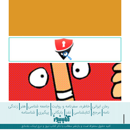
رمان ایرانی
خاطره، سفرنامه و روایت
جامعه شناسی
هنر
زندگی
نامه
مرجع
کتابشناسی
نقد
بایگانی
پیگیری
شناسنامه
کلیه حقوق محفوظ است و بازنشر مطالب با ذکر
کتاب نیوز
و درج لینک، بلامانع .