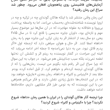
مایش‌های فاشیستی روی پناهجویان افغان می‌رود. چطور شد
اغ این رمان رفتید؟
ن رمان وقتی منتشر شد با اینکه هاکان گوندای چه در ترکیه و چه در
وپا نویسنده شناخته‌شده‌ای به‌حساب می‌آمد، اما به واسطه پرداخت
‌پروا و خلاقانه به مقوله مهاجرت که در آن سال‌ها نیز موضوع بسیار
مهم و تازه‌ای بود، داوران جایزه مدیسی را قانع کرد تا در سال 2015
نی دو سال بعد از انتشار اثر به زبان ترکی، این جایزه مهم را به رمان
اها» اعطا کنند. اثر حال و هوای سیاهی دارد که ازجمله اول «اگر
رم قاتل نبود، من به دنیا نمی‌آمدم» تا جمله آخر ادامه می‌یابد که
بته این صراحت در گفتار نویسنده به ریتم اثر و کشش آن نه‌تنها
مه نمی‌زند بلکه سبب جذابیتش هم می‌شود. در جواب به این سوال
 چرا سراغ این اثر رفتم باید بگویم من لیست رمان‌هایی را که از
کان گوندای ترجمه کرده‌ام و خواهم کرد، از قبل آماده کرده بودم.
لا بعد از «کینیاس و کایرا» و «داها»، رمان بعدی «عازیل» خواهد بود
 در این انتخاب‌ها دلایل زیادی نقش دارند و فکر می‌کنم همراهی
 با این نویسنده که به نوعی طرز فکر مشابهی داریم، حالاحالاها
امه خواهد داشت.
ا ترجمه آثار هاکان گوندای را در ایران با همین رمان «داها» شروع
ردید؟ چرا با «کینیاس و کایرا» شروع کردید؟