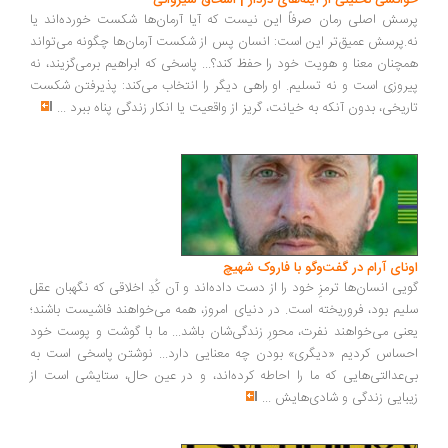
انشی تحلیلی از آینه‌های دردار | اسحاق شیروانی
سش اصلی رمان صرفاً این نیست که آیا آرمان‌ها شکست خورده‌اند یا
.پرسش عمیق‌تر این است: انسان پس از شکست آرمان‌ها چگونه می‌تواند
چنان معنا و هویت خود را حفظ کند؟... پاسخی که ابراهیم برمی‌گزیند، نه
روزی است و نه تسلیم. او راهی دیگر را انتخاب می‌کند: پذیرفتن شکست
ریخی، بدون آنکه به خیانت، گریز از واقعیت یا انکار زندگی پناه ببرد
...
ونای آرام در گفت‌وگو با فاروک شهیچ
یی انسان‌ها ترمزِ خود را از دست داده‌اند و آن کُدِ اخلاقی که نگهبان عقل
یم بود، فروریخته است. در دنیای امروز، همه می‌خواهند فاشیست باشند؛
نی می‌خواهند نفرت، محورِ زندگی‌شان باشد... ما با گوشت و پوست خود
ساس کردیم «دیگری» بودن چه معنایی دارد... نوشتن پاسخی است به
‌عدالتی‌هایی که ما را احاطه کرده‌اند، و در عین حال، ستایشی است از
بایی زندگی و شادی‌هایش
...