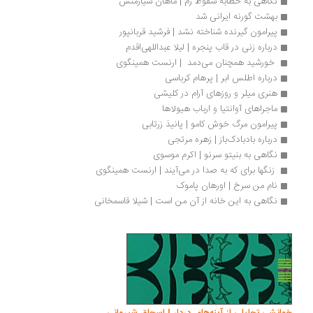
نگاهی به خطابه سقوط رم | ماهان سیارمنش
بهشت گورنه ایرانی شد
پیرامون گیرنده شناخته نشد | فرشید قربانپور
درباره زنی در قاب پنجره | لیلا عبداللهی‌اقدم
 خورشید همچنان می‌دمد  | ارنست همینگوی
درباره اطلس ابر | پرهام کرباسی
هنری میلر و روزهای آرام در کلیشی
ماجراهای آوانتیا و ارباب هیولاها
پیرامون مرگ خوش کامو | پانیذ زرتابی
درباره بادبادک‌باز | زهره مرتجی
نگاهی به بنیتو سرنو | اکرم موسوی
 زنگها برای که به صدا در می‌آیند | ارنست همینگوی
نام من سرخ | اورهان پاموک
نگاهی به این خانه از آن من است | شیلا قاسمخانی