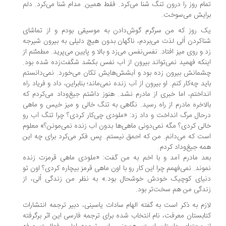
ام روز را درون تنگ شنا می‌کرد. فقط همین. مدام شنا می‌کرد. دلم
ایش می‌سوخت.
 روز که من سرگرم گوش‌دادن به موسیقی‌ بودم و از تماشای
اکردن اُلی لذت می‌بردم، ناگهان بدون هیچ دلیلی به بیرون شیرجه
 و روی میز افتاد. نفس‌نفس می‌زد و بالا و پایین می‌پرید. مطمئنم از
نکه فهمید نمی‌تواند بیرون از آب نفس بکشد شگفت‌زده شده بود.
مانش بیرون زده بود و آبشش‌هایش تکان می‌خورد. نمی‌دانستم
ید چه‌کار کنم. او بیرون از آب زنده نمی‌ماند؛ بنابراین، داد‌ و فریاد راه
داختم، اما خبری از مادرم نشد. هنوز داشتم جیغ‌وداد می‌کردم که
لاخره مادرم از راه رسید. نگاهی به تنگ خالی و میز خیس و ماهی
حال مرگ انداخت و داد زد: «ملودی چی‌کار کردی؟ چرا تنگ آب رو
لی کردی؟ مگه نمی‌دونی ماهی‌ها بدون آب زنده نمی‌مونن؟» معلوم
ت که می‌دانم. من که احمق نیستم. پس فکر می‌کرد برای چه این
ه جیغ‌وداد کردم.
د مادرم آمد و با اخم به من گفت: «ملودی ماهی قرمزت زنده
وند. نمی‌فهمم چرا این کار رو با اون ماهی قرمز بیچاره کردی؟ اون تو
یای کوچیک خودش خوشحال بود.» به‌ نظر من زندگی اُلی، از
دگی من هم سخت‌‌تر بود.
زم به ذکر است به گفته الهام سادات یاسینی، دبیر ترجمه انتشارات
ابستان معرفت، نام انتخاب شده برای ترجمه فارسی این اثر برگرفته