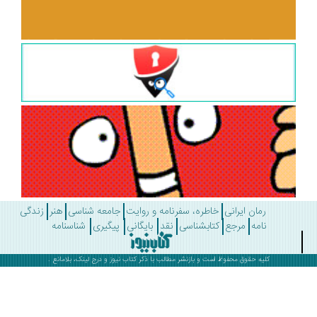
رمان ایرانی
خاطره، سفرنامه و روایت
جامعه شناسی
هنر
زندگی
نامه
مرجع
کتابشناسی
نقد
بایگانی
پیگیری
شناسنامه
کلیه حقوق محفوظ است و بازنشر مطالب با ذکر
کتاب نیوز
و درج لینک، بلامانع .