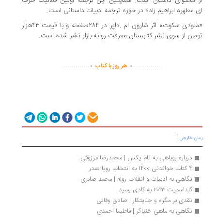
 محتوای داستان است. همچنین این ترجمه اولین فعالیت حرفه
 مطهره ابراهیم زاده در حوزه ترجمه ادبیات داستانی است.
«ملودی سکوت» اثر شارون ام .داپر در ۲۸۴صفحه و با قیمت ۴۳هزار
مان از سوی نشر کتابستان معرفت روانه بازار نشر شده است.
.
.
..............
...............
هر روز با کتاب
|
ان خارجی
درباره روباهی به نام پکس | محمدرضا مرزوقی
4 کتاب خواندنی 1400 به انتخاب رویا صدر
نگاهی به ادبیات و انقلاب روله | محمد صابری
گلداسمیت ۲۰۲۳ به کادی رسید
نقدی بر مگره و جنایتکار | صادق وفایی
نگاهی به ماهی خنیاگر | فاطیما احمدی