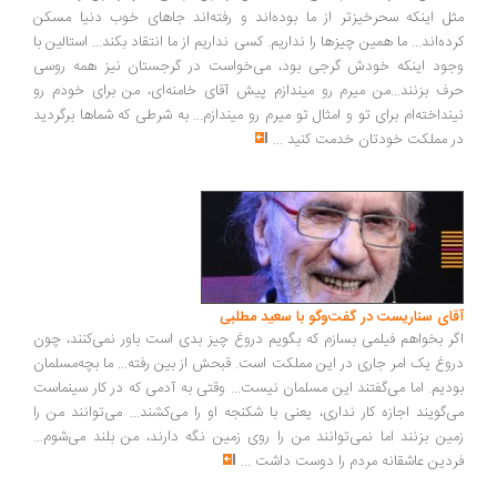
ل اینکه سحرخیزتر از ما بوده‌اند و رفته‌اند جاهای خوب دنیا مسکن
ده‌اند... ما همین چیزها را نداریم. کسی نداریم از ما انتقاد بکند... استالین با
ود اینکه خودش گرجی بود، می‌خواست در گرجستان نیز همه روسی
ف بزنند...من میرم رو میندازم پیش آقای خامنه‌ای، من برای خودم رو
نداخته‌ام برای تو و امثال تو میرم رو میندازم... به شرطی که شماها برگردید
 مملکت خودتان خدمت کنید
...
ای سناریست در گفت‌وگو با سعید مطلبی
ر بخواهم فیلمی بسازم که بگویم دروغ چیز بدی است باور نمی‌کنند، چون
وغ یک امر جاری در این مملکت است. قبحش از بین رفته... ما بچه‌مسلمان
دیم. اما می‌گفتند این مسلمان نیست... وقتی به آدمی که در کار سینماست
‌گویند اجازه کار نداری، یعنی با شکنجه او را می‌کشند... می‌توانند من را
ین بزنند اما نمی‌توانند من را روی زمین نگه دارند، من بلند می‌شوم...
دین عاشقانه مردم را دوست داشت
...