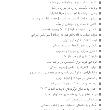
نشست نقد و بررسی خوشه‌های خشم
پرونده انگشت ژنرال در تهران باز شد
چاقوی فرشته يا شيطان؟ | سينا شاه‌بابا 
پیرامون مقصر کیست هرتسن | حمیدرضا امیدی‌سرور
آگاهی از سرطان و نوشتن از مرگ 
نگاهی به صومعه پارما | نادر شهریوری (صدقی)
درباره بازگشت گام‌به‌گام هلر به زادگاه | مهرانگیز اشراقی
الیف شافاک: فکر نکن تنهایی
نگاهی به صورتک‌ها | سپیده رحمانی
دختری سرگردان میان دو محبوب!
مارمولک شهر آز راهی بازار شد
خروجی غرب برای ششمین بار ترجمه شد!
درباره دانش‌آموز مفلس | پدرام عسکری
و اما طراحی و نوشتن داستان‌های معمایی | پارسا شهری
یادداشتی بر سیکادا | فرزانه تونی
نوزدهمین جلد جک ریچر شخصی شد
۱۰هزار پوند برای برگزیده‌ی دزموند الیوت 2022
فرانکنشتاین یا پرومته مدرن به تهران رسید
ستاره گیر با تاد هانتر آمد
نگاهی به داستان اضطراب من | زهره مسکنی