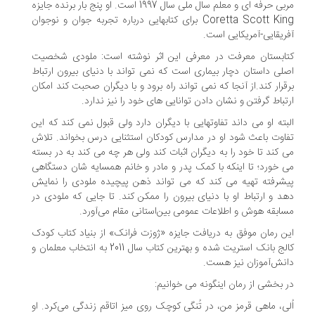
مربی حرفه ای و معلم سال ملی سال 1997 است. او پنج بار برنده جایزه
Coretta Scott King برای کتابهایی درباره تجربه جوان و نوجوان
ریقایی-آمریکایی است.
ابستان معرفت در معرفی این اثر نوشته است: ملودی شخصیت
لی داستان دچار بیماری است که نمی تواند با دنیای بیرون ارتباط
قرار کند.از آنجا که نمی تواند راه برود و با دیگران صحبت کند امکان
تباط گرفتن و نشان دادن توانایی های خود را نیز ندارد.
بته او می داند تفاوتهایی با دیگران دارد ولی قبول نمی کند که این
اوت باعث شود او در مدارس کودکان استثنایی درس بخواند. تلاش
 کند تا خود را به دیگران اثبات کند ولی هر چه می کند به در بسته
 خورد؛ تا اینکه با کمک پدر و مادر و خانم همسایه شان دستگاهی
شرفته تهیه می کند که می تواند ذهن پیچیده‌ ملودی را نمایش
هد و ارتباط او با دنیای بیرون را ممکن ‌کند. تا جایی که ملودی در
ابقه هوش و اطلاعات عمومی بین‌استانی مقام می‌آورد.
ن رمان موفق به دریافت جایزه‌ «ژوزت فرانک» از بنیاد کتاب کودک
کالج بانک استریت شده و بهترین کتاب سال 2011 به انتخاب معلمان و
نش‌آموزان نیز هست.
 بخشی از رمان اینگونه می خوانیم:
لی، ماهی قرمز من، در تُنگی کوچک روی میز اتاقم زندگی می‌کرد. او