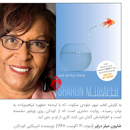
ملودی سکوت، که با ترجمه مطهره ابراهیم‌زاده به
 گزارش
کتاب نیوز
،
پ رسیده، روایت دختری است که از کودکی روی ویلچر نشسته
ت و اطرافیانش گمان می کنند کاری از او بر نمی آید.
رون میلز دراپر
(متولد 21 آگوست 1948) نویسنده آمریکایی کودکان،