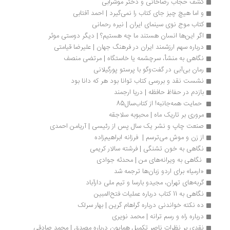
کشف حجاب رضاخانی و دختر موشرابی
و اما هیچ چیز جای کتاب را نمی‌گیرد | احمد آفتابی
کتاب موج نوی سینمای ایران | نیره رحمانی
اگر این‌ها انسان هستند ما چه هستیم؟ | دیگر دوستی موثر
درباره سهم ارزشمند ایران در فرهنگ جهان | علیرضا قیامتی
نگاهی به منشأ، سرچشمه یا خاستگاه | مرتضی منصف
رمان بی‌آبی در گفت‌وگو با پرستو پورگیلانی
نشست نقد و بررسی کتاب توانا بود هر که دانا بود
بازدم در حفاظ حافظه | دریا ارجمند
 حمایت همه‌جانبه! از کتاب‌سال85 
مروری بر تاریک ماه | محبوبه سلاجقه
صنعت چاپ و نشر یک سال پس از رئیسی | آریامن احمدی
از زن و موش می‌ترسم |  فرزانه ابراهیم‌زاده
نگاهی به خون تشنگی | فرشته سالار کریمی
 نگاهی به ویرانه‌های من | محدثه جوادی
«ارمیا» برای اردو زبان‌ها ترجمه شد
گربه‌های تهران، مجیدو بارسا و تیم ملی دارآباد
نگاهی به 11 کتاب درباره عملیات فتح‌المبین
ده نکته خواندنی درباره گراهام گرین | بهار سرلک
درباره راه و رسم ترانه | محمد نویری
نقدی بر نظرات ناصر تکمیل همایون درباره مصدق | محمد صادقی