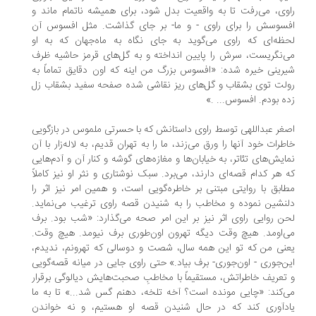
وی، می‌رفت تا به واقعیت بدل شود، برای همیشه ناتمام ماند و
سوسش را برای راوی - و ما- بر جای گذاشت. مثل افسوس آن
ظه‌ای که راوی می‌گوید به جای نگاه به ماه‌جهان که به او
‌نگریست، سرش را پایین انداخته و به گل‌های قرمز حاشیه ظرف‌
رینی خیره شده: «افسوس بزرگ من اینه که اون دقایق تماماً به
لت توی بشقاب و گل‌های ریز نقاشی شده صفحه سفید بشقاب زل
ه بودم. افسوس... .»
غر عبداللهی توسط راوی داستانش که با حسرتی ملموس در بازگویی
طرات خود آنها را ورق می‌زند، ما را به تهران قدیم، به لاله‌زار با آن
ایش‌های تئاتر، به خیابان‌ها و مغازه‌های گوشه و کنار آن و آدم‌هایی
 هر کدام قصه‌ای دارند، می‌برد. سبک نوشتاری و نثر او نیز کاملاً
ابق با روایتی مبتنی بر خاطره‌گویی است، و همین امر نیز اثر را
نشین نموده و مخاطب را به شنیدن قصه راوی ترغیب می‌نماید.
ن روایی راوی اثر نیز بر این امر صحه می‌گذارد: «شب بود. برف
‌اومد. هیچ وقت دیگه تهرون اون‌طوری برف نیومد. هیچ وقت.
نی من که تو این همه سال، شصت و دوسالی که تهرونم، ندیدم،
ن‌‌جوری - اون‌جوری- برف بیاد.» حتی راوی جایی در میانه قصه‌گویی
تعریف خاطراتش، مستقیماً با مخاطبِ صحبت‌هایش دیالوگی برقرار
‌کند: «چایی مونده است؟ آخه تلخه، دهنم گس شد...» تا به ما
دآوری کند که در حال شنیدن قصه او هستیم، و نه خواندن