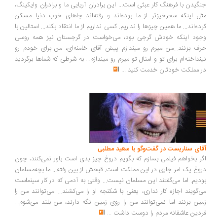
گیدن با فرهنگ کار عبثی است... این برادران آریایی ما و برادران وایکینگ،
ل اینکه سحرخیزتر از ما بوده‌اند و رفته‌اند جاهای خوب دنیا مسکن
ده‌اند... ما همین چیزها را نداریم. کسی نداریم از ما انتقاد بکند... استالین با
ود اینکه خودش گرجی بود، می‌خواست در گرجستان نیز همه روسی
ف بزنند...من میرم رو میندازم پیش آقای خامنه‌ای، من برای خودم رو
نداخته‌ام برای تو و امثال تو میرم رو میندازم... به شرطی که شماها برگردید
 مملکت خودتان خدمت کنید
...
ای سناریست در گفت‌وگو با سعید مطلبی
ر بخواهم فیلمی بسازم که بگویم دروغ چیز بدی است باور نمی‌کنند، چون
وغ یک امر جاری در این مملکت است. قبحش از بین رفته... ما بچه‌مسلمان
دیم. اما می‌گفتند این مسلمان نیست... وقتی به آدمی که در کار سینماست
‌گویند اجازه کار نداری، یعنی با شکنجه او را می‌کشند... می‌توانند من را
ین بزنند اما نمی‌توانند من را روی زمین نگه دارند، من بلند می‌شوم...
دین عاشقانه مردم را دوست داشت
...