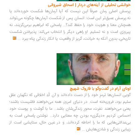
انشی تحلیلی از آینه‌های دردار | اسحاق شیروانی
سش اصلی رمان صرفاً این نیست که آیا آرمان‌ها شکست خورده‌اند یا
.پرسش عمیق‌تر این است: انسان پس از شکست آرمان‌ها چگونه می‌تواند
چنان معنا و هویت خود را حفظ کند؟... پاسخی که ابراهیم برمی‌گزیند، نه
روزی است و نه تسلیم. او راهی دیگر را انتخاب می‌کند: پذیرفتن شکست
ریخی، بدون آنکه به خیانت، گریز از واقعیت یا انکار زندگی پناه ببرد
...
ونای آرام در گفت‌وگو با فاروک شهیچ
یی انسان‌ها ترمزِ خود را از دست داده‌اند و آن کُدِ اخلاقی که نگهبان عقل
یم بود، فروریخته است. در دنیای امروز، همه می‌خواهند فاشیست باشند؛
نی می‌خواهند نفرت، محورِ زندگی‌شان باشد... ما با گوشت و پوست خود
ساس کردیم «دیگری» بودن چه معنایی دارد... نوشتن پاسخی است به
‌عدالتی‌هایی که ما را احاطه کرده‌اند، و در عین حال، ستایشی است از
بایی زندگی و شادی‌هایش
...