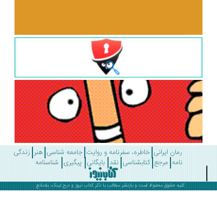
رمان ایرانی
خاطره، سفرنامه و روایت
جامعه شناسی
هنر
زندگی
نامه
مرجع
کتابشناسی
نقد
بایگانی
پیگیری
شناسنامه
کلیه حقوق محفوظ است و بازنشر مطالب با ذکر
کتاب نیوز
و درج لینک، بلامانع .