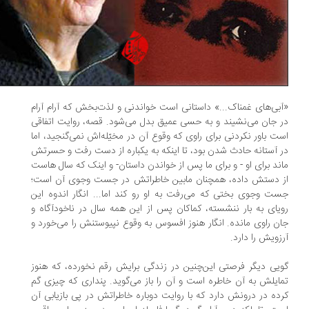
بی‌های غمناک...» داستانی است خواندنی و لذت‌بخش که آرام آرام
 جان می‌نشیند و به حسی عمیق بدل می‌شود. قصه، روایت اتفاقی
ت باور نکردنی برای راوی که وقوع آن در مخیّله‌اش‌ نمی‌گنجید، اما
 آستانه حادث شدن بود، تا اینکه به یکباره از دست رفت و حسرتش
ند برای او - و برای ما پس از خواندن داستان- و اینک که سال هاست
 دستش داده، همچنان مابین خاطراتش در جست وجوی آن است؛
ت وجوی بختی که می‌رفت به او رو کند اما... انگار اندوه این
یای به بار ننشسته، کماکان پس از این همه سال در ناخودآگاه و
ن راوی مانده. انگار هنوز افسوس به وقوع نپیوستنش را می‌خورد و
زویش را دارد.
یی دیگر فرصتی این‌چنین در زندگی برایش رقم نخورده، که هنوز
ایلش به آن خاطره است و آن را باز می‌گوید. پنداری که چیزی گم
ده در درونش دارد که با روایت دوباره‌ خاطراتش در پی بازیابی آن