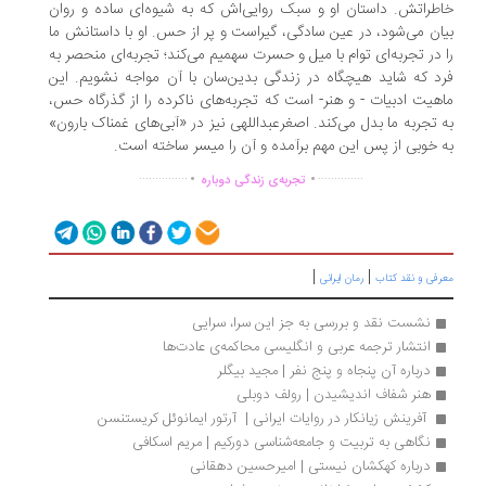
طراتش. داستان او و سبک روایی‌اش که به شیوه‌ای ساده و روان
ان می‌شود، در عین سادگی، گیراست و پر از حس. او با داستانش ما
 در تجربه‌ای توام با میل و حسرت سهمیم می‌کند؛ تجربه‌ای منحصر به
د که شاید هیچگاه در زندگی بدین‌سان با آن مواجه نشویم. این
هیت ادبیات - و هنر- است که تجربه‌های ناکرده را از گذرگاه حس،
 تجربه ما بدل می‌کند. اصغر‌عبداللهی نیز در «آبی‌های غمناک بارون»
 خوبی از پس این مهم برآمده و آن را میسر ساخته است.
.
.
...............
..............
تجربه‌ی زندگی دوباره
|
|
رفی و نقد کتاب
رمان ایرانی
نشست نقد و بررسی به جز این سرا، سرایی
انتشار ترجمه عربی و انگلیسی محاکمه‌ی عادت‌ها 
درباره آن پنجاه و پنج نفر | مجید بیگلر
هنر شفاف اندیشیدن | رولف دوبلی
 آفرینش زیانکار در روایات ایرانی |  آرتور ایمانوئل کریستنسن
نگاهی به تربیت و جامعه‌شناسی دورکیم | مریم اسکافی
درباره کهکشان نیستی | امیرحسین دهقانی