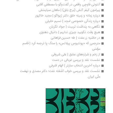
آنتونی فاوچی واقعی در گفت‌وگو با مصطفی آقایی
پیرامون کیفر آتش (برج بابل) | ماهان سیارمنش
درباره زمانه و زمینه خلق دکتر ژیواگو | مجید خاکپور
درباره زندگی خصوصی امجد | نسیم خلیلی
نگاهی به پنداشت تربیت | جواد لگزیان
هیچ وقت نگویید چیزی نداریم | دانیال دهنوی 
در حاشیه زر مفت | طه حسین فراهانی
مترجمی که «پونتیوس پیلاتس» را سنگ پا ترجمه کرد | قاسم 
مؤمنی
از زخم و شراره‌های عشق | علی شروقی
نشست نقد و بررسی غربالی در دست
درباره آخرین انتخاب سارتر | الهام اشرفی
نشست نقد و بررسی خواب آشفته نفت؛ دکتر مصدق و نهضت 
ملّی ایران