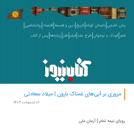
ان خارجی
داستان کوتاه
تاریخ
دین و فلسفه
اقتصاد
روانشناسی
ر
کودک و نوجوان
طرح جلد
فیلم
طنز
ریشه‌ها
پس از کتاب
مروری بر آبی‌های غمناک بارون | میلاد سعادتی
02 اردیبهشت 1403
یای نیمه تمام | آرمان ملی