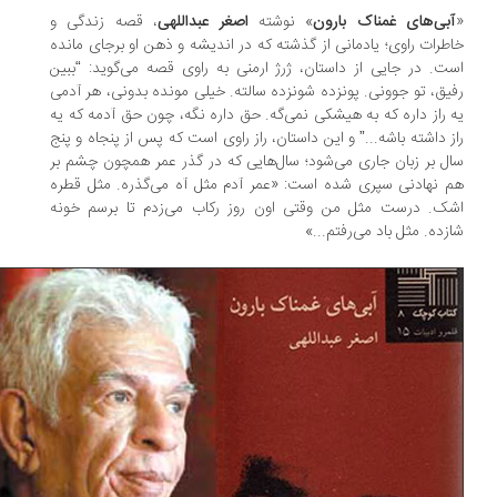
بی‌های غمناک بارون
» نوشته
اصغر عبداللهی
، قصه زندگی و
طرات راوی؛ یادمانی از گذشته که در اندیشه و ذهن او برجای مانده
ت. در جایی از داستان، ژرژ ارمنی به راوی قصه می‌گوید: “ببین
یق، تو جوونی. پونزده شونزده سالته. خیلی مونده بدونی، هر آدمی
 راز داره که به هیشکی نمی‌گه. حق داره نگه، چون حق آدمه که یه
ز داشته باشه...” و این داستان، راز راوی است که پس از پنجاه و پنج
ل بر زبان جاری می‌شود؛ سال‌هایی که در گذر عمر همچون چشم بر
 نهادنی سپری شده است: «عمر آدم مثل آه می‌گذره. مثل قطره‌
ک. درست مثل من وقتی اون روز رکاب می‌زدم تا برسم خونه
زده. مثل باد می‌رفتم...»