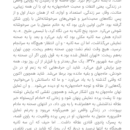
ت، تا بلکه دمی آرام گیرد. گویا فاصله او با رسیدن به رویایی واقعی
 زندگی، یعنی التفات و محبت‌ «ماه‌جهان» به او، با آن همه زیبایی،
انت، وقار، سر زندگی، استعداد و آوازه، که از همان دیدار اول و از
ِ نگاه‌های محبت‌آمیز و شوخی‌های سرخوشانه‌اش با راوی شکل
فته بود: «این اولین باری بود که یه خانم متمول با من سرخوشانه
خی می‌کرد. حدود پنج ثانیه به من نگاه کرد، با تبسمی ملیح...»، به
دازه همان سه‌ ثانیه مکثی بود که باید می‌کرد و بعد پا به صحنه
ایش می‌گذاشت، اما آن سه‌ ثانیه - و آن انتظار- هیچ‌‌گاه به سرانجام
سید، هیچ وقت تمام نشد؛ چون صحنه به‌هم ریخت، چون تهران
‌هم ریخت: «تهران اِشغال شده بود.» به قول راوی اگر آن صحنه به
جای سه شهریور 1320، یک سال بعد‌تر و یا قبل‌تر از آن روز بود، همه
ز برایش فرق می‌کرد. شاید آن حرف‌هایی که به زعم او در دل
دش، ماه‌جهان و بقیه مانده بود برملا می‌شد. شاید همچون اکنون
 وقتی گذشته را به یاد می‌آورد - و ما که داستانش را می‌خوانیم-
ه‌هایی از علاقه و توجه «ماه‌جهان» به او دیده می‌شود... و آن تمایل
ان ماه‌جهان به وی آشکار می‌شد و همچون نقشی که برایش نوشته
د تا پشت پرده نمایش پنهان شود و زمانی که «مادام کریستوا» خبر
اقه نداشتنش به «هلمزلف» را به وی داد، در انتهای صحنه به مادام
یوندد، در زندگی واقعی نیز همین‌گونه می‌بود و به‌رغم تمایل
نبرپور» متمول به ماه‌جهان، او در پسِ پرده واقعیت، به راوی قصه،
 پسرک پادوی قنادی علاقه داشت... اما حیف که آن سه‌ ثانیه
چگاه به انتها نرسید و دریغ که آن رویا، که شاید در عین ناباوری