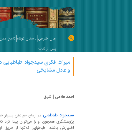
رمان خارجی
داستان کوتاه
تاریخ
دین 
پس از کتاب
میراث فکری سید‌جواد طباطبایی د
و عادل مشایخی
احمد غلامی | شرق
سیدجواد طباطبایی
در زمان حیاتش بسیار خوش
پژوهشگری همچون او را می‌توان پیدا کرد که ر
اختیارش باشند. طباطبایی نه‌تنها از طریق ا