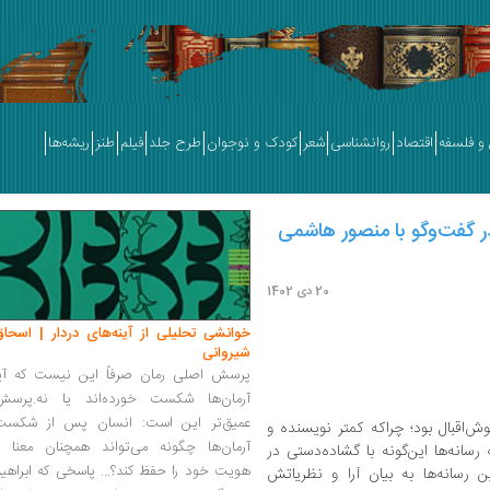
و فلسفه
اقتصاد
روانشناسی
شعر
کودک و نوجوان
طرح جلد
فیلم
طنز
ریشه‌ها
ر گفت‌وگو با منصور هاشمی
20 دی 1402
خوانشی تحلیلی از آینه‌های دردار | اسحاق
شیروانی
پرسش اصلی رمان صرفاً این نیست که آیا
آرمان‌ها شکست خورده‌اند یا نه.پرسش
عمیق‌تر این است: انسان پس از شکست
‌اقبال بود؛ چراکه کمتر نویسنده و
آرمان‌ها چگونه می‌تواند همچنان معنا و
سانه‌ها این‌گونه با گشاده‌دستی در
هویت خود را حفظ کند؟... پاسخی که ابراهی
ین رسانه‌ها به بیان آرا و نظریاتش