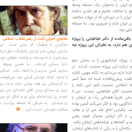
یران را به‌عنوان یک مسئله وسط
افق یا مخالف باشیم و هر نقدی داشته
یران را در دوره‌ای که از جهات مختلف
ایران لازم و ضروری بود، به مسئله
ایی بود.
ی‌مانده از دکتر طباطبایی را پروژه
تقاضای اخوان ثالث از رهبر انقلاب اسلامی
ی هم دارد، به نظرتان این پروژه چه
جنگیدن با فرهنگ کار عبثی است... این
برادران آریایی ما و برادران وایکینگ، مثل اینک
سحرخیزتر از ما بوده‌اند و رفته‌اند جاهای خو
 پروژه ایرانشهری را در بخش دوم
دنیا مسکن کرده‌اند... ما همین چیزها را
درباره این پروژه صحبت کردند. در
نداریم. کسی نداریم از ما انتقاد بکند... استالی
دا لازم می‌دانم به نکته مهمی اشاره
با وجود اینکه خودش گرجی بود، می‌خواست
هت پیش‌پاافتاده شده اما عملاً کمتر
در گرجستان نیز همه روسی حرف بزنند...من
 انتقادی صحبت کنم، این نکته را
میرم رو میندازم پیش آقای خامنه‌ای، من برا
شخصیتِ آقای طباطبایی نیست. من با
خودم رو نینداخته‌ام برای تو و امثال تو میر
تقریباً هفته‌ای یک ‌بار ایشان را
رو میندازم... به شرطی که شماها برگردید د
ه‌گویی بود و فکر نمی‌کنم کسی بوده
 بنابراین آماج نقد من آرا و عقاید
مملکت خودتان خدمت کنید
...
ز آثار ایشان متمرکز شوم، یعنی
بر گفته‌ها و نوشته‌های ایشان باشد.
، نکته‌ای را در یکی از کتاب‌های ایشان،