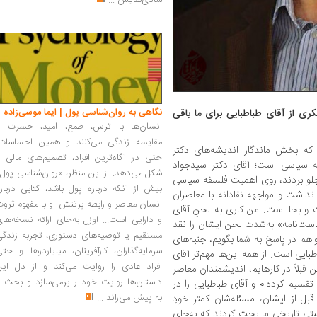
شادی‌هایش
...
نگاهی به روان‌شناسی پول | ایما موسی‌زاده
ی از آقای طباطبایی برای ما باقی
انسان‌ها با ترس، طمع، امید، حسرت و
مقایسه زندگی می‌کنند و همین احساسات،
 که بخش ماندگار اندیشه‌های دکتر
حتی در آگاه‌ترین افراد، تصمیم‌های مالی ر
 سیاسی است؛ آقای دکتر سید‌جواد
شکل می‌دهد. از این منظر، «روان‌شناسی پول
جلو بردند، روی اهمیت فلسفه سیاسی
بیش از آنکه درباره پول باشد، کتابی دربار
 نداشت و مواجهه نقادانه با معاصران
انسان معاصر و رابطه پرتنش او با مفهوم ثرو
و بجا است. من کاری به لحنِ آقای
و دارایی است... اوزل به‌جای ارائه نسخه‌ها
است‌نامه» به‌شدت لحن ایشان را نقد
مستقیم یا توصیه‌های دستوری، تجربه زندگی
اهم در پاسخ به شما بگویم، جنبه‌های
سرمایه‌گذاران، کارآفرینان، میلیاردرها و حت
طبایی است. از همه این‌ها مهم‌تر آقای
افراد عادی را روایت می‌کند و از دل این
ن قبلاً در کارهایم، اندیشمندان معاصر
داستان‌ها روایت خود را برمی‌سازد و بحث ر
قسیم کرده‌ام و آقای طباطبایی را در
به پیش می‌راند
...
قبل از ایشان، مسئله‌شان کمتر خودِ
ستی تاریخی ما بحث کردند که به‌جای