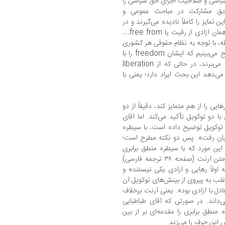
یاسی و صلاحیت اجرای حق سیاسی را
حق مشارکت در مباحث عمومی و
مایز را کاملاً نادیده می‌گیرند و در
صفحه ۵۳۹ کتاب می‌گویند: «واژه freedom همان آزادی از رقیت یا free from…
ه، با توجه به نظام حقوقی هر کشوری
از درجه‌ای نازل شروع می‌شود». اینجا به ‌وضوح می‌بینیم که ایشان freedom را با
liberation خلط کرده‌اند. از freedom اسم می‌برند، در حالی که از liberation
ی‌دهد این بحث ایراد دارد؛ یعنی با
ی را از هم متمایز کند، دقیقاً از دو
ا دو توکویل تأکید می‌کند. اما آقای
ی توکویل توضیح داده است، با سیطره
میان رفت». پس دو نکته مطرح است؛
ر این مورد که با سیطره منطق برابری
مضمون قانونی مفهوم آزادی از بین رفت. به متن آرنت (صفحه ۳۸ ترجمه فارسی)
 اولاً رهایی و آزادی یکی نیستند» و
امروز ما اغلب به پیروی از بینش‌های توکویل آن
عادل با آزادی بود». یعنی آرنت برخلاف
می‌داند. در صورتی که آقای طباطبایی
 منطق برابری را مقدمه‌ای بر از بین
این حرف را می‌زند.