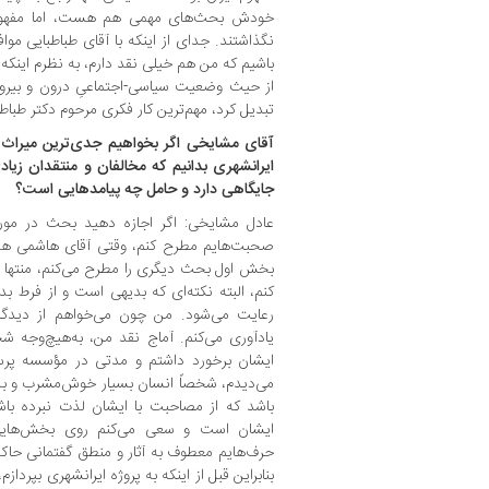
خودش بحث‌های مهمی هم هست، اما مفهوم ا
نگذاشتند. جدای از اینکه با آقای طباطبایی مو
باشیم که من هم خیلی نقد دارم، به نظرم اینکه ا
از حیث وضعیت سیاسی-اجتماعیِ درون و بیرون 
تبدیل کرد، مهم‌ترین کار فکری مرحوم دکتر طباطب
آقای مشایخی اگر بخواهیم جدی‌ترین میراث باق
ایرانشهری بدانیم که مخالفان و منتقدان زیاد
جایگاهی دارد و حامل چه پیامدهایی است؟
عادل مشایخی: اگر اجازه دهید بحث در مورد
صحبت‌هایم مطرح کنم، وقتی آقای هاشمی هم 
بخش اول بحث دیگری را مطرح می‌کنم، منتها ابت
کنم، البته نکته‌ای که بدیهی است و از فرط بدا
رعایت می‌شود. من چون می‌خواهم از دیدگاه
یادآوری می‌کنم. آماج نقد من، به‌هیچ‌وجه 
ایشان برخورد داشتم و مدتی در مؤسسه پرسش 
می‌دیدم، شخصاً انسان بسیار خوش‌مشرب و بذل
باشد که از مصاحبت با ایشان لذت نبرده باشد.
ایشان است و سعی می‌کنم روی بخش‌هایی ا
حرف‌هایم معطوف به آثار و منطق گفتمانی حاکم 
بنابراین قبل از اینکه به پروژه ایرانشهری بپردازم