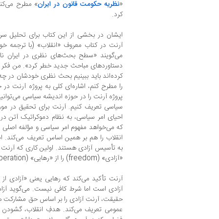
«
نظریه حکومت قانون در ایران
» مطرح می‌کنم
کرد.
ایشان در بخشی از این کتاب برای تحلیل سر
آرنت در کتاب معروف «انقلاب» (با ترجمه خوب
می‌گویند «سطح بحث‌های نظری در ایران نازل
دستاوردهای مباحث جدید خطر کرد». من فکر کرد
کرده‌اند باید ببینیم بحث نظری‌ خودشان در 
را مطرح کنم، اشاره‌ای کلی به پروژه آرنت در
پروژه آرنت را در حوزه اندیشه سیاسی می‌توانیم
سیاسی تعریف کنیم. آرنت برای تحقیق در مور
احیای امر سیاسی، به نظام دموکراتیک آتن در
که می‌خواهد مفهوم امر سیاسی و مؤلفه اصلی آ
انقلاب را هم بر همین اساس تعریف می‌کند. ا
به تأسیس آزادی هستند. اولین کاری که آرنت
«آزادی» (freedom) را از «رهایی» (liberation) متمایز می‌کند.
آرنت تأکید می‌کند که رهایی یعنی «آزادی از 
آزادی است اما شرط کافی نیست. می‌گوید آزادی
حقیقت، آرنت آزادی را بر اساس حق مشارکت همگ
عمومی تعریف می‌کند. هدفِ انقلاب، گشودن ف