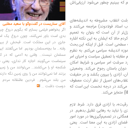
 که ببینیم چطور می‌شود ارزیابی‌اش
شتِ انقلاب مشروطه به اندیشه‌های
آقای سناریست در گفت‌وگو با سعید مطلبی
 استاد فولادوند) مراجعه می‌کنند و
اگر بخواهم فیلمی بسازم که بگویم دروغ چی
‌تر از آن است که بتوان به تعمیم
بدی است باور نمی‌کنند، چون دروغ یک امر
م حالا که ایشان به این نکته اشاره
جاری در این مملکت است. قبحش از بین
چه سطحی است. قبل از اینکه این بحث
رفته... ما بچه‌مسلمان بودیم. اما می‌گفتند ای
 حوزه اندیشه سیاسی می‌کنم. به نظرم
مسلمان نیست... وقتی به آدمی که در کار
 مقابله با تعطیل سیاست و احیای امر
سینماست می‌گویند اجازه کار نداری، یعنی ب
د سرشتِ امر سیاسی و شرایط امکان
شکنجه او را می‌کشند... می‌توانند من را زمی
 دوران باستان رجوع می‌کند. وضعیتی
بزنند اما نمی‌توانند من را روی زمین نگه دارند
ن، آزادی را بیرون بکشد و در حقیقت
من بلند می‌شوم... فردین عاشقانه مردم را
نقلاب‌های اصیل از نظر آرنت معطوف
دوست داشت
...
 می‌کند در درجه نخست این است که
رقیت»، با آزادی فرق دارد. شرط لازم
 را نباید به رهایی تقلیل بدهیم. در
انی در تصمیم‌گیری‌ها در مورد امور
ضای آزادی به این معنا است. یعنی