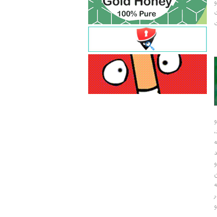
و
ت
ت
و
و
ر