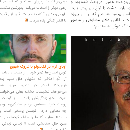
برمی‌گزیند، نه پیروزی است و نه تسلیم. ا
می‌نواخت. همین امر باعث شده بود او
بسیاری داشت با فراغ‌ بال پیش ببرد.
راهی دیگر را انتخاب می‌کند: پذیرفتن شکس
ی روبه‌رو هستیم که بر سر پروژه
تاریخی، بدون آنکه به خیانت، گریز از واقعی
ت با آقایان
عادل مشایخی
و
منصور
یا انکار زندگی پناه ببرد
...
به گفت‌وگو نشسته‌ایم:
اونای آرام در گفت‌وگو با فاروک شهیچ‭
گویی انسان‌ها ترمزِ خود را از دست داده‌اند 
آن کُدِ اخلاقی که نگهبان عقل سلیم بود،
فروریخته است. در دنیای امروز، همه
می‌خواهند فاشیست باشند؛ یعنی می‌خواهند
نفرت، محورِ زندگی‌شان باشد... ما با گوشت 
پوست خود احساس کردیم «دیگری» بودن
چه معنایی دارد... نوشتن پاسخی است به
بی‌عدالتی‌هایی که ما را احاطه کرده‌اند، و د
عین حال، ستایشی است از زیبایی زندگی و