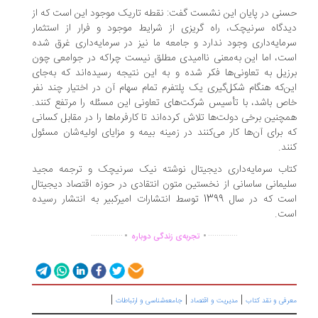
نی در پایان این نشست گفت: نقطه تاریک موجود این است که از
دگاه سرنیچک، راه گریزی از شرایط موجود و فرار از استثمار
مایه‌داری وجود ندارد و جامعه ما نیز در سرمایه‌داری غرق شده
ت، اما این به‌معنی ناامیدی مطلق نیست چراکه در جوامعی چون
زیل به تعاونی‌ها فکر شده و به این نتیجه رسیده‌اند که به‌جای
ن‌که هنگام شکل‌گیری یک پلتفرم تمام سهام آن در اختیار چند نفر
ص باشد، با تأسیس شرکت‌های تعاونی این مسئله را مرتفع کنند.
چنین برخی دولت‌ها تلاش کرده‌اند تا کارفرماها را در مقابل کسانی
 برای آن‌ها کار می‌کنند در زمینه بیمه و مزایای اولیه‌شان مسئول
ند.
اب سرمایه‌داری دیجیتال نوشته نیک سرنیچک و ترجمه مجید
یمانی ساسانی از نخستین متون انتقادی در حوزه اقتصاد دیجیتال
است که در سال 1399 توسط انتشارات امیرکبیر به انتشار رسیده
ست.
.
.
...............
..............
تجربه‌ی زندگی دوباره
|
|
|
رفی و نقد کتاب
مدیریت و اقتصاد
جامعه‌شناسی و ارتباطات