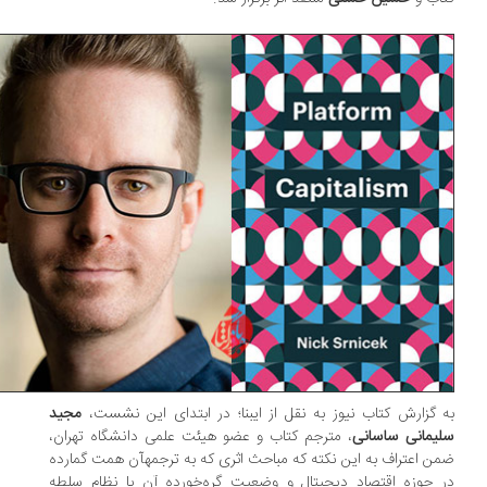
 گزارش کتاب نیوز به نقل از ایبنا؛ در ابتدای این نشست،
مجید
یمانی ساسانی
، مترجم کتاب و عضو هیئت علمی دانشگاه تهران،
ن اعتراف به‌ این نکته که مباحث اثری که به ترجمهآن همت گمارده
 حوزه اقتصاد دیجیتال و وضعیت گره‌خورده آن با نظام سلطه