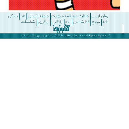
رمان ایرانی
خاطره، سفرنامه و روایت
جامعه شناسی
هنر
زندگی
نامه
مرجع
کتابشناسی
نقد
بایگانی
پیگیری
شناسنامه
کلیه حقوق محفوظ است و بازنشر مطالب با ذکر
کتاب نیوز
و درج لینک، بلامانع .