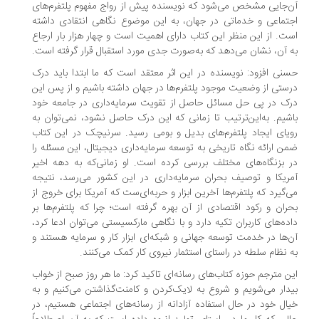
‌جایی مشخص می‌شود که نویسنده پیش از رواج مفهوم پلتفرم‌های
تماعی و خدماتی در جهان، به این موضوع نگاهی انتقادی داشته
ت. از این منظر این کتاب دارای اهمیت است و چهار هزار بار ارجاع
 آن، نشان می‌دهد که به‌صورت جدی مورد استقبال قرار گرفته است.
نی افزود: نویسنده در این اثر معتقد است که ما ابتدا باید درک
ستی از وضعیت موجود پلتفرم‌ها در جهان داشته باشیم و از پس این
ک در پی حل مسائل حاصل از تقویت سرمایه‌داری در جامعه خود
شیم. به‌این‌ترتیب تا زمانی که این درک حاصل نشود، نمی‌توان به
یای ایجاد پلتفرم‌های بدیل و بومی رسید. سرنیچک در این کتاب
ن ارائه نگاه تاریخی به توسعه سرمایه‌داری دیجیتال، این مسئله را
 بزنگاه‌های مختلف بررسی کرده است. او زمانی‌که به دهه اخیر
ریکا و توصیف بحران سرمایه‌داری در این کشور می‌رسد، نتیجه
‌گیرد که پلتفرم‌ها آخرین ابزار و حربه‌ای‌ست که آمریکا برای خروج از
ران و رکود اقتصادی از آن بهره گرفته است؛ چرا که پلتفرم‌ها بر
ده‌های کاربران تکیه دارد و با نگاهی مارکسیستی می‌توان ادعا کرد،
‌ها در خدمت توسعه جهانی و شبکه‌‌ای ابزار کار و سرمایه هستند و
 نظام سلطه در راستای استثمار نیروی کار کمک می‌کنند.
ن مترجم حوزه کتاب‌های رسانه‌ای تاکید کرد: ما هر روز صبح از خواب
دار می‌شویم و شروع به لایک‌کردن و کامنت‌گذاشتن می‌کنیم و به
ال خود در حال استفاده آزادانه از رسانه‌های اجتماعی هستیم، در