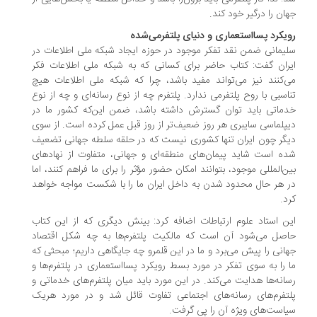
ان را درگیر خود کند.
یکرد پسااستعماری و دنیای پلتفرمی‌شده
یمانی ضمن نقد تفکر موجود در حوزه ایجاد شبکه ملی اطلاعات در
ران گفت: کتاب حاضر برای کسانی که به شبکه ملی اطلاعات فکر
‌کنند نیز می‌تواند مفید باشد، چرا که شبکه ملی اطلاعات هیچ
اسبی با روح پلتفرمی ندارد. پلتفرم چه از نوع رسانه‌ای و چه از نوع
ماتی باید توان گسترش داشته باشد، ضمن این‌که کشور ما در
پلماسی سایبری هر روز ضعیف‌تر از روز قبل عمل کرده است. از سوی
گر چون ایران تنها کشوری نیست که در حلقه سلطه جهانی تضعیف
ه است شاید پیمان‌های منطقه‌ای و جهانی، متفاوت از نهادهای
ن‌المللی موجود، بتوانند امکان حضور مؤثر را برای ما فراهم کنند، اما
 هر حال محدود شدن به داخل ایران ما را با شکست مواجه خواهد
د.
ن استاد علوم ارتباطات اضافه کرد: بینش دیگری که از این کتاب
صل می‌‌شود آن است که مالکیت پلتفرم‌ها به چه شکل اقتصاد
انی را پیش می‌برد و ما در این قلمرو چه جایگاهی داریم؛ مبحثی که
 را به سوی تفکر در مورد بسط رویکرد پسااستعماری در پلتفرم‌ها و
انه‌ها هدایت می‌کند. در این مورد باید میان پلتفرم‌های خدماتی و
تفرم‌های رسانه‌های اجتماعی تفاوت قائل شد و در مورد هریک
است‌های ویژه آن را پی گرفت.