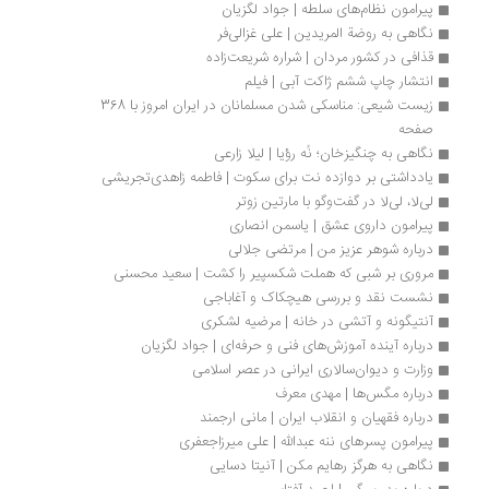
پیرامون نظام‌های سلطه | جواد لگزیان
نگاهی به روضة المریدین | علی غزالی‌فر
قذافی در کشور مردان | شراره شریعت‌زاده
انتشار چاپ ششم ژاکت آبی | فیلم
زیست شیعی: مناسکی شدن مسلمانان در ایران امروز با 368 
صفحه
نگاهی به چنگیزخان؛ نُه رؤیا | لیلا زارعی
یادداشتی بر دوازده نت برای سکوت | فاطمه زاهدی‌تجریشی
لی‌لا، لی‌لا در گفت‌وگو با مارتین زوتر
پیرامون داروی عشق | یاسمن انصاری 
درباره شوهر عزیز من | مرتضی جلالی
مروری بر شبی که هملت شکسپیر را کشت | سعید محسنی
نشست نقد و بررسی هیچکاک و آغاباجی
آنتیگونه و آتشی در خانه | مرضیه لشکری
درباره آینده آموزش‌های فنی و حرفه‌ای | جواد لگزیان
وزارت و دیوان‌سالاری ایرانی در عصر اسلامی
درباره مگس‌ها | ‌‌مهدی معرف
درباره فقهیان و انقلاب ایران | مانی ارجمند
پیرامون پسرهای ننه عبدالله | علی میرزاجعفری
نگاهی به هرگز رهایم مکن | آنیتا‌ دسایی‌