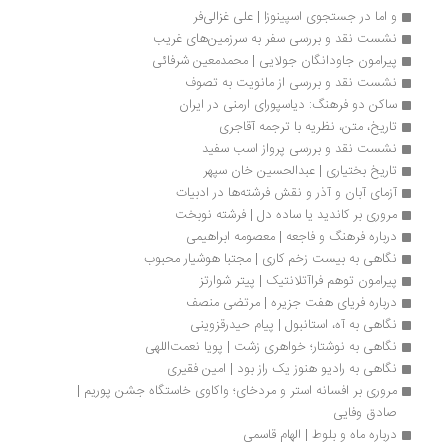
و اما در جستجوی اسپینوزا | علی غزالی‌فر
نشست نقد و بررسی سفر به سرزمین‌های غریب
پیرامون جاودانگان جولایی | محمدمعین شرفائی
نشست نقد و بررسی از مانویت به تصوف
ساکن دو فرهنگ: دیاسپورای ارمنی در ایران
تاریخ، متن، نظریه با ترجمه آقاجری
نشست نقد و بررسی پرواز اسب سفید
تاریخ بختیاری | عبدالحسین خان سپهر
آزمای آبان و آذر و نقش فرشته‌ها در ادبیات
مروری بر کاندید یا ساده دل | فرشته نوبخت
درباره فرهنگ و فاجعه | معصومه ابراهیمی
نگاهی به بیست زخم کاری | مجتبا هوشیار محبوب
پیرامون توهم فراآتلانتیک | پیتر شوارتز
درباره فریای هفت جزیره | مرتضی منصف
نگاهی به آه، استانبول | پیام حیدرقزوینی
نگاهی به نوشتار؛ خواهری زشت | پویا نعمت‌‌اللهی
نگاهی به رادیو هنوز یک راز بود | امین فقیری
مروری بر افسانه استر و مردخای؛ واکاوی خاستگاه جشن پوریم | 
صادق وفایی
درباره ماه و بلوط | الهام قاسمی