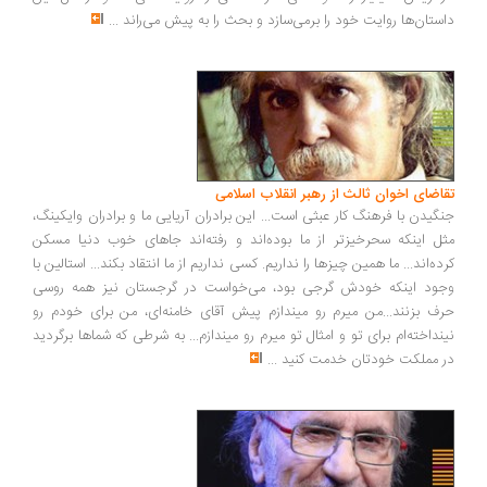
ستان‌ها روایت خود را برمی‌سازد و بحث را به پیش می‌راند
...
اضای اخوان ثالث از رهبر انقلاب اسلامی
گیدن با فرهنگ کار عبثی است... این برادران آریایی ما و برادران وایکینگ،
ل اینکه سحرخیزتر از ما بوده‌اند و رفته‌اند جاهای خوب دنیا مسکن
ده‌اند... ما همین چیزها را نداریم. کسی نداریم از ما انتقاد بکند... استالین با
ود اینکه خودش گرجی بود، می‌خواست در گرجستان نیز همه روسی
ف بزنند...من میرم رو میندازم پیش آقای خامنه‌ای، من برای خودم رو
نداخته‌ام برای تو و امثال تو میرم رو میندازم... به شرطی که شماها برگردید
 مملکت خودتان خدمت کنید
...