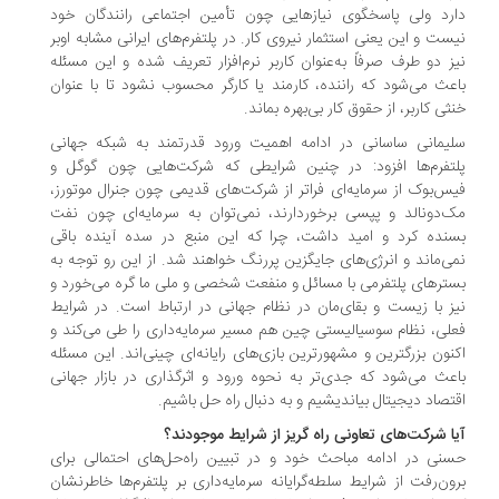
رد ولی پاسخگوی نیازهایی چون تأمین اجتماعی رانندگان خود
ست و این یعنی استثمار نیروی کار. در پلتفرم‌های ایرانی مشابه اوبر
ز دو طرف صرفاً به‌عنوان کاربر نرم‌افزار تعریف شده و این مسئله
عث می‌شود که راننده، کارمند یا کارگر محسوب نشود تا با عنوان
ثی کاربر، از حقوق کار بی‌بهره بماند.
یمانی ساسانی در ادامه اهمیت ورود قدرتمند به شبکه جهانی
تفرم‌ها افزود: در چنین شرایطی که شرکت‌هایی چون گوگل و
س‌بوک از سرمایه‌ای فراتر از شرکت‌های قدیمی چون جنرال موتورز،
‌دونالد و پپسی برخوردارند، نمی‌توان به سرمایه‌ای چون نفت
نده کرد و امید داشت، چرا که این منبع در سده آینده باقی
ی‌ماند و انرژی‌های جایگزین پررنگ خواهند شد. از این رو توجه به
ترهای پلتفرمی با مسائل و منفعت شخصی و ملی ما گره می‌خورد و
ز با زیست و بقای‌مان در نظام جهانی در ارتباط است. در شرایط
لی، نظام سوسیالیستی چین هم مسیر سرمایه‌داری را طی می‌کند و
نون بزرگترین و مشهورترین بازی‌های رایانه‌ای چینی‌اند. این مسئله
عث می‌شود که جدی‌تر به نحوه ورود و اثرگذاری در بازار جهانی
تصاد دیجیتال بیاندیشیم و به دنبال راه حل باشیم.
ا شرکت‌های تعاونی راه گریز از شرایط موجودند؟
نی در ادامه مباحث خود و در تبیین راه‌حل‌های احتمالی برای
ون‌رفت از شرایط سلطه‌گرایانه سرمایه‌داری بر پلتفرم‌ها خاطرنشان