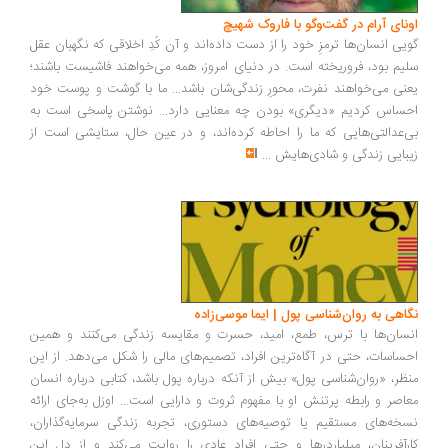
ونای آرام در گفت‌وگو با فاروک شهیچ
یی انسان‌ها ترمزِ خود را از دست داده‌اند و آن کُدِ اخلاقی که نگهبان عقل
یم بود، فروریخته است. در دنیای امروز، همه می‌خواهند فاشیست باشند؛
نی می‌خواهند نفرت، محورِ زندگی‌شان باشد... ما با گوشت و پوست خود
ساس کردیم «دیگری» بودن چه معنایی دارد... نوشتن پاسخی است به
‌عدالتی‌هایی که ما را احاطه کرده‌اند، و در عین حال، ستایشی است از
بایی زندگی و شادی‌هایش
...
اهی به روان‌شناسی پول | ایما موسی‌زاده
سان‌ها با ترس، طمع، امید، حسرت و مقایسه زندگی می‌کنند و همین
ساسات، حتی در آگاه‌ترین افراد، تصمیم‌های مالی را شکل می‌دهد. از این
ظر، «روان‌شناسی پول» بیش از آنکه درباره پول باشد، کتابی درباره انسان
اصر و رابطه پرتنش او با مفهوم ثروت و دارایی است... اوزل به‌جای ارائه
خه‌های مستقیم یا توصیه‌های دستوری، تجربه زندگی سرمایه‌گذاران،
رآفرینان، میلیاردرها و حتی افراد عادی را روایت می‌کند و از دل این