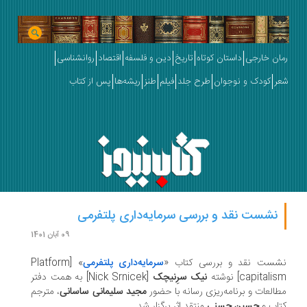
ان خارجی
داستان کوتاه
تاریخ
دین و فلسفه
اقتصاد
روانشناسی
ر
کودک و نوجوان
طرح جلد
فیلم
طنز
ریشه‌ها
پس از کتاب
نشست نقد و بررسی سرمایه‌داری پلتفرمی
09 آبان 1401
شست نقد و بررسی کتاب «
سرمایه‌داری پلتفرمی
» [Platform
capitali] نوشته
نیک سرِنیچک
[Nick Srnicek] به همت دفتر
العات و برنامه‌ریزی رسانه با حضور
مجید سلیمانی ساسانی
، مترجم
اب و
حسین حسنی
منتقد اثر برگزار شد.