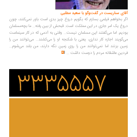
ای سناریست در گفت‌وگو با سعید مطلبی
ر بخواهم فیلمی بسازم که بگویم دروغ چیز بدی است باور نمی‌کنند، چون
وغ یک امر جاری در این مملکت است. قبحش از بین رفته... ما بچه‌مسلمان
دیم. اما می‌گفتند این مسلمان نیست... وقتی به آدمی که در کار سینماست
‌گویند اجازه کار نداری، یعنی با شکنجه او را می‌کشند... می‌توانند من را
ین بزنند اما نمی‌توانند من را روی زمین نگه دارند، من بلند می‌شوم...
دین عاشقانه مردم را دوست داشت
...