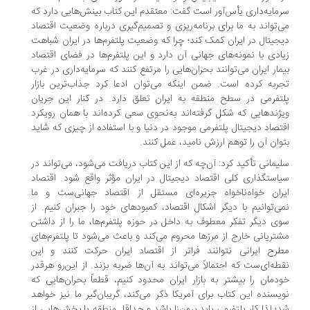
مایه‌داری یأس‌آور است گفت: معتقدم این کتاب بینش‌هایی دارد که
‌تواند به ما برای برنامه‌ریزی و تصمیم‌گیری درباره وضعیت اقتصاد
جیتال در ایران کمک کند؛ چرا که وضعیت پلتفرم‌ها در ایران شباهت
ادی با نمونه‌های جهانی آن دارد و این پلتفرم‌ها در فضای اقتصاد
مار ایران می‌توانند بحران‌هایی را مرتفع کنند که سرمایه‌داری در غرب
ربه کرده است. ضمن اینکه می‌توان ادعا کرد جذاب‌ترین بازار
تفرمی در سطح منطقه به ایران تعلق دارد. در کنار این جریان
ژند‌هایی که شکل گرفته‌اند به‌نحوی سعی کرده‌اند با همان رویکرد
تصاد دیجیتال پلتفرمی موجود در دنیا و با استفاده از چیزی که شاید
وان آن را توهم ارزش نامید، عمل کنند.
یمانی تأکید کرد: آن‌چه که از این کتاب دریافت می‌شود، می‌تواند در
استگذاری کلی اقتصاد دیجیتال در ایران مؤثر واقع شود. اقتصاد
ران خواه‌ناخواه جزیره‌ای مستقل از اقتصاد جهانی‌ست و ما
ی‌توانیم با دیگر اشکال اقتصاد، کمبودهای خود را جبران کنیم. از
ی دیگر تفکر معطوف به داخل در حوزه پلتفرم‌ها، ما را از داشتن
تریانی خارج از مرزها محروم می‌کند و باعث می‌شود تا پلتفرم‌های
رح ایرانی نتوانند فراتر از اقتصاد ایران حرکت کنند و این
طه‌ای‌ست که احتمالاً می‌تواند به آن‌ها ضربه بزند. از این‌رو هرقدر
دمان را بیشتر به بازار ایران محدود کنیم، قطعاً بحران‌هایی که
یسنده این کتاب برای آمریکا ذکر می‌کند، گریبان‌گیر ما نیز خواهد
؛ لذا کار پلتفرمی باید برون‌زا باشد و حداقل منطقه یا بخش‌هایی از