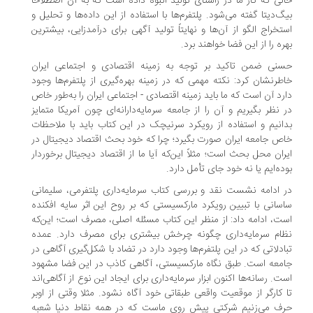
لی که کار ما در راستای تولید انبوه داده است که به آن اصطلاحاً
گ‌دیتا گفته می‌شود. پلتفرم‌ها با استفاده از این داده‌ها و تحلیل و
تخراج الگو از آن‌ها و نهایتاً تولید آگهی برای درآمدزایی، بیشترین
ره را از این فضا خواهند برد.
نی ضمن تاکید بر توجه به زمینه اقتصادی و اجتماعی ایران
طرنشان کرد: نکته مهمی که در زمینه بهره‌گیری از پلتفرم‌ها وجود
رد آن است که ما باید زمینه اقتصادی - اجتماعی ایران را به‌طور خاص
 نظر بگیریم و آن را از جامعه سرمایه‌دارانه‌ای چون آمریکا متمایز
انیم و استفاده از رویکرد سرنیچک در این کتاب باید با ملاحظات
ص جامعه ایران صورت بگیرد؛ چرا که خود بحث اقتصاد دیجیتال در
ران محل بحث است؛ مثلاً این‌که آیا ما از اقتصاد دیجیتال برخوردار
ده‌ایم یا نه خود جای تأمل دارد.
 ادامه نشست نقد و بررسی کتاب سرمایه‌داری پلتفرمی، سلیمانی
سانی با تبیین رویکرد مارکسیستی که بر روح این اثر سایه افکنده
ت، ادامه داد: از منظر این کتاب مسئله اصلی، مصرف است؛ این‌که
ام سرمایه‌داری چگونه چرخش بیشتری برای مصرف دارد. عمده
ادلاتی که در این پلتفرم‌ها وجود دارد در تضاد با شکل‌گیری آگاهی در
معه است. طبق نگاه مارکسیستی، آگاهی کاذب در این فضا مشهود
ت. رسانه‌ها اکنون ابزار سرمایه‌داری برای ایجاد این نوع از آگاهی‌اند
 کارگر از موقعیت واقعی طبقاتی خود آگاه نشود. مثلا وقتی از اوبر
ف می‌زنیم شرکتی پیش روی ماست که در همه نقاط دنیا شعبه