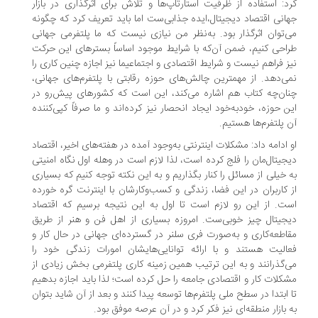
د:‌ استفاده از ظرفیت استارتاپ‌ها و تلاش برای اثرگذاری در بازار
انی اقتصاد دیجیتال،ایده جذابی‌ست اما باید تعریف کرد که چگونه
‌توان اثرگذار بود. به‌نظر من نیازی نیست که ما پلتفرمی جهانی
احی کنیم، ضمن آن‌که با شرایط موجود اساساً بسترهای این حرکت
ز فراهم نیست و شرایط اقتصادی و اجتماعیما نیز اجازه چنین کاری را
ی‌دهد. از مهمترین چالش‌های حوزه رقابتی با پلتفرم‌های جهانی،
ان‌چه کتاب هم اشاره می‌کند، این است که کشورهای پیش‌رو در
ن حوزه، خودبه‌خود ایجاد انحصار نیز کرده‌اند و ما صرفاً کپی‌کننده
 پلتفرم‌ها هستیم.
 ادامه داد: مشکلات اینترنتی به‌وجود آمده در هفته‌های اخیر، اقتصاد
جیتال‌مان را فلج کرده است، لذا لازم است در وهله اول نگاه امنیتی
 خیلی از مسائل را کنار بگذاریم و به این نکته توجه کنیم که بسیاری
 کاربران در این فضا، زندگی و کسب‌‌وکارشان با اینترنت گره خورده
ت. از این رو لازم است تا اول به این نتیجه برسیم که اقتصاد
جیتال چیز خوبی‌ست. امروزه بسیاری از اهل فن و هنر از طریق
اطعه‌کاری و به‌صورت فری سلنر در گسترده‌ای جهانی در حال کار و
الیت هستند و با ارائه توانایی‌هایشان امورات زندگی خود را
‌گذرانند و به این ترتیب همین زمینه کاری پلتفرمی بخش زیادی از
کلات کار و اقتصادی جامعه را حل کرده است؛ لذا باید اجازه بدهیم
 ابتدا در سطح ملی پلتفرم‌ها توسعه پیدا کنند و بعد از آن شاید بتوان
 بازار منطقه‌ای نیز فکر کرد و در آن عرصه موفق بود.