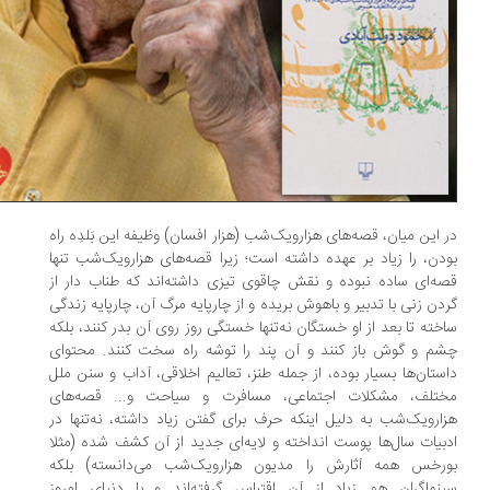
 این میان، قصه‌های هزارویک‌شب (هزار افسان) وظیفه‌ این بَلدِه راه
دن، را زیاد بر عهده داشته ‌است؛ زیرا قصه‌های هزارویک‌شب تنها
ه‌ای ساده نبوده و نقش چاقوی تیزی داشته‌اند که طناب دار از
دن زنی با تدبیر و باهوش بریده و از چارپایه‌ مرگ آن، چارپایه‌ زندگی
خته تا بعد از او خستگان نه‌تنها خستگی روز روی آن بدر کنند، بلکه
م و گوش باز کنند و آن پند را توشه‌ راه‌ سخت کنند. محتوای
ستان‌ها بسیار بوده، از جمله طنز، تعالیم اخلاقی، آداب و سنن ملل
ختلف، مشکلات اجتماعی، مسافرت و سیاحت و... قصه‌های
ارویک‌شب به دلیل اینکه حرف برای گفتن زیاد داشته، نه‌تنها در
بیات سال‌ها پوست انداخته و لایه‌ای جدید از آن کشف شده (مثلا
ورخس همه آثارش را مدیون هزارویک‌‌شب می‌دانسته) بلکه
نماگران هم زیاد از آن اقتباس گرفته‌اند و با دنیای امروز