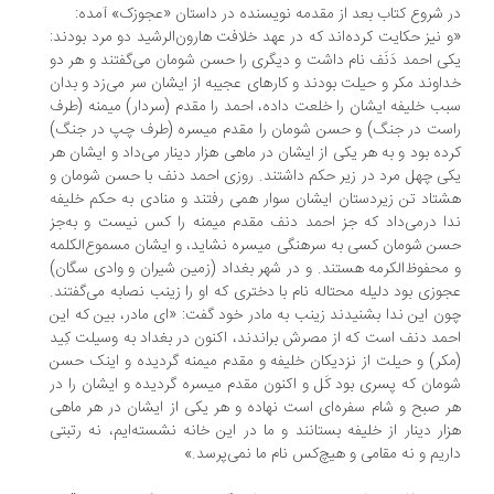
 شروع کتاب بعد از مقدمه‌ نویسنده در داستان «عجوزک» آمده:
 نیز حکایت کرده‌اند که در عهد خلافت هارون‌الرشید دو مرد بودند:
ی احمد دَنَف نام داشت و دیگری را حسن شومان می‌گفتند و هر دو
اوند مکر و حیلت بودند و کارهای عجیبه از ایشان سر می‌زد و بدان
ب خليفه ایشان را خلعت داده، احمد را مقدم (سردار) میمنه (طرف
ست در جنگ) و حسن شومان را مقدم میسره (طرف چپ در جنگ)
ده بود و به هر یکی از ایشان در ماهی هزار دینار می‌داد و ایشان هر
ی چهل مرد در زیر حکم داشتند. روزی احمد دنف با حسن شومان و
تاد تن زیردستان ایشان سوار همی رفتند و منادی به حکم خلیفه
ا درمی‌داد که جز احمد دنف مقدم میمنه را کس نیست و به‌جز
ن شومان کسی به سرهنگی میسره نشاید، و ایشان مسموع‌الكلمه
محفوظ‌الكرمه هستند. و در شهر بغداد (زمین شیران و وادی سگان)
وزی بود دلیله‌ محتاله نام با دختری که او را زینب نصابه می‌گفتند.
ن این ندا بشنیدند زینب به مادر خود گفت: «ای مادر، بین که این
مد دنف است که از مصرش براندند، اکنون در بغداد به وسيلت کِید
کر) و حيلت از نزدیکان خلیفه و مقدم میمنه گردیده و اینک حسن
مان که پسری بود کَل و اکنون مقدم میسره گردیده و ایشان را در
 صبح و شام سفره‌ای است نهاده و هر یکی از ایشان در هر ماهی
ار دینار از خلیفه بستانند و ما در این خانه نشسته‌ایم، نه رتبتی
ریم و نه مقامی و هیچ‌کس نام ما نمی‌پرسد.»