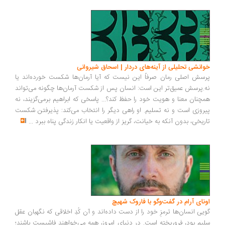
انشی تحلیلی از آینه‌های دردار | اسحاق شیروانی
سش اصلی رمان صرفاً این نیست که آیا آرمان‌ها شکست خورده‌اند یا
.پرسش عمیق‌تر این است: انسان پس از شکست آرمان‌ها چگونه می‌تواند
چنان معنا و هویت خود را حفظ کند؟... پاسخی که ابراهیم برمی‌گزیند، نه
روزی است و نه تسلیم. او راهی دیگر را انتخاب می‌کند: پذیرفتن شکست
ریخی، بدون آنکه به خیانت، گریز از واقعیت یا انکار زندگی پناه ببرد
...
ونای آرام در گفت‌وگو با فاروک شهیچ
یی انسان‌ها ترمزِ خود را از دست داده‌اند و آن کُدِ اخلاقی که نگهبان عقل
یم بود، فروریخته است. در دنیای امروز، همه می‌خواهند فاشیست باشند؛