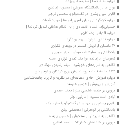
درباره مقلد صدا | سعیده امین‌زاده
روان ما در بازداشتگاه صورتی | محبوبه زمانیان
گالری امیال بشری در گفت‌وگو با محسن فرجی
درباره کلاه‌گردانی میان آس‌وپاس‌ها | مولود قضات
حسینی‌زاد:  فساد اقتصادی را به انتقام عشقی تبدیل کردند! | 
درباره اقتباس زخم کاری
درباره قنادی ادوارد | الهام روانگرد
14 داستان از اریش کستنر در روزهای تکراری
یادداشتی بر نمایشنامه موش | میترا حبیبی
نجومیان: بازمانده روز یک کمدی تراژدی است
نگاهی به شراره‌های خورشید | میثم رشیدی مهرآبادی
232صفحه قصه، بازی، نمایش برای کودکان و نوجوانان
درباره آموزش اخلاق: مطالعه‌ای در نظریه و کاربرد جامعه‌شناسی 
آموزش و پرورش | هومن هنرمند
مروری بر جامعه ‌شناسی هنر | بابک احمدی
آزادی امت مسیح | مارتین لوتر
بانوی پستچی و مهمان در گفت‌وگو با سارا بلیک
یادداشتی بر کوه‌مرگی | مصطفی بیان
نگاهی به سپیدتر از استخوان | حسین پاینده
مروری بر خنده‌های خطرناک | احمد آفتابی