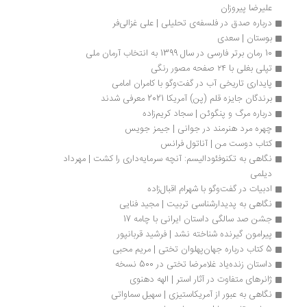
علیرضا پیروزان
درباره صدق در فلسفه‌ی تحلیلی | علی غزالی‌فر
بوستان | سعدی
10 رمان برتر فارسی در سال 1399 به انتخاب آرمان ملی
تپلی بغلی با ۲۴ صفحه مصور رنگی
پایداری تاریخی آب در گفت‌وگو با کامران امامی 
برندگان جایزه قلم (پن) آمریکا 2021 معرفی شدند
درباره مرگ و پنگوئن | سجاد کریم‌زاده
چهره مرد هنرمند در جوانی | جیمز جویس
کتاب دوست من | آناتول فرانس
نگاهی به تکنوفئودالیسم: آنچه سرمایه‌داری را کشت | مهرداد 
دیلمی
ادبیات در گفت‌وگو با شهرام اقبال‌زاده
نگاهی به پدیدارشناسی تربیت | مجید فنایی
جشن صد سالگی داستان ایرانی با چامه 17
پیرامون گیرنده شناخته نشد | فرشید قربانپور
5 کتاب درباره جهان‌پهلوان تختی | مریم محبی
داستان زنده‌یاد غلامرضا تختی در 500 نسخه
ژانرهای متفاوت در آثار استر | الهه دهنوی
نگاهی به عبور از آمریکاستیزی | سهیل سماواتی