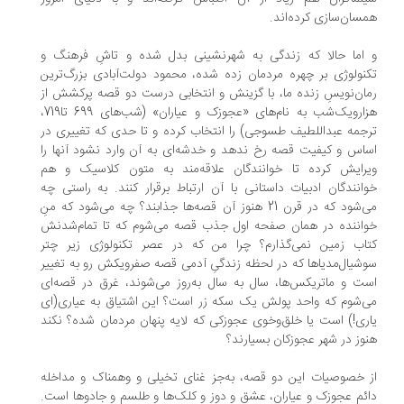
سان‌سازی کرده‌اند.
اما حالا که زندگی به شهرنشینی بدل شده و تاشِ فرهنگ و
نولوژی بر چهره‌ مردمان زده شده، محمود دولت‌آبادی بزرگ‌ترین
ان‌نویسِ زنده ما، با گزینش و انتخابی درست دو قصه‌ پرکشش از
هزارویک‌شب به نام‌های «عجوزک و عیاران» (شب‌های 699 تا719،
جمه‌ عبداللطیف طسوجی) را انتخاب کرده و تا حدی که تغییری در
اس و کیفیت قصه رخ ندهد و خدشه‌ای به آن وارد نشود آنها را
رایش کرده تا خوانندگان علاقه‌مند به متون کلاسیک و هم
انندگان ادبیات داستانى با آن ارتباط برقرار کنند. به راستی چه
می‌شود که در قرن 21 هنوز آن قصه‌ها جذابند؟ چه می‌شود که منِ
اننده در همان صفحه‌ اول جذب قصه می‌شوم که تا تمام‌شدنش
اب زمین نمی‌گذارم؟ چرا من که در عصر تکنولوژی زیر چتر
شیال‌مدیاها که در لحظه زندگیِ آدمی قصه‌ صفرویکش رو به تغییر
ت و ماتریکس‌ها، سال به سال به‌روز می‌شوند، غرق در قصه‌ای
‌شوم که واحد پولش یک سکه زر است؟ این اشتیاق به عیاری(ای
ری!) است یا خلق‌و‌خوی عجوزکی که لایه‌ پنهان مردمان شده؟ نکند
وز در شهر عجوزکان بسیارند؟
 خصوصیات این دو قصه، به‌جز غنای تخیلی و وهمناک و مداخله‌
ئم عجوزک و عیاران، عشق و دوز و کلک‌ها و طلسم و جادوها است.