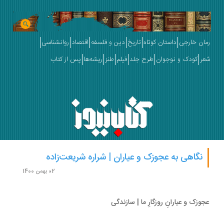
ان خارجی
داستان کوتاه
تاریخ
دین و فلسفه
اقتصاد
روانشناسی
ر
کودک و نوجوان
طرح جلد
فیلم
طنز
ریشه‌ها
پس از کتاب
نگاهی به عجوزک و عیاران | شراره شریعت‌زاده
02 بهمن 1400
وزک و عیارانِ روزگارِ ما | سازندگی