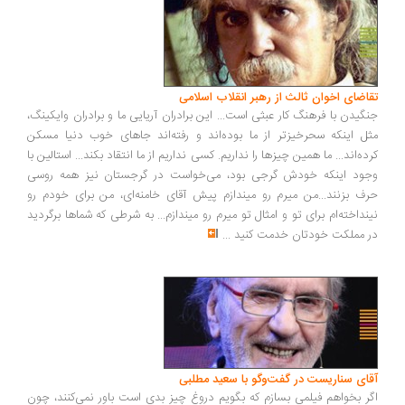
اضای اخوان ثالث از رهبر انقلاب اسلامی
گیدن با فرهنگ کار عبثی است... این برادران آریایی ما و برادران وایکینگ،
ل اینکه سحرخیزتر از ما بوده‌اند و رفته‌اند جاهای خوب دنیا مسکن
ده‌اند... ما همین چیزها را نداریم. کسی نداریم از ما انتقاد بکند... استالین با
ود اینکه خودش گرجی بود، می‌خواست در گرجستان نیز همه روسی
ف بزنند...من میرم رو میندازم پیش آقای خامنه‌ای، من برای خودم رو
نداخته‌ام برای تو و امثال تو میرم رو میندازم... به شرطی که شماها برگردید
 مملکت خودتان خدمت کنید
...
ای سناریست در گفت‌وگو با سعید مطلبی
ر بخواهم فیلمی بسازم که بگویم دروغ چیز بدی است باور نمی‌کنند، چون