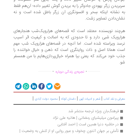
بریدن زرگر یهودیِ جادوگر را به بریدن گوش تغییر داده؛ آن‌هم فقط
 نشانه‌ اینکه سِحر و افسونگری آن زرگر باطل شده ‌است و نه
ان‌دادن تصاویر زشت.
چند نویسنده معتقد است که قصه‌های هزارویک‌شب هنجارهای
ارویک شبی دارد و تا حدودی که به اصالت و کیفیت اثر آسیب
سد ویراسته شده است. اما آنچه در قصه‌های هزارویک شب مهم
ت همانا اصل و ذات روایتگری است که ذهن و خیال خواننده را
ب خود می‌کند که یعنی بیا همراه خیال‌پردازی‌هایم با من همسفر
.
.
.
...............
..............
تجربه‌ی زندگی دوباره
|
|
|
|
رفی و نقد کتاب
شعر و ادبیات کهن
داستان کوتاه
محمود دولت آبادی
فرهنگ‌بان ویژه ترجمه منتشر شد
پیرامون میلیشیای رمضانی | هانیه علی نژاد
در حاشیه دنیا همین است | احمد آفتابی
تأملی بر جهان آنتون چخوف و عبور روایی او از کنش به وضعیت | 