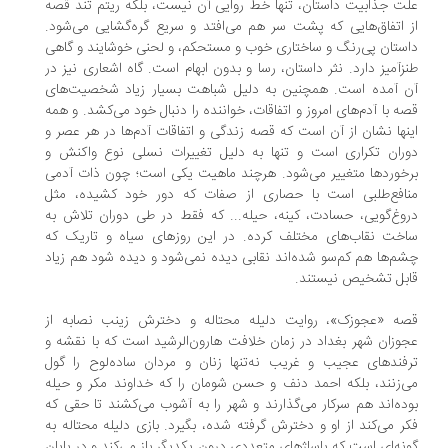
ت جذابیت داستان‌، تنها خط روایی آن نیست، بلکه ریتم تند قصه
 اتفاق‌هایی که پشت سر هم می‌افتد و سریع گره‌گشایی می‌شود.
ستان پی‌رنگ و ساختاری خوب و مستحکم، و لحنی خوشایند و گاهی
زآمیز دارد. نثر داستان، رسا و بدون ابهام است. گاه اشعاری نیز در
 آمده است. همچنین به دلیل شباهت بسیار زیاد شخصیت‌های
ه با آدم‌های امروز و اتفاقات، خواننده‌ را دنبال خود می‌کشد. و همه‌
نها نشان از آن است که قصه‌ زندگی‌ و اتفاقات آدم‌ها در هر عصر و
ران تکراری است و تنها به دلیل تغییرات نسلی نوع واکنش و
خوردها متغییر می‌شود. هرچند ماهیت یکی است؛ چون ذات آدمی
نافع‌طلبی است با حصاری از صفات که دور خود کشیده، مثل
وغ‌گویی، حسادت، کینه، حیله... که فقط در طی دوران تلاش به
خت نقاب‌های مختلف کرده. در این روزهای سیاه‌ و تاریک که
م‌ها هم کم‌سو شده‌اند نقابی دیده نمی‌شود و دیده شود هم زیاد
بل تشخیص نیستند.
ه‌ «عجوزک»، روایت دلیله محتاله و دخترش زینب نصابه از
وزان شهر بغداد در زمان خلافت هارون‌الرشید است که با نقشه و
فند‌های عجیب و غریب نه‌تنها زنان ‌و مردان ساده‌لوح را گول
‌زنند، بلکه احمد دنف و حسن شومان را که خداوند مکر و حیله
ده‌اند هم سرکار می‌گذارند و شهر را به آشوب می‌کشند تا حقی که
ر می‌کند از او و دخترش گرفته شده، بگیرد. بازی دلیله محتاله به
نه‌ای ‌است که پاساژهای متعددی درون یکدیگر باز می‌کند و در پایان