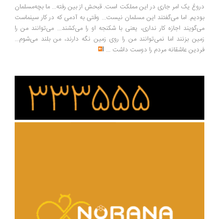
وغ یک امر جاری در این مملکت است. قبحش از بین رفته... ما بچه‌مسلمان
دیم. اما می‌گفتند این مسلمان نیست... وقتی به آدمی که در کار سینماست
‌گویند اجازه کار نداری، یعنی با شکنجه او را می‌کشند... می‌توانند من را
ین بزنند اما نمی‌توانند من را روی زمین نگه دارند، من بلند می‌شوم...
دین عاشقانه مردم را دوست داشت
...