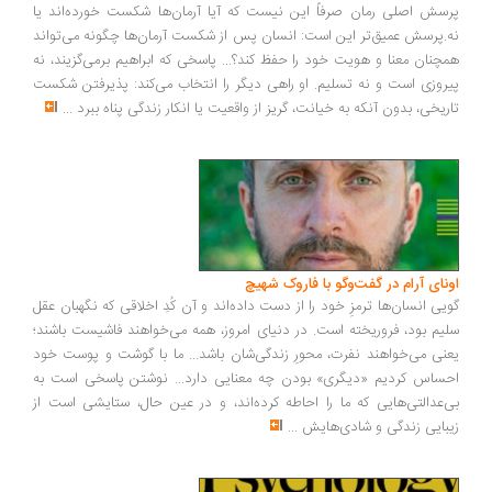
سش اصلی رمان صرفاً این نیست که آیا آرمان‌ها شکست خورده‌اند یا
.پرسش عمیق‌تر این است: انسان پس از شکست آرمان‌ها چگونه می‌تواند
چنان معنا و هویت خود را حفظ کند؟... پاسخی که ابراهیم برمی‌گزیند، نه
روزی است و نه تسلیم. او راهی دیگر را انتخاب می‌کند: پذیرفتن شکست
ریخی، بدون آنکه به خیانت، گریز از واقعیت یا انکار زندگی پناه ببرد
...
ونای آرام در گفت‌وگو با فاروک شهیچ
یی انسان‌ها ترمزِ خود را از دست داده‌اند و آن کُدِ اخلاقی که نگهبان عقل
یم بود، فروریخته است. در دنیای امروز، همه می‌خواهند فاشیست باشند؛
نی می‌خواهند نفرت، محورِ زندگی‌شان باشد... ما با گوشت و پوست خود
ساس کردیم «دیگری» بودن چه معنایی دارد... نوشتن پاسخی است به
‌عدالتی‌هایی که ما را احاطه کرده‌اند، و در عین حال، ستایشی است از
بایی زندگی و شادی‌هایش
...