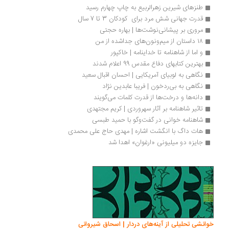
طنزهای شیرین زهرالربیع به چاپ چهارم رسید
قدرت جهانی شش مرد برای  کودکان 3 تا 7 سال
مروری بر پیشانی‌نوشت‌ها | بهاره حجتی
۱۸ داستان از میم‌ونون‌های جداشده از من
و اما از شاهنامه تا خداینامه | خاکپور
بهترین کتابهای دفاع مقدس 99 اعلام شدند
نگاهی به لوبیای آمریکایی | احسان اقبال سعید
نگاهی به بی‌ردخون | فریبا عابدین نژاد
دانه‌ها و درخت‌ها از قدرت کلمات می‌گویند
تاثیر شاهنامه بر آثار سهروردی | کریم مجتهدی
شاهنامه خوانی در گفت‌وگو با حمید طبسی
هات داگ با انگشت اشاره | مهدی حاج علی محمدی
جایزه دو میلیونی «ارغوان» اهدا شد
انشی تحلیلی از آینه‌های دردار | اسحاق شیروانی