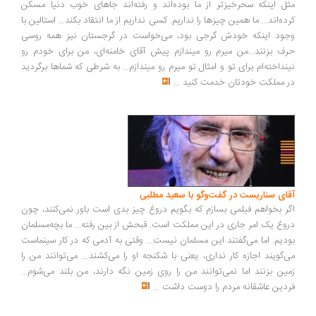
ل اینکه سحرخیزتر از ما بوده‌اند و رفته‌اند جاهای خوب دنیا مسکن
ده‌اند... ما همین چیزها را نداریم. کسی نداریم از ما انتقاد بکند... استالین با
ود اینکه خودش گرجی بود، می‌خواست در گرجستان نیز همه روسی
ف بزنند...من میرم رو میندازم پیش آقای خامنه‌ای، من برای خودم رو
نداخته‌ام برای تو و امثال تو میرم رو میندازم... به شرطی که شماها برگردید
 مملکت خودتان خدمت کنید
...
ای سناریست در گفت‌وگو با سعید مطلبی
ر بخواهم فیلمی بسازم که بگویم دروغ چیز بدی است باور نمی‌کنند، چون
وغ یک امر جاری در این مملکت است. قبحش از بین رفته... ما بچه‌مسلمان
دیم. اما می‌گفتند این مسلمان نیست... وقتی به آدمی که در کار سینماست
‌گویند اجازه کار نداری، یعنی با شکنجه او را می‌کشند... می‌توانند من را
ین بزنند اما نمی‌توانند من را روی زمین نگه دارند، من بلند می‌شوم...
دین عاشقانه مردم را دوست داشت
...