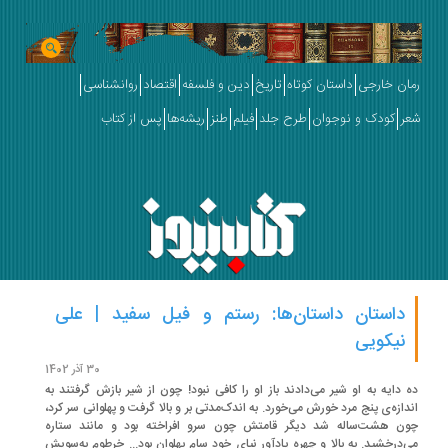
ان خارجی
داستان کوتاه
تاریخ
دین و فلسفه
اقتصاد
روانشناسی
ر
کودک و نوجوان
طرح جلد
فیلم
طنز
ریشه‌ها
پس از کتاب
داستان داستان‌ها: رستم و فیل سفید | علی
نیکویی
30 آذر 1402
 دایه به او شیر می‌دادند باز او را کافی نبود! چون از شیر بازش گرفتند به
دازه‌ی پنج مرد خورش می‌خورد. به اندک‌مدتی بر و بالا گرفت و پهلوانی سر کرد،
ن هشت‌ساله شد دیگر قامتش چون سرو افراخته بود و مانند ستاره
‌درخشید. به بالا و چهره یادآور نیای خود سام پهلوان بود... خرطوم به‌سویش