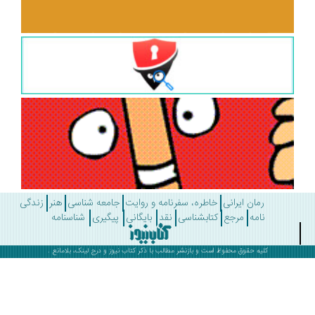
رمان ایرانی
خاطره، سفرنامه و روایت
جامعه شناسی
هنر
زندگی
نامه
مرجع
کتابشناسی
نقد
بایگانی
پیگیری
شناسنامه
کلیه حقوق محفوظ است و بازنشر مطالب با ذکر
کتاب نیوز
و درج لینک، بلامانع .