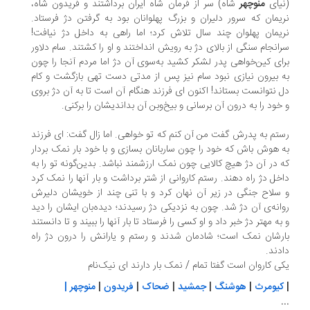
یای
منوچهر
شاه) سر از فرمان شاه ایران برداشتند و فریدون شاه،
یمان که سرور دلیران و بزرگ پهلوانان بود به گرفتن دژ فرستاد.
یمان پهلوان چند سال تلاش کرد؛ اما راهی به داخل دژ نیافت!
انجام سنگی از بالای دژ به رویش انداختند و او را کشتند. سام دلاور
ای کین‌خواهی پدر لشکر کشید به‌سوی آن دژ اما مردم آنجا را چون
 بیرون نیازی نبود سام نیز پس از مدتی دست تهی بازگشت و کام
 نتوانست بستاند! اکنون ای فرزند هنگام آن است تا به آن دژ بروی
خود را به درون آن برسانی و بیخ‌وبن آن بداندیشان را برکنی.
تم به پدرش گفت من آن کنم که تو خواهی. اما زال گفت: ای فرزند
 هوش باش که خود را چون ساربانان بسازی و با خود بار نمک بردار
 در آن دژ هیچ کالایی چون نمک ارزشمند نباشد. بدین‌گونه تو را به
خل دژ راه ‌دهند. رستم کاروانی از شتر برداشت و بار آنها را نمک کرد
سلاح جنگی در زیر آن نهان کرد و با تنی چند از خویشان دلیرش
انه‌ی آن دژ شد. چون به نزدیکی دژ رسیدند؛ دیده‌بان ایشان را دید
به مهتر دژ خبر داد و او کسی را فرستاد تا بار آنها را ببیند و تا دانستند
رشان نمک است؛ شادمان شدند و رستم و یارانش را درون دژ راه
دند.
ی کاروان است گفتا تمام / نمک بار دارند ای نیک‌نام
یومرث
|
هوشنگ
|
جمشید
|
ضحاک
|
فریدون
|
منوچهر |