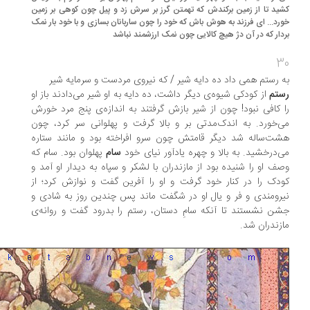
ید تا از زمین برکندش که تهمتن گرز بر سرش زد و پیل چون کوهی بر زمین
رد... ای فرزند به هوش باش که خود را چون ساربانان بسازی و با خود بار نمک
دار که در آن دژ هیچ کالایی چون نمک ارزشمند نباشد
3
 رستم همی داد ده دایه شیر / که نیروی مردست و سرمایه شیر
تم
از کودکی شیوه‌ی دیگر داشت، ده دایه به او شیر می‌دادند باز او
 کافی نبود! چون از شیر بازش گرفتند به اندازه‌ی پنج مرد خورش
‌خورد. به اندک‌مدتی بر و بالا گرفت و پهلوانی سر کرد، چون
ت‌ساله شد دیگر قامتش چون سرو افراخته بود و مانند ستاره
‌درخشید. به بالا و چهره یادآور نیای خود
سام
پهلوان بود. سام که
ف او را شنیده بود از مازندران با لشکر و سپاه به دیدار او آمد و
دک را در کنار خود گرفت و او را آفرین گفت و نوازش کرد؛ از
رومندی و فر و یال او در شگفت ماند پس چندین روز به شادی و
ن نشستند تا آنکه سامِ دستان، رستم را بدرود گفت و روانه‌ی
زندران شد.