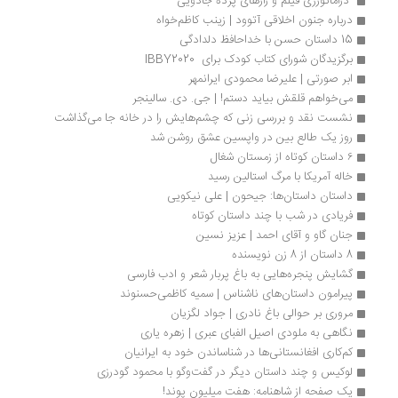
 دراماتورژی فیلم و رازهای پرده جادویی 
درباره جنون اخلاقی آتوود | زینب کاظم‌خواه 
15 داستان حسن با خداحافظ دلدادگی
برگزیدگان شورای کتاب کودک برای  IBBY2020
ابر صورتی | علیرضا محمودی ایرانمهر
می‌خواهم قلقش بیاید دستم! | جی. دی. سالینجر
نشست نقد و بررسی زنی که چشم‌هایش را در خانه جا می‌گذاشت
روز یک طالع بین در واپسین عشق روشن شد
۶ داستان کوتاه از زمستان شغال
خاله آمریکا با مرگ استالین رسید
داستان داستان‌ها: جیحون | علی نیکویی
فریادی در شب با چند داستان کوتاه
جنان گاو و آقای احمد | عزیز نسین
8 داستان از 8 زن نویسنده
گشایش پنجره‌هایی به باغ پربار شعر و ادب فارسی
پیرامون داستان‌های ناشناس | سمیه کاظمی‌حسنوند
مروری بر حوالی باغ نادری | جواد لگزیان
نگاهی به ملودی اصیل الفبای عبری | زهره یاری
کم‌کاری افغانستانی‌ها در شناساندن خود به ایرانیان
لوکیس و چند داستان دیگر در گفت‌وگو با محمود گودرزی
یک صفحه از شاهنامه: هفت میلیون پوند!