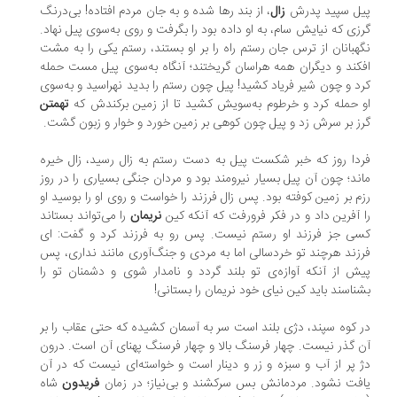
ل سپید پدرش
زال
، از بند رها شده و به جان مردم افتاده! بی‌درنگ
زی که نیایش سام، به او داده بود را بگرفت و روی به‌سوی پیل نهاد.
هبانان از ترس جان رستم راه را بر او بستند، رستم یکی را به مشت
کند و دیگران همه هراسان گریختند؛ آنگاه به‌سوی پیل مست حمله
د و چون شیر فریاد کشید! پیل چون رستم را بدید نهراسید و به‌سوی
 حمله کرد و خرطوم به‌سویش کشید تا از زمین برکندش که
تهمتن
ز بر سرش زد و پیل چون کوهی بر زمین خورد و خوار و زبون گشت.
دا روز که خبر شکست پیل به دست رستم به زال رسید، زال خیره
ند؛ چون آن پیل بسیار نیرومند بود و مردان جنگی بسیاری را در روز
م بر زمین کوفته بود. پس زال فرزند را خواست و روی او را بوسید او
 آفرین داد و در فکر فرورفت که آنکه کین
نریمان
را می‌تواند بستاند
ی جز فرزند او رستم نیست. پس رو به فرزند کرد و گفت: ای
زند هرچند تو خردسالی اما به مردی و جنگ‌آوری مانند نداری، پس
ش از آنکه آوازه‌ی تو بلند گردد و نامدار شوی و دشمنان تو را
ناسند باید کین نیای خود نریمان را بستانی!
 کوه سپند، دژی بلند است سر به آسمان کشیده که حتی عقاب را بر
 گذر نیست. چهار فرسنگ بالا و چهار فرسنگ پهنای آن است. درون
 پر از آب و سبزه و زر و دینار است و خواسته‌ای نیست که در آن
فت نشود. مردمانش بس سرکشند و بی‌نیاز؛ در زمان
فریدون
شاه