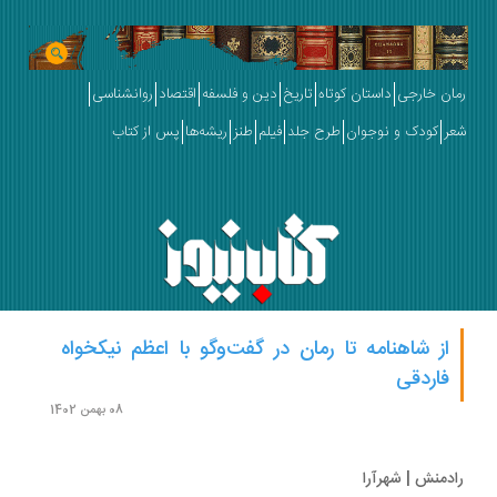
ان خارجی
داستان کوتاه
تاریخ
دین و فلسفه
اقتصاد
روانشناسی
ر
کودک و نوجوان
طرح جلد
فیلم
طنز
ریشه‌ها
پس از کتاب
از شاهنامه تا رمان در گفت‌وگو با اعظم نیکخواه
فاردقی
08 بهمن 1402
دمنش | شهرآرا