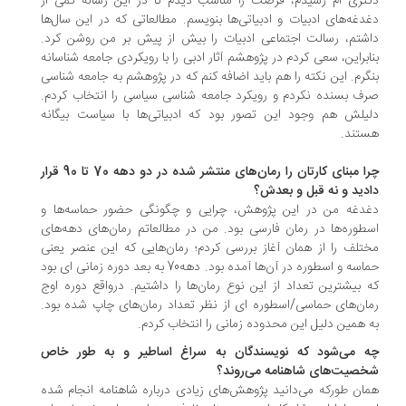
تری ام رسیدم، فرصت را مناسب دیدم تا در این رساله کمی از
دغه‌های ادبیات و ادبیاتی‌ها بنویسم. مطالعاتی که در این سال‌ها
شتم، رسالت اجتماعی ادبیات را بیش از پیش بر من روشن کرد.
ابراین، سعی کردم در پژوهشم آثار ادبی را با رویکردی جامعه شناسانه
گرم. این نکته را هم باید اضافه کنم که در پژوهشم به جامعه شناسی
ف بسنده نکردم و رویکرد جامعه شناسی سیاسی را انتخاب کردم.
یلش هم وجود این تصور بود که ادبیاتی‌ها با سیاست بیگانه
تند.
چرا مبنای کارتان را رمان‌های منتشر شده در دو دهه 70 تا 90 قرار
دید و نه قبل و بعدش؟
دغه من در این پژوهش، چرایی و چگونگی حضور حماسه‌ها و
طوره‌ها در رمان فارسی بود. من در مطالعاتم رمان‌های دهه‌های
تلف را از همان آغاز بررسی کردم؛ رمان‌هایی که این عنصر یعنی
حماسه و اسطوره در آن‌ها آمده بود. دهه70 به بعد دوره زمانی ای بود
 بیشترین تعداد از این نوع رمان‌ها را داشتیم. درواقع دوره اوج
ان‌های حماسی/اسطوره ای از نظر تعداد رمان‌های چاپ شده بود.
 همین دلیل این محدوده زمانی را انتخاب کردم.
 می‌شود که نویسندگان به سراغ اساطیر و به طور خاص
صیت‌های شاهنامه می‌روند؟
ان طورکه می‌دانید پژوهش‌های زیادی درباره شاهنامه انجام شده