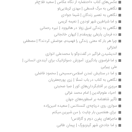
عکس‌های کتاب «احتضار» از نگاه عکاس | سعید فلاح‌فر
نگاهی به مرگ قسطی | مهدی کربلایی‌‌لو
نگاهی به تعمیر زندگان | شیما جوادی 
و اما شیاطین شهر لودون | نعیمه کریمی
نگاهی به زندگی امیل زولا در هالیوود | نیره رحمانی
ده فرمان یارعلی پورمقدم | کیهان خانجانی
چرا هر بار که معنی زندگی را فهمیدم، عوضش کردند؟! | مصطفی 
اعتزالی
اندیشیدن فراگیر در گفت‌وگو با محمدعلی انواری
و اما فراسوی یادگیری: آموزش دموکراتیک برای آینده‌ی انسانی | 
علی پیرابی
و اما در ستایش تمدن اسلامی-مسیحی | محمود فاضلی
نگاهی به کتاب در باب تسلّا | زری پورجعفریان
مروری بر آفتابگردان‌های کور | صبا صحبتی
 احیاء علوم‌الدین | امام محمد غزالی
تأثیر شاهنامه بر اسطوره‌های جهان 
سواری روی دریاچه‌ی کنستانس | سعیده امین‌زاده
 برای هفتمین بار چایت را من شیرین میکنم
ماجراهای یِفرِن دوم و گارالاس!
و اما جاده‌ی شهر گینزبورگ | پیمان طالبی