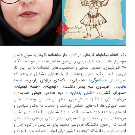
تر
اعظم نیکخواه فاردقی
در کتاب «
از شاهنامه تا رمان
» سراغ همین
موضوع رفته است تا با بررسی رمان‌های منتشر شده در دو دهه 70 تا
90 خورشیدی، حضور اساطیر و شخصیت‌های شاهنامه را در این آثار
بررسی کند. پیکره متنی پژوهش او را 10رمان تشکیل می‌دهد که
ارتند از: «
سالمرگی
»، «
حیرانی
»، «
کمدی تراژدی پارس
»، «
نیمه
یب
»، «
فریدون سه پسر داشت
»، «
تهمینه
»، «
قصه تهمینه
»،
هراب کشان
»، «
آتش زندان
» و «
به هادس خوش آمدید
».او
‌گوید یکی از انگیزه هایش برای انجام این کار این بوده که نشان
د ادبیاتی ها، آدم‌هایی منفعل نیستند و نسبت به وضع سیاسی و
تماعی جامعه خود حساس اند، اما واکنششان را با خلق ادبی نشان
‌دهند. اعظم نیکخواه و همسرش، دکتر مهدی نودهی چند ماهی
ت که از سوی دانشگاه فردوسی مشهد برای تدریس در گروه زبان و
بیات فارسی دانشگاه کوفه به کشور عراق اعزام شده اند و در آنجا نیز