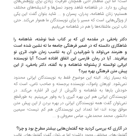
ت؛ اما این شاهکار ادبی همچنان ظرفیت زیادی برای پژوهش‌های
شِ رو دارد. در شاهنامه شاهد وجود نسل‌ها و اندیشه‌های مختلف
تیم؛ زنان شاهنامه، پدران، پسران و ... شاید بتوان گفت این یکی
 ویژگی‌هایی است که مسیر را برای نویسندگان ما هموار می‌کند. حتی
ب ترین عاشقانه‌ها را هم در شاهنامه می‌یابیم.
تر یاحقی در مقدمه ای که بر کتاب شما نوشته، شاهنامه را
هکاری دانسته که در ضمیر فرهنگی جامعه ما ته نشین شده است
هنرمند می‌تواند با شورانیدن آن به تناسب زمان خود، اثری نو
افریند. آیا در رمان فارسی این اتفاق افتاده است؟ آیا نویسنده
رانی توانسته از پشتوانه شاهنامه و به گفته، دکتر یاحقی، از این
ش متن فرهنگی بهره ببرد؟
ه بسیار زیاد. البته این موضوع فقط به نویسندگان ایرانی محدود
ی‌شود. اورهان پاموک، نویسنده برجسته و صاحب نامی، است که
دش بارها به شاهنامه و تأثیرش از این اثر اشاره می‌کند. در
یسندگان ایرانی هم این بهره گیری را به وفور می‌بینیم. به طورقطع
ی‌توان گفت همه نویسندگان ایرانی در بهره بردن از این پیش متن
فق بوده اند؛ اما تعداد این نویسندگان هم کم نیست؛ سیمین
نشور، محمد محمدعلی، عباس معروفی و ...
 آثاری که بررسی کردید چه گفتمان‌هایی بیشتر مطرح بود و چرا؟
تمان‌های مختلفی وجود داشت؛ اما می‌توان گفت گفتمان‌های غالب