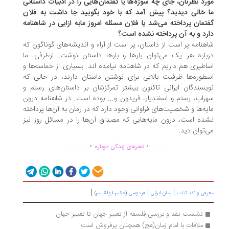
رد نظرتان، جای چه سوژه‌ها یا گفتمان‌هایی را در ادبیات داستانی
 خالی دیدید؟ پیش آمد که با خود بگویید جا داشت به فلان
تمان پرداخته می‌شد یا فلان مسئله امروز مابه ازایی در شاهنامه
رد و به آن پرداخته نشده است؟
هنامه پر است از داستان، پر است از آراء و اندیشه‌های گوناگون که
باره هر یک می‌توان بارها و بارها داستان نوشت. ازطرفی، ما
اطیری هم داریم که در شاهنامه نیامده اند. بسیاری از حماسه‌ها و
طوره‌ها ظرفیت بالایی برای نوشتن داستان دارند، در حالی که
یسندگان ایرانی تاکنون بیشتر تمرکزشان بر داستان‌های رستم و
راب، رستم و اسفندیار، فریدون و... بوده است. در شاهنامه درون
یه‌ها و شخصیت‌های فراوانی وجود دارد که در رمان به آن‌ها پرداخته
ده است، درون مایه‌هایی که مصداق آن‌ها را در مسائل روز نیز
‌توان دید.
.
.
...............
..............
تجربه‌ی زندگی دوباره
|
|
|
رفی و نقد کتاب
رمان ایرانی
فردوسی (حکیم ابوالقاسم)
نشست نقد و بررسی فلسفه از تعبیر جهان تا تغییر جهان
ملاقات‌ با امام زمان(عج) ‌همچنان ‌پرفروش است