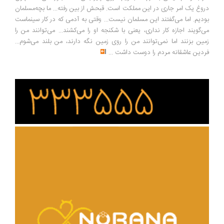
وغ یک امر جاری در این مملکت است. قبحش از بین رفته... ما بچه‌مسلمان
دیم. اما می‌گفتند این مسلمان نیست... وقتی به آدمی که در کار سینماست
‌گویند اجازه کار نداری، یعنی با شکنجه او را می‌کشند... می‌توانند من را
ین بزنند اما نمی‌توانند من را روی زمین نگه دارند، من بلند می‌شوم...
دین عاشقانه مردم را دوست داشت
...