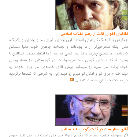
اضای اخوان ثالث از رهبر انقلاب اسلامی
گیدن با فرهنگ کار عبثی است... این برادران آریایی ما و برادران وایکینگ،
ل اینکه سحرخیزتر از ما بوده‌اند و رفته‌اند جاهای خوب دنیا مسکن
ده‌اند... ما همین چیزها را نداریم. کسی نداریم از ما انتقاد بکند... استالین با
ود اینکه خودش گرجی بود، می‌خواست در گرجستان نیز همه روسی
ف بزنند...من میرم رو میندازم پیش آقای خامنه‌ای، من برای خودم رو
نداخته‌ام برای تو و امثال تو میرم رو میندازم... به شرطی که شماها برگردید
 مملکت خودتان خدمت کنید
...
ای سناریست در گفت‌وگو با سعید مطلبی
ر بخواهم فیلمی بسازم که بگویم دروغ چیز بدی است باور نمی‌کنند، چون