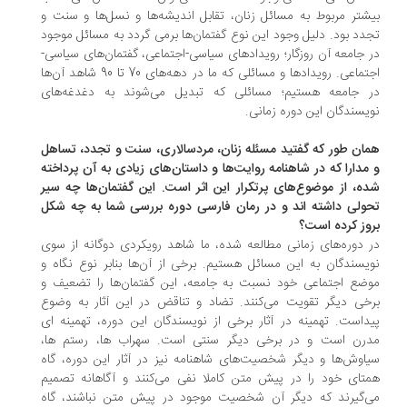
شتر مربوط به مسائل زنان، تقابل اندیشه‌ها و نسل‌ها و سنت و
دد بود. دلیل وجود این نوع گفتمان‌ها برمی گردد به مسائل موجود
 جامعه آن روزگار؛ رویدادهای سیاسی-اجتماعی، گفتمان‌های سیاسی-
اجتماعی. رویدادها و مسائلی که ما در دهه‌های 70 تا 90 شاهد آن‌ها
 جامعه هستیم؛ مسائلی که تبدیل می‌شوند به دغدغه‌های
یسندگان این دوره زمانی.
ان طور که گفتید مسئله زنان، مردسالاری، سنت و تجدد، تساهل
مدارا که در شاهنامه روایت‌ها و داستان‌های زیادی به آن پرداخته
ه، از موضوع‌های پرتکرار این اثر است. این گفتمان‌ها چه سیر
ولی داشته اند و در رمان فارسی دوره بررسی شما به چه شکل
وز کرده است؟
 دوره‌های زمانی مطالعه شده، ما شاهد رویکردی دوگانه از سوی
یسندگان به این مسائل هستیم. برخی از آن‌ها بنابر نوع نگاه و
ضع اجتماعی خود نسبت به جامعه، این گفتمان‌ها را تضعیف و
خی دیگر تقویت می‌کنند. تضاد و تناقض در این آثار به وضوع
داست. تهمینه در آثار برخی از نویسندگان این دوره، تهمینه ای
رن است و در برخی دیگر سنتی است. سهراب ها، رستم ها،
اوش‌ها و دیگر شخصیت‌های شاهنامه نیز در آثار این دوره، گاه
تای خود را در پیش متن کاملا نفی می‌کنند و آگاهانه تصمیم
‌گیرند که دیگر آن شخصیت موجود در پیش متن نباشند، گاه