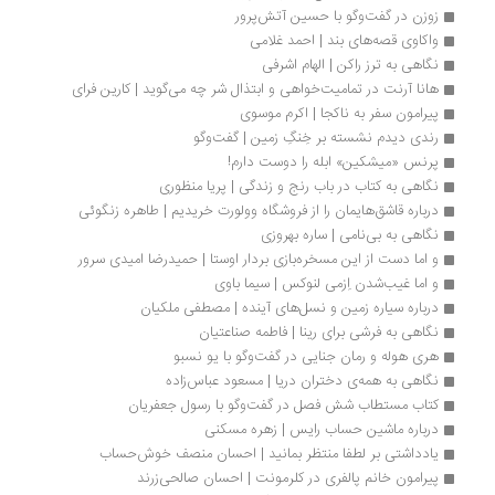
زوزن در گفت‌وگو با حسین آتش‌پرور
واكاوی قصه‌های بند | احمد غلامی
نگاهی به ترز راکن | الهام اشرفی
هانا آرنت در تمامیت‌خواهی و ابتذال شر چه می‌گوید | کارین فرای
پیرامون سفر به ناکجا | اکرم موسوی
رندی ديدم نشسته بر خِنگِ زمين | گفت‌وگو
پرنس «میشکین» ابله را دوست دارم!
نگاهی به کتاب در باب رنج و زندگی | پریا منظوری
درباره قاشق‌هایمان را از فروشگاه وولورت خریدیم | طاهره زنگوئی
نگاهی به بی‌نامی | ساره بهروزی
و اما دست از این مسخره‌بازی بردار اوستا | حمیدرضا امیدی سرور
و اما غیب‌شدن اِزمی لنوکس | سیما باوی
درباره سیاره زمین و نسل‌های آینده | مصطفی ملکیان 
نگاهی به فرشی برای رینا | فاطمه صناعتیان
هری هوله و رمان جنایی در گفت‌وگو با یو نسبو
نگاهی به همه‌ی دختران دریا | مسعود عباس‌زاده
کتاب مستطاب شش فصل در گفت‌وگو با رسول جعفریان
درباره ماشین حساب رايس | زهره مسکنی
یادداشتی بر لطفا منتظر بمانید | احسان منصف خوش‌حساب
پیرامون خانم پالفری در کلرمونت | احسان صالحی‌زرند