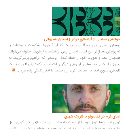
انشی تحلیلی از آینه‌های دردار | اسحاق شیروانی
سش اصلی رمان صرفاً این نیست که آیا آرمان‌ها شکست خورده‌اند یا
.پرسش عمیق‌تر این است: انسان پس از شکست آرمان‌ها چگونه می‌تواند
چنان معنا و هویت خود را حفظ کند؟... پاسخی که ابراهیم برمی‌گزیند، نه
روزی است و نه تسلیم. او راهی دیگر را انتخاب می‌کند: پذیرفتن شکست
ریخی، بدون آنکه به خیانت، گریز از واقعیت یا انکار زندگی پناه ببرد
...
ونای آرام در گفت‌وگو با فاروک شهیچ
یی انسان‌ها ترمزِ خود را از دست داده‌اند و آن کُدِ اخلاقی که نگهبان عقل
یم بود، فروریخته است. در دنیای امروز، همه می‌خواهند فاشیست باشند؛