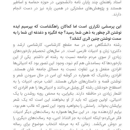
تاد راهنمای چند پایان نامه دانشجویی در حوزه حماسه و اساطیر
تند و پژوهش‌های مشترکی در همین باره نیز در دست انجام
رند.
ن پرسشی تکراری است اما کماکان راهگشاست که بپرسیم ایده
شتن اثر چطور به ذهن شما رسید؟ چه انگیزه و دغدغه ای شما را به
ت نوشتن چنین اثری کشاند؟
ته دانشگاهی من در سه مقطع کارشناسی، کارشناسی ارشد و
تری؛ زبان و ادبیات فارسی است. در سال‌های تحصیلم بازخوردهای
ادی از سوی مردم جامعه نسبت به رشته ام داشتم. یکی از این
زخوردها که بسامدش هم کم نبود، وجود این تصور بود که ادبیاتی‌ها
رادی منفعل و بی تفاوت نسبت به مسائل جامعه شان هستند.
رادی رمانتیک که همواره در گوشه ای امن در حال سرودن شعر و
شتن قصه و داستان‌های خیالی هستند. اغلب مردم، ادبیات را به
طلاح خودشان رشته گل وبلبل می‌دانند و ادبیاتی‌ها را هم افرادی که
عار زیادی در حافظه دارند. بنابراین، به محض روبه روشدن با یک
بیاتی، اولین چیزی که باید از او بخواهند این است که یک شعر
ایشان بخواند. راستش را بخواهید وجود این تصور که غالب هم بود،
ایم آزاردهنده بود. در این سال‌ها همواره به رسالت‌های دیگر ادبیات
ر می‌کردم؛ اینکه ادبیات به جز التذاذ ادبی، چه رسالت‌های دیگری را
 دوش می‌کشد. زمانی که به مرحله انتخاب موضوع برای رساله