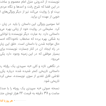
نویسنده از اندرونی منزل امام معصوم و س
در این فضا که شرح رفت و آمدها و نگاه مردم 
بیت او را روایت می‌کند نیز از دیگر ویژگی‌های
خوبی از عهده آن برآید.
اما سومین ویژگی این داستان را باید در زب
کرد. سلیمانی در روایت خود از زبانی بهره 
داستانی دارد. به عبارت دیگر نویسنده با توانایی
به شکلی بهره برده که مخطاب ناخودآگاه احس
حال مواجه شدن با داستان است. خلق این زبان 
در راه ایجاد آن در کنار جسارت نویسنده برای 
بسیار موفقی که در این زمینه وجود دارد یکی
می‌رود.
در نگاهی تازه و کلی «به سپیدی یک رؤیا» رم
داستانی تاریخی کمتر شنیده شده درباره یکی
تلاشی قابل تقدیر از سوی نویسنده، سعی کرده 
تاریخی شود.
نسخه صوتی «به سپیدی یک رویا» را با ص
ساعت و 38 دقیقه به قیمت 22 هزار تومان منتشر کرده است.
.
...............
هر روز با کت