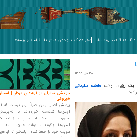
و فلسفه
اقتصاد
روانشناسی
شعر
کودک و نوجوان
طرح جلد
فیلم
طنز
ریشه‌ها
30 دی 1398
یک رؤیا
»، نوشته
فاطمه سلیمانی
کرد.
خوانشی تحلیلی از آینه‌های دردار | اسحاق
شیروانی
پرسش اصلی رمان صرفاً این نیست که آیا
آرمان‌ها شکست خورده‌اند یا نه.پرسش
عمیق‌تر این است: انسان پس از شکست
آرمان‌ها چگونه می‌تواند همچنان معنا و
هویت خود را حفظ کند؟... پاسخی که ابراهی