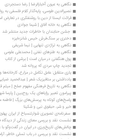
نگاهی به عیون أخبارالرضا | رضا دستجردی
نصیرالدین طوسی، پایه‌گذار کلام فلسفی به رو
قرائت ایستا از دین با روشنفکری در تعارض ا
نگاهی به خانه آفاق | شیما جوادی
 جشن حنابندان با خاطرات جدید منتشر شد 
دختری بر سنگ‌فرش خیس شانزه‌لیزه
نگاهی به تراژدی تنهایی | نیما شریفی
نگاهی به طنزهای نفتی | محمدعلی علومی
پول هنگفتی در میان است | برشی از کتاب
تجدید چاپ مردی که پروانه شد
یاری متقابل: عامل تکامل در مزارع، کارخانه‌ها و ک
یادداشتی بر متافیزیک شعر | عبدالحمید ضیای
نگاهی به تاریخ فرهنگی مفهوم صلح | میثم قه
پیرامون تعبیر رؤیاهای یک روح‌بین | پارسا شه
پاسخ‌های کوتاه به پرسش‌های بزرگ | فاطمه م
خیر و شر، حبقوق نبی و شکینا
 سفرنامه‌ی تصویری شوارتنسباخ از ایران پهلو
نشست نقد و بررسی معنای زندگی از دیدگاه ف
چالش‌های تاریخ‌ورزی در ایران در گفت‌وگو با 
نشست نقد و بررسی در باب تسلی خاطر، آر