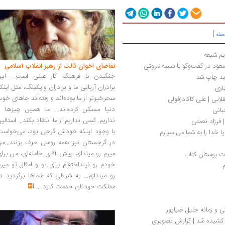
|
سفه
ریم شیعه
سعود در گفت‌وگو با سمیه مروتی
تقاضای اخوان ثالث از رهبر انقلاب اسلامی
جنگیدن با فرهنگ کار عبثی است... این
ید چاپ شد
برادران آریایی ما و برادران وایکینگ، مثل اینک
اری
سحرخیزتر از ما بوده‌اند و رفته‌اند جاهای خو
ابی | علی کاکادزفولی
دنیا مسکن کرده‌اند... ما همین چیزها را
بانی
نداریم. کسی نداریم از ما انتقاد بکند... استالی
فرزاد نعمتی 
با وجود اینکه خودش گرجی بود، می‌خواست
یا خدا را به شما می سپارم
در گرجستان نیز همه روسی حرف بزنند...من
میرم رو میندازم پیش آقای خامنه‌ای، من برا
مت بوستان کتاب
خودم رو نینداخته‌ام برای تو و امثال تو میر
رو میندازم... به شرطی که شماها برگردید د
مملکت خودتان خدمت کنید
...
و زمانه جلیل ضیاپور