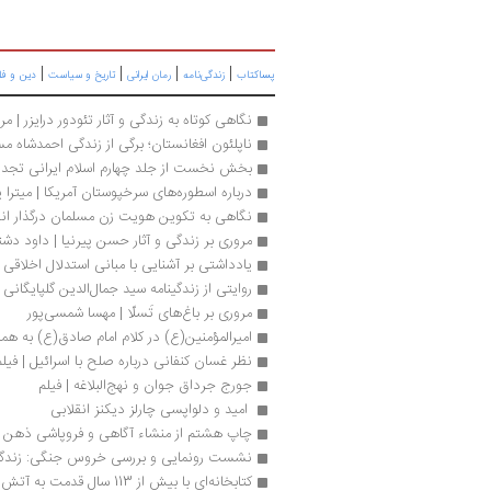
|
|
|
|
پساکتاب
زندگی‌نامه
رمان ایرانی
تاریخ و سیاست
دین و فل
نگاهی کوتاه به زندگی و آثار تئودور درایزر | م
ناپلئون افغانستان؛ برگی از زندگی احمدشاه م
بخش نخست از جلد چهارم اسلام ایرانی تجد
درباره اسطوره‌های سرخپوستان آمریکا | میترا ی
نگاهی به تکوین هویت زن مسلمان در‌گذار انقل
مروری بر زندگی و آثار حسن پیرنیا | داود دشت
یادداشتی بر آشنایی با مبانی استدلال اخلاقی | 
روایتی از زندگینامه سید جمال‌الدین گلپایگانی 
مروری بر باغ‌های تَسلّا | مهسا شمسی‌پور
امیرالمؤمنین(ع) در کلام امام صادق(ع) به ه
نظر غسان کنفانی درباره صلح با اسرائیل | فیلم
جورج جرداق جوان و نهج‌البلاغه | فیلم
 امید و دلواپسی چارلز دیکنز انقلابی 
چاپ هشتم از منشاء آگاهی و فروپاشی ذهن
نشست رونمایی و بررسی خروس جنگی: زندگی 
کتابخانه‌ای با بیش از 113 سال قدمت به آتش کشیده شد | گزارش تصویری