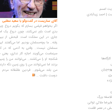
ایت اعسم
ست | احمد زیدآبادی
آقای سناریست در گفت‌وگو با سعید مطلبی
اگر بخواهم فیلمی بسازم که بگویم دروغ چی
بدی است باور نمی‌کنند، چون دروغ یک امر
جاری در این مملکت است. قبحش از بین
رفته... ما بچه‌مسلمان بودیم. اما می‌گفتند ای
مسلمان نیست... وقتی به آدمی که در کار
سینماست می‌گویند اجازه کار نداری، یعنی ب
ارگاه‌ها
شکنجه او را می‌کشند... می‌توانند من را زمی
ی
بزنند اما نمی‌توانند من را روی زمین نگه دارند
وه‌چیان
من بلند می‌شوم... فردین عاشقانه مردم را
ری
دوست داشت
...
ژده
ی
لاسفه بزرگ
علیرضا ملائی توانی
امش در عصر ظلمت