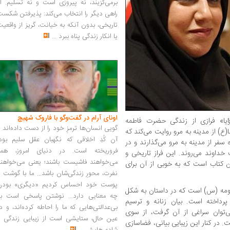
برمی‌گزیند، نه پیروزی است و نه تسلیم. ا
راهی دیگر را انتخاب می‌کند: پذیرفتن شکس
تاریخی، بدون آنکه به خیانت، گریز از واقعی
یا انکار زندگی پناه ببرد
...
اونای آرام در گفت‌وگو با فاروک شهیچ‭
یا» فرازی از زندگی حضرت فاطمه
گویی انسان‌ها ترمزِ خود را از دست داده‌اند 
) از مدینه به مرو روایت می‌کند که
آن کُدِ اخلاقی که نگهبان عقل سلیم بود،
سفر از مدینه به مرو می‌گذارند و در
فروریخته است. در دنیای امروز، همه
خداوند می‌روند. این فراز تاریخی و
می‌خواهند فاشیست باشند؛ یعنی می‌خواهند
ن کتاب است که به خوبی از آن برای
نفرت، محورِ زندگی‌شان باشد... ما با گوشت 
پوست خود احساس کردیم «دیگری» بودن
ومه (س) است که در داستان به شکل
چه معنایی دارد... نوشتن پاسخی است به
پرداخته است. بیان زنانه و ترسیم
بی‌عدالتی‌هایی که ما را احاطه کرده‌اند، و د
می‌توان سراغی از آن گرفت، از سوی
عین حال، ستایشی است از زیبایی زندگی و
 در کنار این زیبایی بیانی، فضاسازی