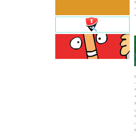
و
ت
ت
و
و
ر