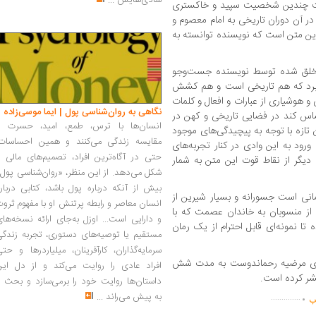
شادی‌هایش
...
اخت چندین شخصیت سپید و خاکستری
در آن دوران تاریخی به امام معصوم و
 این متن است که نویسنده توانسته به
ان خلق شده توسط نویسنده جست‌وجو
می‌برد که هم تاریخی است و هم کشش
 و هوشیاری از عبارات و افعال و کلمات
نگاهی به روان‌شناسی پول | ایما موسی‌زاده
اس کند در فضایی تاریخی و کهن در
انسان‌ها با ترس، طمع، امید، حسرت و
تازه با توجه به پیچیدگی‌های موجود
مقایسه زندگی می‌کنند و همین احساسات،
ورود به این وادی در کنار تجربه‌های
حتی در آگاه‌ترین افراد، تصمیم‌های مالی ر
 دیگر از نقاط قوت این متن به شمار
شکل می‌دهد. از این منظر، «روان‌شناسی پول
بیش از آنکه درباره پول باشد، کتابی دربار
انی است جسورانه و بسیار شیرین از
انسان معاصر و رابطه پرتنش او با مفهوم ثرو
 از منسوبان به خاندان عصمت که با
و دارایی است... اوزل به‌جای ارائه نسخه‌ها
تا نمونه‌ای قابل احترام از یک رمان
مستقیم یا توصیه‌های دستوری، تجربه زندگی
سرمایه‌گذاران، کارآفرینان، میلیاردرها و حت
دای مرضیه رحماندوست به مدت شش
افراد عادی را روایت می‌کند و از دل این
.
داستان‌ها روایت خود را برمی‌سازد و بحث ر
به پیش می‌راند
...
..............
اب