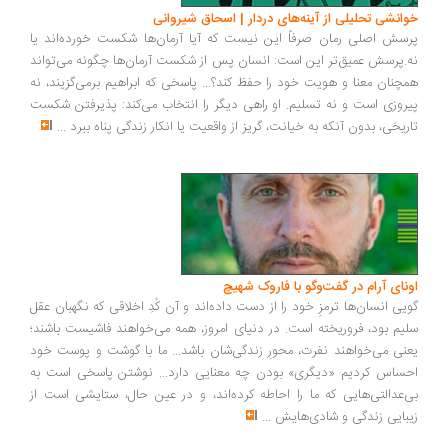
انشی تحلیلی از آینه‌های دردار | اسحاق شیروانی
سش اصلی رمان صرفاً این نیست که آیا آرمان‌ها شکست خورده‌اند یا
.پرسش عمیق‌تر این است: انسان پس از شکست آرمان‌ها چگونه می‌تواند
چنان معنا و هویت خود را حفظ کند؟... پاسخی که ابراهیم برمی‌گزیند، نه
روزی است و نه تسلیم. او راهی دیگر را انتخاب می‌کند: پذیرفتن شکست
ریخی، بدون آنکه به خیانت، گریز از واقعیت یا انکار زندگی پناه ببرد
...
ونای آرام در گفت‌وگو با فاروک شهیچ
یی انسان‌ها ترمزِ خود را از دست داده‌اند و آن کُدِ اخلاقی که نگهبان عقل
یم بود، فروریخته است. در دنیای امروز، همه می‌خواهند فاشیست باشند؛
نی می‌خواهند نفرت، محورِ زندگی‌شان باشد... ما با گوشت و پوست خود
ساس کردیم «دیگری» بودن چه معنایی دارد... نوشتن پاسخی است به
‌عدالتی‌هایی که ما را احاطه کرده‌اند، و در عین حال، ستایشی است از
بایی زندگی و شادی‌هایش
...