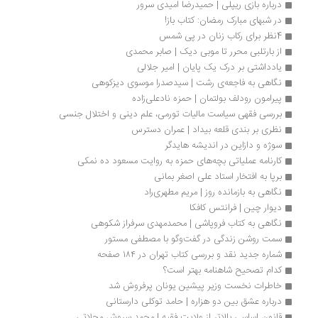
درباره بازی ریپلی | حمیدرضا امیدی سرور
در شبهای مبارک رمضان: کتاب باز!
4نظر برای رکاب زنان در پی شمس
از بارتلبی محرر تا موبی دیک | صابر محمدی
یادداشتی بر درک یک پایان | امیر جلالی
نگاهی به فاجعه‌ی رشت | سیدصدرا موسوی دیزکوهی
پیرامون رودلف بولتمان | حمزه نادعلی‌زاده
بررسی فقهی سیاست مالیات تورمی، علم دینی و اختلال جنسی
نظری بر بندی قلعه بیداد | عمران دسترس
سوژه و دازاین در اندیشه هایدگر
کارنامه عملیاتی بچه‌های حمزه به روایت مسعود ده نمکی
برپا به افتخار استاد علی اصغر بمانی
نگاهی به بازمانده روز | مریم مطهری‌راد
دیوار چین | فرانتس کافکا
نگاهی به کتاب فروپاشی | محمدمهدی سرفراز شکوهی
سمت روشن زندگی در گفت‌وگو با مصطفی مستور
شماره جدید نقد و بررسی کتاب تهران در ۱۸۴ صفحه 
کدام تصحیح شاهنامه بهتر است؟
خاطرات نخست وزیر پیشین یونان پرفروش شد 
درباره عشق بین دو هزاره | حامد توکلی دارستانی
قانون اساسی بالاتر از ولایت فقیه | محمد سروش محلاتی