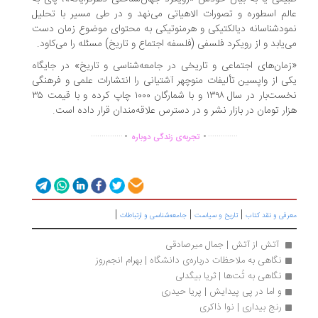
لم اسطوره و تصورات الاهیاتی می‌نهد و در طی مسیر با تحلیل
ودشناسانه دیالکتیکی و هرمنوتیکی به محتوای موضوع زمان دست
‌یابد و از رویکرد فلسفی (فلسفه اجتماع و تاریخ) مسئله را می‌کاود.
مان‌های اجتماعی و تاریخی در جامعه‌شناسی و تاریخ» در جایگاه
ی از واپسین تألیفات منوچهر آشتیانی را انتشارات علمی و فرهنگی
نخست‌بار در سال ۱۳۹۸ و با شمارگان ۱۰۰۰ چاپ کرده و با قیمت ۳۵
ار تومان در بازار نشر و در دسترس علاقه‌مندان قرار داده است.
.
.
...............
..............
تجربه‌ی زندگی دوباره
|
|
|
رفی و نقد کتاب
تاریخ و سیاست
جامعه‌شناسی و ارتباطات
 آتش از آتش | جمال میرصادقی
نگاهی به ملاحظات درباره‌ی دانشگاه | بهرام انجم‌روز
نگاهی به تُت‌ها | ثریا بیگدلی
و اما در پی پیدایش | پریا حیدری
رنج بیداری | نوا ذاکری