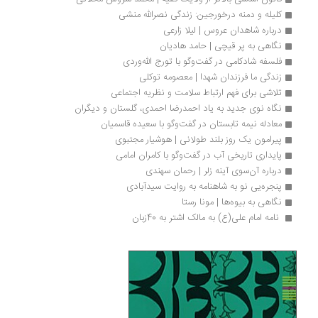
کلیله و دمنه درخورجین: زندگی نصرالله منشی
درباره شاهدان عروس | لیلا زارعی
نگاهی به پر قیچی | حامد هادیان
فلسفه شادکامی در گفت‌وگو با تورج الله‌وردی
زندگی ما فرزندان شهدا | معصومه توکلی
تلاشی برای فهم ارتباط سلامت و نظریه اجتماعی
نگاه نوی جدید به یاد احمدرضا احمدی، گلستان و دیگران
معادله نیمه تابستان در گفت‌وگو با سعیده قاسمیان
پیرامون یک روز بلند طولانی | هوشیار مجتبوی
پایداری تاریخی آب در گفت‌وگو با کامران امامی 
درباره‌ آن‌سوی آینه زلر | رحمان سهندی
پنجره‌یی نو به شاهنامه به روایت سیدآبادی
نگاهی به بیوه‌ها | مونا رستا 
 نامه امام علی(ع) به مالک اشتر به 40زبان 