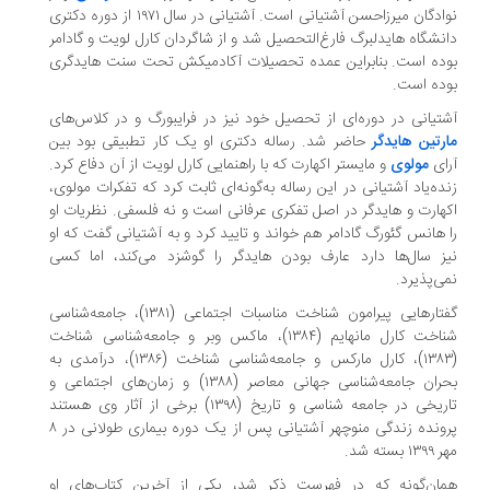
نوادگان میرزاحسن آشتیانی است. آشتیانی در سال ۱۹۷۱ از دوره دکتری
نشگاه هایدلبرگ فارغ‌التحصیل شد و از شاگردان کارل لویت و گادامر
ده است. بنابراین عمده تحصیلات آکادمیکش تحت سنت هایدگری
ده است.
تیانی در دوره‌ای از تحصیل خود نیز در فرایبورگ و در کلاس‌های
رتین هایدگر
حاضر شد. رساله دکتری او یک کار تطبیقی بود بین
ای
مولوی
و مایستر اکهارت که با راهنمایی کارل لویت از آن دفاع کرد.
ده‌یاد آشتیانی در این رساله به‌گونه‌ای ثابت کرد که تفکرات مولوی،
هارت و هایدگر در اصل تفکری عرفانی است و نه فلسفی. نظریات او
 هانس گئورگ گادامر هم خواند و تایید کرد و به آشتیانی گفت که او
ز سال‌ها دارد عارف بودن هایدگر را گوشزد می‌کند، اما کسی
ی‌پذیرد.
گفتارهایی پیرامون شناخت مناسبات اجتماعی (۱۳۸۱)، جامعه‌شناسی
شناخت کارل مانهایم (۱۳۸۴)، ماکس وبر و جامعه‌شناسی شناخت
(۱۳۸۳)، کارل مارکس و جامعه‌شناسی شناخت (۱۳۸۶)، درآمدی به
بحران جامعه‌شناسی جهانی معاصر (۱۳۸۸) و زمان‌های اجتماعی و
تاریخی در جامعه شناسی و تاریخ (۱۳۹۸) برخی از آثار وی هستند
پرونده زندگی منوچهر آشتیانی پس از یک دوره بیماری طولانی در ۸
۱ بسته شد.
ان‌گونه که در فهرست ذکر شد، یکی از آخرین کتاب‌های او