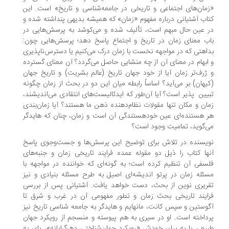
مان‌های اجتماعی و تاریخی در جامعه‌شناسی و تاریخ» است. این
اب آشتیانی درباره مفهوم «زمان» که همیشه بدیهی پنداشته شده و
 عین حال مبهم است، تألیف شده و می‌کوشد به پرسش‌هایی در
ب معنای زمان در تاریخ و اجتماع پاسخ دهد؛ پرسش‌هایی چون:
اهتی که در مواجهه نخست با زمان درک می‌کنیم یا دسترس‌ناپذیری
ابهام در معنای آن از چه منشایی حاصل می‌گردد؟ آن معنای گسترده
ژرف‌تر زمان آیا از خود جهان تاریخ (عالم بشریت) و تاریخ جهان
یهان) بر می‌آید؟ اساساً رابطه میان این دو در بحث از زمان چگونه
تبیین‌ ‎ پذیر است؟ آیا آن‌طور که ایدئالیست‌های انتقادی می‌اندیشند،
ان و مکان تنها مقولات نظام‌دهنده ذهن ما هستند؟ آیا زمان‌بندی
 هستنده‌ای عین خودهستندگی آن است و زمان، چنان که هایدگر
‌گوید، تمامیت وجود است؟
یسنده در تلاش برای توضیح این پرسش‌ها و جست‌وجوی پاسخ
ها کتاب را ذیل دو مقوله عمده فرایند تاریخی زمان و جنبه‌های
سفی آن تنظیم کرده است؛ به گونه‌ای که خواننده در مواجهه با
ئله زمان در پرتو اندیشه‌ای اصیل به طرح مسئله بنیادی و نیز
ریری نوین از بحث، دست خواهد یافت. آشتیانی پس از بررسی
ایند تاریخی بحث زمان و تطور مفهومی آن در غرب و شرق تا
وستین و سپس کانت، مانهایم و هایدگر به جامعه شناسی تاریخ نیز
داخته است. او در سیری به هم پیوسته و منسجم از رویکرد جهان
یعی یا به بیان خودش «رویکرد جهان‌شناختی دهرگرایانه»، پای به