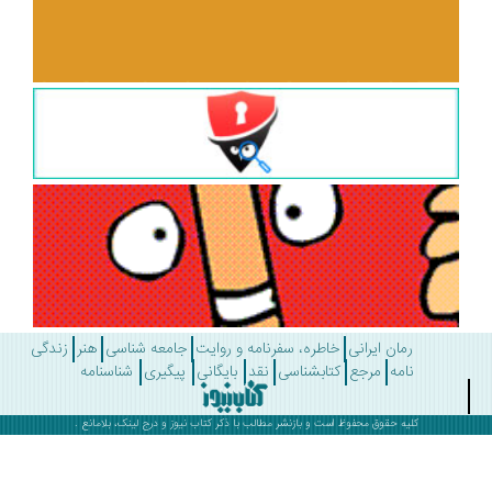
رمان ایرانی
خاطره، سفرنامه و روایت
جامعه شناسی
هنر
زندگی
نامه
مرجع
کتابشناسی
نقد
بایگانی
پیگیری
شناسنامه
کلیه حقوق محفوظ است و بازنشر مطالب با ذکر
کتاب نیوز
و درج لینک، بلامانع .