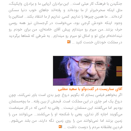
گیدن با فرهنگ کار عبثی است... این برادران آریایی ما و برادران وایکینگ،
ل اینکه سحرخیزتر از ما بوده‌اند و رفته‌اند جاهای خوب دنیا مسکن
ده‌اند... ما همین چیزها را نداریم. کسی نداریم از ما انتقاد بکند... استالین با
ود اینکه خودش گرجی بود، می‌خواست در گرجستان نیز همه روسی
ف بزنند...من میرم رو میندازم پیش آقای خامنه‌ای، من برای خودم رو
نداخته‌ام برای تو و امثال تو میرم رو میندازم... به شرطی که شماها برگردید
 مملکت خودتان خدمت کنید
...
ای سناریست در گفت‌وگو با سعید مطلبی
ر بخواهم فیلمی بسازم که بگویم دروغ چیز بدی است باور نمی‌کنند، چون
وغ یک امر جاری در این مملکت است. قبحش از بین رفته... ما بچه‌مسلمان
دیم. اما می‌گفتند این مسلمان نیست... وقتی به آدمی که در کار سینماست
‌گویند اجازه کار نداری، یعنی با شکنجه او را می‌کشند... می‌توانند من را
ین بزنند اما نمی‌توانند من را روی زمین نگه دارند، من بلند می‌شوم...
دین عاشقانه مردم را دوست داشت
...