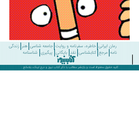
رمان ایرانی
خاطره، سفرنامه و روایت
جامعه شناسی
هنر
زندگی
نامه
مرجع
کتابشناسی
نقد
بایگانی
پیگیری
شناسنامه
کلیه حقوق محفوظ است و بازنشر مطالب با ذکر
کتاب نیوز
و درج لینک، بلامانع .