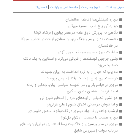
|
|
|
|
رفی و نقد کتاب
تاریخ و سیاست
جامعه‌شناسی و ارتباطات
آصف بیات
درباره شیفتگی‌ها | فاطمه صناعتیان
درباره آن پنج شب | سمیه مهرگان
نگاهی به پرورش ذوق عامه در عصر پهلوی | فرشاد کوشا
نشست نقد و بررسی جنگ پنهان: اسنادی از حضور نظامی امریکا 
در افغانستان
خاطرات میرزا حسین خیاط با من و آزادی
وقتی چرچیل گوسفندها را قربانی می‌کرد و استالین به یک بانک 
دستبرد می‌زد
ده پاپ که جهان را به لرزه انداختند به ایران رسیدند
در جستجوی زمان از دست رفته | مارسل پروست
مروری بر فراملی‌گرایی در اندیشه سیاسی ایران: زندگی و زمانه 
احمد فردید | افشین متین‌عسگری
خوانشی تحلیلی از آینه‌های دردار | اسحاق شیروانی
و اما کاوش در مبانی اخلاق هیوم | علی غزالی‌فر
از شب جاهلان تا اوراد نیمروز در گفت‌وگو با منصور علیمرادی
درباره هست یا نیست | دلارام دل‌نواز
مروری بر مدرنیزاسیون و حاکمیت پسا-استعماری در ایران؛ رساله‌ای 
در باب دولت | سیروس شایق