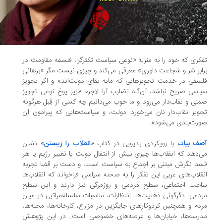
کری که خود را به‌ منزله «نوعی سیاست تکثرگرا، فلسفه مقاومت در
ابر شر و شجاعت داوری» معرفی می‌کند و چیزی نیست مگر «برهانی
سفی در خدمت تجویزهایی که مایه بقای دولت‌اند» و اگر تجویز
اسی صریح نباشد، آن‌گاه تضارب آرا لاجرم «زیر یوغ نوعی تجویز
نی و نقاب‌دار می‌رود و ما خوب می‌دانیم چه کسی از قِبل هرگونه
ویز نقاب‌دار نان می‌خورد: دولت، و سیاست‌هایی که پیرامون آن
رت‌بندی می‌شود».
صف بیات
با رویکردی بدیویی در کتاب «
انقلاب را زیستن
» نشان
‌دهد که انقلاب‌ها چیزی بیش از انتقال دولت یا تغییر رژیم یا هر
م نگرش مبتنی بر اجماع به سیاست است، و دست بر قضا تجربه
قلاب‌های عربی این تفکر را به صحنه سیاسی فراخواند که انقلاب‌ها
احت اجتماعی، سطح مردمی و روزمرگی نیز دارند و این سطح
دمی، دگرگونی ذهنیت‌ها، انتظارات، مناسبات سلسله‌مراتبی در میان
دم و همچنین کردوکارهای جایگزین در مزارع، کارخانه‌ها، محله‌ها،
رسه‌ها، خیابان‌ها و عرصه‌های خصوصی است. در این پژوهشِ