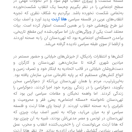
ئله شکست و پیروزی انقلاب فهم شود و اگر تحولات مهمی در
ح اجتماعی را در نظر بگیریم چه‌بسا یک انقلابِ شکست‌خورده
‌تمامی شکست نخورده باشد. برگردیم به شکاف نظری که تجربه
قلاب‌های عربی در فلسفه سیاسی
هانا آرنت
پدید آورد و آصف بیات
ز طرح پژوهشی خود را بر همین گسست استوار کرده است. بیات
تقد است یکی از ویژگی‌های بارز اما سرکوب‌شده این مقطع تاریخی،
آمدن «مسئله‌ای اجتماعی‌» بود که تهی‌دستان آن را به صحنه آوردند
ازقضا از سوی طبقه سیاسی نادیده گرفته می‌شد.
ش‌ها و انتظارات رادیکال، از خیزش‌های خیابانی و حضور مستمر در
یادین شهری گرفته تا سازمان‌دهی تهی‌دستان و کارگران و
ت‌فروشان خیابانی در قالب اتحادیه به ابتکار خود و تصرف زمین و
واع کنش‌های مستقیم که بر پایه نافرمانی مدنی سازمان یافته بود.
‌این‌ترتیب، مردم یا همان تهی‌دستان بی‌آنکه از دموکراسی سخن
ویند، دموکراسی را در زندگی روزمره خود اجرا کردند، دموکراسی را
دگی کردند. اما واهمه نخبگان و مقامات سیاسی این بود که
ی‌دستان ناخواسته «مسئله اجتماعی» یعنی فقر و محرومیت و
برابری را به صحنه انقلاب آوردند. از اینجا پای هانا آرنت و فلسفه
اسی او به میان می‌آید، چراکه به تعبیر آصف بیات چیزی که
ی‌دستان در تونس و مصر مدعی‌اش بودند، شبیه به آن چیزی بود
 هانا آرنت می‌توانست آن را «تخریب‌کننده انقلاب و مخربِ عمل
اسی بنیادینِ گشایش فضا برای آزادی» بداند. «از نظر هانا آرنت