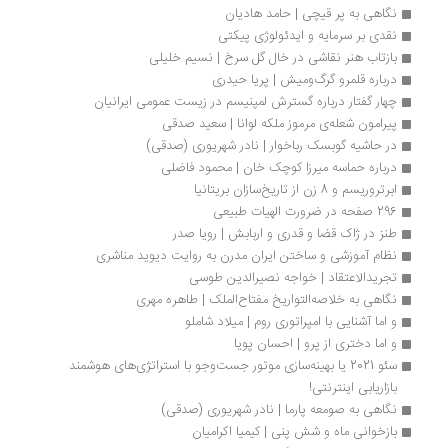
نگاهی به پر قیچی | حامد هادیان
نقدی بر سرمایه و ایدئولوژی پیکتی
بازتاب هنر نقاشی در خال گل سرخ | نسیم خلیلی
درباره قلمرو گرگ‌ومیش | پریا حیدری
چهار گفتار درباره گسترش لمپنیسم در زیست عمومی ایرانیان
پیرامون شعله‌ی مرموز ملکه لوانا | سعید صدقی
در حاشیه گوبسک رباخوار | نادر شهریوری (صدقی)
درباره حماسه میرزا کوچک خان | محمود فاضلی
ابرتروریسم و 8 زن از تاریخ‌سازان بریتانیا
296 صفحه در ضرورت الهیات طبیعی
طنز در ژاک قضا و قدری و اربابش | رویا صدر
نظام آموزشی و ساختن ایران مدرن به روایت دیوید مناشری
تجریدالاعتقاد | خواجه نصیرالدین طوسی
نگاهی به خلاصه‌التواریخ مفتاح‌الملک | طاهره مهری
و اما آشنایی با امپراتوری روم | میلاد شاملو
و اما دختری از پرو | احسان پویا
سئو 2021 یا بهینه‌سازی موتور جست‌وجو با استراتژی‌های هوشمند 
بازاریابی اینترنتی!
نگاهی به صومعه پارما | نادر شهریوری (صدقی)
بازخوانی ماه و شش پنی | کیمیا اکرامیان