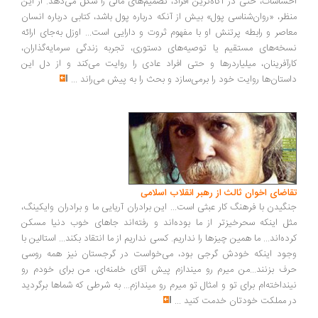
ساسات، حتی در آگاه‌ترین افراد، تصمیم‌های مالی را شکل می‌دهد. از این
ظر، «روان‌شناسی پول» بیش از آنکه درباره پول باشد، کتابی درباره انسان
اصر و رابطه پرتنش او با مفهوم ثروت و دارایی است... اوزل به‌جای ارائه
خه‌های مستقیم یا توصیه‌های دستوری، تجربه زندگی سرمایه‌گذاران،
رآفرینان، میلیاردرها و حتی افراد عادی را روایت می‌کند و از دل این
ستان‌ها روایت خود را برمی‌سازد و بحث را به پیش می‌راند
...
اضای اخوان ثالث از رهبر انقلاب اسلامی
گیدن با فرهنگ کار عبثی است... این برادران آریایی ما و برادران وایکینگ،
ل اینکه سحرخیزتر از ما بوده‌اند و رفته‌اند جاهای خوب دنیا مسکن
ده‌اند... ما همین چیزها را نداریم. کسی نداریم از ما انتقاد بکند... استالین با
ود اینکه خودش گرجی بود، می‌خواست در گرجستان نیز همه روسی
ف بزنند...من میرم رو میندازم پیش آقای خامنه‌ای، من برای خودم رو
نداخته‌ام برای تو و امثال تو میرم رو میندازم... به شرطی که شماها برگردید
 مملکت خودتان خدمت کنید
...