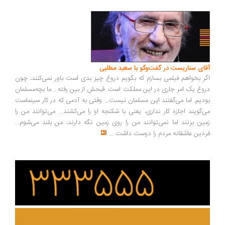
ای سناریست در گفت‌وگو با سعید مطلبی
ر بخواهم فیلمی بسازم که بگویم دروغ چیز بدی است باور نمی‌کنند، چون
وغ یک امر جاری در این مملکت است. قبحش از بین رفته... ما بچه‌مسلمان
دیم. اما می‌گفتند این مسلمان نیست... وقتی به آدمی که در کار سینماست
‌گویند اجازه کار نداری، یعنی با شکنجه او را می‌کشند... می‌توانند من را
ین بزنند اما نمی‌توانند من را روی زمین نگه دارند، من بلند می‌شوم...
دین عاشقانه مردم را دوست داشت
...