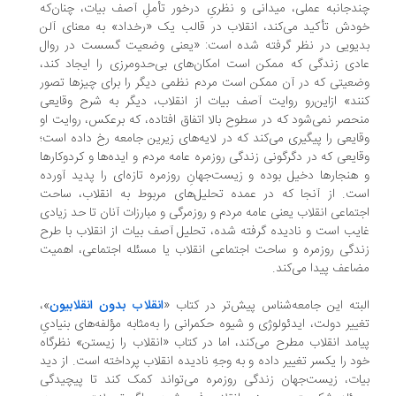
دجانبه عملی، میدانی و نظریِ درخور تأملِ آصف بیات، چنان‌که
دش تأکید می‌کند، انقلاب در قالب یک «رخداد» به معنای آلن
دیویی در نظر گرفته شده است: «یعنی وضعیت گسست در روال
دی زندگی که ممکن است امکان‌های بی‌حدومرزی را ایجاد کند،
عیتی که در آن ممکن است مردم نظمی دیگر را برای چیزها تصور
ند» از‌این‌رو روایت آصف بیات از انقلاب، دیگر به شرح وقایعی
حصر نمی‌شود که در سطوح بالا اتفاق افتاده، که برعکس، روایت او
ایعی را پیگیری می‌کند که در لایه‌های زیرین جامعه رخ داده است؛
ایعی که در دگرگونی زندگی روزمره عامه مردم و ایده‌ها و کردوکارها
هنجارها دخیل بوده و زیست‌جهانِ روزمره تازه‌ای را پدید آورده
ت. از آنجا که در عمده تحلیل‌های مربوط به انقلاب، ساحت
تماعی انقلاب یعنی عامه مردم و روزمرگی و مبارزات آنان تا حد زیادی
یب است و نادیده گرفته شده، تحلیل آصف بیات از انقلاب با طرح
دگی روزمره و ساحت اجتماعی انقلاب یا مسئله اجتماعی، اهمیت
اعف پیدا می‌کند.
بته این جامعه‌شناس پیش‌تر در کتاب «
انقلاب بدون انقلابیون
»،
ییر دولت، ایدئولوژی و شیوه حکمرانی را به‌مثابه مؤلفه‌های بنیادیِ
امد انقلاب مطرح می‌کند، اما در کتاب «انقلاب را زیستن» نظرگاه
د را یکسر تغییر داده و به وجهِ نادیده انقلاب پرداخته است. از دید
ات، زیست‌جهان زندگی روزمره می‌تواند کمک کند تا پیچیدگی‌