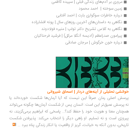
مروری بر آدم‌های زندگی قبلی | سپیده کاظمی
زمین سوخته |  احمد محمود
درباره خاطرات سوگواری بارت | احمد آفتابی
نگاهی به داستان‌های آخرین روزهای سال | پونه افشارزاده
نگاهی به کلاس تشریح دکتر تولپ | منیره فولادوند
پیرامون صدراعظم (ادیسه آنگلا مرکل) | فرشید فرحناکیان
درباره خون خرگوش | مرجان صادقی
انشی تحلیلی از آینه‌های دردار | اسحاق شیروانی
سش اصلی رمان صرفاً این نیست که آیا آرمان‌ها شکست خورده‌اند یا
.پرسش عمیق‌تر این است: انسان پس از شکست آرمان‌ها چگونه می‌تواند
چنان معنا و هویت خود را حفظ کند؟... پاسخی که ابراهیم برمی‌گزیند، نه
روزی است و نه تسلیم. او راهی دیگر را انتخاب می‌کند: پذیرفتن شکست
ریخی، بدون آنکه به خیانت، گریز از واقعیت یا انکار زندگی پناه ببرد
...