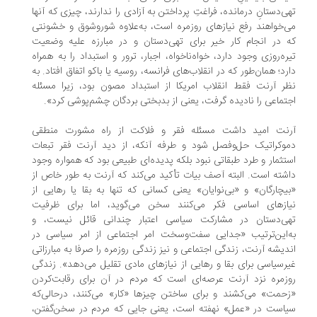
ی‌دستانِ درمانده، فراغتِ پرداختن به آزادی را ندارند، چیزی که آنها
‌خواهند رفع نیازهای روزمره است، به‌علاوه شوروشوق و خشونتی
 در انجام کار خیر برای تهی‌دستان و در مبارزه علیه وضعیت
ره‌روزی وجود دارد، خواه‌ناخواه، اجبار، ترور و استبداد را به‌ همراه
رد؛ همان‌طور که در انقلا‌ب‌های فرانسه، روسیه یا باکو اتفاق افتاد. به‌
ر آرنت فقط انقلاب امریکا از استبداد مصون بود، زیرا مسئله
تماعی را نادیده گرفت، یعنی از بدبختی بردگان چشم‌پوشی کرد».
رنت امید داشت مسئله فقر و فلاکت از راه مشورت منطقی
وکراتیک حل‌‌وفصل شود و طرفه آنکه، از دید آرنت فقر تبعات
تثمار و طرد طبقاتی نبود بلکه پدیده‌ای طبیعی بود که همواره وجود
شته است. البته آصف بیات تأکید می‌کند که آرنت به‌ طور خاص از
یچارگان» و «بی‌نوایان» یعنی کسانی که تنها به بقا یا رهایی از
یازهای اساسی فکر می‌کنند سخن می‌گوید، اما برای ظرفیت
هی‌دستان در مشارکت سیاسی اعتبار چندانی قائل نیست، و
‌این‌ترتیب «جدایی سفت‌وسخت امر اجتماعی از امر سیاسی در
دیشه آرنت، زندگی اجتماعی و نیز زندگی روزمره را صرفا به مبارزاتی
رسیاسی برای بقا و رهایی از نیازهای مادی تقلیل می‌دهد». زندگی
زمره نزد آرنت عرصه‌ای است که مردم در آن برای رقابت‌کردن
حمت» می‌کشند و برای ساختن چیزها «کار» می‌کنند، درحالی‌که
است در «عمل» نهفته است، یعنی جایی که مردم در سخن‌گفتن،