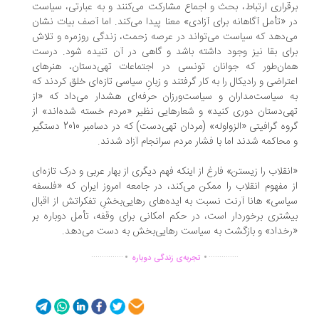
قراری ارتباط، بحث و اجماع مشارکت می‌کنند و به عبارتی، سیاست
 «تأمل آگاهانه برای آزادی» معنا پیدا می‌کند. اما آصف بیات نشان
‌دهد که سیاست می‌تواند در عرصه زحمت، زندگی روزمره و تلاش
ای بقا نیز وجود داشته باشد و گاهی در آن تنیده شود. درست
ان‌طور که جوانان تونسی در اجتماعات تهی‌دستان، هنرهای
تراضی و رادیکال را به کار گرفتند و زبانِ سیاسی تازه‌ای خلق کردند که
 سیاست‌مداران و سیاست‌ورزان حرفه‌ای هشدار می‌داد که «از
ی‌دستان دوری کنید» و شعارهایی نظیر «مردم خسته شده‌اند» از
گروه گرافیتی «الزواوله» (مردان تهی‌دست) که در دسامبر 2010 دستگیر
محاکمه شدند اما با فشار مردم سرانجام آزاد شدند.
نقلاب را زیستن» فارغ از اینکه فهم دیگری از بهار عربی و درک تازه‌ای
 مفهوم انقلاب را ممکن می‌کند، در جامعه امروز‌ ایران که «فلسفه
اسی» هانا آرنت نسبت به ایده‌های رهایی‌بخشِ تفکراتش از اقبال
شتری برخوردار است، در حکم امکانی برای وقفه، تأمل دوباره بر
خداد» و بازگشت به سیاست رهایی‌بخش به دست می‌دهد.
.
.
...............
..............
تجربه‌ی زندگی دوباره