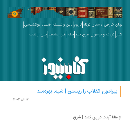
ان خارجی
داستان کوتاه
تاریخ
دین و فلسفه
اقتصاد
روانشناسی
ر
کودک و نوجوان
طرح جلد
فیلم
طنز
ریشه‌ها
پس از کتاب
پیرامون انقلاب را زیستن | شیما بهره‌مند
17 تیر 1403
 هانا آرنت دوری کنید | شرق