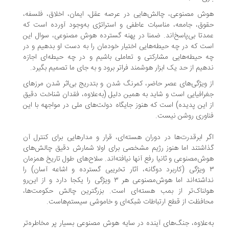
ش مصنوعی، چالش‌هایی در عرصه عقل، ایمان، اخلاق، فلسفه،
وق، جامعه، مناسبات عاطفی و استراتژی به‌وجود آورده است که
دتا بی‌پاسخ‌اند. ضمنا در پهنه گسترده هوش مصنوعی، سوال این
ت که در چه حیطه‌هایی اختیار خودمان را به دست او بدهیم و در
 حیطه‌هایی مشارکتی و تعاملی باشیم و در چه حیطه‌ای اجازه
هیم از حد یک ابزار هوشمند فراتر برود و به جای ما تصمیم بگیرد.
 ویژگی‌های عصر حاضر، کمرنگ شدن و بتدریج بی‌اثر شدن مرزهای
رافیایی است و شاید به همین دلیل (به‌علاوه، فقدان شناخت دقیق
 این پدیده) است که هنوز جایگاه دولت‌های ملی در مواجهه با این
اوری روشن نیست.
ر ابرقدرت‌ها در دوران هسته‌ای، قرار و مدارهایی برای کنترل آن
اشتند اما هنوز رژیم مشخصی برای اولا شمارش دقیق چالش‌های
ش‌مصنوعی و ثانیا رفع آنها نیافته‌اند. سلاح‌های طول تاریخ همزمان
٣ ویژگی (کاربرد دوگانه، آثار تخریبی گسترده و اشاعه آسان) را
نداشته‌اند اما هوش‌مصنوعی هر ٣ ویژگی را یکجا دارد و از این‌رو
ولناک‌تر از بمب هسته‌ای است. بزرگترین چالش حکومت‌ها،
افظت از قطع ارتباطات شبکه‌ای و خاموشی سیستم‌هاست.
‌علاوه، جنگ‌های آینده در سایه هوش مصنوعی بسیار پر مخاطره‌تر