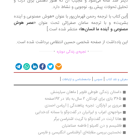
یگر صد ساله می‌شود و عجیب آن که هنوز ذهنش برای درک و
لیل تحولات پیش ِرو، نوجویی و نشاط دارد.
ین کتاب با ترجمه رحمن قهرمان‌پور با عنوان «هوش مصنوعی و آینده
شریت» و با ترجمه سامان صفرزائی تحت عنوان «
عصر هوش
نوعی و آینده ما انسان‌ها
» منتشر شده است.]
ن یادداشت از صفحه شخصی حسین انتظامی برداشت شده است.
.
.
...............
..............
تجربه‌ی زندگی دوباره
|
|
|
رفی و نقد کتاب
عمومی
جامعه‌شناسی و ارتباطات
داستان زندگی طوطی فلوبر | ماهان سیارمنش
365 بازی برای کودکان 2 سال به بالا در 192صفحه
مروری بر آوارگان: تجربه پناهندگی | آریامن احمدی
مواجهه‌ی اعراب و ایرانیان در گفت‌وگو با سمانه کدخدایی
هانا آرنت در گفت‌وگو با گریت اشتراسن برگر
فاشیسم و دن کامیلو | فاطمه صناعتیان
نخستین بررسی مقابله‌ای آواشناسی انگلیسی و فارسی