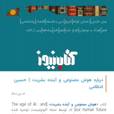
ان خارجی
داستان کوتاه
تاریخ
دین و فلسفه
اقتصاد
روانشناسی
ر
کودک و نوجوان
طرح جلد
فیلم
طنز
ریشه‌ها
پس از کتاب
درباره هوش مصنوعی و آینده بشریت | حسین
انتظامی
06 دی 1401
اب «
هوش مصنوعی و آینده بشریت
» [The age of AI : and
our human future] که توسط مجله اکونومیست توصیه شده