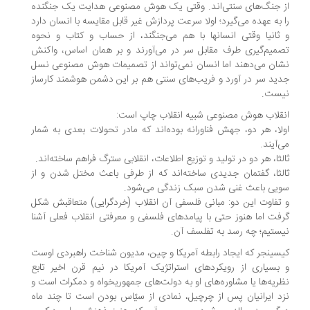
 جنگ‌های سنتی‌اند. وقتی یک هوش مصنوعی هدایت یک جنگنده
 به عهده می‌گیرد؛ اولا سرعت پردازش غیر قابل مقایسه با انسان دارد
ثانیا وقتی انسانها با هم می‌جنگند، از حساب و کتاب و نحوه
میم‌‌گیری طرف مقابل سر در می‌آورند و بر همان اساس، واکنش
ان می‌دهند اما انسان نمی‌تواند از تصمیمات هوش مصنوعی نسل
ید سر در آورد و فریب‌های سنتی هم بر این دشمن هوشمند کارساز
یست.
قلاب هوش مصنوعی شبیه انقلاب چاپ است:
لا، هر دو، جهش فناورانه بوده‌اند که مادر تحولات بعدی به‌ شمار
‌آیند.
لثا، هر دو در تولید و توزیع اطلاعات، انقلابی سترگ فراهم ساخته‌اند.
لثا، گفتمان جدیدی ساخته‌اند که از طرفی باعث مختل شدن و از
یی باعث غنی ‌شدن سبک زندگی می‌شود.
تفاوت این دو: مبانی فلسفی آن انقلاب (خردگرایی) متعاقبش شکل
فت اما هنوز حتی با پیامدهای فلسفی و معرفتی انقلاب فعلی آشنا
ستیم؛ چه رسد به تفلسف آن.
سینجر که ایجاد رابطه آمریکا و چین، مدیون شناخت راهبردی اوست
بسیاری از رویکردهای استراتژیک آمریکا در نیم قرن اخیر تابع
ریه‌ها یا مشاوره‌های او به دولت‌های جمهوریخواه و دمکرات است و
د ایرانیان پس از چرچیل، نمادی از سیّاس بودن است تا چند ماه