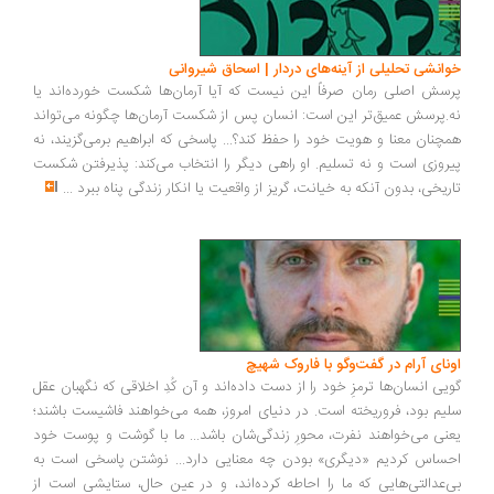
انشی تحلیلی از آینه‌های دردار | اسحاق شیروانی
سش اصلی رمان صرفاً این نیست که آیا آرمان‌ها شکست خورده‌اند یا
.پرسش عمیق‌تر این است: انسان پس از شکست آرمان‌ها چگونه می‌تواند
چنان معنا و هویت خود را حفظ کند؟... پاسخی که ابراهیم برمی‌گزیند، نه
روزی است و نه تسلیم. او راهی دیگر را انتخاب می‌کند: پذیرفتن شکست
ریخی، بدون آنکه به خیانت، گریز از واقعیت یا انکار زندگی پناه ببرد
...
ونای آرام در گفت‌وگو با فاروک شهیچ
یی انسان‌ها ترمزِ خود را از دست داده‌اند و آن کُدِ اخلاقی که نگهبان عقل
یم بود، فروریخته است. در دنیای امروز، همه می‌خواهند فاشیست باشند؛
نی می‌خواهند نفرت، محورِ زندگی‌شان باشد... ما با گوشت و پوست خود
ساس کردیم «دیگری» بودن چه معنایی دارد... نوشتن پاسخی است به
‌عدالتی‌هایی که ما را احاطه کرده‌اند، و در عین حال، ستایشی است از