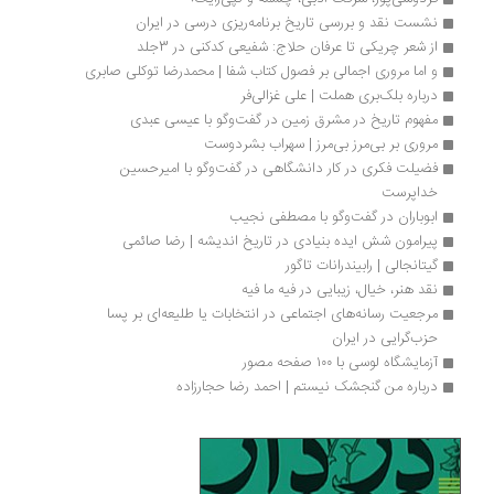
نشست نقد و بررسی تاریخ برنامه‌ریزی درسی در ایران
از شعر چریکی تا عرفان حلاج: شفیعی کدکنی در 3جلد
و اما مروری اجمالی بر فصول کتاب شفا | محمدرضا توکلی صابری
درباره بلک‌بری هملت | علی غزالی‌فر
مفهوم تاریخ در مشرق زمین در گفت‌وگو با عیسی عبدی
مروری بر بی‌مرز بی‌مرز | سهراب بشردوست
فضیلت فکری در کار دانشگاهی در گفت‌وگو با امیرحسین 
خداپرست
ابوباران در گفت‌وگو با مصطفی نجیب
پیرامون شش ایده بنیادی در تاریخ اندیشه | رضا صائمی
گیتانجالی | رابیندرانات تاگور
نقد هنر، خیال، زیبایی در فیه ما فیه
مرجعیت رسانه‌های اجتماعی در انتخابات یا طلیعه‌ای بر پسا 
حزب‌گرایی در ایران
آزمایشگاه لوسی با ۱۰۰ صفحه مصور
درباره من گنجشک نیستم | احمد رضا حجارزاده