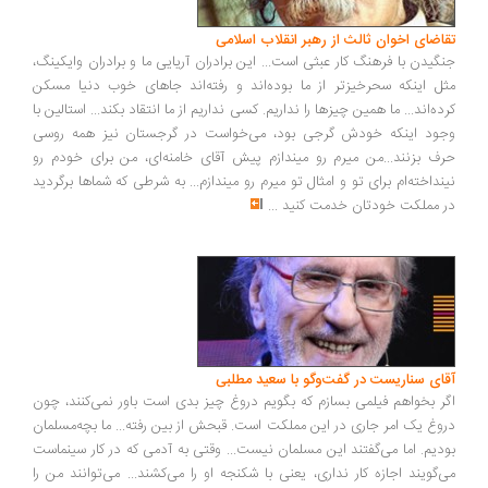
اضای اخوان ثالث از رهبر انقلاب اسلامی
گیدن با فرهنگ کار عبثی است... این برادران آریایی ما و برادران وایکینگ،
ل اینکه سحرخیزتر از ما بوده‌اند و رفته‌اند جاهای خوب دنیا مسکن
ده‌اند... ما همین چیزها را نداریم. کسی نداریم از ما انتقاد بکند... استالین با
ود اینکه خودش گرجی بود، می‌خواست در گرجستان نیز همه روسی
ف بزنند...من میرم رو میندازم پیش آقای خامنه‌ای، من برای خودم رو
نداخته‌ام برای تو و امثال تو میرم رو میندازم... به شرطی که شماها برگردید
 مملکت خودتان خدمت کنید
...
ای سناریست در گفت‌وگو با سعید مطلبی
ر بخواهم فیلمی بسازم که بگویم دروغ چیز بدی است باور نمی‌کنند، چون
وغ یک امر جاری در این مملکت است. قبحش از بین رفته... ما بچه‌مسلمان
دیم. اما می‌گفتند این مسلمان نیست... وقتی به آدمی که در کار سینماست
‌گویند اجازه کار نداری، یعنی با شکنجه او را می‌کشند... می‌توانند من را