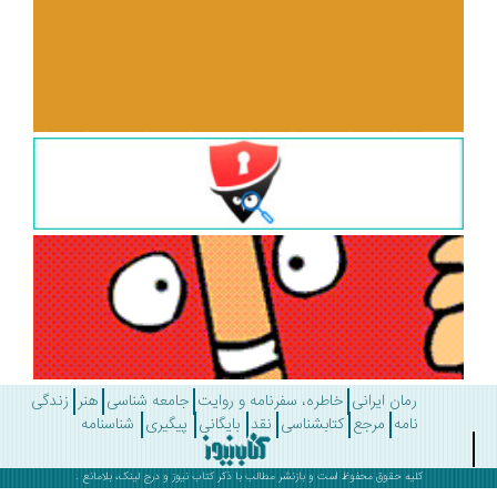
رمان ایرانی
خاطره، سفرنامه و روایت
جامعه شناسی
هنر
زندگی
نامه
مرجع
کتابشناسی
نقد
بایگانی
پیگیری
شناسنامه
کلیه حقوق محفوظ است و بازنشر مطالب با ذکر
کتاب نیوز
و درج لینک، بلامانع .