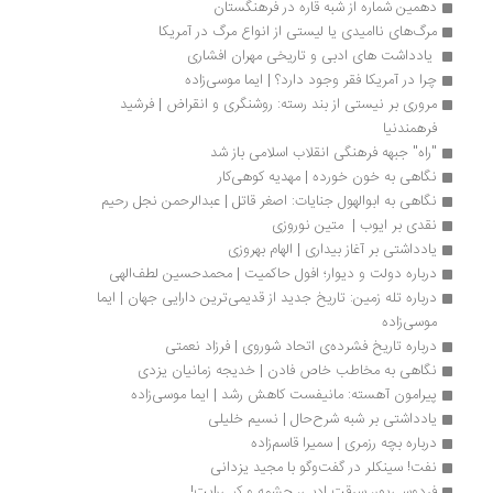
دهمین شماره از شبه قاره در فرهنگستان
مرگ‌های ناامیدی یا لیستی از انواع مرگ‌ در آمریکا
 یادداشت ‌های ادبی و تاریخی مهران افشاری
چرا در آمریکا فقر وجود دارد؟ | ایما موسی‌زاده
مروری بر نیستی از بند رسته: روشنگری و انقراض | فرشید 
فرهمندنیا
"راه" جبهه فرهنگی انقلاب اسلامی باز شد 
نگاهی به خون خورده | مهدیه کوهی‌کار
نگاهی به ابوالهول جنایات: اصغر قاتل | عبدالرحمن نجل رحیم
نقدی بر ایوب |  متین نوروزی
یادداشتی بر آغاز بیداری | الهام بهروزی
درباره دولت و دیوار؛ افول حاکمیت | محمدحسین لطف‌الهی
درباره تله زمین: تاریخ جدید از قدیمی‌ترین دارایی جهان | ایما 
موسی‌زاده
درباره تاریخ فشرده‌ی اتحاد شوروی | فرزاد نعمتی 
نگاهی به مخاطب خاص فادن | خدیجه زمانیان یزدی
پیرامون آهسته: مانیفست کاهش رشد | ایما موسی‌زاده
یادداشتی بر شبه شرح‌حال | نسیم خلیلی
درباره بچه رزمری | سمیرا قاسم‌زاده
نفت! سینکلر در گفت‌وگو با مجید یزدانی
فردوسی‌پور، سرقت ادبی، چشمه‌‌ و کپی‌رایت! 