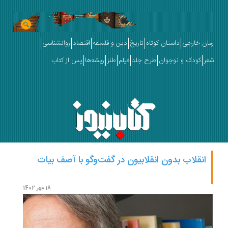
رمان خارجی
داستان کوتاه
تاریخ
دین و فلسفه
اقتصاد
روانشناسی
شعر
کودک و نوجوان
طرح جلد
فیلم
طنز
ریشه‌ها
پس از کتاب
انقلاب بدون انقلابیون در گفت‌وگو با آصف بیات
پسا ا
آصف 
18 مهر 1402