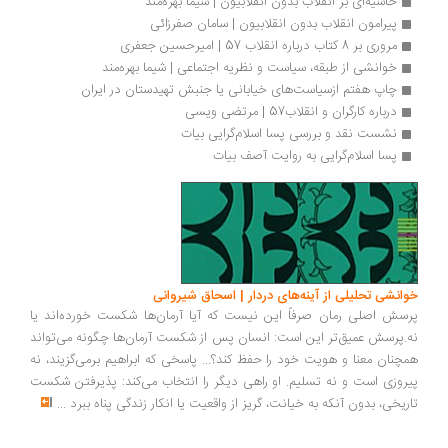
حاشیه‌ای بر انقلاب بدون انقلابیون | شیما بهره‌مند
پیرامون انقلاب بدون انقلابیون | سامان صفرزائی
مروری بر 8 کتاب درباره انقلاب 57 | امیرحسین جعفری
خوانشی از طبقه، سیاست و نظریه اجتماعی | شیما بهره‌مند
چاپ هفتم ازسیاست‌های خیابانی یا جنبش تهیدستان در ایران
درباره کارگران و انقلاب57 | مرتضی ویسی
نشست نقد و بررسی پسا اسلام‌گرایی بیات
پسا اسلام‌گرایی به روایت آصف بیات
خوانشی تحلیلی از آینه‌های دردار | اسحاق شیروانی
پرسش اصلی رمان صرفاً این نیست که آیا آرمان‌ها شکست خورده‌اند یا
نه.پرسش عمیق‌تر این است: انسان پس از شکست آرمان‌ها چگونه می‌تواند
همچنان معنا و هویت خود را حفظ کند؟... پاسخی که ابراهیم برمی‌گزیند، نه
پیروزی است و نه تسلیم. او راهی دیگر را انتخاب می‌کند: پذیرفتن شکست
تاریخی، بدون آنکه به خیانت، گریز از واقعیت یا انکار زندگی پناه ببرد
...