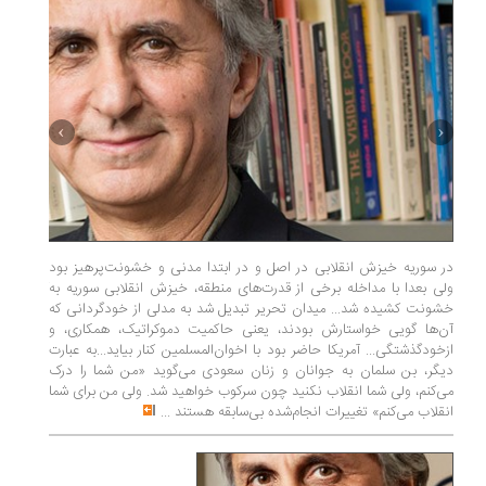
در سوریه خیزش انقلابی در اصل و در ابتدا مدنی و خشونت‌پرهیز بود
با سر کا
ولی بعدا با مداخله برخی از قدرت‌های منطقه، خیزش انقلابی سوریه به
کرد... پ
خشونت کشیده شد... میدان تحریر تبدیل شد به مدلی از خودگردانی که
ظهور اشکا
آن‌ها گویی خواستارش بودند، یعنی حاکمیت دموکراتیک، همکاری، و
سوسیالیس
ازخودگذشتگی... آمریکا حاضر بود با اخوان‌المسلمین کنار بیاید...به عبارت
وجود داش
دیگر، بن سلمان به جوانان و زنان سعودی می‌گوید «من شما را درک
مسائل ا
می‌کنم، ولی شما انقلاب نکنید چون سرکوب خواهید شد. ولی من برای شما
«کوخ‌نشی
انقلاب می‌کنم» تغییرات انجام‌شده بی‌سابقه هستند
...
فرودستان