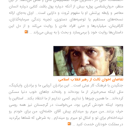
احساسات، حتی در آگاه‌ترین افراد، تصمیم‌های مالی را شکل می‌دهد. از این
منظر، «روان‌شناسی پول» بیش از آنکه درباره پول باشد، کتابی درباره انسان
معاصر و رابطه پرتنش او با مفهوم ثروت و دارایی است... اوزل به‌جای ارائه
نسخه‌های مستقیم یا توصیه‌های دستوری، تجربه زندگی سرمایه‌گذاران،
کارآفرینان، میلیاردرها و حتی افراد عادی را روایت می‌کند و از دل این
داستان‌ها روایت خود را برمی‌سازد و بحث را به پیش می‌راند
...
تقاضای اخوان ثالث از رهبر انقلاب اسلامی
جنگیدن با فرهنگ کار عبثی است... این برادران آریایی ما و برادران وایکینگ،
مثل اینکه سحرخیزتر از ما بوده‌اند و رفته‌اند جاهای خوب دنیا مسکن
کرده‌اند... ما همین چیزها را نداریم. کسی نداریم از ما انتقاد بکند... استالین با
وجود اینکه خودش گرجی بود، می‌خواست در گرجستان نیز همه روسی
حرف بزنند...من میرم رو میندازم پیش آقای خامنه‌ای، من برای خودم رو
نینداخته‌ام برای تو و امثال تو میرم رو میندازم... به شرطی که شماها برگردید
در مملکت خودتان خدمت کنید
...