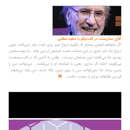
آقای سناریست در گفت‌وگو با سعید مطلبی
اگر بخواهم فیلمی بسازم که بگویم دروغ چیز بدی است باور نمی‌کنند، چون
دروغ یک امر جاری در این مملکت است. قبحش از بین رفته... ما بچه‌مسلمان
بودیم. اما می‌گفتند این مسلمان نیست... وقتی به آدمی که در کار سینماست
می‌گویند اجازه کار نداری، یعنی با شکنجه او را می‌کشند... می‌توانند من را
زمین بزنند اما نمی‌توانند من را روی زمین نگه دارند، من بلند می‌شوم...
فردین عاشقانه مردم را دوست داشت
...