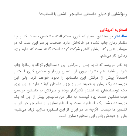
1
زگشایی از دنیای داستانی سالینجر | آشتی با انسانیت
طوره آمریکایی
لینجر
نویسنده‌ی بسیار کم کاری است. البته مشخص نیست که او چه
دار رمان چاپ نشده در خانه‌­اش دارد. صحبت بر سر این است که در
مانی‌­هایی که ایشان گاهی شرکت کرده است گفته است که دارم روی
انی کار می‌کنم.
 نظر می‌رسد که شاید پس از مرگش این داستان­های کوتاه و رمان­ها چاپ
د و شاید هم نشود، چون او، انسان رازدار و مخفی کاری است و
تمالاً پیش از مرگش این داستان­ها را نابود خواهد کرد. ولی این
یسنده یک رمان و حدود سی و چهار داستان کوتاه دارد و این برای
 نویسنده­ای که این­قدر تأثیرگذار بوده و میراثش بر داستان نویسی
ب سنگین است، زیاد نیست. به نظر من سالینجر بیش از این­ که یک
یسنده باشد یک اسطوره است و اسطوره‌سازی از سالینجر در ایران،
صیر ما نیست. اگرچه ما در ایران از این اسطوره­ سازی­ها زیاد می‌کنیم؛
ی او خودش بانی این اسطوره سازی است.