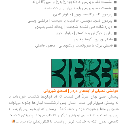
نشست نقد و بررسی حادثه‌جو؛ رخ‌به‌رخ با امین‌آقا فرزانه
نشست نقد و بررسی رابطه ایران و ایالات متحد
پیرامون ناسیونالیسم اورول | نیلوفر نادری
پیرامون قدرت موسس: حاکمیت یا سیاست | مرتضی ویسی
درباره شانه؛ علی نشانه؛ شجاعت | ریحانه قاسم رشیدی
زنان و خرگوش و خاکستر | نیلوفر اجری
مادام بوواری | گوستاو فلوبر
قحطی بزرگ یا هولوکاست ویکتوریایی | محمود فاضلی
انشی تحلیلی از آینه‌های دردار | اسحاق شیروانی
سش اصلی رمان صرفاً این نیست که آیا آرمان‌ها شکست خورده‌اند یا
.پرسش عمیق‌تر این است: انسان پس از شکست آرمان‌ها چگونه می‌تواند
چنان معنا و هویت خود را حفظ کند؟... پاسخی که ابراهیم برمی‌گزیند، نه
روزی است و نه تسلیم. او راهی دیگر را انتخاب می‌کند: پذیرفتن شکست
ریخی، بدون آنکه به خیانت، گریز از واقعیت یا انکار زندگی پناه ببرد
...