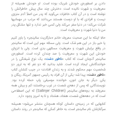
دن بر اسطوره‌ی خودش شریک بوده است. او خودش همیشه از
روفیت و شهرت نالیده است. دخترش چند سال پیش خاطراتش را
شته است و در آن کتاب خاطرات می‌گوید که پدر من اصلاً آدم منزوی
ست و افرادی که با او دوست هستند می‌دانند که مرتب در مهمانی­ها
کت می‌کند؛ در دنیا سفر می‌کند ولی کسی خبر ندارد و تنها مشکل پدر
 با دنیا شهرت و معروفیت است.
لا این­که ما این صحبت معروف خانم «مارگاریت سالینجر» را باور کنیم
 خیر، باز در این هم شک است. ولی مسئله مهم این است که سالینجر
 واقع برایش شهرت و معروفیت مسئله­ی بدی است. ولی با انزوای
دش این شهرت و معروفیت را صد چندان کرده است. اسطوره‌ی
لینجر آن­چنان است که کتاب «
ناطور دشت
» یک نوع شیفتگی را در
انندگانش ایجاد کرده است. شاید بدانید که دو نفر که به ترور دو
صیت مهم محکوم شدند و به زندان افتادند؛ در جیب کت­شان کتاب
اطور دشت
» پیدا شد؛ یکی از آن افراد به رئیس جمهور آمریکا، ریگان و
ی دیگر به جان لنون، خواننده موسیقی پاپ حمله کرده بود.
یسندگانی که پس از دهه‌ی شصت در غرب برخاستند؛ کم و بیش همه
روفند به بچه‌های سالینجر
(Sallinjer Children)
که این اصطلاحی
ت که در دهه‌های شصت، هفتاد، هشتاد و تا به امروز وجود دارد.
اب­هایی که در زمینه‌ی داستان کوتاه همچنان منتشر می‌شود؛ همیشه
آغازشان نام سالینجر است، به خاطر کمکی که سالینجر در روند داستان