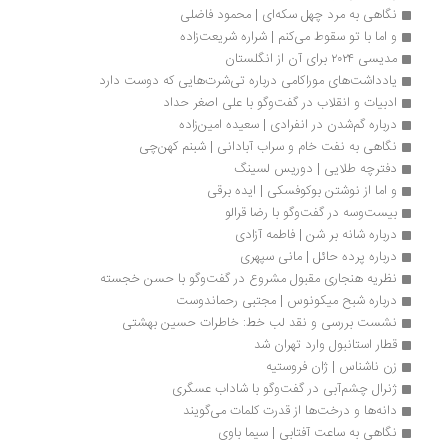
نگاهی به مرد چهل سکه‎ای | محمود فاضلی
و اما با تو سقوط می‌کنم | شراره شریعت‌زاده
مدیسی ۲۰۲۴ برای آن از انگلستان
یادداشت‌های موراکامی درباره تی‌شرت‌هایی که دوست دارد
ادبیات و انقلاب در گفت‌وگو با علی اصغر حداد
درباره گم‌شدن در انفرادی | سعیده امین‌زاده
نگاهی به نفت خام و سراب آبادانی | شبنم کهن‌چی
دفترچه طلایی | دوریس لسینگ
و اما از نوشتن بوکوفسکی | ایده برقی
بیست‌وسه در گفت‌وگو با رضا قرالو
درباره شانه بر شن | فاطمه آزادی
درباره پرده حائل | مانی سپهری
نظریه هنجاری مقبول مشروع در گفت‌وگو با حسن خجسته
درباره شبح میکونوس | مجتبی رحماندوست
نشست بررسی و نقد لب خط: خاطرات حسین بهشتی
قطار استانبول وارد تهران شد
زن ناشناس | ژان فروستیه
ژنرال چشم‌آبی در گفت‌وگو با شاداب عسگری
دانه‌ها و درخت‌ها از قدرت کلمات می‌گویند
نگاهی به ساعت آفتابی | سیما باوی