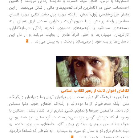
سان‌ها با ترس، طمع، امید، حسرت و مقایسه زندگی می‌کنند و همین
ساسات، حتی در آگاه‌ترین افراد، تصمیم‌های مالی را شکل می‌دهد. از این
ظر، «روان‌شناسی پول» بیش از آنکه درباره پول باشد، کتابی درباره انسان
اصر و رابطه پرتنش او با مفهوم ثروت و دارایی است... اوزل به‌جای ارائه
خه‌های مستقیم یا توصیه‌های دستوری، تجربه زندگی سرمایه‌گذاران،
رآفرینان، میلیاردرها و حتی افراد عادی را روایت می‌کند و از دل این
ستان‌ها روایت خود را برمی‌سازد و بحث را به پیش می‌راند
...
اضای اخوان ثالث از رهبر انقلاب اسلامی
گیدن با فرهنگ کار عبثی است... این برادران آریایی ما و برادران وایکینگ،
ل اینکه سحرخیزتر از ما بوده‌اند و رفته‌اند جاهای خوب دنیا مسکن
ده‌اند... ما همین چیزها را نداریم. کسی نداریم از ما انتقاد بکند... استالین با
ود اینکه خودش گرجی بود، می‌خواست در گرجستان نیز همه روسی
ف بزنند...من میرم رو میندازم پیش آقای خامنه‌ای، من برای خودم رو
نداخته‌ام برای تو و امثال تو میرم رو میندازم... به شرطی که شماها برگردید
 مملکت خودتان خدمت کنید
...