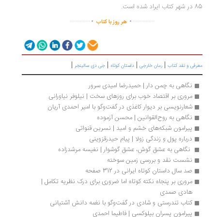
راد شده است.
.
.
..............
...............
هر روز با کتاب
|
|
|
|
رفی و نقد کتاب
رمان خارجی
داستان کوتاه
جی دی سالینجر
نگاهی به چمن دار | حمیدرضا امیدی سرور
مروری بر اقتصاد خوب برای روزهای سخت | نیلوفر نیاورانی 
شعارنویسی بر دیوار کاغذی در گفت‌وگو با امیر احمدی آریان
نگاهی به روح‌القوانین | محسن آزموده
پیرامون شبکه‌های خشم و امید | نسرین قنواتی
درباره پول و زندگی زولا | پیام حیدرقزوینی
 نگاهی به عشق گوش، عشق گوشوار | نفیسه مرشدزاده
نشست نقد و بررسی زمین سوخته
صد سال داستان کوتاه ایرانی در 312 صفحه
مروری بر پنجاه نکته کوتاه اما ضروری برای درک نظریه تکامل | 
هادی صمدی
کتاب تندرستی و شادی در گفت‌وگو با نغمه دانش آشتیانی
پیرامون پسران بیلوکسی | فاطیما احمدی