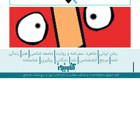
رمان ایرانی
خاطره، سفرنامه و روایت
جامعه شناسی
هنر
زندگی
نامه
مرجع
کتابشناسی
نقد
بایگانی
پیگیری
شناسنامه
کلیه حقوق محفوظ است و بازنشر مطالب با ذکر
کتاب نیوز
و درج لینک، بلامانع .