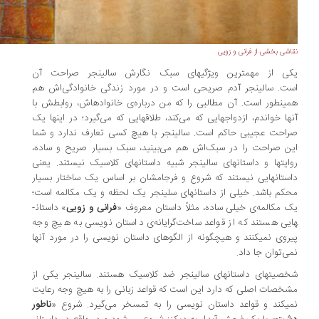
شی بخشی از فرانی و زویی
ی از مهم­ترین ویژگی­های سبک نگارش سالینجر صراحت آن
ت.
سالینجر آدم صریحی است و در مورد زندگی خانوادگی­‌اش هم
ین­طور است. آن مطالبی را که من درباره‌ی خانواده­اش، روابطش با
ها خواندم، ازدواج­هایی که می‌کند، طلاق­هایی که می‌گیرد؛ در اینها یک
احت عجیبی حاکم است. سالینجر با هیچ کسی تعارف ندارد و شما
ن صراحت را در سبک‌­اش هم می‌بینید، سبک بسیار صریح و ساده،
ایت­ها و داستان­های سالینجر شبیه داستان­های کلاسیک نیستند. یعنی
ستان­هایی نیستند که شروع و فرجامشان بر اساس یک ساختار بسیار
کم باشد. خیلی از داستان­های سلینجر یک لحظه و یک مکالمه است؛
 مکالمه‌ی خیلی ساده، مثلاً داستان معروف «
فرانی و زویی
» داستان­
یی هستند که از قواعد ساخت‌گرایانه‌ی داستان نویسی به هیچ­ وجه
روی نمی­کنند و هیچ­گونه از الگوهای داستان نویسی را در مورد آنها
ی‌توان جا داد.
سالینجر
صیت­های داستان­های
ضد کلاسیک هستند.
سالینجر یکی از
خصات اصلی که دارد این است که قواعد زبانی را به هیچ وجه رعایت
ی­کند و قواعد داستان نویسی را به تمسخر می‌گیرد. شروع «
ناطور