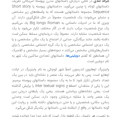
الد کندی
در کتابی درباره‌ی­ داستان­های مدرن پیوسته آمریکائی تعریف
ستان­های کوتاه را چنین می‌گوید: «داستان­های پیوسته یا
Short story
Sequen
مجموعه داستان­هایی هستند که به واسطه‌های زیر مشخص
متمایز می‌شوند؛ یک شخصیت معمولاً در حال شکل‌گیری دارند. آن
زی که ما در ادبیات داستانی به
Big longs Roman
یاد می‌کنیم،
 نوع شخصیت مرکب دارند که در آثار مختلف تکرار می‌شود یا یک
ته شخصیت مشابه دارند. معمولاً یک درون­مایه‌ی مسلط ممکن است
شته باشند مانند بیگانگی، جدایی از اجتماع یا یک مکان مشخصی و یا
 دوره‌ی اجتماعی مشخصی را، یا یک گروه اجتماعی مشخصی را برای
ستان‌های‌شان مشخص می‌کنند.» نمونه‌های بسیار مشخص و کلاسیک
 همان­طور که گفتم
دوبلینی­‌ها
، داستان­های تعدادی ساکنین یک شهر به
م دوبلین است.
ینزبرگ اوهایوی اندرسون اصلاً شهر کوچکی به نام واینزبرگ در ایالت
هایو است. پس به نظر می‌رسد یک عنصر و نشانه‌ای باید در بین یک
داد داستان تکرار شود تا ما به یک مجموعه داستان­های پیوسته برسیم.
ن را یکی از منتقدان، اصطلاح
Inter textual signs
را برایش گذاشته
ت. یعنی نشانه‌های بینامتنی هستند. یعنی یک رابطه‌ی درونی بین
 عنصر واحد یا مشابه درونشان وجود دارد، ممکن است وحدتی
انی، مکانی، شخصیتی و یا حتی درون­مایه­ای داشته باشند و روایت این
نه داستان­ها در واقع از انباشته شدن داستان­ها بر یکدیگر شکل می‌گیرد.
 تعبیری هر داستان یک قطعه پازل است که باید جدا جدا خوانده شوند