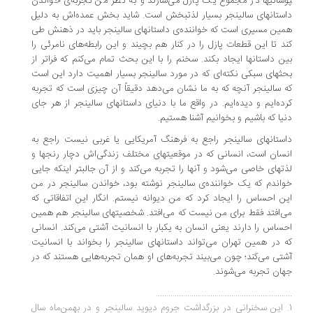
شانی­ها در مجموع یک پازل می‌سازند و به نظر من تجربه­‌ی خواندن
ستان­های سالینجر بسیار لذت­بخش است. شاید بخش عمده‌­اش به دلیل
ین مسیری است که خواننده­‌ی داستان­های سالینجر باید در ذهنش طی
د تا این قطعات پازل را در کنار هم بچیند و این رابطه‌های نامرئی را
ن داستان­ها ایجاد بکند.
سخنم را با این بحث تمام می‌کنم که فراتر از
ث­های سبکی نکته­‌ای که در مورد سالینجر بسیار اهمیت دارد این است
 سالینجر آنچه که به ما نشان می‌دهد دقیقاً آن چیزی است که تجربه
ده­‌ایم و دیده­‌ایم. در واقع ما با دنیای داستان­های سالینجر از هر جای
یا که باشیم و بخوانیم آشنا هستیم.
سالینجر
ستان­های
راجع به فرهنگ آمریکایی یا غربی نیست راجع به
سان است، انسانی که در موقعیت­های مختلف زندگی­‌اش دچار رنج­ها و
ت­های خاصی می‌شود و آنها را تجربه می‌کند و از آن جالب­تر این­که جایی
اندم که یک خواننده­‌ی سالینجر نوشته بود، خواندن سالینجر در من
ن احساس را ایجاد کرد که من دیوانه نیستم. انگار این اتفاقاتی که
‌افتد فقط برای من نیست که می‌افتد. شخصیت­های سالینجر هم همین
ساس را دارند یعنی انسان به یک­بار با انسانیت آشتی می‌کند. انسانی
 در همین تهران می‌تواند داستان­های سالینجر را بخواند با انسانیت
تی می‌کند؛ چون می‌بیند تجربه‌های او همان تجربه‌هایی هستند که در
ان تجربه می‌شوند.
..............................................................
. این سخنرانی در بزرگداشت جروم دیوید سالینجر و در بهمن‌ماه سال