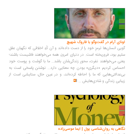
ونای آرام در گفت‌وگو با فاروک شهیچ
یی انسان‌ها ترمزِ خود را از دست داده‌اند و آن کُدِ اخلاقی که نگهبان عقل
یم بود، فروریخته است. در دنیای امروز، همه می‌خواهند فاشیست باشند؛
نی می‌خواهند نفرت، محورِ زندگی‌شان باشد... ما با گوشت و پوست خود
ساس کردیم «دیگری» بودن چه معنایی دارد... نوشتن پاسخی است به
‌عدالتی‌هایی که ما را احاطه کرده‌اند، و در عین حال، ستایشی است از
بایی زندگی و شادی‌هایش
...
اهی به روان‌شناسی پول | ایما موسی‌زاده