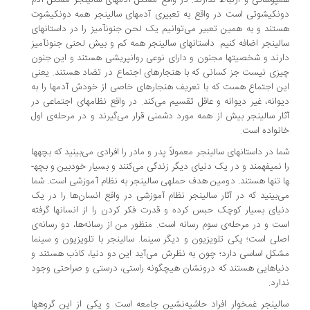
­پوشانی و ارتباط ندارند. در واقع مشکل آدم­های سالینجر مشکل آدم
ن­کیشوتی است در واقع به تعبیری آدم­های سالینجر همه دون­کیشوت
تند و به همین تعبیر می‌توانیم یک لحن جنون­آمیز را در داستان­های
لینجر اضافه کنیم.
داستان­های سالینجر همه کم و بیش لحنی جنون­آمیز
رند و شخصیت­ها مجنون و دارای نوعی روان­پریشی هستند و این جنون
زی نیست جز کسانی که با هنجارهای اجتماع در تضاد هستند. یعنی
ن اجتماع هست که با تعریف هنجارهای خاصی از خودش آدم­ها را به
وانه، غیر دیوانه و عاقل تقسیم می‌کند. در واقع نظام­های اجتماعی در
ار سالینجر بیش از همه مورد دشمنی قرار می‌گیرند و در مرحله‌ی اول
نواده است.
ا در داستان­های سالینجر معمولاً پدر و مادر را افرادی می‌بینید که بچه­ها
را نمی­فهمند و در یک دنیای دیگر زندگی می‌کنند و بسیار خودبین و بچه­
 تنها هستند. دومین هدف حمله­ی سالینجر به نظام آموزشی است. شما
‌بینید که در آثار سالینجر نظام آموزشی در واقع انسان‌ها را در یک
یای بسیار کوچک حبس کرده و قدرت فکر کردن را از انسان­ها گرفته
ت و در مرحله‌ی سوم رسانه است. منظور من از رسانه‌ها، دو رسانه‌ی
لی است؛ یکی تلویزیون و دیگر سینما. سالینجر با تلویزیون و سینما
کل اساسی دارد؛ چون به نظرش می‌آید این دو دنیا، کاذب هستند و
یاهایی هستند که درونشان هیچ­گونه راستی، درستی و صراحتی وجود
ارد.
لینجر
غم­خوار افراد حاشیه‌­نشین جامعه است و یکی از این گروه­ها