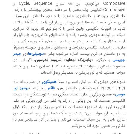
Composi
می‌گوییم. این سه عنوان
Cycle, Sequence
و
Composi
کمابیش یک معنی را می‌دهند. معنای پیوستگی را دارند.
ستان­های پیوسته یا داستان­های حلقه­‌ای یا حلقه­‌ی داستان­ها. این سبک
بی سبکی نیست که سالینجر برای اولین بار آن را بدعت گذاشته باشد.
ید در ادبیات انگلیسی اولین کسی را که بتوانیم نام ببریم که در این
ک می‌نوشته «جفری چاسر» باشد با داستان­های «کانتربری» ولی قبل از
 ما «هزار و یک شب» را داریم و همچنین «دی کامرون» بوکاچیو را
ریم. در ادبیات انگلیسی نمونه‌های درخشان داستان­های پیوسته معمولاً
 دو داستان در قرن بیستم اشاره می‌شود؛ یکی «
دوبلینی­‌ها
»ی
جیمز
ییس
و دیگری «
واینزبرگ اوهایو
»
شروود اندرسون
، اگر این دو
موعه داستان را خوانده باشید؛ می‌بینید که با تعدادی داستان­های کوتاه
اجه هستید که با نخ باریکی به همدیگر وصل شده‌اند.
ونه‌های دیگری که می‌توان اسم برد مثلاً
همینگوی
در «در زمانه ما»
In our tim
) مجموعه‌­ی داستان­هایش،
فاکنر
مجموعه «
برخیز ای
سی
» همین ویژگی را دارد. تعداد دیگری هم از نویسندگان در ادبیات
گلیسی هستند که این ویژگی را دارند به نظر من این ویژگی در نقد
بی به آن بسیار کم توجه شده است. به نظر من یکی از دلایلی که اقبال
لینجر با آن مواجه می‌شود همین سبک داستان­های پیوسته است. من
ری راجع به این سبک صحبت می‌کنم و بعد در آثار سالینجر هم به
اتی در همین مورد اشاره می‌کنم.