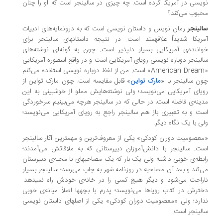
یسی در آمریکا کرده است. چه چیزی در سالینجر است که او را چنان
بوب می‌کند؟
لینجر
رمان نویس و داستان نویسی است که به درون­مایه‌های ادبیات
ریکا شدیداً علاقه­مند است. در نتیجه داستان­های سالینجر برای
اننده‌ی آمریکایی بسیار دلپذیر است. چون به گونه‌ای نوشته‌های
لینجر دوباره نویسی رویای آمریکایی است و در واقع اسطوره آمریکایی
American Drea
»
است. من از لفظ دوباره نویسی استفاده می‌کنم
ن سالینجر با «
مارک تواین
» قابل مقایسه است. چون مارک تواین از
یای آمریکایی می‌نویسد؛ ولی نوشته‌هایش مملو از خوش­بینی به این
ینه‌ی فاضله است، در حالی که در سالینجر هرچه می‌بینیم سرخوردگی
ت و به تعبیری باز هم سالینجر راجع به رویای آمریکایی می‌نویسد؛
ی با یک نگاه دیگر.
عصومیت دوران کودکی» یکی از معروف‌ترین و مهمترین آثار سالینجر
ت. سالینجر با دانش‌آموزان دبیرستانی که به ملاقاتش می‌آمدند؛
بطه‌ی خوبی داشته ولی یک­ بار که یک مصاحبه­ای با مجله‌ی دبیرستان
‌کند و بعد آن مصاحبه در روزنامه شهر به چاپ می‌رسد؛ سالینجر بسیار
راحت می‌شود و دیگر هیچ کسی را در خانه‌ی خودش راه نمی­دهد.
ترش در کتاب رویاها می‌نویسد؛ پدرم با بچه­ها اصلاً میانه‌ی خوبی
ارد؛ ولی «معصومیت دوران کودکی» یکی از اصل­های داستان نویسی
لینجر است.