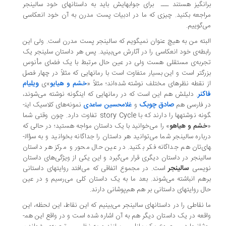
انگیز هستند ـــ برای جواب­هایش باید به داستان­های خود سالینجر
اجعه بکنید. چیزی که ما در ادبیات پست مدرن به آن خود انعکاسی
‌گوییم.
بته من به هیچ عنوان نمی­گویم که سالینجر پست مدرن است. ولی این
بطه‌ی خود انعکاسی را در آثارش می‌بینید. پس هر داستان سلینجر یک
ربه‌ی مستقلی هست ولی در عین حال مرتبط با یک فضای مأنوس
رگ­تر است و این بسیار متفاوت است با رمان­هایی که مثلاً در چهار فصل
ویلیام
 نقطه نظرهای مختلف نوشته شده‌اند؛ مثلاً «
خشم و هیایو
»ی
کنر
. دلیلش هم این است که در رمان­هایی که این­گونه نوشته می‌شوند،
صادق چوبک
 فارسی هم
و
غلامحسین ساعدی
نمونه‌های کلاسیک این­
نه نوشته­ها را دارند که با
story Cycle
تفاوت دارد. چون وقتی شما
شم و هیاهو
» را می‌خوانید با یک داستان مواجه هستید؛ در حالی که
اره سالینجر شما می‌توانید هر داستان را جداگانه بخوانید و به سؤال­
ی‌تان هم جداگانه فکر بکنید. در عین حال محور و مرکز هر داستان
لینجر در داستان دیگری قرار می‌گیرد و این یکی از ویژگی‌های داستان
سالینجر
یسی
است. در مجموع اتفاقی که می‌افتد روایت­های داستانی
هم انباشته می‌شوند.
بعد ما به یک داستان کلی می‌رسیم و در عین
ل روایت­های داستانی بر هم هم‌پوشانی دارند.
 نقاطی را در داستان­های سالینجر می‌بینیم که این نقاط، این لحظه، این
واقعه در یک داستان دیگر هم به آن اشاره شده است و در واقع این هم­