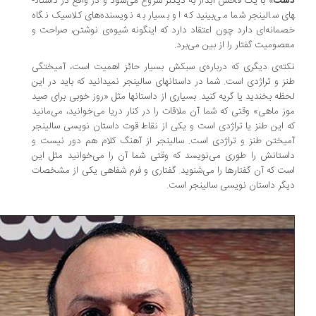
شت
» با یک فحش آب­دار به دیکنز شروع می‌شود و در واقع در داستان­
ی سالینجر شما می‌بینید که او بسیار به نویسنده‌های کلاسیک نگاه
مانه‌ای دارد چون اعتقاد دارد که این­گونه شیوه‌ی نوشتن، صراحت و
صومیت گفتار را از بین می‌برد.
ته‌ی دیگری که درباره‌ی سبکش بسیار حائز اهمیت است، آمیختگی
ز و تراژدی است. شما در داستان­های سالینجر نمی­دانید که باید در این
ظه بخندید یا گریه کنید. بسیاری از داستان­ها مثل «روز خوبی برای صید
ز ماهی»
وقتی که
شما آن ملاقات را در کنار دریا می‌خوانید، می‌مانید
 این طنز یا تراژدی است و یکی از نقاط قوت داستان نویسی سالینجر
یختن طنز و تراژدی است. سالینجر از آهنگ کلام هم دور نیست و
ستانش را طوری می‌نویسد که وقتی شما آن را می‌خوانید مثل این
ت که آن گفتارها را می‌شنوید. گفتاری و فرم شفاهی یکی از مشخصات
گر داستان نویسی سالینجر است.