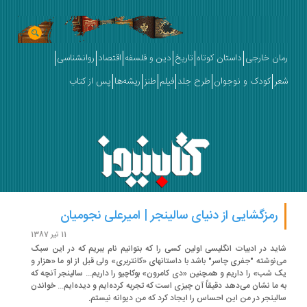
ان خارجی
داستان کوتاه
تاریخ
دین و فلسفه
اقتصاد
روانشناسی
ر
کودک و نوجوان
طرح جلد
فیلم
طنز
ریشه‌ها
پس از کتاب
رمزگشایی از دنیای سالینجر | امیرعلی نجومیان
11 تیر 1387
ید در ادبیات انگلیسی اولین کسی را که بتوانیم نام ببریم که در این سبک
‌نوشته "جفری چاسر" باشد با داستان­های «کانتربری» ولی قبل از او ما «هزار و
 شب» را داریم و همچنین «دی کامرون» بوکاچیو را داریم... سالینجر آنچه که
 ما نشان می‌دهد دقیقاً آن چیزی است که تجربه کرده­‌ایم و دیده­‌ایم... خواندن
لینجر در من این احساس را ایجاد کرد که من دیوانه نیستم.