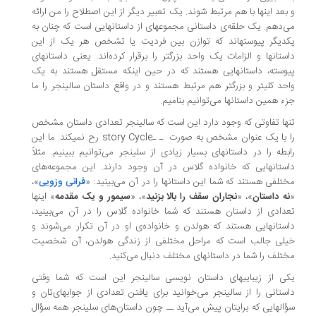
بعد اینها با هم مرتبط شوند. یک تعبیر دیگر از این اصطلاح را من ارائه
‌دهم. یک حلقه‌ی داستانی مجموعه­ای از داستان­هایی است که چنان به
دیگر پیوسته­اند که توازن بین فردیت یا تشخص هر یک از این
ستان­ها و الزامات یک واحد بزرگتر را برقرار کرده‌اند. یعنی داستان­های
وسته، داستان­هایی هستند که در حین اینکه مستقل هستند به یک
حد کلی­تر و بزرگتر هم مرتبط هستند و در واقع داستان سالینجر را ما
ء همین داستان­ها می‌توانیم بنامیم.
ها تفاوتی که وجود دارد این است که سالینجر تعدادی داستان مشخص
 با یک عنوان مشخص به صورت
story Cycleـ ـ
رح نمی­کند. ما این
بطه را در داستان­های بسیار زیادی از سلینجر می‌توانیم ببینیم. مثلاً
ستان­هایی که خانواده گلاس در آن وجود دارند. این مجموعه‌های
تلفی هستند که شما این داستان­ها را در آن می‌بینید: «
فرانی وزویی
»،
ه داستان
»، «
نجاران سقف را بالا بزنید
»، «
سیمور و یک مقدمه
» اینها
دادی از داستان هستند که شما خانواده گلاس را در آن می‌بینید،
ستان­هایی هستند که هولدن و خانواده­‌ی او در آن تکرار می‌شوند و
لی جالب است که مراحل مختلفی از زندگی هولدن، آن شخصیت
تلف را شما در داستان­های مختلف دنبال می‌کنید.
ی از زیبایی­های داستان نویسی سالینجر این است که شما وقتی
ستانی را از سالینجر می‌خوانید برای یافتن تعدادی از جواب­های‌تان و
ال­هایی که برایتان پیش می‌آید ــ چون داستان‌های سلینجر همه سؤال