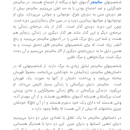
صیت­های
سالینجر
آدم­های تنها و بیگانه از اجتماع هستند. در سالینجر
دگرایی و ضد اجتماع بودن را به حد اعلی می‌بینیم. سالینجر بیش از
 دوره‌ی سنی به دوره‌ی بلوغ، نوجوانی و جوانی می‌پردازد. برای او
جوانی­ها و جوانی­ها زیباترین دوره و در عین حال رنج­آورترین دوره است.
ن این دوره، دوره‌ی گذار است، گذار از یک مرحله‌ی زندگی به
حله‌ی دیگر و این گذار مانند هر گذار دیگری در زندگی رنج­آور هم
ت و شما این رنج بزرگ شدن را در آدم­های سالینجر می‌بینید و رنج
­قدر زیاد است که برای شخصیت­های سالینجر قابل تحمل نیست و به
ین دلیل ما به درون‌مایه‌ی دیگری از آثار سالینجر می‌رسیم و آن بحث
گ است، مرگ‌خواهی و مرگ طلبی.
صیت­های سالینجر تمایل زیادی به مرگ دارند. از شخصیت­هایی که در
ستان‌های سالینجر، زندگی­شان به خودکشی می‌انجامد، معمولاً قهرمان
خته می‌شود و پرداخت داستان از آنها به صورت یک قهرمان
ست.
سالینجر دنیای بزرگسالی را زندگی بسیار کثیفی می‌داند. او
‌گوید: «زندگی بزرگسالی در واقع زندگی مصرف­گرایی و مادی پرستی
ت، بزرگسالان همیشه آدم­های متظاهری هستند و از آن مهم­تر آدم­
یی هستند که دارای یک خود متورم هستند و از آن
Ego
خودشان
زی ساخته­اند که بیش از آنی هست که واقعاً وجود دارد.»
 داستان­های سالینجر
ما یک تقابل یا تضادی میان دو دنیا می‌بینیم؛
یای ذهنی انسان­ها و دنیای عینی. این دو دنیا با همدیگر همسانی،