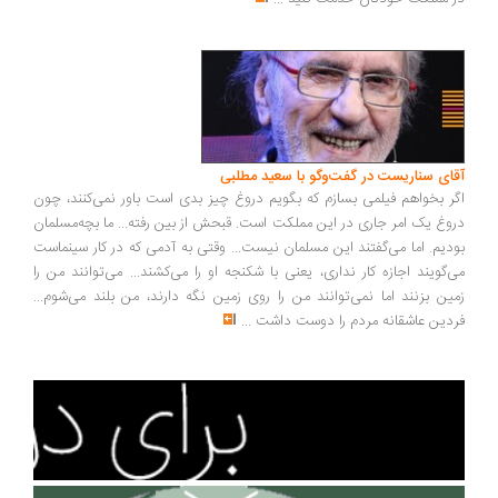
ای سناریست در گفت‌وگو با سعید مطلبی
ر بخواهم فیلمی بسازم که بگویم دروغ چیز بدی است باور نمی‌کنند، چون
وغ یک امر جاری در این مملکت است. قبحش از بین رفته... ما بچه‌مسلمان
دیم. اما می‌گفتند این مسلمان نیست... وقتی به آدمی که در کار سینماست
‌گویند اجازه کار نداری، یعنی با شکنجه او را می‌کشند... می‌توانند من را
ین بزنند اما نمی‌توانند من را روی زمین نگه دارند، من بلند می‌شوم...
دین عاشقانه مردم را دوست داشت
...