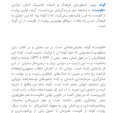
ته
، چهره اسطوره‌ای فرهنگ و ادبیات کلاسیک آلمان، تراژدی
فاوست
» را مشغله عمر و زندگی‌اش می‌دانست. گرچه اولین روایت
 فاوست به قرن شانزدهم برمی‌گردد اما با گوته بود که این تمثیل به
هنگ مدرن راه یافت. درواقع مهم‌ترین روایت از فاوست از آن گوته
ست.
اوست» گوته نمایش‌نامه‌ای است در دو بخش و در قالب زبان
ظوم و با مضمونی که خود گوته آن را تراژیک نامیده است. گوته این
شاهکارش را در طول شش دهه، یعنی از 1772 تا 1832، نوشته و قوام
شیده و به این ترتیب در دورانی پربار و درعین‌حال بحرانی در این
ر بازنمایی شده است. دورانی که در آغازش انقلاب جمهوری‌خواهانه
انسه رخ داده و سپس به جنگ‌های ناپلئونی رسیده و در نهایت به
ل‌گیری سرمایه‌داری ابتدایی و اراده کشورهای توسعه‌یافته اروپایی
ای استعمار جهانی منجر شده است. گوته تمام این وقایع را تجربه
ده و حاصل این تجربه را در این اثر شصت‌ساله بازتاب داده است.
‌این‌روست که می‌توان گفت در تکوین نهایی «فاوست» هم عقل‌باوری
صر روشنگری نقش داشته است و هم ازبین‌رفتن مناسبات
شاسرمایه‌داری و پیدایش پول به مفهوم انتزاعی‌اش. به عبارت دیگر،
ایت گوته از فاوست هم‌زمان با تحول یکی از پرآشوب‌ترین و