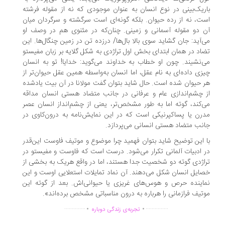
ریک‌بینی در نوع انسان به عنوان موجودی که نه از مقوله فرشته
ت، نه از رده حیوان. بلکه گونه‌‌ای است سرگشته و سرگردان میان
 دو مقوله آسمانی و زمینی. چنان‌که در مثنوی هم در وصف او
‌آید: جان گشاید سوی بالا بال‌ها/ درزده تن در زمین چنگال‌ها. این
اد در همان ابتدای بخش اول تراژدی به شکل گلایه بر زبان مفیستو
‌نشیند. چون او خطاب به خداوند می‌گوید: خدایا! تو به انسان
زی داد‌ه‌ای به نام عقل، اما انسان به‌واسطه همین عقل حیوان‌تر از
 حیوان شده است. حال شاید بتوان گفت مولانا در آن بیت یاد‌شده
 چشم‌اندازی عام و عرفانی در جانب متضاد هستی انسان مداقه
‌کند، گوته اما به طور مشخص‌تر، یعنی از چشم‌انداز انسان عصر
رن یا پساکپرنیکی است که در این نمایش‌نامه به درون‌کاوی در
نب متضاد هستی انسانی می‌پردازد.
 این توضیح شاید بتوان فهمید چرا موضوع و موتیف فاوست این‌قدر
 ادبیات آلمانی تکرار می‌شود. درست است که فاوست و مفیستو در
اژدی گوته دو شخصیت جدا هستند، اما در واقع هریک به بخشی از
ایل انسان شکل می‌دهند. آن نماد تمایلات استعلایی اوست و این
اینده حرص و هوس‌های غریزی یا حیوانی‌اش. بعد از گوته این
تیف فرازمانی را هرباره به درون مناسباتی مشخص برده‌اند».
.
.
..............
...............
تجربه‌ی زندگی دوباره