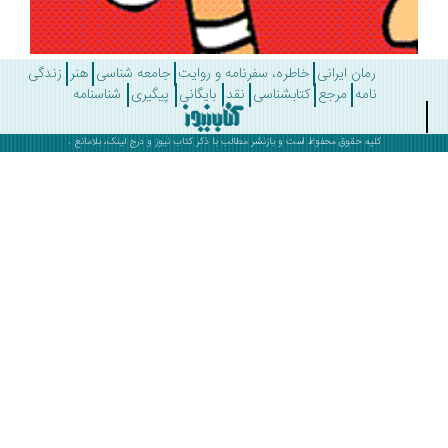
رمان ایرانی
خاطره، سفرنامه و روایت
جامعه شناسی
هنر
زندگی
نامه
مرجع
کتابشناسی
نقد
بایگانی
پیگیری
شناسنامه
کلیه حقوق محفوظ است و بازنشر مطالب با ذکر
کتاب نیوز
و درج لینک، بلامانع .