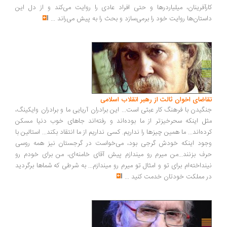
رآفرینان، میلیاردرها و حتی افراد عادی را روایت می‌کند و از دل این
ستان‌ها روایت خود را برمی‌سازد و بحث را به پیش می‌راند
...
اضای اخوان ثالث از رهبر انقلاب اسلامی
گیدن با فرهنگ کار عبثی است... این برادران آریایی ما و برادران وایکینگ،
ل اینکه سحرخیزتر از ما بوده‌اند و رفته‌اند جاهای خوب دنیا مسکن
ده‌اند... ما همین چیزها را نداریم. کسی نداریم از ما انتقاد بکند... استالین با
ود اینکه خودش گرجی بود، می‌خواست در گرجستان نیز همه روسی
ف بزنند...من میرم رو میندازم پیش آقای خامنه‌ای، من برای خودم رو
نداخته‌ام برای تو و امثال تو میرم رو میندازم... به شرطی که شماها برگردید
 مملکت خودتان خدمت کنید
...