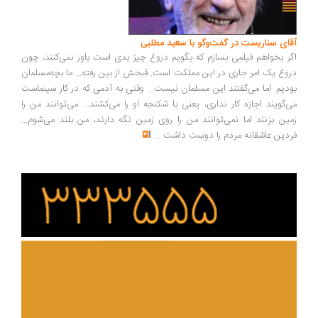
ای سناریست در گفت‌وگو با سعید مطلبی
ر بخواهم فیلمی بسازم که بگویم دروغ چیز بدی است باور نمی‌کنند، چون
وغ یک امر جاری در این مملکت است. قبحش از بین رفته... ما بچه‌مسلمان
دیم. اما می‌گفتند این مسلمان نیست... وقتی به آدمی که در کار سینماست
‌گویند اجازه کار نداری، یعنی با شکنجه او را می‌کشند... می‌توانند من را
ین بزنند اما نمی‌توانند من را روی زمین نگه دارند، من بلند می‌شوم...
دین عاشقانه مردم را دوست داشت
...