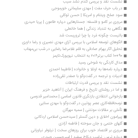
نشست نقد و بررسی گندم نشد سیب
در باب حرف مفت | مهدی سلیمانی خورموجی
سود صلح ویتنام و امریکا | حسن توکلی
مروری بر کامو و فلسفه: جستارهایی درباره طاعون | پریا حیدری
نگاهی به تندباد زندگی | هما خانعلی
باتیست چگونه مُرد یا چرا تروریست شد
الگوهای توسعه اسلامی با بررسی آرای مهدی نصیری و رضا داوری
تحلیل آثار بهرام صادقی به قلم غلامرضا رضایی در شب بی‌مهتاب
10+90 کتاب‌ برتر۲۰۱۹ به انتخاب نیویورک‌تایمز
مدال کارنگی به شوخی رسید
درباره نامه‌ها به اوتلا و خانواده | فاطیما احمدی
ادبیات و ترجمه‌ در گفت‌وگو با صفدر تقی‌زاده
نشست نقد و بررسی قدرت ارتباطات
و اما در روشنای تاریخ و فرهنگ ایران | آناهید خزیر
بازخوانی انتقادی بازنگری قانون اساسی | محمدامیر قدوسی
نومحافظه‌کاری عصر پوتین در گفت‌وگو با مهدی سنایی
تأملی بر مقالات مونتنی | سمیه مهرگان
پیرامون اخلاق و دین گنسلر | سیدحسن اسلامی اردکانی
گلهای ختمی و جان سوخته | فاطمه آزادی
مروری بر اقتصاد خوب برای روزهای سخت | نیلوفر نیاورانی 
درباره ترس: ترامپ درکاخ سفید | امیرحسین حیدری