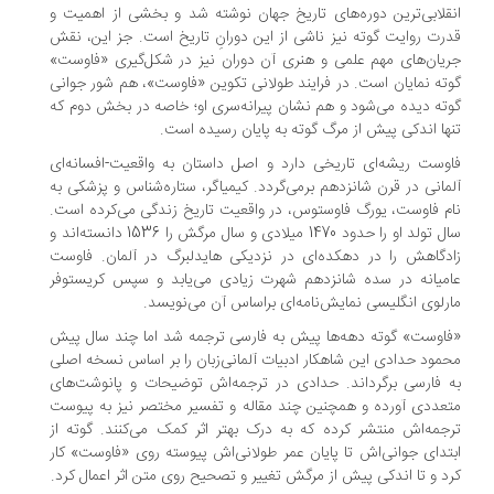
قلابی‌ترین دوره‌های تاریخ جهان نوشته شد و بخشی از اهمیت و
رت روایت گوته نیز ناشی از این دورانِ تاریخ است. جز این، نقش
یان‌های مهم علمی و هنری آن دوران نیز در شکل‌گیری «فاوست»
ته نمایان است. در فرایند طولانی تکوین «فاوست»، هم شور جوانی
ته دیده می‌شود و هم نشان پیرانه‌سری او؛ خاصه در بخش دوم که
ها اندکی پیش از مرگ گوته به پایان رسیده است.
وست ریشه‌ای تاریخی دارد و اصل داستان به واقعیت-افسانه‌ای
مانی در قرن شانزدهم برمی‌گردد. کیمیاگر، ستاره‌شناس و پزشکی به
م فاوست، یورگ فاوستوس، در واقعیت تاریخ زندگی می‌کرده است.
سال تولد او را حدود 1470 میلادی و سال مرگش را 1536 دانسته‌اند و
دگاهش را در دهکده‌ای در نزدیکی هایدلبرگ در آلمان. فاوست
میانه در سده شانزدهم شهرت زیادی می‌یابد و سپس کریستوفر
رلوی انگلیسی نمایش‌نامه‌ای براساس آن می‌نویسد.
اوست» گوته دهه‌ها پیش به فارسی ترجمه شد اما چند سال پیش
مود حدادی این شاهکار ادبیات آلمانی‌زبان را بر اساس نسخه اصلی
 فارسی برگرداند. حدادی در ترجمه‌اش توضیحات و پانوشت‌های
عددی آورده و همچنین چند مقاله و تفسیر مختصر نیز به پیوست
جمه‌اش منتشر کرده که به درک بهتر اثر کمک می‌کنند. گوته از
تدای جوانی‌اش تا پایان عمر طولانی‌اش پیوسته روی «فاوست» کار
د و تا اندکی پیش از مرگش تغییر و تصحیح روی متن اثر اعمال کرد.