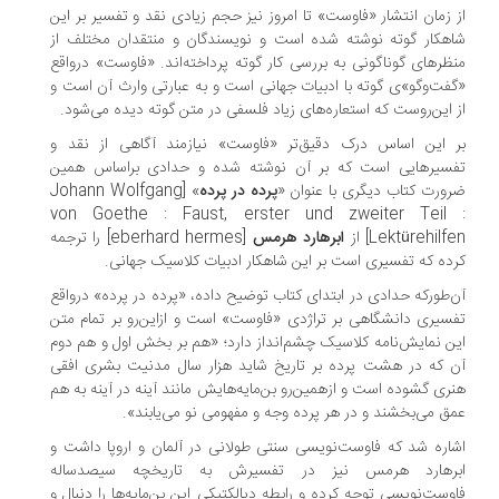
 زمان انتشار «فاوست» تا امروز نیز حجم زیادی نقد و تفسیر بر این
هکار گوته نوشته شده است و نویسندگان و منتقدان مختلف از
ظرهای گوناگونی به بررسی کار گوته پرداخته‌اند. «فاوست» درواقع
فت‌وگو»ی گوته با ادبیات جهانی است و به عبارتی وارث آن است و
 این‌روست که استعاره‌های زیاد فلسفی در متن گوته دیده می‌شود.
 این اساس درک دقیق‌تر «فاوست» نیازمند آگاهی از نقد و
فسیرهایی است که بر آن نوشته شده و حدادی براساس همین
ورت کتاب دیگری با عنوان «
پرده در پرده
» [Johann Wolfgang
von Goethe : Faust, erster und zweiter Teil 
Lektürehilf] از
ابرهارد هرمس
[eberhard hermes] را ترجمه
ده که تفسیری است بر این شاهکار ادبیات کلاسیک جهانی.
‌طورکه حدادی در ابتدای کتاب توضیح داده، «پرده در پرده» درواقع
سیری دانشگاهی بر تراژدی «فاوست» است و ازاین‌رو بر تمام متن
ن نمایش‌نامه کلاسیک چشم‌انداز دارد؛ «هم بر بخش اول و هم دوم
 که در هشت پرده بر تاریخ شاید هزار سال مدنیت بشری افقی
ری گشوده است و ازهمین‌رو بن‌مایه‌هایش مانند آینه در آینه به هم
ق می‌بخشند و در هر پرده وجه و مفهومی نو می‌یابند».
اره شد که فاوست‌نویسی سنتی طولانی در آلمان و اروپا داشت و
برهارد هرمس نیز در تفسیرش به تاریخچه سیصدساله
وست‌نویسی توجه کرده و رابطه دیالکتیکی این بن‌مایه‌ها را دنبال و