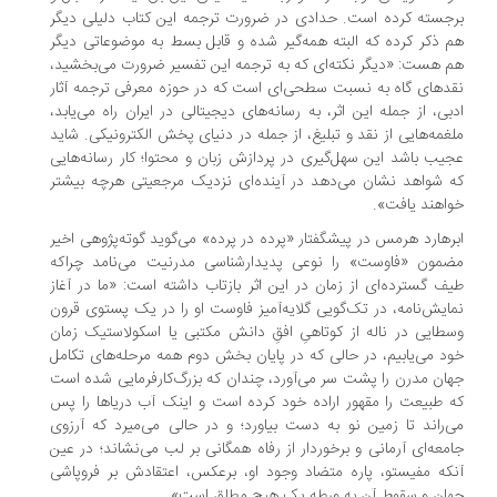
جسته کرده است. حدادی در ضرورت ترجمه این کتاب دلیلی دیگر
 ذکر کرده که البته همه‌گیر شده و قابل بسط به موضوعاتی دیگر
 هست: «دیگر نکته‌ای که به ترجمه این تفسیر ضرورت می‌بخشید،
دهای گاه به نسبت سطحی‌ای است که در حوزه معرفی ترجمه آثار
بی، از جمله این اثر، به رسانه‌های دیجیتالی در ایران راه می‌یابد،
غمه‌هایی از نقد و تبلیغ، از جمله در دنیای پخش الکترونیکی. شاید
یب باشد این سهل‌گیری در پردازش زبان و محتوا؛ کار رسانه‌هایی
 شواهد نشان می‌دهد در آینده‌ای نزدیک مرجعیتی هرچه بیشتر
اهند یافت».
رهارد هرمس در پیشگفتار «پرده در پرده» می‌گوید گوته‌پژوهی اخیر
مون «فاوست» را نوعی پدیدارشناسی مدرنیت می‌نامد چراکه
ف گسترده‌ای از زمان در این اثر بازتاب داشته است: «ما در آغاز
ایش‌نامه، در تک‌گویی گلایه‌آمیز فاوست او را در یک پستوی قرون
طایی در ناله از کوتاهیِ افقِ دانش مکتبی یا اسکولاستیک زمان
د می‌یابیم، در حالی که در پایان بخش دوم همه مرحله‌های تکامل
ان مدرن را پشت سر می‌آورد، چندان که بزرگ‌کارفرمایی شده است
 طبیعت را مقهور اراده خود کرده است و اینک آب دریاها را پس
‌راند تا زمین نو به دست بیاورد؛ و در حالی می‌میرد که آرزوی
معه‌ای آرمانی و برخوردار از رفاه همگانی بر لب می‌نشاند؛ در عین
که مفیستو، پاره متضاد وجود او، برعکس، اعتقادش بر فروپاشی
ان و سقوط آن به ورطه یک هیچ مطلق است».