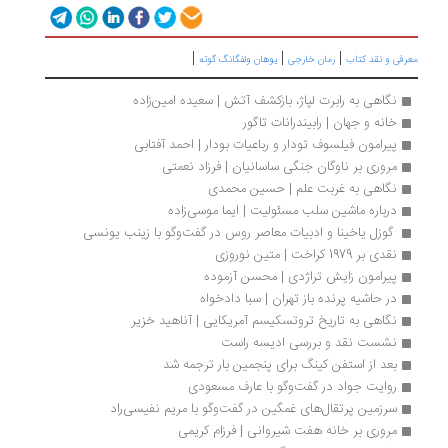
|
|
|
رفی و نقد کتاب
رمان خارجی
یوهان ولفگانگ گوته
نگاهی به رابرت لپاژ، بازکشف آتش | سعیده امین‌زاده
خانه و جهان | رابیندرانات تاگور
پیرامون فیلسوف تودار و رباعیات بودار | احمد آفتابی
مروری بر ناوگان جنگی ساسانیان | فرزاد نعمتی
نگاهی به غربت علم | حسین محمدی
درباره ماشین سلب مسئولیت | ایما موسی‌زاده
 گوزل یاخینا و ادبیات معاصر روس در گفت‌وگو با زینب یونسی
نقدی بر 1979 کراخت | متین نوروزی
پیرامون زایش تراژدی | محسن آزموده
در حاشیه پرنده باز تهران | سبا دادخواه
نگاهی به تاریخ تروتسکیسم آمریکایی | آناهید خزیر
نشست نقد و بررسی ادیسه راست 
بعد از استفن کینگ برای پنجمین بار ترجمه شد
روایت جواد در گفت‌وگو با عارف مسعودی
سرزمین پرتقال‌های غمگین در گفت‌وگو با مریم نفیسی‌راد
مروری بر خانه هفت شیروانی | فرزام کریمی 