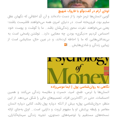
ونای آرام در گفت‌وگو با فاروک شهیچ
یی انسان‌ها ترمزِ خود را از دست داده‌اند و آن کُدِ اخلاقی که نگهبان عقل
یم بود، فروریخته است. در دنیای امروز، همه می‌خواهند فاشیست باشند؛
نی می‌خواهند نفرت، محورِ زندگی‌شان باشد... ما با گوشت و پوست خود
ساس کردیم «دیگری» بودن چه معنایی دارد... نوشتن پاسخی است به
‌عدالتی‌هایی که ما را احاطه کرده‌اند، و در عین حال، ستایشی است از
بایی زندگی و شادی‌هایش
...
اهی به روان‌شناسی پول | ایما موسی‌زاده
سان‌ها با ترس، طمع، امید، حسرت و مقایسه زندگی می‌کنند و همین
ساسات، حتی در آگاه‌ترین افراد، تصمیم‌های مالی را شکل می‌دهد. از این
ظر، «روان‌شناسی پول» بیش از آنکه درباره پول باشد، کتابی درباره انسان
اصر و رابطه پرتنش او با مفهوم ثروت و دارایی است... اوزل به‌جای ارائه
خه‌های مستقیم یا توصیه‌های دستوری، تجربه زندگی سرمایه‌گذاران،