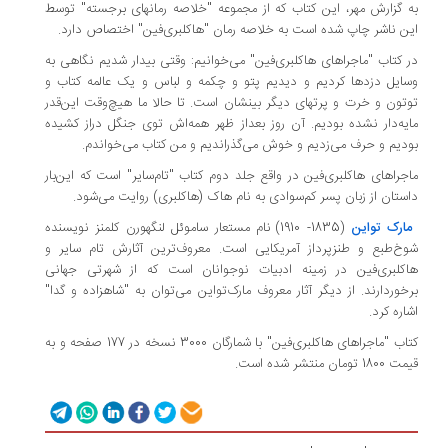
به گزارش مهر، این کتاب که از مجموعه "خلاصه‌ رمانهای برجسته" توسط
این ناشر چاپ شده است به خلاصه رمان "هاکلبری‌فین" اختصاص دارد.
در کتاب "ماجراهای هاکلبری‌فین" می‌خوانیم: وقتی بیدار شدیم نگاهی به
وسایل دزدها کردیم و دیدیم پتو و چکمه و لباس و یک عالمه کتاب و
توتون و خرت و پرتهای دیگر بینشان است. تا حالا ما هیچ‌وقت این‌قدر
مایه‌دار نشده بودیم. آن روز بعداز ظهر همه‌اش توی جنگل دراز کشیده
بودیم و حرف می‌زدیم و خوش می‌گذراندیم و من کتاب می‌خواندم.
ماجراهای هاکلبری‌فین در واقع جلد دوم کتاب "تام‌سایر" است که این‌بار
داستان از زبان پسر کم‌سوادی به نام هاک (هاکلبری‌) روایت می‌شود.
مارک تواین
(1835- 1910) نام مستعار ساموئل لنگهورن کلمنز نویسنده
شوخ‌طبع و طنزپرداز آمریکایی است. معروف‌ترین آثارش تام سایر و
هاکلبری‌فین در زمینه ادبیات نوجوانان است که از شهرتی جهانی
برخوردارند. از دیگر آثار معروف مارک‌تواین می‌توان به "شاهزاده و گدا"
اشاره کرد.
کتاب "ماجراهای هاکلبری‌فین" با شمارگان 3000 نسخه در 177 صفحه و به
قیمت 1800 تومان منتشر شده است.