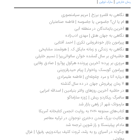
|
|
رمان خارجی
مارک تواین
نگاهی به قلمرو برزخ | مریم سیامنصوری
ام یا ان؟ جاسوس یا جاسوسه | فاطمه صناعتیان
آخرین بازماندگان در منطقه آبی 
نگاهی به جهان هتل | مهدی ادب‌زاده
پیرامون بازار خودفروشی تکری | احمد آفتابی 
نگاهی به زندگی و زمانه مایکل ک. | هوشمند مشایخی
حاشیه‌ای بر سال گمشده خوآن سالواتی‌یرا | نسیم خلیلی
مروری بر پرده؛ آخرین پرونده هرکول پوآرو | صادق وفایی
پیرامون گوبسک رباخوار | پیام حیدرقزوینی
درباره آنا و مرد چلچله‌ای | فاطمه علیمرادی
7 رمان پرفروش جهان در ده سال گذشته
در حاشیه آخرین‌ روزهای والتر بنیامین | اسدالله امرایی
سالمرگ ریکاردو ریش | ژوزه ساراماگو
مارمولک شهر آز راهی بازار شد
کتاب‌های ممنوعه ۲۰۲۰ به روایت انجمن کتابخانه آمریکا
حکایت بزرگ شدن دختری نوجوان در ترکیه معاصر
مادام پیلینسکا و راز شوپن ترجمه شد
چگونه در آسیای رو به رشد، ثروت کثیف بیاندوزیم، رفیق! | غزال 
معاونی