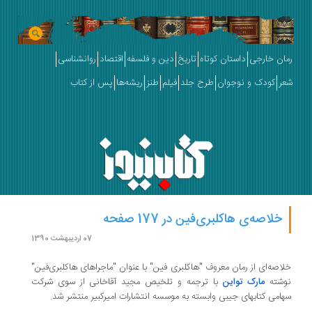
رمان خارجی
داستان کوتاه
تاریخ
دین و فلسفه
اقتصاد
روانشناسی
شعر
کودک و نوجوان
طرح جلد
فیلم
طنز
ریشه‌ها
پس از کتاب
خلاصه‌ی هاکلبری‌فین در 177 صفحه
07 اردیبهشت 1390
خلاصه‌ای از رمان معروف "هاکلبری فین" با عنوان "ماجراهای هاکلبری‌فین"
نوشته
مارک تواین
با ترجمه و تلخیص مجید آقاخانی از سوی شرکت
سهامی کتابهای جیبی وابسته به موسسه انتشارات امیرکبیر منتشر شد.