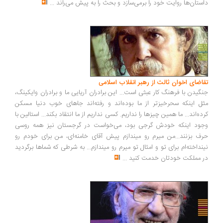
داستان‌ها روایت خود را برمی‌سازد و بحث را به پیش می‌راند
...
تقاضای اخوان ثالث از رهبر انقلاب اسلامی
جنگیدن با فرهنگ کار عبثی است... این برادران آریایی ما و برادران وایکینگ،
مثل اینکه سحرخیزتر از ما بوده‌اند و رفته‌اند جاهای خوب دنیا مسکن
کرده‌اند... ما همین چیزها را نداریم. کسی نداریم از ما انتقاد بکند... استالین با
وجود اینکه خودش گرجی بود، می‌خواست در گرجستان نیز همه روسی
حرف بزنند...من میرم رو میندازم پیش آقای خامنه‌ای، من برای خودم رو
نینداخته‌ام برای تو و امثال تو میرم رو میندازم... به شرطی که شماها برگردید
در مملکت خودتان خدمت کنید
...