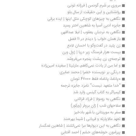
مروری بر شرم گودمن | فرزانه تونی
رولشتاین و این حقیقت از سال بلو
نگاهی به چیزهای کوچکی مثل اینها | ایده برقی
جایزه ادبی آسیا به شاهین اختر رسید
نگاهی به نردبان یعقوب | لیلا عبداللهی
باز همان خواب را دیدم در 11 فصل
زن پلید در گفت‌وگو با احسان لامع 
بیست هزار فرسنگ زیر دریا | ژول ورن
ترجمه‌ی زن پشت پنجره می‌فروشد
و اما من از یادت نمی‌کاهم، مارتیتا | سعیده امین‌زاده
درنگی بر نویسنده خضرا | محمد صابری
«پاناما، پاناما» فقط 47000 تومان
"خدا متعهد نیست" نامزد جایزه ترجمه
کیمیاگر به کتاب گینس وارد شد 
نگاهی به رومولا | فرزاد قرائتی
سلاحهای شب | ژان برولر (ورکور)
سفر به موریتانی با شهر بادخیز
تعهد مالاپارته و قربانی | شيما بهره‌مند
نگاهی به این دیوارها مرا نمی‌کشند | شاهین غمگسار
پیرامون خوشه‌های خشم | احمد آفتابی