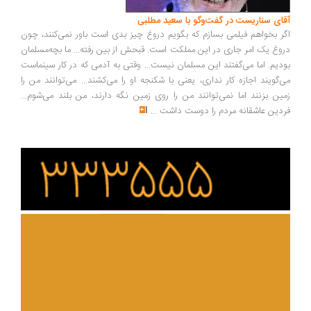
آقای سناریست در گفت‌وگو با سعید مطلبی
اگر بخواهم فیلمی بسازم که بگویم دروغ چیز بدی است باور نمی‌کنند، چون
دروغ یک امر جاری در این مملکت است. قبحش از بین رفته... ما بچه‌مسلمان
بودیم. اما می‌گفتند این مسلمان نیست... وقتی به آدمی که در کار سینماست
می‌گویند اجازه کار نداری، یعنی با شکنجه او را می‌کشند... می‌توانند من را
زمین بزنند اما نمی‌توانند من را روی زمین نگه دارند، من بلند می‌شوم...
فردین عاشقانه مردم را دوست داشت
...