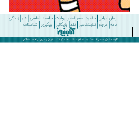
رمان ایرانی
خاطره، سفرنامه و روایت
جامعه شناسی
هنر
زندگی
نامه
مرجع
کتابشناسی
نقد
بایگانی
پیگیری
شناسنامه
کلیه حقوق محفوظ است و بازنشر مطالب با ذکر
کتاب نیوز
و درج لینک، بلامانع .