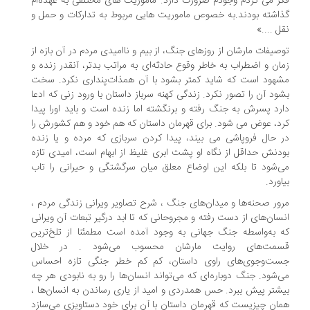
ر می کردم وجودم ضرورت دارد. ماموریت های مختلفی به عهده‌ام
اشته بودند.به خصوص ماموریت هایی مربوط به تدارکات و حمل و
ل ....»
صیفات مارشان از روزهای جنگ، از بیم و ناامیدی مردم در آن بازه از
ان و اضطراب به خاطر وقوع حادثه‌ای به مراتب بدتر، آنقدر زنده و
هود است که شاید کمتر بشود با آن همذات‌پنداری نکرد. سخت
ود آن را تصور نکرد. زندگی کهنه سرباز داستان با ورود زنی که ادعا
رد پسرش به جنگ رفته و برنگشته اما زنده است و باید اورا پیدا
د، عوض می شود. برای قهرمان داستان که هم خود و هم کشورش را
 حال فروپاشی می بیند، پیدا کردن سربازی که مرده و یا زنده
دنش حداقل از نگاه او پشت ابری غلیظ از ابهام است، امیدی تازه
‌شود تا بلکه این اوضاع معلق میان سرگشتگی و حیرانی را تاب
اورد.
ور صحنه‌ها و میدان‌های جنگ ، شرح تصاویر ویرانی زندگی مردم ،
سان‌های از دست رفته و مجروحانی که تا ابد درگیر تبعات آن ویرانی
 به‌واسطه جنگ جهانی به وجود آمده است مطمئنا از تلخ‌ترین
مت‌های روایت مارشان محسوب می‌شود . در خلال
ت‌وجوی‌های راوی داستان، کم کم خطر جنگی تازه احساس
‌شود. جنگ دوباره‌ای که می‌تواند انسان‌ها را رو به نابودی هر چه
شتر پیش ببرد. حس همدردی و امید از یاری رساندن به انسان‌ها ،
ان چیزیست که قهرمان داستان با آن برای خود دستاویزی می‌سازد