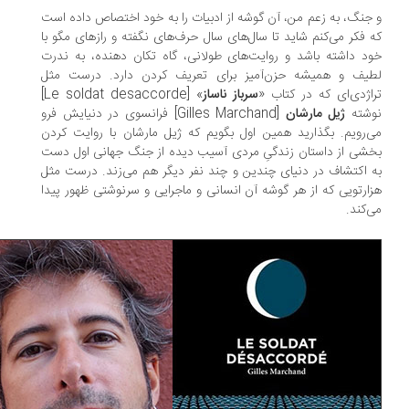
جنگ، به زعم من، آن گوشه از ادبیات را به خود اختصاص داده است
 فکر می‌کنم شاید تا سال‌های سال حرف‌های نگفته و رازهای مگو با
د داشته باشد و روایت‌های طولانی، گاه تکان دهنده، به ندرت
یف و همیشه حزن‌آمیز برای تعریف کردن دارد. درست مثل
اژدی‌ای که در کتاب «
سرباز ناساز
» [Le soldat desaccorde]
شته
ژیل مارشان
[Gilles Marchand] فرانسوی در دنیایش فرو
‌رویم. بگذارید همین اول بگویم که ژیل مارشان با روایت کردن
شی از داستان زندگیِ مردی آسیب دیده از جنگ جهانی اول دست
 اکتشاف در دنیای چندین و چند نفر دیگر هم می‌زند. درست مثل
ارتویی که از هر گوشه آن انسانی و ماجرایی و سرنوشتی ظهور پیدا
‌کند.