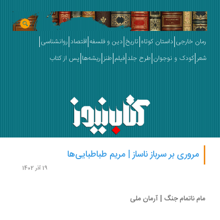
ان خارجی
داستان کوتاه
تاریخ
دین و فلسفه
اقتصاد
روانشناسی
ر
کودک و نوجوان
طرح جلد
فیلم
طنز
ریشه‌ها
پس از کتاب
مروری بر سرباز ناساز | مریم طباطبایی‌ها
19 آذر 1402
م ناتمام جنگ | آرمان ملی