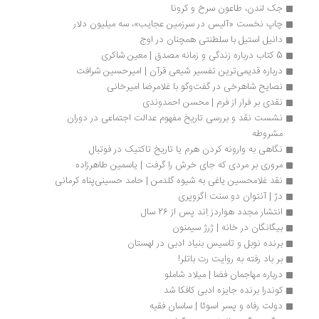
جک لندن، طاعون سرخ و کرونا
چاپ نخست «آلیس در سرزمین عجایب»، سه میلیون دلار
دانیل استیل با سلطنتی همچنان در اوج
5 کتاب درباره زندگی و زمانه مصدق | معین شاکری
درباره قدیمی‌ترین تفسیر شیعی قرآن | امیرحسین شرافت
نصایح شاهرخی در گفت‌وگو با غلامرضا امیرخانی
نقدی بر فرار از فرم | محسن احمدوندی
نشست نقد و بررسی تاریخ مفهوم عدالت اجتماعی در دوران 
مشروطه
نگاهی به وارونه کردن هرم یا تاریخ تاکتیک در فوتبال
مروری بر مردی که جای خرش را گرفت | یاسمین طاهرزاده
نقد غلامحسین یاغی به شیوه گلدمن | حامد حسینی‌پناه کرمانی
دژ | آنتوان دو سنت اگزوپری
انتشار مجدد هواردز اِند پس از 26 سال
بیگانگان در خانه | ژرژ سیمنون
برنده نوبل و تاسیس بنیاد ادبی در لهستان
بر باد رفته به روایت رت باتلر!
درباره مهاجمان فضا | میلاد شاملو
کوندرا برنده جایزه ادبی کافکا شد
دولت رفاه و پسر اسوئا | ساسان فقیه