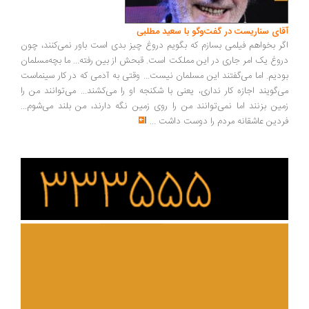
ای سناریست در گفت‌وگو با سعید مطلبی
ر بخواهم فیلمی بسازم که بگویم دروغ چیز بدی است باور نمی‌کنند، چون
وغ یک امر جاری در این مملکت است. قبحش از بین رفته... ما بچه‌مسلمان
دیم. اما می‌گفتند این مسلمان نیست... وقتی به آدمی که در کار سینماست
‌گویند اجازه کار نداری، یعنی با شکنجه او را می‌کشند... می‌توانند من را
ین بزنند اما نمی‌توانند من را روی زمین نگه دارند، من بلند می‌شوم...
دین عاشقانه مردم را دوست داشت
...