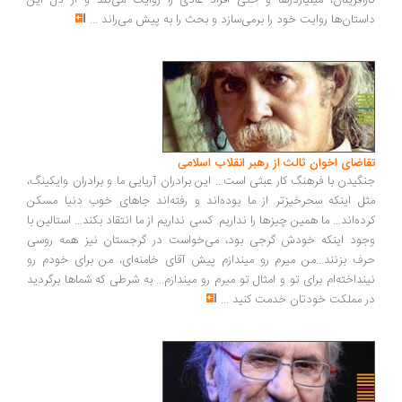
رآفرینان، میلیاردرها و حتی افراد عادی را روایت می‌کند و از دل این
ستان‌ها روایت خود را برمی‌سازد و بحث را به پیش می‌راند
...
اضای اخوان ثالث از رهبر انقلاب اسلامی
گیدن با فرهنگ کار عبثی است... این برادران آریایی ما و برادران وایکینگ،
ل اینکه سحرخیزتر از ما بوده‌اند و رفته‌اند جاهای خوب دنیا مسکن
ده‌اند... ما همین چیزها را نداریم. کسی نداریم از ما انتقاد بکند... استالین با
ود اینکه خودش گرجی بود، می‌خواست در گرجستان نیز همه روسی
ف بزنند...من میرم رو میندازم پیش آقای خامنه‌ای، من برای خودم رو
نداخته‌ام برای تو و امثال تو میرم رو میندازم... به شرطی که شماها برگردید
 مملکت خودتان خدمت کنید
...