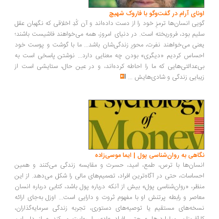
ونای آرام در گفت‌وگو با فاروک شهیچ
یی انسان‌ها ترمزِ خود را از دست داده‌اند و آن کُدِ اخلاقی که نگهبان عقل
یم بود، فروریخته است. در دنیای امروز، همه می‌خواهند فاشیست باشند؛
نی می‌خواهند نفرت، محورِ زندگی‌شان باشد... ما با گوشت و پوست خود
ساس کردیم «دیگری» بودن چه معنایی دارد... نوشتن پاسخی است به
‌عدالتی‌هایی که ما را احاطه کرده‌اند، و در عین حال، ستایشی است از
بایی زندگی و شادی‌هایش
...
اهی به روان‌شناسی پول | ایما موسی‌زاده
سان‌ها با ترس، طمع، امید، حسرت و مقایسه زندگی می‌کنند و همین
ساسات، حتی در آگاه‌ترین افراد، تصمیم‌های مالی را شکل می‌دهد. از این
ظر، «روان‌شناسی پول» بیش از آنکه درباره پول باشد، کتابی درباره انسان
اصر و رابطه پرتنش او با مفهوم ثروت و دارایی است... اوزل به‌جای ارائه
خه‌های مستقیم یا توصیه‌های دستوری، تجربه زندگی سرمایه‌گذاران،