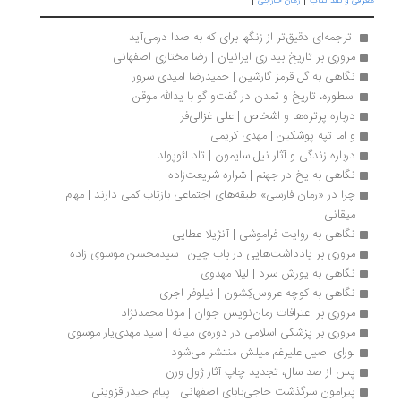
|
|
رفی و نقد کتاب
رمان خارجی
 ترجمه‌ای دقیق‌تر از زنگها برای که به صدا درمی‌آید
مروری بر تاریخ بیداری ایرانیان | رضا مختاری اصفهانی
نگاهی به گل قرمز گارشین | حمیدرضا امیدی سرور 
اسطوره، تاریخ و تمدن در گفت‌و گو با یدالله موقن
درباره پرتره‌ها و اشخاص | علی غزالی‌فر
و اما تپه پوشکین | مهدی کریمی
درباره زندگی و آثار نیل سایمون | تاد لئوپولد
نگاهی به یخ در جهنم | شراره شریعت‌زاده
چرا در «رمان فارسی» طبقه‌های اجتماعی بازتاب کمی دارند | مهام 
میقانی
نگاهی به روایت فراموشی | آنژیلا عطایی
مروری بر یادداشت‌هایی در باب چین | سیدمحسن موسوی زاده
نگاهی به یورش سرد | لیلا مهدوی
نگاهی به کوچه‌ عروس‌کِشون | نیلوفر اجری
مروری بر اعترافات رمان‌نویس جوان | مونا محمدنژاد
مروری بر پزشکی اسلامی در دوره‌ی میانه | سید مهدی‌یار موسوی
لورای اصیل علیرغم میلش منتشر می‌شود 
پس از صد سال، تجدید چاپ آثار ژول ورن 
پیرامون سرگذشت حاجی‌بابای اصفهانی | پیام حیدر قزوینی