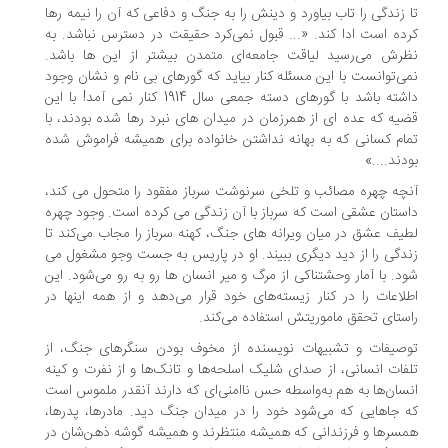
 زندگی را تاب بیاورد و دینش را به جنگ و دفاعی که آن را نیمه رها
ده است ادا کند. «... قبول نمی‌کرد حقیقت در دسترس نباشد. به
رش می‌رسید لیاقت جامعه‌ای متمدن بیشتر از این ها باشد.
ی‌توانست با این مسئله کنار بیاید که گورهای بی نام و نشان وجود
داشته باشد با گورهای دسته جمعی سال 1914 کنار نمی آمد! با این
یه که عده ای از همرزمان در میدان های نبرد رها شده بودند، با
ام کسانی که به بهانه نداشتن خانواده برای همیشه فراموش شده
دند....»
چه چهره مصائب و تلخی سرنوشت سرباز مفقود را متحول می کند،
ستان عشقی است که سرباز با آن زندگی می کرده است. وجود چهره
یف عشق در میان ویرانه های جنگ، کهنه سرباز را مجاب می‌کند تا
دگی را از دید دیگری ببیند. او در پاریس به جست وجو مشغول می
د. با آمار وحشتناکی از مرگ و میر انسان ها رو به رو می‌شود. این
لاعات را در کنار زیسته‌های خود قرار می‌دهد و از همه اینها در
ستای تحقق ماموریتش استفاده می‌کند.
صیفات و تشبیهات نویسنده از مخوف بودن سنگرهای جنگ، از
فات انسانی، از صدای شلیک اسلحه‌ها و تانک‌ها و از نفرت و کینه
سان‌ها به هم به‌واسطه حس ناامنی‌ای که دارند آنقدر ملموس است
 جاهایی که می‌شود خود را در میدان جنگ دید. مادرها، پدرها،
سرها و فرزندانی که همیشه منتظرند و همیشه گوشه ذهن‌شان در