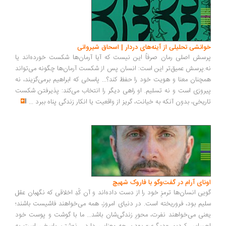
انشی تحلیلی از آینه‌های دردار | اسحاق شیروانی
سش اصلی رمان صرفاً این نیست که آیا آرمان‌ها شکست خورده‌اند یا
.پرسش عمیق‌تر این است: انسان پس از شکست آرمان‌ها چگونه می‌تواند
چنان معنا و هویت خود را حفظ کند؟... پاسخی که ابراهیم برمی‌گزیند، نه
روزی است و نه تسلیم. او راهی دیگر را انتخاب می‌کند: پذیرفتن شکست
ریخی، بدون آنکه به خیانت، گریز از واقعیت یا انکار زندگی پناه ببرد
...
ونای آرام در گفت‌وگو با فاروک شهیچ
یی انسان‌ها ترمزِ خود را از دست داده‌اند و آن کُدِ اخلاقی که نگهبان عقل
یم بود، فروریخته است. در دنیای امروز، همه می‌خواهند فاشیست باشند؛
نی می‌خواهند نفرت، محورِ زندگی‌شان باشد... ما با گوشت و پوست خود