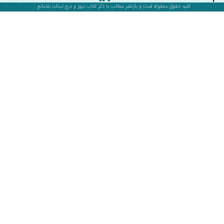
کلیه حقوق محفوظ است و بازنشر مطالب با ذکر
کتاب نیوز
و درج لینک، بلامانع .