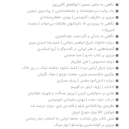
نگاهی به متغیر منصور | ابوالفضل آقایی‌پور
یک روایت مردم‌شناسانه و جامعه‌شناختی از پیاده‌روی اربعین
مروری بر خال‌کوب آشویتس | مهدی دهقان‌منشادی
نگاهی به پیرمردی که داستانهای عاشقانه می‌خواند | سعیده 
امین‌زاده
نگاهی به زندگی و آثار محمد عابدالجابری
درباره خاطرات شیخ ابراهیم زنجانی | حمیدرضا امیدی سرور
گنجینه‌هايی از هنر ایرانی در گفت‌وگو با آرزو اسکندری
مروری بر کتاب مادرم | صبا صحبتی
درباره منسیوس | علی غزالی‌فر
درباره ژنرال ارتش مرده | کشف شکوه نداشته جنگ در زیر خاک
نوآوری‌ مارکسیسم چینی: معجزه توزیع | جواد لگزیان
درباره دانش‌آموز مفلس | پدرام عسکری
آدلائید | ژوزف آرتور دو گوبینو
نقدی بر دموکراسی کربنی | پرویز صداقت و شهریار خوّاجیان
در باب حرف مفت | مهدی سلیمانی خورموجی
نظریه‌ی روانکاوانه‌ی فیلم و قاعده‌ی بازی دوباره ترجمه شد
شوکران 57 ویژه‌ جورج اورول
شش کتاب برای شناخت جامعه ایرانی به انتخاب جبار رحمانی
مروری بر گوشه‌نشین یونسکو | بهار سرلک