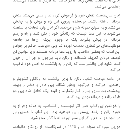
انی را که اغلب نقش زنانه‌ را در جامعه کم ارزش یا نادیده می‌گیرند
هنمایی می‌کند.
ان سال‌هاست نقش خود را فراموش کرده‌اند و سعی می‌کنند منش
دانه داشته باشند. نویسنده پیروی این راه و روش را به چالش
‌کشد و به عنوان نمونه شرح می‌دهد اگر زنان وارد تجارت یا صنعت
‌شوند به این معنا نیست که زنانگی خود را نفی کنند و راه و رسم
دانه در پیش بگیرند بلکه با وجود این‌که آن‌ها در جامعه
فقیت‌های بی‌شماری بدست آورده‌اند ولی سیاست حاکم بر جوامع
ن است که بعضی مناصب یا رویدادها مردانه هستند و یا قوانین آن
سط مردان تعریف شده‌اند و زنان باید بی‌چون و چرا آن را قبول
ند. شاید این چالشی‌ست که زنان را به بازگشت به اصل خود ترغیب
‌کند.
 ادامه مباحث کتاب، زنان را برای برگشت به زنانگی تشویق و
هنمایی می‌کند و می‌گوید چطور شکاف بین مادر و دختر را بهبود
خشند، بت‌سازی پدر را کنار بگذارند و البته یک تعادل شاد بین دو
ف زنانه و مردانه بودن پیدا‌ کنند.
 خواندن این کتاب حتی اگر نویسنده را نشناسید به علاقه وافر او به
زه زنان و زنانه زیستن پی خواهید برد. این کتاب را چندین بار
‌شود خواند حتی اگر این سفر قهرمانانه را گذرانده باشید.
مورین مورداک متولد سال 1945 در آمریکاست. او روانکاو خانواده،