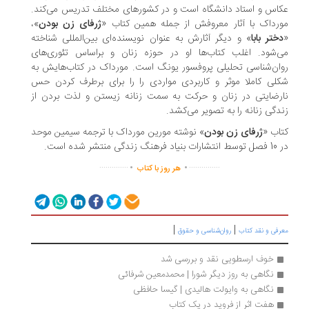
اس و استاد دانشگاه است و در کشورهای مختلف تدریس می‌کند.
رداک با آثار معروفش از جمله همین کتاب «
ژرفای زن بودن
»،
ختر بابا
» و دیگر آثارش به عنوان نویسنده‌ای بین‌المللی شناخته
‌شود. اغلب کتاب‌ها او در حوزه زنان و براساس تئوری‌های
ان‌شناسی تحلیلی پروفسور یونگ است. مورداک در کتاب‌هایش به
لی کاملا موثر و کاربردی مواردی را را برای برطرف کردن حس
رضایتی در زنان و حرکت به سمت زنانه زیستن و لذت بردن از
دگی زنانه را به تصویر می‌کشد.
اب «
ژرفای زن بودن
» نوشته مورین مورداک با ترجمه سیمین موحد
نیاد فرهنگ زندگی منتشر شده است.
.
.
..............
...............
هر روز با کتاب
|
|
رفی و نقد کتاب
روان‌شناسی و حقوق
خوف ارسطویی نقد و بررسی شد
نگاهی به روز دیگر شورا | محمدمعین شرفائی
نگاهی به وایولت هالیدی | گیسا حافظی
هفت اثر از فروید در یک کتاب