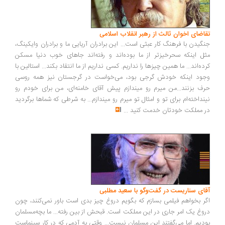
اضای اخوان ثالث از رهبر انقلاب اسلامی
گیدن با فرهنگ کار عبثی است... این برادران آریایی ما و برادران وایکینگ،
ل اینکه سحرخیزتر از ما بوده‌اند و رفته‌اند جاهای خوب دنیا مسکن
ده‌اند... ما همین چیزها را نداریم. کسی نداریم از ما انتقاد بکند... استالین با
ود اینکه خودش گرجی بود، می‌خواست در گرجستان نیز همه روسی
ف بزنند...من میرم رو میندازم پیش آقای خامنه‌ای، من برای خودم رو
نداخته‌ام برای تو و امثال تو میرم رو میندازم... به شرطی که شماها برگردید
 مملکت خودتان خدمت کنید
...
ای سناریست در گفت‌وگو با سعید مطلبی
ر بخواهم فیلمی بسازم که بگویم دروغ چیز بدی است باور نمی‌کنند، چون
وغ یک امر جاری در این مملکت است. قبحش از بین رفته... ما بچه‌مسلمان
دیم. اما می‌گفتند این مسلمان نیست... وقتی به آدمی که در کار سینماست