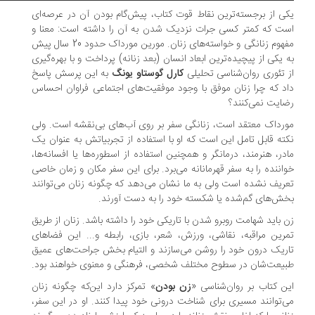
ی از برجسته‌ترین نقاط قوت کتاب، پیش‌گام بودن آن در عرصه‌ای
ت که کمتر کسی جرات نزدیک شدن به آن را داشته است: معنا و
مفهوم زنانگی و خواسته‌های زنان. مورین مورداک حدود 20 سال پیش
 یکی از پیچیده‌ترین ابعاد انسان (بعد زنانه) پرداخت و با بهره‌گیری
 تئوری روان‌شناسی تحلیلی
کارل گوستاو یونگ
به این پرسش پاسخ
د که چرا زنان موفق با وجود موفقیت‌های اجتماعی فراوان احساس
ایت نمی‌کنند؟
رداک معتقد است، زنانگی سفر بر روی آب‌های بی‌نقشه است. ولی
ته قابل تامل این است که او با استفاده از تجربیاتش به عنوان یک
در، هنرمند، درمانگر و همچنین استفاده از اسطوره‌ها یا افسانه‌ها،
اننده را به سفر قهرمانانه می‌برد. برای این سفر مکان و زمان خاصی
ریف نشده است ولی به ما نشان می‌دهد که چگونه زنان می‌توانند
ش‌های گم‌شده یا شکسته خود را به دست آورند.
 باید شهامت روبرو شدن با تاریکی خود را داشته باشد. زنان از طریق
رین مراقبه، نقاشی، ورزش، شعر، بازی، رابطه و... این فضاهای
ریک درون خود را روشن می‌سازند و التیام بخش جراحت‌های عمیق
یعت‌شان در سطوح مختلف شخصی، فرهنگی و معنوی خواهند بود.
ن کتاب بر روان‌شناسی «
زن بودن
» تمرکز دارد این‌که چگونه زنان
‌توانند مسیری برای شناخت درونی خود پیدا کنند. او در این سفر،