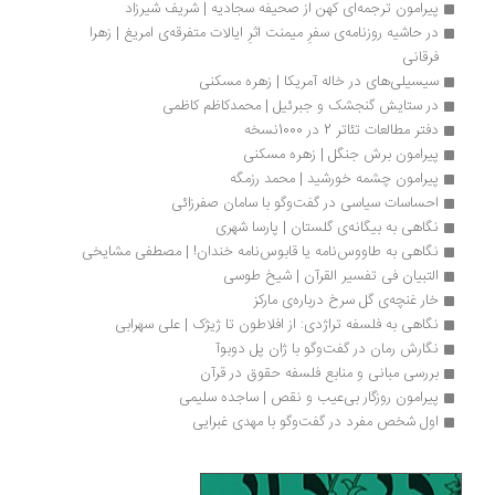
پیرامون ترجمه‌ای کهن از صحیفه سجادیه | شریف شیرزاد
در حاشیه روزنامه‌ی سفرِ میمنت اثرِ ایالات متفرقه‌ی امریغ | زهرا 
فرقانی
سیسیلی‌های در خاله آمریکا | زهره مسکنی
در ستایش گنجشک و جبرئیل | محمدکاظم کاظمی
دفتر مطالعات تئاتر 2 در 1000نسخه
پیرامون برش جنگل | زهره مسکنی
پیرامون چشمه خورشید | محمد رزمگه
احساسات سیاسی در گفت‌وگو با سامان صفرزائی
نگاهی به بیگانه‌ی گلستان | پارسا شهری
نگاهی به طاووس‌نامه یا قابوس‌نامه‌ خندان! | مصطفی مشایخی
التبیان فی تفسیر القرآن | شیخ طوسی
خار غنچه‌ی گل سرخ درباره‌ی مارکز
نگاهی به فلسفه تراژدی: از افلاطون تا ژیژک | علی سهرابی
نگارش رمان در گفت‌وگو با ژان پل دوبوآ
بررسی مبانی و منابع فلسفه حقوق در قرآن
پیرامون روزگار بی‌عیب و نقص | ساجده سلیمی
اول شخص مفرد در گفت‌وگو با مهدی غبرایی