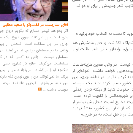
یپ شعر جدیدش را برای او خواند:
آقای سناریست در گفت‌وگو با سعید مطلبی
اگر بخواهم فیلمی بسازم که بگویم دروغ چی
وید تا دست به انتخاب خود بزنید.»
بدی است باور نمی‌کنند، چون دروغ یک امر
ه اشتراک نگذاشت و حتی منتشرش هم
جاری در این مملکت است. قبحش از بین
رای براندازی تلقی شد. عاقبت او را
رفته... ما بچه‌مسلمان بودیم. اما می‌گفتند ای
مسلمان نیست... وقتی به آدمی که در کار
سینماست می‌گویند اجازه کار نداری، یعنی ب
 نیست. در واقع، همین هزینه‌هاست
شکنجه او را می‌کشند... می‌توانند من را زمی
امدهایی خواهد داشت. نمونه‌ای از
بزنند اما نمی‌توانند من را روی زمین نگه دارند
خفه کردن ناآرامی در نطفه، چیزی بین
من بلند می‌شوم... فردین عاشقانه مردم را
رتاسر کشور نصب کرده‌اند تا یک سیستم
ند. حکومت شاید از دیکته کردن زندگی
دوست داشت
...
 بر شهروندانش را تقویت کرده است.
ویت مخارج امنیت داخلی‌اش بیشتر از
که از نظر این کشور، منشأ تهدید
ت در داخل است، نه در خارج.»