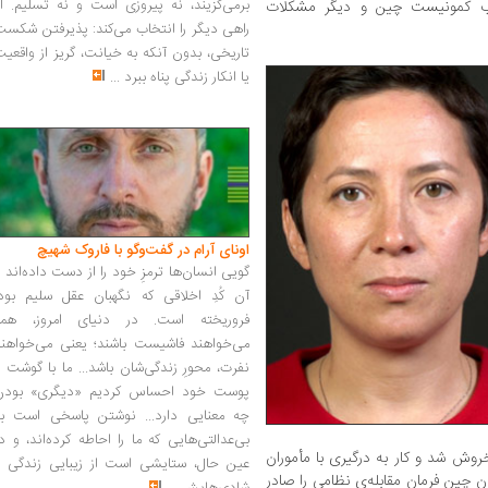
برمی‌گزیند، نه پیروزی است و نه تسلیم. ا
حزب کمونیست چین و دیگر مشکلات
راهی دیگر را انتخاب می‌کند: پذیرفتن شکس
تاریخی، بدون آنکه به خیانت، گریز از واقعی
یا انکار زندگی پناه ببرد
...
اونای آرام در گفت‌وگو با فاروک شهیچ‭
گویی انسان‌ها ترمزِ خود را از دست داده‌اند 
آن کُدِ اخلاقی که نگهبان عقل سلیم بود،
فروریخته است. در دنیای امروز، همه
می‌خواهند فاشیست باشند؛ یعنی می‌خواهند
نفرت، محورِ زندگی‌شان باشد... ما با گوشت 
پوست خود احساس کردیم «دیگری» بودن
چه معنایی دارد... نوشتن پاسخی است به
بی‌عدالتی‌هایی که ما را احاطه کرده‌اند، و د
وش شد و کار به درگیری با مأموران
عین حال، ستایشی است از زیبایی زندگی و
ن چین فرمان مقابله‌ی نظامی را صادر