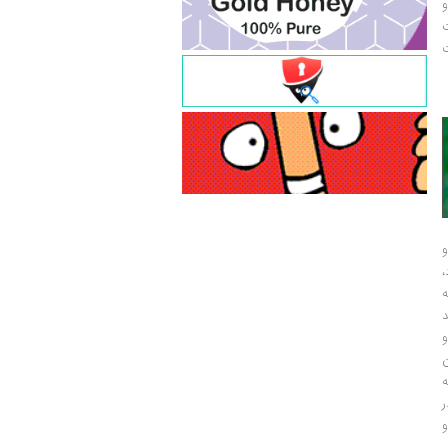
و
ت
ت
و
و
ر