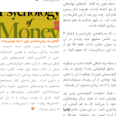
شادی‌هایش
...
مام خون راه افتاد. آمارهای نهادهای
مللی نشان می‌دهد چیزی بین 10 تا 27 هزار نفر کشته شدند، هرچند آمار رسمی
 کرد. چند روز بعد از این قتل‌عام در
یت کرد. در شهر جنگدو باز هم تجمع
ی زیادی کشته شدند.
صحنه‌ی دوم: 25 سال پس از این کشتار هولناک، که به واقعه‌ی تیان‌آنمن یا کشتار 4
نی، عکس مشهور جف وایدنر در آن
نگاهی به روان‌شناسی پول | ایما موسی‌زاده
روزها، با نام «مردِ مقابل تانک‌ها»، را به یک‌صد جوان نشان دادند. فقط 15 نفر از
انسان‌ها با ترس، طمع، امید، حسرت و
این درحالی‌ست که عموم افراد در
مقایسه زندگی می‌کنند و همین احساسات،
حتی در آگاه‌ترین افراد، تصمیم‌های مالی ر
ج ساله چه اتفاقی افتاده است و چگونه
شکل می‌دهد. از این منظر، «روان‌شناسی پول
 به محاق فراموشی رفت؟ پاسخ، در یک
بیش از آنکه درباره پول باشد، کتابی دربار
مونیستی چین با موفقیت آن را عملی
انسان معاصر و رابطه پرتنش او با مفهوم ثرو
ژه جوانان، از آن رویداد سرنوشت‌ساز
و دارایی است... اوزل به‌جای ارائه نسخه‌ها
ود را تا حد زیادی مدیون آن هستند.
مستقیم یا توصیه‌های دستوری، تجربه زندگی
سرمایه‌گذاران، کارآفرینان، میلیاردرها و حت
یک طرف حکومت کمونیستی چین زور
افراد عادی را روایت می‌کند و از دل این
راموشش کنند؛ از طرف دیگر روشنفکران
داستان‌ها روایت خود را برمی‌سازد و بحث ر
ود را می‌کنند که به هر قیمتی آن
به پیش می‌راند
...
یادآوری کنند. در این میان، خانم
لوئیزا
ا ایفا کرده است. وی به‌عنوان خبرنگار و