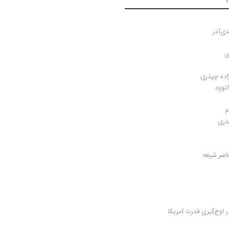
ی‌آذر
ی
زاده چیذری
آتوود
م
دری
اصر شیعه
 اوج‌گیری قدرت آمریکا