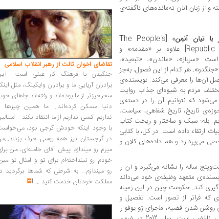
 و از زبان آنان ته‌مانده‌های ناگفته‌ی
ا تیان آنمِن
» [The People's
Republic of amnesia : Tiananmen revisited] علاوه بر «مقدمه» و
: «سرباز»، «ماندن»، «تبعید»،
تقاضای اخوان ثالث از رهبر انقلاب اسلامی
نگدو». هر کدام از این فصول، به‌جز
جنگیدن با فرهنگ کار عبثی است... این
 آن‌ها را معرفی می‌کند. نویسنده‌ی
برادران آریایی ما و برادران وایکینگ، مثل اینک
ختلف مردم به شیوه‌ای جذاب روایت
سحرخیزتر از ما بوده‌اند و رفته‌اند جاهای خو
ی‌شود که نتوانیم آن را در دسته‌ی
دنیا مسکن کرده‌اند... ما همین چیزها را
وزه‌ی تاریخ، تاریخ شفاهی، سیاست،
نداریم. کسی نداریم از ما انتقاد بکند... استالی
یم. بله؛ سبک و ساختار و ریخت کتاب
با وجود اینکه خودش گرجی بود، می‌خواست
ات ارتقاء داده است. در کل، با کتابی
در گرجستان نیز همه روسی حرف بزنند...من
ی می‌پردازد و هم داده‌های کلان و
میرم رو میندازم پیش آقای خامنه‌ای، من برا
خودم رو نینداخته‌ام برای تو و امثال تو میر
‌وپنج ساله را نشانه می‌گیرد و آن را
رو میندازم... به شرطی که شماها برگردید د
ویسنده‌ی متعهد وظیفه‌ی خود می‌داند
مملکت خودتان خدمت کنید
...
گیری کند. حکومت چین در این زمینه
ی که فراتر از تصور است. تفصیل و
ی روشن‌ شدن قضیه، ماجرای ژو یوفو را
ذکر می‌کنم. ژو یوفو یکی از روشنفکران سیاسی ناراضی است. سال 2012 در ضمن