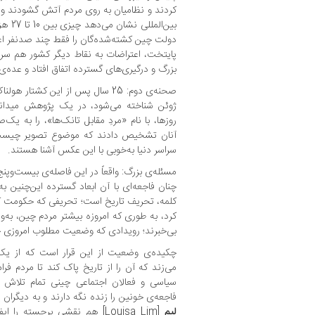
کردند و نظامیان به روی مردم آتش گشودند و ح
بین‌ال
دولت چین کشته‌شده‌گان را فقط چند صدنفر اعلام
پایتخت، اعتراضات به نقاط دیگر کشور هم سرا
بزرگ و درگیری‌های گسترده اتفاق افتاد و عده‌
ژوئن شناخته می‌شود، در یک پژوهش میدا
آنان تشخیص دادند که موضوع تصویر چیست؛ 
سراسر دنیا به‌خوبی با این عکس آشنا هستند.
مسئله‌ی بزرگ: واقعاً در این فاصله‌ی بیست‌وپن
چنان فاجعه‌ای با آن ابعاد گسترده این‌چنین
کلمه، تحریف تاریخ است؛ تحریفی که حکومت ک
کرد، به طوری که امروزه بیشتر مردم چین، به‌وی
بی‌خبرند؛ رویدادی که وضعیت مطلوب امروزی خ
چکیده‌ی وضعیت از این قرار است که از 
می‌زند که آن را از تاریخ پاک کند تا مردم ف
سیاسی و فعالان اجتماعی چینی تمام تلاش خ
فاجعه‌ی خونین را زنده نگه دارند و به دیگران 
لیم
[Louisa Lim] هم نقشی برجسته ر