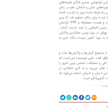
این فراموشی عمدیِ فراگیر هزینه‌های
زینه‌های جانی و اخلاقی، هم در زمان
رتی یک‌طرفه باعث بروز یا تشدید فساد
ت؛ برای مثال، معلوم شد که وزیر
سابق حمل و نقل ریلی چین بسیار اهل دل بود و هجده معشوقه و 374 آپارتمان
چنین کارهایی را نباید نادیده گرفت.
هناور در برابر چنین عملکردی واکنش
ط به سود کشور نیست، بلکه حتی به
از مجموع کنش‌ها و واکنش‌ها ملت و
قع، قصد غایی نویسنده این است که
 کلی و مشکلات اساسی چین امروز را
فراتر می‌رود و به اثری انتقادی در
 با زبان و ادبیاتی انجام می‌شود که
أمل‌برانگیز است.
.
...............
باره