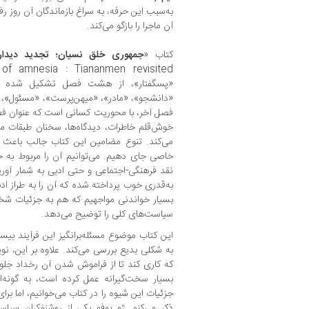
به‌سبب این حرفه، به سراغ بازماندگان آن روز رفته
آن ماجرا را بازگو می‌کند.
کتاب «
جمهوری خلق نسیان؛ تجدید دیدار ب
«پسگفتار»، از هشت فصل تشکیل شده است
«دانشجو»، «مادر»، «میهن‌پرست»، «مسئول»، «ج
فصل آخر، با محوریت کسانی است که عنوان فصل
خوش‌قلم خاطرات، دیدگاه‌ها، سخنان طبقات م
می‌کند. تنوع مضامین این کتاب جالب باعث م
خاصی جای دهیم. می‌توانیم آن را مربوط به ح
نقد فرهنگی-اجتماعی و حتی ادبی به شمار آور
به‌قدری خوب پرداخته شده که آن را به طراز ادبی
بسیار خواندنی مواجهیم که هم به جزئیات شخص
سیاست‌های کلی را توضیح می‌دهد.
این کتاب موضوع مسئله‌برانگیز این فرآیند بیست
به شکلی بدیع بررسی می‌کند. علاوه بر این، ن
که کاری کند تا از فراموش شدن آن رخداد جلو
بسیار سخت‌گیرانه عمل کرده است، به گونه‌ا
جزئیات این شیوه را در کتاب می‌خوانیم، اما برا