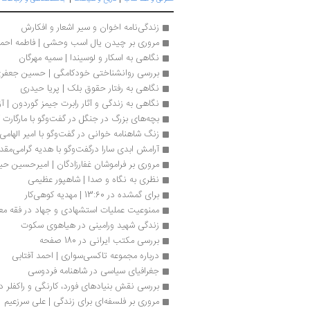
زندگی‌نامه اخوان و سیر اشعار و افکارش
مروری بر چیدن یال اسب وحشی | فاطمه احمد
نگاهی به اسکار و لوسیندا | سمیه مهرگان
بررسی روانشناختی خودکامگی | حسین جعفر
نگاهی به رفتار حقوق بلک | پریا حیدری
نگاهی به زندگی و آثار رابرت جیمز گوردون | آ
بچه‌های بزرگ در جنگل در گفت‌وگو با مارگارت 
زنگ شاهنامه خوانی در گفت‌وگو با امیر الهامی
آرامش ابدی سارا درگفت‌وگو با هدیه گرامی‌مقد
مروری بر فراموشان غفارزادگان | امیرحسین حی
نظری به نگاه و صدا | شاهپور عظیمی
برای گمشده در 13:60 | مهدیه کوهی‌کار
ممنوعیت عملیات استشهادی و جهاد در فقه مع
زندگی شهید ورامینی در هیاهوی سکوت
بررسی مکتب ایرانی در 180 صفحه
درباره مجموعه تاکسی‌سواری | احمد آفتابی
جغرافیای سیاسی در شاهنامه فردوسی
بررسی نقش بنیادهای فورد، کارنگی و راکفلر در
مروری بر فلسفه‏‌ای برای زندگی | علی سرزعیم