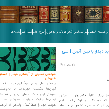
و فلسفه
اقتصاد
روانشناسی
شعر
کودک و نوجوان
طرح جلد
فیلم
طنز
ریشه‌ها
 دیدار با تیان آنمِن | علی
21 بهمن 1400
خوانشی تحلیلی از آینه‌های دردار | اسحاق
شیروانی
ف
پرسش اصلی رمان صرفاً این نیست که آیا
آرمان‌ها شکست خورده‌اند یا نه.پرسش
عمیق‌تر این است: انسان پس از شکست
ز چهارم ژوئن سال 1989 صدها هزار چینی، غالباً دانشجویان، در میدان
آرمان‌ها چگونه می‌تواند همچنان معنا و
عظیم تیان‌آنمن جمع شدند که مساحتش به اندازه‌ی 60 زمین فوتبال است. این
هویت خود را حفظ کند؟... پاسخی که ابراهی
ن آغاز شده بود. دانشجویان به فساد