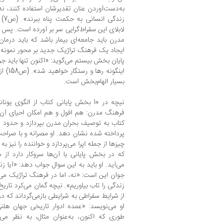
به‌دست‌آوردن عنان تقدیرشان استفاده کنند، نه 
زند
لابلای این سقراط‌گرایی سر بر آورده است. پس 
مدرن باید جامعه‌ای بیمار باشد که باید درمان
ایجاد یک فرهنگ تراژیک جدید بر محور نمونه‌ای 
پایان بخش بیستم می‌گوید: «اکنون تنها باید جر
اینگون
بسیار الهام‌بخش است.
نیچه در 10 بخش پایانی کتاب از الگوی
فرهنگ مدرن: هم افول و هم امکان احیای آن.
کتاب به توصیف بحران مدرن بپردازد و حدود ف
پرداخته شده نشان دهد. او مصرانه و با صراحت
چیزها از جمله اپرا می‌پردازد و خواننده را نیز ب
که در بخش پایانی با آن‌ها سروکار دارد ا
می‌آید. او باید به این سوال جواب دهد: «آیا
جوان این است: «نه، اما در فرهنگ تراژیک می‌تو
زندگی را تاب بیاوریم». نیچه گمان می‌کرد تاری
از شرایط سقراطی به شرایطی بازمی‌گرداند که در
او می‌نویسد: «عمده ادوار تاریخی جهان هلنی 
طوری که اکنون، به‌عنوان مثال، به نظر م