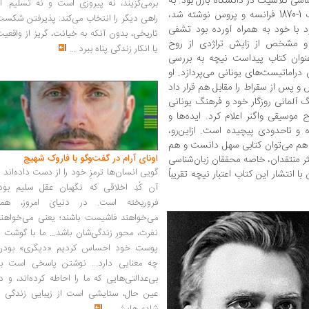
تاد زبان‌شناسی کلاسیک در دانشگاه بازل بود. به
برمی‌گزیند، نه پیروزی است و نه تسلیم. ا
گفته خودش کتاب در دل دوران پرآشوب جنگ 1-1870 فرانسه و پروس نوشته شد،
راهی دیگر را انتخاب می‌کند: پذیرفتن شکس
رد با خود به همراه آورده بود تشفی
تاریخی، بدون آنکه به خیانت، گریز از واقعی
 و مشخص از زایش تراژدی از روح
یا انکار زندگی پناه ببرد
...
ص38) چنان‌که از عنوان کتاب پیداست نیچه به بررسی
دراماتیست‌های یونانی می‌پردازد. او
 و پس از سقراط را مقابل هم قرار داد
آلمانی روزگار خود و فرهنگ یونانی
موسیقی واگنر اعلام کرد. ایده‌ها و
 و تاحدودی پیچیده است. ازاین‌رو،
The Birth of Trage] را هم می‌توان کتابی سهل دانست و هم
اونای آرام در گفت‌وگو با فاروک شهیچ‭
 اکثر منتقدان، خاصه محققان زبان‌شناسی
گویی انسان‌ها ترمزِ خود را از دست داده‌اند 
 انتشار این کتاب اعتبار نیچه تقریباً
آن کُدِ اخلاقی که نگهبان عقل سلیم بود،
فروریخته است. در دنیای امروز، همه
می‌خواهند فاشیست باشند؛ یعنی می‌خواهند
نفرت، محورِ زندگی‌شان باشد... ما با گوشت 
پوست خود احساس کردیم «دیگری» بودن
چه معنایی دارد... نوشتن پاسخی است به
بی‌عدالتی‌هایی که ما را احاطه کرده‌اند، و د
عین حال، ستایشی است از زیبایی زندگی و