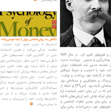
شادی‌هایش
...
نگاهی به روان‌شناسی پول | ایما موسی‌زاده
انسان‌ها با ترس، طمع، امید، حسرت و
مقایسه زندگی می‌کنند و همین احساسات،
چهارده سال بعد نظر نیچه کاملاً راجع به واگنر و شوپنهاور تغییر کرد. در سال 1886
حتی در آگاه‌ترین افراد، تصمیم‌های مالی ر
یونانی‌گری و بدبینی... ویراست جدید
شکل می‌دهد. از این منظر، «روان‌شناسی پول
 در مقدمه مدعی شد اشتباهات دوران
بیش از آنکه درباره پول باشد، کتابی دربار
اب خود را «عجیب و نسبتاً غیرقابل
انسان معاصر و رابطه پرتنش او با مفهوم ثرو
قاد از گذشته خود پرداخت و نوشت:
و دارایی است... اوزل به‌جای ارائه نسخه‌ها
سناک و خطرآفرین و مساله‌ای بود
مستقیم یا توصیه‌های دستوری، تجربه زندگی
شاخ‌دار، اما نه لزوماً گاوی جنگی، ولی به‌هررو مساله‌ای تازه» بود. (ص39) او انتقاد از
سرمایه‌گذاران، کارآفرینان، میلیاردرها و حت
انم که در آن زمان آنقدر شجاعت (یا
افراد عادی را روایت می‌کند و از دل این
ی اینکه تلاش کنم ارزیابی‌های ناآشنا
داستان‌ها روایت خود را برمی‌سازد و بحث ر
کنم، برای بیان چنین نظرات شخصی و
به پیش می‌راند
...
شوپنهاور جور درنمی‌آمدند زبانی برای