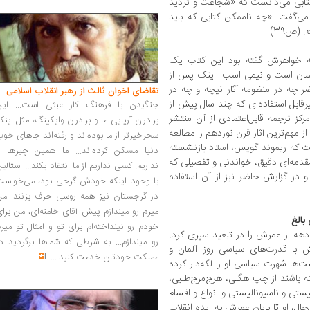
ایش تراژدی را کتابی می‌دانست که «شجاعت و تردید
می‌گفت: «چه ناممکن کتابی که باید
 (ص39)
 خواهرش گفته بود این کتاب یک
سان است و نیمی اسب. اینک پس از
چه در منظومه آثار نیچه و چه در
تقاضای اخوان ثالث از رهبر انقلاب اسلامی
یرقابل استفاده‌ای که چند سال پیش از
جنگیدن با فرهنگ کار عبثی است... این
رکز ترجمه قابل‌اعتمادی از آن منتشر
برادران آریایی ما و برادران وایکینگ، مثل اینک
ز مهم‌ترین آثار قرن نوزدهم را مطالعه
سحرخیزتر از ما بوده‌اند و رفته‌اند جاهای خو
ست که ریموند گویس، استاد بازنشسته
دنیا مسکن کرده‌اند... ما همین چیزها را
قدمه‌ای دقیق، خواندنی و تفصیلی که
نداریم. کسی نداریم از ما انتقاد بکند... استالی
 در گزارش حاضر نیز از آن استفاده
با وجود اینکه خودش گرجی بود، می‌خواست
در گرجستان نیز همه روسی حرف بزنند...من
میرم رو میندازم پیش آقای خامنه‌ای، من برا
بالغ
خودم رو نینداخته‌ام برای تو و امثال تو میر
نر پس از انقلاب نافرجام 1848 یک دهه از عمرش را در تبعید سپری کرد.
رو میندازم... به شرطی که شماها برگردید د
ش با قدرت‌های سیاسی روز آلمان و
مملکت خودتان خدمت کنید
...
ت‌ها شهرت سیاسی او را لکه‌دار کرده
ه باشند از چپ هگلی، هرج‌مرج‌طلبی،
ستی و ناسیونالیستی و انواع و اقسام
ال، او تا پایان عمرش به ایده انقلاب