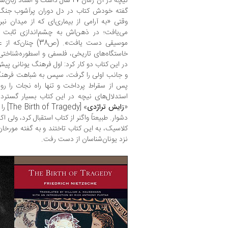
نیچه در آن زمان 27 سال داشت و اس
وقتی «به آرامی از بیماری‌ای که از میدان نب
می‌یافت؛ در ذهن‌اش به چشم‌اندازی ثابت
موسیقی دست یافت». (
خاستگاه‌های تاریخی، فلسفی و اسطوره‌شناختی 
در این کتاب دو کار کرد: اول فرهنگ یونانی پیش
و جانب اولی را گرفت، سپس به شباهت‌ فرهنگ 
پس از سقراط پرداخت و تنها راه نجات را روح 
استدلال‌های نیچه در این کتاب بسیار گسترده
«
زایش تراژدی
» [dy
دشوار. طبیعتاً واگنر از کتاب استقبال ‌کرد، ولی
کلاسیک، به این کتاب تاختند و به گفته مورخان با
نزد یونان‌شناسان از دست رفت.