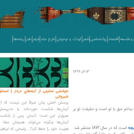
و فلسفه
اقتصاد
روانشناسی
شعر
کودک و نوجوان
طرح جلد
فیلم
طنز
ریشه‌ها
13 آذر 1396
خوانشی تحلیلی از آینه‌های دردار | اسحاق
شیروانی
پرسش اصلی رمان صرفاً این نیست که آیا
 بدانم حق با تو است و حقیقت تو بر
آرمان‌ها شکست خورده‌اند یا نه.پرسش
عمیق‌تر این است: انسان پس از شکست
آرمان‌ها چگونه می‌تواند همچنان معنا و
یچه
است که در سال 1872 منتشر شد.
هویت خود را حفظ کند؟... پاسخی که ابراهی