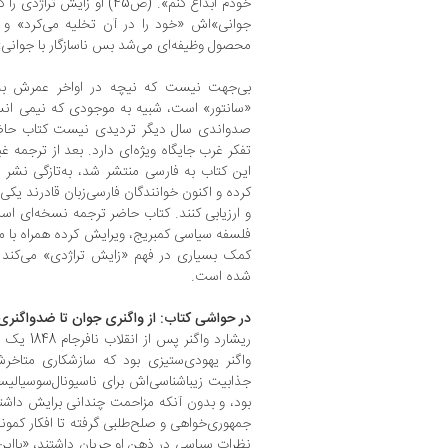
خودم ابداع کنم». (ص45) او ز
جوانی»‌اش «خود را در آن تخلیه می‌کرد» و 
محصول وظیفه‌ای می‌شد بس ناسازگار با جوانی».
بی‌جهت نیست که نیچه در اواخر عمرش به
«سانتور» است، شبیه به موجودی که نیمی ان
صدواندی سال دیگر تردیدی نیست کتاب حاضر 
تفکر غرب جایگاه ویژه‌ای دارد. بعد از ترجمه غ
این کتاب به فارسی منتشر شد، به‌تازگی نشر م
کرده و اکنون خوانندگان فارسی‌زبان قادرند یکی ا
و ارزیابی کنند. کتاب حاضر ترجمه نسخه‌ای ا
فلسفه سیاسی کمبریج، ویرایش کرده همراه با م
کمک بسیاری در فهم «زایش تراژدی» می‌کند و
شده است.
در حواشی کتاب: از واگنری جوان تا ضدواگنری 
ریشارد واگ
واگنر یهودی‌ستیزی بود که سازشکاری متاخر
جذابیت زیباشناسی‌اش برای ناسیونال‌سوسیالیس
بود، و بدون آنکه مزاحمت چندانی برایش داشت
جمهوری‌خواهی و صلح‌طلبی گرفته تا افکار کمونی
نظرات سیاسی در ذهن او جریان داشتند، «بااین‌ح