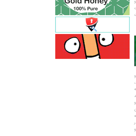
و
ت
ت
و
و
ر