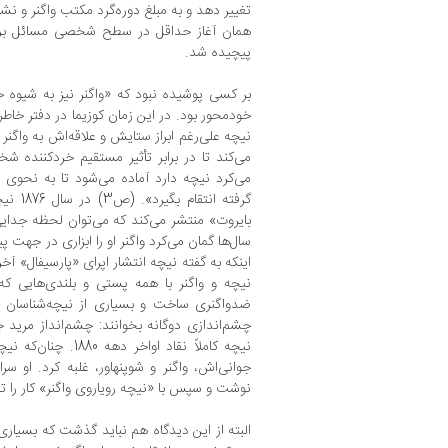
تغییر دهد و به مبلغ دوره‌گرد مکتب واگنر و نشر
همان آغاز حداقل در سطح شخصی مسائل برا
پیچیده شد.
بر کسی پوشیده نبود که «واگنر نیز به شیوه 
خودمحور بود. در این زمان کوزیما در دفتر خا
نیچه علی‌رغم ابراز ستایش و علاقه‌اش به واگنر
می‌کند تا در برابر تأثیر مستقیم خردکننده ش
می‌کرد نیچه دارد آماده می‌شود تا به نحوی به
گرفته ا
بایروت» منتشر می‌کند که می‌توان لحظه جدایی
سال‌ها گمان می‌کرد واگنر او را ابزاری در جهت پی
اینکه به گفته نیچه انتشار اپرای «پارسیفال» آخر
نیچه و واگنر با همه پستی و بلندی‌هایی ک
ضدواگنری ساخت و بسیاری از نیچه‌شناسان را
نیچه کاملاً نقاد اواخ
نوشت و سپس با «نیچه رویاروی واگنر» کار را تم
البته از این دیدگاه هم نباید گذشت که بسیار