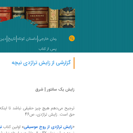
رمان خارجی
داستان کوتاه
تاریخ
دین 
پس از کتاب
گزارشی از زایش تراژدی نیچه
زایش یک سانتور | شرق
ترجیح می‌دهم هیچ چیز حقیقی نباشد تا اینکه
حق است. زایش تراژدی، ص46
«
زایش تراژدی از روح موسیقی
» اولین کتاب
ن