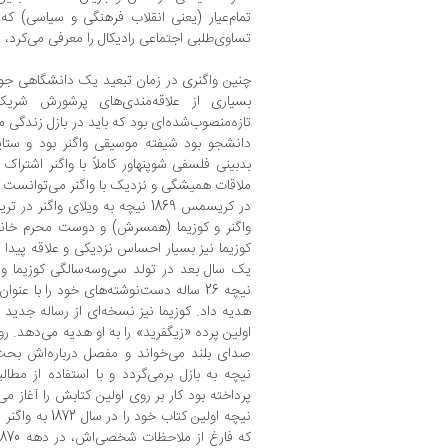
تمام‌عیار (یعنی انقلاب فرهنگی و سیاسی) که
تساوی‌طلبی اجتماعی رادیکال را معرفی می‌کرد، م
چنین واگنری در زمان تبعید یک دانشگاهی جوان 
بسیاری از علاقه‌مندی‌های پرشورش شری
تازه‌منصوب‌شده‌ای بود که باید در بازل زندگی م
دانشجو بود شیفته موسیقی واگنر بود و ستا
بدبینی فلسفی شوپنهاور کاملاً با واگنر اشتراک
ملاقات همیشگی و نزدیک با واگنر می‌توانست 
در کریسمس 1869 نیچه به ویلای وا
واگنر و کوزیما (همسرش) و دوست محرم خانوا
کوزیما نیز بسیار احساس نزدیکی و علاقه پیدا ک
یک سال بعد در تولد سی‌وسه‌‌سالگی کوزیما و ا
نیچه 26 ساله دست‌نوشته‌های خود را با عن
هدیه‌ داد. کوزیما نیز نسخه‌ای از رساله جدید و
اولین پرده «زیگفرید» را به او هدیه می‌دهد. رو
نیچه به بازل برمی‌گردد و با استفاده از مطال
پرداخته بود کار بر روی اولین کتابش را آغاز م
نیچه اولین کتاب خ