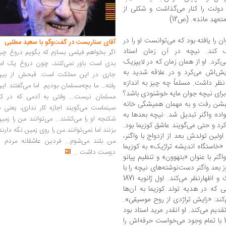
 دولت را کنار می‌گذاشت و شکلی از
تعهد ماند». (ص12)
را یافته بود که می‌توانست او را در
آقای سناریست در گفت‌وگو با سعید مطلبی
ک کند. نیچه در آن زمان استاد
اگر بخواهم فیلمی بسازم که بگویم دروغ چی
ی‌کرد. او از همان زمان که در لایپزیک
بدی است باور نمی‌کنند، چون دروغ یک امر
یش‌اش می‌کرد و در علاقه شدید به
جاری در این مملکت است. قبحش از بین
 نظر داشت. مسلماً چه چیز به اندازه
رفته... ما بچه‌مسلمان بودیم. اما می‌گفتند ای
برای نیچه جوان مایه خوشنودی باشد؟
مسلمان نیست... وقتی به آدمی که در کار
گنر در تریبشن رفت و به مهمان همیشگی خانه
سینماست می‌گویند اجازه کار نداری، یعنی ب
ده واگنر تبدیل شد. نیچه بعدها به
شکنجه او را می‌کشند... می‌توانند من را زمی
رد و حتی می‌گویند عاشق کوزیما بود.
بزنند اما نمی‌توانند من را روی زمین نگه دارند
ولین تولدش بعد از ازدواج با واگنر،
من بلند می‌شوم... فردین عاشقانه مردم را
وان «خاستگاه اندیشه تراژیک» به کوزیما
دوست داشت
...
اگنر با عنوان «بتهوون» و تنظیم پیانو
ز بعد واگنر دست‌نوشته‌های نیچه را با
صدای بلند می‌خواند و مفصل درباره‌اش بحث و اظهارنظر می‌کند. اول ژانویه 1871
بی که در هدیه تولد کوزیما به آن‌ها
ی‌کند: «زایش تراژدی از روح موسیقی».
ود را در سال 1872 به واگنر تقدیم می‌کند. او آنقدر مرید استاد بود
که فارغ از ملاحظات شخصی‌اش، در دهه 1870 با تمام وجود می‌خواست حرفه‌اش را