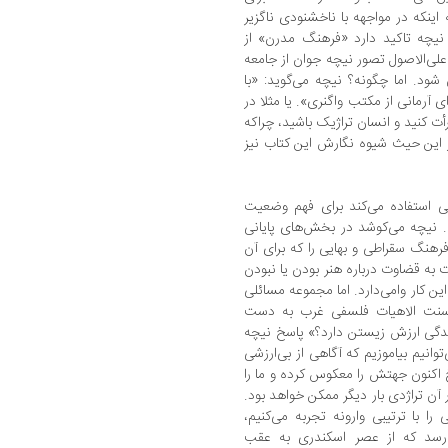
اینکه در مواجهه با ناخشنودی ناگزیر
گی انسانی به حکمت پناه ببرند». (ص7) نیچه تاکید دارد «فرهنگ مدرن» از
علی‌الاصول تصور نیچه جوان از جامعه
 شود. اما چگونه؟ نیچه می‌گوید: «با
آرمانی از مکتب واگنری». یا مثلا در
أت کنید و انسان تراژیک باشید، چراکه
ه رها و رستگار خواهید شد». (ص158) از این حیث شیوه نگارش این کتاب نیز
 یونانی استفاده می‌کند برای فهم وضعیت
 نیچه می‌کوشد در بخش‌های پایانی
رهنگ سقراطی و بهایی را که برای آن
 به قضاوت درباره هنر بودن یا نبودن
ه این کار وامی‌دارد. اما مجموعه مسائلی
ز سنت الاهیات فلسفی غرب به دست
 زندگی ارزش زیستن دارد؟» پاسخ نیچه
انیم بیاموزیم که آگاهی از بی‌ارزشی
خ اکنون جهتش را معکوس کرده و ما را
 آن تراژدی بار دیگر ممکن خواهد بود.
را با ترتیبی وارونه تجربه می‌کنیم،
ی‌رسد که از عصر اسکندری به عقب