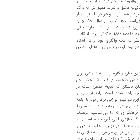
یش واژگونه و شکل دیگری از تحسین و
رکیب عشق و نفرت عمیق‌اش به واگنر
 و هم نفرت؛ و هر دو تا انتها در او
باقی ماندند». (ص4) به هر ترتیب نیچه در ویراست دوم کتاب در سال 1886 چنان
ری از نیچه‌شناسان تاکید دارند حتی
باید خود متن اصلی کتاب را نیز دوباره از زاویه دید مقدمه 1886، «تلاشی برای انتقاد از
گر نه یک واگنری بود و نه استاد
از بود، او نیچه جوان را «آقای بدبین
یشگفتاری برای واگنر» و مقاله «تلاشی برای
انتقاد از خود». نیچه اغلب سرراست با خواننده‌اش صحبت می‌کند. 15 بخش اول
نان باستان که نیچه مدعی است در
نی زاده شده است: رانه آپولونی و
دو نیرو توازنی برقرار بود تا اینکه
هم می‌زند. او رانه جدید را به سقراط
فرهنگی‌ای که ما می‌شناسیم فرهنگ
نگ تراژدی آتنی قرن پنجم است. اما
 این فرهنگ در بهترین حالت ناقص و
سقراطی توازن ظریفی را که تراژدی به
ق می‌کند که بکوشند از شناخت برای