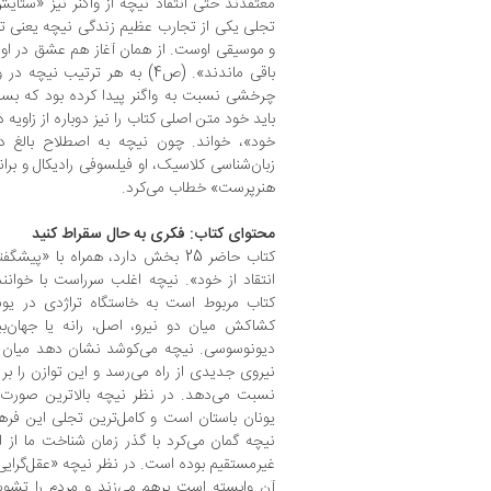
معتقدند حتی انتقاد نیچه از واگنر نیز «ستا
تجلی یکی از تجارب عظیم زندگی نیچه یعنی ت
و موسیقی اوست. از همان آغاز هم عشق در او بود
چرخشی نسبت به واگنر پیدا کرده بود که بسیا
خود»، خواند. چون نیچه به اصطلاح بالغ دی
زبان‌شناسی کلاسیک، او فیلسوفی رادیکال و براند
هنرپرست» خطاب می‌کرد.
محتوای کتاب: فکری به حال سقراط کنید
کتاب حاضر 25 بخش دارد، همراه با «پ
کتاب مربوط است به خاستگاه تراژدی در یو
کشاکش میان دو نیرو، اصل، رانه یا جهان‌بی
دیونوسوسی. نیچه می‌کوشد نشان دهد میان این 
نیروی جدیدی از راه می‌رسد و این توازن را بر 
نسبت می‌دهد. در نظر نیچه بالاترین صورت 
یونان باستان است و کامل‌ترین تجلی این فره
نیچه گمان می‌کرد با گذر زمان شناخت ما از
غیرمستقیم بوده است. در نظر نیچه «عقل‌گرایی 
آن وابسته است برهم می‌زند و مردم را تشوی