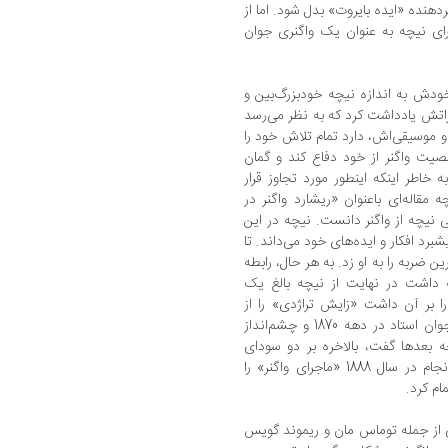
دهنده «ایده بایروت» بدل شود. اما از
ی نیچه به عنوان یک واگنری جوان
خودش به اندازه نیچه خودبزرگ‌بین و
طراتش یادداشت کرد که به نظر می‌رسد
 و موسیقی‌اش، دارد تمام تلاش خود را
خصیت واگنر از خود دفاع کند و گمان
 خاطر اینکه اینطور مورد تجاوز قرار
نتقام بگیرد». (ص3) در سال 1876 نیچه مقاله‌ای باعنوان «ریشارد واگنر در
 نیچه از واگنر دانست. نیچه در این
شبرد افکار و ایده‌های خود می‌داند. تا
ین ضربه را به او زد. به هر حال، رابطه
ه داشت در نهایت از نیچه بالغ یک
 بر آن داشت «زایش تراژدی» را از
چشم‌اندازی دوگانه بخوانند: چشم‌انداز مرید جوان استاد در دهه 1870 و چشم‌انداز
ر دهه 1880. چنان‌که نیچه بعدها گفت، بالاخره بر دو سودای
جوانی‌اش، واگنر و شوپنهاور، غلبه کرد. او سرانجام در سال 1888 «ماجرای واگنر» را
ام کرد.
ی از جمله توماس مان و ریموند گویس