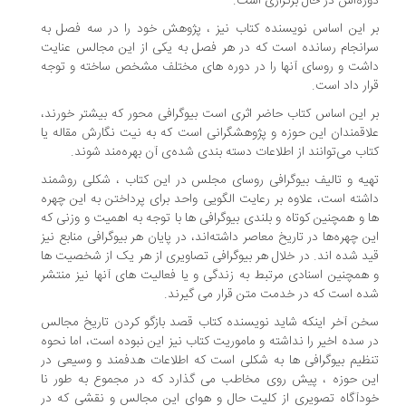
ره‌اش در حال برگزاری است.
 این اساس نویسنده کتاب نیز ، پژوهش خود را در سه فصل به
انجام رسانده است که در هر فصل به یکی از این مجالس عنایت
شت و روسای آنها را در دوره های مختلف مشخص ساخته و توجه
ار داد است.
 این اساس کتاب حاضر اثری است بیوگرافی محور که بیشتر خورند،
اقمندان این حوزه و پژوهشگرانی است که به نیت نگارش مقاله یا
اب می‌توانند از اطلاعات دسته بندی شده‌ی آن بهره‌‍‌مند شوند.
یه و تالیف بیوگرافی روسای مجلس در این کتاب ، شکلی روشمند
شته است، علاوه بر رعایت الگویی واحد برای پرداختن به این چهره
 و همچنین کوتاه و بلندی بیوگرافی ها با توجه به اهمیت و وزنی که
ن چهره‌ها در تاریخ معاصر داشته‌اند، در پایان هر بیوگرافی منابع نیز
د شده اند. در خلال هر بیوگرافی تصاویری از هر یک از شخصیت ها
همچنین اسنادی مرتبط به زندگی و یا فعالیت های آنها نیز منتشر
ه است که در خدمت متن قرار می گیرند.
ن آخر اینکه شاید نویسنده کتاب قصد بازگو کردن تاریخ مجالس
 سده اخیر را نداشته و ماموریت کتاب نیز این نبوده است، اما نحوه
ظیم بیوگرافی ها به شکلی است که اطلاعات هدفمند و وسیعی در
ن حوزه ، پیش روی مخاطب می گذارد که در مجموع به طور نا
دآگاه تصویری از کلیت حال و هوای این مجالس و نقشی که در