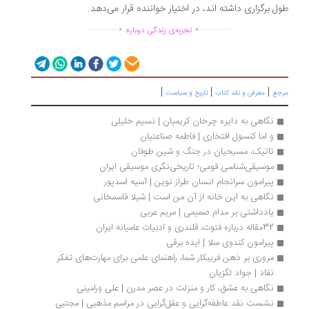
ل برگزاری داشته اند، در اختیار خواننده قرار می‌دهد.
.
.
..............
...............
تجربه‌ی زندگی دوباره
|
|
|
جع
معرفی و نقد کتاب
تاریخ و سیاست
نگاهی به دایره چرخان کریمیان | نسیم خلیلی
و اما کنسول افتخاری | فاطمه صناعتیان
تاتیک، مسیحیان در جنگ و شین طوفان
موسیقی‌شناسی قومی؛ تاریخی‌نگری موسیقی ایران
پیرامون سرانجام انسان طراز نوین | آسیه اسدپور
نگاهی به این خانه از آن من است | شیلا قاسمخانی
یادداشتی بر مدام صمیمی | مریم عربی
32مقاله درباره فتوت، قلندری و ادبیات عامیانه ایران
پیرامون کندوی سلا | ایده برقی
مروری بر ذهن فریبکار شما، راهنمای علمی برای مهارت‌های تفکر 
نقاد | جواد لگزیان
نگاهی به عشق، کار و منزلت در عصر مدرن | علی ورامینی
نشست نقد عاطفه‌گرایی و عقل‌گرایی در مراسم مذهبی | مجتبی 