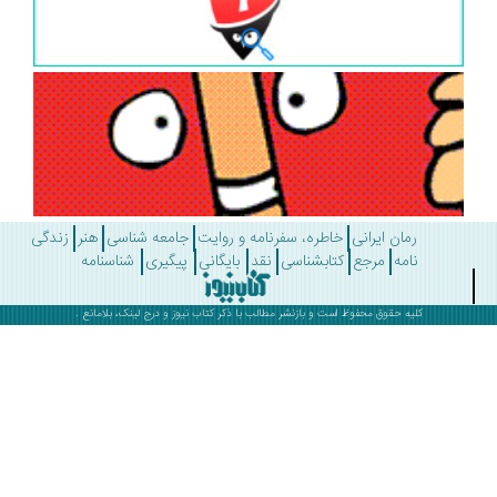
رمان ایرانی
خاطره، سفرنامه و روایت
جامعه شناسی
هنر
زندگی
نامه
مرجع
کتابشناسی
نقد
بایگانی
پیگیری
شناسنامه
کلیه حقوق محفوظ است و بازنشر مطالب با ذکر
کتاب نیوز
و درج لینک، بلامانع .