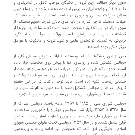
ی دیگر مطالعه این گروه از نخبگان موجب تامل در قشربندی و
ام طبقاتی جامعه ایران در بیش از یازده دهه میشود و از جمله مبین
زان تحرکات ارتقایی و نزولی در جامعه است و نشان میدهد که
قات مختلف تا چه اندازه در لایه های بالای قدرت سهیم هستند؛ از
ی دیگر در این تحقیق مشخص شده است که منشا قدرت آن ها از
شته تا حال به چه عواملی، اعم از وراثت و موقعیت خانوادگی،
دیکی به قدرت، توانمندی علمی و فنی، ثروت و مالکیت یا عوامل
گر متکی بوده است.»
 از این پیشگفتار کوتاه نویسنده با ارائه جداولی سیمای کلی از
الس تشکیل شده و رواسای آنها را پیش روی مخاطب قرار داده
ت. جدولی که طی آن می توان دریافت در هر مجلس و هر دوره از
، کدام چهره سیاسی و در چه فواصل زمانی و مجموعا چند وقت بر
دلی ریاست تکیه زده است. باید توجه داشت که در این مقطع
ریخی در ایران مجالس تشکیل شده با سه عنوان و نام شناسایی می
ه اند، مجلس شورای ملی، مجلس سنا و مجلس شورای اسلامی.
مجلس شورای ملی از 1285 تا 1357 ادامه یافت، مجلس سنا که از
سال 1328 تا 1357 برگزار شد، مجلسی دیگر و با مأموریتی متفاوت با
لس شورای ملی بود. بعد از پیروزی انقلاب اسلامی، دو مجلس
قبلی منحل شدند و در سال 1359 مجلسی تحت عنوان مجلس شورای
لامی جایگزین آنها شد، که همچنان نیز ادامه یافته و یازدهمین