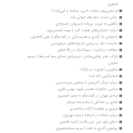
اصغری
فردوسی‌پور، سرقت ادبی، چشمه‌‌ و کپی‌رایت! 
 زمان دست دوم هم صوتی شد
نگاهی به غروب پروانه | مریوان حلبچه‌ای
درباره داستان‌های هفت گنبد | مهسا شمسی‌پور
ناخوشی ما، آزادی و همبستگی در گفت‌وگو با علی کاظمیان
نشست نقد و بررسی اندیشه‌های مرلوپونتی
حفاظت و امنیت دیپلماتیک در 15 فصل
بازتاب هنر رهایی‌بخش درمینیاتور صدای سم اسب‌ها | نسیم 
خلیلی
سارازین | اونوره دو بالزاک
اسلام‌گرایی آزاد شد!
درباره جنگ آخرزمان | مرتضی میرحسینی
ساجی: خاطرات همسر شهید بهمن باقری
ساحل تهران در گفت‌وگو با مجید قیصری
نقدی بر ملداش | محمدرضا سرشار
مروری بر هناسه | آزاده یاراحمدی
درباره نشانه در آستانه | ساره بهروزی
دنیای بلور جی جی بالارد | امید قاسمی
پیرامون گذری به هند | مریم سیاه‌منصوری