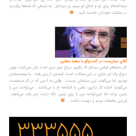
نداخته‌ام برای تو و امثال تو میرم رو میندازم... به شرطی که شماها برگردید
 مملکت خودتان خدمت کنید
...
ای سناریست در گفت‌وگو با سعید مطلبی
ر بخواهم فیلمی بسازم که بگویم دروغ چیز بدی است باور نمی‌کنند، چون
وغ یک امر جاری در این مملکت است. قبحش از بین رفته... ما بچه‌مسلمان
دیم. اما می‌گفتند این مسلمان نیست... وقتی به آدمی که در کار سینماست
‌گویند اجازه کار نداری، یعنی با شکنجه او را می‌کشند... می‌توانند من را
ین بزنند اما نمی‌توانند من را روی زمین نگه دارند، من بلند می‌شوم...
دین عاشقانه مردم را دوست داشت
...