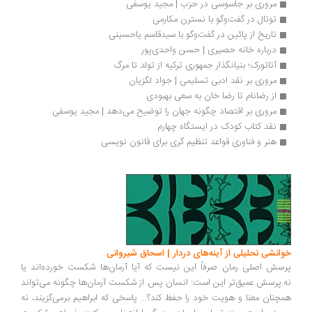
مروری بر جاسوسی در حزب | مجید یوسفی
توتال در گفت‌وگو با نسترن مکارمی
تاریخ از پائین در گفت‌وگو با سیدقاسم یاحسینی 
درباره خانه حصیری | حسن واحدی‌پور
آتاتورک؛ بنیانگذار جمهوری ترکیه از تولد تا مرگ
مروری بر نقد ادبی تسلیمی | جواد لگزیان
از رضانام تا رضا خان به سعی بهبودی
مروری بر اقتصاد چگونه جهان را توضیح می‌دهد | مجید یوسفی
نقد کتاب کودک در ایستگاه چهارم
هنر و فناوری قواعد تنظیم گری برای قانون نویسی
انشی تحلیلی از آینه‌های دردار | اسحاق شیروانی
سش اصلی رمان صرفاً این نیست که آیا آرمان‌ها شکست خورده‌اند یا
.پرسش عمیق‌تر این است: انسان پس از شکست آرمان‌ها چگونه می‌تواند
چنان معنا و هویت خود را حفظ کند؟... پاسخی که ابراهیم برمی‌گزیند، نه