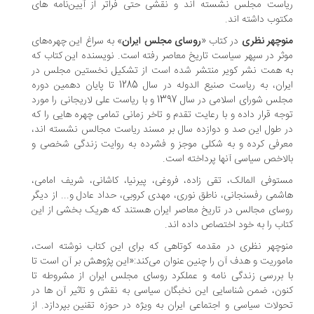
است مجلس نشسته اند و نقشی حتی فراتر از آیین‌نامه های
توب داشته اند.
وچهر نظری
در کتاب «
روسای مجلس ایران
» به سراغ این چهره‌های
ثر در سپهر سیاست تاریخ معاصر رفته است. نویسنده این کتاب که
 همت نشر کویر منتشر شده است از تشکیل نخستین مجلس در
ایران، به ریاست صنیع الدوله در سال 1285 تا پایان دهمین دوره
مجلس شورای اسلامی در سال 1397 و با ریاست علی لاریجانی را مورد
جه قرار داده و با رعایت تقدم و تاخر زمانی تمامی چهره هایی را که
 طول این صد و دوازده سال بر مسند ریاست مجالس نشسته اند،
رفی کرده و به شکلی موجز و فشرده به روایت زندگی شخصی و
لاخص سیاسی آنها پرداخته است.
توفی المالک، تقی زاده، فروغی، پیرنیا، کاشانی، شریف امامی،
شمی رفسنجانی، ناطق نوری، مهدی کروبی، حداد عادل و... از دیگر
سای مجالس در تاریخ معاصر ایران هستند که هریک بخشی از این
اب را به خود اختصاص داده اند.
وچهر نظری در مقدمه کوتاهی که برای این کتاب نوشته است،
موریت و هدف آن را چنین عنوان می‌کند:«این پژوهش بر آن است تا
 بررسی زندگی نامه و عملکرد روسای مجلس ایران از مشروطه تا
ون، ضمن شناسایی این نخبگان سیاسی به نقش و تاثیر آن ها در
ولات سیاسی و اجتماعی ایران به ویژه در حوزه تقنین بپردازد. از