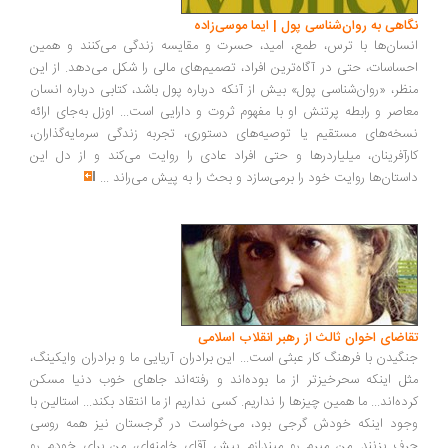
اهی به روان‌شناسی پول | ایما موسی‌زاده
سان‌ها با ترس، طمع، امید، حسرت و مقایسه زندگی می‌کنند و همین
ساسات، حتی در آگاه‌ترین افراد، تصمیم‌های مالی را شکل می‌دهد. از این
ظر، «روان‌شناسی پول» بیش از آنکه درباره پول باشد، کتابی درباره انسان
اصر و رابطه پرتنش او با مفهوم ثروت و دارایی است... اوزل به‌جای ارائه
خه‌های مستقیم یا توصیه‌های دستوری، تجربه زندگی سرمایه‌گذاران،
رآفرینان، میلیاردرها و حتی افراد عادی را روایت می‌کند و از دل این
ستان‌ها روایت خود را برمی‌سازد و بحث را به پیش می‌راند
...
اضای اخوان ثالث از رهبر انقلاب اسلامی
گیدن با فرهنگ کار عبثی است... این برادران آریایی ما و برادران وایکینگ،
ل اینکه سحرخیزتر از ما بوده‌اند و رفته‌اند جاهای خوب دنیا مسکن
ده‌اند... ما همین چیزها را نداریم. کسی نداریم از ما انتقاد بکند... استالین با
ود اینکه خودش گرجی بود، می‌خواست در گرجستان نیز همه روسی
ف بزنند...من میرم رو میندازم پیش آقای خامنه‌ای، من برای خودم رو