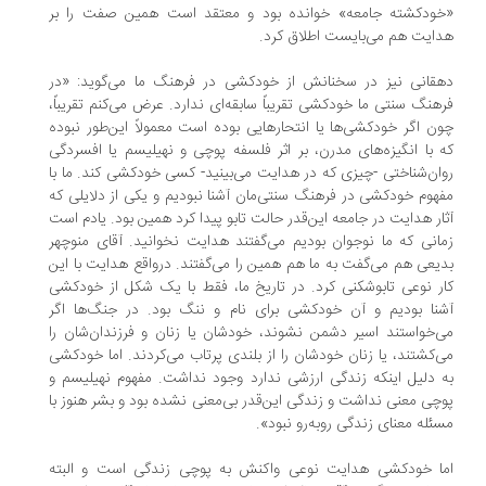
خودکشته جامعه» خوانده بود و معتقد است همین صفت را بر
ایت هم می‌بایست اطلاق کرد.
قانی نیز در سخنانش از خودکشی در فرهنگ ما می‌گوید: «در
هنگ سنتی ما خودکشی تقریباً سابقه‌ای ندارد. عرض می‌کنم تقریباً،
ن اگر خودکشی‌ها یا انتحارهایی بوده است معمولاً این‌طور نبوده
 با انگیزه‌های مدرن، بر اثر فلسفه پوچی و نهیلیسم یا افسردگی
ان‌شناختی -چیزی که در هدایت می‌بینید- کسی خودکشی کند. ما با
هوم خودکشی در فرهنگ سنتی‌مان آشنا نبودیم و یکی از دلایلی که
ار هدایت در جامعه این‌قدر حالت تابو پیدا کرد همین بود. یادم است
انی که ما نوجوان بودیم می‌گفتند هدایت نخوانید. آقای منوچهر
یعی هم می‌گفت به ما هم همین را می‌گفتند. درواقع هدایت با این
ر نوعی تابوشکنی کرد. در تاریخ ما،‌ فقط با یک شکل از خودکشی
نا بودیم و آن خودکشی برای نام و ننگ بود. در جنگ‌ها اگر
‌خواستند اسیر دشمن نشوند، خودشان یا زنان و فرزندان‌شان را
‌کشتند، یا زنان خودشان را از بلندی پرتاب می‌کردند. اما خودکشی
 دلیل اینکه زندگی ارزشی ندارد وجود نداشت. مفهوم نهیلیسم و
چی معنی نداشت و زندگی این‌قدر بی‌معنی نشده بود و بشر هنوز با
ئله معنای زندگی روبه‌رو نبود».
ما خودکشی هدایت نوعی واکنش به پوچی زندگی است و البته