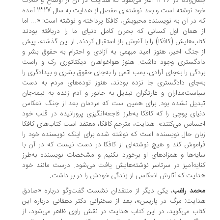
جمال‌زاده در 1326 آغاز می‌شود که هدایت در آن از اوضاع و حالات
خود نوشته است و بعد نوشته‌ای مفصل‌ از هدایت به سال 1327 آمده
 در آن به نویسنده محبوبش، کافکا پرداخته و نوشته است: «... اما
 همان اول کسانی که بحران کامل دنیای ما را دریافته بودند
اب‌هایش (کافکا) را با آغوش باز استقبال کردند. از این گذشته، پیش
 جنگ اخیر، هنوز امید مبهمی به آزادی و احترام به حقوق بشر و
دگستری وجود داشت. هنوز هواخواهان دیکتاتوری رک و راست
دگی را به‌جای آزادی، بمب اتمی را به‌جای حقوق بشری و بیدادگری را
‌جای دادگستری جا نزده بودند، هنوز توده‌های مردم به دست
است‌مداران و غارتگران تبدیل به جانور و آدم زنده به نیمه‌جان
دیل نشده بود. برای همین است که مردمان بعد از جنگ انعکاس
یای پوچی را که کافکا به‌طرز فاجعه‌انگیزی پرورانیده در قلب خود
ساس می‌کنند». هدایت، مترجمِ کافکا، معتقد است کتاب‌های کافکا
ان حال نویسنده است که نوشته شده برای اینکه نویسنده خود را
اموش کند و هیچ نوشته‌ای از کافکا در دست نیست که در آن با
یه‌ها و همزادهای او برخورد نکنیم و مشخصات نویسنده به‌طرز
ایه‌آمیز در سرتاسر نوشته‌هایش یافت می‌شود. درست مانند خود
ایت که آثارش انعکاسی از زندگی خودش را در بر داشت.
حمد راغب
، یکی دیگر از منتقدان نشست گفت‌وگو درباره «صادق
ایت: مرگ در پاریس»، بعد از سخنرانی دکتر دهقانی درباره این
اب می‌گوید، در این کتاب هدایت در نقش راوی ظاهر می‌شود، از