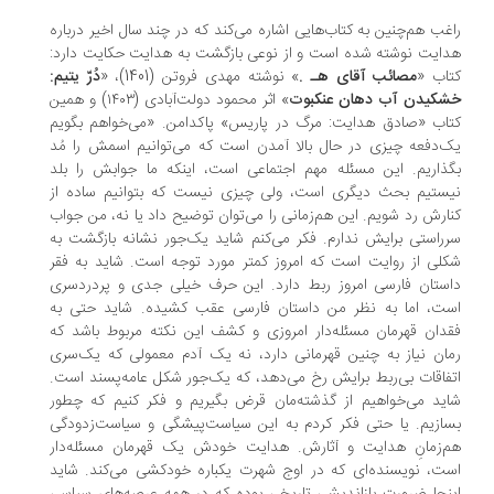
غب هم‌چنین به کتاب‌هایی اشاره می‌‌کند که در چند سال اخیر درباره
ایت نوشته شده است و از نوعی بازگشت به هدایت حکایت دارد:
اب «
مصائب آقای هـ .
» نوشته مهدی فروتن (1401)، «
دُرّ یتیم:
شکیدن آب دهان عنکبوت
» اثر محمود دولت‌آبادی (۱۴۰۳) و همین
اب «صادق هدایت: مرگ در پاریس» پاکدامن. «می‌خواهم بگویم
‌دفعه چیزی در حال بالا آمدن است که می‌توانیم اسمش را مُد
ذاریم. این مسئله مهم اجتماعی است، اینکه ما جوابش را بلد
ستیم بحث دیگری است، ولی چیزی نیست که بتوانیم ساده از
ارش رد شویم. این هم‌زمانی را می‌توان توضیح داد یا نه، من جواب
راستی برایش ندارم. فکر می‌کنم شاید یک‌جور نشانه بازگشت به
لی از روایت است که امروز کمتر مورد توجه است. شاید به فقر
ستان فارسی امروز ربط دارد. این حرف خیلی جدی و پردردسری
ت، اما به نظر من داستان فارسی عقب کشیده. شاید حتی به
دان قهرمان مسئله‌دار امروزی و کشف این نکته مربوط باشد که
ان نیاز به چنین قهرمانی دارد، نه یک آدم معمولی که یک‌سری
فاقات بی‌ربط برایش رخ می‌دهد، که یک‌جور شکل عامه‌پسند است.
ید می‌خواهیم از گذشته‌مان قرض بگیریم و فکر کنیم که چطور
ازیم. یا حتی فکر کردم به این سیاست‌پیشگی و سیاست‌زدودگی
‌زمانِ هدایت و آثارش. هدایت خودش یک قهرمان مسئله‌دار
ت، نویسنده‌ای که در اوج شهرت یکباره خودکشی می‌کند. شاید