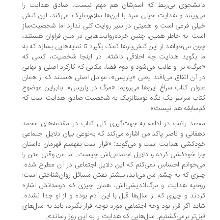
انشجوی بی‌ربط که اسم‌شان هم مهم نیست، صادق هدایت را
‌بینند و هدایت خیلی سرد با این‌ها سلام‌وعلیک می‌کند، این کنش
لی فرعی است و اهمیتی در سیر روایت کلی ندارد اما شخصیت‌ساز
ت. به خاطر همین، چنین خرد‌ه‌روایت‌هایی در متن فراوان هستند،
ن می‌خواهد از این کنش‌یارها کمک بگیرد تا نمایه‌هایی بسازد که به
 بگوید هدایت چه اخلاقی داشته. در اینجا شخصیت، کسی که
رگ» بر او غالب می‌شود و دوم فضا، مکانی که کارکرد اصلی و نهایی
 آن اتفاق می‌افتد یعنی «پاریس»، عوامل اصلی هستند که از همان
وان کتاب سراغ این‌ها می‌رویم: «مرگ در پاریس». بنابراین موضوع
اب سراسر یک نگاه نوستالژیک به شخصیت صادق هدایت است که
‌سابقه هم نیست».
مد راغب در ادامه به جهت‌گیری کلی کتاب در مقدمه‌های محمد
قانی و ناصر پاکدامن اشاره می‌کند که به‌نوعی بیان دلایل اجتماعی
دکشی هدایت است و می‌گوید: «قرار است بفهمیم قهرمان داستان
ا خودکشی کرده و دلایل اجتماعی‌اش چیست. اما من وقتی متن را
‌خوانم احساس نمی‌کنم که این دلایل اجتماعی در آن مطرح شده.
زی که به چشم من می‌آید، بیشتر نقش مسائل روان‌شناختی است؛
حیه‌ هدایت و مرگ‌اندیشی‌اش، همان چیزی که دوستانش اشاره
دند و چیزی که از سال‌ها قبل با این آدم بوده و از او جدا نشده.
ید اگر قرار بود وجه اجتماعی مورد توجه قرار بگیرد، باید به سال‌های
ل‌تر برمی‌گشتیم. سال‌هایی که هدایت را به این روز رساند».