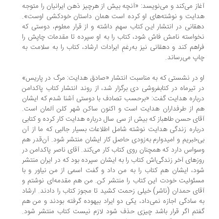
از می‌کند و می‌نویسد: «آنچه بیش از هرچیز ذهن ایرانیان را متوجه
ایت و نوشته‌های او کرده است همان داستان خودکشی اوست».
قانی در انتشار این کتاب سهم داشته و از قرار معلوم، دوستی که
واسته نامش فاش شود، کتاب را به او سپرده تا مقدمات چاپش را
اهم کند و دهقانی نیز به‌رغمِ ایرادات ارشاد، کتاب را به سلامت به
پ می‌رساند.
 در نشستی که به مناسبت انتشار «صادق هدایت: مرگ در پاریس»
 تیرماه در کتابفروشی دی برگزار شد، از روند انتشار کتاب پاکدامن
باره هدایت گفت: «برحسب تصادف با دوستی آشنا شدم که ایشان
 از طرفداران هدایت است و اکنون ساکن شهر کلن آلمان است.
ای حسن طاهباز که بیش از سی سال درباره هدایت کار کرده و کتابی
باره زندگی هدایت نوشته شامل اطلاعات بسیار جالبی که ما از آن
‌خبریم و امیدوارم به‌زودی حاصل کار ایشان منتشر شود. آن‌قدر هم
واس دارد که همچنان روی کتاب کار می‌کند. آقای ناصر پاکدامن در
زهای آخر زندگی‌اش کتاب را به ایشان سپرده بود که در ایران منتشر
د، ایشان هم کتاب را به من داد و گفت اسمی از من نیاور و با
ئولیت خودت این کتاب را منتشر کن. من هم مقدمه‌ای نوشتم و
ای حمدان (ناشر) خیلی زحمت کشید تا مجوز کتاب را دادند. ارشاد
 سادگی اجازه نمی‌داد، یکی دو ایراد بیهوده گرفته بودند و من هم
تم اگر قرار باشد چیزی حذف شود لازم نیست کتاب منتشر شود.