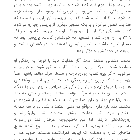
‌رسد، جنگ دوم تازه تمام شده و فرانسه ویران شده بود و برای
ین وقتی به آنجا می‌رود از تورمی که وجود دارد وحشت‌زده
‌شود. در کتاب اشاره شده که این پاریس، آن پاریسی نیست که
ایت تصور می‌کرد و با یک تصویر دیگری از پاریس روبه‌رو می‌شود
 این‌هم یکی دیگر از علل سرخوردگی اوست. پاریسی که او اواخر آذر
۱۳۲۹ به آن وارد شد و تصمیم به خودکشی گرفت، پاریسی بود که
یار تفاوت داشت با تصویر آرمانی که هدایت در ذهنش داشت و
ن‌هم در خودکشی او مؤثر بود‌».
مد دهقانی معتقد است آثار هدایت باید با توجه به زندگی او
انده شود تا درک زوایای مختلف آثار او ممکن شود. او در‌این‌باره
‌گوید: «اگر پیرو نظریه رولان بارت و مسئله مرگ مؤلف باشیم اصلاً
زم نیست که چیزی درباره زندگی هدایت بدانیم. آثار و نوشته‌های
ایت را می‌خوانیم و فارغ از زندگی‌اش دریافتی داریم. این یک نگاه
ت. اما من به نظریه مرگ مؤلف معتقد نیستم و حتی به نقد
ختارگرا هم دیگر چندان اعتقادی ندارم. بلکه به ترکیبی از شیوه‌های
تلف نقد باور دارم. درواقع هر متنی استعدادِ یک، دو یا سه نظریه
تقادی دارد. آثار هدایت بیشتر استعداد نقد روان‌کاوانه و
ان‌شناختی دارند. اما من به‌هیچ‌وجه طرفدار نقد روان‌کاوانه
‌خصوص نقد فرویدی یا یونگی نیستم و به این نوع نقدها هیچ
اقه‌ای ندارم و معتقدم که این‌ها گمراه‌کننده هستند. فروید هم از
ون ادبی استفاده کرد برای اینکه متد روان‌کاوی یا روان‌تحلیلیِ