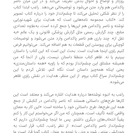
زگار و اوضاع ‌و احوال بدش تعریف می‌کند و در این میان ناصر
کدامن هم وارد متن می‌شود و توضیحاتی می‌دهد. راغب ابتدا کتاب
 از نظر شکلی تحلیل می‌کند تا چشم‌انداز خود را درباره کتاب تصویر
د: «کتاب مجموعه نامه‌هایی است که هدایت برای شهیدنورایی
شته و ناصر پاکدامن هم این‌ها را جمع کرده است، به‌علاوه تعدادی
ابع، چند گزارش رسمی مثل گزارش پزشکی قانونی و یک عالم «به
ل از». چند باری هم ناصر پاکدامن وارد متن می‌شود و توضیحات
چکی برای پیوستن این قطعات به هم اضافه می‌کند. می‌توانیم فرض
یم راوی اینجا هدایت است. بحث این است که این کتاب را داستان
ینیم یا نه. ظاهر کتاب منطقا داستان نیست، ولی از آنجا که من
یشه مشتاق این چشم‌انداز بودم که با زاویه «همه داستان‌مندی»
نی اینکه همه‌چیز داستان است نگاه کنم، تلاش کردم با این
م‌انداز سراغ کتاب بروم. از این منظر، هدایت در نقش راوی ظاهر
‌شود».
غب به انبوه نوشته‌ها درباره هدایت اشاره می‌کند و معتقد است این
رها طرح‌های داستانی هستند که ناصر پاکدامن در کتابش از جمعِ
ه این طرح‌ها، طرح داستانی خود را ساخته است: «این کار به معنای
قعی کلمه تألیف است، همچنان که من اگر می‌خواستم این کار را کنم
یناً انتخاب‌های دیگری داشتم. پس ما اینجا چشم‌اندازی داریم که
م‌انداز ناصر پاکدامن است». از نظر راغب، کتاب قرار است به
دکشی منتهی شود و حتی با توجه به عنوان کتاب گویا قرار است ما