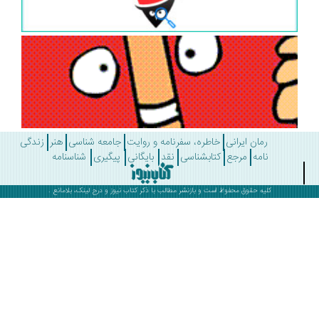
رمان ایرانی
خاطره، سفرنامه و روایت
جامعه شناسی
هنر
زندگی
نامه
مرجع
کتابشناسی
نقد
بایگانی
پیگیری
شناسنامه
کلیه حقوق محفوظ است و بازنشر مطالب با ذکر
کتاب نیوز
و درج لینک، بلامانع .