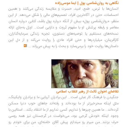
اهی به روان‌شناسی پول | ایما موسی‌زاده
سان‌ها با ترس، طمع، امید، حسرت و مقایسه زندگی می‌کنند و همین
ساسات، حتی در آگاه‌ترین افراد، تصمیم‌های مالی را شکل می‌دهد. از این
ظر، «روان‌شناسی پول» بیش از آنکه درباره پول باشد، کتابی درباره انسان
اصر و رابطه پرتنش او با مفهوم ثروت و دارایی است... اوزل به‌جای ارائه
خه‌های مستقیم یا توصیه‌های دستوری، تجربه زندگی سرمایه‌گذاران،
رآفرینان، میلیاردرها و حتی افراد عادی را روایت می‌کند و از دل این
ستان‌ها روایت خود را برمی‌سازد و بحث را به پیش می‌راند
...
اضای اخوان ثالث از رهبر انقلاب اسلامی
گیدن با فرهنگ کار عبثی است... این برادران آریایی ما و برادران وایکینگ،
ل اینکه سحرخیزتر از ما بوده‌اند و رفته‌اند جاهای خوب دنیا مسکن
ده‌اند... ما همین چیزها را نداریم. کسی نداریم از ما انتقاد بکند... استالین با
ود اینکه خودش گرجی بود، می‌خواست در گرجستان نیز همه روسی
ف بزنند...من میرم رو میندازم پیش آقای خامنه‌ای، من برای خودم رو