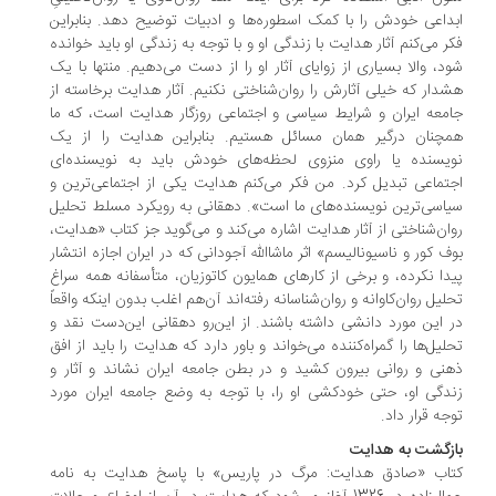
داعی خودش را با کمک اسطوره‌ها و ادبیات توضیح دهد. بنابراین
ر می‌کنم آثار هدایت با زندگی او و با توجه به زندگی او باید خوانده
د، والا بسیاری از زوایای آثار او را از دست می‌دهیم. منتها با یک
دار که خیلی آثارش را روان‌شناختی نکنیم. آثار هدایت برخاسته از
معه ایران و شرایط سیاسی و اجتماعی روزگار هدایت است، که ما
چنان درگیر همان مسائل هستیم. بنابراین هدایت را از یک
یسنده یا راوی منزوی لحظه‌های خودش باید به نویسنده‌ای
تماعی تبدیل کرد. من فکر می‌کنم هدایت یکی از اجتماعی‌ترین و
اسی‌ترین نویسنده‌های ما است». دهقانی به رویکرد مسلط تحلیل
ان‌شناختی از آثار هدایت اشاره می‌کند و می‌گوید جز کتاب «هدایت،
ف کور و ناسیونالیسم» اثر ماشاالله آجودانی که در ایران اجازه انتشار
دا نکرده، و برخی از کارهای همایون کاتوزیان، متأسفانه همه سراغ
لیل روان‌کاوانه و روان‌شناسانه رفته‌اند آن‌هم اغلب بدون اینکه واقعاً
 این مورد دانشی داشته باشند. از این‌رو دهقانی این‌دست نقد و
لیل‌ها را گمراه‌کننده می‌خواند و باور دارد که هدایت را باید از افق
نی و روانی بیرون کشید و در بطن جامعه ایران نشاند و آثار و
دگی‌ او، حتی خودکشی‌ او را، با توجه به وضع جامعه ایران مورد
جه قرار داد.
زگشت به هدایت
تاب «صادق هدایت: مرگ در پاریس» با پاسخ هدایت به نامه