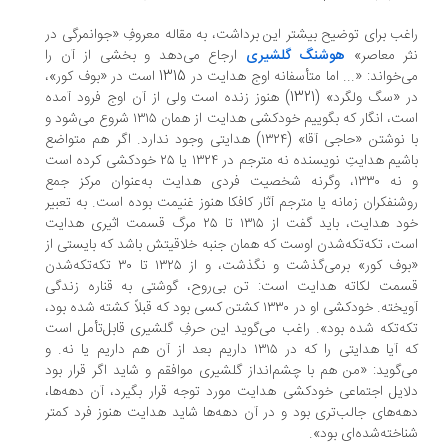
غب برای توضیح بیشتر این برداشت، به مقاله معروفِ «جوانمرگی در
ر معاصر»
هوشنگ گلشیری
ارجاع می‌دهد و بخشی از آن را
می‌خواند: «... اما متأسفانه اوج هدایت در 1315 است در «بوف کور»،
در «سگ ولگرد» (1321) هنوز زنده است ولی از آن اوج فرود آمده
است، انگار که بگوییم خودکشی هدایت از همان ۱۳۱۵ شروع می‌شود و
با نوشتن «حاجی آقا» (۱۳۲۴) هدایتی وجود ندارد. اگر هم متواضع
باشیم هدایتِ نویسنده نه مترجم در ۱۳۲۴ یا ۲۵ خودکشی کرده است
و نه ۱۳۳۰، وگرنه شخصیت فردی هدایت به‌عنوان مرکز جمع
شنفکران زمانه یا مترجم آثار کافکا هنوز غنیمت بوده است. به تعبیر
خود هدایت، باید گفت از ۱۳۱۵ تا ۲۵ مرگ قسمت اثیری هدایت
ت، تکه‌تکه‌شدن اوست که همان جنبه‌ خلاقیتش باشد که بایستی از
«بوف کور» برمی‌گذشت و نگذشت، و از ۱۳۲۵ تا ۳۰ تکه‌تکه‌شدن
مت لکاته هدایت است: تن بی‌‌روح، گوشتی به قناره زندگی
آویخته. خودکشی او در ۱۳۳۰ کشتن کسی بود که قبلاً کشته شده بود،
ه‌تکه شده بود». راغب می‌گوید این حرفِ گلشیری قابل‌تأمل است
که آیا هدایتی را که در ۱۳۱۵ داریم بعد از آن هم داریم یا نه. و
‌گوید: «من هم با چشم‌انداز گلشیری موافقم و شاید اگر قرار بود
ایل اجتماعی خودکشی هدایت مورد توجه قرار بگیرد، آن دهه‌ها،
ه‌های جالب‌تری بود و در آن دهه‌ها شاید هدایت هنوز فرد کمتر
اخته‌شده‌ای بود».