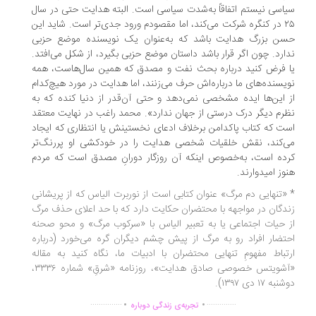
اسی نیستم اتفاقاً به‌شدت سیاسی است. البته هدایت حتی در سال
۲۵ در کنگره شرکت می‌کند، اما مقصودم ورود جدی‌تر است. شاید این
سن بزرگ هدایت باشد که به‌عنوان یک نویسنده موضع حزبی
ارد. چون اگر قرار باشد داستان موضع حزبی بگیرد، از شکل می‌افتد.
 فرض کنید درباره بحث نفت و مصدق که همین سال‌هاست، همه
یسنده‌های ما درباره‌اش حرف می‌زنند، اما هدایت در مورد هیچ‌کدام
 این‌ها ایده مشخصی نمی‌دهد و حتی آن‌قدر از دنیا کنده که به
رم دیگر درک درستی از جهان ندارد». محمد راغب در نهایت معتقد
ت که کتاب پاکدامن برخلاف ادعای نخستینش یا انتظاری که ایجاد
‌کند، نقش خلقیات شخصی هدایت را در خودکشی او پررنگ‌تر
ده است، به‌‌خصوص اینکه آن روزگار دورانِ مصدق است که مردم
وز امیدوارند.
«تنهایی دم مرگ» عنوان کتابی ا‌ست از نوربرت الیاس که از پریشانی
دگان در مواجهه با محتضران حکایت دارد که با حد اعلای حذف مرگ
 حیات اجتماعی یا به تعبیر الیاس با «سرکوب مرگ» و محو صحنه
تضار افراد رو به مرگ از پیش چشم دیگران گره می‌خورد (درباره
تباط مفهومِ تنهایی محتضران با ادبیات ما، نگاه کنید به مقاله
«آشویتس خصوصی صادق هدایت»، روزنامه «شرقِ» شماره ۳۳۳۶،
به ۱۷ دی ۱۳۹۷).
.
.
...............
..............
تجربه‌ی زندگی دوباره