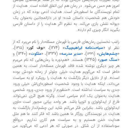
نجا ضرورت بازاندیشی تاریخی بوده که در همه عرصه‌های سیاسی
روز هم حس می‌شود. در رمان هم این اتفاق افتاده است. هدایت از
ام نویسندگان ما اسطوره‌تر است. هدایت آدمی بوده که در زمان
دش هم شخصیت داستان شده؛ او در دارالمجانین به‌عنوان یک
وانه نقش بازی می‌کند. به نظرم اگر هدایت را از داستان فارسی
یرید انگار چیزی کم دارد».
غب نخستین رمان‌های فارسی با قهرمان مسئله‌دار را نام می‌برد که از
ظر او «
سیاحت‌نامه ابراهیم‌بیگ
» (1274)، «
بوف کور
» (۱۳۱۵)،
شم‌هایش
» (۱۳۳۱)، «
مدیر مدرسه
» (1337)، «
ملکوت
» (1340) و
نگ صبور
» (1345) هستند. «هم‌دوره با رمان‌هایی که نام می‌برم
 چیز دیگری نوشته شده فاقد قهرمان مسئله‌دار است، به همین
طر است که می‌گویم هدایت خیلی جلوتر از زمانه خودش بوده
ت». او از دلایل دیگر بازگشت به هدایت را رویکرد او به سیاست
‌داند، اینکه هدایت با وجود شخصیت اسطوره‌ای‌اش خیلی ورود
ی به سیاست نداشته است. «منظورم از ورود جدی، ورود شخصی
ایت به‌عنوان یک آدم سیاسی است. وگرنه هیچ اثری نمی‌تواند
رغ از ایدئولوژی و اتوپیا باشد. هر واحد بیانی مجبور است حاوی
دئولوژی باشد. بنابراین فکر می‌کنم شاید این چشم‌‌انداز بازگشت به
ایت در نویسندگان روزگار ما همین باشد که فکر کنند ما هم مثل
دایت خفن هستیم و به سیاست هم کاری نداریم. درواقع
ءاستفاده از آن شکل. در صورتی که هر آدمی که می‌گوید من