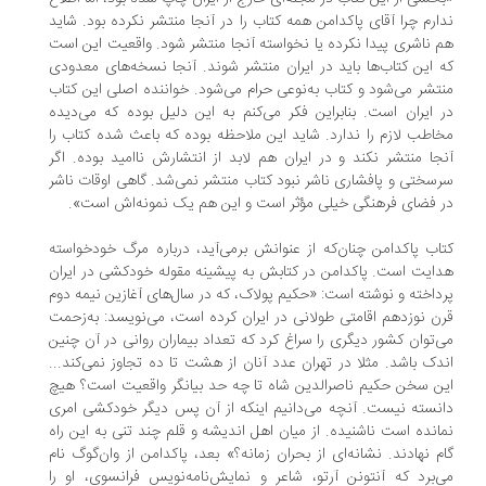
ارم چرا آقای پاکدامن همه کتاب را در آنجا منتشر نکرده بود. شاید
 ناشری پیدا نکرده یا نخواسته آنجا منتشر شود. واقعیت این است
 این کتاب‌ها باید در ایران منتشر شوند. آنجا نسخه‌های معدودی
تشر می‌شود و کتاب به‌نوعی حرام می‌شود. خواننده اصلی این کتاب
 ایران است. بنابراین فکر می‌کنم به این دلیل بوده که می‌دیده
اطب لازم را ندارد. شاید این ملاحظه بوده که باعث شده کتاب را
جا منتشر نکند و در ایران هم لابد از انتشارش ناامید بوده. اگر
سختی و پافشاری ناشر نبود کتاب منتشر نمی‌شد. گاهی اوقات ناشر
 فضای فرهنگی خیلی م‍ؤثر است و این‌ هم یک نمونه‌اش است‌».
اب پاکدامن چنان‌که از عنوانش برمی‌آید، درباره مرگ خودخواسته
ایت است. پاکدامن در کتابش به پیشینه مقوله خودکشی در ایران
داخته و نوشته است: «حکیم پولاک، که در سال‌های آغازین نیمه دوم
ن نوزدهم اقامتی طولانی در ایران کرده است، می‌نویسد: به‌زحمت
‌توان کشور دیگری را سراغ کرد که تعداد بیماران روانی در آن چنین
دک باشد. مثلا در تهران عدد آنان از هشت تا ده تجاوز نمی‌کند...
ن سخن حکیم ناصرالدین شاه تا چه حد بیانگر واقعیت است؟ هیچ
نسته نیست. آنچه می‌دانیم اینکه از آن پس دیگر خودکشی امری
انده است ناشنیده. از میان اهل اندیشه و قلم چند تنی به این راه
م نهادند. نشانه‌ای از بحران زمانه؟» بعد، پاکدامن از وان‌گوگ نام
‌برد که آنتونن آرتو، شاعر و نمایش‌نامه‌نویس فرانسوی، او را