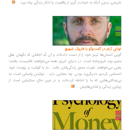
ریخی، بدون آنکه به خیانت، گریز از واقعیت یا انکار زندگی پناه ببرد
...
ونای آرام در گفت‌وگو با فاروک شهیچ
یی انسان‌ها ترمزِ خود را از دست داده‌اند و آن کُدِ اخلاقی که نگهبان عقل
یم بود، فروریخته است. در دنیای امروز، همه می‌خواهند فاشیست باشند؛
نی می‌خواهند نفرت، محورِ زندگی‌شان باشد... ما با گوشت و پوست خود
ساس کردیم «دیگری» بودن چه معنایی دارد... نوشتن پاسخی است به
‌عدالتی‌هایی که ما را احاطه کرده‌اند، و در عین حال، ستایشی است از
بایی زندگی و شادی‌هایش
...