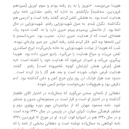
یدا می‌نویسد: «نوروز را به رم رفته بودم و سوم آوریل (سیزدهم
وردین، سه‌شنبه) بازگشتم. به اداره که رفتم، مقداری نامه برای
ایت آمده بود. به هتلش تلفن کردم، گفتند رفته است و آدرسی هم
ذاشته. نگران شدم. به منزل شهیدنورایی رفتم. شهیدنورایی در حال
ما بود. از خانمش پرسیدم ببینم خبری دارد یا نه. گفت حدود یک
ته‌ای است که از هدایت خبری ندارد. عجیب بود. نمی‌دانستم با
ن نامه‌ها چه کنم. فکر کردم شاید رفته آلمان. جز صبر چاره‌ای نبود‌».
 که هویدا از عیادت شهیدنورایی به خانه بازمی‌گردد ایرج اسکندری
فن می‌زند و سراغ هدایت را می‌گیرد، رادیو خبری داده بود. هویدا
گیری می‌کند و خبردار می‌شود که هدایت خود را کشته است: «به
ل (غرض همان آپارتمان کوچه شامپیونه است) رفتم... گفتند
ایت قرص خواب خورده است و بعد هم گاز را باز کرده است...
ود صد هزار فرانک آن روز برای خرج کفن و دفن گذاشته بود. آدم
یقی بود و هیچ‌وقت نمی‌خواست مزاحم کسی شود».
قانی از نامه‌ای سخن می‌گوید که جمال‌زاده در اختیار آقای طاهباز
اشته و در اختیار او است و قرار است در مجموعه‌ای مدون و منتشر
د. نامه محمود مهران که از دولتمردان مهم دوره پهلوی دوم و
مشاور فرهنگی سفارت کبرای ایران در پاریس در سال ۱۳۳۰ بوده است
و در سال ۱۳۴۰ هم در اسپانیا فوت کرده. او در مورخ ۱۷ فروردین ۱۳۳۰
مه کوتاهی به جمال‌زاده نوشته است و دهقانی بخشی از نامه را که