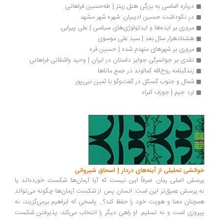
درباره الماسی به بزرگی هتل ریتز | طه‌حسین فراهانی
در نکوداشت حسین ادیبیان: شهره شهر مشهد 
مروری بر ایده‌ها و ایدئولوژی‌های سیاسی | علی پیرابی
هشتادهزار سال بعد | سید علی موسوی
مروری بر شهرهای منهدم شده | حسین قره
نقدی بر جوانمرگی جوایز داستان در ایران | وحید واشقانی فراهانی
زندگینامه روح‌الله کمالوند در جمع ماناها
شمال و جنوب گسکل در گفت‌وگو با ثمین نبی‌پور
لرد جیم | جوزف کنراد
انشی تحلیلی از آینه‌های دردار | اسحاق شیروانی
سش اصلی رمان صرفاً این نیست که آیا آرمان‌ها شکست خورده‌اند یا
.پرسش عمیق‌تر این است: انسان پس از شکست آرمان‌ها چگونه می‌تواند
چنان معنا و هویت خود را حفظ کند؟... پاسخی که ابراهیم برمی‌گزیند، نه
روزی است و نه تسلیم. او راهی دیگر را انتخاب می‌کند: پذیرفتن شکست