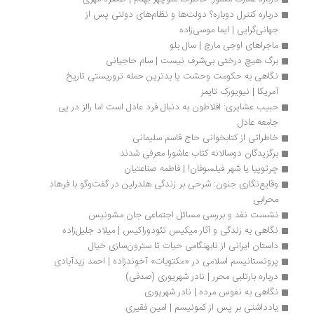
درباره کنترل دوباره؟ دولت‌ها و نظام‌های دولتی پس از 
جهانی‌گرایی | ایما موسی‌زاده 
ماجراهای اوجی مارچ | سال بلو
برگ هیچ درختی بی‌شرف نیست | سام حاجیانی
نگاهی به حکومت وحشت یا بدترین حمله تروریستی تاریخ 
آمریکا | نیویورک تایمز
حبیب عشایری: افلاطون به دنبال فرد عادل است اما رالز در پی 
جامعه عادل
خاطراتی از کتابخوانی حاج قاسم سلیمانی
برگزیدگان دوسالانه کتاب عاشورا معرفی شدند
چرتوپیا یا شهر فیلسوفان! | فاطمه صناعتیان
وقایع‌نگاری جنون: شرحی بر زندگی هلدرلین در گفت‌وگو با فرهاد 
محرابی
نشست نقد و بررسی مسائل اجتماعی جان مشونیس
نگاهی به زندگی و آثار میکیس تئودوراکیس | میلاد جلیل‌زاده
داستان ایرانی از نابهنگامی حیات تا سترون‌سازی خیال
پروتستانیسم اسلامی در «مکتوبات» آخوندزاده | احمد زیدآبادی
درباره بارتلبی محرر | نادر شهریوری (صدقی)
نگاهی به نفوس مرده | نادر شهریوری
یادداشتی بر پس از کمونیسم | امین فقیری