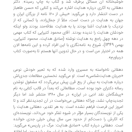
شبختانه آن مسائل برطرف شد و کتاب به چاپ رسید‌». دکتر
قانی به آثاری درباره هدایت اشاره می‌کند و کتابی که حسن طاهباز
در دست انتشار دارد و می‌گوید: «بیش از ۱۶۰ نامه از بزرگان ایران و
ان به هدایت در دست است، مثلاً از جمال‌زاده، یا کسانی که از
دیک با هدایت آشنا بودند یا به هدایت علاقه‌مند بودند ولو اینکه
دشان هدایت را ندیده بودند. آقای محمود کتیرایی که کتاب مهمی
 دهه چهل راجع به هدایت نوشته (‌صادق هدایت، محمود کتیرایی،
بهمن 1349)، شروع به نامه‌نگاری با این افراد کرده و این نامه‌ها الان
ه در اختیار من است و در حال تدوین آنها هستم تا به‌صورت کتاب
بیاورم».
قانی ناخواسته به مسیری وارد شده که به تعبیر خودش نوعی
ریان هدایت‌شناسی» است. او می‌گوید نخستین مطالعات جدی‌اش
باره هدایت به بیش از ربع قرن پیش برمی‌گردد که مشغول نوشتن
اله دکترای خود بوده است، مطالعاتی که بعداً در قالب کتابی به نام
«پیشگامان نقد ادبی در ایران» در سال ۱۳۸۰ منتشر شد اما دیگر
دیدچاپ نشد، چراکه دهقانی می‌خواست در آن تجدیدنظر کند و تا
روز این فرصت فراهم نشده است. به هر تقدیر، دهقانی هدایت را
ی از نویسندگان بسیار مؤثر در شیوه تفکر خود می‌داند، نویسنده‌ای
ه آثارش را دست‌کم از حدود سی سال پیش خیلی جدی خوانده
ست. دهقانی درباره کتاب «صادق هدایت: مرگ در پاریس» می‌گوید:
خشی از این کتاب در مجله‌ای خارج از ایران چاپ شده بود، اما اطلاع