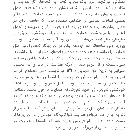
قانی می‌گوید آقای پاکدامن با توجه به نامه‌‌ها، آثار هدایت و
اتباتی که با دوستانش داشته، نشان داده است که فقط عامل
سفی و روان‌شناختی نبوده که باعث خودکشی هدایت شده. «اگر
ضی اتفاقات سیاسی و اجتماعی نیفتاده بود، اگر جامعه ایران در
ان زمان هدایت جامعه‌ای بود که ظرفیت فکر و اندیشه و تحمل
ثال او را می‌داشت، هدایت به احتمال زیاد خودکشی نمی‌کرد و
ل‌های سال زنده می‌ماند و ممکن بود آثار بسیار بیشتری به وجود
اورد. ولی متأسفانه هم جامعه ایران در آن روزگار تحمل آدمی مثل
ایت را نداشت و هم خود او تحمل جامعه‌ای مثل ایران را نداشت».
مدعلی جمال‌زاده از کسانی بود که خودکشی هدایت را امری محتوم
ی‌دانست و از این‌رو بعد از مرگِ هدایت در نامه‌ای به محمود
کتیرایی به تاریخ دوم شهریور 1345 می‌نویسد: «من معتقدم اگر در
رین روزهای ایام عمرش در پاریس با اشخاص بهتر و مرتب‌تری
ست و برخاست پیدا کرده بود که اهل خمر و دود و غیره نباشند
دکشی نمی‌کرد (یا شاید نمی‌کرد)». هدایت به قولِ محمد دهقانی
 امیدهایی به فرانسه رفته بود و «جمال‌زاده به او گفته بود که اگر به
نجا بیایی کمکت می‌کنم. اما در همان زمان متأسفانه برای جمال‌زاده
 کارمند سازمان ملل بود، مأموریتی در ایران پیش آمد و او ناچار از
و به ایران آمد. درواقع هدایت تنها تکیه‌گاه خودش را در آن روزها از
ت داد». همان ایام فریدون هویدا هم که نامه‌های هدایت در
ریس به نشانی او می‌رفت، در پاریس نبود.