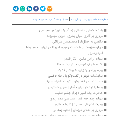
|
|
|
|
طره، سفرنامه‌ و روایت
زندگی‌نامه
معرفی و نقد کتاب
صادق هدایت
بامداد خمار و نقدهای ژدانُفی! | فریدون مجلسی
مروری بر گالری امیال بشری | بیژن مومیوند
نگاهی به خیال‌باز | محمدمعین شرفائی
درباره هزیمت یا شکست رسوای آمریکا در ایران | حمیدرضا 
امیدی‌سرور
درباره از این مکان | نگار قلندر
 شرح شوق؛ شرحی بر غزلیات حافظ 
بهرام بیضایی؛ زبان، هویت و قدرت
نمایشنامه توتو در گفت‌وگو با راحله فاضلی
هانا آرنت در گفت‌وگو با گریت اشتراسن برگر
و اما با کوه در میان بگذار | عمران دسترس
خاطرات یک اسیر دور از چشم صلیب
درباره چند حبه قند | سید علی مدد زیدی
روایت آدم‌های مطرود | شیما جوادی
مروری بر تقلای نیومایر | سعید برهانی
درباره عمارت معمور؛ خاطرات منوچهر بهنام | طاهره مهری