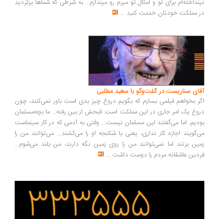
نداخته‌ام برای تو و امثال تو میرم رو میندازم... به شرطی که شماها برگردید
 مملکت خودتان خدمت کنید
...
ای سناریست در گفت‌وگو با سعید مطلبی
ر بخواهم فیلمی بسازم که بگویم دروغ چیز بدی است باور نمی‌کنند، چون
وغ یک امر جاری در این مملکت است. قبحش از بین رفته... ما بچه‌مسلمان
دیم. اما می‌گفتند این مسلمان نیست... وقتی به آدمی که در کار سینماست
‌گویند اجازه کار نداری، یعنی با شکنجه او را می‌کشند... می‌توانند من را
ین بزنند اما نمی‌توانند من را روی زمین نگه دارند، من بلند می‌شوم...
دین عاشقانه مردم را دوست داشت
...