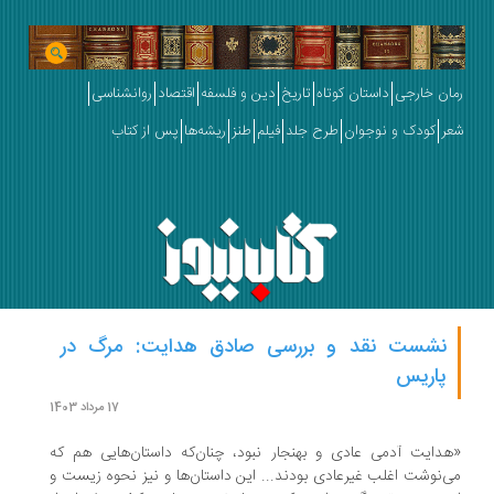
ان خارجی
داستان کوتاه
تاریخ
دین و فلسفه
اقتصاد
روانشناسی
ر
کودک و نوجوان
طرح جلد
فیلم
طنز
ریشه‌ها
پس از کتاب
نشست نقد و بررسی صادق هدایت: مرگ در
پاریس
17 مرداد 1403
دایت آدمی عادی و بهنجار نبود، چنان‌که داستان‌هایی هم که
‌نوشت اغلب غیرعادی بودند... این داستان‌ها و نیز نحوه زیست و