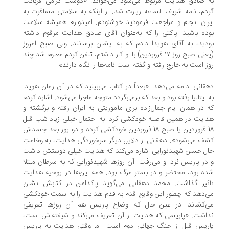
 صادق هدایت مربوط می‌شود می‌خواند: «دوست گرامی قربانت
دم، نامه شریف الساعه زیارت شد. از اینکه به سلامتی مسافرت به
ران انجام و مراجعت فرمودید خوشنودم. امیدوارم همیشه سلامت
ده باشید. پاکتی را که به‌عنوان آقای صادق هدایت مرقوم داشته
دید، به آقای هویدا دادم که به ایشان برسانند. ولی صبح امروز
(یعنی صبح روز ۱۷ فروردین) با او کار داشتم، تلفن کردم معلوم شد چند
ز است به خارج رفته و گفته است نامه‌ها را نگاه دارند».
قانی ادامه می‌دهد: «بعداً در کتاب می‌بینید که در آن زمان هویدا
 ایتالیا رفته بود و بعد که برمی‌گردد متوجه ماجرا می‌شود. اشاره کردم
 در همان ایام جمال‌زاده برای مأموریتی به ایران رفته و برگشته و
ایت در همین فاصله خودکشی کرد. به احتمال خیلی زیاد شب قبل
18 فروردین یا صبح 18 فروردین خودکشی کرده و دو روز بعد جسدش
ف می‌شود‌». دهقانی از دلایل دیگر سرخوردگی هدایت، به وخامتِ
ل حسن شهیدنورایی اشاره می‌کند که هدایت خیلی دوستش داشت
در پاریس نزد او می‌رفت. آن روزها شهیدنورایی که به سرطان مبتلا
ه بود، محتضر و در بستر مرگ بود. همه این‌ها در روحیه هدایت
ثیر گذاشت. محمد دهقانی می‌گوید پاکدامن در کتابش نشان
‌دهد که چطور این وقایع قدم به قدم هدایت را به سمت خودکشی
‌کشاند. در عین حال که اوضاع پاریس هم آن روزها تعریفی
اشت. «پاریسی که هدایت از آن تعریف می‌کند و شیفته‌اش است،
ریس قبل از جنگ جهانی دوم است. اما وقتی هدایت به پاریس