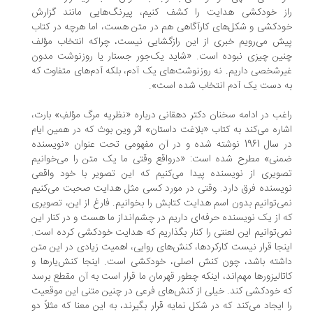
از خودکشی هدایت را کشف کنیم، پیرنگ‌هایی مانند گزارش
دکشی و شکل‌های کارآگاهی هم در متن هست، اما هرچه در کتاب
ش می‌رویم خبری از این رازگشایی نیست، چراکه انتخاب مؤلف
ین چیزی نبوده است. «شاید یک‌جور جستار یا روزنوشت مدون
رشخصی داریم. نه روزنوشت‌های یک آدم، بلکه آدم‌های متفاوت که
 دست یک آدم انتخاب شده است».
غب در ادامه سخنان دکتر دهقانی درباره «نظریه مرگ مؤلفِ» بارت،
اره می‌کند به کتاب «بلاغت داستان» اثر وین بوث که در همین ایام
در سال 1961 نوشته شده و در آن مفهومی تحت عنوان «نویسنده
نی» مطرح شده است: «درواقع وقتی ما یک متن را می‌خوانیم
ویری از نویسنده پیدا می‌کنیم که این تصویر با خود واقعی
یسنده فرق دارد. وقتی در مورد کسی مثل هدایت صحبت می‌کنیم
ی‌توانیم بدون اسم هدایت کتابش را بخوانیم. فارغ از این، تصویری
 از یک نویسنده حرفه‌ای داریم در چشم‌انداز ما هست و در کنار این
ی‌توانیم این لعنتی را کنار بگذاریم که هدایت خودکشی کرده است.
نجا قرار نیست کارکردها، کنش‌های روایی، اهمیت زیادی در این متن
شته باشد، چون کنش اصلی، خودکشی است. اینجا کنش‌یارها و
تالیزورها مهم‌اند، اینکه چطور قهرمان ما قرار است به آن مقطع برسد
 خودکشی کند. خیلی از کنش‌های فرعی در چنین متنی این موقعیت
 ایجاد می‌کند که در شکل نمایه قرار بگیرند، به این معنا که مثلاً دو