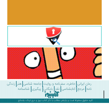
رمان ایرانی
خاطره، سفرنامه و روایت
جامعه شناسی
هنر
زندگی
نامه
مرجع
کتابشناسی
نقد
بایگانی
پیگیری
شناسنامه
کلیه حقوق محفوظ است و بازنشر مطالب با ذکر
کتاب نیوز
و درج لینک، بلامانع .