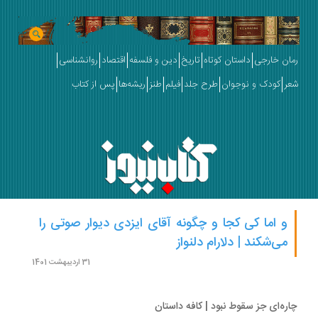
ان خارجی
داستان کوتاه
تاریخ
دین و فلسفه
اقتصاد
روانشناسی
ر
کودک و نوجوان
طرح جلد
فیلم
طنز
ریشه‌ها
پس از کتاب
و اما کی کجا و چگونه آقای ایزدی دیوار صوتی را
می‌شکند | دلارام دلنواز
31 اردیبهشت 1401
ر‌ه‌ای جز سقوط نبود | کافه داستان