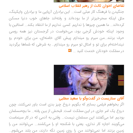
اضای اخوان ثالث از رهبر انقلاب اسلامی
گیدن با فرهنگ کار عبثی است... این برادران آریایی ما و برادران وایکینگ،
ل اینکه سحرخیزتر از ما بوده‌اند و رفته‌اند جاهای خوب دنیا مسکن
ده‌اند... ما همین چیزها را نداریم. کسی نداریم از ما انتقاد بکند... استالین با
ود اینکه خودش گرجی بود، می‌خواست در گرجستان نیز همه روسی
ف بزنند...من میرم رو میندازم پیش آقای خامنه‌ای، من برای خودم رو
نداخته‌ام برای تو و امثال تو میرم رو میندازم... به شرطی که شماها برگردید
 مملکت خودتان خدمت کنید
...
ای سناریست در گفت‌وگو با سعید مطلبی
ر بخواهم فیلمی بسازم که بگویم دروغ چیز بدی است باور نمی‌کنند، چون
وغ یک امر جاری در این مملکت است. قبحش از بین رفته... ما بچه‌مسلمان
دیم. اما می‌گفتند این مسلمان نیست... وقتی به آدمی که در کار سینماست
‌گویند اجازه کار نداری، یعنی با شکنجه او را می‌کشند... می‌توانند من را
ین بزنند اما نمی‌توانند من را روی زمین نگه دارند، من بلند می‌شوم...