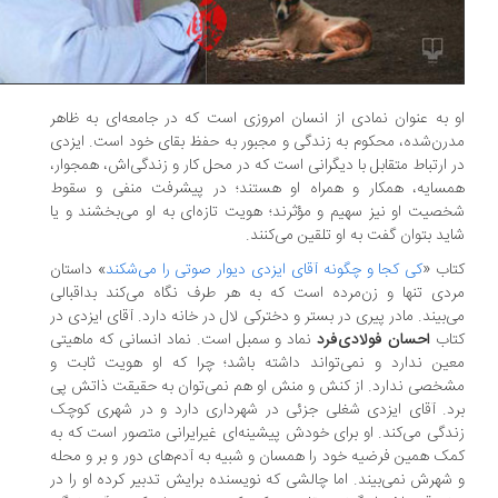
 به عنوان نمادی از انسان امروزی است که در جامعه‌ای به ظاهر
رن‌شده، محکوم به زندگی و مجبور به حفظ بقای خود است. ایزدی
 ارتباط متقابل با دیگرانی است که در محل کار و زندگی‌اش، همجوار،
مسایه، همکار و همراه او هستند؛ در پیشرفت منفی و سقوط
صیت او نیز سهیم و مؤثرند؛ هویت تازه‌ای به او می‌بخشند و یا
ید بتوان گفت به او تلقین می‌کنند.
اب «
کی کجا و چگونه آقای ایزدی دیوار صوتی را می‌شکند
» داستان
دی تنها و زن‌مرده است که به هر طرف نگاه می‌کند بداقبالی
‌بیند. مادر پیری در بستر و دخترکی لال در خانه دارد. آقای ایزدی در
تاب
احسان فولادی‌فرد
نماد و سمبل است. نماد انسانی که ماهیتی
ین ندارد و نمی‌تواند داشته باشد؛ چرا که او هویت ثابت و
خصی ندارد. از کنش و منش او هم نمی‌توان به حقیقت ذاتش پی
د. آقای ایزدی شغلی جزئی در شهرداری دارد و در شهری کوچک
دگی می‌کند. او برای خودش پیشینه‌ای غیرایرانی متصور است که به
ک همین فرضیه خود را همسان و شبیه به آدم‌های دور و بر و محله
شهرش نمی‌بیند. اما چالشی که نویسنده برایش تدبیر کرده او را در