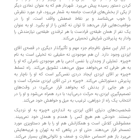
دن دستور رسیده پیش می‌برد. شهردار هم که به عنوان نمادی دیگر
 یکی از بخش‌های فرادست جامعه به شمار می‌رود، فرد مورد نظرش
ا خوب می‌شناسد و بر نقاط ضعفش واقف است، او را در
قعیت‌هایی قرار می‌دهد تا توان نه گفتن را از او بگیرد. او به عنوان
 نفر از همان طبقه‌ی فرادست با هر ترفندی طبقه‌یی نیازمندش را
دار به پذیرفتن شرایطی تحمیلی می‌کند.
 کنار این عشق نافرجام جزء مهم و تأثیرگذار دیگری در قصه‌ی آقای
زدی وجود دارد. آن هم موجودی نه حقیقی نه تخیلی است به نام
یز». تمثیلی از وجدان یا نفس آدمی یا هر موجودی نامرئی که او را
 هر طرفی که می‌خواهد سوق می‌دهد، تشویق می‌کند. راه تسلط
یز» بر آقای ایزدی ایجاد دردی نفس‌گیر است که او را ناچار به
یرش دستوراتش می‌کند. «چیز» در تن آقای ایزدی متحرک است و
ر هر جایی از بدنش که بخواهد قرار می‌گیرد؛ در وقت‌های
میم‌گیریِ ایزدی به حرکت در‌می‌آید؛ با درد همراه می‌شود و او را در
تخاب یک راه از دوراهی، ترغیب به میل و خواهشِ خود می‌کند.
صیت‌های دنیای آقای ایزدی به اندازه‌ی «چیز» به او نزدیک
یستند. خودش هم هیچ کس را همدم و همدل خود نمی‌بیند.
شوقش کلاش است و همکارانش هم او را با هر دستاویزی مورد
سخر قرار می‌دهند. حتی او در پناهی که به تهران و غریبه‌هایش
‌برد باز هم احساس حقارت و ضعف و ناتوانی‌های بسیار می‌کند.