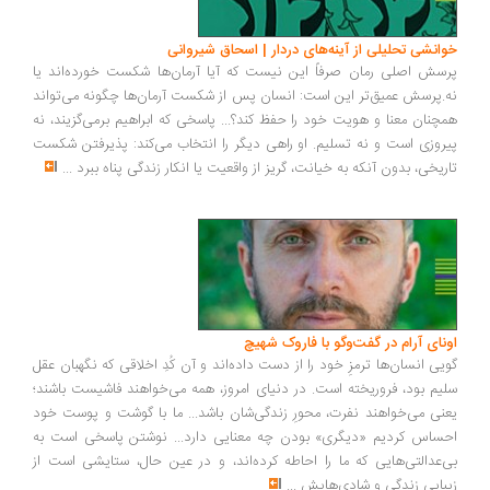
انشی تحلیلی از آینه‌های دردار | اسحاق شیروانی
سش اصلی رمان صرفاً این نیست که آیا آرمان‌ها شکست خورده‌اند یا
.پرسش عمیق‌تر این است: انسان پس از شکست آرمان‌ها چگونه می‌تواند
چنان معنا و هویت خود را حفظ کند؟... پاسخی که ابراهیم برمی‌گزیند، نه
روزی است و نه تسلیم. او راهی دیگر را انتخاب می‌کند: پذیرفتن شکست
ریخی، بدون آنکه به خیانت، گریز از واقعیت یا انکار زندگی پناه ببرد
...
ونای آرام در گفت‌وگو با فاروک شهیچ
یی انسان‌ها ترمزِ خود را از دست داده‌اند و آن کُدِ اخلاقی که نگهبان عقل
یم بود، فروریخته است. در دنیای امروز، همه می‌خواهند فاشیست باشند؛
نی می‌خواهند نفرت، محورِ زندگی‌شان باشد... ما با گوشت و پوست خود
ساس کردیم «دیگری» بودن چه معنایی دارد... نوشتن پاسخی است به
‌عدالتی‌هایی که ما را احاطه کرده‌اند، و در عین حال، ستایشی است از
بایی زندگی و شادی‌هایش
...