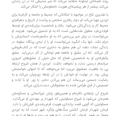
ند قصه‌اش اینگونه متقاعد می‌کند که جبر محیطی که در آن زندگی
‌کند بیشتر از هر پیشینه‌ای هویت نامعلومش را آشکار می‌کند.
 تقدیری تلخ در مواجهه با امکاناتی که محیط و جامعه و کارفرما برای
زدی مهیا می‌کند او دچار رفتاری مختص و برآمده از تاریخ و جغرافیای
یط کار و زندگی‌اش می‌شود. رفتار و شخصیت بیان‌شده‌ی او توسط
لادی‌فرد معلول علت‌هایی است که به او تحمیل می‌شود. هرچند او
‌توانست در برابر جبر بی‌رحمی که به او حکمفرماست انسانیتش را
ام نکند. تنها یک انگیزه می‌توانست او را از لبه‌ی پرتگاه سقوط در
دگی نجات دهد؛ آن هم عشق به دختری است که در کتاب‌فروشی
ر می‌کند. اما آن عشق و عاطفه هم توخالی از کار در‌می‌آید. عشق
طرفه‌ی او به شخصیتی طماع که مثل خیلی از عشق‌های امروزی
انجام درستی ندارد و نخواهد داشت. ایزدی از همان شروع ارتباط
 به ماهیت معشوق می‌برد اما می‌خواهد که تا انتهای خواستنش
ش رود. در نهایت او خودش را در آن رابطه زورچپان می‌کند و به
ایت جسمی‌ می‌رساند آن هم بی‌اذن دختر، با زور. او با اراده و
میمی از قبل طراحی شده به معشوقش دست‌درازی می‌کند.
وع آن رابطه‌ی نافرجام و همین‌طور پایان غیرانسانی و محکومش
زمان می‌شود با شروع مسئولیتی که شهردار بر عهده‌ی او می‌گذارد.
ئولیتی که گویی قصد براندازی هویت فرض‌شده‌ی قبلی‌اش را دارد.
مان شهردار فرمان کشتن سگ‌های ولگرد شهر است که به ایزدی
ول می‌شود. فرمانی که ایزدی را به هم می‌ریزد و بارها او را به رد