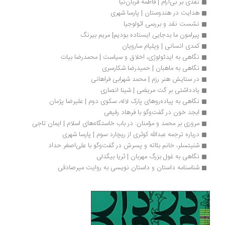
نقدی بر بی‌آرام | فاطمه قربان‌نیا
هدایت در هندوستان | پارسا شهری
نشست نقد و بررسی اثولوجیا
پیرامون ما بدجایی ایستاده بودیم| مریم بیرنگ
کمدی انسانی | ویلیام سارویان
نگاهی به ایدئولوژی، اخلاق و سیاست | محمدرضا بیات
نگاهی به ماهبان | حمیدرضا شکارسری
در ستایش هنر رزم | محمد شهرابی فراهانی
یادداشتی بر گت مریضی | شینا انصاری
نگاهی به پیاده‌روهای پارک لاله، سکوی دوم | علیرضا پژمان
ابجد خون در گفت‌وگو با فرهاد رفیعی
مروری بر محمد و مؤمنان: در باب خاستگاه‌های اسلام | ایمان تاجی
درباره ترجمه عبدالله کوثری از ریچارد سوم | پارسا شهری
شنیتسلر، خانم بئاته و پسرش در گفت‌وگو با علی‌اصغر حداد
نگاهی به غول بزرگ مهربان | ثریا بیگدلی
شناسنامه داستان و داستان نویسی به روایت میرصادقی