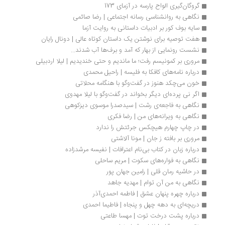
گروگان‌گیری الواح پارسه در آزمای 173
نگاهی به روانشناسی رسانه اجتماعی | رضا صائمی
سایه بوف کور بر ادبیات داستانی به روایت آزما
هفت توصیه برای نوشتن یک داستان کوتاه عالی | دونال رایان 
نشست رونمایی از بهار که آمد و برف‌ها آب شدند...
مروری بر کمونیسم رفت؛ ما ماندیم و حتی خندیدیم | لیلا اردبیلی
درباره نامه‌های کافکا به فلیسه | راحیل محمدی
خون می‌چکد هنوز در گفت‌وگو با هنگامه محلاتی
اگر نی پرده‌ای دیگر بخواند در گفت‌وگو با لیلا مهدوی
نگاهی به فاجعه‌ی رشت | سیدصدرا موسوی دیزکوهی
نگاهی به ویرانه‌های من | رضا فکری
در چاپ چهارم هیچکس جرئتش را ندارد
مروری بر بافته ز جان | مونا آلاشتی
درباره زبان در کتاب بی‌نام اعترافات | نفیسه مرشدزاده
نگاهی به فواره‌های سکوت | مریم ساحلی
در حاشیه رمان قلی | رامین جهان پور
نگاهی به من آن توام | مهدیه جاهد 
درباره چهره­ پنهان عشق | فاطمه احمدی‌آذر
دریچه‌ای به دهه چهل و پنجاه | فاطیما احمدی
درباره پشت درخت توت | مهسا طاعتی