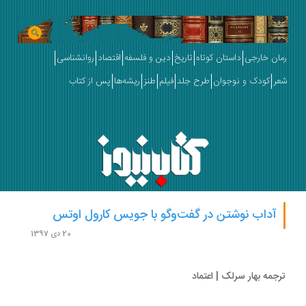
ان خارجی
داستان کوتاه
تاریخ
دین و فلسفه
اقتصاد
روانشناسی
ر
کودک و نوجوان
طرح جلد
فیلم
طنز
ریشه‌ها
پس از کتاب
آداب نوشتن در گفت‌وگو با جویس کارول اوتس
20 دی 1397
جمه بهار سرلک | اعتماد