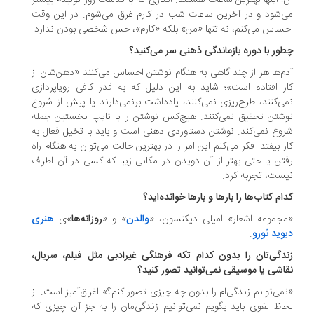
؛ اینها بهترین ساعات هستند. انگاری که با گذشت روز تولیدم بیشتر
‌شود و در آخرین ساعات شب در کارم غرق می‌شوم. در این وقت
ساس می‌کنم، نه تنها «من» بلکه «کارم»، حس شخصی بودن ندارد.
ور با دوره بازماندگی ذهنی سر می‌کنید؟
م‌ها هر از چند گاهی به هنگام نوشتن احساس می‌کنند «ذهن‌شان از
ر افتاده است»؛ شاید به این دلیل که به قدر کافی رویاپردازی
ی‌کنند، طرح‌ریزی نمی‌کنند، یادداشت برنمی‌دارند یا پیش از شروع
شتن تحقیق نمی‌کنند. هیچ‌کس نوشتن را با تایپ نخستین جمله
وع نمی‌کند. نوشتن دستاوردی ذهنی است و باید با تخیل فعال به
ر بیفتد. فکر می‌کنم این امر را در بهترین حالت می‌توان به هنگام راه
تن یا حتی بهتر از آن دویدن در مکانی زیبا که کسی در آن اطراف
ست، تجربه کرد.
ام کتاب‌ها را بارها و بارها خوانده‌اید؟
جموعه اشعار» امیلی دیکنسون، «
والدن
» و «
روزانه‌ها
»ی
هنری
وید ثورو
.
دگی‌تان را بدون کدام تکه فرهنگی غیرادبی مثل فیلم، سریال،
اشی یا موسیقی نمی‌توانید تصور کنید؟
می‌توانم زندگی‌ام را بدون چه چیزی تصور کنم؟» اغراق‌آمیز است. از
اظ لغوی باید بگویم نمی‌توانیم زندگی‌مان را به جز آن چیزی که