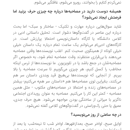
ی‌کردم کتابم را بخوانند، روبرو می‌شوم، غافلگیر می‌شوم.
یشه دوست دارید در مصاحبه‌ها درباره چه چیزی حرف بزنید اما
صتش ایجاد نمی‌شود؟
ید سوال‌هایی درباره مهارت و تکنیک - ساختار و سبک- اما بحث
باره این عناصر در گفت‌وگوها دشوار است. تحلیل داستانی ادبی در
اس دانشگاه یا کارگاه داستان‌نویسی احتمالا پرارزش است. در
رگاه‌های ادبی‌ام می‌توانم یک ساعت تمام درباره یک داستان خیلی
لی کوتاه از همینگوی صحبت کنم. اغلب نویسنده‌ها وقتی مصاحبه
‌دهند با بی‌قراری منتظرند وقت مصاحبه تمام شود، به خصوص اگر
احبه‌شان در جمع باشد یا در تلویزیون. ما نویسنده‌ها از ترس اینکه
اطب را کسل کنیم، هر چیزی می‌گوییم تا سرعت مصاحبه را بالا
ریم. از آنجایی که نویسنده‌ها بی‌هیچ قید و‌بندی داستان سر هم
‌کنند، بنابراین توی مصاحبه‌ها هم «داستان سر هم» می‌کنیم؛ بیشتر
 مصاحبه‌های زنده و احتمالا در مصاحبه‌های مکتوب - مثل همین
احبه - کمتر این کار را می‌کنیم. مصاحبه به عنوان رویدادی اجتماعی
گزیر با میزانی از ساختگی بودن مواجهه می‌شود. هیچ حرف جدی،
یق یا حتی رک‌وراستی در گفت‌وگوهای کلامی گفته نمی‌شود.
 چه ساعتی از روز می‌نویسید؟
ایل صبح، اواخر صبح، بعدازظهرها، اواخر شب تا نیمه‌شب یا بعد از