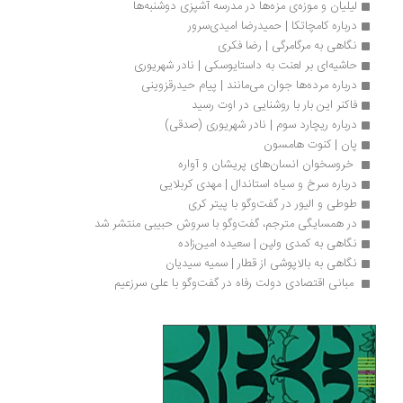
لیلیان و موزه‌ی مزه‌ها در مدرسه آشپزی دوشنبه‌ها
درباره کامچاتکا | حمیدرضا امیدی‌سرور
نگاهی به مرگامرگی | رضا فکری
حاشیه‌ای بر لعنت به داستایوسکی | نادر شهریوری
درباره مرده‌ها جوان می‌مانند | پیام حیدرقزوینی
فاکنر این بار با روشنایی در اوت رسید
درباره ریچارد سوم | نادر شهریوری (صدقی)
پان | کنوت هامسون
 خروسخوان انسان‌های پریشان و آواره 
درباره سرخ و سیاه استاندال | مهدی کربلایی
طوطی و الیور در گفت‌وگو با پیتر کری
در همسایگی مترجم، گفت‌وگو با سروش حبیبی منتشر شد
نگاهی به کمدی ولپن | سعیده امین‌زاده
نگاهی به بالاپوشی از قطار | سمیه سیدیان
 مبانی اقتصادی دولت رفاه در گفت‌وگو با علی سرزعیم