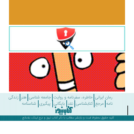
رمان ایرانی
خاطره، سفرنامه و روایت
جامعه شناسی
هنر
زندگی
نامه
مرجع
کتابشناسی
نقد
بایگانی
پیگیری
شناسنامه
کلیه حقوق محفوظ است و بازنشر مطالب با ذکر
کتاب نیوز
و درج لینک، بلامانع .