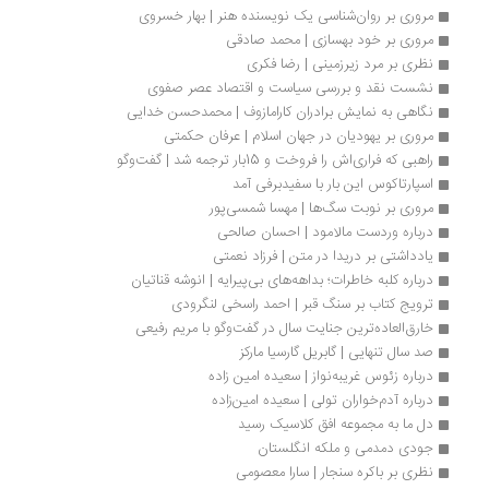
مروری بر روان‌شناسی یک نویسنده هنر | بهار خسروی
مروری بر خود بهسازی | محمد صادقی
نظری بر مرد زیرزمینی | رضا فکری
نشست نقد و بررسی سیاست و اقتصاد عصر صفوی
نگاهی به نمایش برادران کارامازوف | محمدحسن خدایی
مروری بر یهودیان در جهان اسلام | عرفان حکمتی
راهبی که فراری‌اش را فروخت و 15بار ترجمه شد | گفت‌وگو
اسپارتاکوس این بار با سفیدبرفی آمد
مروری بر نوبت سگ‌ها | مهسا شمسی‌پور
درباره وردست مالامود | احسان صالحی
یادداشتی بر دریدا در متن | فرزاد نعمتی
درباره کلبه خاطرات؛ بداهه‌های بی‌پیرایه | انوشه قناتیان
ترویج کتاب بر سنگ قبر | احمد راسخی لنگرودی
خارق‌العاده‌‌ترین جنایت سال در گفت‌وگو با مریم رفیعی
صد سال تنهایی | گابریل گارسیا مارکز
درباره زئوس غریبه‌نواز | سعیده امین زاده
درباره آدم‌خواران تولی | سعیده امین‌زاده
دل ما به مجموعه افق کلاسیک رسید
جودی دمدمی و ملکه انگلستان
نظری بر باکره سنجار | سارا معصومی