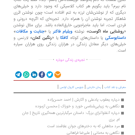
ابی هست که دلم بخواهد نویسنده‌اش باشم؟ جدا، فقط یک کتاب
م ببرم؟ باید بگویم هر کتاب کلاسیکی که وجود دارد و خیلی‌های
گری که از نوشتن‌شان لرزه به تنم افتاده است؛ چون نوشتن اثری
هکار تجربه نوشتن آن را همراه دارد. تجربه‌ای که اگرچه درونی و
دی است، اما باید ماجراجویی خارق‌العاده باشد. برای مثال نوشتن
وشنایی ماه اگوست
» نوشته
ویلیام فاکنر
یا «
جنایت و مکافات
»
ستایوسکی
یا داستان‌های کوتاه
کافکا
یا «
رنگین کمان
» لارنس و
لی‌های دیگر معادل زندگی در هزاران زندگی روی هزاران سیاره
ست.
.
.
...............
..............
تجربه‌ی زندگی دوباره
|
|
|
رفی و نقد کتاب
رمان خارجی
جویس کارول اوتس
درباره یعقوب یادعلی و آثارش | احمد حسن‌زاده
نگاهی به زیبایی‌شناسی‌ خورد و خوراک | محسن آزموده
درباره آنفلوآنزای بزرگ: داستان مرگبارترین همه‌گیری تاریخ | جان 
ام. بری
مرد متاهلی که به دخترهای جوان علاقمند است
نگاهی به مه‌مانی | علیرضا فراهانی