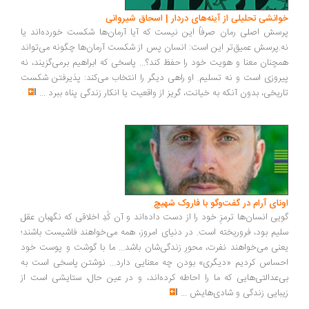
انشی تحلیلی از آینه‌های دردار | اسحاق شیروانی
سش اصلی رمان صرفاً این نیست که آیا آرمان‌ها شکست خورده‌اند یا
.پرسش عمیق‌تر این است: انسان پس از شکست آرمان‌ها چگونه می‌تواند
چنان معنا و هویت خود را حفظ کند؟... پاسخی که ابراهیم برمی‌گزیند، نه
روزی است و نه تسلیم. او راهی دیگر را انتخاب می‌کند: پذیرفتن شکست
ریخی، بدون آنکه به خیانت، گریز از واقعیت یا انکار زندگی پناه ببرد
...
ونای آرام در گفت‌وگو با فاروک شهیچ
یی انسان‌ها ترمزِ خود را از دست داده‌اند و آن کُدِ اخلاقی که نگهبان عقل
یم بود، فروریخته است. در دنیای امروز، همه می‌خواهند فاشیست باشند؛
نی می‌خواهند نفرت، محورِ زندگی‌شان باشد... ما با گوشت و پوست خود
ساس کردیم «دیگری» بودن چه معنایی دارد... نوشتن پاسخی است به
‌عدالتی‌هایی که ما را احاطه کرده‌اند، و در عین حال، ستایشی است از
بایی زندگی و شادی‌هایش
...