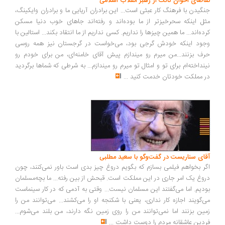
اضای اخوان ثالث از رهبر انقلاب اسلامی
گیدن با فرهنگ کار عبثی است... این برادران آریایی ما و برادران وایکینگ،
ل اینکه سحرخیزتر از ما بوده‌اند و رفته‌اند جاهای خوب دنیا مسکن
ده‌اند... ما همین چیزها را نداریم. کسی نداریم از ما انتقاد بکند... استالین با
ود اینکه خودش گرجی بود، می‌خواست در گرجستان نیز همه روسی
ف بزنند...من میرم رو میندازم پیش آقای خامنه‌ای، من برای خودم رو
نداخته‌ام برای تو و امثال تو میرم رو میندازم... به شرطی که شماها برگردید
 مملکت خودتان خدمت کنید
...
ای سناریست در گفت‌وگو با سعید مطلبی
ر بخواهم فیلمی بسازم که بگویم دروغ چیز بدی است باور نمی‌کنند، چون
وغ یک امر جاری در این مملکت است. قبحش از بین رفته... ما بچه‌مسلمان
دیم. اما می‌گفتند این مسلمان نیست... وقتی به آدمی که در کار سینماست
‌گویند اجازه کار نداری، یعنی با شکنجه او را می‌کشند... می‌توانند من را
ین بزنند اما نمی‌توانند من را روی زمین نگه دارند، من بلند می‌شوم...
دین عاشقانه مردم را دوست داشت
...