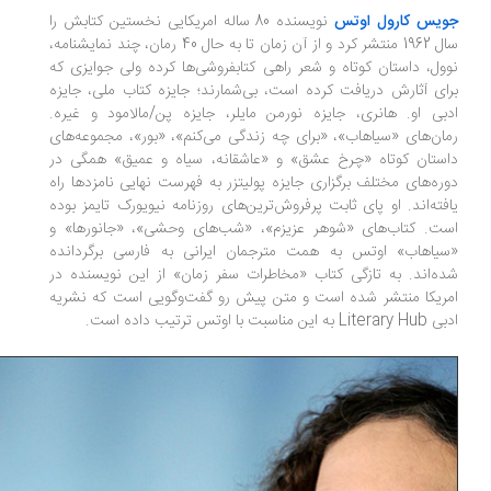
ویس کارول اوتس
نویسنده 80 ساله امریکایی نخستین کتابش را
سال 1962 منتشر کرد و از آن زمان تا به حال 40 رمان، چند نمایشنامه،
ول، داستان کوتاه و شعر راهی کتابفروشی‌ها کرده ولی جوایزی که
ای آثارش دریافت کرده است، بی‌شمارند؛ جایزه کتاب ملی، جایزه
بی او. هانری، جایزه نورمن مایلر، جایزه پن/مالامود و غیره.
ان‌های «سیاهاب»، «برای چه زندگی می‌کنم»، «بور»، مجموعه‌های
ستان کوتاه «چرخ عشق» و «عاشقانه، سیاه و عمیق» همگی در
ره‌های مختلف برگزاری جایزه پولیتزر به فهرست نهایی نامزدها راه
فته‌اند. او پای ثابت پرفروش‌ترین‌های روزنامه نیویورک‌ تایمز بوده
ت. کتاب‌های «شوهر عزیزم»، «شب‌های وحشی»، «جانورها» و
یاهاب» اوتس به همت مترجمان ایرانی به فارسی برگردانده
ه‌اند. به تازگی کتاب «مخاطرات سفر زمان» از این نویسنده در
ریکا منتشر شده است و متن پیش رو گفت‌وگویی است که نشریه
Lit به این مناسبت با اوتس ترتیب داده است.