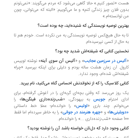
ت «تصور کنیم.» حالا گاهی می‌شود که مردم می‌گویند: «نمی‌تونم
ون فلان چیز زندگی کنم» و ما می‌گوییم: «البته که می‌توانی، چون
 توانسته‌ام.»
ترین توصیه نویسندگی که شنیده‌اید، چه بوده است؟
 به حال هیچ‌کس توصیه نویسندگی به‌ من نکرده است. خودم هم تا
 حال از کسی نپرسیده‌ام.
ستین کتابی که شیفته‌اش شدید چه بود؟
آلیس در سرزمین عجایب
» و «
آلیس آن سوی آینه
» نوشته لوییس
رول. آن زمان هشت ساله بودم و دلیلی برای اینکه بپرسید «چرا»
فته‌اش شده‌ام، وجود ندارد.
ابی کلاسیک را که از نخواندنش احساس گناه می‌کنید، نام ببرید.
 روز می‌رسد که وقتی بچه‌ای گربه‌ای را در آغوش گرفته‌ام، برای
دای احترام
جویس
به بیهودگی، «
شب‌زنده‌داری فینگن‌ها
» را
‌خوانم. چند باری «
اولیس
» را خوانده‌ام؛ عملا خط داستانی
وبلینی‌ها
» و «
چهره هنرمند در جوانی
» را به خاطر سپرده‌ام اما فقط
داری ...» را خوانده‌ام.
ابی وجود دارد که دل‌تان خواسته باشد آن را نوشته بودید؟