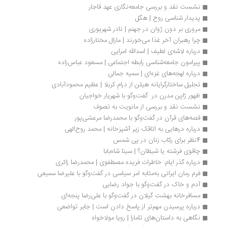
نشست نقد و بررسی جامعه‌نگاری عهد قاجار
پدیدار شناسی روح | هگل
مروری بر دون ژوان در جهنم | نادر شهریوری 
چرا رهبران آخر غذا می‌خورند | مارال مختارزاده
درباره لاشه‌ی لطیف | اسدالله امرایی
پیرامون جامعه‌شناسی رابطه اجتماعی | مسعود عباس‌زاده
درباره لهجه‌های غزه‌ای | سمیه جمالی
تحلیل ساختارگرایانه هیلن از درامِ کربلا | عظیم محمودآبادی
ظهور ژاپن ‌مدرن در  گفت‌و‌گو با شهریار خواجیان
نشست نقد و بررسی از مانویت به تصوف
قصه‌های قرآن در گفت‌وگو با محمدرضا مرعشی‌پور
درباره درهایی به اتاقک زیر آشپزخانه | محمد روح‌الهی
4نظر برای رکاب زنان در پی شمس
چاقوی فرشته يا شيطان؟ | سينا شاه‌بابا 
درباره گذر ایام: خاطرات فریده مصطفوی | محمدرضا زائری
فرم رمان ایرانی به‌مثابه امر سیاسی در گفت‌وگو با علیرضا سمیعی
آدم و خاک در گفت‌وگو با جواد رضایی
مسافرخانه بهشت گیلان در گفت‌وگو با علی‌رضا پنجه‌ای
درباره پرسیدن مهم‌تر از پاسخ دادن است | جابر تواضعی
نگاهی به داستان‌های تامارا | رویا مولاخواه