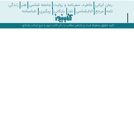
رمان ایرانی
خاطره، سفرنامه و روایت
جامعه شناسی
هنر
زندگی
نامه
مرجع
کتابشناسی
نقد
بایگانی
پیگیری
شناسنامه
کلیه حقوق محفوظ است و بازنشر مطالب با ذکر
کتاب نیوز
و درج لینک، بلامانع .