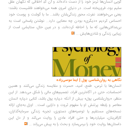
یی انسان‌ها ترمزِ خود را از دست داده‌اند و آن کُدِ اخلاقی که نگهبان عقل
یم بود، فروریخته است. در دنیای امروز، همه می‌خواهند فاشیست باشند؛
نی می‌خواهند نفرت، محورِ زندگی‌شان باشد... ما با گوشت و پوست خود
ساس کردیم «دیگری» بودن چه معنایی دارد... نوشتن پاسخی است به
‌عدالتی‌هایی که ما را احاطه کرده‌اند، و در عین حال، ستایشی است از
بایی زندگی و شادی‌هایش
...
اهی به روان‌شناسی پول | ایما موسی‌زاده
سان‌ها با ترس، طمع، امید، حسرت و مقایسه زندگی می‌کنند و همین
ساسات، حتی در آگاه‌ترین افراد، تصمیم‌های مالی را شکل می‌دهد. از این
ظر، «روان‌شناسی پول» بیش از آنکه درباره پول باشد، کتابی درباره انسان
اصر و رابطه پرتنش او با مفهوم ثروت و دارایی است... اوزل به‌جای ارائه
خه‌های مستقیم یا توصیه‌های دستوری، تجربه زندگی سرمایه‌گذاران،
رآفرینان، میلیاردرها و حتی افراد عادی را روایت می‌کند و از دل این
ستان‌ها روایت خود را برمی‌سازد و بحث را به پیش می‌راند
...