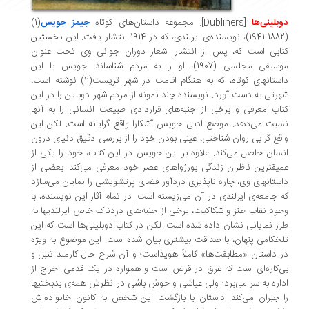
بلینی‌ها
[
Dubliners
]. مجموعه داستان­‌های کوتاه
جیمز جویس
(1)
(1882-1941)، نویسنده‌­ی ایرلندی، که در 1914 انتشار یافت. این نخستین
ابی است که، پس از انتشار اشعار دوران جوانی وی تحت عنوان
موسیقی مجلسی (1907)، او را به مردم شناساند. جویس با این
داستانهای کوتاه، که به هنگام اقامت در شهر تریست(2) نوشته است،
رتی به دست آورد. نویسنده چند نمونه از مردم شهر دوبلین را در این
اب معرفی و برخی از جنبه‌­های قراردادی طبیعت انسانی را به آنها
بت می‌­دهد. موضع ادبی جویس آشکارا واقع گرایانه است. لکن این
قع گرایی روان شناختی، عینی بودن خود را از بررسی دقیق دنیای درون
سان حاصل می‌­کند. علاوه بر این جویس در این کتاب، خود را یکی از
یق­ترین ناظران زندگی بورژواهای عصر خود معرفی می­‌کند. بعضی از
ستانهای وی، چاره ­ناپذیری دردآور فضای پرتشویشی را نمایان می­‌سازد
 جامعه‌­ی ایرلندی در آن می­‌زیسته است. در تمام آثار این نویسنده، با
ود نقاب طنز و شکاکیت، برخی از جنبه­‌های دردناک خاص ایرلندیها به
ز نمایانی نشان داده شده است. لکن در کتاب دوبلینی‌ها است که این
خکامی پنهان، با صداقت بیشتری بیان شده است. این موضوع به ویژه
 داستان «مطابقت‌ها» کاملاً هویداست؛ و آن شرح حال کارمند تنبل و
‌کاره‌ای است که غرق در قرض است و همواره در یک قدمی اخراج از
اره به سر می­‌برد؛ ولی عیاشی و خوش باشی در نظرش همه­‌ی بدبختیها
 جبران می­‌کند. داستان با بازگشت این شخص به کانون خانواده‌­اش