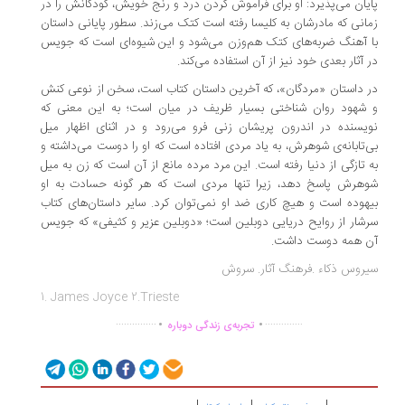
یان می­‌پذیرد: او برای فراموش کردن درد و رنج خویش، کودکانش را در
انی که مادرشان به کلیسا رفته است کتک می­‌زند. سطور پایانی داستان
 آهنگ ضربه­‌های کتک هم‌وزن می‌­شود و این شیوه‌­ای است که جویس
 آثار بعدی خود نیز از آن استفاده می­‌کند.
 داستان «مردگان»، که آخرین داستان کتاب است، سخن از نوعی کنش
شهود روان شناختی بسیار ظریف در میان است؛ به این معنی که
یسنده در اندرون پریشان زنی فرو می‌­رود و در اثنای اظهار میل
‌تابانه‌­ی شوهرش، به یاد مردی افتاده است که او را دوست می­‌داشته و
 تازگی از دنیا رفته است. این مرد مرده مانع از آن است که زن به میل
هرش پاسخ دهد، زیرا تنها مردی است که هر گونه حسادت به او
هوده است و هیچ کاری ضد او نمی‌توان کرد. سایر داستان‌های کتاب
شار از روایح دریایی دوبلین است؛ «دوبلین عزیر و کثیفی» که جویس
 همه دوست داشت.
روس ذکاء .فرهنگ آثار. سروش
1. James Joyce
2.Trieste
.
.
...............
..............
تجربه‌ی زندگی دوباره