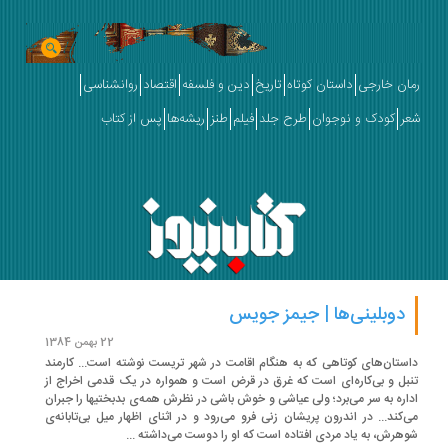
ان خارجی
داستان کوتاه
تاریخ
دین و فلسفه
اقتصاد
روانشناسی
ر
کودک و نوجوان
طرح جلد
فیلم
طنز
ریشه‌ها
پس از کتاب
دوبلینی‌ها | جیمز جویس
22 بهمن 1384
ستان‌های کوتاهی که به هنگام اقامت در شهر تریست نوشته است... کارمند
بل و بی‌کاره‌ای است که غرق در قرض است و همواره در یک قدمی اخراج از
اره به سر می­‌برد؛ ولی عیاشی و خوش باشی در نظرش همه­‌ی بدبختیها را جبران
­‌کند... در اندرون پریشان زنی فرو می‌­رود و در اثنای اظهار میل بی‌تابانه‌­ی
هرش، به یاد مردی افتاده است که او را دوست می­‌داشته ...