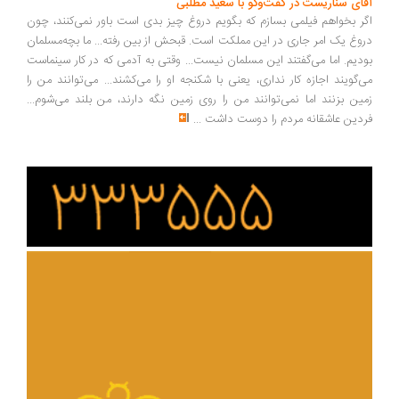
ای سناریست در گفت‌وگو با سعید مطلبی
ر بخواهم فیلمی بسازم که بگویم دروغ چیز بدی است باور نمی‌کنند، چون
وغ یک امر جاری در این مملکت است. قبحش از بین رفته... ما بچه‌مسلمان
دیم. اما می‌گفتند این مسلمان نیست... وقتی به آدمی که در کار سینماست
‌گویند اجازه کار نداری، یعنی با شکنجه او را می‌کشند... می‌توانند من را
ین بزنند اما نمی‌توانند من را روی زمین نگه دارند، من بلند می‌شوم...
دین عاشقانه مردم را دوست داشت
...