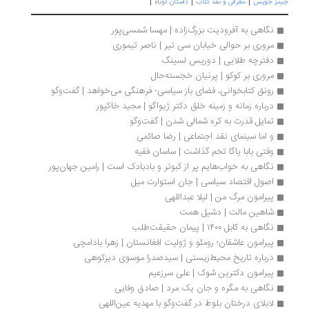
|
|
|
مز جویس
معرفی و نقد کتاب
داستان کوتاه
نگاهی به آفرودیت بزرگ‌زاده | مهسا شمسی‌پور
مروری بر حوالی خیابان سی تیر | ناصر تیموری
دفترچه طلایی | دوریس لسینگ
مروری بر کوکو | پرنیان خجسته‌حال
رونق کتابخوانی، فضای باز سیاسی- فرهنگی می‌خواهد | گفت‌وگو
درباره زمانه و زمینه خلق دکتر ژیواگو | مجید خاکپور
تمایل قدرت به کره شمالی شدن | گفت‌وگو
و اما سینمای نقد اجتماعی | رضا صائمی
وقتی بابا یاگا تخم گذاشت | ساسان فقیه
نگاهی به خواب‌هایم پر از کبوتر و بادبادک است | رامین جهان‌پور
اصول اقتصاد سیاسی | جان استوارت میل
پیرامون مرگ من | لیلا عبداللهی
شاهین مالت | دشیل همت
نگاهی به کابل ۱۴۰۰ | پیمان حقیقت‌طلب
پیرامون عاشقان؛ رومئو و ژولیت افغانستان | زهرا بادامچی
درباره تاریخ محیط‌‌زیستی | سیدصدرا موسوی دیزکوهی
پیرامون دکترین شوک | علی سرزعیم
نگاهی به مگره و جان یک مرد | صادق وفایی
لابلای درختان بلوط در گفت‌وگو با مهدیه عین‌اللهی