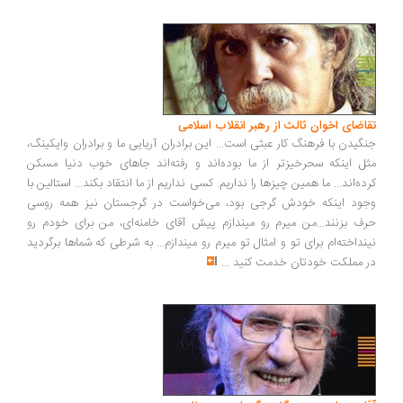
اضای اخوان ثالث از رهبر انقلاب اسلامی
گیدن با فرهنگ کار عبثی است... این برادران آریایی ما و برادران وایکینگ،
ل اینکه سحرخیزتر از ما بوده‌اند و رفته‌اند جاهای خوب دنیا مسکن
ده‌اند... ما همین چیزها را نداریم. کسی نداریم از ما انتقاد بکند... استالین با
ود اینکه خودش گرجی بود، می‌خواست در گرجستان نیز همه روسی
ف بزنند...من میرم رو میندازم پیش آقای خامنه‌ای، من برای خودم رو
نداخته‌ام برای تو و امثال تو میرم رو میندازم... به شرطی که شماها برگردید
 مملکت خودتان خدمت کنید
...