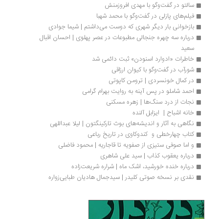
سالتو در گفت‌وگو با مهدی افروزمنش
فیلم‌های پازلی در گفت‌وگو با محمد شهبا
بازخوانی بار دیگر شهری که دوست می‌داشتم | شیما جوادی
درباره سه چهره جنجالی مطبوعات در عصر پهلوی | احسان اقبال 
سعید
خاطرات «ادوارد اسنودن» ثبت دائمی شد
شورآب در گفت‌وگو با کیوان ارزاقی
در کمال خونسردی | ترومن کاپوتی
احمد شاملو در پس آینه به روایت بهرام گرامی
نجات از درد سنگ‌ها | زهره مسکنی
خانه اشباح |  ایزابل آلنده
نگاهی به آثار و اندیشه‌های بوث تارکینگتون | لیلا عبداللهی
کتاب چهارخطی و  کندوکاوی در تاریخ رباعی
و اما صوفی ستیزی از صفویه تا قاجاریه | محمود فاضلی
درباره یعقوب کذاب | سید علی شاهری
درباره خنده‌ خورشید، اشک ماه | شراره شریعت‌زاده
نقدی بر نسخه صوتی کلیدر | سیدجمال هادیان طبایی‌زواره