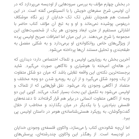
 بخش چهارم مؤلف به بررسی سرودهایی از اودیسه می‌پردازد که در
 اولیس شرح سفرهای خویش را با آلسینئوس گفته است. در این
مت هم همچنان نقش تک تک خدایان از زیر نگاه موشکاف
یفوس پوشیده نمی‌ماند و او و به تبع آن مؤلف کتاب حاضر با
اراتی مستقیم از متن، ابعاد وجودی هر یک از شخصیت‌های این
موعه را شرح می‌دهند. در این میان اما اعترافات صریح اولیس پرده
 ویژگی‌های خاص روانکاوانه‌ی او برمی‌دارد و به شکلی مفصل به
قه‌بندی و تحلیل مستند آن‌ها پرداخته می‌شود.
رین بخش به رویارویی اولیس و تلماک اختصاص دارد؛ دیداری که
 هاله‌ای آمیخته با هوشیاری و ناآگاهی صورت می‌گیرد. شاید
جسته‌ترین نکته‌ی این واقعه تقابلی باشد که میان دو شکل متفاوت
 یک وجود شکل می‌گیرد و از آن به روبه‌رو شدن دو وجه مختلف و
ضاد از آگاهی وجودی یاد می‌شود. نقل قول‌هایی که از تلماک و
لیس می‌شود به تکمیل این بحث بسیار کمک می‌کند. گویی این دو
ه از آگاهی متفاوت انسانی در برابر هم قرار گرفته‌اند تا دغدغه‌های
سفی بنیادینی را با یکدیگر در میان بگذارند و مخاطب از خلال
ت‌وگوشان، به رویکرد هستی‌شناسانه‌ی هومر در داستان اولیس پی
رد.
ا آن‌چه شالوده‌ی کتاب را می‌سازد، واکاوی فلسفه‌ی وجودی خدایان
 اودیسه است. از رهگذر این واکاوی چندرشته‌ای، پرسش‌های