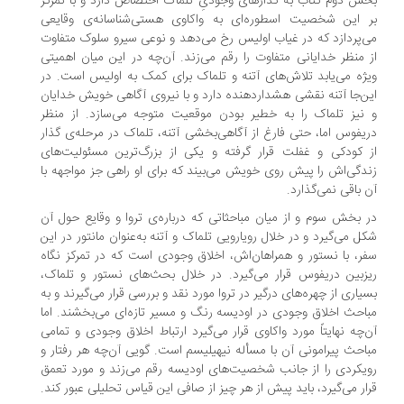
ش دوم کتاب به گذارهای وجودیِ تلماک اختصاص دارد و با تمرکز
 این شخصیت اسطوره‌ای به واکاوی هستی‌شناسانه‌ی وقایعی
‌پردازد که در غیاب اولیس رخ می‌دهد و نوعی سیرو سلوک متفاوت
 منظر خدایانی متفاوت را رقم می‌زند. آن‌چه در این میان اهمیتی
ژه می‌یابد تلاش‌های آتنه و تلماک برای کمک به اولیس است. در
ن‌جا آتنه نقشی هشداردهنده دارد و با نیروی آگاهی خویش خدایان
نیز تلماک را به خطیر بودن موقعیت متوجه می‌سازد. از منظر
یفوس اما، حتی فارغ از آگاهی‌بخشی آتنه، تلماک در مرحله‌ی گذار
 کودکی و غفلت قرار گرفته و یکی از بزرگ‌ترین مسئولیت‌های
دگی‌اش را پیش روی خویش می‌بیند که برای او راهی جز مواجهه با
 باقی نمی‌گذارد.
 بخش سوم و از میان مباحثاتی که درباره‌ی تروا و وقایع حول آن
ل می‌گیرد و در خلال رویارویی تلماک و آتنه به‌عنوان مانتور در این
ر، با نستور و همراهان‌اش، اخلاق وجودی است که در تمرکز نگاه
زبین دریفوس قرار می‌گیرد. در خلال بحث‌های نستور و تلماک،
یاری از چهره‌های درگیر در تروا مورد نقد و بررسی قرار می‌گیرند و به
احث اخلاق وجودی در اودیسه رنگ و مسیر تازه‌ای می‌بخشند. اما
‌چه نهایتاً مورد واکاوی قرار می‌گیرد ارتباط اخلاق وجودی و تمامی
احث پیرامونی آن با مسأله نیهیلیسم است. گویی آن‌چه هر رفتار و
یکردی را از جانب شخصیت‌های اودیسه رقم می‌زند و مورد تعمق
ار می‌گیرد، باید پیش از هر چیز از صافی این قیاس تحلیلی عبور کند.