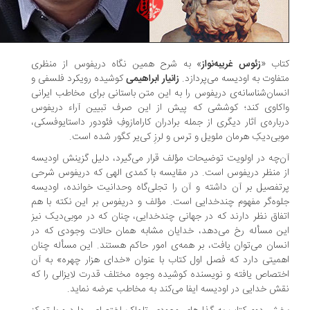
اب «
زئوس غریبه‌نواز
» به شرح همین نگاه دریفوس از منظری
فاوت به اودیسه می‌پردازد.
زانیار ابراهیمی
کوشیده رویکرد فلسفی و
سان‌شناسانه‌ی دریفوس را به این متن باستانی برای مخاطب ایرانی
کاوی کند؛ کوششی که پیش از این صرف تبیین آراء دریفوس
باره‌ی آثار دیگری از جمله برادران کارامازوفِ فئودور داستایوفسکی،
بی‌دیکِ هرمان ملویل و ترس و لرزِ کی‌یر کگور شده است.
‌چه در اولویت توضیحات مؤلف قرار می‌گیرد، دلیل گزینش اودیسه
 منظر دریفوس است. در مقایسه با کمدی الهی که دریفوس شرحی
تفصیل بر آن داشته و آن را تجلی‌گاه وحدانیت خوانده، اودیسه
وه‌گر مفهوم چندخدایی است. مؤلف و دریفوس بر این نکته با هم
فاق نظر دارند که در جهانی چندخدایی، چنان که در موبی‌دیک نیز
ن مسأله رخ می‌دهد، خدایان مشابه همان حالات وجودی که در
سان می‌توان یافت، بر همه‌ی امور حاکم هستند. این مسأله چنان
میتی دارد که فصل اول کتاب با عنوان «خدای هزار چهره» به آن
تصاص یافته و نویسنده کوشیده وجوه مختلف قدرت لایزالی را که
ش خدایی در اودیسه ایفا می‌کند به مخاطب عرضه نماید.