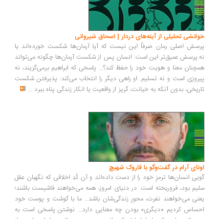
انشی تحلیلی از آینه‌های دردار | اسحاق شیروانی
سش اصلی رمان صرفاً این نیست که آیا آرمان‌ها شکست خورده‌اند یا
.پرسش عمیق‌تر این است: انسان پس از شکست آرمان‌ها چگونه می‌تواند
چنان معنا و هویت خود را حفظ کند؟... پاسخی که ابراهیم برمی‌گزیند، نه
روزی است و نه تسلیم. او راهی دیگر را انتخاب می‌کند: پذیرفتن شکست
ریخی، بدون آنکه به خیانت، گریز از واقعیت یا انکار زندگی پناه ببرد
...
ونای آرام در گفت‌وگو با فاروک شهیچ
یی انسان‌ها ترمزِ خود را از دست داده‌اند و آن کُدِ اخلاقی که نگهبان عقل
یم بود، فروریخته است. در دنیای امروز، همه می‌خواهند فاشیست باشند؛
نی می‌خواهند نفرت، محورِ زندگی‌شان باشد... ما با گوشت و پوست خود
ساس کردیم «دیگری» بودن چه معنایی دارد... نوشتن پاسخی است به