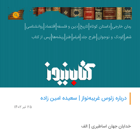
ان خارجی
داستان کوتاه
تاریخ
دین و فلسفه
اقتصاد
روانشناسی
ر
کودک و نوجوان
طرح جلد
فیلم
طنز
ریشه‌ها
پس از کتاب
درباره زئوس غریبه‌نواز | سعیده امین زاده
25 تیر 1402
ایان جهان اساطیری | الف