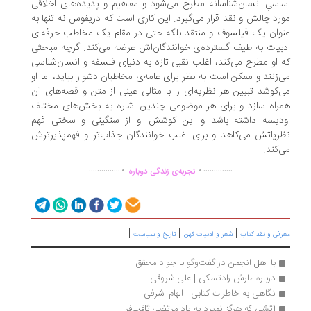
اسیِ انسان‌شناسانه مطرح می‌شود و مفاهیم و پدیده‌های اخلاقی
رد چالش و نقد قرار می‌گیرد. این کاری است که دریفوس نه تنها به
وان یک فیلسوف و منتقد بلکه حتی در مقام یک مخاطب حرفه‌ای
بیات به طیف گسترده‌ی خوانندگان‌اش عرضه می‌کند. گرچه مباحثی
 او مطرح می‌کند، اغلب نقبی تازه به دنیای فلسفه و انسان‌شناسی
‌زنند و ممکن است به نظر برای عامه‌ی مخاطبان دشوار بیاید، اما او
‌کوشد تبیین هر نظریه‌ای را با مثالی عینی از متن و قصه‌های آن
راه سازد و برای هر موضوعی چندین اشاره به بخش‌های مختلف
دیسه داشته باشد و این کوشش او از سنگینی و سختی فهم
ریاتش می‌کاهد و برای اغلب خوانندگان جذاب‌تر و فهم‌پذیرترش
‌کند.
.
.
...............
..............
تجربه‌ی زندگی دوباره
|
|
|
رفی و نقد کتاب
شعر و ادبیات کهن
تاریخ و سیاست
با اهل انجمن در گفت‌وگو با جواد محقق
درباره مارش رادتسکی | علی شروقی
نگاهی به خاطرات کتابی | الهام اشرفی‌
آتشی که هرگز نمیرد به یاد مرتضی ثاقب‌فر