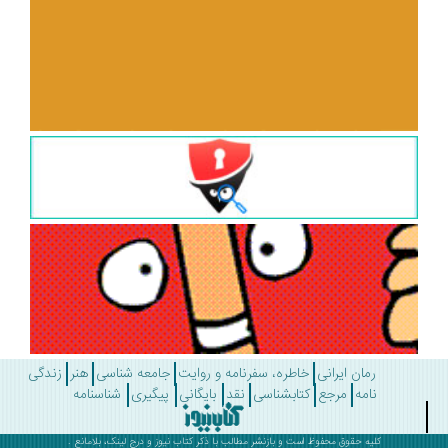
رمان ایرانی
خاطره، سفرنامه و روایت
جامعه شناسی
هنر
زندگی
نامه
مرجع
کتابشناسی
نقد
بایگانی
پیگیری
شناسنامه
کلیه حقوق محفوظ است و بازنشر مطالب با ذکر
کتاب نیوز
و درج لینک، بلامانع .