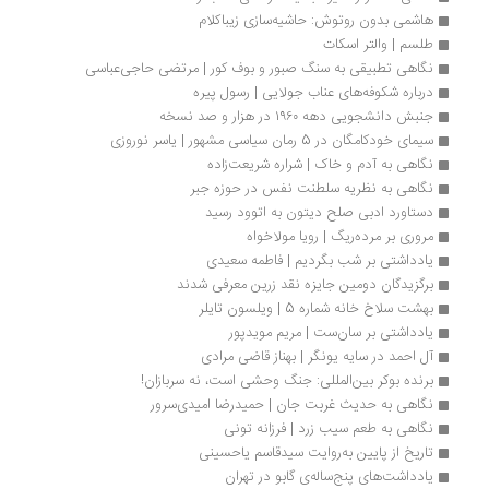
هاشمی بدون روتوش: حاشیه‌سازی زیباکلام 
طلسم | والتر اسکات
نگاهی تطبیقی به سنگ صبور و بوف کور | مرتضی حاجی‌عباسی
درباره شکوفه‌های عناب جولایی | رسول پیره
جنبش دانشجویی دهه ۱۹۶۰ در هزار و صد نسخه
سیمای خودکامگان در 5 رمان سیاسی مشهور | یاسر نوروزی
نگاهی به آدم و خاک | شراره شریعت‌زاده
نگاهی به نظریه سلطنت نفس در حوزه جبر
دستاورد ادبی صلح دیتون به اتوود رسید
مروری بر مرده‌ریگ | رویا مولاخواه
یادداشتی بر شب بگردیم | فاطمه سعیدی
برگزیدگان دومین جایزه نقد زرین معرفی شدند
بهشت سلاخ خانه شماره 5 | ويلسون تايلر
یادداشتی بر سان‌ست | مریم مویدپور
آل احمد در سایه یونگر | بهناز قاضی مرادی
برنده بوکر بین‌المللی:‌ جنگ وحشی است، نه سربازان!
نگاهی به حدیث غربت جان | حمیدرضا امیدی‌سرور
نگاهی به طعم سیب زرد | فرزانه تونی
تاریخ از پایین به‌روایت سیدقاسم یاحسینی
یادداشت‌های پنج‌ساله‌ی گابو در تهران 