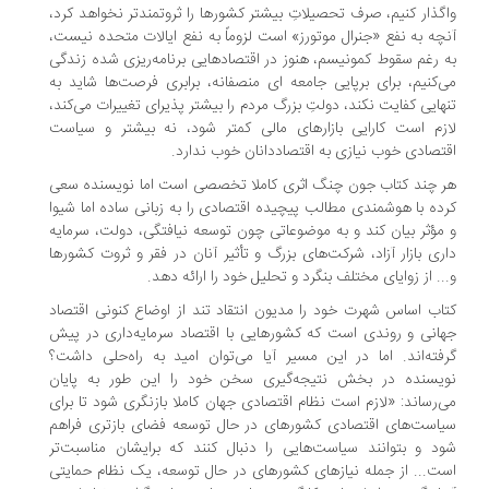
گذار کنیم، صرف تحصیلاتِ بیشتر کشورها را ثروتمندتر نخواهد کرد،
چه به نفع «جنرال موتورز» است لزوماً به نفع ایالات متحده نیست،
 رغم سقوط کمونیسم، هنوز در اقتصادهایی برنامه‌ریزی شده زندگی
‌کنیم، برای برپایی جامعه ای منصفانه، برابری فرصت‌ها شاید به
هایی کفایت نکند، دولتِ بزرگ مردم را بیشتر پذیرای تغییرات می‌کند،
زم است کارایی بازارهای مالی کمتر شود، نه بیشتر و سیاست
تصادی خوب نیازی به اقتصاددانان خوب ندارد.
 چند کتاب جون چنگ اثری کاملا تخصصی است اما نویسنده سعی
ده با هوشمندی مطالب پیچیده اقتصادی را به زبانی ساده اما شیوا
مؤثر بیان کند و به موضوعاتی چون توسعه نیافتگی، دولت، سرمایه
ری بازار آزاد، شرکت‌های بزرگ و تأثیر آنان در فقر و ثروت کشورها
.. از زوایای مختلف بنگرد و تحلیل خود را ارائه دهد.
اب اساس شهرت خود را مدیون انتقاد تند از اوضاع کنونی اقتصاد
انی و روندی است که کشورهایی با اقتصاد سرمایه‌داری در پیش
فته‌اند. اما در این مسیر آیا می‌توان امید به راه‌حلی داشت؟
ویسنده در بخش نتیجه‌گیری سخن خود را این طور به پایان
‌رساند: «لازم است نظام اقتصادی جهان کاملا بازنگری شود تا برای
است‌های اقتصادی کشورهای در حال توسعه فضای بازتری فراهم
د و بتوانند سیاست‌هایی را دنبال کنند که برایشان مناسبت‌تر
ت... از جمله نیازهای کشورهای در حال توسعه، یک نظام حمایتی