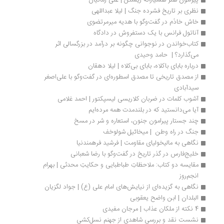
پیرامون هنر هشیارانه زیستن | علی زمانیان
نظری بر تاریخ فشرده جنگ | لیلا عبداللهی
خاش خادُم در گفت‌وگو با هدیه میرمرتضوی
آناتول فرانس با یک دستفروش در دادگاه
کتاب‌خواندن در نوجوانی چگونه بر درآمد در بزرگسالی اثر 
می‌گذارد؟ |  حامد وحیدی
درباره بابای باکلاه، بابای بی‌کلاه | لیلا دهقان
از مصدق تاریخی تا مصدق اسطوره‌ای در گفت‌وگو با علی‌اصغر 
سیدآبادی
آشوب کلمات در ضربان کلاریسی لیسپکتور | احمد غلامی
آیا می‌دانستید که در بلندمدت همه مرده‌ایم
چند جستار پیرامون جنون، استعاره و شر در مسخ
جنگ در راه وطن  | میخائیل شولوخف
نگاهی به مالیخولیای مقاومت | فرشید فرهمندنیا
خلیج‌فارس در گذر تاریخ در گفت‌وگو با رضا شعبانی
مقایسه دو کتاب: ملاحظاتِ طباطبایی و حکایتِ محدثی | بهرام 
انجم‌روز
نگاهی به گزیده‌ای از نیایش‌های امام علی (ع) | جواد لگزیان
البلدان | ابن واضح یعقوبی
4 نکته از ملکان عذاب | مرجان مفیدی
نشست نقد و بررسی شاهدی از جهنم نسل‌کشی