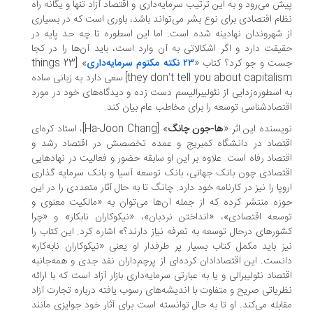
ش می‌رود و به این ترتیب سرمایه‌داری و اقتصاد آزاد تنها و یگانه راه
ام اقتصادی برای نوع بشر می‌تواند باشد، باوری است که در بسیاری
 شهروندان نهادینه شده است. اما این اسطوره تا چه حد پایه در
یقت دارد و اگر اشکالاتی به آن وارد است، باید آن‌ها را در کجا
ت و جو کرد؟ کتاب «
۲۳ نکته مکتوم سرمایه‌داری
» [23 things
they don’t tell you about capitalis
سعی دارد به زبانی ساده
 اسطوره‌زدایی از نئولیبرالیسم دست زده و دیدگاه‌های خود در مورد
تصادشناسی توسعه را برای مخاطب عام بیان ‌کند.
یسنده این اثر «
ها-جون چانگ
» [Ha-Joon Chang]، استاد کره‌ای
قتصاد در دانشگاه کمبریج و عمده تخصصش در اقتصاد رشد و
تصاد رفاه است. علاوه بر این او سابقه حضور و فعالیت در نهادهایی
تصادی چون بانک جهانی، بانک توسعه آسیا و بانک سرمایه گذاری
وپا را نیز در کارنامه خود دارد. چانگ تا به حال آثار متعددی را در این
زه منتشر کرده که از جمله آن‌ها می‌توان به «مالکیت معنوی و
سعه اقتصادی»، «انداختن نردبان»، «نیکوکاران نابکار» و «چرا
ورهای درحال توسعه به تعرفه نیاز دارند؟» اشاره کرد. این کتاب را
ز باید مکمل کتاب بسیار پر طرفدار او یعنی «نیکوکاران نابه‌کار»
نست. این اقتصادادان کرده‌ای از پرچم‌داران نقد جدی و همه‌جانبه
تصاد نئولیبرالی و یا به عبارتی سرمایه‌داری بازار آزاد است که با ارائه
ریاتی صریح و متفاوت با اندیشه‌های رسوب یافته درباره تجارت آزاد
ابله می‌کند. او تا به حال توانسته است برای آثار خود جوایزی مانند