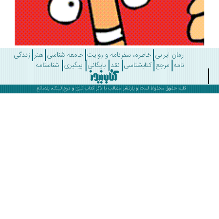
رمان ایرانی
خاطره، سفرنامه و روایت
جامعه شناسی
هنر
زندگی
نامه
مرجع
کتابشناسی
نقد
بایگانی
پیگیری
شناسنامه
کلیه حقوق محفوظ است و بازنشر مطالب با ذکر
کتاب نیوز
و درج لینک، بلامانع .