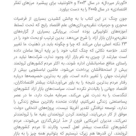
«گورنار میردال» در سال 2003 و «لئونتیف برای پیشبرد مرزهای تفکر
صادی» در سال 2005 را به دست بیاورد.
ون چنگ در این کتاب با به چالش کشیدن بسیاری از فرضیات
وری و جزمیات نظریه‌پردازی‌های علم اقتصاد رایج که تحت تسلط
وزه‌های نئولیبرالی بوده است، بی‌پایگی بسیاری از گزاره‌های
ریه‌پردازان بازار آزاد را شرح می‌دهد. بدین ترتیب او بحث خود را در
23 نکته اصلی بیان می‌کند که چرا و چگونه باید در ذهنیت ما تغییر
ند. خلاصه نکاتی که چنگ کتاب خود را بر پایه آن‌ها سامان داده‌
ت عبارتند از: چیزی به نام بازار آزاد وجود ندارد، شرکت‌ها نباید در
ستای منافع صاحبانشان اداره شوند، به اکثر مردم کشورهای ثروتمند
ش از استحقاقشان پرداخت می‌شود، ماشین لباسشویی بیش از
نترنت جهان را تغییر داده است، باور به بدترین خصیصه‌ها درباره
تار مردم بدترین نتیجه را به باور می‌آورد،ثبات بیشتر اقتصادکاران،
تصاد جهانی را باثبات‌تر نکرده است، سیاست‌های بازار آزاد کشورهای
گدست را به ندرت غنی می‌کند، سرمایه ملیت دارد، ما در عصر
اصنعتی زندگی نمی‌کنیم، ایالات متحده بالاترین سطح زندگی را
ارد، توسعه نیافتگی تقدیر آفریقا نیست، پروژه‌های انتخابی دولت
فق از کار درمی‌آیند، ثروتمند کردن ثروتمندان بقیه ما را ثروتمندتر
ی‌کند، مدیران آمریکایی فزون از حدّ ارزش‌گذاری می‌شوند، مردم
شورهای تنگدست بیشتر اهل کسب وکارند تا مردم کشورهای
وتمند، آن قدرها هم زیرک نیستیم که بتوانیم همه چیز را به بازار