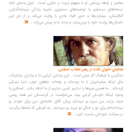
اصر و رابطه پرتنش او با مفهوم ثروت و دارایی است... اوزل به‌جای ارائه
خه‌های مستقیم یا توصیه‌های دستوری، تجربه زندگی سرمایه‌گذاران،
رآفرینان، میلیاردرها و حتی افراد عادی را روایت می‌کند و از دل این
ستان‌ها روایت خود را برمی‌سازد و بحث را به پیش می‌راند
...
اضای اخوان ثالث از رهبر انقلاب اسلامی
گیدن با فرهنگ کار عبثی است... این برادران آریایی ما و برادران وایکینگ،
ل اینکه سحرخیزتر از ما بوده‌اند و رفته‌اند جاهای خوب دنیا مسکن
ده‌اند... ما همین چیزها را نداریم. کسی نداریم از ما انتقاد بکند... استالین با
ود اینکه خودش گرجی بود، می‌خواست در گرجستان نیز همه روسی
ف بزنند...من میرم رو میندازم پیش آقای خامنه‌ای، من برای خودم رو
نداخته‌ام برای تو و امثال تو میرم رو میندازم... به شرطی که شماها برگردید
 مملکت خودتان خدمت کنید
...