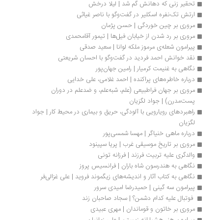
تحقیر زنی که دهانش گم شد | لیلا درخش
ارتش تک‌نفره اسکلیر در گفت‌وگو با ناصر غیاثی
مروری بر چین خوردگی | حسن پژمان
مروری بر رد شدن از خیابان فیل‌ها | تیمور آقامحمدی
پیرامون شعله‌ی مرموز ملکه لوانا | سعید صدقی
نقد خوانش احمد فردید در گفت‌وگو با احسان شریعتی
نگاهی به غنیمت کرمیار | رامین جهان‌پور
درباره خاطره‌های پراکنده | احمد غلامی، علی خدایی
مروری بر جهان فراطبیعی (علم، شبه‌علم، و ضدعلم در دوران 
پست‌مدرن) | جواد لگزیان
راهبردهای رویارویی با آلودگی، حریق و بیماری‌ در محیط کار | جواد 
لگزیان
درباره ماهی خنیاگر | مهسا شمسی‌پور
مروری بر تاریخ موسیقی غرب | پریا سپینود
والدگری علیه تربیت فرزند | فرزانه تونی
نگاهی به هندرسون شاه باران | فرانسیس پروز
نگاهی به کتاب آثار و اندیشه‌های زیگموند فروید | علی غزالی‌فر
پیرامون سه گینی | حمیدرضا امیدی سرور
 فوتبال علیه کدام دشمن؟ | سجاد صاحبان زند  
مروری بر خاتون و قوماندان | مهری عبیدی