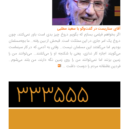
ای سناریست در گفت‌وگو با سعید مطلبی
ر بخواهم فیلمی بسازم که بگویم دروغ چیز بدی است باور نمی‌کنند، چون
وغ یک امر جاری در این مملکت است. قبحش از بین رفته... ما بچه‌مسلمان
دیم. اما می‌گفتند این مسلمان نیست... وقتی به آدمی که در کار سینماست
‌گویند اجازه کار نداری، یعنی با شکنجه او را می‌کشند... می‌توانند من را
ین بزنند اما نمی‌توانند من را روی زمین نگه دارند، من بلند می‌شوم...
دین عاشقانه مردم را دوست داشت
...