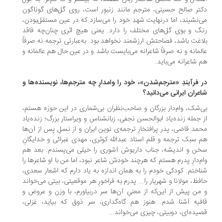
تر صالح حسینی، مترجم مانند زنبور است، روی گل‌های گوناگون
‌نشیند، اما درنهایت شهدِ خود را می‌سازد که در عین مستقل‌بودن،
گ و بوی گل‌های مختلف را دارد. یعنی هیچ اثری چنان‌چه فاقد
اغت باشد، فصاحتش ارزشمند نخواهد بود. به‌عبارتی ترجمه نه صرفاً
لمانه و نه صرفاً شاعرانه می‌بایست باشد و در عین حال هم عالمانه و
 شاعرانه می‌باید.
 فرآیندِ «مترجم‌شدن»، خود را وامدارِ چه مترجم‌ها، نویسنده‌ها و
عران ایرانی می‌دانید؟
‌شک، وام‌دار بزرگان و صاحب‌نظران بی‌شماری در این حوزه هستم،
 جمله زنده‌یاد ابوالحسن نجفی، زبانشناس و ویراستار بزرگ؛ زنده‌یاد
مد قاضی، پدر پرافتخارِ ترجمه‌ی نوین ایران و از نسلِ پس از آن‌ها
 سبک ترجمه و قلم استاد عبدالله کوثری، مهدی غبرائی و خدایگانِ
ن و اندیشه، جناب داریوش آشوری را خیلی می‌پسندم. بعد هم
م‌دارِ پدرم هستم که هرچند خودش شاعر نبود، اما من با او شاعرها را
اختم. کودکی خودم را به همان اندازه به یاد دارم که اشعار سعدی،
فظ، مولانا و شهریار را... پدرم به فراخورِ هر موقعیتی، بیتی می‌خواند
من پیش از این‌که از معنیِ آن‌ها سر دربیاورم، با وزن و عروض و
فیه آشنا شدم. هنوز هم گاه‌گداری، سر ذوق که بیاید، غزلی،
یده‌ای، دوبیتی، چیزی می‌خواند...