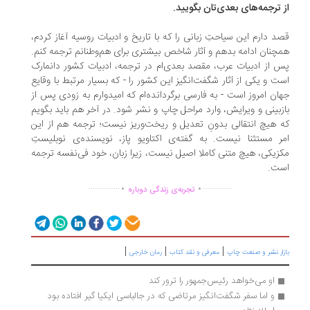
 ترجمه‌های بعدی‌تان بگویید.
د دارم این سیاحتِ زبانی را که با تاریخ و ادبیات روسیه‌ آغاز کردم،
چنان ادامه بدهم و آثار شاخص بیشتری برای هم‌وطنانم ترجمه کنم.
 از ادبیات عرب، مقصد بعدی‌ام در ترجمه، ادبیات کشور دانمارک
ت و یکی از آثار شگفت‌انگیز این کشور را - که بسیار مرتبط با وقایع
ان امروز است - به فارسی برگردانده‌ام که امیدوارم به زودی پس از
زبینی و ویرایش، وارد مراحل چاپ و نشر شود. در آخر هم باید بگویم
 هیچ انتقالی بدونِ تعدیل و ریخت‌وریز نیست؛ ترجمه هم از این
ر مستثنا نیست. به گفته‌ی اکتاویو پاز، نویسنده‌ی نوبلیستِ
زیکی، هیچ متنی کاملا اصیل نیست، زیرا زبان، خود فی‌نفسه ترجمه
ت.
.
.
...............
..............
تجربه‌ی زندگی دوباره
|
|
|
زار نشر و صنعت چاپ
معرفی و نقد کتاب
رمان خارجی
او می‌خواهد رئیس‌جمهور را ترور کند
و اما سفر شگفت‌انگیز مرتاضی که در جالباسی ایکیا گیر افتاده بود 