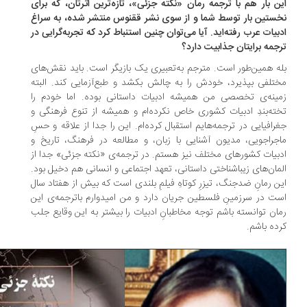
ن بار هم با ترجمه‌ رمان «نکته جزئی»، تازه‌ترین اثرتان، که برای
ستین بار توسط شما و از سوی نشر ققنوس منتشر شده، به سراغ
بیات عرب رفته‌اید. آیا می‌توان چنین استنباط کرد که تجربه‌گرایی در
جمه برایتان جذابیت دارد؟
ه همین‌طور است. مترجم به‌تعبیری یک بازیگر است. باید نقش‌های
تلفی بپذیرد، خودش را به چالش بکشد و طبع‌آزمایی کند. البته
ینه‌ی تخصصی من همیشه ادبیات داستانی بوده. اما خودم را
ته‌بندِ ادبیات کشوری خاص نکرده‌ام و همیشه از تنوع فرهنگی و
رافیایی در ترجمه‌هایم استقبال کرده‌ام. این را جدا از علاقه و حسِ
جراجویی، مدیون آشنایی با زبان، و مطالعه در فرهنگ، تاریخ و
بیات کشورهای مختلف نیز هستم. در ترجمه‌ی «نکته جزئی» جدا از
مان‌های زیباشناختی داستانی، تعهد اجتماعی و انسانی هم دخیل بود.
ن رمانِ ضدجنگ، تیزرِ کوتاهِ فیلمِ بلندی است که بیش از هفتاد سال
ت در سرزمینِ فلسطین جریان دارد و من امیدوارم باترجمه‌ی این
ان توانسته باشم توجه مخاطبانِ ادبیات را بیشتر به این وقایع جلب
ده باشم.