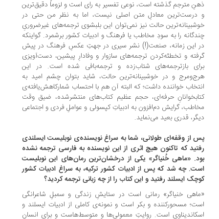
نِ مترجم گذشته است، نوعی تفسیر به رای است و لزوماً دقیق‌ترین
درست‌ترین معادلِ متن اصلی نیست، اما به نظر من حتی در
شبینانه‌ترین حالت نیز نمی‌توان این بلبشوی ترجمه‌های غیرضروریِ
دگانه را به سودِ مخاطب یا فرهنگ و ادبیات کشور برشمرد. گواینکه
 این زمانه، صنعت(!) نشر سیری در جهتِ عکسِ فرهنگ در پیش
فته و تخطئه‌کردن ترجمه‌های سازوار و وفادارِ پیشین، دست‌آویزی
ای بازترجمه‌های شتاب‌زده و ترجمه‌بافی شده است. در این
ج‌ومرج و در خوشبینانه‌ترین حالت، شاید بتوان چشم امید به
تخاب خواننده داشت؛ که البته آن هم با احتساب شمارکاهش‌یافته‌ی
ا‌بخوانانِ حرفه‌ای، حجم عظیم کتاب‌های منتشرشده، ضیق وقت
اطب، گرایش دم‌افزون به ادبیاتِ کپسولی و عواملِ فردی و اجتماعی
گر، قدری بعید می‌نماید.
 از وقفه‌ای طولانی، شما به سراغ نویسنده‌ی نوبلیست ایسلندی
تید که تاکنون هیچ اثری از این نویسنده به فارسی ترجمه نشده
د. «ماهی خُنیاگر» یکی از درخشان‌ترین رمان‌های این نوبلیست
ت. چه شد که پس از ادبیات کشور ترکیه، به سراغ ادبیات کشور
چک ایسلند رفتید و این کتاب را از چه زبانی ترجمه کردید؟
اهی خنیاگر» رمانی است در ستایشِ زندگی و سمبلِ شاعرانگی
ت؛ مسحورکننده و بکر است و نمونه‌ی کاملی از ادبیات ایسلند و
کاندیناوی است. روایتِ معمولی‌ها و متوسط‌هاست و برای انسان