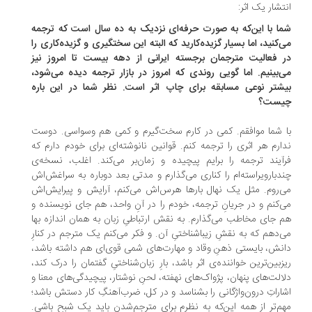
تشار یک اثر:
ا با این‌که به صورت حرفه‌ای نزدیک به ده سال است که ترجمه
‌کنید، اما بسیار گزیده‌کارید که البته این سختگیری و گزیده‌کاری را
 فعالیت مترجمان برجسته‌ ایرانی از دهه‌ بیست تا امروز نیز
‌بینیم. اما گویی روندی که امروز در بازار ترجمه دیده می‌شود،
شتر نوعی مسابقه برای چاپ اثر است. نظر شما در این باره
یست؟
 شما موافقم. کمی در کارم سخت‌گیرم و کمی هم وسواسی. دوست
ارم هر اثری را ترجمه کنم. قوانین نانوشته‌ای برای خودم دارم که
آیند ترجمه را برایم پیچیده و زمان‌بر می‌کند. اغلب، نسخه‌ی
دبارویراسته‌ام را کناری می‌گذارم و مدتی بعد دوباره به سراغش‌اش
‌روم. مثل یک نهال بارها هرس‌اش می‌کنم، آرایش و پیرایش‌اش
‌کنم و در جریانِ ترجمه، خودم را در آنِ واحد، هم جای نویسنده و
 جای مخاطب می‌گذارم. به نقش ارتباطیِ زبان به همان اندازه بها
‌دهم که به نقشِ زیباشناختیِ آن. و فکر می‌کنم یک مترجم در کنارِ
نش، بایستی ذهنِ وقاد و مهارت‌های شمی قوی‌ای هم داشته باشد،
زبین‌ترین خواننده‌ی اثر باشد، بارِ زبان‌شناختیِ گفتمان را درک کند،
الت‌های پنهان، پژواک‌های نهفته، لحنِ نوشتار، پیچیدگی‌های معنا و
اراتِ درون‌واژگانی را بشناسد و در کل، ضرب‌آهنگِ کار دستش باشد؛
م‌تر از همه این‌که به نظرم برای مترجم‌شدن باید یک شبح باشی.