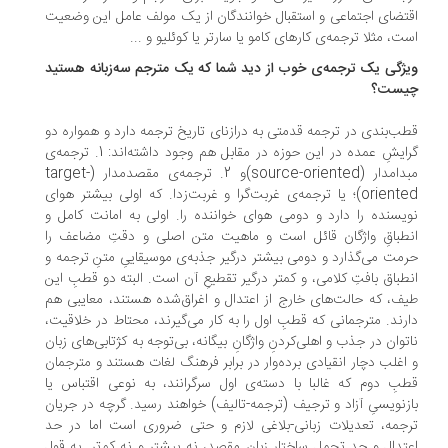
تضای اجتماعی و استقبال خوانندگان از یک مولف عامل این وضعیت
ت، مثلا ترجمه‌ی کارهای کامو یا سارتر یا کوئلیو و ...
ژگی یک ترجمه‌ی خوب از دید شما که یک مترجم سه‌زبانه هستید
یست؟
ب‌بندی در ترجمه قدمتی به درازنای تاریخ ترجمه دارد و همواره دو
گرایشِ عمده در این حوزه در مقابل هم وجود داشته‌اند: 1. ترجمه‌ی
مبدامدار (source-oriented)و 2. ترجمه‌ی مقصدمدار (target-
oriented)؛ یا ترجمه‌ی غربت‌گرا و غربت‌زدا. که اولی بیشتر هوای
یسنده را دارد و دومی هوای خواننده را. اولی به امانت کامل و
طباقِ واژگان قائل است و ماهیت متن اصلی و دقتِ مضاعف را
مت می‌گذارد و دومی بیشتر درگیر جذبه‌ی موسیقاییِ متنِ ترجمه و
طباق بافتِ کلامی، و کمتر درگیر تقطیعِ آن است. البته دو قطبِ این
ف، که حالت‌های خارج از اعتدال و اغراق‌شده هستند، معایبی هم
رند. مترجمانی که قطبِ اول را به کار می‌گیرند، محتاط در خلاقیت،
توان در جذب و اهلی‌کردنِ واژگانِ بیگانه، بی‌توجه به کژتابی‌های زبان
اغلب دچار انقیادی برده‌وار در برابر فرهنگ لغات هستند و مترجمان
بِ دوم که غالبا با دسته‌ی اول سرگرانند، به نوعی اقتباس یا
زنویسیِ آزاد و ترجیف (ترجمه-تالیف) خواهند رسید. گرچه در جریان
جمه، تعدیلات زبانی-بلاغی لازم و حتی ضروری است اما در حد
تدال و حد تحمل ساختار زبان مقصد، نه بیشتر و نه کم‌تر. به قول