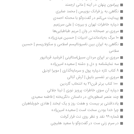
پیرامون پنهان در آینه | مانی ارجمند
نگاهی به رز فرانک بوییس | محمد صابری
پیدایت می‌کنم در گفت‌وگو با محدثه احمدی
درباره خاطرات تهران و بیروت | علی سرزعیم
مروری بر صبحانه در وان | مریم طباطبایی‌ها
10 مرگ به‌یادماندنی ادبیات | حسین عیدی‌زاده
نگاهی به ایران بین ناسیونالیسم اسلامی و سکولاریسم | حسین 
سلامی
مروری بر اپرای مردان سبیل‌استالینی | فرشید قربانپور
سه نمایشنامه‌ و دل و دشنه | سعیده امین‌زاده
8 کتاب تازه درباره پول و سرمایه‌گذاری | مویرا اونیل
مروری بر تفسیر بایبل | آرش آبائی
 ۱۰۰ کتاب برتر قرن21 به انتخاب گاردین
درباره آن سوی خاطرات پرویز نوری | تینا جلالی
چند عنصر اسطوره‌ای در داستان دلگریخته | فاطمه سعیدی
یادداشتی بر بیست و هفت روز و یک لبخند | هادی خورشاهیان
چرا خدا بودن سخت است | سعیده امین‌زاده
شماره ۹۹ نقد و نظر روی نت قرار گرفت
در سرم زنی ست در گفت‌وگو با سعید هلیچی