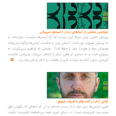
انشی تحلیلی از آینه‌های دردار | اسحاق شیروانی
سش اصلی رمان صرفاً این نیست که آیا آرمان‌ها شکست خورده‌اند یا
.پرسش عمیق‌تر این است: انسان پس از شکست آرمان‌ها چگونه می‌تواند
چنان معنا و هویت خود را حفظ کند؟... پاسخی که ابراهیم برمی‌گزیند، نه
روزی است و نه تسلیم. او راهی دیگر را انتخاب می‌کند: پذیرفتن شکست
ریخی، بدون آنکه به خیانت، گریز از واقعیت یا انکار زندگی پناه ببرد
...
ونای آرام در گفت‌وگو با فاروک شهیچ
یی انسان‌ها ترمزِ خود را از دست داده‌اند و آن کُدِ اخلاقی که نگهبان عقل
یم بود، فروریخته است. در دنیای امروز، همه می‌خواهند فاشیست باشند؛