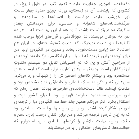
دغه‌مند امروزی جذابیت دارد - تصور کنید در طول تاریخ، در
وری که پایتختِ آن در زمستان، روزانه چیزی حدود چهار ساعت
ر خورشید دارد، موانست با افسانه‌ها و منظومه‌ها و
گذشت‌نامه‌های شاعرانه و حماسی، برای مردمانش چقدر
گرم‌کننده می‌توانست باشد، شاید هم از این رو است که از هر ده
ر، نه نفرشان نویسنده‌اند! دورافتادگی و قرن‌های انزوا موجب شده
 فرهنگ و ادبیات نوردیک، که ادبیاتِ کمترشناخته‌ای در ایران هم
ت، تا حد زیادی دست‌نخورده بماند و همین امر، انگیزه‌ی اولیه من
ای ترجمه‌ی این اثر بود که آن را از زبان انگلیسی برگرداندم؛ ترجمه‌ای
 سرزمینِ آتش و یخ که تمِ اصلی‌اش تقابلِ دو سیستمِ متفاوتِ
زش‌گذاری است؛ روایتگر سال‌های آغازینِ قرنی است که ایسلند هنوز
تعمره بود و بیشترِ کالاهای اساسی‌اش را از کپنهاگ وارد می‌کرد.
ل‌هایی که زندگی به سبکِ آلمانی و دانمارکی نمادِ تشخص بود و
اماتِ ایسلند غالباً دست‌نشانده‌ی خارجی‌ها بودند. همان زمان که
ن سرزمینِ مستعمره‌، نیازمندِ قهرمان بود تا برای کشور عزت و
تقلال بخرد. فکر می‌کنم همین چند خط هم انگیزه‌ی مرا از ترجمه‌ی
ن اثر آشکار کرده باشد. این اولین رمانِ تنها نوبلیستِ ایسلندی بود
 به زبانِ فارسی ترجمه می‌شد و من برای انتقالِ درستِ زبان، لحن و
فتِ رمان، نهایتِ تلاشم را کرده‌ام. با این حال، امیدوارم که
اننده‌ها، کاستی‌های احتمالی را بر من ببخشایند.