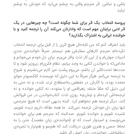
شی و نباشی. اثر مترجم وقتی به چشم می‌آید که خودش به چشم
اید.
وسه‌ انتخاب یک اثر برای شما چگونه است؟ چه چیزهایی در یک
ر ادبی برایتان مهم است که وادارتان می‌کند آن را ترجمه کنید و با
اننده‌ ایرانی به اشتراک بگذارید؟
ید اعتراف کنم که من تابه‌حال هیچ اثری را از قبل برای ترجمه انتخاب
رده‌ام؛ مترجم کارهای سفارشی هم نیستم. صرفاً خواننده‌ی جدیِ
بیات جهان‌ام و از این کار لذتِ وافر می‌برم. برای دل خودم می‌خوانم و
دامی‌که با خواندن کتابی به وجد بیایم، نظامِ فکری‌ام زیروزبر شود و تا
ت‌ها تحت‌تاثیر آن باشم، می‌روم پشتِ میز کارم می‌نشینم و شروع
 ترجمه می‌کنم. هرگز صرفاً به این دلیل که نویسنده کلکسیونرِ جوایز
عدد بوده، یا آثارش در مقطعی به‌اصطلاح ترند شده، و نه حتی به
ن دلیل که مثلاً منتقد زهرقلمی او را ستوده، نه کتابی خوانده و نه
جمه‌اش کرده‌ام و چنان‌چه روزی لذت کتاب‌خواندن در من فروکش
د، دیگر ترجمه هم نخواهم کرد. البته بدیهی است که هیچ مترجمی
ها برای دلِ خودش ترجمه نمی‌کند. ما همه علاقه داریم دیده شویم،
یده شویم و خوانده شویم. صدالبته که مترجم هم برای خواننده
‌نویسد و امیدوار است که او (خواننده‌ی زبانِ مقصد)، متن را به
اظ حسی و هنری طوری دریافت کند که هم‌سو و هم‌تراز با تجربه‌ی
باشناختیِ خواننده‌ی زبانِ اصلیِ اثر باشد.