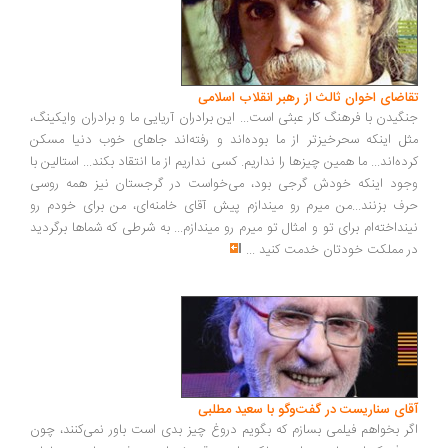
اضای اخوان ثالث از رهبر انقلاب اسلامی
گیدن با فرهنگ کار عبثی است... این برادران آریایی ما و برادران وایکینگ،
ل اینکه سحرخیزتر از ما بوده‌اند و رفته‌اند جاهای خوب دنیا مسکن
ده‌اند... ما همین چیزها را نداریم. کسی نداریم از ما انتقاد بکند... استالین با
ود اینکه خودش گرجی بود، می‌خواست در گرجستان نیز همه روسی
ف بزنند...من میرم رو میندازم پیش آقای خامنه‌ای، من برای خودم رو
نداخته‌ام برای تو و امثال تو میرم رو میندازم... به شرطی که شماها برگردید
 مملکت خودتان خدمت کنید
...
ای سناریست در گفت‌وگو با سعید مطلبی
ر بخواهم فیلمی بسازم که بگویم دروغ چیز بدی است باور نمی‌کنند، چون