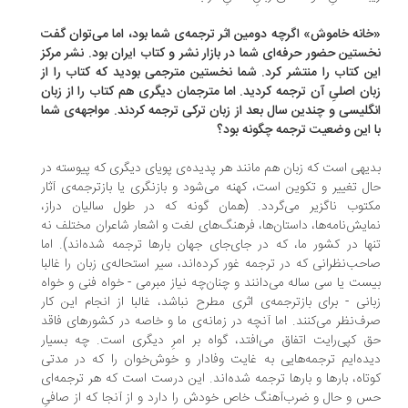
انه خاموش» اگرچه دومین اثر ترجمه‌ی شما بود، اما می‌توان گفت
ستین حضور حرفه‌ای شما در بازار نشر و کتاب ایران بود. نشر مرکز
ن کتاب را منتشر کرد. شما نخستین مترجمی بودید که کتاب را از
ان اصلیِ آن ترجمه کردید. اما مترجمان دیگری هم کتاب را از زبان
گلیسی و چندین سال بعد از زبان ترکی ترجمه کردند. مواجهه‌ی شما
 این وضعیت ترجمه چگونه بود؟
یهی است که زبان هم مانند هر پدیده‌ی پویای دیگری که پیوسته در
ل تغییر و تکوین است، کهنه می‌شود و بازنگری یا بازترجمه‌ی آثار
توب ناگزیر می‌گردد. (همان گونه که در طول سالیان دراز،
ایش‌نامه‌ها، داستان‌ها، فرهنگ‌های لغت و اشعار شاعران مختلف نه
ها در کشور ما، که در جای‌جای جهان بارها ترجمه شده‌اند). اما
حب‌نظرانی که در ترجمه غور کرده‌اند، سیر استحاله‌ی زبان را غالبا
ست یا سی ساله می‌دانند و چنان‌چه نیاز مبرمی - خواه فنی و خواه
انی - برای بازترجمه‌ی اثری مطرح نباشد، غالبا از انجام این کار
ف‌نظر می‌کنند. اما آنچه در زمانه‌ی ما و خاصه در کشورهای فاقد
 کپی‌رایت اتفاق می‌افتد، گواه بر امرِ دیگری است. چه بسیار
ده‌ایم ترجمه‌هایی به غایت وفادار و خوش‌خوان را که در مدتی
تاه، بارها و بارها ترجمه شده‌اند. این درست است که هر ترجمه‌ای
 و حال و ضرب‌آهنگ خاص خودش را دارد و از آنجا که از صافیِ