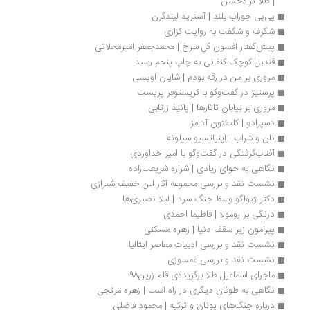
| طلا نژادحسن
پی‌پی جوراب بلند | آسترید لیندگرن
شگرف و شگفت به روایت کزازی
پیش‌گفتار افسون گل سرخ | محمدجعفر امیرمحلاتی
قندیل کوچک کنفانی به چاپ پنجم رسید
مروری بر من در رقه بودم | شایان اویسی
پرستیژ در گفت‌وگو با کریستوفر پریست
مروری بر بیابان تاتارها | پانیذ زرتابی
دسپرادو | کلیفتون آدامز
نان و شراب | اینیاتسیو سیلونه
آفتاب‌گرفتگی در گفت‌وگو با امیر خداوردی
نگاهی به حوای زیادی | شراره شریعت‌زاده
نشست نقد و بررسی مجموعه آثار ابن خفیف شیرازی
دکتر ژیواگو وسط جنگ سرد | لیلا نصیری‌ها
درنگی بر رومولا | فاطیما احمدی
پیرامون زیر سقف دنیا | زهره مسکنی
نشست نقد و بررسی ادبیات معاصر ایتالیا
نشست نقد و بررسی غمسوزی
ماجرای اسماعیل طلا برگزیده‌ی قلم زرین98
نگاهی به طوفان دیگری در راه است | زهره مرتجی 
درباره جنگ‌های یونان و ترکیه | محمود فاضلی