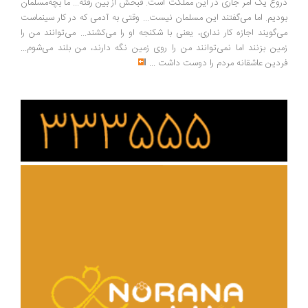
وغ یک امر جاری در این مملکت است. قبحش از بین رفته... ما بچه‌مسلمان
دیم. اما می‌گفتند این مسلمان نیست... وقتی به آدمی که در کار سینماست
‌گویند اجازه کار نداری، یعنی با شکنجه او را می‌کشند... می‌توانند من را
ین بزنند اما نمی‌توانند من را روی زمین نگه دارند، من بلند می‌شوم...
دین عاشقانه مردم را دوست داشت
...