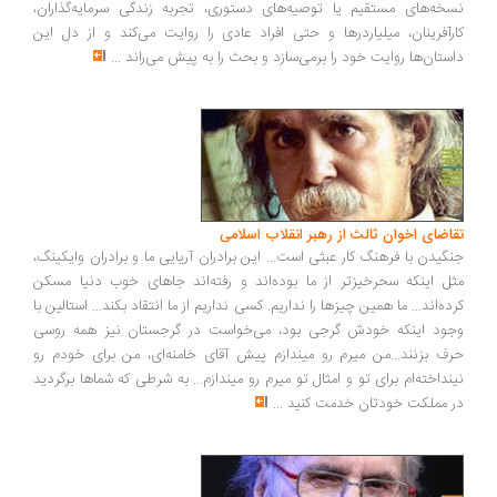
خه‌های مستقیم یا توصیه‌های دستوری، تجربه زندگی سرمایه‌گذاران،
رآفرینان، میلیاردرها و حتی افراد عادی را روایت می‌کند و از دل این
ستان‌ها روایت خود را برمی‌سازد و بحث را به پیش می‌راند
...
اضای اخوان ثالث از رهبر انقلاب اسلامی
گیدن با فرهنگ کار عبثی است... این برادران آریایی ما و برادران وایکینگ،
ل اینکه سحرخیزتر از ما بوده‌اند و رفته‌اند جاهای خوب دنیا مسکن
ده‌اند... ما همین چیزها را نداریم. کسی نداریم از ما انتقاد بکند... استالین با
ود اینکه خودش گرجی بود، می‌خواست در گرجستان نیز همه روسی
ف بزنند...من میرم رو میندازم پیش آقای خامنه‌ای، من برای خودم رو
نداخته‌ام برای تو و امثال تو میرم رو میندازم... به شرطی که شماها برگردید
 مملکت خودتان خدمت کنید
...