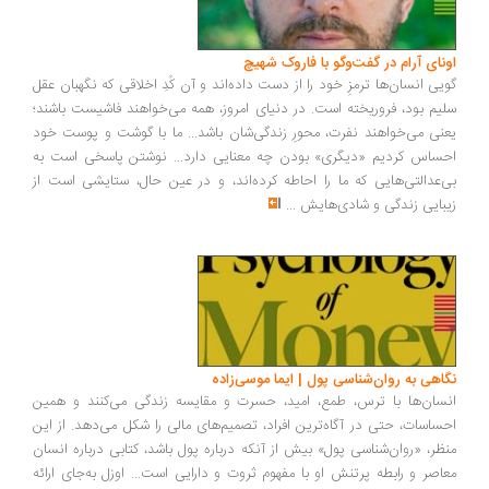
ونای آرام در گفت‌وگو با فاروک شهیچ
یی انسان‌ها ترمزِ خود را از دست داده‌اند و آن کُدِ اخلاقی که نگهبان عقل
یم بود، فروریخته است. در دنیای امروز، همه می‌خواهند فاشیست باشند؛
نی می‌خواهند نفرت، محورِ زندگی‌شان باشد... ما با گوشت و پوست خود
ساس کردیم «دیگری» بودن چه معنایی دارد... نوشتن پاسخی است به
‌عدالتی‌هایی که ما را احاطه کرده‌اند، و در عین حال، ستایشی است از
بایی زندگی و شادی‌هایش
...
اهی به روان‌شناسی پول | ایما موسی‌زاده
سان‌ها با ترس، طمع، امید، حسرت و مقایسه زندگی می‌کنند و همین
ساسات، حتی در آگاه‌ترین افراد، تصمیم‌های مالی را شکل می‌دهد. از این
ظر، «روان‌شناسی پول» بیش از آنکه درباره پول باشد، کتابی درباره انسان
اصر و رابطه پرتنش او با مفهوم ثروت و دارایی است... اوزل به‌جای ارائه