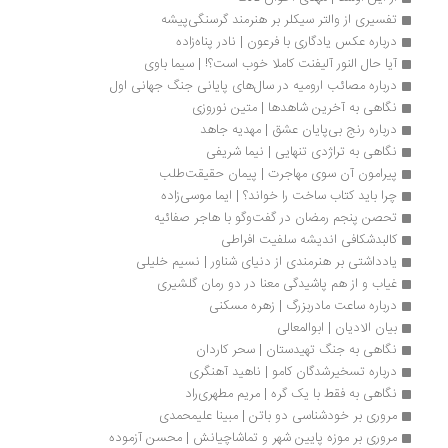
تفسیری از والتر سیکلر بر هنرمند گرسنگی‌پیشه
درباره عکس یادگاری با فرعون | نادر پناه‌زاده
آیا حال النور آلیفنت کاملا خوب است؟! | سیما باوی
درباره مصائب ارومیه در سال‌های پایانی جنگ جهانی اول
نگاهی به آخرین شاهدها | متین نوروزی
درباره رنج بی‌پایان عشق | مهدیه جاهد
نگاهی به تراژدی تنهایی | نیما شریفی
پیرامون آن سوی مهاجرت | پیمان حقیقت‌طلب
چرا باید کتاب ساخت را خواند؟ | ایما موسی‌زاده 
تحصن پنجم رمضان در گفت‌وگو با هاجر صفائیه
کالبدشکافی اندیشه سلفیت افراطی
یادداشتی بر هنرمندی از دنیای شناور | نسیم خلیلی
غیاب و از هم پاشیدگی معنا در دو رمان گلشیری
درباره ساعت مادربزرگ | زهره مسکنی
بیان الادیان | ابوالمعالی
نگاهی به جنگ تهیدستان | سحر کاردان
درباره تسخیرشدگان کامو | ناهید آهنگری
نگاهی به فقط با یک گره | مریم مطهری‌راد
مروری بر خودشناسی دو باتن | مبینا علیمحمدی 
مروری بر موزه پایین شهر و تماشاچیانش | محسن آزموده