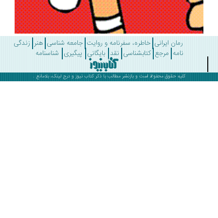
رمان ایرانی
خاطره، سفرنامه و روایت
جامعه شناسی
هنر
زندگی
نامه
مرجع
کتابشناسی
نقد
بایگانی
پیگیری
شناسنامه
کلیه حقوق محفوظ است و بازنشر مطالب با ذکر
کتاب نیوز
و درج لینک، بلامانع .