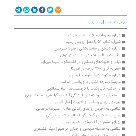
|
|
رفی و نقد کتاب
رمان ایرانی
درباره محرمانه میلان | شیما جوادی
شیرازه کتاب 51 با فصل رویش رسید
درباره کالیبان و ساحره‌کشی | فیونا جفریس
واقعیت یا افسانه‌: نادرشاه و دختر کولی
بیلی و هیولاهای فسقلی در گفت‌وگو با شیدا میرزایی
سفر به گرای 270 درجه در آمریکا 
درباره سکوت دریا | فرشید قربانپور
مترسک مزرعه نشین با ویراستی نو آمد
در حاشیه گپ‌وگفت با کاردرست‌ها | لیلا عبداللهی
و اما برگزیده نوشته‌های فرهنگی آنتونیو گرامشی | مجید غروی
پیرامون زیبایی‌شناسی و ادبیات | سارا اقبالی
نگاهی به آخرین روزهای زندگی هلاله | علیرضا فراهانی
رمان وحشت در گفت‌وگو با خالق چشمان تاریکی
رویای عشق در گفت‌وگو با حمید نیسی
نگاهی به فلسفه سیاسی و خدای ابراهیم | میثم غضنفری
از این اوستا | مهدی اخوان ثالث