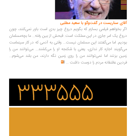
ای سناریست در گفت‌وگو با سعید مطلبی
ر بخواهم فیلمی بسازم که بگویم دروغ چیز بدی است باور نمی‌کنند، چون
وغ یک امر جاری در این مملکت است. قبحش از بین رفته... ما بچه‌مسلمان
دیم. اما می‌گفتند این مسلمان نیست... وقتی به آدمی که در کار سینماست
‌گویند اجازه کار نداری، یعنی با شکنجه او را می‌کشند... می‌توانند من را
ین بزنند اما نمی‌توانند من را روی زمین نگه دارند، من بلند می‌شوم...
دین عاشقانه مردم را دوست داشت
...