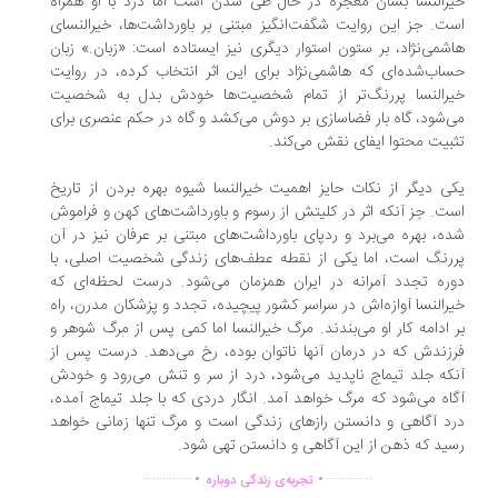
رالنسا بسان معجزه در حال طی شدن است اما درد با او همراه
ت. جز این روایت شگفت‌انگیز مبتنی بر باورداشت‌ها، خیرالنسای
شمی‌نژاد، بر ستون استوار دیگری نیز ایستاده است: «زبان.» زبان
اب‌شده‌ای که هاشمی‌نژاد برای این اثر انتخاب کرده، در روایت
رالنسا پررنگ‌تر از تمام شخصیت‌ها خودش بدل به شخصیت
‌شود، گاه بار فضاسازی بر دوش می‌کشد و گاه در حکم عنصری برای
بیت محتوا ایفای نقش می‌کند.
ی دیگر از نکات حایز اهمیت خیرالنسا شیوه بهره‌ بردن از تاریخ
ت. جز آنکه اثر در کلیتش از رسوم و باورداشت‌های کهن و فراموش
ه، بهره می‌برد و ردپای باورداشت‌های مبتنی بر عرفان نیز در آن
رنگ است، اما یکی از نقطه عطف‌های زندگی شخصیت اصلی، با
ره تجدد آمرانه در ایران همزمان می‌شود. درست لحظه‌ای که
رالنسا آوازه‌اش در سراسر کشور پیچیده، تجدد و پزشکان مدرن، راه
 ادامه کار او می‌بندند. مرگ خیرالنسا اما کمی پس از مرگ شوهر و
زندش که در درمان آنها ناتوان بوده، رخ می‌دهد. درست پس از
که جلد تیماج ناپدید می‌شود، درد از سر و تنش می‌رود و خودش
اه می‌شود که مرگ خواهد آمد. انگار دردی که با جلد تیماج آمده،
د آگاهی و دانستن رازهای زندگی است و مرگ تنها زمانی خواهد
ید که ذهن از این آگاهی و دانستن تهی شود.
.
.
...............
..............
تجربه‌ی زندگی دوباره