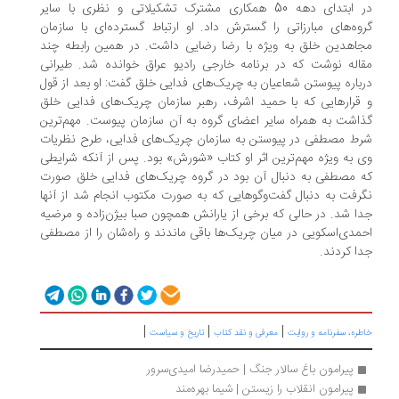
در ابتدای دهه 50 همکاری مشترک تشکیلاتی و نظری با سایر
وه‌های مبارزاتی را گسترش داد. او ارتباط گسترده‌ای با سازمان
اهدین خلق به ویژه با رضا رضایی داشت. در همین رابطه چند
اله نوشت که در برنامه خارجی رادیو عراق خوانده شد. طیرانی
باره پیوستن شعاعیان به چریک‌های فدایی خلق گفت: او بعد از قول
قرارهایی که با حمید اشرف، رهبر سازمان چریک‌های فدایی خلق
اشت به همراه سایر اعضای گروه به آن سازمان پیوست. مهم‌ترین
ط مصطفی در پیوستن به سازمان چریک‌های فدایی، طرح نظریات
 به ویژه مهم‌ترین اثر او کتاب «شورش» بود. پس از آنکه شرایطی
 مصطفی به دنبال آن بود در گروه چریک‌های فدایی خلق صورت
رفت به دنبال گفت‌وگوهایی که به صورت مکتوب انجام شد از آنها
ا شد. در حالی که برخی از یارانش همچون صبا بیژن‌زاده و مرضیه
مدی‌اسکویی در میان چریک‌ها باقی ماندند و راه‌شان را از مصطفی
ا کردند.
|
|
|
ره، سفرنامه‌ و روایت
معرفی و نقد کتاب
تاریخ و سیاست
پیرامون باغ سالار جنگ | حمیدرضا امیدی‌سرور
پیرامون انقلاب را زیستن | شیما بهره‌مند