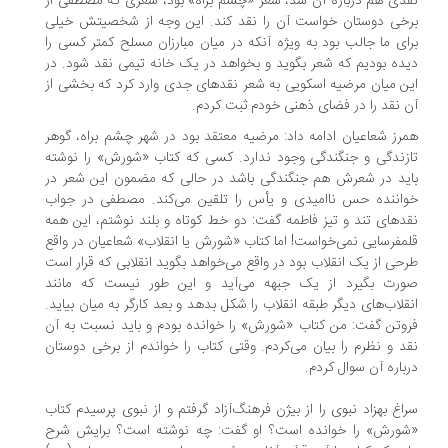
دی هم درباره آن شد، شعر «چشم براه» بود، شعری که مصطفی از
خی دوستان خواست آن را نقد کند. این وجه از شخصیتش خیلی
ای ما جالب بود به ویژه آنکه در میان مبارزان مسلح کمتر کسی را
ده بودیم که شعر بگوید و بخواهد در یک خانه تیمی نقد شود. در
ن میان مرضیه اسکویی به شعر نقدهای جدی وارد کرد که بخشی از
 نقد را در فضای ذهنی خودم ثبت کردم.
رز شعاعیان ادامه داد: مرضیه معتقد بود در شهر چشم براه، گوهر
زندگی و جنگندگی وجود ندارد. کسی که کتاب «شورش» را نوشته
ید در شعرش هم جنگندگی باشد در حالی که مضمون این شعر در
اننده حس ناامیدی و یأس را تلقین می‌کند. مصطفی در جواب
دهای تند و تیز فاطمه گفت: دو خط کوتاه و بلند نوشتم، این همه
مفرسایی نمی‌خواست! اما کتاب «شورش یا انقلاب» شعاعیان در واقع
حی از یک انقلاب بود در واقع می‌خواهد بگوید انقلابی که قرار است
رت بگیرد از یک جبهه می‌آید و این ‌طور نیست که مانند
قلاب‌های دیگر طبقه انقلاب را شکل بدهد و بعد کارگر به میان بیاید.
وتن گفت: من کتاب «شورش» را خوانده بودم و باید نسبت به آن
د و نظرم را بیان می‌کردم. وقتی کتاب را خواندم از برخی دوستان
باره آن سوال کردم.
اغ بهزاد نبوی را از بیژن فرهنگ‌آزاد گرفتم و از نبوی پرسیدم کتاب
ورش» را خوانده است؟ او گفت: چه نوشته است؟ برایش شرح