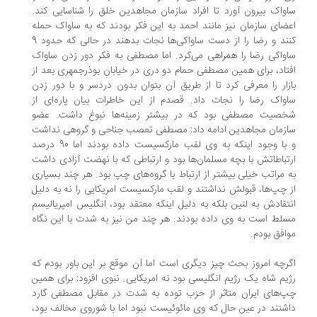
واک بیرون آورد تا افراد سازمان مجاهدین خلق را شناسایی کند.
ضای سازمان نیز مانند احمد به این فکر بودند که به ساواک حمله
کنند و رضا را از دست ساواکی‌ها نجات بدهند در حالی که حدود 9
واکی رضا را همراهی می‌کرد. اما مصطفی به فکر دور زدن ساواک
تاد، برای همین مصطفی حمام دو دری در خیابان بوذرجمهری بعد از
زار را معرفی کرد تا از طریق آن بتوان بدون دردسر و با دور زدن
واک رضا را نجات داد. قصدم از این خاطرات بیان پاره‌ای از
صیت مصطفی بود که در بیشتر زمینه‌ها نبوغ داشت. عضو
زمان مجاهدین ادامه داد: مصطفی تعصب جناحی و گروهی نداشت
و با وجود اینکه به وی لقب مارکسیست داده بودند اما 90 درصد
تباطاتش با بچه مسلمان‌ها بود و ارتباطی که با نهضت آزادی داشت
 مراتب خیلی بیشتر از ارتباط با گروه‌های چپ بود. هر چند بسیاری
 چپ‌ها، قبولش نداشتند و لقب مارکسیست امریکایی را نه به دلیل
تقادش به لنین بلکه به دلیل اینکه معتقد بود، انگلیس امپریالیسم
لط است به وی داده بودند. هر چند من نیز به ‌شدت با این نگاه
افق بودم.
رچه امروز بحث چیز دیگری است اما آن موقع بر این باور بودم که
یم شاه یک رژیم انگلیسی بود نه امریکایی. نبوی افزود: برای همین
‌های ایران متاثر از حزب توده به ‌شدت در مقابل مصطفی گارد
شتند در عین حال که وی مائوئیست نبود اما با شوروی مخالف بود،