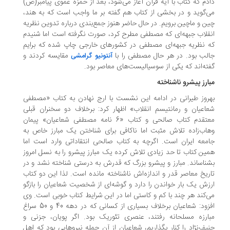
دم که کتاب با آیه قرآن آغاز می‌شود، بعد از حمزه عموی پیامبر(ص)
‌گوید و در بخشی از کتاب هم گفته بر ما واجب است که به هند،
ن و ماچین برویم. در حال حاضر هنوز جمع‌بندی درباره تدوین نظریه
قلاب جبهه‌ای که مصطفی مطرح کرد، صورت نگرفته است اما شنیدم
 نظریه جبهه‌ای مصطفی در کشورهای خارجی چاپ شده که برایم
لب بود. در هر حال مصطفی را با
مقایسه کردند و
آنتونیو گرامشی
ته‌اند که یکی از سوسیالیست‌های معاصر بود.
ارز پیشرو ناشناخته
روز طیرانی در ادامه این نشست با ارج نهادن به کتاب «مصطفی
اعیان و رمانتیسم انقلاب» اظهار کرد: برخلاف دو سخنران قبلی
معتقدم کتاب صالحی و کتاب «6 نامه مصطفی شعاعیان» پیمان
اب‌زاده تلاش مثبت اما ناکافی برای شناختن یک مبارز خاص به
معه ایران است. اگرچه به کتاب صالحی انتقاداتی وارد است اما
ین کتاب تا حد زیادی تلاش کرده یک مبارز پیشرو را به نسل امروز
ناساند. مبارز و پیشرو بزرگ که قدرش به درستی شناخته نشد و در
ریخ معاصر قدر و اندازه‌اش ناشناخته مانده است. لذا این دو کتاب
زش یک بار خواندن را دارد و گوشه‌ای از شخصیت شعاعیان را بازگو
‌کند هر چند با کم و کاستی اما در این شرایط کتاب خوبی است. وی
افزود: شعاعیان برخلاف بسیاری از کسانی که در دهه 40 و 50 سراغ
ارزه مسلحانه رفتند، عنصری تئوریک بود. اگر پویان، جزنی و
یف‌نژاد را کنار بگذاریم، شعاعیان از آن جمله نیروهایی بود که اهل