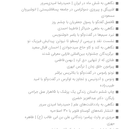
نگاهی به شش ماه در ایران | حمیدرضا امیدی‌سرور
اشپیگل و پیروزی دموکراسی در جامعه پسا‌فاشیستی | انوشیروان 
مسعودی
5فصل گفتگو با رسول جعفریان با چشم روز
نگاهی به ماهی خنیاگر | فاطیما احمدی
نبرد سیم‌ها در گفت‌وگو با یاسر خوشنویس
نشست نقد و بررسی از ارسطو تا نیوتن: پیدایش فیزیک نو
نگاهی به کند و کاو حاج سیدجوادی | احسان اقبال سعید
 برگزیدگان جشنواره بین‌المللی فارابی معرفی شدند
طنازی كه از تنهایی دق كرد | بهمن فاطمی
پیرامون خلق زمان | نرگس ابهری
نونو راموس در گفت‌وگو با بئاتریس براشر
ونوس و آدونیس و تجاوز به لوکرس در گفت‌وگو با امید 
طبیب‌زاده 
چاپ ششم داستان زندگی یک پزشک با 15هزار عمل جراحی 
رایگان: دکتر عبدالعزیز خضری
نگاهی به یادداشت‌های علم | حمیدرضا امیدی سرور
 انتشار نامه‌های گوستاو فلوبر با 30 اصلاحیه 
مروری بر وارث پیامبر؛ زندگانی علی بن ابی طالب (ع) | طاهره 
مهری