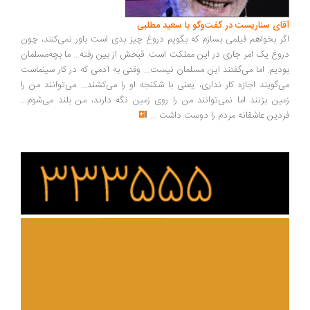
ای سناریست در گفت‌وگو با سعید مطلبی
ر بخواهم فیلمی بسازم که بگویم دروغ چیز بدی است باور نمی‌کنند، چون
وغ یک امر جاری در این مملکت است. قبحش از بین رفته... ما بچه‌مسلمان
دیم. اما می‌گفتند این مسلمان نیست... وقتی به آدمی که در کار سینماست
‌گویند اجازه کار نداری، یعنی با شکنجه او را می‌کشند... می‌توانند من را
ین بزنند اما نمی‌توانند من را روی زمین نگه دارند، من بلند می‌شوم...
دین عاشقانه مردم را دوست داشت
...