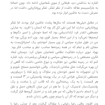
اره به نداشتن دید طبقاتی از سوی شعاعیان ادامه داد: چون اصالتا
 مارکسیسم علاقه داشت از نظر تفکر، تفکر پرولتاریایی داشت اما در
رش دست به ماشین ابزار نزده بود.
 مقابل خیلی‌ها هستند که سال‌ها پشت ماشین ابزار بودند اما تفکر
ولتاریایی ندارند اما این نفی کل کار بود که انسان را آفرید. به عبارتی
طفی آنقدر فرد آزاداندیشی بود که اصلا خودش را اسیر دگم‌ها و
سم‌ها نمی‌کرد و از این لحاظ بسیار قوی بود. وی آدم بزرگی بود که
 در طول مبارزه سیاسی از وی بسیار آموختم، یک استراتژیست به
نای تام و تمام که در همه زمینه‌ها صاحب نظر و صاحب فکر بود.
زاد نبوی درباره خلاقیت نظامی شعاعیان عنوان کرد: دوستان ابعاد
ری مصطفی را در زمینه‌های سیاسی و فرهنگی برشمردند، باید اشاره
م که در زمینه نظامی نیز خلاقیت و نبوغ خاصی داشت که گاهی از
 بهره می‌گرفت مثل ساختن نارنجک. وقتی خواستیم مسلح شویم و
 آن تجهیزات به تصور خودمان پدر ساواک و رژیم شاه را دربیاوریم،
مصطفی نارنجکی طراحی کرد در یک پوسته پلاستیکی در 3 قسمت و
 قسمت را به یک ریخته‌گری داد که قالب آن را ساخت و یک
استیک‌ساز، لاستیک آن را. ما هم در این میان کارهای حمل و نقل
 را انجام دادیم تا وقتی که سر هم شد و در اختیار گروه‌ها قرار گرفت
دیگر من نبودم که کار آن را ببینم چون راهی زندان شدم.
 افزود: وقتی رضا رضایی را ساواک گرفت، بعد از مدتی رضا را