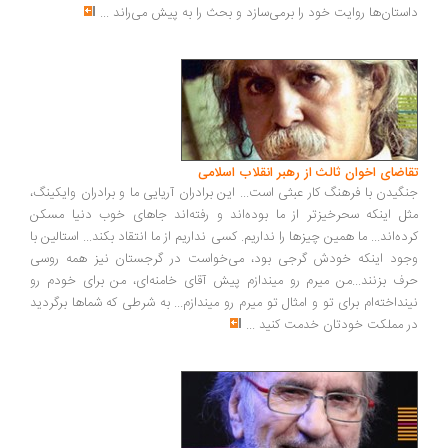
ستان‌ها روایت خود را برمی‌سازد و بحث را به پیش می‌راند
...
اضای اخوان ثالث از رهبر انقلاب اسلامی
گیدن با فرهنگ کار عبثی است... این برادران آریایی ما و برادران وایکینگ،
ل اینکه سحرخیزتر از ما بوده‌اند و رفته‌اند جاهای خوب دنیا مسکن
ده‌اند... ما همین چیزها را نداریم. کسی نداریم از ما انتقاد بکند... استالین با
ود اینکه خودش گرجی بود، می‌خواست در گرجستان نیز همه روسی
ف بزنند...من میرم رو میندازم پیش آقای خامنه‌ای، من برای خودم رو
نداخته‌ام برای تو و امثال تو میرم رو میندازم... به شرطی که شماها برگردید
 مملکت خودتان خدمت کنید
...