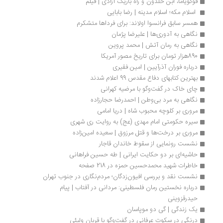
فوکویاما، ابن خلدون و راه باریک آزادی | فیلم
 اسلام مکه؛ اسلام مدینه | رضا بابايی
همسر سابق فرانسوا اولاند: برای فرداها متشکرم
نگاهی به آدوری‌ها | علیرضا پژمان
نگاهی به رمان آتش | محمد پروین
890هزار تومان برای تاریخ مصور آمریکا
درباره فوران آذرآیین | امین فقیری
بهترین کتابهای دفاع مقدس 99 اعلام شدند
چای خاک در گفت‌وگو با مرضیه کهرانی
نگاهی به مرد بی‌وطن | احمدرضا حجارزاده
مروری بر کلوچه محبوب شاه | دریا امامی
سیره حکومتی امام مهدی (عج) به روایت ری شهری
مروری بر درخت‌ها و قتل مرزوق | سعیده امین‌زاده
نشست رونمایی از سقوط خاندان قاجار 
حاشیه‌ای بر دو حکایت ایرانی | طه حسین فراهانی
خاطرات شهید محمدحسین حمزه در 218 صفحه
نشست نقد و بررسی افیون‌زدگان؛ مردم‌نگاری در جنوب تهران
درباره نخستین رمان فلسطینی: مردانی در آفتاب | پیام 
حیدرقزوینی
یک زندگی | گی دو موپاسان 
درنگی در سکوت عرفانی در گفت‌وگو با قربان ولیئی