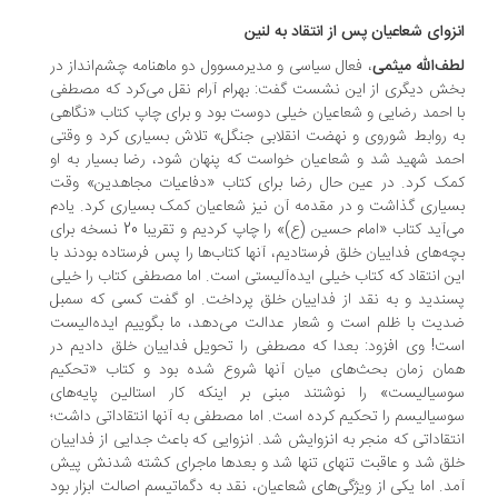
زوای شعاعیان پس از انتقاد به لنین
ف‌الله میثمی
، فعال سیاسی و مدیرمسوول دو ماهنامه چشم‌انداز در
ش دیگری از این نشست گفت: بهرام آرام نقل می‌کرد که مصطفی
 احمد رضایی و شعاعیان خیلی دوست بود و برای چاپ کتاب «نگاهی
 روابط شوروی و نهضت انقلابی جنگل» تلاش بسیاری کرد و وقتی
مد شهید شد و شعاعیان خواست که پنهان شود، رضا بسیار به او
ک کرد. در عین حال رضا برای کتاب «دفاعیات مجاهدین» وقت
یاری گذاشت و در مقدمه آن نیز شعاعیان کمک بسیاری کرد. یادم
می‌آید کتاب «امام حسین (ع)» را چاپ کردیم و تقریبا 20 نسخه برای
ه‌های فداییان خلق فرستادیم، آنها کتاب‌ها را پس فرستاده بودند با
ن انتقاد که کتاب خیلی ایده‌آلیستی است. اما مصطفی کتاب را خیلی
ندید و به نقد از فداییان خلق پرداخت. او گفت کسی که سمبل
یت با ظلم است و شعار عدالت می‌دهد، ما بگوییم ایده‌الیست
ت! وی افزود: بعدا که مصطفی را تحویل فداییان خلق دادیم در
ان زمان بحث‌های میان آنها شروع شده بود و کتاب «تحکیم
سیالیست» را نوشتند مبنی بر اینکه کار استالین پایه‌های
سیالیسم را تحکیم کرده است. اما مصطفی به آنها انتقاداتی داشت؛
تقاداتی که منجر به انزوایش شد. انزوایی که باعث جدایی از فداییان
ق شد و عاقبت تنهای تنها شد و بعدها ماجرای کشته شدنش پیش
د. اما یکی از ویژگی‌های شعاعیان، نقد به دگماتیسم اصالت ابزار بود