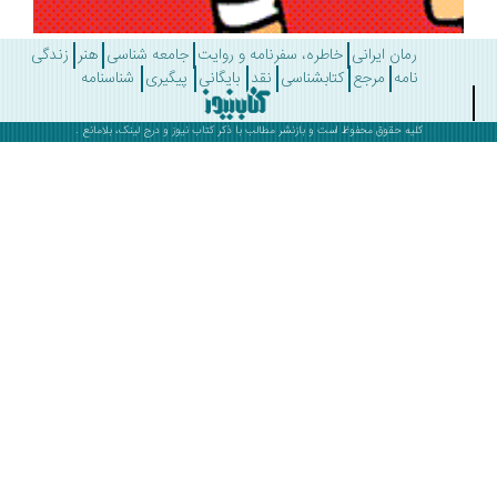
رمان ایرانی
خاطره، سفرنامه و روایت
جامعه شناسی
هنر
زندگی
نامه
مرجع
کتابشناسی
نقد
بایگانی
پیگیری
شناسنامه
کلیه حقوق محفوظ است و بازنشر مطالب با ذکر
کتاب نیوز
و درج لینک، بلامانع .