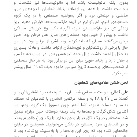
ون اینکه مائوئیست باشد اما با مائوئیست‌ها نیز نشست و
خاست داشت. با همه این اوصاف ارتباط شعاییان با بچه‌های ملی،
هبی و نهضتی بود و اگر بخواهیم مصطفی را در یک گروه
ته‌بندی کنیم، نمی‌توانیم در گروه مارکسیست‌ها قرارش دهیم. زیرا
دگی‌اش نیز مارکسیستی نبود، اگرچه یک نوع درویش مسلکی
شت و بیش از خیلی بچه مسلمان‌های مبارز اهل عرفان بود. حتی
خی می‌گفتند سبیلی که بلند کرده بود، ناشی از عرفان بود. در عین
ل با برخی از روشنفکران و نویسندگان ارتباط داشت و علاقه بسیاری
 جلال آل‌احمد داشت و آل احمد نیز همین طور. در این رابطه عکسی
 جلال دارد و ارتباط خوبی میان این دو برقرار بود. به هر حال مصطفی
از شخصیت‌های برجسته تاریخ سیاسی ما بود حیف که 39 سال بیشتر
ر نکرد.
ن خشن اعلامیه‌های شعاعیان
ی کمالی
، دوست مصطفی شعاعیان با اشاره به نحوه آشنایی‌اش با او
گفت: سال 47 یا 48 به واسطه مرتضی افشاری با شعاعیان که معتقد
 مبارزه مسلحانه بود، آشنا شدم. چون مسوول یک گروه بودم، این
نایی شکل گرفت و بعدها به یک رابطه دوستانه حین مبارزه تبدیل
. مصطفی در یک اتاق در باز بدون بخاری با یک چراغ والور می‌ماند
در شب‌های سرد زمستان در بالکن می‌خوابید. همچنین در بیابان
له‌هایی کنده بود که روی این چاله‌ها را با پلاستیک پوشانده بود تا