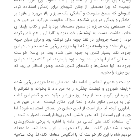
تی باران بارید، داخل چاله‌ها پر از آب نشود. وی افزود: بعدها
میدم که چرا مصطفی از چنان شیوه‌ای برای زندگی استفاده کرد،
وه‌ای که سطح مقاومت و آمادگی یک مبارز را بالا می‌برد و علاوه بر
ادگی و زبدگی در برابر شکنجه ساواک مقاومت می‌کرد. در عین حال
 مصطفی یک مبارزه در سطح مسلحانه بود با قلم و کتاب رابطه‌ای
ص داشت، دست به نوشتنش خوب بود و تالیفاتی را هم قلمی کرده
د. از جمله جزوه‌ای در نقد جبهه ملی نوشته بود و برای سران جبهه
ی فرستاده و خواسته بود که آنها جزوه پلی‌کپی شده، بخرند. در این
وه، نقد بسیار تندی به جبهه ملی شده بود، در پاسخ خواست
طفی که از آنها خواسته بود، جزوه را بخرند، آنها گفته بودند در این
وه به آنها فحش‌ها و نقدهای تندی شده، چطور انتظار می‌رود که
ن جزوه را بخریم!
ست و همرزم شعاعیان ادامه داد: مصطفی بعدا جزوه پلی‌کپی شده
ابطه شوروی و نهضت جنگل» را به من داد تا بخوانم و نظراتم را
باره آن بگویم. بعد از چند روز جزوه را برگرداندم و گفتم این کتاب
از به بررسی منابع دارد و فعلا این امکان نیست. اما در عین حال
دآوری کردم آیا نیاز است از لحن خشن در نقدش استفاده شود؟ اما
 با این استدلال که لحن خشن، لحن پرولتاریاست، اصرار داشت از
 استفاده کند. علی کمالی در ادامه با اشاره به برخی همکاری‌های
د با شعاعیان گفت: زمانی که بحرین از ایران جدا شد، ما معتقد
دیم شاه با این کار خواسته که با انگلیس معامله کند؛ لذا یک اعلامیه