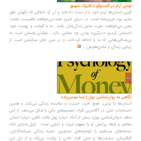
ونای آرام در گفت‌وگو با فاروک شهیچ
یی انسان‌ها ترمزِ خود را از دست داده‌اند و آن کُدِ اخلاقی که نگهبان عقل
یم بود، فروریخته است. در دنیای امروز، همه می‌خواهند فاشیست باشند؛
نی می‌خواهند نفرت، محورِ زندگی‌شان باشد... ما با گوشت و پوست خود
ساس کردیم «دیگری» بودن چه معنایی دارد... نوشتن پاسخی است به
‌عدالتی‌هایی که ما را احاطه کرده‌اند، و در عین حال، ستایشی است از
بایی زندگی و شادی‌هایش
...
اهی به روان‌شناسی پول | ایما موسی‌زاده
سان‌ها با ترس، طمع، امید، حسرت و مقایسه زندگی می‌کنند و همین
ساسات، حتی در آگاه‌ترین افراد، تصمیم‌های مالی را شکل می‌دهد. از این
ظر، «روان‌شناسی پول» بیش از آنکه درباره پول باشد، کتابی درباره انسان
اصر و رابطه پرتنش او با مفهوم ثروت و دارایی است... اوزل به‌جای ارائه
خه‌های مستقیم یا توصیه‌های دستوری، تجربه زندگی سرمایه‌گذاران،
رآفرینان، میلیاردرها و حتی افراد عادی را روایت می‌کند و از دل این