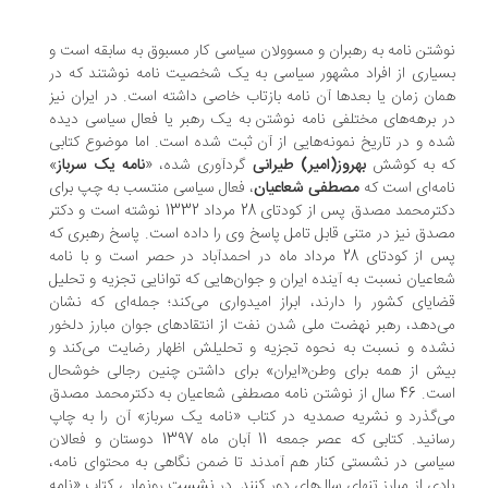
شتن نامه به رهبران و مسوولان سیاسی کار مسبوق به سابقه است و
یاری از افراد مشهور سیاسی به یک شخصیت نامه نوشتند که در
ان زمان یا بعدها آن نامه بازتاب خاصی داشته است. در ایران نیز
 برهه‌های مختلفی نامه نوشتن به یک رهبر یا فعال سیاسی دیده
ه و در تاریخ نمونه‌هایی از آن ثبت شده است. اما موضوع کتابی
 به کوشش
بهروز(امیر) طیرانی
گردآوری شده، «
نامه یک سرباز
»
مه‌ای است که
مصطفی شعاعیان
، فعال سیاسی منتسب به چپ برای
دکترمحمد مصدق پس از کودتای 28 مرداد 1332 نوشته است و دکتر
دق نیز در متنی قابل تامل پاسخ وی را داده است. پاسخ رهبری که
پس از کودتای 28 مرداد ماه در احمدآباد در حصر است و با نامه
اعیان نسبت به آینده ایران و جوان‌هایی که توانایی تجزیه و تحلیل
ایای کشور را دارند، ابراز امیدواری می‌کند؛ جمله‌ای که نشان
‌دهد، رهبر نهضت ملی شدن نفت از انتقادهای جوان مبارز دلخور
ده و نسبت به نحوه تجزیه و تحلیلش اظهار رضایت می‌کند و
ش از همه برای وطن«ایران» برای داشتن چنین رجالی خوشحال
است. 46 سال از نوشتن نامه مصطفی شعاعیان به دکترمحمد مصدق
‌گذرد و نشریه صمدیه در کتاب «نامه یک سرباز» آن را به چاپ
رسانید. کتابی که عصر جمعه 11 آبان ماه 1397 دوستان و فعالان
اسی در نشستی کنار هم آمدند تا ضمن نگاهی به محتوای نامه،
دی از مبارز تنهای سال‌های دور کنند. در نشست رونمایی کتاب «نامه