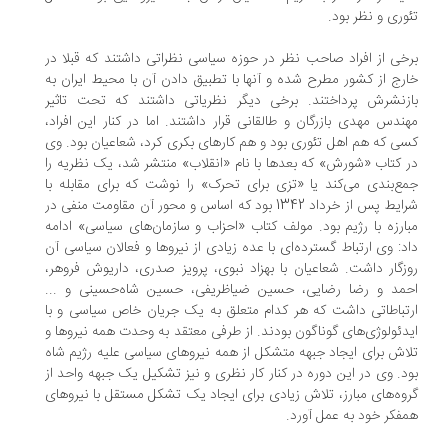
وری و نظر بود.
خی از افراد صاحب نظر در حوزه سیاسی نظراتی داشتند که قبلا در
رج از کشور مطرح شده و آنها با تطبیق دادن آن با محیط ایران به
زنشرش پرداختند. برخی دیگر نظریاتی داشتند که تحت تاثیر
ندس مهدی بازرگان و طالقانی قرار داشتند. اما در کنار این افراد،
ی که هم اهل تئوری بود و هم کارهای بکری کرد، شعاعیان بود. وی
 کتاب «شورش» که بعدها با نام «انقلاب» منتشر شد، یک نظریه را
ع‌بندی می‌کند یا «تزی برای تحرک» را نوشت که برای مقابله با
شرایط پس از خرداد 1342 بود که اساس و محور آن مقاومت منفی در
ارزه با رژیم بود. مولف کتاب «احزاب و سازمان‌های سیاسی» ادامه
د: وی ارتباط گسترده‌ای با عده زیادی از نیروها و فعالان سیاسی آن
زگار داشت. شعاعیان با بهزاد نبوی، پرویز صدری، داریوش فروهر،
مد و رضا رضایی، حسین ضیاظریفی، حسین شاه‌حسینی و ...
تباطاتی داشت که هر کدام متعلق به یک جریان خاص سیاسی و با
دئولوژی‌های گوناگون بودند. از طرفی معتقد به وحدت همه نیروها و
اش برای ایجاد جبهه متشکل از همه نیروهای سیاسی علیه رژیم شاه
د. وی در این دوره در کنار کار نظری و نیز تشکیل یک جبهه واحد از
وه‌های مبارز، تلاش زیادی برای ایجاد یک تشکل مستقل با نیروهای
فکر خود به عمل آورد.