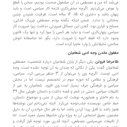
‌شد که من و مصطفی در آن مشغول صحبت بودیم، سخن را قطع
 عوض می‌کردیم. اگرچه مخفی‌کاری لازمه کار سیاسی است و باید
پنهان باشد و دختری که 15، 16 ساله است، ظرفیت شنیدن چنین
نانی را ندارد. ضمن اینکه نگفته بودم مصطفی چریک فدایی،
لح و فراری بود، گفتن این مسائل ضرورتی نداشت زیرا ضرورت کار
اسی پنهان‌کاری است و نباید هر کسی را سوا کرد و تنها یک قانون
ود دارد که فقط آنچه را ضرورت دارد، بگو. اما متاسفانه انوش
لحی تخیلاتش را وارد ماجرا کرده است.
فول ماندن وجه ادبی شعاعیان
امرضا فروتن
، یکی دیگر از یاران شعاعیان درباره شخصیت مصطفی
اعیان گفت: یکی از نکاتی که چندان به آن توجه نشده است، وجه
ادبی اوست. اگرچه وی را می‌توان از 3 منظر بررسی کرد، سیاسی،
هنگی و نظامی که حوزه سوم در تخصصم نیست اما در بخش
اسی و فرهنگی حرف بسیار است.وی افزود: شعاعیان به غیر از
تالیفات سیاسی دستی در شعر و قصه داشت و داستان طویلی سال 36
 نام «اختر و همایون» نوشت که بیش از متن و موضوع داستان،
 خاص نویسنده جلب‌توجه می‌کرد. البته نمی‌دانم این نوشته‌ها
وز باشد یا قابل پیدا کردن باشد اما به هر حال خواندن آن به دلیل
مون عمیق اجتماعی آن به ویژه برای خانم‌ها بسیار مفید است. اما
 تالیفات غیرسیاسی مصطفی، آنچه قدری مورد توجه قرار گرفت و