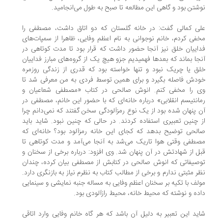
شتن بود و گاهی این مطالعه تا صبح به طول می‌انجامید.
ی کمالی گفت: در خانه گلستان که دو اتاق داشت، مصطفی را
فی کردم، خانم نوجوانی به نام اعظم وفایی، ظاهرا از سمپات‌های
اییان خلق نیز آنجا حضور داشت که قرار بود تا مدت کوتاهی در
جا بماند که بعدها فهمیدیم جزو هیچ یک از گروه‌های مبارز فداییان
ق یا چریک نبود و تنها خواسته بود که قدری از زندگی روزمره
دش فاصله بگیرد و برای همین توسط فردی به من معرفی شد تا
 را مخفی کنم. انوش صالحی در کتاب «مصطفی شعاعیان و
انتیسم انقلابی» درباره خانه‌ای که با حضور این خانم، مصطفی در
 پنهان شده بود از یک نوع رمزآلودگی سخن گفتند که نمی‌دانم چرا
 چنین تعبیری استفاده کردند. در حالی که چنین نبود. شاید باید
لحی توضیح بدهد که کجای این خانه رمزآلود بود؟ خانه‌ای که
طفی وقتی هوا تاریک می‌شد به آنجا می‌آمد و مدت کوتاهی تا
ل از شهادتش در آن پنهان شد. وی افزود: درباره برخی از سخنان و
صیفاتی که انوش صالحی در کتابش از مصطفی بیان کرده، چندان
ر مثبتی ندارم و برخی از مطالب کتاب به نظرم نیاز به بازنگری دارد.
لف با تکیه بر سخنان اعظم وفایی به مساله جنبه نمایشی و سینمایی
ده و نوشته که محیط خانه، محیط رازآلودی بود.
ید این تعبیر به دلیل آن باشد که هر گاه خانم وفایی وارد اتاقی