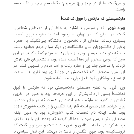
می‌گفت ما از دو چیز رنج می‌بریم؛ دگماتیسم چپ و دگماتیسم
ست.
رکسیستی که مارکس را قبول نداشت!
زاد نبوی
، فعال سیاسی با اشاره به خاطراتی از مصطفی شعاعیان
ت: در سیلی که در تهران به وجود آمد به جنوب تهران آسیب
یاری رساند، عده‌ای از دانشجویان دانشگاه پلی‌تکنیک به همراه
خی از دانشجویان سایر دانشگاه‌های دیگر سراغ مردم جوادیه رفتند
 بلکه بتوانند با ترمیم برخی از خرابی‌ها به مردم کمک کنند. در این
ل که برخی معابر و آبراه‌ها آسیب دیده بود، دانشجویان فنی تلاش
دند با ساختن چند پل و سازه رفت و آمد مردم را تسهیل کنند. در
این میان مصطفی که تخصصش در جوشکاری بود تقریبا 30 ساعت
ینقطع جوشکاری کرد تا پل برای نصب آماده شود.
 افزود: به نظرم مصطفی مارکسیستی بود که مارکس را قبول
اشت! بسیار آزاداندیش‌تر از این حرف‌ها بود و حتی در آخرین
ابش می‌گوید به مارکس هم انتقاداتی هست که در جای خودش
ان خواهد شد. ضمن اینکه قبلا پنبه انگلس را در کتاب «شورش» زده
د، علت اینکه نام نخست کتاب «شورش» بود به دلیل اینکه
طفی نثر فارسی سره را مدنظر گرفته که بعدها آن را به انقلاب
جمه کردند. لذا به استالین و لنین نقد داشت و نمی‌توان گفت که
وتسکیسم بود، چون انگلس را کاملا رد می‌کند. این فعال سیاسی با