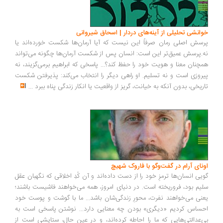
خوانشی تحلیلی از آینه‌های دردار | اسحاق شیروانی
پرسش اصلی رمان صرفاً این نیست که آیا آرمان‌ها شکست خورده‌اند یا
نه.پرسش عمیق‌تر این است: انسان پس از شکست آرمان‌ها چگونه می‌تواند
همچنان معنا و هویت خود را حفظ کند؟... پاسخی که ابراهیم برمی‌گزیند، نه
پیروزی است و نه تسلیم. او راهی دیگر را انتخاب می‌کند: پذیرفتن شکست
تاریخی، بدون آنکه به خیانت، گریز از واقعیت یا انکار زندگی پناه ببرد
...
اونای آرام در گفت‌وگو با فاروک شهیچ‭
گویی انسان‌ها ترمزِ خود را از دست داده‌اند و آن کُدِ اخلاقی که نگهبان عقل
سلیم بود، فروریخته است. در دنیای امروز، همه می‌خواهند فاشیست باشند؛
یعنی می‌خواهند نفرت، محورِ زندگی‌شان باشد... ما با گوشت و پوست خود
احساس کردیم «دیگری» بودن چه معنایی دارد... نوشتن پاسخی است به
بی‌عدالتی‌هایی که ما را احاطه کرده‌اند، و در عین حال، ستایشی است از