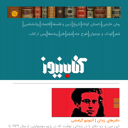
رمان خارجی
داستان کوتاه
تاریخ
دین و فلسفه
اقتصاد
روانشناسی
شعر
کودک و نوجوان
طرح جلد
فیلم
طنز
ریشه‌ها
پس از کتاب
دفترهای زندان | آنتونیو گرامشی
این سی و دو دفتر را در زندانی نوشت که در رژیم موسولینی از سال 1929 تا