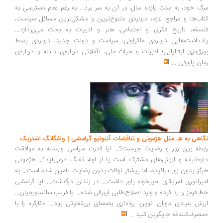
مرگ خود، به مدت یازده سال، در آن به سر برد... به رغم عدم دسترسی به
کتاب‌ها و مراجع لازم، درباره‌ی متنوع‌ترین و مشکل‌ترین مسائل سیاست،
فلسفه، تاریخ فکری و اجتماعی، هنر و ادبیات به بحث می‌پردازد...
یادداشت‌هایی درباره‌ی ماکیاولی، سیاست و دولت جدید، درباره‌ی بسط
بورژوازی ایتالیایی؛ ادبیات و حیات ملی، تأملاتی درباره‌ی دانته و درباره‌ی
رمان پاورقی
...
نگاهی به هـ مثل هژمونی و تناقضات آنتونیو گرامشی | ولفگانگ اشتریک
رابطه بین زور و رضایت چیست؟... آیا قدرت سیاسی وابسته به موافقت
داوطلبانه و ارزش‌های مشترک است یا از لوله تفنگ درمی‌آید؟... هژمونی
هرگز بدون زور نپائیده، اما بیشتر اوقات بدون رضایت تأمین شده است... به
امپراتوری آمریکای خیرخواه باور داشت... در زندان درگذشت... آیا گرامشی
خط قرمز را رد کرده و وارد اصلاح‌طلبی لیبرالی شده... یا فریب سانسورچیان...
ارزش بنیادی دوران نوین، رواداری به‌معنای بی‌تفاوتی بود... «کارگر» را با
«مصرف‌کننده» جایگزین کنید
...