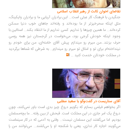
تقاضای اخوان ثالث از رهبر انقلاب اسلامی
جنگیدن با فرهنگ کار عبثی است... این برادران آریایی ما و برادران وایکینگ،
مثل اینکه سحرخیزتر از ما بوده‌اند و رفته‌اند جاهای خوب دنیا مسکن
کرده‌اند... ما همین چیزها را نداریم. کسی نداریم از ما انتقاد بکند... استالین با
وجود اینکه خودش گرجی بود، می‌خواست در گرجستان نیز همه روسی
حرف بزنند...من میرم رو میندازم پیش آقای خامنه‌ای، من برای خودم رو
نینداخته‌ام برای تو و امثال تو میرم رو میندازم... به شرطی که شماها برگردید
در مملکت خودتان خدمت کنید
...
آقای سناریست در گفت‌وگو با سعید مطلبی
اگر بخواهم فیلمی بسازم که بگویم دروغ چیز بدی است باور نمی‌کنند، چون
دروغ یک امر جاری در این مملکت است. قبحش از بین رفته... ما بچه‌مسلمان
بودیم. اما می‌گفتند این مسلمان نیست... وقتی به آدمی که در کار سینماست
می‌گویند اجازه کار نداری، یعنی با شکنجه او را می‌کشند... می‌توانند من را