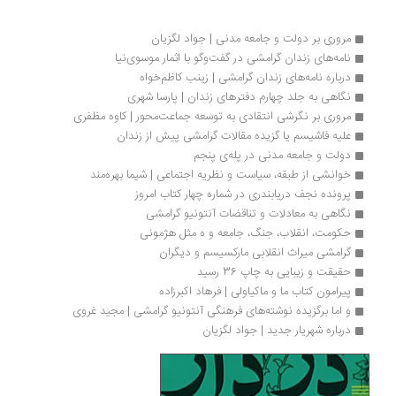
مروری بر دولت و جامعه مدنی | جواد لگزیان
نامه‌های زندان گرامشی در گفت‌وگو با اثمار موسوی‌نیا
درباره نامه‌های زندان گرامشی | زینب کاظم‌خواه 
نگاهی به جلد چهارم دفترهای زندان | پارسا شهری
مروری بر نگرشی انتقادی به توسعه جماعت‌محور | کاوه مظفری
علیه فاشیسم یا گزیده مقالات گرامشی پیش از زندان
دولت و جامعه مدنی در پله‌ی پنجم
خوانشی از طبقه، سیاست و نظریه اجتماعی | شیما بهره‌مند
پرونده نجف دریابندری در شماره چهار کتاب امروز
نگاهی به معادلات و تناقضات آنتونیو گرامشی
حکومت، انقلاب، جنگ، جامعه و ه مثل هژمونی
گرامشی میراث انقلابی مارکسیسم و دیگران
حقیقت و زیبایی به چاپ 36 رسید
پیرامون کتاب ما و ماکیاولی | فرهاد اکبرزاده
و اما برگزیده نوشته‌های فرهنگی آنتونیو گرامشی | مجید غروی
درباره شهریار جدید | جواد لگزیان