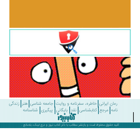
رمان ایرانی
خاطره، سفرنامه و روایت
جامعه شناسی
هنر
زندگی
نامه
مرجع
کتابشناسی
نقد
بایگانی
پیگیری
شناسنامه
کلیه حقوق محفوظ است و بازنشر مطالب با ذکر
کتاب نیوز
و درج لینک، بلامانع .