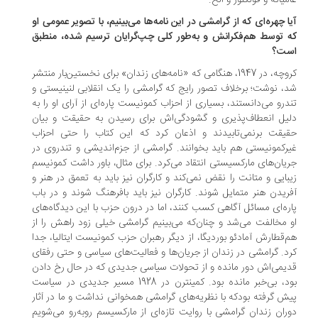
میانه و فولکلور و الخ.
یا چهره‌ای که از گرامشی در این نامه‌ها می‌بینیم، با تصویر عمومی او
 توسط هم‌فکرانش و به‌طور کلی چپ‌گرایان ترسیم شده، منطبق
ت؟
کروچه، در 1947، هنگامی که «نامه‌های زندان» برای نخستین‌بار منتشر
، نوشت؛ برخلاف تصور رایج که گرامشی را یک انقلابی لنینیستی و
درو می‌دانستند، بسیاری از احزاب کمونیست پاره‌ای از آرای او را به
یل انعطاف‌پذیری و گشودگی‌اش برای رسیدن به حقیقت و بیان
یقت برنمی‌تابیدند و اذعان ‌کرد که این کتاب را حتی احزاب
رکمونیستی هم باید بخوانند. گرامشی از جزم‌اندیشی و تندروی در
یان‌های مارکسیستی انتقاد می‌کرد. برای مثال، باور داشت کمونیسم
بایی و متانت را نقض نمی‌کند و کارگران نیز باید به تعمق در هنر و
ریدن هنر متمایل ‌شوند. کارگران نیز باید بافرهنگ شوند و در باب
ره‌ای مسائل آگاهی کسب کنند، اما در درون حزب با این دیدگاه‌های
 مخالفت می‌شد و چنان‌که می‌بینیم گرامشی خیلی زود راهش را از
‌قطارش آمادئو بوردیگا، از دیگر رهبران حزب کمونیست ایتالیا، جدا
د. گرامشی در زندان از جریان‌ها و فعالیت‌های سیاسی و حتی رفقای
یمی‌اش دور مانده و از تحولات سیاسی جدیدی که در حال رخ دادن
بود، بی‌خبر مانده بود. کمینترن در 1928 مسیر جدیدی در سیاست
ش گرفته بودکه با نظریه‌های گرامشی همخوانی نداشت و ما در آثار
ران زندان گرامشی با روایت تازه‌ای از مارکسیسم روبه‌رو می‌شویم