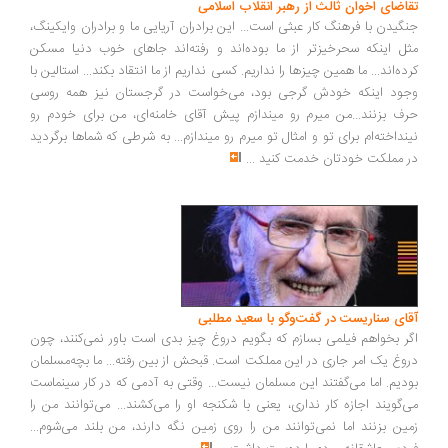
اضای اخوان ثالث از رهبر انقلاب اسلامی
گیدن با فرهنگ کار عبثی است... این برادران آریایی ما و برادران وایکینگ،
ل اینکه سحرخیزتر از ما بوده‌اند و رفته‌اند جاهای خوب دنیا مسکن
ده‌اند... ما همین چیزها را نداریم. کسی نداریم از ما انتقاد بکند... استالین با
ود اینکه خودش گرجی بود، می‌خواست در گرجستان نیز همه روسی
ف بزنند...من میرم رو میندازم پیش آقای خامنه‌ای، من برای خودم رو
نداخته‌ام برای تو و امثال تو میرم رو میندازم... به شرطی که شماها برگردید
 مملکت خودتان خدمت کنید
...
ای سناریست در گفت‌وگو با سعید مطلبی
ر بخواهم فیلمی بسازم که بگویم دروغ چیز بدی است باور نمی‌کنند، چون
وغ یک امر جاری در این مملکت است. قبحش از بین رفته... ما بچه‌مسلمان
دیم. اما می‌گفتند این مسلمان نیست... وقتی به آدمی که در کار سینماست
‌گویند اجازه کار نداری، یعنی با شکنجه او را می‌کشند... می‌توانند من را
ین بزنند اما نمی‌توانند من را روی زمین نگه دارند، من بلند می‌شوم...