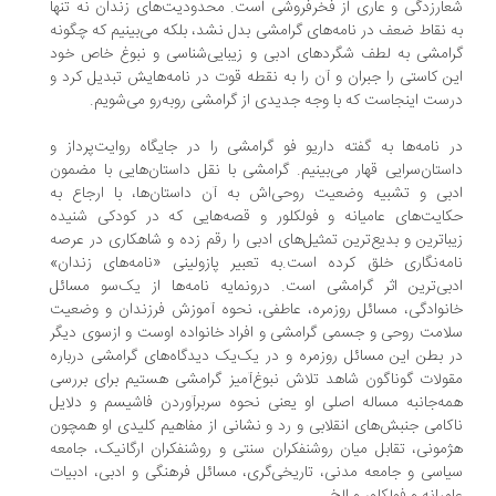
ارزدگی و عاری از فخرفروشی است. محدودیت‌های زندان نه تنها
 نقاط ضعف در نامه‌های گرامشی بدل نشد، بلکه می‌بینیم که چگونه
امشی به لطف شگردهای ادبی و زیبایی‌شناسی و نبوغ خاص خود
ن کاستی را جبران و آن را به نقطه قوت در نامه‌هایش تبدیل کرد و
ست اینجاست که با وجه جدیدی از گرامشی روبه‌رو می‌شویم.
 نامه‌ها به گفته داریو فو گرامشی را در جایگاه روایت‌پرداز و
ستان‌سرایی قهار می‌بینیم. گرامشی با نقل داستان‌هایی با مضمون
بی و تشبیه وضعیت روحی‌اش به آن داستان‌ها، با ارجاع به
ایت‌های عامیانه و فولکلور و قصه‌هایی که در کودکی شنیده
باترین و بدیع‌ترین تمثیل‌های ادبی را رقم زده و شاهکاری در عرصه
مه‌نگاری خلق کرده است.به تعبیر پازولینی «نامه‌های زندان»
بی‌ترین اثر گرامشی است. درونمایه نامه‌ها از یک‌سو مسائل
نوادگی، مسائل روزمره، عاطفی، نحوه آموزش فرزندان و وضعیت
امت روحی و جسمی گرامشی و افراد خانواده اوست و ازسوی دیگر
 بطن این مسائل روزمره و در یک‌یک دیدگاه‌های گرامشی درباره
ولات گوناگون شاهد تلاش نبوغ‌آمیز گرامشی هستیم برای بررسی
ه‌جانبه مساله اصلی او یعنی نحوه سربرآوردن فاشیسم و دلایل
کامی جنبش‌های انقلابی و رد و نشانی از مفاهیم کلیدی‌ او همچون
مونی، تقابل میان روشنفکران سنتی و روشنفکران ارگانیک، جامعه
اسی و جامعه مدنی، تاریخی‌گری، مسائل فرهنگی و ادبی، ادبیات