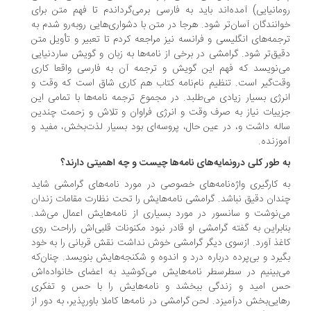
مانیایی) آمده‌اند باید به فارسی برمی‌گرداندم تا فهم متن برای
انندگان آسان‌تر شود. هرجا در متن با دشواری‌هایی روبه‌رو شدم به
جمه‌های انگلیسی و فرانسه نیز مراجعه کردم تا تعبیر و تأویل متن
یق‌تر شود. گرامشی در برخی از نامه‌ها به زبان و گویش ساردنیایی
‌نویسد که فهم این گویش و ترجمه آن به فارسی واقعا کاری
ت‌گیر است. تنظیم نام‌نامه کتاب هم کاری شاق است که وقت و
رژی بسیار زیادی می‌طلبد. در مجموع ترجمه نامه‌ها با تمامی این
ییات نیاز به صرف وقت و انرژی فراوان و تلاش و زحمت چندین
له داشت و، در عین حال، پروسه‌ای بود بسیار لذت‌بخش، مفید و
وزنده.
ه ‌طور کلی درونمایه‌های نامه‌ها چیست و چه اهمیتی دارند؟
 کارگیری واژه‌نامه‌های خصوصی در مورد نامه‌های گرامشی شاید
دان دقیق نباشد. گرامشی نامه‌هایش را تحت نظارت مقامات زندان
‌نوشت و سانسور در مورد بسیاری از نامه‌هایش اعمال می‌شد.
ابراین به گفته گرامشی او قادر نبود مکنونات قلبی‌اش راراحت روی
غذ آورد. از‌سوی دیگر گرامشی خوش نداشت نقش قربانی را به خود
یرد و بی‌پرده درباره درد و اندوه و شکنجه‌هایش بنویسد. چنان‌که
‌بینیم در سطرسطر نامه‌هایش می‌کوشید به اعضای خانواده‌اش
 امید و زندگی ببخشد و نامه‌هایش را با حس و تفکری
ایی‌بخش درآمیزد. لحن گرامشی در نامه‌ها کاملا باورپذیر، به دور از