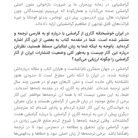
امشیایی در زمانه پربحران ما بر ضرورت بازخوانی متون اصلی
امشی صحه می‌گذارد و همان‌گونه که می‌بینیم نویسندگانی چون
توارت هال، پری اندرسون، پیتر دی. توماس، بندتو فونتانا و غیره
ائت‌های قابل توجهی از مفاهیم گرامشیایی ارایه داده‌اند.‌
ر ایران خوشبختانه آثاری از گرامشی یا درباره او به فارسی ترجمه و
تشر شده است. شما در مقدمه کتاب به بعضی از این آثار اشاره
ده‌اید. باتوجه به اینکه شما به زبان ایتالیایی مسلط هستید، نظرتان
باره این آثار چیست و به‌طور کلی وضعیت انتشارات ایران از آثار
امشی را چگونه ارزیابی می‌کنید؟
امشی در جهان متفکری نام‌آشناست و هزاران کتاب و مقاله درباره‌اش
شته شده، در ایران با آنکه نامی مطرح است تا حدودی هنوز
شناخته باقی مانده است و حتی کارهای مهم او در همین چند سال
یر ترجمه شده‌اند. اشاره‌ام به آثاری که در مقدمه نامه‌ها آمده‌اند،
عا، به این معنی نیست که با همه آن ترجمه‌ها موافقم. این آثار
خی از منابع موجود در زبان فارسی از گرامشی هستند و برای معرفی
 خوانندگان به این آثار اشاره کرده‌ام و یادآور شده‌ام که مترجمان
گری پیش از من به ترجمه آثاری از گرامشی یا درباره گرامشی همت
اشته‌اند. وقتی ترجمه نامه‌ها را شروع کردم منابع فارسی زیادی در
رد گرامشی برای تحقیق و مطالعه در دسترس نبود تا در ترجمه
هگشا باشد. برخی ترجمه‌ها از زبان اصلی نبود و خطاها و بدفهمی‌ها