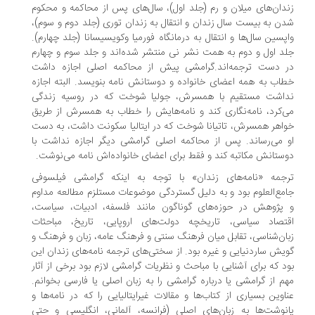
دان‌های میلان و رم (جلد اول)، سال‌های پس از محاکمه‌ و محکوم
ن به بیست سال زندان و انتقال به زندان توری (جلد دوم و سوم)،
پسین سال‌ها و انتقال به درمانگاه فورمیا وکویسیسانا (جلد چهارم).
د اول و دوم به همت نشر نی منتشر شده‌اند و جلد سوم و چهارم
 دست ترجمه‌اند.گرامشی پیش از محاکمه اصلی اجازه داشت
اب به همه اعضای خانواده و دوستانش نامه بنویسد. البته اجازه
اشت مستقیم با همسرش، جولیا شوخت که در روسیه زندگی
‌کرد، نامه‌نگاری کند و نامه‌هایش را خطاب به همسرش از طریق
اهر همسرش، تاتیانا شوخت که در ایتالیا سکونت داشت، به دست
 می‌رساند. پس از محاکمه اصلی گرامشی دیگر اجازه نداشت با
ستانش مکاتبه کند و فقط برای اعضای خانواده‌اش نامه می‌نوشت.
جمه «نامه‌های زندان» با توجه به اینکه گرامشی فیلسوفی
مع‌العلوم بود و به دلیل گستردگی موضوعات مستلزم مطالعه مداوم
پژوهش در حوزه‌های گوناگون مانند فلسفه، ادبیات، سیاست،
تصاد سیاسی، تاریخچه دولت‌های اروپایی، تاریخ، مباحثات
ان‌شناسی، تقابل میان فرهنگ سنتی و فرهنگ عامه، زبان و فرهنگ و
یش ساردنیایی و غیره بود. از سختی‌های ترجمه نامه‌های زندان این
د که برای آشنایی با مباحث و نظریات گرامشی لازم بود برخی از آثار
م از گرامشی یا درباره گرامشی را به زبان اصلی یا فارسی بخوانم.
اوین بسیاری از کتاب‌ها و مقالات غیرایتالیایی را که در نامه‌ها و
نوشت‌ها به زبان‌های اصلی (فرانسه، آلمانی، انگلیسی و حتی