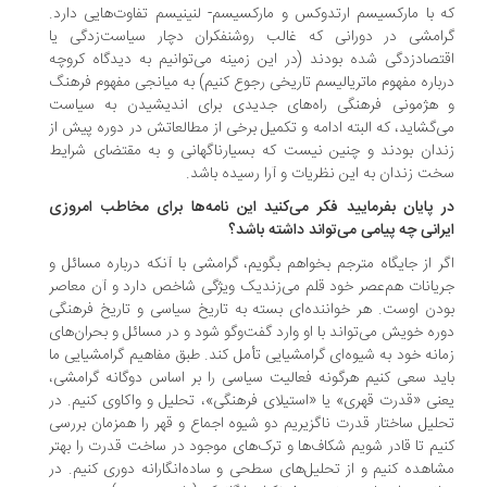
 با مارکسیسم ارتدوکس و مارکسیسم- لنینیسم تفاوت‌هایی دارد.
امشی در دورانی که غالب روشنفکران دچار سیاست‌زدگی یا
تصادزدگی شده بودند (در این زمینه می‌توانیم به دیدگاه کروچه
باره مفهوم ماتریالیسم تاریخی رجوع کنیم) به میانجی مفهوم فرهنگ
هژمونی فرهنگی راه‌های جدیدی برای اندیشیدن به سیاست
‌گشاید، که البته ادامه و تکمیل برخی از مطالعاتش در دوره پیش از
دان بودند و چنین نیست که بسیارناگهانی و به مقتضای شرایط
ت زندان به این نظریات و آرا رسیده باشد.
ر پایان بفرمایید فکر می‌کنید این نامه‌ها برای مخاطب امروزی
رانی چه پیامی می‌تواند داشته باشد؟
ر از جایگاه مترجم بخواهم بگویم، گرامشی با آنکه درباره مسائل و
یانات هم‌عصر خود قلم می‌زندیک ویژگی شاخص دارد و آن معاصر
دن اوست. هر خواننده‌ای بسته به تاریخ سیاسی و تاریخ فرهنگی
ره خویش می‌تواند با او وارد گفت‌وگو شود و در مسائل و بحران‌های
انه خود به شیوه‌ای گرامشیایی تأمل کند. طبق مفاهیم گرامشیایی ما
ید سعی کنیم هرگونه فعالیت سیاسی را بر اساس دوگانه گرامشی،
نی «قدرت قهری» یا «استیلای فرهنگی»، تحلیل و واکاوی کنیم. در
لیل ساختار قدرت ناگزیریم دو شیوه اجماع و قهر را همزمان بررسی
یم تا قادر شویم شکاف‌ها و ترک‌های موجود در ساخت قدرت را بهتر
اهده کنیم و از تحلیل‌های سطحی و ساده‌انگارانه دوری کنیم. در