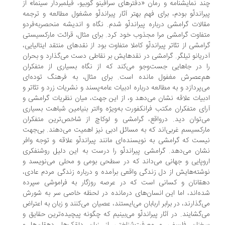
د نمایشنامه‌ و رمان «دفترهای سرافینو گوبیو، فیلمبردار سینما» از
راندلّو بودم، برای فهم بهتر آثار پیراندلّو مشغول مطالعه و ترجمه
الات گرامشی درباره پیراندلّو شدم. نگاه و اندیشه منحصربه‌فردو
فاوت گرامشی مرا مجذوب خود کرد. برای مثال، قرائت مارکسیستی
امشی از تئاتر پیراندلّو کاملا متفاوت بود از نقدهای منتقد ایتالیایی،
ریانو تیلگر. گرامشی در نقدهایش بر نقاطی دست می‌گذارد و بحران
 در جاهایی جست‌وجو می‌کند که از نگاه بسیاری از متفکران
‌عصرش مغفول مانده است. برای مثال، به فرهنگ توده‌ای
‌پردازد و به مطالعه درباره ادبیات عامه‌پسند و نشریات زرد و تئاتر و
بیات علاقه نشان می‌دهد و، از این جهت، میان نظریات گرامشی و
ای متفکران مکتب فرانکفورت به‌ویژه والتر بنیامین شباهت بسیاری
‌توان دید. درواقع، گرامشی و لوکاچ از شاخص‌ترین متفکران
رکسیسم غربی‌اند که به مسائل ادبی نیز اهمیت می‌دهند. بی‌جهت
ست که گرامشی به نویسنده‌ای مانند پیراندلّو علاقه و توجه وافر
ان می‌دهد. گرامشی پیراندلّو را درست به این دلیل روشنفکری
وپایی و جهانی می‌داند که در سطحی بومی و محلی می‌نویسد و
شته‌هایش از دل زندگی واقعی برآمده و درباره زندگی مردم عادی،
قانان و کسانی است که در عرصه روزگار به فراموشی سپرده
ه‌اند، اما این انسان‌های درمانده در لحظه خاصی سر به شورش
‌گذارند، در برابر اربابان می‌ایستند، عصیان می‌کنند و زبان به اعتراض
‌گشایند. در آثار پیراندلّو می‌بینیم که چگونه پیچیده‌ترین حقایق و