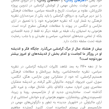
د یعنی «
دفترهای زندان
» و «
نامه‌های زندان
» را در انزوای محض
 حبس نوشت. بخش مهمی از کوشش گرامشی در تدوین پروژه
ری‌اش، علاوه بر سیاست، تاریخ و فلسفه سیاسی، مطالعات فرهنگی
 نیز دربر می‌گیرد و، درواقع، گرامشی را باید یکی از سردمداران نظریه
هنگی به شمار آورد که نظریه «هژمونی» خود را با تعمیق در آرای
رکس و انگلس در پیوند با مطالعات فرهنگی مطرح کرده است.
مونی به استیلای یک طبقه بر طبقه دیگر نه فقط از جنبه اقتصادی
که از تمامی جنبه‌های اجتماعی، سیاسی و عقیدتی و با جلب رضایت
قه‌ تحت سلطه دلالت دارد.
یش از هشتاد سال از مرگ گرامشی می‌گذرد. جایگاه فکر و اندیشه
 در روزگار ما کجاست و کدام بخش از اندیشه‌های او امروز بیشتر
ردتوجه است؟
ما از دهه 1960 به بعد شاهد تاثیرات اندیشه گرامشی در نظریه
اسی، نظریه جامعه‌شناسی، روابط بین‌الملل و مطالعات فرهنگی
تیم.گرامشی، که خود از متفکرانی چون مارکس، هگل، انگلس،
رل، لنین، لابریولا، کروچه، ماکیاولّی تاثیر گرفته، بر اندیشه متفکران
اصری چون ادوارد سعید، لاکلائو، باتلر، شانتال موف، و غیره تاثیر
اشته است. ساختاربندی جدید او از مارکسیسم، روبنا و زیربنا،
سیم‌بندی‌های روشنفکران، مفهوم هژمونی او و خوانش استثنایی او از
ای ماکیاولّی در «شهریار جدید» به تطور و دگرگونی‌های مهمی در
رکسیسم قرن بیستم انجامیده است. کاربرد گسترده مفاهیم