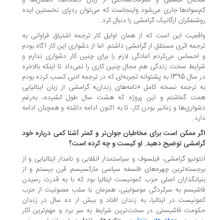
نان فلسفی و معرفت‌شناختی از زبان دلقک‌ها، دهقان‌ها و
‌سوادها جاری می‌شود واینجاست که می‌توان ردپای نخستین ایده
شنفکران ارگانیک گرامشی را دنبال کرد.
قعیت این است که از همان اوایل کار ترجمه اشتیاق فراوانی به
جمه اثری مستقل از گرامشی داشتم. اما از دشواری این کار آگاه بودم
احساس می‌کردم آمادگی لازم را برای چنین کار دشواری ندارم و
ایط سخت زندگی هم مجال چنین کاری را نمی‌داد تا اینکه بالاخره
در سال 1395 به پشتوانه تجربه‌ای که در ترجمه ادبی کسب کرده بودم
 ترجمه نسخه کامل «نامه‌های زندان» گرامشی از زبان ایتالیایی
ت گماشتم و این پروژه که هشت سال طول کشیده، به‌رغم
واری‌ها و زمانبر بودن کار، تا به اکنون ادامه داشته و همچنان ادامه
رد.
گر ممکن است برای مخاطبان جوان‌تر و کمتر آشنا کمی درباره خود
امشی توضیح دهید. او کیست و چه کرده است؟
تونیو گرامشی، فیلسوف و سیاستمدار انقلابی و نامدار ایتالیایی و از
جسته‌ترین چهره‌های فلسفه سیاسی مارکسیسم قرن بیستم و از
یانگذاران اصلی حزب کمونیست ایتالیا بود که با به قدرت رسیدن
شیسم به سرکردگی موسولینی، همزمان با سلب مصونیت از حزب
ونیست در ایتالیا، به زندان افتاد و بیش از ده سال در زندان
ومت فاشیستی در سخت‌ترین شرایط به سر برد و مهم‌ترین آثار