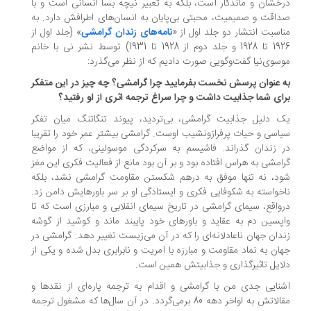
خشان و ماندگار است، بلکه به تعبیر نیچه بسا انسانی است و با
اقت و صمیمیت، محبتی بی‌پایان به انسان‌های اطرافش دارد. به
اسبت انتشار دو جلد اول از «
نامه‌های زندان گرامشی
» (جلد اول از
1926 تا 1928 و جلد دوم از 1928 تا 1931) توسط نشر نی با خانم
سوی‌نیا گفت‌وگویی صورت دادیم که از نظر می‌گذرد:
ه عنوان پرسش نخست بفرمایید چرا گرامشی؟ چه چیز در این متفکر
ای شما جذابیت داشت و چرا سراغ ترجمه اثری از او رفتید؟
 دلیل جذابیت گرامشی، بی‌تردید، پیوند تنگاتنگ میان تفکر
اسی و حیات پرفرازونشیب اوست. گرامشی بیشتر عمر خود را تقریبا
 زندان گذراند. فاشیسم به سرکردگی موسولینی، که از مواضع
امشی به هراس افتاده بود و بر آن بود مانع از فعالیت فکری این مغز
د، نه تنها موفق به درهم ‌شکستن مقاومت گرامشی نشد، بلکه
خواسته به شکوفایی فکری و ایستادگی او بر سر باورهایش دامن زد.
واقع، سیمای گرامشی در تاریخ سیمای انقلابی و مبارزی است که تا
پسین دم به عقاید و باورهای خود پایبند ماند و کوشید از گوشه
دان جهان ناعادلانه‌ای را که در آن می‌زیست تغییر دهد. گرامشی در
ان به نماد مقاومت و مبارزه با آمریت و نابرابری بدل شده و یکی از
ایل تاثیرگذاری‌ و جذابیتش همین است.
نایی جدی من با گرامشی و اقدام به ترجمه پاره‌ای از نقدها و
مقالاتش به اواخر دهه 80 برمی‌گردد. در آن سال‌ها که مشغول ترجمه