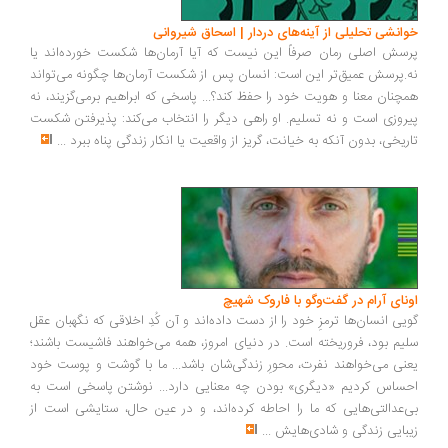
انشی تحلیلی از آینه‌های دردار | اسحاق شیروانی
سش اصلی رمان صرفاً این نیست که آیا آرمان‌ها شکست خورده‌اند یا
.پرسش عمیق‌تر این است: انسان پس از شکست آرمان‌ها چگونه می‌تواند
چنان معنا و هویت خود را حفظ کند؟... پاسخی که ابراهیم برمی‌گزیند، نه
روزی است و نه تسلیم. او راهی دیگر را انتخاب می‌کند: پذیرفتن شکست
ریخی، بدون آنکه به خیانت، گریز از واقعیت یا انکار زندگی پناه ببرد
...
ونای آرام در گفت‌وگو با فاروک شهیچ
یی انسان‌ها ترمزِ خود را از دست داده‌اند و آن کُدِ اخلاقی که نگهبان عقل
یم بود، فروریخته است. در دنیای امروز، همه می‌خواهند فاشیست باشند؛
نی می‌خواهند نفرت، محورِ زندگی‌شان باشد... ما با گوشت و پوست خود
ساس کردیم «دیگری» بودن چه معنایی دارد... نوشتن پاسخی است به
‌عدالتی‌هایی که ما را احاطه کرده‌اند، و در عین حال، ستایشی است از
بایی زندگی و شادی‌هایش
...