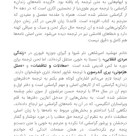
ابهام‌هایی به متن ترجمه راه یافته بود. «گزیده نامه‌های زندان»
گرامشی با ترجمه مریم علوی‌نیا از نخستین آثاری است که در دهه 60
 گرامشی منتشر شده است، همراه با مقدمه مفصل و مفیدی که
رجم به کتاب افزوده است. قاعدتا زبان فارسی در گذر زمان دچار
رگونی‌هایی شده و آن ترجمه حال دیگر لحن و سبک و سیاقی کهنه
رد و خطاهای فاحشی نیز در ترجمه دیده می‌شود. متن اصلی نامه‌ها
 کامل و دقیق نیست.
نم مهشید امیرشاهی نثر شیوا و گیرای جوزپه فیوری در «
زندگی
دی انقلابی
» را نسبتا به خوبی منتقل کرده‌اند، اما لحن ترجمه برای
ره ما کمی قدیمی شده است. «
معادلات و تناقضات
» و «
ه‌مثل
مونی
»
پری آندرسون
با ترجمه شاپور اعتماد نثری خوشخوان دارند.
 اینجا لازم می‌دانم اشاره‌ای کوتاه هم بکنم به ترجمه «دفترهای
دان» گرامشی که از کارهای اصلی و مهم گرامشی است و دفتر اول و
دوم آن در سال 1400 با ترجمه حسن مرتضوی از سوی نشر چشمه
تشر شده است. به بخش‌هایی از مدخل آغازین دفترها به قلم
راستاران انگلیسی، که در آن به نامه‌های گرامشی نیز ارجاع داده‌اند،
اهی گذرا انداختم و بخش‌های مربوط به نامه‌ها را با زبان اصلی
ابقت دادم. به نظرم آن ترجمه حق مطلب را در مورد نوشتار و گفتار
خشان و پرشور گرامشی ادا نکرده و مترجم به خوبی با متن دست‌و
جه نرم نکرده‌است. در همان صفحات اندکی که خواندم