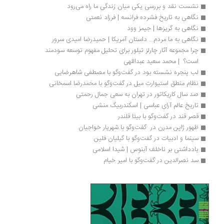
نشست نقد و بررسی یکی میان زندگی ما راه می‌رود
نگاهی به تاریخ فشرده فرانسه | فرزاد نعمتی
نگاهی به گریزها | جیمز وود
نگاهی به ما مردم... داستان آمریکا | حمیدرضا امیدی سرور
چرا مجموعه آثار چارلز تیلور برای تحلیل مفهوم توسعه سودمند 
است؟  | محمد سعید عبداللهی
لب پنجره نشسته بود در گفت‌وگو با مصطفی شاهرضایی
نظام منطق استیوارت میل در گفت‌وگو با محمدرضا اسمخانی
صد سال کاریکاتور در تهران به سعی جمال رحمتی
تاریخ عالم آرای عباسی | اسکندربیگ منشی
قصر قند در گفت‌وگو با بیتا قلندر
ظهور ژاپن ‌مدرن در  گفت‌و‌گو با شهریار خواجیان
سینما و ادبیات در گفت‌وگو با گیلیان فلین
یادداشتی بر ناخلف آبنوس | شیدا اسلامی
سد نصرالدین در گفت‌وگو با امیر خیام