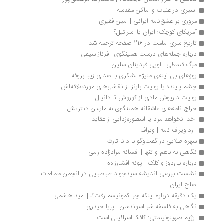
 سیری در عتبات و اماکن مقدسه 
مروری بر عشق‌نامه ایرانی | امین فقیری
آمریکای کوچک؛ ایران یا اسرائیل؟
تاریخ سری امامت در 216 صفحه ترجمه شد
درباره جمله‌های درستِ همینگوی | فرناز سیفی
مرگ قسطی | لویی فردینان سلین
روزهای بی آینه‌ی منیژه لشکری با صدای زیبا بروفه
چشم پاینده یا روایت بارنز از نقاشی‌های موردعلاقه‌اش
روایت داریوش مادی از کوروش تا دانیال
حراج نامه‌های عاشقانه همینگوی به مارلین دیتریش
 خدا نخواهد مرد یا اسطوره‌زدایی از عقاید
 ارداویراف ‌نامه | ویراف
سهره‌ طلایی در گفت‌وگو با دانا تارت
نگاهی به باهم و تنها | افسانه مرادزاده رامی
درباره بی‌دوز و کلک | پونه افشارزاده
نشست بررسی اندیشه سیدجواد طباطبایی در انجمن مطالعات 
صلح ایران
یک دقیقه درباره اینکه چرا کمونیسم رفت؟! | امید هاشمی
نگاهی به فلسفه شر اسوندسن | پریا حیدری
 رژیم صهینونیستی: کافکا اسرائیلی است 