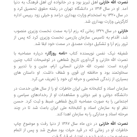
رت الله خازنی
اهل تبریز بود و در خانواده ای اهل فرهنگ به دنیا
آمد. او در سال ۱۳۱۴ در دانشگاه تهران در رشته حقوق تحصیل کرد و
در سال ۱۳۲۰ به استخدام وزارت بهداری درآمد و خیلی زود رییس اداره
رگزینی وزارت بهداری شد.
زنی
در سال ۱۳۲۹ زمانی که رزم آرا به سمت نخست وزیری منصوب
، اقدام به تاسیس سازمان بازرسی نخست وزیری کرد که پس از
ور رزم آرا و تشکیل دولت مصدق در سمت خود ابقا شد.
یقه نیک نفس نویسنده کتاب «
نامه روزگار
» درباره مصاحبه با
رت الله خازنی و گردآوری تاریخ شفاهی در توضیحات کتاب چنین
رده است: نصرت الله خازنی انسانی آرام، متین و با تدبیر و
اوتمند بود و حافظه ای قوی و شفاف داشت. او داستان های
یاری از زندگی شخصی و حرفه ای خود را تعریف می کرد.
زمان اسناد و کتابخانه ملی ایران خاطرات او را از سال های خدمت در
نشگاه دولتی و غیر دولتی و مشاهدات او از رخدادهای سیاسی و
تماعی را به صورت مصاحبه تاریخ شفاهی ضبط و ثبت کرد. حسن
ر او به سازمان اسناد و کتابخانه ملی ایران باعث شد تا در چند
حله اسناد و مدارکی را به سازمان اهدا کند.
رت الله خازنی
در دی ماه سال ۱۳۸۷ از دنیا رفت و موضوع چاپ
طرات او در زمانی که در قید حیات بود مطرح شد و پس از اتمام
احبه متن پیاده شده در اختیار او قرار گرفت.