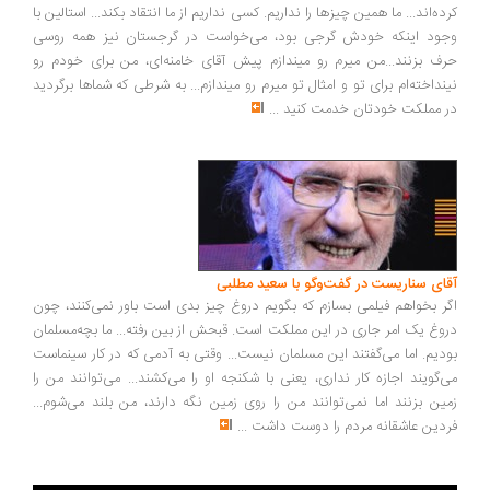
ده‌اند... ما همین چیزها را نداریم. کسی نداریم از ما انتقاد بکند... استالین با
ود اینکه خودش گرجی بود، می‌خواست در گرجستان نیز همه روسی
ف بزنند...من میرم رو میندازم پیش آقای خامنه‌ای، من برای خودم رو
نداخته‌ام برای تو و امثال تو میرم رو میندازم... به شرطی که شماها برگردید
 مملکت خودتان خدمت کنید
...
ای سناریست در گفت‌وگو با سعید مطلبی
ر بخواهم فیلمی بسازم که بگویم دروغ چیز بدی است باور نمی‌کنند، چون
وغ یک امر جاری در این مملکت است. قبحش از بین رفته... ما بچه‌مسلمان
دیم. اما می‌گفتند این مسلمان نیست... وقتی به آدمی که در کار سینماست
‌گویند اجازه کار نداری، یعنی با شکنجه او را می‌کشند... می‌توانند من را
ین بزنند اما نمی‌توانند من را روی زمین نگه دارند، من بلند می‌شوم...
دین عاشقانه مردم را دوست داشت
...