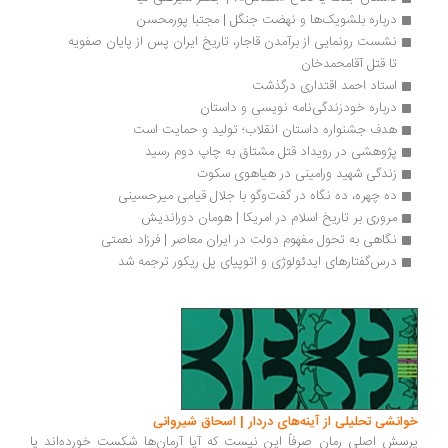
درباره بلشویک‌ها و نهضت جنگل | مجتبا پورمحسن
نشست رونمایی از برآمدن قاجار، تاریخ ایران پس از پایان صفویه 
تا قتل آقامحمدخان
استاد احمد اقتداری درگذشت
درباره خودزندگی‌نامه نویسی و داستان
هدف جشنواره داستان انقلاب؛ تولید و حمایت است 
پژوهشی در رویداد قتل مشتاق به چاپ دوم رسید
زندگی شهید ورامینی در هیاهوی سکوت
ده چهره، ده نگاه در گفت‌وگو با جلال قیامی میرحسینی
مروری بر تاریخ اسلام در امریکا | هومان دوراندیش
نگاهی به تحول مفهوم دولت در ایران معاصر | فرزاد نعمتی
درس‌گفتارهای ایدئولوژی و اتوپیای پل ریکور ترجمه شد
انشی تحلیلی از آینه‌های دردار | اسحاق شیروانی
سش اصلی رمان صرفاً این نیست که آیا آرمان‌ها شکست خورده‌اند یا