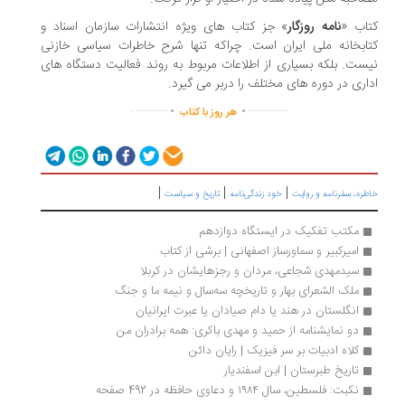
اب «
نامه روزگار
» جز کتاب های ویژه انتشارات سازمان اسناد و
ابخانه ملی ایران است. چراکه تنها شرح خاطرات سیاسی خازنی
ست. بلکه بسیاری از اطلاعات مربوط به روند فعالیت دستگاه های
اری در دوره های مختلف را دربر می گیرد.
.
.
..............
...............
هر روز با کتاب
|
|
|
ره، سفرنامه‌ و روایت
خود زندگی‌نامه
تاریخ و سیاست
مکتب تفکیک در ایستگاه دوازدهم
امیرکبیر و سماورساز اصفهانی | برشی از کتاب
سیدمهدی شجاعی، مردان و رجزهایشان در کربلا
ملک الشعرای بهار و تاریخچه سه‌سال و نیمه ما و جنگ
انگلستان در هند یا دام صیادان یا عبرت ایرانیان
دو نمایشنامه از حمید و مهدی باکری: همه برادران من
کلاه ادبیات بر سر فیزیک | رایان دائن
تاریخ طبرستان | ابن اسفندیار
نکبت: فلسطین، سال ۱۹۸۴ و دعاوی حافظه در 492 صفحه