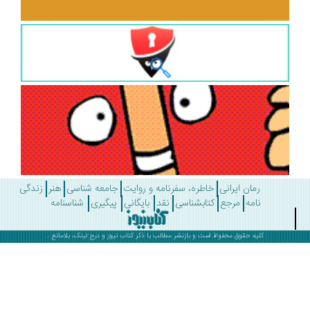
رمان ایرانی
خاطره، سفرنامه و روایت
جامعه شناسی
هنر
زندگی
نامه
مرجع
کتابشناسی
نقد
بایگانی
پیگیری
شناسنامه
کلیه حقوق محفوظ است و بازنشر مطالب با ذکر
کتاب نیوز
و درج لینک، بلامانع .