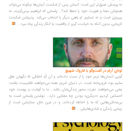
.پرسش عمیق‌تر این است: انسان پس از شکست آرمان‌ها چگونه می‌تواند
چنان معنا و هویت خود را حفظ کند؟... پاسخی که ابراهیم برمی‌گزیند، نه
روزی است و نه تسلیم. او راهی دیگر را انتخاب می‌کند: پذیرفتن شکست
ریخی، بدون آنکه به خیانت، گریز از واقعیت یا انکار زندگی پناه ببرد
...
ونای آرام در گفت‌وگو با فاروک شهیچ
یی انسان‌ها ترمزِ خود را از دست داده‌اند و آن کُدِ اخلاقی که نگهبان عقل
یم بود، فروریخته است. در دنیای امروز، همه می‌خواهند فاشیست باشند؛
نی می‌خواهند نفرت، محورِ زندگی‌شان باشد... ما با گوشت و پوست خود
ساس کردیم «دیگری» بودن چه معنایی دارد... نوشتن پاسخی است به
‌عدالتی‌هایی که ما را احاطه کرده‌اند، و در عین حال، ستایشی است از
بایی زندگی و شادی‌هایش
...