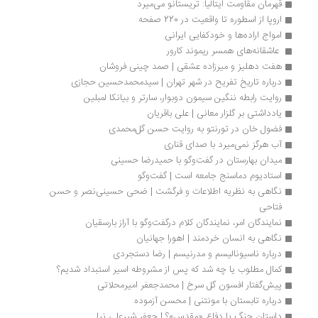
قهرمان مقاومت ایتالیا: تریستانو می‌میرد
اروپا از اسطوره تا واقعیت در 220 صفحه
امواج اراده‌ها و خودکفایی ایرانی
 عاشقانه‌های همسر ریموند کارور
هفت دهليز و میرزاده عشقی | صمد چینی فروشان
درباره تاریخ تفریح در شهر تهران | سیدمحمدحسین حجازی
روایت رابطه ننگین سیمون دوبوار، سارتر و بیانکا لمبلین
یادداشتی بر گلزار معانی | علی باقریان
فضول خان در تورنتو به روایت حسن گل‌محمدی
آب هرگز نمی‌میرد با صدای قناری
میدان بهارستان در گفت‌وگو با حمیدرضا حسینی 
استادیوم دماسنج جامعه است | گفت‌وگو
نگاهی به نظریه اطلاعات و فرگشت | ضحی حسینی‌نصر و حسن 
فتاحی
نمایندگان امر، نمایندگان کلام درگفت‌وگو با آراز بارسقیان
نگاهی به انسان خردمند | اهورا جهانیان
درباره ناسیونالیسم و مدرنیسم | رضا دستجردی
کمال مطلوب یا چه شد که پس از مشروطه اسیر استبداد شدیم؟ 
پیش‌گفتار افسون گل سرخ | محمدجعفر امیرمحلاتی
درباره تابستان با مونتنی | محسن آزموده
داستان جنگ یا دفاع «مقدس»؟ | جعفر شیرعلی‌ نیا