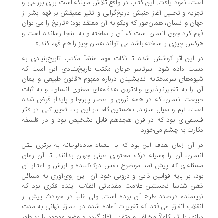
ت، نمود یافت. این کتاب در واقع تلاش ماینکه است برای بررسی و
زیه و تحلیل آغاز جنبش تاریخ‌گرایی و تاثیر عمیقش بر فهم بشر از
ان و انسان، همان‌طور که ویکو به آن معتقد بود: «تاریخ را می توان
م کرد چون انسان است که آن را ساخته و به اینجا رسانده است و
کس چیزی را ساخته باشد می تواند همان چیز را هم فهم کند.»
 این اثر کوشش شده تا نکات مهم منشأ مکتب تاریخ‌بنیادی به
ت داده شود. سرتاسر جریان مکتب تاریخ‌بنیادی این است که
وه‌های سرسختانه اندیشیدن درباره مفهوم «قانون طبیعی و ایمان
 را به تغییرناپذیری والاترین هدف‌های معنوی انسان، و به ثبات
یعت انسان، که در همه قرون و اعصار پابرجا و پایدار فرض شده
ت، نرم و سیال سازند. نخستین گام در این راه، تغییر کلی در فكر
سفی‌ای بود که در قرن هجدهم قابل تشخیص بود و در فلسفه
ارت به چشم می‌خورد.
 آن زمان هدف این بود که با اعتماد ساده‌لوحانه به برتری عقل
سان، آن را وسیله درک محتوای عینی جهان بدانند. تا آن زمان
ئله‌ای که پیش آمد موضوع نفس درک‌کننده و ارزش و اعتبار آن
د، بر پایه قوانین ذاتی و درونی خود آن. این روی‌آوری به مسائل
ن شناسا نخستین علامت مقدماتی انقلاب آینده فکری بود که
یسنده درصدد طرح آن بوده است. ولی غالباً در حوادث پیش از
قلاب اتفاق می‌افتد که تغییرات آماده شده در اعماق نهانی به مدت
ازی با آثار کاملاً مخالف و متقابل آغاز گردد و وضع موجود را به طور