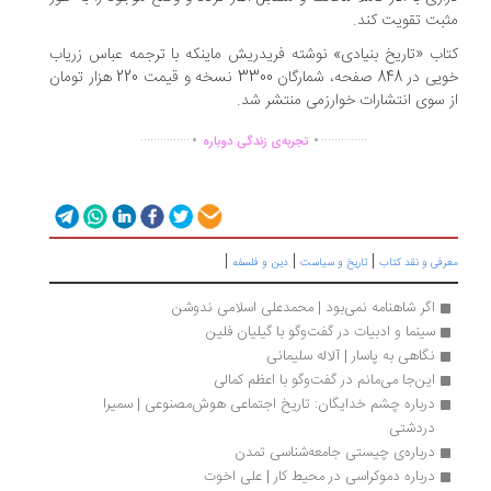
بت تقویت کند.
اب «تاریخ بنیادی» نوشته فریدریش ماینکه با ترجمه عباس زریاب
خویی در 848 صفحه، شمارگان 3300 نسخه و قیمت 220 هزار تومان
 سوی انتشارات خوارزمی منتشر شد.
.
.
...............
..............
تجربه‌ی زندگی دوباره
|
|
|
رفی و نقد کتاب
تاریخ و سیاست
دین و فلسفه
اگر شاهنامه نمی‌بود | محمدعلی اسلامی ندوشن
سینما و ادبیات در گفت‌وگو با گیلیان فلین
نگاهی به پاسار | آلاله سلیمانی
این‌جا می‌مانم در گفت‌وگو با اعظم کمالی
درباره چشم خدایگان: تاریخ اجتماعی هوش‌مصنوعی | سمیرا 
دردشتی
درباره‌ی چیستی جامعه‌شناسی تمدن
درباره دموکراسی در محیط کار | علی اخوت