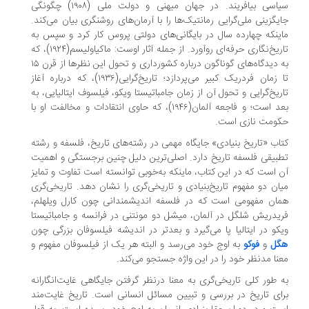
سیاسی بیافریند. در جهان میهنی و دولت ملی (۱۹۰۸) چگونگی
یگزینی ملی‌گرایی رمانتیک‌ها را با آرمان‌های روشنگری بیان می‌کند.
ینکه چهارده سال در بایگانی‌های دولتی پروس کار کرد و سپس به
تاریخ‌نگاری حرفه‌ای روآورد. از جمله آثار اوست: ماکیاولیسم(۱۹۲۴)، که
به دیدگاه‌های گوناگون درباره کشورداری و تحول این نظرها از قرن ۱۵
تا زمان فردریک کبیر می‌پردازد؛ تاریخ‌گرایی(۱۹۳۶)، که درباره آغاز
ریخ‌گرایی و تحول آن از زمان جامباتیستا ویکو، فیلسوف ایتالیایی، به
بعد است؛ و فاجعه آلمان(۱۹۴۶)، که حاوی انتقادات و مخالفت او با
ومت نازی است.
اب «تاریخ بنیادی» جایگاه مهمی در رشته‌های تاریخ، فلسفه و رشته
بیقی فلسفه تاریخ دارد. اصلی‌ترین دلیل چنین برجستگی و اهمیت
 است که در این کتاب، ماینکه به‌خوبی توانسته است تفاوت و تمایز
ان دو مفهوم تاریخ‌بنیادی و تاریخی‌گری را نشان دهد. تاریخی‌گری
ان مفهومی است که در فلسفه اندیشمندانی چون کارل ویلهلم،
یدریش شلگل در آلمان، میشل دو مونتنی در فرانسه و جامباتیستا
کو در ایتالیا پا می‌گیرد و بعدتر در اندیشه فیلسوفان بزرگی چون
گل
و
فوکو
به اوج خود می‌رسد و البته هر یک از فیلسوفان مفهوم و
نا مدنظر خود را در این واژه جستجو می‌کند.
 طور کلی تاریخی‌گری به معنا درنظر گرفتن جایگاهی غایت‌انگارانه
ای تاریخ در بررسی و تبیین مسائل انسانی است. تاریخ غایت‌مند