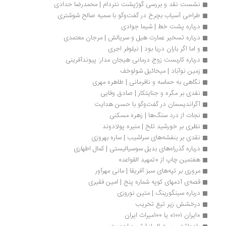
نشست نقد و بررسی گوژپشت نتردام | محمدرضا حدادی
طراحی آسیاب بچرخ در گفت‌وگو با سمیه صالح شوشتری
درباره پشت خط | شیما جوادی
درباره تسخیر عمارت هیل و سریالش | مرجان معتمدی
و اما اگر باران دریا بود | نیلوفر اجری
درباره کاربست زوج ­درمانی هیجان­ مدار: پیوندآفرینی
زمین نوآباد | میخائیل شولوخف
نگاهی به حماسه و نافرمانی | طاهره مهری 
نقدی بر مگره و جنایتکار | صادق وفایی
آگراندیسمان در گفت‌وگو با حسن هدایت
نجات از درد سنگ‌ها | زهره مسکنی
نظری بر خورشید تلخ | منیره پولادوند
نقدی بر بنفشه‌های سراشیب | ساره بهروزی
درباره گذرراه‌های بدیل سوسیالیستی | کمال اطهاری
هفتمین چاپ از «تمهید القواعد»
مروری بر تپه‌های سبز آفریقا | مانی مهرآور
قصه‌ی آدمهای کوپه شماره پنج | امین فقیری
درباره سینگورینگ | متین نوروزی
درخشش زیر تیغ تخریب
«ایران ۱۰۰۱» یا 100میراث ایران