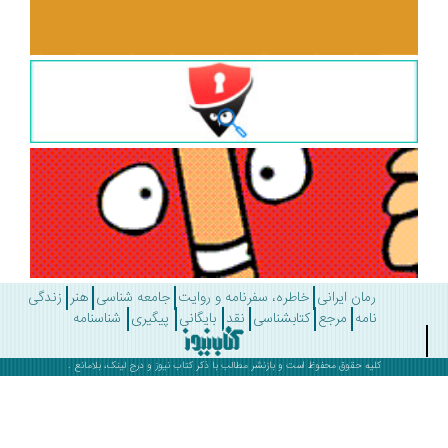
رمان ایرانی
خاطره، سفرنامه و روایت
جامعه شناسی
هنر
زندگی
نامه
مرجع
کتابشناسی
نقد
بایگانی
پیگیری
شناسنامه
کلیه حقوق محفوظ است و بازنشر مطالب با ذکر
کتاب نیوز
و درج لینک، بلامانع .