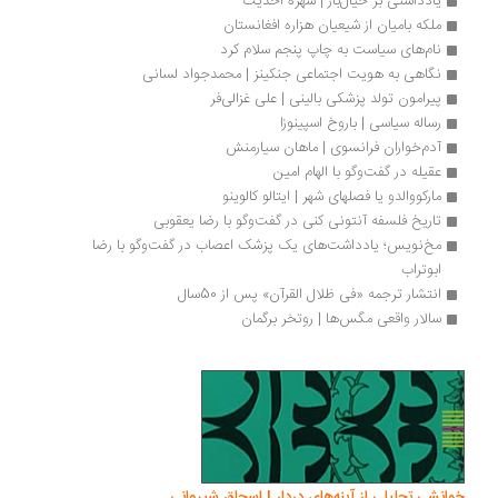
یادداشتی بر خیال‌باز | شهره احديت
ملکه بامیان از شیعیان هزاره افغانستان
نام‌های سیاست به چاپ پنجم سلام کرد
نگاهی به هویت اجتماعی جنکینز | محمدجواد لسانی
پیرامون تولد پزشکی بالینی | علی غزالی‌فر
رساله سیاسی | باروخ اسپینوزا
آدم‌خواران فرانسوی | ماهان سیارمنش
عقیله در گفت‌وگو با الهام امین
مارکووالدو یا فصلهای شهر | ایتالو کالوینو
تاریخ فلسفه آنتونی کنی در گفت‌وگو با رضا یعقوبی
مخ‌نویس؛ یادداشت‌های یک پزشک اعصاب در گفت‌وگو با رضا 
ابوتراب
انتشار ترجمه «فی ظلال القرآن» پس از 50سال
سالار واقعی مگس‌ها | روتخر برگمان
انشی تحلیلی از آینه‌های دردار | اسحاق شیروانی