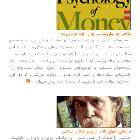
اهی به روان‌شناسی پول | ایما موسی‌زاده
سان‌ها با ترس، طمع، امید، حسرت و مقایسه زندگی می‌کنند و همین
ساسات، حتی در آگاه‌ترین افراد، تصمیم‌های مالی را شکل می‌دهد. از این
ظر، «روان‌شناسی پول» بیش از آنکه درباره پول باشد، کتابی درباره انسان
اصر و رابطه پرتنش او با مفهوم ثروت و دارایی است... اوزل به‌جای ارائه
خه‌های مستقیم یا توصیه‌های دستوری، تجربه زندگی سرمایه‌گذاران،
رآفرینان، میلیاردرها و حتی افراد عادی را روایت می‌کند و از دل این
ستان‌ها روایت خود را برمی‌سازد و بحث را به پیش می‌راند
...
اضای اخوان ثالث از رهبر انقلاب اسلامی
گیدن با فرهنگ کار عبثی است... این برادران آریایی ما و برادران وایکینگ،