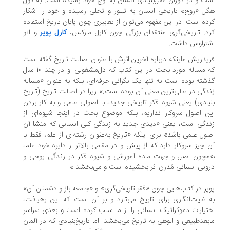
ت و در دوران عقل‌بنیادی انسان به اوج خود رسیده است. به قول
ل «روح» تاریخی انسان به تبلور و تجلی رسیده و خود را آشکار
ده است. در این مفهوم می‌توان از تعابیری چون پایان تاریخ استفاده
د. تاریخی‌گری منتقدان بزرگی چون کارل مارکس،
کارل پوپر
و ائو
تراوس داشت.
یدریش ماینکه درباره آخرین اثرش با عنوان اصالت تاریخ گفته است
که مساله مورد بحث در این کتاب که دل‌مشغولی او در چند 10 سال
شته بوده است نه تنها یک نگرانی حرفه‌ای، بلکه به عنوان «مساله
دگی در عالی‌ترین معنی آن بوده است.» زیرا در اصالت تاریخ (تاریخ
یادی) یعنی شیوه فکر تاریخی جدید، با اصولی علمی و به کار بردن
ن اصول سروکار نداریم، بلکه موضوع بحث در اینجا شیوه‌ای از
دگی است، یعنی «دیدی جدید به زندگی کلی انسانی که منشا آن
ول علمی باشد» برای اینکه «تاریخ به‌عنوان رشته‌ای از علم، فقط با
 چیز سروکار دارد که از پیش و در مقامی بالاتر از دایره خود علم،
چون اصل و جهت ماده آموزشی و شیوه فکر در زندگی روحی و
ونی انسانی مُدرن اثر بخشیده است و می‌بخشد.»
پر در کتاب‌هایی چون «فقر تاریخی‌گری» و «جامعه باز و دشمنان آن»
‌ غایت‌انگاری برای تاریخ می‌تازد و بر آن است که این رهیافت،
تیارات دموکراتیک انسانی را از ما سلب کرده است و بعدی سراسر
بعدطبیعی و الوهی به تاریخ می‌بخشد. اما تاریخ‌بنیادی که در آلمان