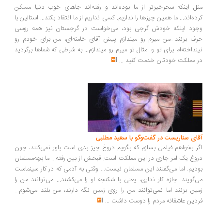
ل اینکه سحرخیزتر از ما بوده‌اند و رفته‌اند جاهای خوب دنیا مسکن
ده‌اند... ما همین چیزها را نداریم. کسی نداریم از ما انتقاد بکند... استالین با
ود اینکه خودش گرجی بود، می‌خواست در گرجستان نیز همه روسی
ف بزنند...من میرم رو میندازم پیش آقای خامنه‌ای، من برای خودم رو
نداخته‌ام برای تو و امثال تو میرم رو میندازم... به شرطی که شماها برگردید
 مملکت خودتان خدمت کنید
...
ای سناریست در گفت‌وگو با سعید مطلبی
ر بخواهم فیلمی بسازم که بگویم دروغ چیز بدی است باور نمی‌کنند، چون
وغ یک امر جاری در این مملکت است. قبحش از بین رفته... ما بچه‌مسلمان
دیم. اما می‌گفتند این مسلمان نیست... وقتی به آدمی که در کار سینماست
‌گویند اجازه کار نداری، یعنی با شکنجه او را می‌کشند... می‌توانند من را
ین بزنند اما نمی‌توانند من را روی زمین نگه دارند، من بلند می‌شوم...
دین عاشقانه مردم را دوست داشت
...