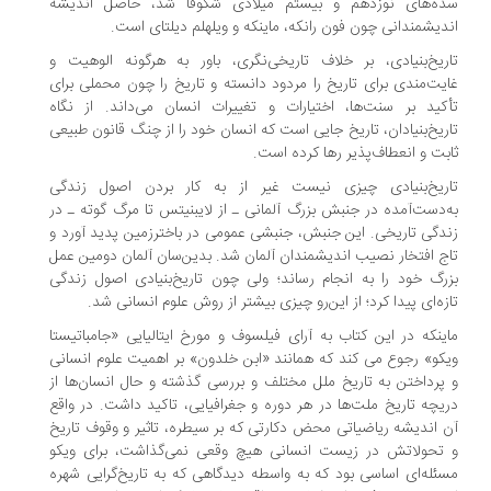
ه‌های نوزدهم و بیستم میلادی شکوفا شد، حاصل اندیشه
دیشمندانی چون فون رانکه، ماینکه و ویلهلم دیلتای است.
ریخ‌بنیادی، بر خلاف تاریخی‌نگری، باور به هرگونه الوهیت و
یت‌مندی برای تاریخ را مردود دانسته و تاریخ را چون محملی برای
کید بر سنت‌ها، اختیارات و تغییرات انسان می‌داند. از نگاه
ریخ‌بنیادان، تاریخ جایی است که انسان خود را از چنگ قانون طبیعی
بت و انعطاف‌پذیر رها کرده است.
ریخ‌بنیادی چیزی نیست غیر از به کار بردن اصول زندگی
‌دست‌آمده در جنبش بزرگ آلمانی ـ از لایبنیتس تا مرگ گوته ـ در
دگی تاریخی. این جنبش، جنبشی عمومی در باخترزمین پدید آورد و
ج افتخار نصیب اندیشمندان آلمان شد. بدین‌سان آلمان دومین عمل
رگ خود را به انجام رساند؛ ولی چون تاریخ‌بنیادی اصول زندگی
زه‌ای پیدا کرد؛ از این‌رو چیزی بیشتر از روش علوم انسانی شد.
ینکه در این کتاب به آرای فیلسوف و مورخ ایتالیایی «جامباتیستا
کو» رجوع می کند که همانند «ابن خلدون» بر اهمیت علوم انسانی
پرداختن به تاریخ ملل مختلف و بررسی گذشته و حال انسان‌ها از
یچه تاریخ ملت‌ها در هر دوره و جغرافیایی، تاکید داشت. در واقع
 اندیشه ریاضیاتی محض دکارتی که بر سیطره، تاثیر و وقوف تاریخ
تحولاتش در زیست انسانی هیچ وقعی نمی‌گذاشت، برای ویکو
ئله‌ای اساسی بود که به واسطه دیدگاهی که به تاریخ‌گرایی شهره