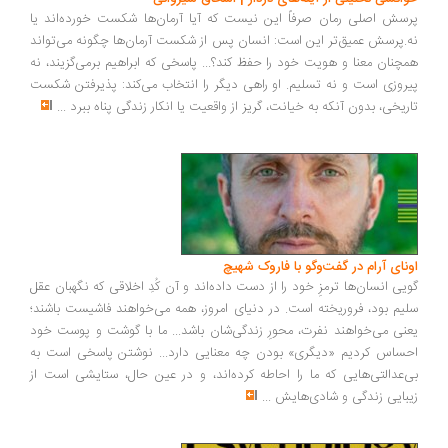
سش اصلی رمان صرفاً این نیست که آیا آرمان‌ها شکست خورده‌اند یا
.پرسش عمیق‌تر این است: انسان پس از شکست آرمان‌ها چگونه می‌تواند
چنان معنا و هویت خود را حفظ کند؟... پاسخی که ابراهیم برمی‌گزیند، نه
روزی است و نه تسلیم. او راهی دیگر را انتخاب می‌کند: پذیرفتن شکست
ریخی، بدون آنکه به خیانت، گریز از واقعیت یا انکار زندگی پناه ببرد
...
ونای آرام در گفت‌وگو با فاروک شهیچ
یی انسان‌ها ترمزِ خود را از دست داده‌اند و آن کُدِ اخلاقی که نگهبان عقل
یم بود، فروریخته است. در دنیای امروز، همه می‌خواهند فاشیست باشند؛
نی می‌خواهند نفرت، محورِ زندگی‌شان باشد... ما با گوشت و پوست خود
ساس کردیم «دیگری» بودن چه معنایی دارد... نوشتن پاسخی است به
‌عدالتی‌هایی که ما را احاطه کرده‌اند، و در عین حال، ستایشی است از
بایی زندگی و شادی‌هایش
...