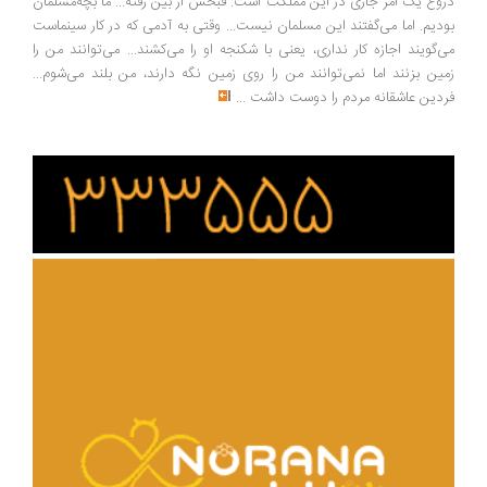
وغ یک امر جاری در این مملکت است. قبحش از بین رفته... ما بچه‌مسلمان
دیم. اما می‌گفتند این مسلمان نیست... وقتی به آدمی که در کار سینماست
‌گویند اجازه کار نداری، یعنی با شکنجه او را می‌کشند... می‌توانند من را
ین بزنند اما نمی‌توانند من را روی زمین نگه دارند، من بلند می‌شوم...
دین عاشقانه مردم را دوست داشت
...