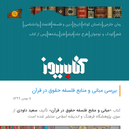
ان خارجی
داستان کوتاه
تاریخ
دین و فلسفه
اقتصاد
روانشناسی
ر
کودک و نوجوان
طرح جلد
فیلم
طنز
ریشه‌ها
پس از کتاب
بررسی مبانی و منابع فلسفه حقوق در قرآن
11 بهمن 1399
اب «
مبانی و منابع فلسفه حقوق در قرآن
» تألیف
سعید داودی
از
ی پژوهشگاه فرهنگ و اندیشه اسلامی منتشر شده است.