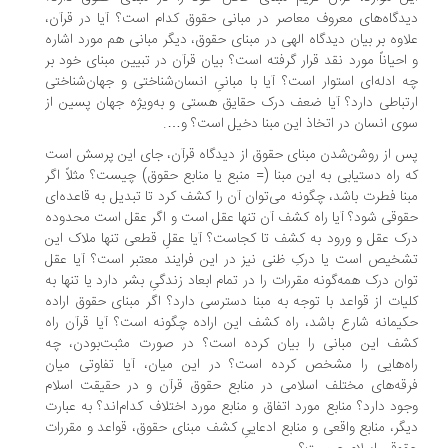
دگاه‌های معروف معاصر در مبانی حقوق کدام است؟ آیا در قرآن،
اوه بر بیان دیدگاه الهی در مبنای حقوق، دیگر مبانی هم مورد اشاره
احیاناً مورد نقد قرار گرفته است؟ بیان قرآن در تبیین مبنای خود بر
 ادله‌ای استوار است؟ آیا با مبانیِ انسان‌شناختی و جهان‌شناختی
تباطی دارد؟ آیا ضعف درک حقایق هستی و به‌ویژه جهان پسین از
ی انسان در اتخاذ این مبنا دخیل است؟ و….
 از روشن‌شدن مبنای حقوق از دیدگاه قرآن، جای این پرسش است
 راه دستیابی به این مبنا (= منبع یا منابع حقوق) چیست؟ مثلاً اگر
نا فطرت باشد، چگونه می‌توان آن را کشف کرد تا تبدیل به قاعده‌ای
وقی شود؟ آیا راه کشف آن تنها عقل است و اگر عقل است محدوده
ک عقل و ورود به کشف تا کجاست؟ آیا عقلِ قطعی تنها ملاک این
خیص است یا درکِ ظنی نیز در این فرایند معتبر است؟ آیا عقل
ان درک همه‌گونه مقررات را در تمام ابعاد زندگیِ بشر دارد یا تنها به
یات از قواعد با توجه به مبنا دسترسی دارد؟ اگر مبنای حقوق اراده
یمانه شارع باشد، راه کشف این اراده چگونه است؟ آیا قرآن راه
ف این مبانی را بیان کرده است؟ در صورت مثبت‌بودن، چه
ه‌هایی را مشخص کرده است؟ در این میان، آیا تفاوتی میان
قه‌های مختلف اسلامی در منابع حقوق قرآن و در حقیقت اسلام
ود دارد؟ منابع مورد اتفاق و منابع مورد اختلاف کدام‌اند؟ به عبارت
گر، منابع واقعی و منابع ادعاییِ کشف مبنای حقوق، قواعد و مقررات