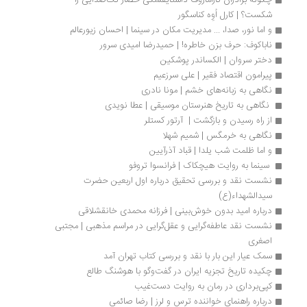
چگونه برادران کارامازوف داستایفسکی حصار تک‌صدایی را 
شکست؟ | کارل اُوِه کناسگور
و اما نور، صدا، ... مدیریت مکان در سینما | احسان زیورعالم
ناباکوف: حرف بزن خاطره! | حمیدرضا امیدی سرور
دختر سروان | الکساندر پوشکین
پیرامون اقتصاد فقیر | علی سرزعیم
نگاهی به زبانه‌های خشم | مونا نادری
 نگاهی به تاریخ هنرستان موسیقی | عطا نویدی
از راه رسیدن و بازگشت |  آرتور کستلر
نگاهی به خرمگس | شمیم شهلا
و اما ظلمت شب یلدا | قباد آذرآیین
 سینما به روایت هیچکاک | فرانسوا تروفو
نشست نقد و بررسی تحقیق درباره اول اربعین حضرت 
سیدالشهداء(ع)
درباره امید بدون خوش‌بینی | فرزانه محمدی خانقشلاقی
نشست نقد عاطفه‌گرایی و عقل‌گرایی در مراسم مذهبی | مجتبی 
اصغری
سمک عیار این بار با نقد و بررسی کتاب تهران آمد
چکیده تاریخ تجزیه ایران در گفت‌وگو با هوشنگ طالع
کپی‌برداری در رمان به روایت دست‌غیب 
درباره راهنمای خواننده ترس و لرز | رضا صائمی