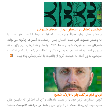
انشی تحلیلی از آینه‌های دردار | اسحاق شیروانی
سش اصلی رمان صرفاً این نیست که آیا آرمان‌ها شکست خورده‌اند یا
.پرسش عمیق‌تر این است: انسان پس از شکست آرمان‌ها چگونه می‌تواند
چنان معنا و هویت خود را حفظ کند؟... پاسخی که ابراهیم برمی‌گزیند، نه
روزی است و نه تسلیم. او راهی دیگر را انتخاب می‌کند: پذیرفتن شکست
ریخی، بدون آنکه به خیانت، گریز از واقعیت یا انکار زندگی پناه ببرد
...
ونای آرام در گفت‌وگو با فاروک شهیچ
یی انسان‌ها ترمزِ خود را از دست داده‌اند و آن کُدِ اخلاقی که نگهبان عقل
یم بود، فروریخته است. در دنیای امروز، همه می‌خواهند فاشیست باشند؛