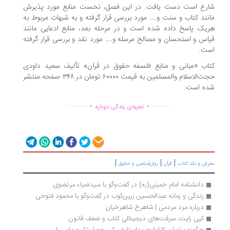
رع است دست یافت. در این فصل، نخست منابع مورد پذیرش
نند کتاب و سنت و… مورد بررسی قرار گرفته و به شبهات مربوط به
یک پاسخ داده شده است و در مرحله بعد، منابع ادعایی مانند
اس و استحسان و مصالح مرسله و… مورد نقد و بررسی قرار گرفته
ت.
اب «مبانی و منابع فلسفه حقوق در قرآن» تألیف سعید داودی
حجت‌الاسلام والمسلمین به قیمت ۶۰۰۰۰ تومان در ۳۴۸ صفحه منتشر
ه است.
.
.
...............
..............
تجربه‌ی زندگی دوباره
|
|
|
رفی و نقد کتاب
قرآن
روان‌شناسی و حقوق
دانشنامه امام خمینی(ره) در گفت‌وگو با سیدضیاء مرتضوی
زندگی و زمانه عبدالحسین زرین‌کوب در گفت‌وگو با محمود فتوحی
درباره مرد مردمی | شاهرخ شاهرخیان
کپی رایت، سرقت‌های دیجیتالی کتاب و ضعف قانون