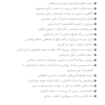
درباره تعویذ بولانیو | مهدی امیرخانلو
درباره هشت قتل بی‌عیب و نقص | اکرم موسوی
نگاهی به چین به روایت کیسینجر | علی سرزعیم
شارلی ابدو و خشونت لاییک | علی صارمیان
مروری بر آخرین کلکسیون | ایده برقی
من پناهنده نیستم در گفت‌وگو با رضوی عاشور
نقدی بر برگ هیچ درختی | آرش مونگاری
شرح غم حسین(ع) در گفت‌وگو با مصطفی صادقی‌کاشانی
آدلائید | ژوزف آرتور دو گوبینو
درباره جست‌وجوگر بی‌پروا: گفت‌وگو با سعید شهلاپور | آرزو ایرانی
 اسلام شناسی | علی شریعتی
پیرامون مهاتما گاندی و مارتین لوترکینگ | محمد صادقی
و اما سرزمین پسته: روایتی از سرگذشت پسته از رفسنجان تا 
کالیفرنیا | علی سرزعیم
درباره وقایع‌نگاری‌های الجزایر | حسین انتظامی
پریاموس و ادبیات فانتزی در گفت‌وگو با بهاره‌ نوربخش
ژاک لاکان گذشته و حال به روایت رودینسکو و بدیو
حاشیه‌ای بر مردی که می‌خندد | جواد لگزیان
یادداشتی بر آداب بی‌قراری | نعمت مرادی