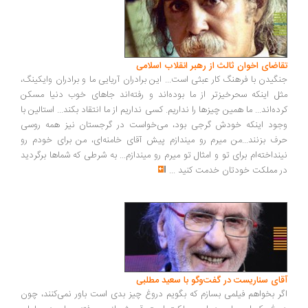
اضای اخوان ثالث از رهبر انقلاب اسلامی
گیدن با فرهنگ کار عبثی است... این برادران آریایی ما و برادران وایکینگ،
ل اینکه سحرخیزتر از ما بوده‌اند و رفته‌اند جاهای خوب دنیا مسکن
ده‌اند... ما همین چیزها را نداریم. کسی نداریم از ما انتقاد بکند... استالین با
ود اینکه خودش گرجی بود، می‌خواست در گرجستان نیز همه روسی
ف بزنند...من میرم رو میندازم پیش آقای خامنه‌ای، من برای خودم رو
نداخته‌ام برای تو و امثال تو میرم رو میندازم... به شرطی که شماها برگردید
 مملکت خودتان خدمت کنید
...
ای سناریست در گفت‌وگو با سعید مطلبی
ر بخواهم فیلمی بسازم که بگویم دروغ چیز بدی است باور نمی‌کنند، چون