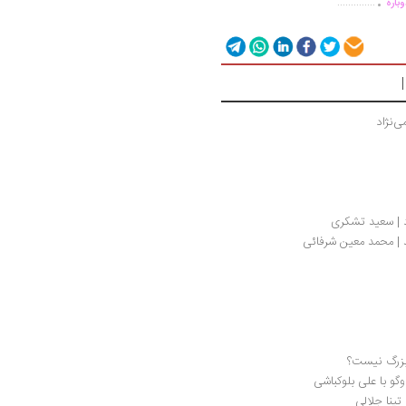
..............
باره
ی‌نژاد
 | سعید تشکری
 | محمد معین شرفائی
 بزرگ نیست؟
گو با علی بلوکباشی
تینا جلالی