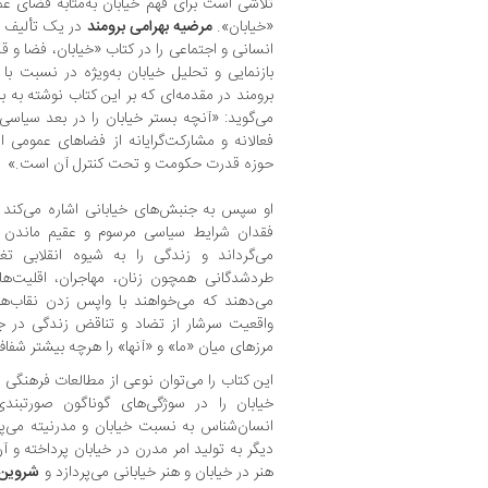
تلاشی است برای فهم خیابان به‌مثابه فضای ع
«خیابان».
مرضیه بهرامی برومند
در یک تألیف و 
انسانی و اجتماعی را در کتاب «خیابان، فضا و ق
بازنمایی و تحلیل خیابان به‌ویژه در نسبت با
برومند در مقدمه‌ای که بر این کتاب نوشته به ب
می‌گوید: «آنچه بستر خیابان را در بعد سیاسی
فعالانه و مشارکت‌گرایانه از فضاهای عمومی
حوزه قدرت حکومت و تحت کنترل آن است.»
او سپس به جنبش‌های خیابانی اشاره می‌کند 
فقدان شرایط سیاسی مرسوم و عقیم ماندن آن
می‌گرداند و زندگی را به شیوه انقلابی تغ
طردشدگانی همچون زنان، مهاجران، اقلیت‌ه
می‌دهند که می‌خواهند با واپس زدن نقاب‌ها
واقعیت سرشار از تضاد و تناقض زندگی در جا
مرزهای میان «ما» و «آنها» را هرچه بیشتر شفاف
این کتاب را می‌توان نوعی از مطالعات فرهنگی و
خیابان را در سوژگی‌های گوناگون صورتبند
انسان‌شناس به نسبت خیابان و مدرنیته می‌پر
دیگر به تولید امر مدرن در خیابان پرداخته و آ
هنر در خیابان و هنر خیابانی می‌پردازد و
شروین 