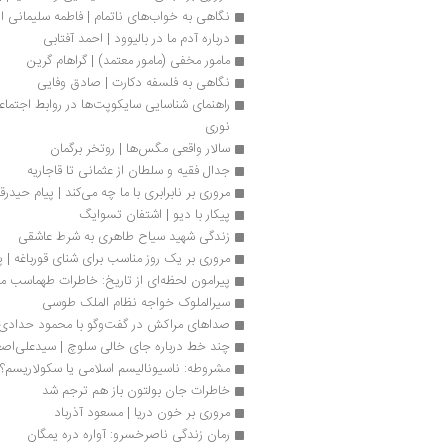
نگاهی به خواب‌های ناتمام | فاطمه سلیمانی از
درباره آدم ما در بالیوود | احمد آفتابی
مامور مخفی (مامور معتمد) | گراهام گرین
نگاهی به فلسفه دکارت | صادق وفایی
نوری  
سالار واقعی مگس‌ها | روتخر برگمان
جدال فقیه و سلطان از عثمانی تا قاجاریه
مروری بر نابرابری با ما چه می‌کند | پیام حیدرق
پیکار با دیو | اشتفان تسوایگ
زندگی شهید سیاح طاهری به شرط عاشقی
مروری بر یک روز مناسب برای شنای قورباغه | پا
پیرامون لحظه‌ای از تاریخ: خاطرات طهماسب 
سیرالملوک خواجه نظام الملک طوسی
صداهای مراکش در گفت‌وگو با محمود حدادی
چند خط درباره جای خالی سلوچ | سیدعلی‌اصغر 
مشروطه: ناسیونالیسم اسلامی یا سکولاریسم؟!
خاطرات جان بولتون باز هم ترجم شد
مروری بر خون دریا | مسعود آذرباد
رمان زندگی ناصرخسرو: آواره دره یمگان