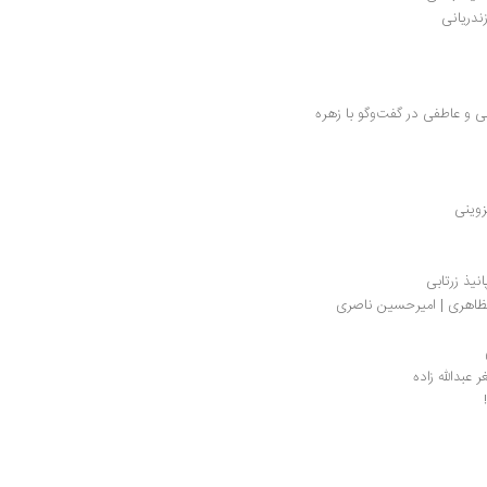
ندریانی
راهنمای شناسایی سایکوپت‌ها در روابط اجتماعی و عاطفی در گفت‌وگو با زهره 
زوینی
نیذ زرتابی
مظاهری | امیرحسین ناصری
عبدالله زاده