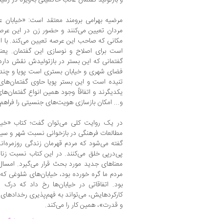
مرضیه بهرامی برومند معتقد است: «خیابان ع
مردان تعیین می‌کنند و حضور زن در این عرص
مکانی که صاحب این عرصه تعیین می‌کند. با ا
است برای اصلاح و نوسازی این گفتمان. یعن
گفتمانی که این بستر در بازتولیدش نقش دارد.
فضای شهری و خیابان بستری است پویا و چندل
تنیده است و این بستر پویا حاوی گفتمان‌ها
یکدیگرند و اتفاقاً وجود همین انواع گفتمان‌
و... امکان بازسازی هویت‌های جنسیتی را فراهم 
در یک روایت کلی می‌توان گفت؛ کتاب «خیاب
مطالعات فرهنگی در بازخوانی نسبت شهر و س
گفته می‌شود که مردم قهرمان زندگی روزمره‌اند 
پی‌درپی خلق می‌کنند. در این کتاب نسبت زنان
معناهای جدید مورد بحث قرار می‌گیرد. امسال 
مردم ما گره خورده بود، خیابان‌های شلوغی که
بود. اتفاقاتی در خیابان‌ها رخ داد که درک م
کارکردهایش، می‌تواند به فهم‌پذیری رخدادهای 
و قدرت»، همین کار را می‌کند.
.