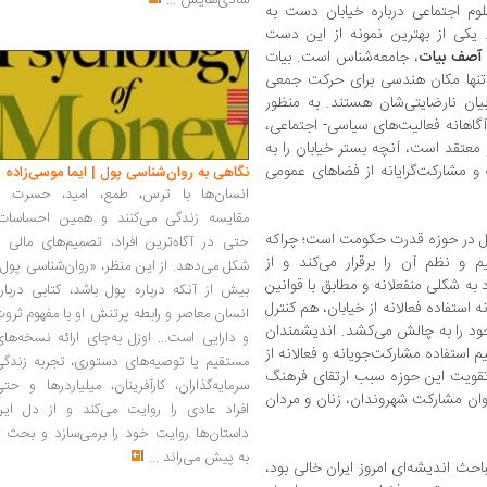
شادی‌هایش
...
لوم اجتماعی درباره خیابان دست به
. یکی از بهترین نمونه از این دست
صف بیات
، جامعه‌شناس است. بیات
تنها مکان هندسی برای حرکت جمعی
ان نارضایتی‌شان هستند. به منظور
اهانه فعالیت‌های سیاسی- اجتماعی،
معتقد است، آنچه بستر خیابان را به
 و مشارکت‌گرایانه از فضاهای عمومی
نگاهی به روان‌شناسی پول | ایما موسی‌زاده
انسان‌ها با ترس، طمع، امید، حسرت و
مقایسه زندگی می‌کنند و همین احساسات،
ول در حوزه قدرت حکومت است؛ چراکه
حتی در آگاه‌ترین افراد، تصمیم‌های مالی ر
و نظم آن را برقرار می‌کند و از
شکل می‌دهد. از این منظر، «روان‌شناسی پول
 به شکلی منفعلانه و مطابق با قوانین
بیش از آنکه درباره پول باشد، کتابی دربار
 استفاده فعالانه از خیابان، هم کنترل
انسان معاصر و رابطه پرتنش او با مفهوم ثرو
جود را به چالش می‌کشد. اندیشمندان
و دارایی است... اوزل به‌جای ارائه نسخه‌ها
م استفاده مشارکت‌جویانه و فعالانه از
مستقیم یا توصیه‌های دستوری، تجربه زندگی
 تقویت این حوزه سبب ارتقای فرهنگ
سرمایه‌گذاران، کارآفرینان، میلیاردرها و حت
وان مشارکت شهروندان، زنان و مردان
افراد عادی را روایت می‌کند و از دل این
داستان‌ها روایت خود را برمی‌سازد و بحث ر
به پیش می‌راند
...
احث اندیشه‌ای امروز ایران خالی بود،