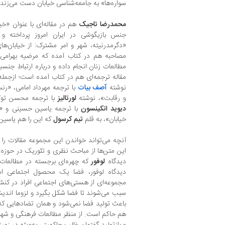
سواره‌ها» به جامعه‌شناسی خیابان دست می‌زند.
محمدرضا تاجیک
هم در مقاله‌ای با عنوان «خی
جنس بازیگوشی در ایران امروز پرداخته و
«دگرمدرنیته، شهر و امر مشترک: از خیابان‌
مصاحبه هم در کتاب آمده که مرضیه بهرامی 
مطالعات زنان انجام داده و درباره ارتباط جن
مقاله ترجمه‌ای هم در کتاب آمده است؛ ازجمله ت
نوشته
آصف بیات
با ترجمه مهرداد امامی، «ر
و رقابت»، نوشته
لورتالیز
با ترجمه محسن توکلی
دیوید اتکینسون
با ترجمه یاسین حسینی و «
خیابان»، به قلم
تیم کرسول
که این را هم یاسی
آنچه می‌تواند خواندن این مجموعه مقالات را
این متن‌ها از مباحث نظری و تئوریک در حوزه
دیدگاه
لوفور
که چهره‌ای برجسته در مطالعات
دیدگاه لوفور، فضا یک محصول اجتماعی اس
مجموعه‌ای از هستی‌های اجتماعی افراد در کنش م
سبب می‌شوند تا فضا شکل بگیرد و لزوما اندیشه 
باعث تولید فضا نمی‌شود و همان تضادهایی که
هم حاکم است. از منظر مطالعات فرهنگی و شهری
و بازتولید گفتمان غالب حاکمیتی به‌ویژه در زمی