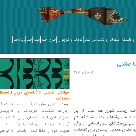
و فلسفه
اقتصاد
روانشناسی
شعر
کودک و نوجوان
طرح جلد
فیلم
طنز
ریشه‌ها
ضا صائمی
06 اسفند 1401
خوانشی تحلیلی از آینه‌های دردار | اسحاق
شیروانی
پرسش اصلی رمان صرفاً این نیست که آیا
خته زیست شهری هم است. از این
آرمان‌ها شکست خورده‌اند یا نه.پرسش
لعات میان‌رشته‌ای تبدیل شده که هم
عمیق‌تر این است: انسان پس از شکست
 هم پژوهشگران علوم انسانی. درواقع
آرمان‌ها چگونه می‌تواند همچنان معنا و
ثابه فضای عمومی، بستری برای تعاملات
هویت خود را حفظ کند؟... پاسخی که ابراهی