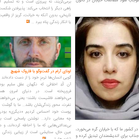
موجب شود مطالعات خیابان در کانون
برمی‌گزیند، نه پیروزی است و نه تسلیم. ا
راهی دیگر را انتخاب می‌کند: پذیرفتن شکس
تاریخی، بدون آنکه به خیانت، گریز از واقعی
یا انکار زندگی پناه ببرد
...
اونای آرام در گفت‌وگو با فاروک شهیچ‭
گویی انسان‌ها ترمزِ خود را از دست داده‌اند 
آن کُدِ اخلاقی که نگهبان عقل سلیم بود،
فروریخته است. در دنیای امروز، همه
می‌خواهند فاشیست باشند؛ یعنی می‌خواهند
نفرت، محورِ زندگی‌شان باشد... ما با گوشت 
پوست خود احساس کردیم «دیگری» بودن
چه معنایی دارد... نوشتن پاسخی است به
بی‌عدالتی‌هایی که ما را احاطه کرده‌اند، و د
کشور ما که با خیابان گره می‌خورد،
عین حال، ستایشی است از زیبایی زندگی و
 جذاب برای اندیشمندان تبدیل کرده و