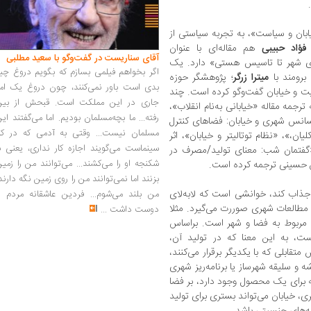
ابان و سیاست»، به تجربه سیاستی از
فؤاد حبیبی
هم مقاله‌ای با عنوان
آقای سناریست در گفت‌وگو با سعید مطلبی
های شهر تا تاسیس هستی» دارد. یک
اگر بخواهم فیلمی بسازم که بگویم دروغ چی
برومند با
میترا زرگر
؛ پژوهشگر حوزه
بدی است باور نمی‌کنند، چون دروغ یک امر
سیت و خیابان گفت‌وگو کرده است. چند
جاری در این مملکت است. قبحش از بین
رجمه مقاله «خیابانی به‌نام انقلاب»،
رفته... ما بچه‌مسلمان بودیم. اما می‌گفتند ای
نسانس شهری و خیابان: فضاهای کنترل
مسلمان نیست... وقتی به آدمی که در کار
ان،»، «نظام توتالیتر و خیابان»، اثر
سینماست می‌گویند اجازه کار نداری، یعنی ب
گفتمان شب: معنای تولید/مصرف در
شکنجه او را می‌کشند... می‌توانند من را زمی
ن حسینی ترجمه کرده است.
بزنند اما نمی‌توانند من را روی زمین نگه دارند
 جذاب کند، خوانشی است که لابه‌لای
من بلند می‌شوم... فردین عاشقانه مردم را
 مطالعات شهری صوررت می‌گیرد. مثلا
دوست داشت
...
 مربوط به فضا و شهر است. براساس
ت، به این معنا که در تولید آن،
تقابلی که با یکدیگر برقرار می‌کنند،
و سلیقه شهر‌ساز یا برنامه‌ریز شهری
 برای یک محصول وجود دارد، بر فضا
، خیابان می‌تواند بستری برای تولید
نه‌های جنسیتی باشد.