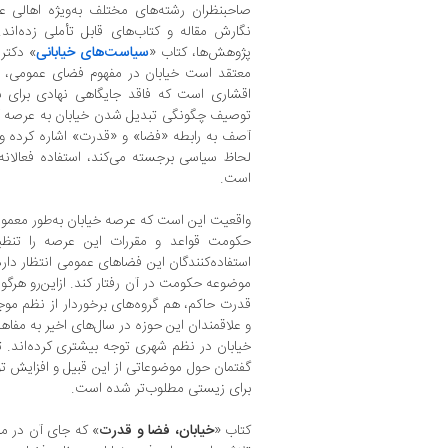
صاحبنظران رشته‌های مختلف به‌ویژه اهالی ع
نگارش مقاله و کتاب‌های قابل تأملی زده‌اند
پژوهش‌ها، کتاب «
سیاست‌های خیابانی
» دکتر
آ
معتقد است خیابان در مفهوم فضای عمومی، 
اقشاری است که فاقد جایگاهی نهادی برای بی
توصیف چگونگی تبدیل شدن خیابان به عرصه آگ
آصف به رابطه «فضا» و «قدرت» اشاره کرده و 
لحاظ سیاسی برجسته می‌کند، استفاده فعالانه
است.
واقعیت این است که عرصه خیابان به‌طور معم
حکومت قواعد و مقررات این عرصه را تنظیم 
استفاده‌کنندگان این فضاهای عمومی انتظار دارد
موضوعه حکومت در آن رفتار کند. ازاین‌رو هرگونه
قدرت حاکم، هم گروه‌های برخوردار از نظم مو
و علاقمندان این حوزه در سال‌های اخیر به مفاهی
خیابان در نظم شهری توجه بیشتری کرده‌اند.
گفتمان حول موضوعاتی از این قبیل و افزایش ت
برای زیستی مطلوب‌تر شده است.
کتاب «
خیابان، فضا و قدرت
» که جای آن در مب