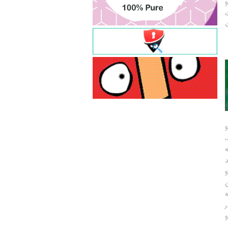
و
ت
ت
و
و
ر