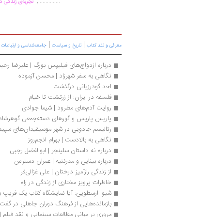
..............
تجربه‌ی زندگی دو
|
|
|
معرفی و نقد کتاب
تاریخ و سیاست
جامعه‌شناسی و ارتباطات
درباره ازدواج‌های فیلیپس بورگ | علیرضا رحیم
نگاهی به سفر شهرزاد | محسن آزموده
احد گودرزیانی درگذشت
فلسفه در ایران: از زرتشت تا خیام
روایت آدم‌های مطرود | شیما جوادی
پاریس پاریس و گورهای دسته‌جمعی گوهرشاد
رئالیسم جادویی در شهر موسیقیدان‌های سپید
نگاهی به بالادست | بهرام انجم‌روز
درباره نه داستان سلینجر | ابوالفضل رجبی
درباره بینایی و مدرنتیه | عمران دسترس
از زندگی رازآمیز درختان | علی غزالی‌فر
خاطرات پرویز مختاری از زندگی در راه
شیوا ارسطویی: آیا نمایشگاه کتاب یک فریبِ
بازمانده‌هایی از فرهنگ دوران جاهلی در گفت‌و
مروری بر مبانی مطالعات سینمایی و نقد فیلم | 