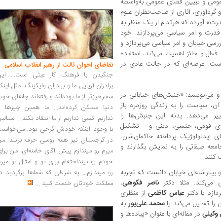
مومی و تبیین فضای عمومی به‌واسطه
گردآوری، آثاری از صاحب‌نظران علوم
درت» آورده که هرکدام از یک منظر به
 قدرت و امر سیاسی می‌پردازند. خود
ررسی خیابان و امر سیاسی می‌پردازد و
 فعال و حائز اهمیت می‌کند، استفاده
 است. عرصه‌ای که در حالت عادی در
تقاضای اخوان ثالث از رهبر انقلاب اسلامی
جنگیدن با فرهنگ کار عبثی است... این
برادران آریایی ما و برادران وایکینگ، مثل اینک
و می‌نویسد: «جنبش‌های خیابانی در
سحرخیزتر از ما بوده‌اند و رفته‌اند جاهای خو
، سیاست را به زندگی روزمره باز
دنیا مسکن کرده‌اند... ما همین چیزها را
ییر می‌دهد. بدنه این جنبش‌ها را
نداریم. کسی نداریم از ما انتقاد بکند... استالی
ای قومی، جنسی، دینی و... تشکیل
با وجود اینکه خودش گرجی بود، می‌خواست
ی ایدئولوژیک پرداخته حاکمان‌شان،
در گرجستان نیز همه روسی حرف بزنند...من
معه طبقاتی را به نمایش بگذارند و
میرم رو میندازم پیش آقای خامنه‌ای، من برا
 کنند.
خودم رو نینداخته‌ام برای تو و امثال تو میر
 بینارشته‌ای خیابان دانست که تجربه
رو میندازم... به شرطی که شماها برگردید د
ی می‌کند. مثلا دکتر
ناصر فکوهی
،
مملکت خودتان خدمت کنید
...
دازد یا دکتر
عباس کاظمی
از منظری
ن را تحلیل می‌کند یا
محمد علی‌پور
به
وکیلی
در مقاله‌ای با عنوان «پیاده‌ها و