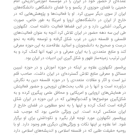
ده‌ای از حضور خود در ایران را در موسسه آموزشی-تاریخی امام
ینی با فضای حوزوی از یکسو و با فضای دانشگاهی دانشگاه‌های
ران از سوی دیگر سپری کرد. او با فعالیت‌ها و پژوهش‌هایی که در
رج از ایران در دانشگاه‌های اروپا و امریکا به طور خاص، صورت
‌گیرد، آشنایی دارد و در این فضاها فعالیت داشته است. لگنهاوزن
 این سه دهه حضور در ایران تلاش کرد آنچه به عنوان فعالیت‌های
سفی و فلسفه دینی در غرب شکل گرفته و توسعه یافته به نحو
ست و صحیح به دانشجویان و اساتید علاقه‌مند به این حوزه معرفی
د و منابع متعددی را به ایران معرفی و در تهیه آنها کمک کرد و به
ن ترتیب زمینه‌ساز ظهور و شکل گیری این ادبیات در ایران بود.
فسور لگنهاوزن علاوه بر اینکه در حوزه آموزش و در حوزه تبیین
ائل و معرفی منابع تلاش گسترده‌ای در ایران داشت، صاحب قلم
ز است و آثار و مقالات متعددی را در حوزه فلسفه دین به نگارش
آورده‌ است و آنها را در غالب بحث‌های ترویجی و حضور فعالیتش
 همایش‌های اروپایی و امریکایی و محافل علمی پیگیری کرده و به
ل‌گیری موضوع‌ها و گفت‌وگوهایی که در این حوزه در ایران شکل
فته است کمک کرده و اینها را به نحو مطلوبی در فضای خارج از
ران منعکس کرده است. این ویژگی خاصی بود که موجب شد
وفسور لگنهاوزن مورد توجه قرار بگیرد و نکوداشتی برای او برگزار
د. اما علاوه بر اینها نکات و ویژگی‌های دیگری هم وجود دارد. او با
حیه حقیقت طلبی که در فلسفه اسلامی و اندیشه‌های اسلامی دارد