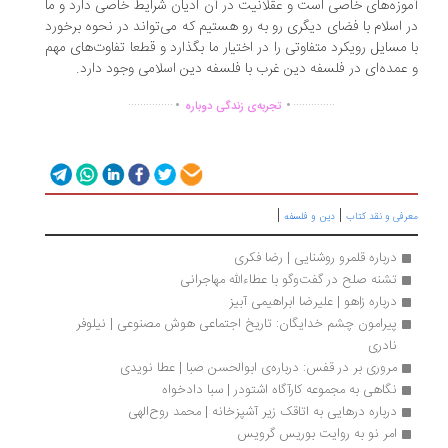
وزه‌های خاصی است و عقلانیت در آن ادیان شرایط خاصی دارد و ما
 اسلام با فضای دیگری رو به رو هستیم که می‌تواند در نحوه برخورد
 مسایل رویکرد متفاوتی را در اختیار ما بگذارد و قطعا تفاوت‌های مهم
عمده‌ای در فلسفه دین غرب با فلسفه دین اسلامی وجود دارد.
.
.
...............
..............
تجربه‌ی زندگی دوباره
|
|
رفی و نقد کتاب
دین و فلسفه
درباره قلمرو روشنایی | رضا فکری
تشنه صلح در گفت‌وگو با عطاءالله مهاجرانی
درباره زاهو | علیرضا ابراهیمی آبیز
پیرامون چشم خدایگان: تاریخ اجتماعی هوش مصنوعی | نیلوفر 
نادری
مروری بر در قفس: درباره‌ی ابوالحسن صبا | عطا نویدی
نگاهی به مجموعه کارآگاه اشتودر | سبا دادخواه
درباره درهایی به اتاقک زیر آشپزخانه | محمد روح‌الهی
امر نو به روایت بوریس گرویس