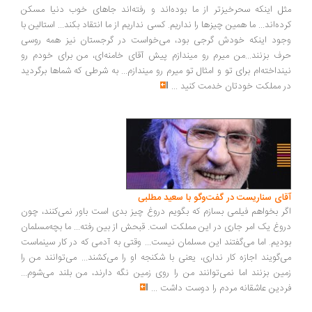
ل اینکه سحرخیزتر از ما بوده‌اند و رفته‌اند جاهای خوب دنیا مسکن
ده‌اند... ما همین چیزها را نداریم. کسی نداریم از ما انتقاد بکند... استالین با
ود اینکه خودش گرجی بود، می‌خواست در گرجستان نیز همه روسی
ف بزنند...من میرم رو میندازم پیش آقای خامنه‌ای، من برای خودم رو
نداخته‌ام برای تو و امثال تو میرم رو میندازم... به شرطی که شماها برگردید
 مملکت خودتان خدمت کنید
...
ای سناریست در گفت‌وگو با سعید مطلبی
ر بخواهم فیلمی بسازم که بگویم دروغ چیز بدی است باور نمی‌کنند، چون
وغ یک امر جاری در این مملکت است. قبحش از بین رفته... ما بچه‌مسلمان
دیم. اما می‌گفتند این مسلمان نیست... وقتی به آدمی که در کار سینماست
‌گویند اجازه کار نداری، یعنی با شکنجه او را می‌کشند... می‌توانند من را
ین بزنند اما نمی‌توانند من را روی زمین نگه دارند، من بلند می‌شوم...
دین عاشقانه مردم را دوست داشت
...