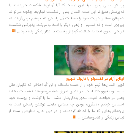
سش اصلی رمان صرفاً این نیست که آیا آرمان‌ها شکست خورده‌اند یا
.پرسش عمیق‌تر این است: انسان پس از شکست آرمان‌ها چگونه می‌تواند
چنان معنا و هویت خود را حفظ کند؟... پاسخی که ابراهیم برمی‌گزیند، نه
روزی است و نه تسلیم. او راهی دیگر را انتخاب می‌کند: پذیرفتن شکست
ریخی، بدون آنکه به خیانت، گریز از واقعیت یا انکار زندگی پناه ببرد
...
ونای آرام در گفت‌وگو با فاروک شهیچ
یی انسان‌ها ترمزِ خود را از دست داده‌اند و آن کُدِ اخلاقی که نگهبان عقل
یم بود، فروریخته است. در دنیای امروز، همه می‌خواهند فاشیست باشند؛
نی می‌خواهند نفرت، محورِ زندگی‌شان باشد... ما با گوشت و پوست خود
ساس کردیم «دیگری» بودن چه معنایی دارد... نوشتن پاسخی است به
‌عدالتی‌هایی که ما را احاطه کرده‌اند، و در عین حال، ستایشی است از
بایی زندگی و شادی‌هایش
...