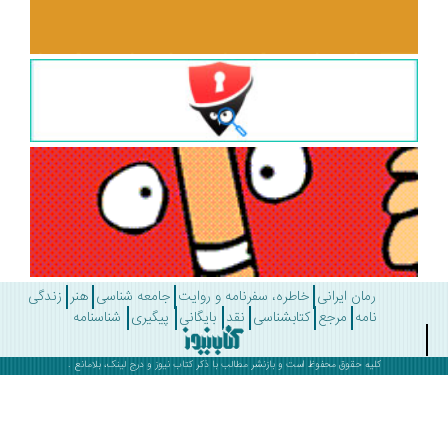
رمان ایرانی
خاطره، سفرنامه و روایت
جامعه شناسی
هنر
زندگی
نامه
مرجع
کتابشناسی
نقد
بایگانی
پیگیری
شناسنامه
کلیه حقوق محفوظ است و بازنشر مطالب با ذکر
کتاب نیوز
و درج لینک، بلامانع .