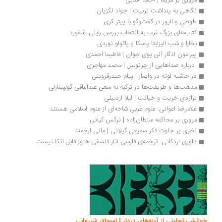
مروری بر مریما | احمد آفتابی
نگاهی به پنداشت تربیت | جواد لگزیان
طوطی و الیور در گفت‌وگو با پیتر کری
کتاب‌های بزرگ غرب به انتخاب بروس رایلی اشفورد
بخارا و شب الیزابتا پاسکا و پائولو توردی
پیرامون ادگار آلن پوی جوان | فاطیما احمدی
 درباره صداهایی از چرنوبیل | محمد مهاجری
در حاشیه لوته در وایمار | پیام حیدرقزوینی
مذهب‌ها و طریقت‌ها در ترکیه به سعی عبدالباقی گولپینارلی
تراژدی خریت و خیانت | لیلا اردبیلی
غلامرضا اعوانی: علوم غربی شاخه‌ای از علوم اسلامی هستند
مروری بر محاکمه سلطان‏‌زاده | نرگس کیانی
نظری بر خلوت فکر سمیعی گیلانی | مانی ارجمند
داوری اردکانی: ترجمه‌ی فارسی آثار فلسفی هنوز قابل اتکا نیست
انشی تحلیلی از آینه‌های دردار | اسحاق شیروانی