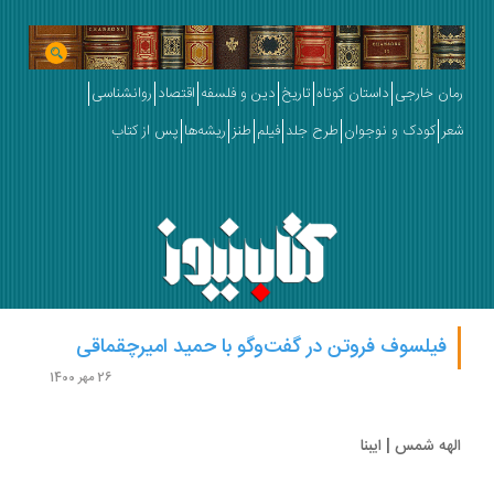
ان خارجی
داستان کوتاه
تاریخ
دین و فلسفه
اقتصاد
روانشناسی
ر
کودک و نوجوان
طرح جلد
فیلم
طنز
ریشه‌ها
پس از کتاب
فیلسوف فروتن در گفت‌وگو با حمید امیرچقماقی
26 مهر 1400
هه شمس | ایبنا