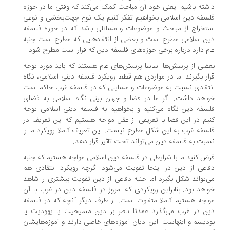
شته باشیم. یعنی خود آن مباحث کمک می‌کند که وقتی ما در حوزه
سفه دین اسلامی بخواهیم تفکر کنیم یک نوع جهت‌بخشی و نوعی
تخراج از مباحث و موضوعات و مسائلی باشد که در حوزه فلسفه
ن اسلامی مطرح است و بعضی از انتقادهایی که مطرح است جنبه
م دارد درباره برخی حوزه‌های فلسفه دین که قرار است مطرح شود.
ضی از پرسش‌ها اساسا پرسش‌های عام هستند که باید مورد توجه
ار بگیرند اما در مواردی هم قطعا رویکرد فلسفه دینی اسلامی، نگاه
تقادی نسبت به موضوعات و مسایلی که در فلسفه غرب حاکم است
اهد داشت. اگر ما در فضا و جهان بینی نگاه اسلامی به فضای
سفه دین نگاه می‌کنیم و بخواهیم به فلسفه دینی اسلامی توجه
یم در این فضا با تعریفی از عقل مواجه هستیم که این تعریف در
سفه غرب به این شکل مطرح نیست. این تعریف کاملا رویکرد ما را
بت به فلسفه دین می‌تواند تحت تاثیر قرار دهد.
ض کنید ما با شرایطی در فلسفه دین اسلامی مواجه هستیم که جنبه
اعی از دین در اینحا تقویت می‌شود اگرچه رویکرد انتقادی هم
‌تواند شکل بگیرد اما جنبه دفاعی از دین تقویت بیشتری را شاهد
اهد بود. بنابراین رویکردی که امروز در فلسفه دین در غرب با آن
اجه هستیم کاملا متفاوت است. از طرف دیگر آنچه که در فلسفه
ن در غرب می‌گذرد عمدتا ناظر بر دین مسیحیت یا یهودیت یا
دیسم و اینهاست. این ادیان آموزه‌های خاصی دارند و آموزه‌هایشان