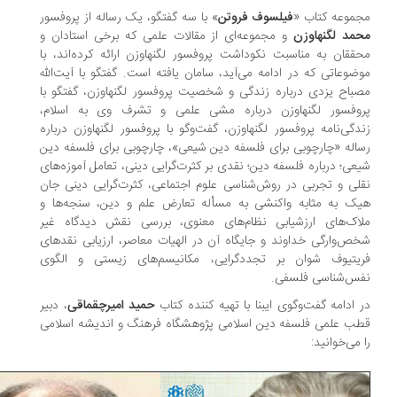
موعه کتاب «
فیلسوف فروتن
» با سه گفتگو، یک رساله از پروفسور
مد لگنهاوزن
و مجموعه‌ای از مقالات علمی که برخی استادان و
ققان به مناسبت نکوداشت پروفسور لگنهاوزن ارائه کرده‌اند، با
ضوعاتی که در ادامه می‌آید، سامان یافته است. گفتگو با آیت‌الله
باح یزدی درباره زندگی و شخصیت پروفسور لگنهاوزن، گفتگو با
وفسور لگنهاوزن درباره مشی علمی و تشرف وی به اسلام،
دگی‌نامه‌ پروفسور لگنهاوزن، گفت‌وگو با پروفسور لگنهاوزن درباره
اله «چارچوبی برای فلسفه دین شیعی»، چارچوبی برای فلسفه دین
عی؛ درباره فلسفه دین؛ نقدی بر کثرت‌گرایی دینی، تعامل آموزه‌های
لی و تجربی در روش‌شناسی علوم اجتماعی، کثرت‌گرایی دینی جان
ک به مثابه واکنشی به مسأله تعارض علم و دین، سنجه‌ها و
اک‌های ارزشیابی نظام‌های معنوی، بررسی نقش دیدگاه غیر
ص‌وارگی خداوند و جایگاه آن در الهیات معاصر، ارزیابی نقدهای
یتیوف شوان بر تجددگرایی، مکانیسم‌های زیستی و الگوی
س‌شناسی فلسفی.
 ادامه گفت‌وگوی ایبنا با تهیه کننده کتاب
حمید امیرچقماقی
، دبیر
ب علمی فلسفه دین اسلامی پژوهشگاه فرهنگ و اندیشه اسلامی
 می‌خوانید: