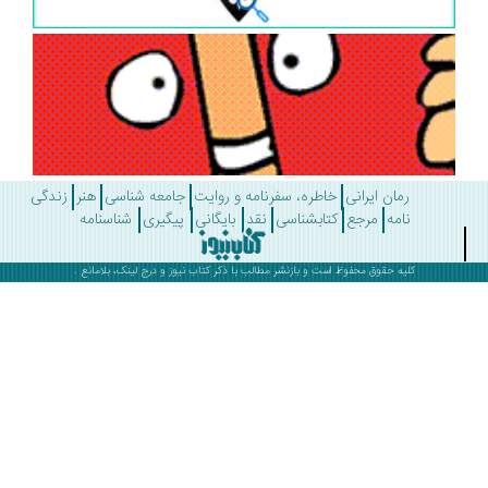
رمان ایرانی
خاطره، سفرنامه و روایت
جامعه شناسی
هنر
زندگی
نامه
مرجع
کتابشناسی
نقد
بایگانی
پیگیری
شناسنامه
کلیه حقوق محفوظ است و بازنشر مطالب با ذکر
کتاب نیوز
و درج لینک، بلامانع .