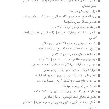
نگاهی به تاریخ شفاهی ادبیات معاصر ایران: ابوتراب خسروی | 
امین فقیری
قول | فردریش دورنمات
از رسانه‌های اجتماعی و نظم جهانی پساحقیقت رونمایی شد
همسر مسافر زمان نشوید!
فرهنگ‌نامه تصوف و عرفان در 2 جلد
نگاهی به تقلید و خلاقیت در غزل (استقبال از فغانی) | احمد 
آفتابی
نشست معرفی و بررسی تک‌نگاری‌های جلال
تاریخ ادبیات معاصر عرب کمبریج در 870 صفحه
در حاشیه آتش پارسی | جواد لگزیان
مروری بر روانشناسی رسانه اجتماعی | لیلا زارعی
مروری بر خاطرات مهرانگیز دولتشاهی | مجید یوسفی
درباره فانوس جادو | حمیدرضا امیدی سرور
درس‌هایی از هزینه‌های نابرابری در آمریکای لاتین
پیرامون حاج سیاح و کشف آزادی | شیما بهره‌مند
درخت مار در چشمه سبز شد
شماره جدید نقد و بررسی کتاب تهران در ۱۸۴ صفحه 
نقدی بر معنای سفر توماس | کامران برادران
نگاهی به زمان‌نگری و کیهان‌باوری در عصر صفویه | مصطفی 
اعتزالی