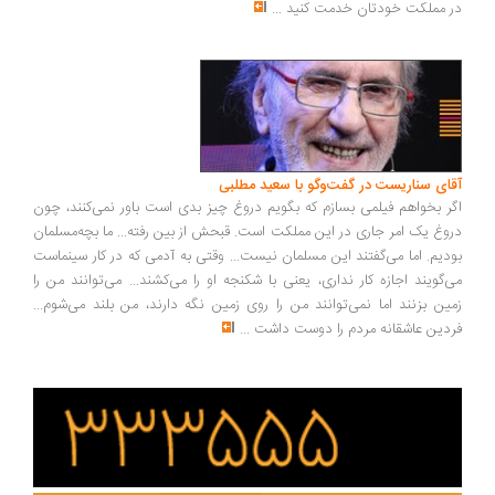
 مملکت خودتان خدمت کنید
...
ای سناریست در گفت‌وگو با سعید مطلبی
ر بخواهم فیلمی بسازم که بگویم دروغ چیز بدی است باور نمی‌کنند، چون
وغ یک امر جاری در این مملکت است. قبحش از بین رفته... ما بچه‌مسلمان
دیم. اما می‌گفتند این مسلمان نیست... وقتی به آدمی که در کار سینماست
‌گویند اجازه کار نداری، یعنی با شکنجه او را می‌کشند... می‌توانند من را
ین بزنند اما نمی‌توانند من را روی زمین نگه دارند، من بلند می‌شوم...
دین عاشقانه مردم را دوست داشت
...