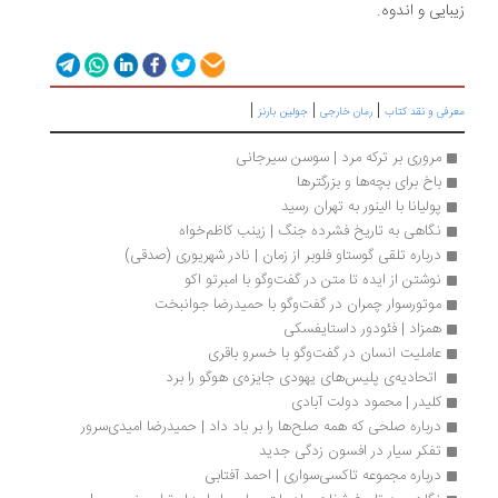
بایی و اندوه.
|
|
|
رفی و نقد کتاب
رمان خارجی
جولین بارنز
مروری بر ترکه مرد | سوسن سیرجانی
باخ برای بچه‌ها و بزرگترها
پولیانا با الینور به تهران رسید
نگاهی به تاریخ فشرده جنگ | زینب کاظم‌خواه
درباره تلقی گوستاو فلوبر از زمان | نادر شهریوری (صدقی)
نوشتن از ایده تا متن در گفت‌وگو با امبرتو اکو
موتورسوار چمران در گفت‌وگو با حمیدرضا جوانبخت
همزاد | فئودور داستایفسکی
عاملیت انسان در گفت‌وگو با خسرو باقری
 اتحادیه‌ی پلیس‌های یهودی جایزه‌ی هوگو را برد 
کلیدر | محمود دولت آبادی 
درباره صلحی که همه صلح‌ها را بر باد داد | حمیدرضا امیدی‌سرور
تفکر سیار در افسون زدگی جدید
درباره مجموعه تاکسی‌سواری | احمد آفتابی