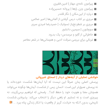
پیرامون نامه‌ی مهناز | امین فقیری
پیرامون وزن رازها | پروانه حسین‌زاده 
درباره از این مکان | نگار قلندر
مروری بر کتاب درس گرفتن از آلمانی‌ها | امیر صائمی
مروری بر شطرنج‌باز تسوایک | حمیدرضا امیدی سرور
سووشون | سیمین دانشور
خاطراتی از گابو و مرسدس؛ یک بدرود
غربالی برای بررسی سرقت ادبی و هم‌سانی‌ها در شعر معاصر
انشی تحلیلی از آینه‌های دردار | اسحاق شیروانی
سش اصلی رمان صرفاً این نیست که آیا آرمان‌ها شکست خورده‌اند یا
.پرسش عمیق‌تر این است: انسان پس از شکست آرمان‌ها چگونه می‌تواند
چنان معنا و هویت خود را حفظ کند؟... پاسخی که ابراهیم برمی‌گزیند، نه
روزی است و نه تسلیم. او راهی دیگر را انتخاب می‌کند: پذیرفتن شکست
ریخی، بدون آنکه به خیانت، گریز از واقعیت یا انکار زندگی پناه ببرد
...