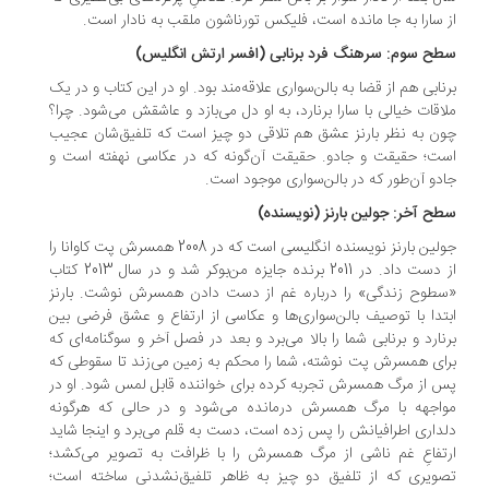
 سارا به جا مانده است، فلیکس تورناشون ملقب به نادار است.
ح سوم: سرهنگ فرد برنابی (افسر ارتش انگلیس)
نابی هم از قضا به بالن‌سواری علاقه‌مند بود. او در این کتاب و در یک
اقات خیالی با سارا برنارد، به او دل می‌بازد و عاشقش می‌شود. چرا؟
ن به نظر بارنز عشق هم تلاقی دو چیز است که تلفیق‌شان عجیب
ت؛ حقیقت و جادو. حقیقت آن‌گونه که در عکاسی نهفته است و
دو آن‌طور که در بالن‌سواری موجود است.
ح آخر: جولین بارنز (نویسنده)
جولین بارنز نویسنده انگلیسی است که در 2008 همسرش پت کاوانا را
از دست داد. در 2011 برنده جایزه من‌بوکر شد و در سال 2013 کتاب
طوح زندگی» را درباره غم از دست دادن همسرش نوشت. بارنز
تدا با توصیف بالن‌سواری‌ها و عکاسی از ارتفاع و عشق فرضی بین
نارد و برنابی شما را بالا می‌برد و بعد در فصل آخر و سوگنامه‌ای که
ای همسرش پت نوشته، شما را محکم به زمین می‌زند تا سقوطی که
 از مرگ همسرش تجربه کرده برای خواننده قابل لمس شود. او در
اجهه با مرگ همسرش درمانده می‌شود و در حالی که هرگونه
داری اطرافیانش را پس زده است، دست به قلم می‌برد و اینجا شاید
تفاعِ غم ناشی از مرگ همسرش را با ظرافت به تصویر می‌کشد؛
ویری که از تلفیق دو چیز به ظاهر تلفیق‌نشدنی‌ ساخته است؛