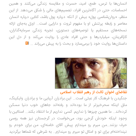
سان‌ها با ترس، طمع، امید، حسرت و مقایسه زندگی می‌کنند و همین
ساسات، حتی در آگاه‌ترین افراد، تصمیم‌های مالی را شکل می‌دهد. از این
ظر، «روان‌شناسی پول» بیش از آنکه درباره پول باشد، کتابی درباره انسان
اصر و رابطه پرتنش او با مفهوم ثروت و دارایی است... اوزل به‌جای ارائه
خه‌های مستقیم یا توصیه‌های دستوری، تجربه زندگی سرمایه‌گذاران،
رآفرینان، میلیاردرها و حتی افراد عادی را روایت می‌کند و از دل این
ستان‌ها روایت خود را برمی‌سازد و بحث را به پیش می‌راند
...
اضای اخوان ثالث از رهبر انقلاب اسلامی
گیدن با فرهنگ کار عبثی است... این برادران آریایی ما و برادران وایکینگ،
ل اینکه سحرخیزتر از ما بوده‌اند و رفته‌اند جاهای خوب دنیا مسکن
ده‌اند... ما همین چیزها را نداریم. کسی نداریم از ما انتقاد بکند... استالین با
ود اینکه خودش گرجی بود، می‌خواست در گرجستان نیز همه روسی
ف بزنند...من میرم رو میندازم پیش آقای خامنه‌ای، من برای خودم رو
نداخته‌ام برای تو و امثال تو میرم رو میندازم... به شرطی که شماها برگردید