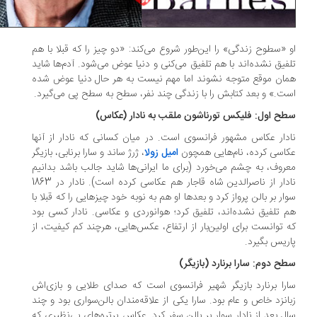
 «سطوح زندگی» را این‌طور شروع می‌کند: «دو چیز را که قبلا با هم
فیق نشده‌اند با هم تلفیق می‌کنی و دنیا عوض می‌شود. آدم‌ها شاید
ان موقع متوجه نشوند اما مهم نیست به هر حال دنیا عوض شده
ت.» و بعد کتابش را با زندگی چند نفر، سطح به سطح پی می‌گیرد.
ح اول: فلیکس تورناشون ملقب به نادار (عکاس)
دار عکاس مشهور فرانسوی است. در میان کسانی که نادار از آنها
اسی کرده، نام‌هایی همچون
امیل زولا
، ژرژ ساند و سارا برنابی، بازیگر
روف، به چشم می‌خورد (برای ما ایرانی‌ها شاید جالب باشد بدانیم
نادار از ناصرالدین شاه قاجار هم عکاسی کرده است). نادار در 1863
ار بر بالن پرواز کرد و بعدها او هم به نوبه خود چیزهایی را که قبلا با
 تلفیق نشده‌اند، تلفیق کرد؛ هوانوردی و عکاسی. نادار کسی بود
 توانست برای اولین‌بار از ارتفاع، عکس‌هایی، هرچند کم کیفیت، از
ریس بگیرد.
ح دوم: سارا برنارد (بازیگر)
را برنارد بازیگر شهیر فرانسوی ا‌ست که صدای طلایی و بازی‌اش
انزد خاص و عام بود. سارا یکی از علاقه‌مندان بالن‌سواری بود و چند
ل بعد از نادار سوار بر بالن سفر کرد. عکاسِ پرتره‌های بی‌نظیری که