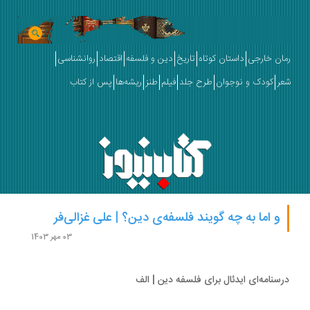
ان خارجی
داستان کوتاه
تاریخ
دین و فلسفه
اقتصاد
روانشناسی
ر
کودک و نوجوان
طرح جلد
فیلم
طنز
ریشه‌ها
پس از کتاب
و اما به چه گویند فلسفه‌ی دین؟ | علی غزالی‌فر
03 مهر 1403
سنامه‌ای ایدئال برای فلسفه دین | الف