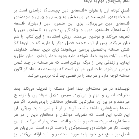
ام پاسخ‌های مهم به آن‌ها.
لِ کوتاه اول با عنوان «فلسفه‌ی دین چیست؟» درآمدی است بر
احث بعدی. نویسنده در این بخش به چیستی و چرایی و سودمندی
سفه‌ی دین می‌پردازد. برای این منظور، دین (ادیان)، فلسفه
لسفه‌ها)، فلسفه‌ی دین، و چگونگی پرداختن به فلسفه‌ی دین را
ریف می‌کند و توضیح می‌دهد. روش استفاده از این کتاب را هم
ان می‌کند. پس از آن، هجده فصل دیگر را داریم که در آن‌ها کلاً
 مسئله به‌تفصیل بررسی می‌شوند: زبان دین، صفات خداوند،
اهین اثبات وجود خدا، شواهد علیه وجود خدا، رابطه‌ی میان عقل و
مان، و زندگی پس از مرگ. روشن است که هر مسئله در چند فصل
رسی می‌شود. علت این امر آن است که نویسنده به ابعاد گوناگون
ئله توجه دارد و هر بعد را در فصلی جداگانه بررسی می‌کند.
یسنده در هر مسئله‌ای ابتدا اصل مسئله را تعریف می‌کند. بعد
ریات اصلی و مهم را می‌آورد. سپس دلایل طرفداران را توضیح
‌دهد و در پی آن اصلی‌ترین نقدهای مخالفان را برمی‌شمرد. اگر هم
دها پاسخ‌هایی داشته باشند، آن‌ها را از قلم نمی‌اندازد. ویژگی بارز
ن کتاب این است که نظریات موافقان و مخالفان دین را در هر
ئله‌ای به‌صورت مختصر و مفید، و البته مستدل، ارائه می‌کند. از این
ت، کار هر خواننده‌ی جستجوگری را راحت کرده است. در پایان هر
ل نیز جمع‌بندی خود را به‌صورت مختصر و مفید ارائه می‌کند. نیز