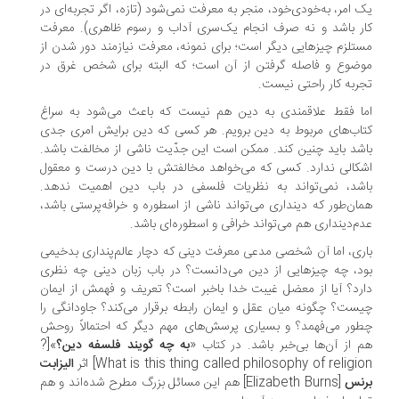
 امر، به‌خودی‌خود، منجر به معرفت نمی‌شود (تازه، اگر تجربه‌ای در
ر باشد و نه صرف انجام یک‌سری آداب و رسوم ظاهری). معرفت
تلزم چیزهایی دیگر است؛ برای نمونه، معرفت نیازمند دور شدن از
ضوع و فاصله گرفتن از آن است؛ که البته برای شخص غرق در
ربه کار راحتی نیست.
ا فقط علاقمندی به دین هم نیست که باعث می‌شود به سراغ
اب‌های مربوط به دین برویم. هر کسی که دین برایش امری جدی
شد باید چنین کند. ممکن است این جدّیت ناشی از مخالفت باشد.
کالی ندارد. کسی که می‌خواهد مخالفتش با دین درست و معقول
شد، نمی‌تواند به نظریات فلسفی در باب دین اهمیت ندهد.
ان‌طور که دینداری می‌تواند ناشی از اسطوره و خرافه‌پرستی باشد،
م‌دینداری هم می‌تواند خرافی و اسطوره‌ای باشد.
ری، اما آن شخصی مدعی معرفت دینی که دچار عالم‌پنداری بدخیمی
د، چه چیزهایی از دین می‌دانست؟ در باب زبان دینی چه نظری
رد؟ آیا از معضل غیبت خدا باخبر است؟ تعریف و فهمش از ایمان
ست؟ چگونه میان عقل و ایمان رابطه برقرار می‌کند؟ جاودانگی را
ور می‌فهمد؟ و بسیاری پرسش‌های مهم دیگر که احتمالاً روحش
 از آن‌ها بی‌خبر باشد. در کتاب «
به چه گویند فلسفه دین؟
»[?
What is this thing called philosophy of religi] اثر
الیزابت
نس
[Elizabeth Burns] هم این مسائل بزرگ مطرح شده‌اند و هم