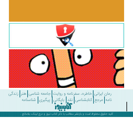
رمان ایرانی
خاطره، سفرنامه و روایت
جامعه شناسی
هنر
زندگی
نامه
مرجع
کتابشناسی
نقد
بایگانی
پیگیری
شناسنامه
کلیه حقوق محفوظ است و بازنشر مطالب با ذکر
کتاب نیوز
و درج لینک، بلامانع .