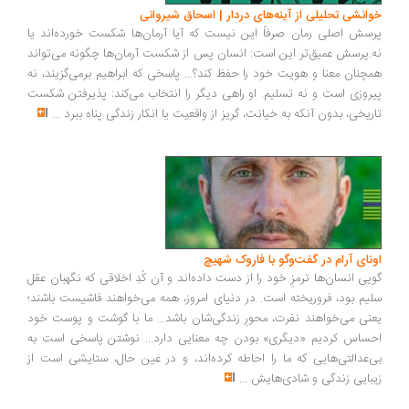
انشی تحلیلی از آینه‌های دردار | اسحاق شیروانی
سش اصلی رمان صرفاً این نیست که آیا آرمان‌ها شکست خورده‌اند یا
.پرسش عمیق‌تر این است: انسان پس از شکست آرمان‌ها چگونه می‌تواند
چنان معنا و هویت خود را حفظ کند؟... پاسخی که ابراهیم برمی‌گزیند، نه
روزی است و نه تسلیم. او راهی دیگر را انتخاب می‌کند: پذیرفتن شکست
ریخی، بدون آنکه به خیانت، گریز از واقعیت یا انکار زندگی پناه ببرد
...
ونای آرام در گفت‌وگو با فاروک شهیچ
یی انسان‌ها ترمزِ خود را از دست داده‌اند و آن کُدِ اخلاقی که نگهبان عقل
یم بود، فروریخته است. در دنیای امروز، همه می‌خواهند فاشیست باشند؛
نی می‌خواهند نفرت، محورِ زندگی‌شان باشد... ما با گوشت و پوست خود
ساس کردیم «دیگری» بودن چه معنایی دارد... نوشتن پاسخی است به
‌عدالتی‌هایی که ما را احاطه کرده‌اند، و در عین حال، ستایشی است از
بایی زندگی و شادی‌هایش
...