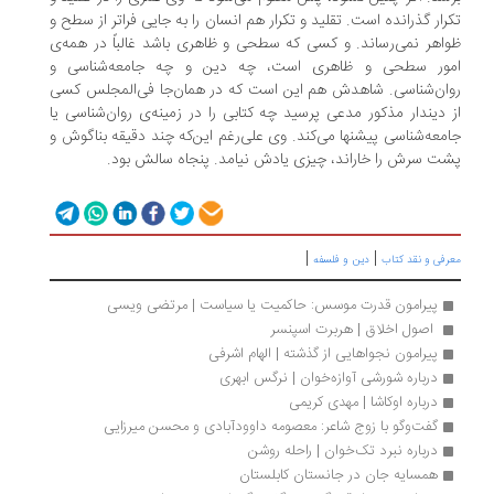
رار گذرانده است. تقلید و تکرار هم انسان را به جایی فراتر از سطح و
اهر نمی‌رساند. و کسی که سطحی و ظاهری باشد غالباً در همه‌ی
ور سطحی و ظاهری است، چه دین و چه جامعه‌شناسی و
ان‌شناسی. شاهدش هم این است که در همان‌جا فی‌المجلس کسی
 دیندار مذکور مدعی پرسید چه کتابی را در زمینه‌ی روان‌شناسی یا
معه‌شناسی پیشنها می‌کند. وی علی‌رغم این‌که چند دقیقه بناگوش و
ت سرش را خاراند، چیزی یادش نیامد. پنجاه سالش بود.
|
|
رفی و نقد کتاب
دین و فلسفه
پیرامون قدرت موسس: حاکمیت یا سیاست | مرتضی ویسی
 اصول اخلاق | هربرت اسپنسر
پیرامون نجواهایی از گذشته | الهام اشرفی
درباره شورشی آوازه‌خوان | نرگس ابهری
درباره اوکاشا | مهدی کریمی
گفت‌وگو با زوج شاعر: معصومه داوودآبادی و محسن میرزایی‌ 
درباره نبرد تک‌خوان | راحله روشن
همسایه جان در جانستان کابلستان