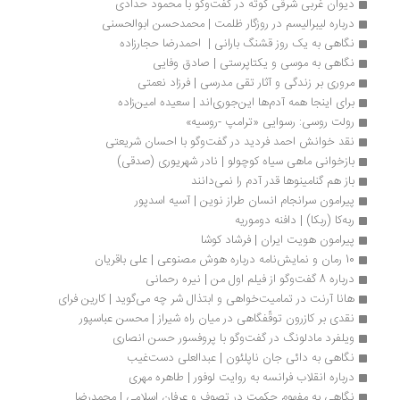
دیوان غربی شرقی گوته در گفت‌وگو با محمود حدادی
درباره لیبرالیسم در روزگار ظلمت | محمدحسن ابوالحسنی
نگاهی به یک روز قشنگ بارانی |  احمدرضا حجارزاده
نگاهی به موسی و یکتاپرستی | صادق وفایی
مروری بر زندگی و آثار تقی مدرسی | فرزاد نعمتی
برای اینجا همه آدم‌ها این‌جوری‌اند | سعیده امین‌زاده
رولت روسی: رسوایی «ترامپ -روسیه»
نقد خوانش احمد فردید در گفت‌وگو با احسان شریعتی
بازخوانی ماهی سیاه کوچولو | نادر شهریوری (صدقی)
باز هم گنامینوها قدر آدم را نمی‌دانند
پیرامون سرانجام انسان طراز نوین | آسیه اسدپور
ربه‌کا (ربکا) | دافنه دوموریه
پیرامون هویت ایران | فرشاد کوشا
10 رمان و نمایش‌نامه درباره هوش مصنوعی | علی باقریان
درباره 8 گفت‌وگو از فیلم اول من | نیره رحمانی
هانا آرنت در تمامیت‌خواهی و ابتذال شر چه می‌گوید | کارین فرای
نقدی بر کازرون توقّفگاهی در میان راه شیراز | محسن عباسپور
ویلفرد مادلونگ در گفت‌وگو با پروفسور حسن انصاری
نگاهی به دائی جان ناپلئون | عبدالعلی دست‌غیب‌
درباره انقلاب فرانسه به روایت لوفور | طاهره مهری
نگاهی به مفهوم حکمت در تصوف و عرفان اسلامی | محمدرضا 