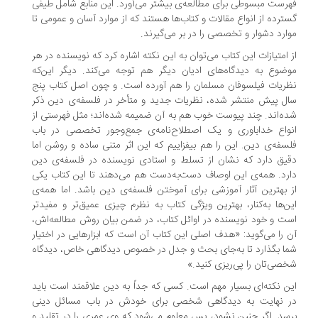
رست مبسوطی برای مطالعه‌ی بیشتر می‌آورد. این منابع شامل طیفی
ترده از انواع مقالات و کتاب‌ها هستند که از موارد آسان و عمومی تا
ارد دشوار و تخصصی را در بر می‌گیرند.
 امتیازات این کتاب می‌توان به این نکته اشاره کرد که نویسنده در هر
ضوع به دیدگاه‌های ادیان دیگر هم توجه می‌کند. دیگر این‌که
ریات فیلسوفان مسلمان را هم آورده است. و چون اصل کتاب پنج
ل پیش منتشر شده، نظریات جدید و متأخر در فلسفه‌ی دین ذکر
ه‌اند. چند پیوست خوب هم به آن ضمیمه شده‌اند؛ مثل فهرستی از
واع خداباوری و یک اصطلاح‌نامه‌ی جمع‌وجور تخصصی در باب
سفه‌ی دین. این را هم بیفزاییم که این اثر متنی ساده و روشن اما
یق دارد که نشان از تسلط و استادی نویسنده در فلسفه‌ی دین
رد. همه‌ی این اوصاف دست‌به‌دست هم می‌دهند تا این کتاب یکی
 بهترین آثار آموزشی برای آموختن فلسفه‌ی دین باشد. اما همه‌ی
ن‌ها به‌کنار، بهترین ویژگی کتاب به نظرم چیزی عمیق‌تر و مفیدتر
ت و خود نویسنده در اوائل کتاب، در ضمن بیان روش مطالعه‌اش،
 را می‌گوید: «هدف اصلی این کتاب آن است که ابزارهایی در اختیار
ا بگذارد تا به‌جای بحث و جدل در خصوص دیدگاهی خاص، دیدگاه
صی‌تان را پی‌ریزی کنید.»
ن نکته‌ای بسیار مهم است. کسی که جداً به دین علاقمند است باید
 نهایت به دیدگاهی شخصی برای خودش در باب مسائل دینی
سد. اگر چنین نشود، پس معلوم می‌شود که وی عمری را در تقلید و