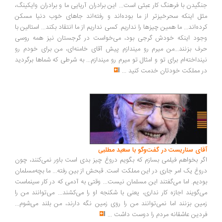
گیدن با فرهنگ کار عبثی است... این برادران آریایی ما و برادران وایکینگ،
ل اینکه سحرخیزتر از ما بوده‌اند و رفته‌اند جاهای خوب دنیا مسکن
ده‌اند... ما همین چیزها را نداریم. کسی نداریم از ما انتقاد بکند... استالین با
ود اینکه خودش گرجی بود، می‌خواست در گرجستان نیز همه روسی
ف بزنند...من میرم رو میندازم پیش آقای خامنه‌ای، من برای خودم رو
نداخته‌ام برای تو و امثال تو میرم رو میندازم... به شرطی که شماها برگردید
 مملکت خودتان خدمت کنید
...
ای سناریست در گفت‌وگو با سعید مطلبی
ر بخواهم فیلمی بسازم که بگویم دروغ چیز بدی است باور نمی‌کنند، چون
وغ یک امر جاری در این مملکت است. قبحش از بین رفته... ما بچه‌مسلمان
دیم. اما می‌گفتند این مسلمان نیست... وقتی به آدمی که در کار سینماست
‌گویند اجازه کار نداری، یعنی با شکنجه او را می‌کشند... می‌توانند من را
ین بزنند اما نمی‌توانند من را روی زمین نگه دارند، من بلند می‌شوم...
دین عاشقانه مردم را دوست داشت
...