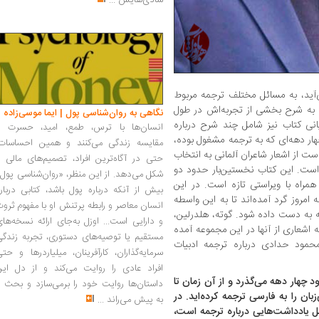
شادی‌هایش
...
آید، به مسائل مختلف ترجمه مربوط
به شرح بخشی از تجربه‌اش در طول
نگاهی به روان‌شناسی پول | ایما موسی‌زاده
نی کتاب نیز شامل چند شرح درباره
انسان‌ها با ترس، طمع، امید، حسرت و
هار دهه‌ای که به ترجمه مشغول بوده،
مقایسه زندگی می‌کنند و همین احساسات،
ت از اشعار شاعران آلمانی به انتخاب
حتی در آگاه‌ترین افراد، تصمیم‌های مالی ر
ست. این کتاب نخستین‌بار حدود دو
شکل می‌دهد. از این منظر، «روان‌شناسی پول
اه با ویراستی تازه است. در این
بیش از آنکه درباره پول باشد، کتابی دربار
امروز گرد آمده‌اند تا به این واسطه
انسان معاصر و رابطه پرتنش او با مفهوم ثرو
له به دست داده شود. گوته، هلدرلین،
و دارایی است... اوزل به‌جای ارائه نسخه‌ها
 اشعاری از آنها در این مجموعه آمده
مستقیم یا توصیه‌های دستوری، تجربه زندگی
حمود حدادی درباره ترجمه ادبیات
سرمایه‌گذاران، کارآفرینان، میلیاردرها و حت
افراد عادی را روایت می‌کند و از دل این
شار اولین ترجمه شما در سال 1363 حدود چهار دهه می‌گذرد و از آن زمان تا
داستان‌ها روایت خود را برمی‌سازد و بحث ر
زبان را به فارسی ترجمه کرده‌اید. در
به پیش می‌راند
...
یادداشت‌هایی درباره ترجمه است،