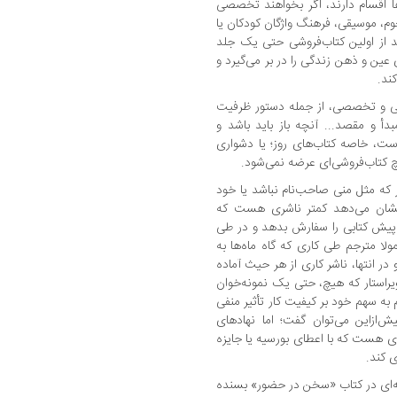
 اقسام دارند، اگر بخواهند تخصصی
وم، موسیقی، فرهنگ واژگان کودکان یا
نند از اولین کتاب‌فروشی حتی یک جلد
عین و ذهن زندگی را در بر می‌گیرد و
ند.
کلی و تخصصی، از جمله دستور ظرفیت
دأ و مقصد... آنچه باز باید باشد و
 است، خاصه کتاب‌های روز؛ یا دشواری
یچ کتاب‌فروشی‌ای عرضه نمی‌شود.
ر که مثل منی صاحب‌نام نباشد یا خود
 نشان می‌دهد کمتر ناشری هست که
اپیش کتابی را سفارش بدهد و در طی
ولا مترجم طی کاری که گاه ماه‌ها به
 انتها، ناشر کاری از هر حیث آماده
ویراستار که هیچ، حتی یک نمونه‌خوان
به سهم خود بر کیفیت کار تأثیر منفی
ش‌از‌این می‌توان گفت؛ اما نهادهای
دی هست که با اعطای بورسیه یا جایزه
 کند.
یسه‌ای در کتاب «سخن در حضور» بسنده