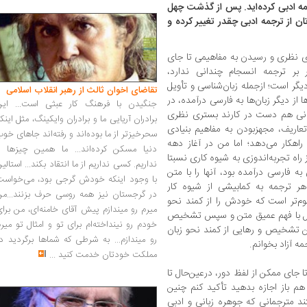
جمه ادبی کرده‌اید. پس از گذشت چهل
تان از ترجمه ادبی چقدر تغییر کرده و
 نظری و رسیدن به مفاهیمی تا جای
ر ترجمه انسجام چندانی ندارد،
ر است؛ از‌جمله زبان‌شناسی و تأویل
تقاضای اخوان ثالث از رهبر انقلاب اسلامی
ا از دیگر زبان‌ها به فارسی درآمده، در
جنگیدن با فرهنگ کار عبثی است... این
یرانی هم دست در کارند بستری نظری
برادران آریایی ما و برادران وایکینگ، مثل اینک
 تعاریف، مجهزبودن به مفاهیم بنیادی
سحرخیزتر از ما بوده‌اند و رفته‌اند جاهای خو
اهکار می‌دهد؛ اما من در آغاز دهه
دنیا مسکن کرده‌اند... ما همین چیزها را
اه تجربه‌اندوزی به شیوه کاری نسبتا
نداریم. کسی نداریم از ما انتقاد بکند... استالی
ه فارسی درآمده بود، آنها را با متن
با وجود اینکه خودش گرجی بود، می‌خواست
ر ترجمه به کمابیشی از شیوه کار
در گرجستان نیز همه روسی حرف بزنند...من
هوم‌تر است که خودش را از کمند نحو
میرم رو میندازم پیش آقای خامنه‌ای، من برا
 اول با فهم عمیق متن و سپس تشخیص
خودم رو نینداخته‌ام برای تو و امثال تو میر
تشخیص و رهایی از کمند نحو زبان
رو میندازم... به شرطی که شماها برگردید د
مه آزاد بخوانم.
مملکت خودتان خدمت کنید
...
ا جای ممکن از لفظ دور، درعین‌حال تا
هم باز اجازه بدهید تأکید کنم چنین
د مترجمانی که جوهره زبانی و ادبی