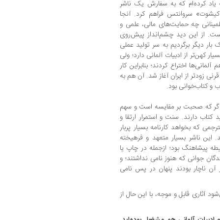
 یاد کرده‌ام که به سفارش یک ناشر
 کیشوت» سروانتس فراهم کرد. آنجا
طمینانی چه حمایت‌های مالی، علمی و
ست. از این دید چشم‌انداز پیش‌روی
بار دیگر برگردیم به سر تولید عملی
ار کهن‌تر از ادبیات آلمانی دارد؛ ولی
مانی‌ها اختراع کردند؛ بنابراین کار
رنی زودتر از ایران آغاز شد. آن هم به
و کتاب‌خوانی بود.
، اگر که صحبت بر مقایسه است و سهم
 کتاب دارند. سنت و استمرار ارتقا و
ترجمی که بخواهد کارنامه بسیار پربار
. این ناشر بسیار متعهد و فرهیخته
ه پیشاهنگ بود؛ از‌جمله در چاپ یا
گان جوانی که هنوز نامی نداشتند؛ و
آن ناچار بودند پنهان در پس نامی
 آثاری قابل و موجه، با این حال از
 ادبیات آلمانی هم مشغول بوده‌اید.