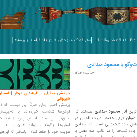
و فلسفه
اقتصاد
روانشناسی
شعر
کودک و نوجوان
طرح جلد
فیلم
طنز
ریشه‌ها
03 مرداد 1402
خوانشی تحلیلی از آینه‌های دردار | اسحاق
شیروانی
پرسش اصلی رمان صرفاً این نیست که آیا
‌ترین آثار
محمود حدادی
هستند که
آرمان‌ها شکست خورده‌اند یا نه.پرسش
 عنوان فرعی حضور ادبیات آلمانی در
عمیق‌تر این است: انسان پس از شکست
شامل یادداشت‌هایی است که حدادی
آرمان‌ها چگونه می‌تواند همچنان معنا و
ن یادداشت‌ها را در قالب سه فصل با
هویت خود را حفظ کند؟... پاسخی که ابراهی