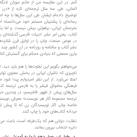
کنم. در این مقایسه من از خانم سوزان لانگه
آلمانی، طی سه سال ترجمه‌ای تازه از «دن‌
توضیح داده‌ام ایشان طی این سال‌ها با چه ا
رسانه‌ای را پشتیبان مستمر خود می‌دانسته ا
مترجمان ایرانی، برهوتی بیش نیست. و اما یک 
کتاب، یعنی امر نشر. ادبیات فارسی گذشته‌ای بسی
در عوض صنعت چاپ را در اوایل قرن شانزدهم آل
نشر کتاب و سالنامه و روزنامه در آن کشور چند ق
یاری صنعتی که بنیادی محکم برای گسترش کتاب 
می‌خواهم بگویم این تفاوت‌ها را هم باید دید
ناچیزی که ناشران ایرانی در بخش معنوی تولید
اعتلا می‌آورد. از این نظر امیدوارم پیدا شود م
فرهنگی ساموئل فیشر را به فارسی ترجمه کند
سال‌های پیش از ظهور فاشیسم، در چندین حیط
ترجمه مجموعه آثار هر نویسنده؛ معرفی نویسند
خاصه چاپ آثار نویسندگان زن که تا پیش از 
مردانه کتاب‌های خود را چاپ کنند.
نظارت دولتی هم که یک‌طرفه است، باعث می‌شود
دایره انتخاب بیرون بمانند.
‌ در طول این چهار دهه شما به آموزش زبان و