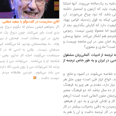
به ره یک‌ساله» می‌روند. آنها استثنا
یت باید که آزمون و استمرار داشته
انی باشد که دود چراغ می‌خورند. آن
اینکه به قول زنده‌یاد فرامرز بهزاد
آقای سناریست در گفت‌وگو با سعید مطلبی
کیفیت دارد که کنارش بگذاریم، بعد از
اگر بخواهم فیلمی بسازم که بگویم دروغ چی
بیم؛ اما معمولا چنین نیست. رجوعی
بدی است باور نمی‌کنند، چون دروغ یک امر
مترجم هم آشکار می‌کند. منتها پرسش
جاری در این مملکت است. قبحش از بین
ط امان عمر، در این جامعه چیست و
رفته... ما بچه‌مسلمان بودیم. اما می‌گفتند ای
ر است؟ مادی و معنوی؟
مسلمان نیست... وقتی به آدمی که در کار
ه ترجمه از ادبیات آلمانی‌زبان مشغول
سینماست می‌گویند اجازه کار نداری، یعنی ب
دبی در ایران و به طور خاص ترجمه از
شکنجه او را می‌کشند... می‌توانند من را زمی
بزنند اما نمی‌توانند من را روی زمین نگه دارند
من بلند می‌شوم... فردین عاشقانه مردم را
ه خلاصه می‌شوند در کمبود و مانع. و
دوست داشت
...
د، انواع ابزار فنی است؛ چون مثل هر
نیاز دارد، مقدم بر هر چیز به فرهنگ
از ده سال نباشد که دو فرهنگ معتبر
ترجمان متون آلمانی آمده است؛ آن‌هم
کار و تلاش فردی و به دور از هیاهو.
دن به دقتی به‌مراتب بیشتر در کار
م در کار ترجمه داشت و آن را هم به