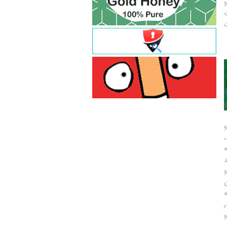
و
ت
ت
و
و
ر