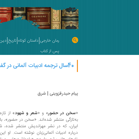
رمان خارجی
داستان کوتاه
تاریخ
دین 
پس از کتاب
40سال ترجمه ادبیات آلمانی در گفت‌وگو با محمود حدادی
پیام حیدرقزوینی | شرق
«
سخن در حضور
» و «
شعر و شهود
» از تازه
به‌تازگی منتشر شده‌اند. «سخن در حضور»، با
ایران، که در نشر مهراندیش منتشر شده، 
درباره ادبیات آلمانی‌زبان نوشته است. او ای