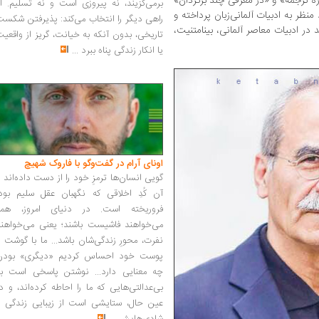
ره ترجمه» و «در معرفی چند برگردان»
برمی‌گزیند، نه پیروزی است و نه تسلیم. ا
ظر به ادبیات آلمانی‌زبان پرداخته و
راهی دیگر را انتخاب می‌کند: پذیرفتن شکس
در ادبیات معاصر آلمانی، بینامتنیت،
تاریخی، بدون آنکه به خیانت، گریز از واقعی
یا انکار زندگی پناه ببرد
...
اونای آرام در گفت‌وگو با فاروک شهیچ‭
گویی انسان‌ها ترمزِ خود را از دست داده‌اند 
آن کُدِ اخلاقی که نگهبان عقل سلیم بود،
فروریخته است. در دنیای امروز، همه
می‌خواهند فاشیست باشند؛ یعنی می‌خواهند
نفرت، محورِ زندگی‌شان باشد... ما با گوشت 
پوست خود احساس کردیم «دیگری» بودن
چه معنایی دارد... نوشتن پاسخی است به
بی‌عدالتی‌هایی که ما را احاطه کرده‌اند، و د
عین حال، ستایشی است از زیبایی زندگی و