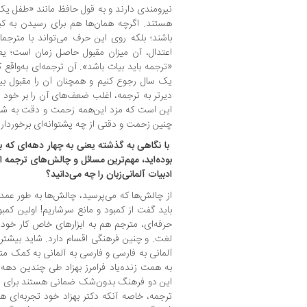
نیرومندی دارند و به قول حافظ مانند «طفل یک‌ش
هستند. اگرچه همان‌ها هم برای رسیدن به کیف
باشند؛ بلکه روی این حرف می‌تواند با مترجم
اعتدال، آن میزان مقبول حاصل زمان است؛ یعنی 
«ترجمه باید بیات باشد». آن ترجمه‌ای به‌واقع 
یک سال رجوع کنیم و همچنان آن را مقبول بیا
دیرتر به ترجمه، اغلب ضعف‌های آن را بر خود 
این است که مزد این‌همه زحمت و دقت به شر
چنین زحمت و دقتی از چه پشتوانه‌ای برخوردا
‌ با نگاهی به گذشته یعنی به چهار دهه‌ای که ب
بوده‌اید، مهم‌ترین مسائل و چالش‌های ترجمه ا
ادبیات آلمانی‌زبان را چه می‌دانید؟
از چالش‌ها که می‌پرسید، چالش‌ها به طور عمد
باید گفت از کمبود و مانع سرشاریم! اولین کمبو
حرفه‌ای، مترجم هم به ابزارهای خاص کار خود 
لغت. و چنین فرهنگی اقسام دارد. شاید بیشتر 
آلمانی به فارسی و فارسی به آلمانی به کمک م
به همت زنده‌یاد فرامرز بهزاد طی چندین دهه 
این دو فرهنگ بدون‌شک ضمانی هستند برای رسی
ترجمه، خاصه آنکه دکتر بهزاد خود تجربه‌ای ه