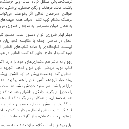
فرهنگ‌هایش منتقل کرده است؛ ولی فرهنگ‌ها
باشند، مانند فرهنگ واژگان فلسفی، پزشکی، نج
جوانان. مترجمان آلمانی اگر بخواهند، می‌توا
فرهنگ دشنام تهیه کنند! ادبیات همه حیطه‌های 
به همان میزان دسترسی به مرجع را ضروری می‌ک
دیگر ابزار ضروری انواع دستور است، دستور 
افعال در ساختن جمله یا مقایسه نحو زبان مب
نیست، کتابخانه‌ای با خزانه کتاب‌های آلمانی
تهیه کتاب‌ از خارج، جایی که کتب آلمانی در ه
رجوع به ناشر هم دشواری‌های خود را دارد. اگ
کتاب نوید فروشی قابل قبول ندهد، تجربه
استقبال کند. به‌ندرت پیش می‌آید ناشری پیش
روند دراز ترجمه، تأمین نان را هم بپذیرد. معم
درازا می‌کشد، سر سفره خودش نشسته است و در
را تحویل می‌گیرد. وانگهی ناشرانی هستند که 
هم به دستیاری و همکاری نمی‌گیرند که این هم 
می‌گذارد. از نقش انفعالی بسیاری ناشران بی
فرهنگی شاید نقشی انفعالی‌تر دارند. کمتر بنیا
از مترجم حمایت مادی و از آثارش حمایت معنوی
برای پرهیز از اطناب کلام اجازه بدهید به مقا