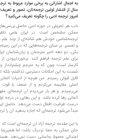
به اجمال اشاراتی به برخی موارد مربوط به تر
سال از انتشار اولین ترجمه‌تان، تصور و تعریف‌
امروز ترجمه ادبی را چگونه تعریف می‌کنید؟
خب هر تعریفی در حوزه ادبی حاصل بررسی‌های
ممکن مشخص است. در ایران علمی ناظر ب
ترجمه‌شناسی خودش هم شاخه‌ای از چند علم دیگ
و تفسیر. بر مبنای ترجمه‌هایی که در این زمینه‌ه
یکی، دو دهه اخیر مترجمان و زبان‌شناسان ا
برای علم ترجمه فراهم کنند. برخورداربودن از
کارساز است؛ چون که به مترجم چشم‌انداز و ر
شصت به این امکانات دسترسی نداشتم؛ بلکه از ر
قابل قبولی رسیدم. من هرچه از ادبیات آلمانی ب
اصلی مقایسه می‌کردم و از ضعف یا قوت ه
می‌رسیدم. و هر بار می‌دیدم آن ترجمه‌ای مف
آلمانی رها کرده باشد. و این رهایی در درجه
درست ظرفیت افعال دست می‌دهد. حاصل این 
مبدأ می‌شود ترجمه‌ای که اجازه بدهید آن را ترج
با این مقدمه ترجمه آزاد آن ترجمه‌ای است که ت
جای ممکن به معنا نزدیک باشد؛ اما همین‌جا 
اعتدالی معمولا به‌آسانی دست نمی‌دهد. هستن