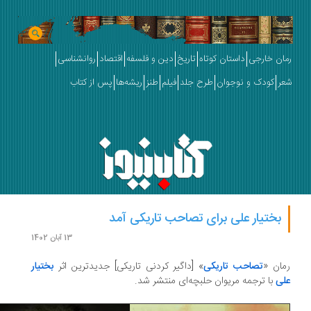
ان خارجی
داستان کوتاه
تاریخ
دین و فلسفه
اقتصاد
روانشناسی
ر
کودک و نوجوان
طرح جلد
فیلم
طنز
ریشه‌ها
پس از کتاب
بختیار علی برای تصاحب تاریکی آمد
13 آبان 1402
ان «
تصاحب تاریکی
» [داگیر کردنی تاریکی] جدیدترین اثر
بختیار
لی
با ترجمه مریوان حلبچه‌ای منتشر شد.