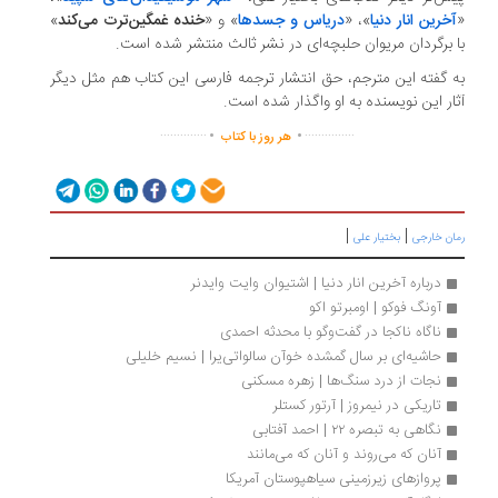
آخرین انار دنیا
»، «
دریاس و جسدها
» و «
خنده غمگین‌ترت می‌کند
»
 برگردان مریوان حلبچه‌ای در نشر ثالث منتشر شده است.
 گفته این مترجم، حق انتشار ترجمه فارسی این کتاب هم مثل دیگر
ار این نویسندە به او واگذار شدە است.
.
.
..............
...............
هر روز با کتاب
|
|
ان خارجی
بختیار علی
درباره آخرین انار دنیا | اشتیوان وایت وایدنر
آونگ فوکو | اومبرتو اکو
ناگاه ناکجا در گفت‌وگو با محدثه احمدی
حاشیه‌ای بر سال گمشده خوآن سالواتی‌یرا | نسیم خلیلی
نجات از درد سنگ‌ها | زهره مسکنی
تاریکی در نیمروز | آرتور کستلر
نگاهی به تبصره ۲۲ | احمد آفتابی
آنان که می‌روند و آنان که می‌مانند
پروازهای زیرزمینی سیاهپوستان آمریکا