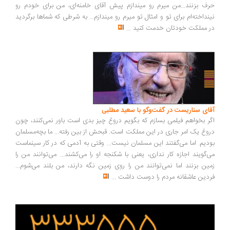
ف بزنند...من میرم رو میندازم پیش آقای خامنه‌ای، من برای خودم رو
نداخته‌ام برای تو و امثال تو میرم رو میندازم... به شرطی که شماها برگردید
 مملکت خودتان خدمت کنید
...
ای سناریست در گفت‌وگو با سعید مطلبی
ر بخواهم فیلمی بسازم که بگویم دروغ چیز بدی است باور نمی‌کنند، چون
وغ یک امر جاری در این مملکت است. قبحش از بین رفته... ما بچه‌مسلمان
دیم. اما می‌گفتند این مسلمان نیست... وقتی به آدمی که در کار سینماست
‌گویند اجازه کار نداری، یعنی با شکنجه او را می‌کشند... می‌توانند من را
ین بزنند اما نمی‌توانند من را روی زمین نگه دارند، من بلند می‌شوم...
دین عاشقانه مردم را دوست داشت
...