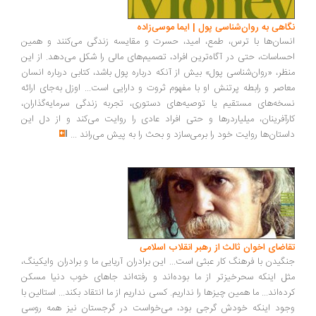
اهی به روان‌شناسی پول | ایما موسی‌زاده
سان‌ها با ترس، طمع، امید، حسرت و مقایسه زندگی می‌کنند و همین
ساسات، حتی در آگاه‌ترین افراد، تصمیم‌های مالی را شکل می‌دهد. از این
ظر، «روان‌شناسی پول» بیش از آنکه درباره پول باشد، کتابی درباره انسان
اصر و رابطه پرتنش او با مفهوم ثروت و دارایی است... اوزل به‌جای ارائه
خه‌های مستقیم یا توصیه‌های دستوری، تجربه زندگی سرمایه‌گذاران،
رآفرینان، میلیاردرها و حتی افراد عادی را روایت می‌کند و از دل این
ستان‌ها روایت خود را برمی‌سازد و بحث را به پیش می‌راند
...
اضای اخوان ثالث از رهبر انقلاب اسلامی
گیدن با فرهنگ کار عبثی است... این برادران آریایی ما و برادران وایکینگ،
ل اینکه سحرخیزتر از ما بوده‌اند و رفته‌اند جاهای خوب دنیا مسکن
ده‌اند... ما همین چیزها را نداریم. کسی نداریم از ما انتقاد بکند... استالین با
ود اینکه خودش گرجی بود، می‌خواست در گرجستان نیز همه روسی