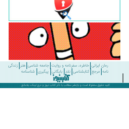
رمان ایرانی
خاطره، سفرنامه و روایت
جامعه شناسی
هنر
زندگی
نامه
مرجع
کتابشناسی
نقد
بایگانی
پیگیری
شناسنامه
کلیه حقوق محفوظ است و بازنشر مطالب با ذکر
کتاب نیوز
و درج لینک، بلامانع .