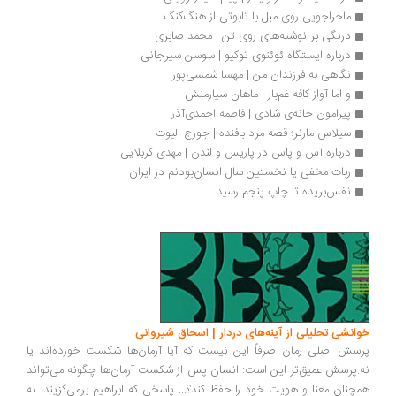
ماجراجویی روی مبل با تابوتی از هنگ‌کنگ
درنگی بر نوشته‌های روی تن | محمد صابری
درباره ایستگاه ئوئنوی توکیو | سوسن سیرجانی
نگاهی به فرزندان من | مهسا شمسی‌پور
و اما آواز کافه غم‌بار | ماهان سیارمنش
پیرامون خانه‌ی شادی | فاطمه احمدی‌آذر
سیلاس مارنر؛ قصه مرد بافنده | جورج الیوت
درباره آس و پاس در پاریس و لندن | مهد‌ی کربلایی
ربات مخفی یا نخستین سال انسان‌بودنم در ایران
نفس‌بریده تا چاپ پنجم رسید
انشی تحلیلی از آینه‌های دردار | اسحاق شیروانی
سش اصلی رمان صرفاً این نیست که آیا آرمان‌ها شکست خورده‌اند یا
.پرسش عمیق‌تر این است: انسان پس از شکست آرمان‌ها چگونه می‌تواند
چنان معنا و هویت خود را حفظ کند؟... پاسخی که ابراهیم برمی‌گزیند، نه