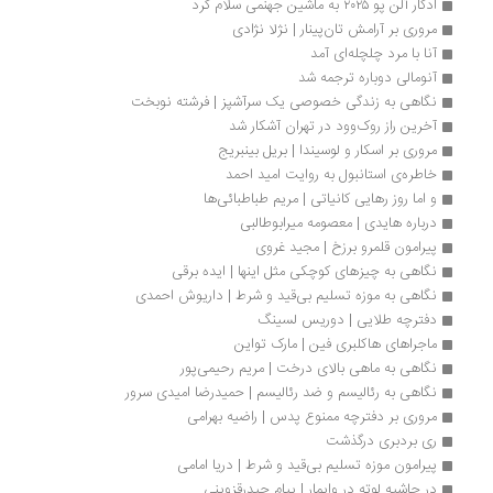
ادگار آلن پو ۲۰۲۵ به ماشین جهنمی سلام کرد
مروری بر آرامش تان‌پینار | نژلا نژادی
آنا با مرد چلچله‌ای آمد
آنومالی دوباره ترجمه شد
نگاهی به زندگی خصوصی یک سرآشپز | فرشته نوبخت
آخرین راز روک‌وود در تهران آشکار شد
مروری بر اسکار و لوسیندا | بریل بینبریج
خاطره‌ی استانبول به روایت امید احمد
و اما روز رهایی کانیاتی | مریم طباطبائی‌ها
درباره هایدی | معصومه میرابوطالبی
پیرامون قلمرو برزخ | مجید غروی
نگاهی به چیزهای کوچکی مثل اینها | ایده برقی
نگاهی به موزه تسلیم بی‌قید و شرط | داریوش احمدی
دفترچه طلایی | دوریس لسینگ
ماجراهای هاکلبری فین | مارک تواین
نگاهی به ماهی بالای درخت | مریم رحیمی‌پور
نگاهی به رئالیسم و ضد رئالیسم | حمیدرضا امیدی سرور
مروری بر دفترچه ممنوع پدس | راضیه بهرامی 
ری بردبری درگذشت
پیرامون موزه‌ تسلیم بی‌قید و شرط | دریا امامی
در حاشیه لوته در وایمار | پیام حیدرقزوینی