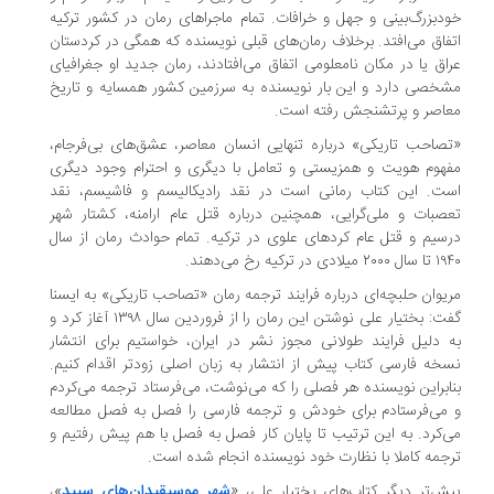
دبزرگ‌بینی و جهل و خرافات. تمام ماجراهای رمان در کشور ترکیه
فاق می‌افتد. برخلاف رمان‌های قبلی نویسندە کە همگی در کردستان
اق یا در مکان نامعلومی اتفاق می‌افتادند، رمان جدید او جغرافیای
خصی دارد و این بار نویسنده به سرزمین کشور همسایه و تاریخ
اصر و پرتشنجش رفته است.
صاحب تاریکی» دربارە تنهایی انسان معاصر، عشق‌های بی‌فرجام،
هوم هویت و همزیستی و تعامل با دیگری و احترام وجود دیگری
ت. این کتاب رمانی است در نقد رادیکالیسم و فاشیسم، نقد
صبات و ملی‌گرایی، همچنین درباره قتل عام ارامنه، کشتار شهر
سیم و قتل عام کردهای علوی در ترکیە. تمام حوادث رمان از سال
۲۰ میلادی در ترکیە رخ می‌دهند.
یوان حلبچه‌ای درباره فرایند ترجمه رمان «تصاحب تاریکی» به ایسنا
گفت: بختیار علی نوشتن این رمان را از فروردین سال ١٣٩٨ آغاز کرد و
 دلیل فرایند طولانی مجوز نشر در ایران، خواستیم برای انتشار
خە فارسی کتاب پیش از انتشار بە زبان اصلی زودتر اقدام کنیم.
ابراین نویسنده هر فصلی را که می‌نوشت، می‌فرستاد ترجمە می‌کردم
می‌فرستادم برای خودش و ترجمه فارسی را فصل به فصل مطالعه
‌کرد. به این ترتیب تا پایان کار فصل بە فصل با هم پیش رفتیم و
جمە کاملا با نظارت خود نویسندە انجام شدە است.
ش‌تر دیگر کتاب‌های بختیار علی، «
شهر موسیقیدان‌های سپید
»،