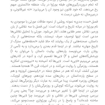
 تمام درون‌درگیری‌های طبقه بورژوا در یک منطقه خاکستری مبهم
‌ می‌دهد، که خود قانون نیز وجود آن را می‌پذیرد: «نه غیرقانونی، و
عین‌حال، نه خیلی‌ درست.»
ل «سده جدی» نمونه روشنی از نحوه ملاقات مورتی با موجودی به
م بورژوا در میانه‌ تاریخ و ادبیات است: این فصل با سه نقاشی از یان
میر، نقاش عصر طلایی هلند، آغاز می‌شود. مورتی با تحلیل نقاشی‌ها
عی است اینها توصیف صرف نیستند، بلکه صحنه‌هایی از یک
ستان، صحنه‌هایی از یک روایتند که حالا شاید «لحظه‌هایی سترگ از
ریخ جهان» نباشند. او در اینجا قدم بعدی را برمی‌دارد و به تأسی از
رولان بارت می‌نویسد پاره‌های روایت داستان را می‌توان به 1)
چرخش‌گاه‌های اصلی و 2) لایی‌ها تقسیم کرد، و آنچه در کادرهای
میر می‌بینیم «لایی» است. لایی‌ها که آمیخته به «نیرومندی امکان»
هستند، روزمرگی را روایت می‌کنند و در ادبیات قرن 19 همه‌جا هستند.
رتی کشف کرده که هم در سطح جمله در «رابینسون کروزو» و هم
 سطح پاره‌داستان در رمان‌های سده نوزدهم، چیزهای کوچک،
زهای روزمره اهمیت پیدا می‌کنند. به عبارت دیگر روزمرگی‌ها، تبدیل
 روایت می‌شوند بی‌آنکه کوچکی و روزمرگی‌شان را از دست بدهند.
رتی در اینجا افق را تغییر می‌دهد و می‌پرسد: چرا؟ یعنی پس از
رسی چیستی لایی‌ها در نقاشی و نثر، می‌پرسد چرا لایی‌‌ها چنین
خته شده‌اند؟ و پاسخ را در زندگی بورژوازی جست‌وجو می‌کند،