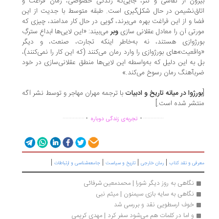
رون از نقاشی و نثر، جایی‌که زندگی خصوصی، زمان فراغت و
اق‌نشیمن در حال شکل‌گیری است. طبقه متوسط با جدیت از این
ا و از این فراغت بهره می‌برند، گویی در حال کار مدامند، چیزی که
رتی آن را معادل عقلانی سازی
وبر
می‌بیند: «این لایی‌ها ابداعِ سترگِ
رژوازی هستند، نه به‌خاطر اینکه تجارت، صنعت، و دیگر
اقعیت»‌های بورژوازی را وارد رمان می‌کنند (که این کار را نمی‌کنند)،
 به این دلیل که به‌واسطه این لایی‌ها منطق عقلانی‌سازی در خود
بآهنگ رمان رسوخ می‌کند.»
رژوا در ميانه‌ تاريخ و ادبيات
با ترجمه مهران مهاجر و توسط نشر آگه
تشر شده است.]
.
.
...............
..............
تجربه‌ی زندگی دوباره
|
|
|
|
رفی و نقد کتاب
رمان خارجی
تاریخ و سیاست
جامعه‌شناسی و ارتباطات
نگاهی به روز دیگر شورا | محمدمعین شرفائی
نگاهی به سایه بازی سیمنون | میثم نبی 
خوف ارسطویی نقد و بررسی شد
و اما در کلمات هم می‌شود سفر کرد | مهدی کریمی