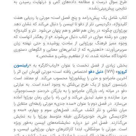
ح سوال درست و مطالعه داده‌های کمی و درنهایت رسیدن به
ایجی پیش‌بینی‌نشده.
اب شامل یک پیش‌درآمد و پنج فصل است؛ مورتی با ردیابی هفت
ید‌واژه‌، دگردیسی نثر از دفو تا ایبسن را دنبال می‌کند که نشان دهد
رژوازی چگونه در رمان هم ظاهر و هم پنهان می‌شود. نثر و کلیدواژه
ن دو رشته موازی در کتاب دنبال می‌شوند «و از رهگذر آنهاست که
وه ممیز فرهنگ بورژوایی از ساحتِ پوشیده و حتی نهفته‌ زبان
برمی‌آورند: «ذهنیتی» که از تداعی‌های معنایی و الگوهای دستوری
خودآگاه ساخته شده، نه از مفاهیم روشن و مشخص.»
ش زیادی از فصل نخست با عنوان «ارباب-کارگر» به «
رابینسون
وزو
» (1719)
دنیل دفو
اختصاص یافته است؛ مورتی قهرمان این اثر را
رین ماجراجو و متن را پیشابورژوا محسوب می‌کند. او معتقد است
بینسون کروزو از یک طرح بی‌شکل به وجود ‌آمده است. به عبارتی
و در میانه راه، بازرگان ماجراجو را به بازرگان خردمندِ جست‌وجوگر،
دِ سازنده و مفید تبدیل می‌کند و این راه را برای رمان بورژوا آماده
‌سازد. در فصل دوم با عنوان «سده‌ جدی» مورتی رابطه‌‌ای متقابل را
ان نقاشی و نثر کشف می‌کند. فصل‌های سوم و چهارم، «مه» و
ژدیسگی ملی»، خودویرانگری طبقه متوسط بورژوا را به نمایش
ی‌گذارند. فصل آخر نیز درباره نمایشنامه‌های ایبسن به‌طور ویژه
ت. مورتی با موشکافی، ابتدا کاراکترهای جهان بورژوایی ایبسن، و
س بدکاری‌ها در آثار ایبسن را ورانداز می‌کند. مورتی کشف می‌کند