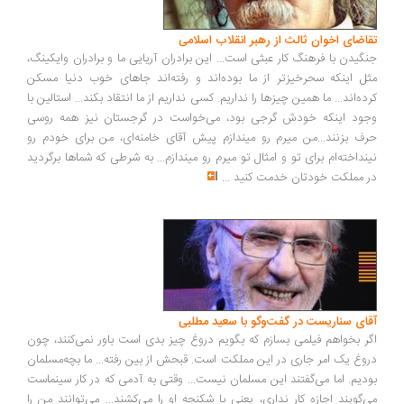
اضای اخوان ثالث از رهبر انقلاب اسلامی
گیدن با فرهنگ کار عبثی است... این برادران آریایی ما و برادران وایکینگ،
ل اینکه سحرخیزتر از ما بوده‌اند و رفته‌اند جاهای خوب دنیا مسکن
ده‌اند... ما همین چیزها را نداریم. کسی نداریم از ما انتقاد بکند... استالین با
ود اینکه خودش گرجی بود، می‌خواست در گرجستان نیز همه روسی
ف بزنند...من میرم رو میندازم پیش آقای خامنه‌ای، من برای خودم رو
نداخته‌ام برای تو و امثال تو میرم رو میندازم... به شرطی که شماها برگردید
 مملکت خودتان خدمت کنید
...
ای سناریست در گفت‌وگو با سعید مطلبی
ر بخواهم فیلمی بسازم که بگویم دروغ چیز بدی است باور نمی‌کنند، چون
وغ یک امر جاری در این مملکت است. قبحش از بین رفته... ما بچه‌مسلمان
دیم. اما می‌گفتند این مسلمان نیست... وقتی به آدمی که در کار سینماست
‌گویند اجازه کار نداری، یعنی با شکنجه او را می‌کشند... می‌توانند من را