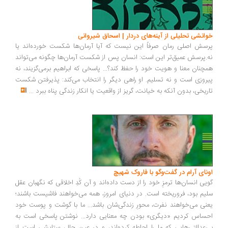
انشی تحلیلی از آینه‌های دردار | اسحاق شیروانی
سش اصلی رمان صرفاً این نیست که آیا آرمان‌ها شکست خورده‌اند یا
.پرسش عمیق‌تر این است: انسان پس از شکست آرمان‌ها چگونه می‌تواند
چنان معنا و هویت خود را حفظ کند؟... پاسخی که ابراهیم برمی‌گزیند، نه
روزی است و نه تسلیم. او راهی دیگر را انتخاب می‌کند: پذیرفتن شکست
ریخی، بدون آنکه به خیانت، گریز از واقعیت یا انکار زندگی پناه ببرد
...
ونای آرام در گفت‌وگو با فاروک شهیچ
یی انسان‌ها ترمزِ خود را از دست داده‌اند و آن کُدِ اخلاقی که نگهبان عقل
یم بود، فروریخته است. در دنیای امروز، همه می‌خواهند فاشیست باشند؛
نی می‌خواهند نفرت، محورِ زندگی‌شان باشد... ما با گوشت و پوست خود
ساس کردیم «دیگری» بودن چه معنایی دارد... نوشتن پاسخی است به
‌عدالتی‌هایی که ما را احاطه کرده‌اند، و در عین حال، ستایشی است از