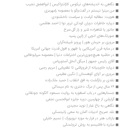
نگاهی به اندیشه‌های نیکوس کازانتزاکیس | ابوالفضل نجیب
من میترا نیستم در گفت‌وگو با معصومه رامهرمزی
هویت: مطالبه کرامت و سیاست ناخشنودی
درباره خاطرات دوران کودکی ترور نوا | احمد هاشمی
جانور یا شاهزاده شیر و راز گل سرخ
صورتک‌های انچی از ژاپن رسید
مروری بر حرمان هور | پرویز شیشه‌گران
در سایه قرن آمریکایی یا ظهور و افول قدرت جهانی آمریکا
در حاشیه هیچ‌جوری‌ترین اختراعات دنیا | معصومه میرابوطالبی
آقای رئیس جمهور | میگل آنخل آستوریاس
درباره خاورمیانه از فروپاشی تا نظم‌یابی | مریم رجبی
مروری بر آوای کوهستان | نگین عظیمی
نقدی بر بازگشت به افق انقلاب | حمید ملک‌زاده
۲۶ سال پس از مرگ دختری به نام میساکی
جستارهایی در باب اسطوره به روایت مسعود آلگونه جونقانی
گزارشی از چهارمین دوره جایزه ابوالحسن نجفی
نگاهی به باغ غبار | نوید مجیدی
نقد صریح ادبیات آلمان به سعی رانیتسکی
بازتاب هنر در فرار به موزه نیویورک | نسیم خلیلی
مبارزه با فاشیسم به روش تروتسکی