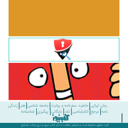
رمان ایرانی
خاطره، سفرنامه و روایت
جامعه شناسی
هنر
زندگی
نامه
مرجع
کتابشناسی
نقد
بایگانی
پیگیری
شناسنامه
کلیه حقوق محفوظ است و بازنشر مطالب با ذکر
کتاب نیوز
و درج لینک، بلامانع .