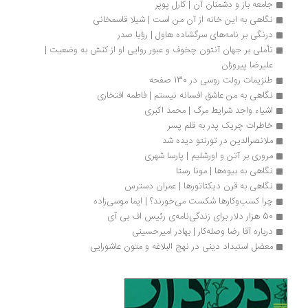
جامعه باز و دشمنان آن | کارل پوپر
نگاهی به این خانه از آن من است | شیلا قاسمخانی
درنگی بر نامه‌های سرگشاده هاول | رؤیا صدر
تأملی بر جهان آنتون چخوف و عبور روایی او از کنش به وضعیت | 
علیرضا پیروزان
طنزیمات رولت روسی در 130 صفحه
نگاهی به من عاشق افسانه نیستم | فاطمه افتخاری
اشیاء واجد شرایط مرگ | محمد اکبری
خاطرات چریک پدر به قلم پسر
ملانصرالدین در تورنتو دیده شد
مروری بر آتن و اورشلیم | پارسا شهری
نگاهی به بیوه‌ها | مونا رستا 
نگاهی به قرن دیکتاتورها | عمران دسترس
چرا کسب‌وکارها شکست می‌خورند؟ | ایما موسی‌زاده
50 هزار دلار برای زندگی‌نامه‌ی رئیس اف بی آی
درباره آقا رضا وصله‌کار | بهادر امیرحسینی
معضل استبداد دینی در نهج البلاغه و متون عاشورایی