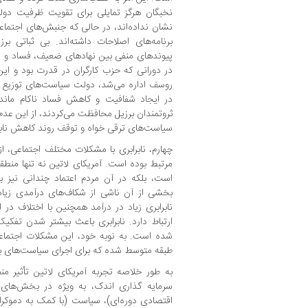
نخبگان هرگز تمایلی برای تقویت ظرفیت دول
نشان نداده‌اند، در حالی که جنبش‌های اجتماع
برنامه‌های اصلاحات داشته‌اند. بی ثباتی بر
پیوندهای منفی بین نهادهای ضعیف، فساد و در
در دورانی که حزب کارگران در قدرت بود و این 
روسف اداره می‌شد، دولت سیاست‌های توزیع را 
در ایجاد شفافیت و کاهش فساد ناکام ماند.
ثروتمندان برزیل محافظت می‌کردند، از این ع
سیاست‌های ترقی خواه و توقف روند کاهش نابرا
چهارم، نابرابری با مشکلات مختلف اجتماعی، ا
مرتبط بوده است. آمریکای لاتین نه تنها منطقه
است، بلکه در آن مردم اعتماد چندانی نیز ب
بخشی از آن ناشی از شکاف‌های درآمدی زیاد 
نابرابری زیاد در درآمد همچنین با اختلاف در
ارتباط دارد. نابرابری باعث بیشتر شدن تفک
شده است. به نوبه خود، این مشکلات اجتماعی
طبقه متوسط شده که برای اجرای سیاست‌های باز
به طور خلاصه تجربه آمریکای لاتین تأثیر منف
سرمایه گذاری اندک، به ویژه در بخش‌های پ
اقتصادی دوره‌ای)، سیاست (با کمک به دموک