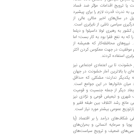
ت یا ترویج اقدامات مؤثر ضد فساد
ی به ندرت قدرت لازم را برای پیشبرد
زیل در سال‌های اخیر مثالی عالی از
گیری سیاسی ناشی از نابرابری است.
کشور به رهبری لولا داسیلوا و دیلما
که به نفع فقرا بود به کار بست؛ اما
 نیروهای محافظه‌کار که همیشه از
دم موفقیت در جهت معکوس کردن اکثر
بری استفاده کردند.
ز خشونت تا بی اعتمادی اجتماعی نیز
‌ای با بالاترین آمار خشونت در جهان
ه یکدیگر ندارند؛ مشکلی که حداقل
میان خانوارها در این جوامع است.
 ابعاد دیگر از جمله جنسیت و قومیت
یک شهری و تبعیض قومی و نژادی نیز
 مانع رشد ائتلاف بین طبقه فقیر و
توزیع عمومی بیشتر مورد نیاز است.
ی شکاف‌های درآمد را بر اقتصاد (با
ویا و سرمایه انسانی و بحران‌های
راسی‌های ضعیف و ترویج سیاست‌های