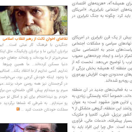
ه برای همیشه؟»، «هزینه‌های اقتصادی
نه‌های اجتماعی نابرابری»، «آمریکای
باید کرد: چگونه به جنگ نابرابری در
یش از یک قرن نابرابری در آمریکای
تقاضای اخوان ثالث از رهبر انقلاب اسلامی
 نهادهای سیاسی و مشکلات اجتماعی
جنگیدن با فرهنگ کار عبثی است... این
است‌های منجر به اختصاصی سازی
برادران آریایی ما و برادران وایکینگ، مثل اینک
رکز درآمد و ایجاد چرخه‌هایی معیوب
سحرخیزتر از ما بوده‌اند و رفته‌اند جاهای خو
رب را توضیح می‌دهد. نخست که از
دنیا مسکن کرده‌اند... ما همین چیزها را
 این منطقه که همیشه بخش بزرگی از
نداریم. کسی نداریم از ما انتقاد بکند... استالی
شوق‌های محدودی جهت افزایش بهره‌وری
با وجود اینکه خودش گرجی بود، می‌خواست
وبه‌رو شده‌اند.
در گرجستان نیز همه روسی حرف بزنند...من
 به فعالیت‌های جدید در آن منطقه
میرم رو میندازم پیش آقای خامنه‌ای، من برا
ه‌اند، خصوصاً آنکه وابستگی زیادی به
خودم رو نینداخته‌ام برای تو و امثال تو میر
ی لاتین هنوز مشهود است؛ به عنوان
رو میندازم... به شرطی که شماها برگردید د
مثال، هنگام بررسی نویسنده از لیست ۱۰ فرد ثروتمند این منطقه، گروهی متشکل از ۹
مملکت خودتان خدمت کنید
...
ور برزیل، شیلی، کلمبیا و مکزیک
بسیار پیشرفته، خدمات مالی، فرآوری
 است. حال چرا این افراد باید به