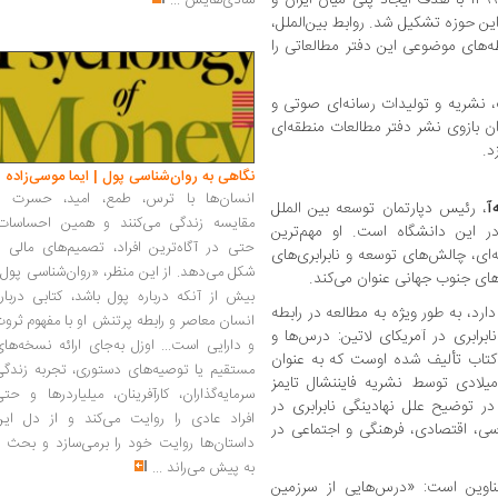
شادی‌هایش
...
این حوزه تشکیل شد. روابط بین‌الملل،
‌های موضوعی این دفتر مطالعاتی را
 نشریه و تولیدات رسانه‌ای صوتی و
ن بازوی نشر دفتر مطالعات منطقه‌ای
د.
نگاهی به روان‌شناسی پول | ایما موسی‌زاده
انسان‌ها با ترس، طمع، امید، حسرت و
آ
، رئیس دپارتمان توسعه بین الملل
مقایسه زندگی می‌کنند و همین احساسات،
 این دانشگاه است. او مهم‌ترین
حتی در آگاه‌ترین افراد، تصمیم‌های مالی ر
‌ای، چالش‌های توسعه و نابرابری‌های
شکل می‌دهد. از این منظر، «روان‌شناسی پول
ای جنوب جهانی عنوان می‌کند.
بیش از آنکه درباره پول باشد، کتابی دربار
دارد، به طور ویژه به مطالعه در رابطه
انسان معاصر و رابطه پرتنش او با مفهوم ثرو
ابرابری در آمریکای لاتین: درس‌ها و
و دارایی است... اوزل به‌جای ارائه نسخه‌ها
کتاب تألیف شده اوست که به عنوان
مستقیم یا توصیه‌های دستوری، تجربه زندگی
 از برترین کتب اقتصادی در سال ۲۰۲۰ میلادی توسط نشریه فایننشال تایمز
سرمایه‌گذاران، کارآفرینان، میلیاردرها و حت
ر توضیح علل نهادینگی نابرابری در
افراد عادی را روایت می‌کند و از دل این
ی، اقتصادی، فرهنگی و اجتماعی در
داستان‌ها روایت خود را برمی‌سازد و بحث ر
به پیش می‌راند
...
اوین است: «درس‌هایی از سرزمین