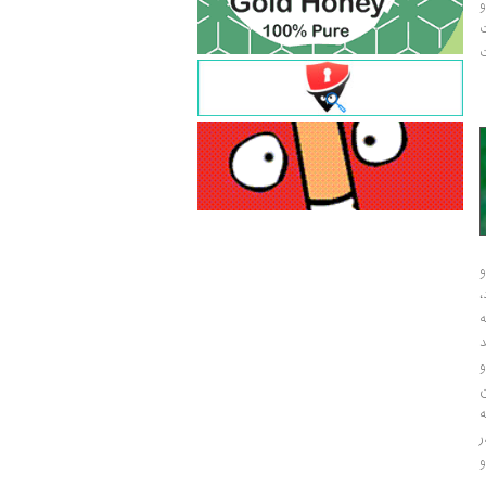
و
ت
ت
و
و
ر