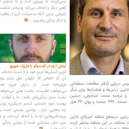
برمی‌گزیند، نه پیروزی است و نه تسلیم. ا
راهی دیگر را انتخاب می‌کند: پذیرفتن شکس
تاریخی، بدون آنکه به خیانت، گریز از واقعی
یا انکار زندگی پناه ببرد
...
اونای آرام در گفت‌وگو با فاروک شهیچ‭
گویی انسان‌ها ترمزِ خود را از دست داده‌اند 
آن کُدِ اخلاقی که نگهبان عقل سلیم بود،
نوس دریایی (دفتر مطالعات منطقه‌ای
فروریخته است. در دنیای امروز، همه
 لاتین: درس‌ها و هشدارها برای دیگر
می‌خواهند فاشیست باشند؛ یعنی می‌خواهند
‌آ و ترجمه محمد استادولی، حسین
نفرت، محورِ زندگی‌شان باشد... ما با گوشت 
خداقلی‌پور و حسن آقاجانی را با شمارگان ۵۰۰ نسخه، ۳۳۶ صفحه و بهای ۴۳ هزار
پوست خود احساس کردیم «دیگری» بودن
چه معنایی دارد... نوشتن پاسخی است به
بی‌عدالتی‌هایی که ما را احاطه کرده‌اند، و د
دریایی درسطح منطقه آمریکای لاتین
عات مختلف در این منطقه منتشر کرده
عین حال، ستایشی است از زیبایی زندگی و
است. دفتر مطالعات منطقه‌ای چاوین در سال ۱۳۹۹ با هدف ایجاد پلی میان ایران و