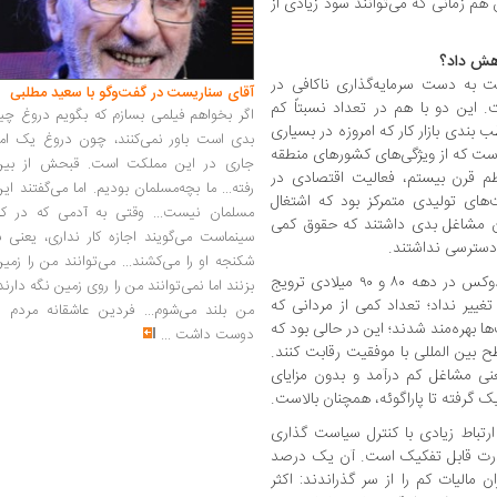
هم زمانی که می‌توانند سود زیادی از
کاهش داد؟
 به دست سرمایه‌گذاری ناکافی در
آقای سناریست در گفت‌وگو با سعید مطلبی
این دو با هم در تعداد نسبتاً کم
اگر بخواهم فیلمی بسازم که بگویم دروغ چی
 بندی بازار کار که امروزه در بسیاری
بدی است باور نمی‌کنند، چون دروغ یک امر
ست که از ویژگی‌های کشورهای منطقه
جاری در این مملکت است. قبحش از بین
ظم قرن بیستم، فعالیت اقتصادی در
رفته... ما بچه‌مسلمان بودیم. اما می‌گفتند ای
‌های تولیدی متمرکز بود که اشتغال
مسلمان نیست... وقتی به آدمی که در کار
ان مشاغل بدی داشتند که حقوق کمی
سینماست می‌گویند اجازه کار نداری، یعنی ب
 دسترسی نداشتند.
شکنجه او را می‌کشند... می‌توانند من را زمی
روند آزادسازی بازار که توسط اقتصاددانان ارتدوکس در دهه ۸۰ و ۹۰ میلادی ترویج
بزنند اما نمی‌توانند من را روی زمین نگه دارند
تغییر نداد؛ تعداد کمی از مردانی که
من بلند می‌شوم... فردین عاشقانه مردم را
 بهره‌مند شدند؛ این در حالی بود که
دوست داشت
...
 بین المللی با موفقیت رقابت کنند.
عنی مشاغل کم درآمد و بدون مزایای
یک گرفته تا پاراگوئه، همچنان بالاست.
رتباط زیادی با کنترل سیاست گذاری
ندرت قابل تفکیک است. آن یک درصد
 مالیات کم را از سر گذراندند: اکثر