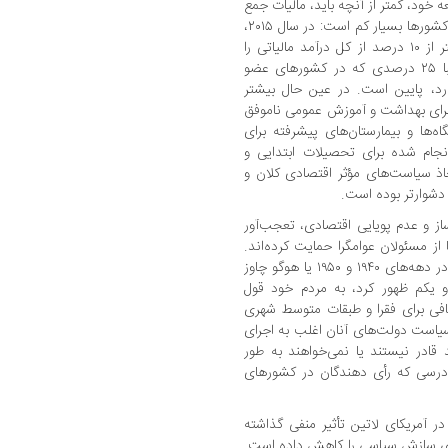
خود، کمتر از آنچه باید، مالیات جمع
آوری می‌کنند. مالیات بر درآمد شخصی در این کشورها بسیار کم است: در سال ۲۰۱۵،
مالیات در درآمد شخصی جمع آوری شده کمتر از ۱۰ درصد از کل درآمد مالیاتی را
تشکیل می‌داد و این عدد در مقایسه با تقریبا ۲۵ درصدی که در کشورهای عضو
د، پایین است. در عین حال بیشتر
برای بهداشت و آموزش عمومی ناموفق
ه‌ها و بیمارستان‌های پیشرفته برای
انجام شده برای تحصیلات ابتدایی و
اذ سیاست‌های مؤثر اقتصادی کلان و
ی دشوارتر بوده است.
ز و عدم پویایی اقتصادی، تعجب‌آور
از مسئولان عوامگرا حمایت کرده‌اند.
رهبرانی مانند خوان دومینگو پرون در آرژانتین در دهه‌های ۱۹۴۰ و ۱۹۵۰ یا هوگو چاوز
یکم ظهور کرد، به مردم خود قول
افی برای فقرا و طبقات متوسط شهری
 سیاست دولت‌های آنان اغلب به اجرای
د قادر نیستند یا نمی‌خواهند به طور
 درسی که رأی دهندگان در کشورهای
در آمریکای لاتین تأثیر منفی گذاشته
ی سازش سیاسی را کاهش داده است.