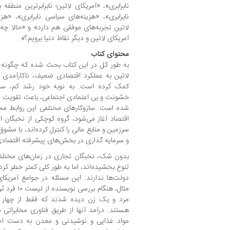
نابرابری»، «آمریکای لاتین؛ نابرابرترین منطق
نابرابری»، «هزینه‌های سیاسی نابرابری»، «هزی
لاتین تجربه‌های موفقی هم دارد» و «حالا چه 
آمریکای لاتین و دیگر نقاط دنیا برویم؟».
محتوای کتاب
به طور کل در این کتاب بحث شده که چگونه ب
لاتین به عملکرد اقتصادی ضعیف، ناکارآمدی
کمک کرده است. به نوبه خود رشد کم، سی
خشونت و بی اعتمادی اجتماعی، باعث تقویت تم
شده است. سازوکارهای مختلفی این روابط مخ
اقتصاد آغاز می‌شود، گروه کوچکی از نخبگان
سرزمین و منابع مالی را کنترل کرده‌اند، با م
و سرمایه گذاری در بخش‌های پیشرفته اقتصادی ر
بدون شک، نخبگان تجاری در زمان‌های مختلف
تنوع بخشیده‌اند، اما به طور کلی کمتر خطر کرد
دولت‌ها ندارند. این مسئله در جوامع آمریکا
مرد و یک زن دیده شدند که فقط از چهار کش
هستند. درآمد آنها از طریق فناوری مخابراتی 
مواد غذایی و نوشیدنی و معدن به دست آمده