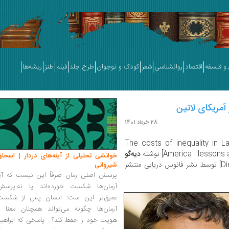
و فلسفه
اقتصاد
روانشناسی
شعر
کودک و نوجوان
طرح جلد
فیلم
طنز
ریشه‌ها
 آمریکای لاتین
28 خرداد 1401
» [The costs of inequality in La
America : less] نوشته
دیه‌گو
خوانشی تحلیلی از آینه‌های دردار | اسحاق
[Diego Sánchez-Ancochea] توسط نشر فانوس دریایی منتشر
شیروانی
پرسش اصلی رمان صرفاً این نیست که آیا
آرمان‌ها شکست خورده‌اند یا نه.پرسش
عمیق‌تر این است: انسان پس از شکست
آرمان‌ها چگونه می‌تواند همچنان معنا و
هویت خود را حفظ کند؟... پاسخی که ابراهی