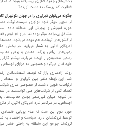
بخش‌های جدید فناوری پیشرفته ورود کنند، آن 
فعالیت کم ریسک به دست آورند؟
چگونه می‌توان نابرابری را در جهان نئولیبرال 
از سویی دیگر نبود نوآوری سیستماتیک، دست
حوزه آموزش و پرورش این منطقه داده است. 
مشاغل پردرآمد مؤثر بوده‌اند. در واقع نوعی قطب
از کشورهای ثروتمند هم دیده می‌شود، مدت‌ها
آمریکای لاتین به شمار می‌آید. در بخش اع
زمین‌های زراعی بزرگ، معادن و برخی فعالیت
رسمی محدودی را ایجاد می‌کرد، بیشتر کارگر
عاید آنان می‌کرد و همچنین به مزایای اجتماعی
شد، این رابطه منفی بین نابرابری و اقتصاد را 
ارتباطات خوبی داشتند از خصوصی سازی شرکت‌ها
تعداد کمی از شرکت‌های ملی توانستند در سطح
در نتیجه میزان غیررسمی بودن فعالیت‌ها، ی
اجتماعی، در سرتاسر قاره آمریکای لاتین، از مکز
مورد دوم این است که عدم پویایی اقتصادی ا
توسط ثروتمندان دارد: سیاست و اقتصاد به 
ثروتمند جوامع این منطقه به راحتی فشار میزان